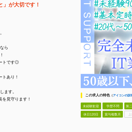
と」が大切です！
。
なら
！
ートです◎
ートあり！
します。
この求人の特色
（
アイコンの説
長を見守ります！
未経験歓迎
学歴不問
第二
休日120日
賞与複数月
上