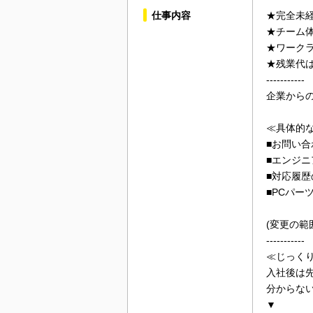
仕事内容
★完全未経
★チーム
★ワーク
★残業代
-----------
企業から
≪具体的
■お問い
■エンジ
■対応履
■PCパー
(変更の範
-----------
≪じっく
入社後は
分からな
▼