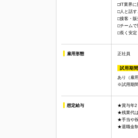
□IT業界
□人と話す
□接客・
□チーム
□長く安
雇用形態
正社員
試用期
あり（雇
※試用期
想定給与
★賞与年2
★残業代
★手当や
★退職金