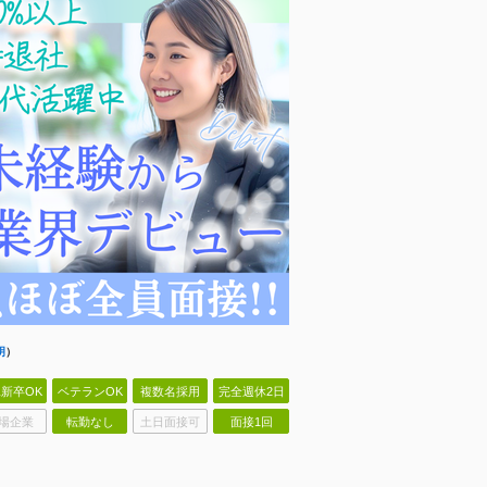
明
）
新卒OK
ベテランOK
複数名採用
完全週休2日
場企業
転勤なし
土日面接可
面接1回