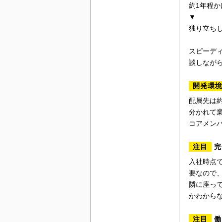
約1年程
▼
独り立ち
スピーデ
談しなが
開発環
配属先は約
分かれて業
コアメン
注目
完
入社時点
要なので
隣に座っ
かわから
注目
働