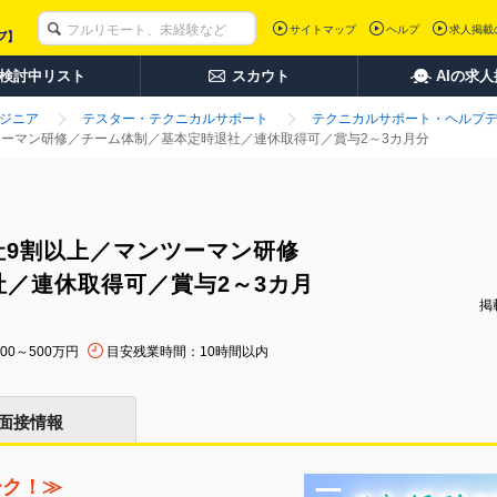
サイトマップ
ヘルプ
求人掲載
検討中リスト
スカウト
AIの求
ンジニア
テスター・テクニカルサポート
テクニカルサポート・ヘルプ
ツーマン研修／チーム体制／基本定時退社／連休取得可／賞与2～3カ月分
社9割以上／マンツーマン研修
／連休取得可／賞与2～3カ月
掲載
00～500万円
目安残業時間：10時間以内
面接情報
ーク！≫