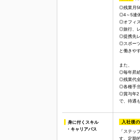
◎残業月5
◎4～5連
◎オフィ
◎旅行、
◎提携先
◎スポー
と働きや
また、
◎毎年昇
◎残業代
◎各種手
◎賞与年2
で、待遇
入社後
身に付くスキル
・キャリアパス
「ステッ
す。定期