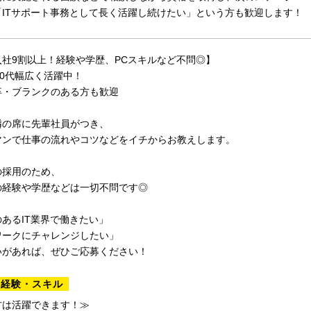
「ITサポート事務として長く活躍し続けたい」という方も歓迎します！
入社9割以上！経験や学歴、PCスキルなど不問◎】
50代幅広く活躍中！
卒・ブランクのある方も歓迎
隣の席に先輩社員がつき、
マンで仕事の流れやコツなどをイチからお教えします。
の採用のため、
の経験や学歴などは一切不問です◎
あるIT業界で働きたい」
ワークにチャレンジしたい」
いがあれば、ぜひご応募ください！
る経験・スキル
方は活躍できます！≫