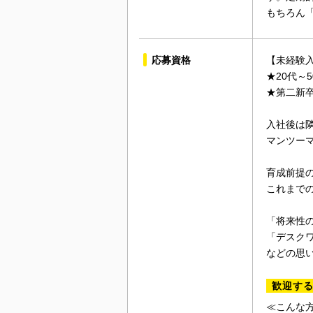
もちろん
応募資格
【未経験
★20代～
★第二新
入社後は
マンツー
育成前提
これまで
「将来性の
「デスク
などの思
歓迎す
≪こんな