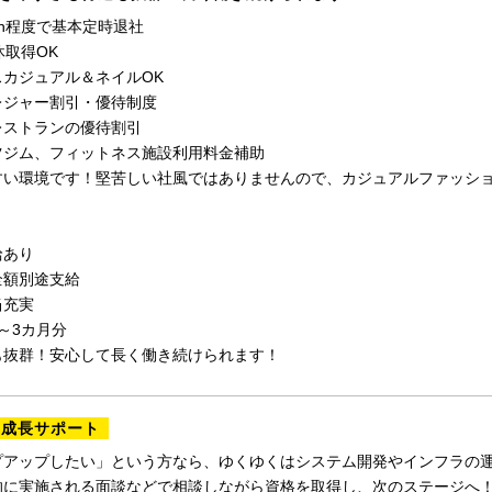
h程度で基本定時退社
休取得OK
スカジュアル＆ネイルOK
レジャー割引・優待制度
レストランの優待割引
ツジム、フィットネス施設利用料金補助
すい環境です！堅苦しい社風ではありませんので、カジュアルファッショ
給あり
全額別途支給
当充実
～3カ月分
も抜群！安心して長く働き続けられます！
の成長サポート
プアップしたい」という方なら、ゆくゆくはシステム開発やインフラの
的に実施される面談などで相談しながら資格を取得し、次のステージへ