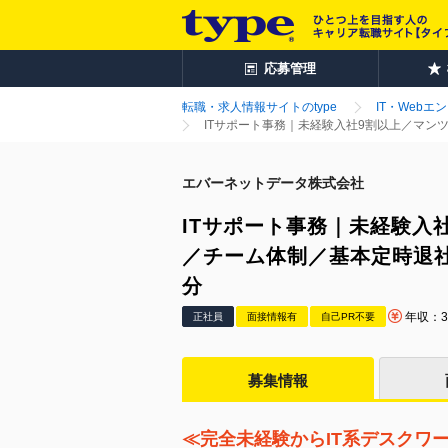
応募管理
転職・求人情報サイトのtype
IT・Webエ
ITサポート事務｜未経験入社9割以上／マン
エバーネットデータ株式会社
ITサポート事務｜未経験入
／チーム体制／基本定時退社
分
年収：3
正社員
面接情報有
自己PR不要
募集情報
≪完全未経験からIT系デスクワ