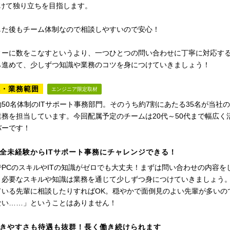
かけて独り立ちを目指します。
した後もチーム体制なので相談しやすいので安心！
ィーに数をこなすというより、一つひとつの問い合わせに丁寧に対応す
ら進めて、少しずつ知識や業務のコツを身につけていきましょう！
境・業務範囲
エンジニア限定取材
50名体制のITサポート事務部門。そのうち約7割にあたる35名が当社
務を担当しています。今回配属予定のチームは20代～50代まで幅広く活
バーです！
全未経験からITサポート事務にチャレンジできる！
でPCのスキルやITの知識がゼロでも大丈夫！まずは問い合わせの内容
、必要なスキルや知識は業務を通じて少しずつ身につけていきましょう
ている先輩に相談したりすればOK。穏やかで面倒見のよい先輩が多いの
ない……」ということはありません！
きやすさも待遇も抜群！長く働き続けられます