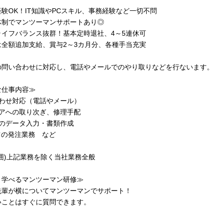
験OK！IT知識やPCスキル、事務経験など一切不問
体制でマンツーマンサポートあり◎
ライフバランス抜群！基本定時退社、4～5連休可
は全額追加支給、賞与2～3カ月分、各種手当充実
の問い合わせに対応し、電話やメールでのやり取りなどを行ないます。
な仕事内容≫
合わせ対応（電話やメール）
ニアへの取り次ぎ、修理手配
歴のデータ入力・書類作成
ツの発注業務 など
囲)上記業務を除く当社業務全般
り学べるマンツーマン研修≫
先輩が横についてマンツーマンでサポート！
いことはすぐに質問できます。