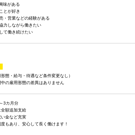
に興味がある
ことが好き
販売・営業などの経験がある
で協力しながら働きたい
定して働き続けたい
間
用形態・給与・待遇など条件変更なし）
間中の雇用形態の差異はありません
～3カ月分
は全額追加支給
祝い金など充実
制度もあり、安心して長く働けます！