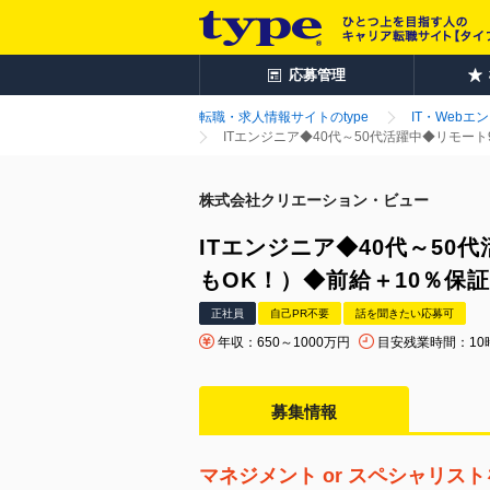
応募管理
転職・求人情報サイトのtype
IT・Webエ
ITエンジニア◆40代～50代活躍中◆リモート
株式会社クリエーション・ビュー
ITエンジニア◆40代～50
もOK！）◆前給＋10％保証
正社員
自己PR不要
話を聞きたい応募可
年収：650～1000万円
目安残業時間：10
募集情報
マネジメント or スペシャリス