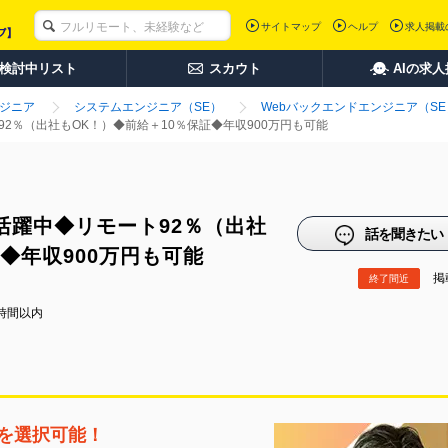
サイトマップ
ヘルプ
求人掲載
検討中リスト
スカウト
AIの求
ンジニア
システムエンジニア（SE）
Webバックエンドエンジニア（SE
92％（出社もOK！）◆前給＋10％保証◆年収900万円も可能
代活躍中◆リモート92％（出社
話を聞きたい
◆年収900万円も可能
掲載
終了間近
時間以内
トを選択可能！