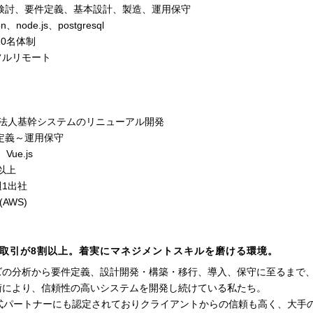
様検討、要件定義、基本設計、製造、運用保守
n、node.js、postgresql
10名体制
フルリモート
団法人基幹システムのリニューアル開発
定義～運用保守
Vue.js
名以上
1出社
(AWS)
～
取引が8割以上。着実にマネジメントスキルを磨ける環境。
ズの分析から要件定義、設計開発・構築・移行、導入、保守に至るまで
術により、信頼性の高いシステムを開発し続けている私たち。
公式パートナーにも認定されておりクライアントからの信頼も高く、大手