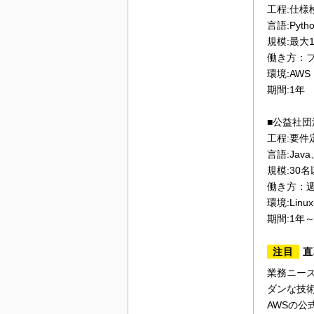
工程:仕
言語:Pytho
規模:最大
働き方：
環境:AWS
期間:1年
■公益社
工程:要件
言語:Java、
規模:30
働き方：週
環境:Linux
期間:1年
注目
直
業務ニー
ダンな技
AWSの