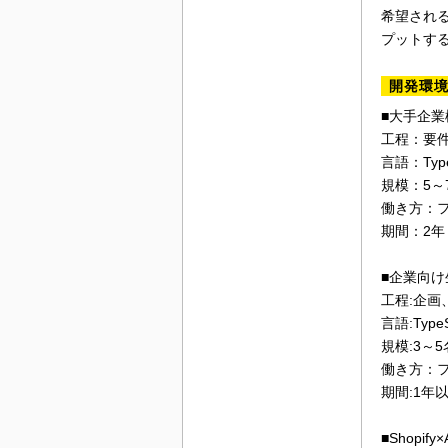
希望され
プットす
開発環
■大手企
工程：要
言語：Type
規模：5～
働き方：
期間：2
■企業向け
工程:企
言語:TypeS
規模:3～5
働き方：
期間:1年
■Shop