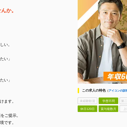
せんか。
しい。
したい」
たい」
この求人の特色
（
アイコンの説
けます。
未経験歓迎
学歴不問
第二
休日120日
賞与複数月
上
額をご提示。
境です。