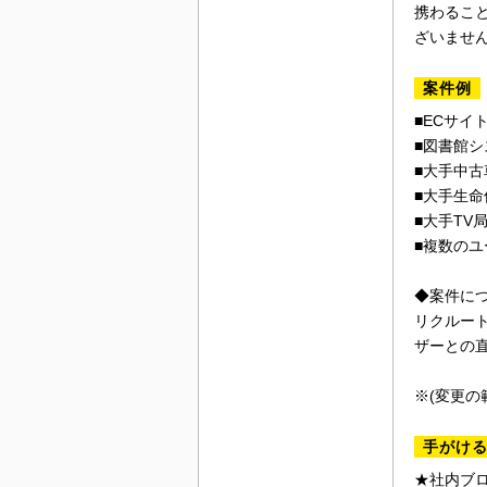
携わるこ
ざいませ
案件例
■ECサイ
■図書館
■大手中
■大手生
■大手TV
■複数のユ
◆案件に
リクルー
ザーとの
※(変更の
手がけ
★社内ブ