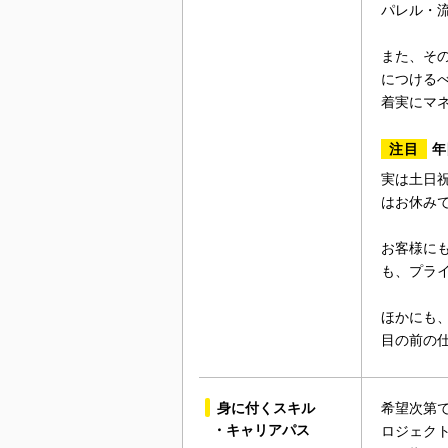
パレル・
また、そ
につける
着実にマ
注目
年
実は土日祝
はお休み
お客様に
も、プラ
ほかにも
目の前の
身に付くスキル
希望次第
・キャリアパス
ロジェク