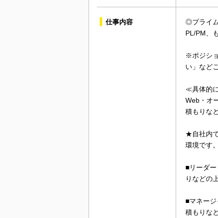
仕事内容
◎プライ
PL/PM
※ポジシ
い」など
≪具体的
Web・
積もりな
★自社内で
環境です
■リーダ
りなどの
■マネージ
積もりな