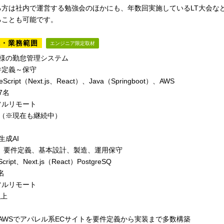
る方は社内で運営する勉強会のほかにも、年数回実施しているLT大会な
ることも可能です。
境・業務範囲
エンジニア限定取材
業様の勤怠管理システム
件定義～保守
Script（Next.js、React）、Java（Springboot）、AWS
7名
フルリモート
年（※現在も継続中）
生成AI
画、要件定義、基本設計、製造、運用保守
cript、Next.js（React）PostgreSQ
名
フルリモート
以上
ify×AWSでアパレル系ECサイトを要件定義から実装まで多数構築