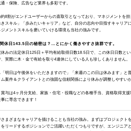
流通・保険、広告など業界も多彩です。
の約8割がエンドユーザーからの直取引となっており、マネジメントを担
べきスキル」「歩みたいキャリア」など、自分の志向や目指すキャリア
ネジメントスキルを磨いていける環境も当社の強みです。
間休日143.5日の秘密は？…とにかく働きやすさ抜群です。
休みの法定休日125日＋平均有給取得日数18.5日で、この休日日数と
で、実際に木・金で有給を取り4連休にしている人も珍しくありません。
も「明日は午後休をいただきますので」「来週のこの日は休みます」と
イム案件＆クライアントとの強固な信頼関係により休みが調整しやすい
、賞与は4ヶ月分支給、家族・住宅・役職などの各種手当、資格取得支援
仕事に専念できます！
でさまざまなキャリアを描けることも当社の強み。まずはプロジェクトを引
トをリードするポジションでご活躍いただくつもりですが、エンジニア