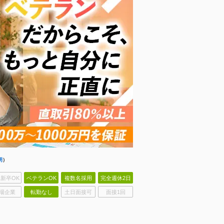
明
）
新卒OK
ベテランOK
複数名採用
完全週休2日
場企業
転勤なし
土日面接可
面接1回