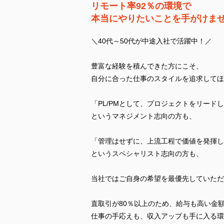
リモート率92％の環境で
本当にやりたいことを手がけま
＼40代～50代が中途入社で活躍中！／
豊富な経験を積んできた方にこそ、
自分に合った仕事のスタイルを追求してほ
「PL/PMとして、プロジェクトをリード
というマネジメント志向の方も、
「管理はせずに、上流工程で価値を発揮し
というスペシャリスト志向の方も、
当社ではご自身の希望を最優先していただ
直取引が80％以上のため、給与も高い金
仕事の手応えも、収入アップも手に入る環