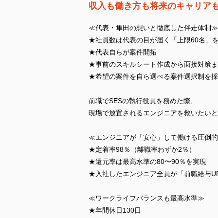
収入も働き方も将来のキャリア
≪代表・隼田の想いと徹底した伴走体制≫
★社員数は代表の目が届く「上限60名」
★代表自らが案件開拓
★事前のスキルシート作成から面接対策ま
★希望の案件を自ら選べる案件選択制を採
前職でSESの執行役員を務めた際、
現場で放置されるエンジニアを救いたいと
≪エンジニアが「安心」して働ける圧倒的
★定着率98％（離職率わずか2％）
★還元率は最高水準の80〜90％を実現
★入社したエンジニア全員が「前職給与U
≪ワークライフバランスも最高水準≫
★年間休日130日