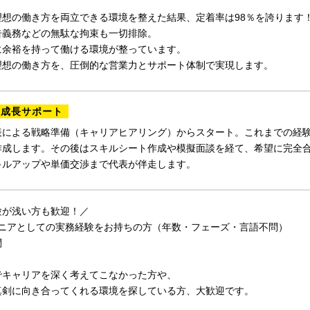
理想の働き方を両立できる環境を整えた結果、定着率は98％を誇ります
告義務などの無駄な拘束も一切排除。
に余裕を持って働ける環境が整っています。
理想の働き方を、圧倒的な営業力とサポート体制で実現します。
の成長サポート
表による戦略準備（キャリアヒアリング）からスタート。これまでの経
作成します。その後はスキルシート作成や模擬面談を経て、希望に完全
キルアップや単価交渉まで代表が伴走します。
験が浅い方も歓迎！／
ンジニアとしての実務経験をお持ちの方（年数・フェーズ・言語不問）
問
でキャリアを深く考えてこなかった方や、
剣に向き合ってくれる環境を探している方、大歓迎です。