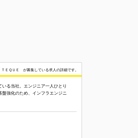
ＩＴＥＱＵＥ が募集している求人の詳細です。
している当社。エンジニア一人ひとり
織基盤強化のため、インフラエンジニ