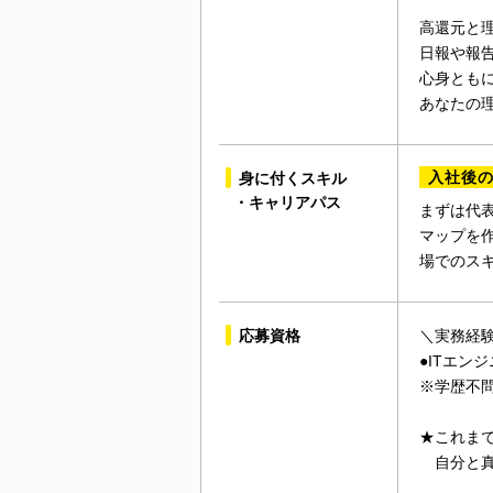
高還元と
日報や報
心身とも
あなたの
入社後
身に付くスキル
・キャリアパス
まずは代
マップを
場でのス
応募資格
＼実務経
●ITエ
※学歴不
★これま
自分と真