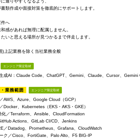
件に通りやすくなるよう、
が書類作成や面接対策を徹底的にサポートします。
案件へ
違和感があれば無理に配属しません。
きたいと思える場所が見つかるまで伴走します。
囲)上記業務を除く当社業務全般
エンジニア限定取材
AI：Claude Code、ChatGPT、Gemini、Claude、Cursor、Gemini CLI
境・業務範囲
エンジニア限定取材
AWS、Azure、Google Cloud（GCP）
Docker、Kubernetes（EKS・AKS・GKE）
／Terraform、Ansible、CloudFormation
itHub Actions、GitLab CI/CD、Jenkins
／Datadog、Prometheus、Grafana、CloudWatch
／Cisco、FortiGate、Palo Alto、F5 BIG-IP