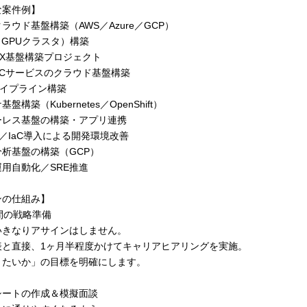
な案件例】
ラウド基盤構築（AWS／Azure／GCP）
（GPUクラスタ）構築
DX基盤構築プロジェクト
ECサービスのクラウド基盤構築
Dパイプライン構築
盤構築（Kubernetes／OpenShift）
ーレス基盤の構築・アプリ連携
ps／IaC導入による開発環境改善
析基盤の構築（GCP）
用自動化／SRE推進
ンの仕組み】
間の戦略準備
いきなりアサインはしません。
表と直接、1ヶ月半程度かけてキャリアヒアリングを実施。
りたいか」の目標を明確にします。
シートの作成＆模擬面談