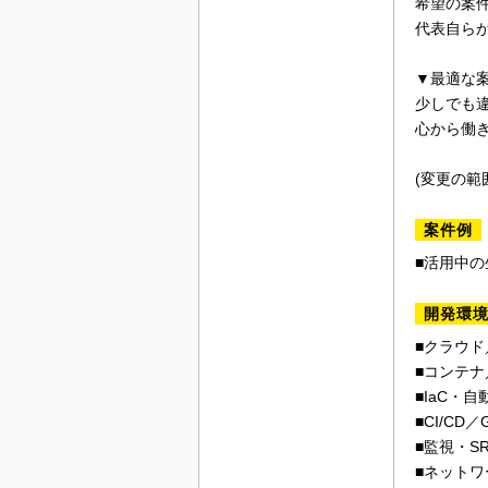
希望の案
代表自ら
▼最適な
少しでも
心から働
(変更の範
案件例
■活用中の生成
開発環
■クラウド／
■コンテナ／
■IaC・自動化
■CI/CD／G
■監視・SRE
■ネットワーク