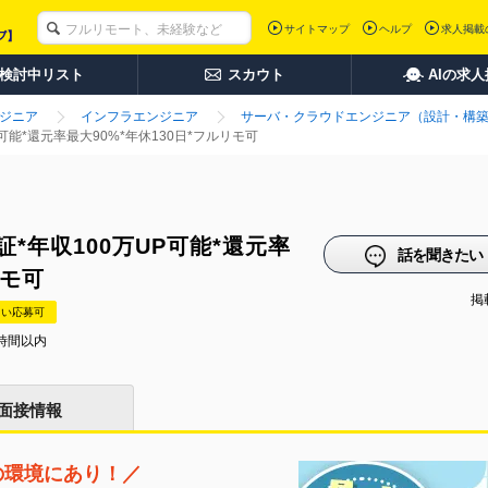
サイトマップ
ヘルプ
求人掲載
検討中リスト
スカウト
AIの求
ンジニア
インフラエンジニア
サーバ・クラウドエンジニア（設計・構
可能*還元率最大90%*年休130日*フルリモ可
*年収100万UP可能*還元率
話を聞きたい
リモ可
掲載
たい応募可
時間以内
面接情報
の環境にあり！／