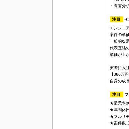
・障害分
注目
≪
エンジニ
案件の単
一般的な還
代表直結の
単価が上
実際に入
【380万
自身の成
注目
フ
★還元率8
★年間休日
★フルリ
★案件数