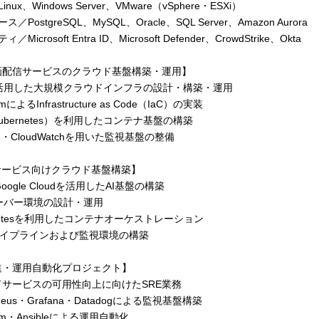
nux、Windows Server、VMware（vSphere・ESXi）
／PostgreSQL、MySQL、Oracle、SQL Server、Amazon Aurora
Microsoft Entra ID、Microsoft Defender、CrowdStrike、Okta
画配信サービスのクラウド基盤構築・運用】
を活用した大規模クラウドインフラの設計・構築・運用
rmによるInfrastructure as Code（IaC）の実装
Kubernetes）を利用したコンテナ基盤の構築
og・CloudWatchを用いた監視基盤の整備
サービス向けクラウド基盤構築】
oogle Cloudを活用したAI基盤の構築
ーバー環境の設計・運用
rnetesを利用したコンテナオーケストレーション
Dパイプラインおよび監視環境の構築
進・運用自動化プロジェクト】
ドサービスの可用性向上に向けたSRE業務
theus・Grafana・Datadogによる監視基盤構築
orm・Ansibleによる運用自動化