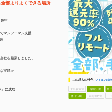
も全部よりよくできる場所
を厳守
でマンツーマン支援
用
当社を起業しました。
な実績≫
この求人の特色
（
アイコンの説
P」に成功
未経験歓迎
学歴不問
第二
休日120日
賞与複数月
上