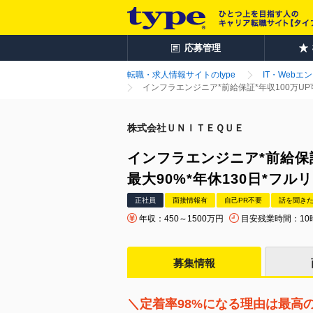
応募管理
転職・求人情報サイトのtype
IT・Webエ
インフラエンジニア*前給保証*年収100万UP
株式会社ＵＮＩＴＥＱＵＥ
インフラエンジニア*前給保証
最大90%*年休130日*フル
正社員
面接情報有
自己PR不要
話を聞き
年収：450～1500万円
目安残業時間：10
募集情報
＼定着率98%になる理由は最高