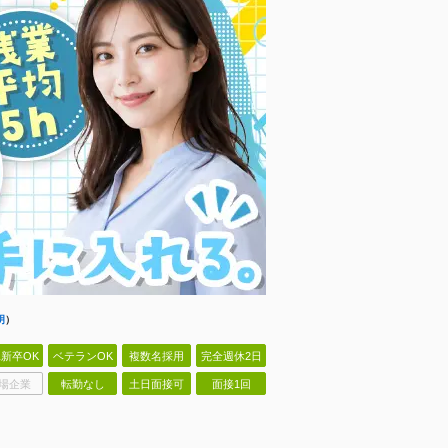
明
）
新卒OK
ベテランOK
複数名採用
完全週休2日
場企業
転勤なし
土日面接可
面接1回