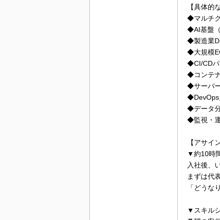
【具体的
◆マルチク
◆AI基盤
◆製造業
◆大規模
◆CI/C
◆コンテナ基
◆サーバ
◆DevO
◆データ分
◆監視・運
【アサイ
▼約10時
入社後、
まずは代
「どうな
▼スキル