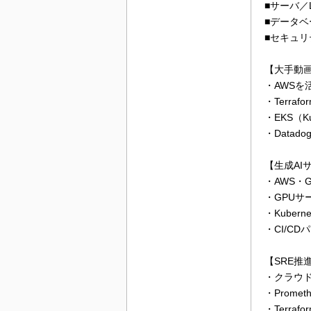
■サーバ／Li
■データベース
■セキュリティ／
【大手動
・AWS
・Terrafo
・EKS（
・Datad
【生成AI
・AWS・G
・GPUサ
・Kube
・CI/C
【SRE推
・クラウ
・Prome
・Terraf