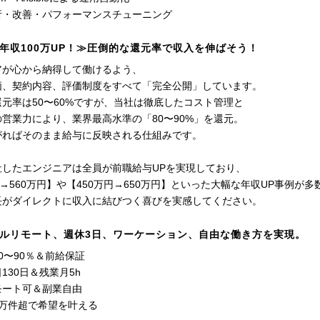
析・改善・パフォーマンスチューニング
年収100万UP！≫圧倒的な還元率で収入を伸ばそう！
アが心から納得して働けるよう、
価、契約内容、評価制度をすべて「完全公開」しています。
元率は50〜60%ですが、当社は徹底したコスト管理と
営業力により、業界最高水準の「80〜90%」を還元。
がればそのまま給与に反映される仕組みです。
社したエンジニアは全員が前職給与UPを実現しており、
円→560万円】や【450万円→650万円】といった大幅な年収UP事例が多
長がダイレクトに収入に結びつく喜びを実感してください。
ルリモート、週休3日、ワーケーション、自由な働き方を実現。
0〜90％＆前給保証
130日＆残業月5h
モート可＆副業自由
1万件超で希望を叶える