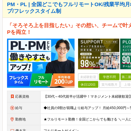
PM・PL | 全国どこでもフルリモートOK/残業平均月
プ/フレックスタイム制
「そろそろ上を目指したい」その想い、チームで叶え
Pを両立！
未経験歓迎
学歴不問
第二新
休日120日
賞与複数月
上場
応募資格
給与
勤務地
働き方
フルリモートがメイン