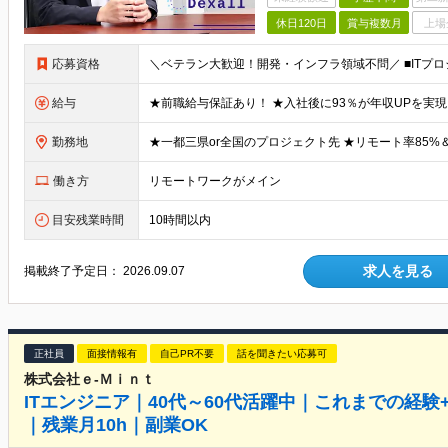
休日120日
賞与複数月
上場
応募資格
給与
勤務地
働き方
リモートワークがメイン
目安残業時間
10時間以内
求人を見る
掲載終了予定日：
2026.09.07
正社員
面接情報有
自己PR不要
話を聞きたい応募可
株式会社ｅ‐Ｍｉｎｔ
ITエンジニア｜40代～60代活躍中｜これまでの経験
｜残業月10h｜副業OK