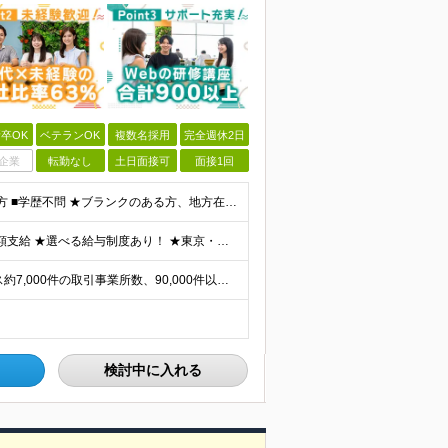
卒OK
ベテランOK
複数名採用
完全週休2日
企業
転勤なし
土日面接可
面接1回
■何らかの開発経験もしくは開発補助の経験をお持ちの方 ■学歴不問 ★ブランクのある方、地方在住の方も大歓迎です！
★通勤＆就業＆地域/住宅＆役職手当あり ★残業代は全額支給 ★選べる給与制度あり！ ★東京・神奈川・千葉・埼玉勤務の場合 月給23.5万円～55万円＋諸手当 （残業代は全額支給） (20,000円の
★リモート実績あり★ ご希望を伺い、業界トップクラス約7,000件の取引事業所数、90,000件以上のプロジェクトから検討をいたします。 全国の取引先での就業となります（沖縄を除く） ※勤務地
検討中に入れる