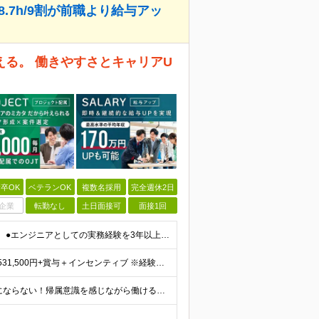
8.7h/9割が前職より給与アッ
る。 働きやすさとキャリアU
卒OK
ベテランOK
複数名採用
完全週休2日
企業
転勤なし
土日面接可
面接1回
【30代～40代前半が活躍中！マネジメント未経験歓迎】 ●エンジニアとしての実務経験を3年以上お持ちの方 （開発言語や担当フェーズは不問） ●学歴不問 ★「PLやPMにステップアップしたい」 「後輩
◆社員の9割が前職より給与アップ！ 月給450,000円～531,500円+賞与＋インセンティブ ※経験・スキルを考慮の上、優遇いたします ※残業代につきましては、面接時にご説明させていただきます
★フルリモート勤務！全国どこからでも働ける ＼一人にならない！帰属意識を感じながら働ける／ リモートでもメンバー間のやり取りをスムーズに行えるように、 当社ではLINEグループを導入。活発なコミュニ