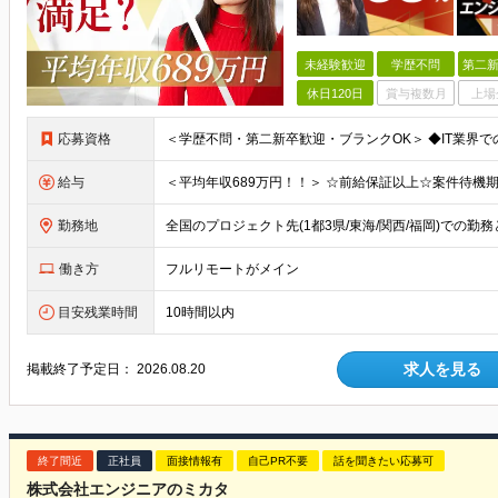
未経験歓迎
学歴不問
第二新
休日120日
賞与複数月
上場
応募資格
給与
勤務地
働き方
フルリモートがメイン
目安残業時間
10時間以内
求人を見る
掲載終了予定日：
2026.08.20
終了間近
正社員
面接情報有
自己PR不要
話を聞きたい応募可
株式会社エンジニアのミカタ