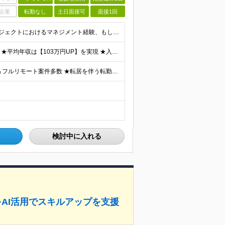
企業
転勤なし
土日面接可
面接1回
＼ベテラン大歓迎！開発・インフラ領域不問／ ■ITプロジェクトにおけるマネジメント経験、もしくはPM、PMOのご経験をお持ちの方 ■学歴不問 ～このような方にオススメです～ ・「人材育成・マネジメン
★前職給与保証あり！ ★入社後に93％が年収UPを実現 ★平均年収は【103万円UP】を実現 ★入社後年収最大【156万円UP】 ■月給40万円～90万円+昇給2回+賞与2回+各種手当 ＜スキル/
★一都三県or全国のプロジェクト先 ★リモート率85%＆フルリモート案件多数 ★転居を伴う転勤なし ★U・Iターンも歓迎！地方在住者の採用実績も多数あり ■本社 東京都渋谷区恵比寿西1-32-16
検討中に入れる
+AI活用でスキルアップを支援