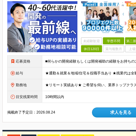
未経験歓迎
学歴不問
第二新
休日120日
賞与複数月
上場
応募資格
給与
勤務地
目安残業時間
10時間以内
求人を見る
掲載終了予定日：
2026.08.24