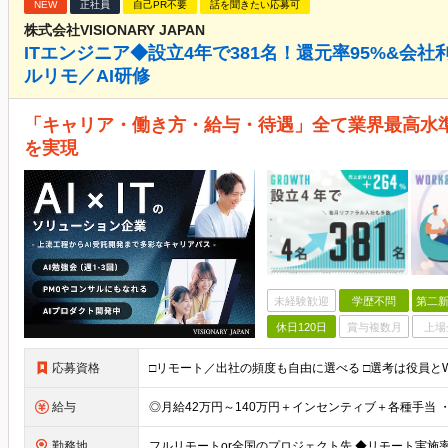
NEW
正社員
自己PR不要
話を聞きたい応募可
株式会社VISIONARY JAPAN
ITエンジニア◆設立4年で381名！還元率95%&会社
ルリモ／AI研修
「キャリア・働き方・給与・待遇」全て業界最高水準
を実現
未経験歓迎
学歴不問
第二新
休日120日
賞与複数月
上場
応募資格
給与
勤務地