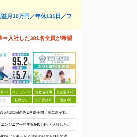
利益月10万円／年休131日／フ
⇒入社した381名全員が希望
卒OK
ベテランOK
複数名採用
完全週休2日
企業
転勤なし
土日面接可
面接1回
□リモート／出社の頻度も自由に選べる □選考は役員とWeb面談1回のみ □学歴不問／第二新卒歓迎／ブランクOK 【応募条件】 ◎ITエンジニアの実務経験1年以上をお持ちの方 └言語・業界・ジャンル不
◎月給42万円～140万円＋インセンティブ＋各種手当 ・エンジニア平均年収640万円 ・入社したエンジニア全員年収UP！平均180万円UP！ ・還元率80~95%！平均還元率86.9% ・単価連動型⇒
フルリモートor全国のプロジェクト先 ◆リモート実施率93%（リモート／出社の頻度も自分で選べる） ◆UIターン歓迎！転勤なし ※(変更の範囲)上記を除く当社関連勤務地 ＼独立した評価機関による評価