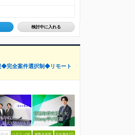
検討中に入れる
ン重視◆完全案件選択制◆リモート
卒OK
ベテランOK
複数名採用
完全週休2日