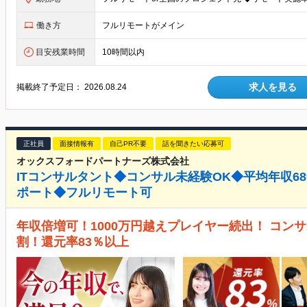
働き方
フルリモートがメイン
目安残業時間
10時間以内
求人を見る
掲載終了予定日：
2026.08.24
正社員
面接情報有
自己PR不要
話を聞きたい応募可
オックスフォードパートナーズ株式会社
ITコンサルタント◆コンサル未経験OK◆平均年収6
ポート◆フルリモート可
年収倍増可！1000万円越えプレイヤー続出！ コン
割！還元率83％以上