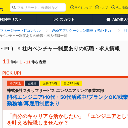
サイトマップ
ヘルプ
求人掲載
検討中リスト
スカウト
AIの求
マネージャー・ITコンサル
Webアプリケーション開発（PM・PL）
社
 社内ベンチャー制度ありの転職・求人情報一覧
・PL） × 社内ベンチャー制度ありの転職・求人情報
11
1～11
件中
件を表示
PICK UP!
終了間近
正社員
面接情報有
自己PR不要
株式会社スタッフサービス エンジニアリング事業本部
開発エンジニア/40代・50代活躍中/ブランクOK/残業
勤務地/再雇用制度あり
「自分のキャリアを活かしたい」 「エンジニアとし
を叶える転職しませんか？