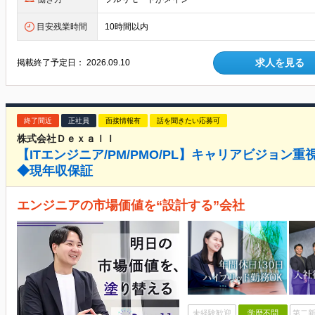
目安残業時間
10時間以内
求人を見る
掲載終了予定日：
2026.09.10
終了間近
正社員
面接情報有
話を聞きたい応募可
株式会社Ｄｅｘａｌｌ
【ITエンジニア/PM/PMO/PL】キャリアビジョ
◆現年収保証
エンジニアの市場価値を“設計する”会社
未経験歓迎
学歴不問
第二新