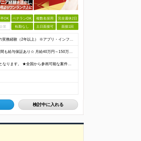
卒OK
ベテランOK
複数名採用
完全週休2日
企業
転勤なし
土日面接可
面接1回
＜学歴不問・第二新卒歓迎・ブランクOK＞ ◆IT業界での実務経験（2年以上） ※アプリ・インフラ等の領域は不問 【歓迎条件】 ◎コンサルティングファームでの実務経験 ◎SIにおける上流工程
＜平均年収689万円！！＞ ☆前給保証以上☆案件待機期間も給与保証あり☆ 月給40万円～150万円（固定残業代含む） ※経験や能力を考慮し決定します ※試用期間6ヶ月あり。条件や待遇に差異はありません
全国のプロジェクト先(1都3県/東海/関西/福岡)での勤務となります。 ★全国から参画可能な案件あり！ ★リモートワーク・リモート併用・常駐案件すべてあり！ ★転居を伴う転勤はナシ ┗1人1人の働き
検討中に入れる