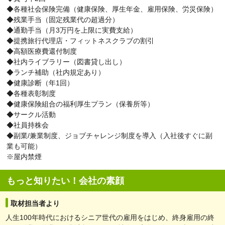
◆各種社会保険完備（健康保険、厚生年金、雇用保険、労災保険）
◆残業手当（固定残業代の超過分）
◆通勤手当（月3万円を上限に実費支給）
◆提携旅行代理店・フィットネスクラブの割引
◆高額医療費還付制度
◆社内ライブラリー（図書貸し出し）
◆ランチ補助（社内規定あり）
◆健康診断（年1回）
◆各種表彰制度
◆健康保険組合の福利厚生プラン（保養所等）
◆サークル活動
◆社員持株会
◆副業/兼業制度、ジョブチャレンジ制度を導入（入社後すぐに副
業も可能）
※屋内禁煙
もっと知りたい！会社の素顔
取材担当者より
人生100年時代におけるシニア世代の雇用をはじめ、終身雇用の終