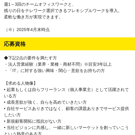
週1～3回のチームオフィスワークと、
残りの日をテレワーク選択できるフレキシブルワークを導入。
柔軟な働き方が実現できます。
（※）2025年4月末時点
応募資格
◆下記2点の要件を満たす方
・法人営業経験（業界・業種・商材不問）※目安3年以上
・「IT」に対する強い興味・関心・意欲をお持ちの方
【求める人物像】
• 起業もしくは自らフリーランス（個人事業主）として活躍されて
いる方
• 成長意欲が強く、自らを高めていきたい方
• 自社サービスありきではなく、顧客の課題ありきでサービス提供
したい方
• 新規顧客開拓に抵抗がない方
• 当社ビジョンに共感し、一緒に新しいマーケットを創っていこう
という熱意のある方