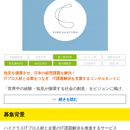
未経験歓迎
学歴不問
第二新卒OK
ベテランOK
複数名採用
完全週休2日
休日120日
賞与複数月
土日面接可
面接1回
知見を循環させ、日本の経営課題を解決！
ITプロ人材と企業をつなぎ、IT課題解決を支援するコンサルタントに
「世界中の経験・知見が循環する社会の創造」をビジョンに掲げ、
続きを読む
募集背景
ハイクラスITプロ人材と企業のIT課題解決を推進するサービス