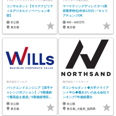
ドルビックスコンサルティング株式会社
トレンダーズ株式会社
コンサルタント【サステナビリテ
マーケティングディレクター(美
ィ＆デジタルイノベーション本
容業界特化)年休120日～*キャリ
部】
アチェンジOK
非公開
400～600万円
東京都
東京都
株式会社ウィルズ
株式会社ノースサンド
バックエンドエンジニア【若手チ
ITコンサルタント◆大手クライア
ャレンジポジション】／9期連続
ント中心◆働きがいのある会社ラ
で最高益を達成／9期連続増収・
ンキング7年連続選出
CAGR20%超
非公開
非公開
東京都
東京都_大阪府_福岡県