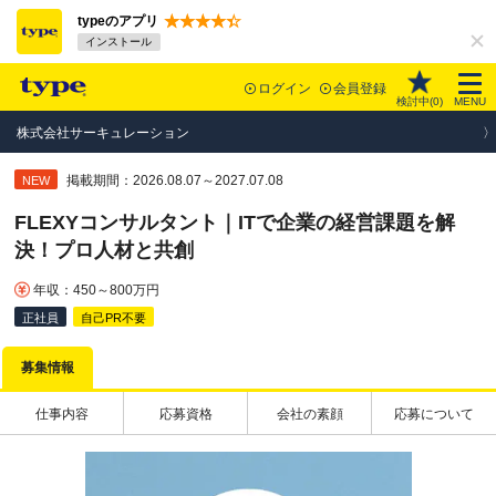
typeのアプリ
インストール
ログイン
会員登録
検討中(
0
)
MENU
株式会社サーキュレーション
掲載期間：2026.08.07～2027.07.08
NEW
FLEXYコンサルタント｜ITで企業の経営課題を解
決！プロ人材と共創
年収：450～800万円
正社員
自己PR不要
募集情報
仕事内容
応募資格
会社の素顔
応募について