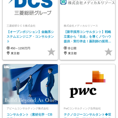
三菱総研ＤＣＳ株式会社
株式会社メディカルリソース
【オープンポジション】金融系シ
【新卒採用コンサルタント】戦略
ステムエンジニア・コンサルタン
立案から「自走」を導くノウハウ
ト
提供・実行伴走！薬剤師の採用支
援で社会貢献
450～1150万円
非公開
東京都
東京都
アビームコンサルティング株式会社
PwCコンサルティング合同会社
コンサルタント（素材化学・CB
テクノロジーコンサルタント◆世