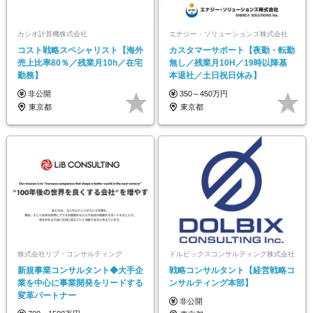
カシオ計算機株式会社
エナジー・ソリューションズ株式会社
コスト戦略スペシャリスト【海外
カスタマーサポート【夜勤・転勤
売上比率80％／残業月10h／在宅
無し／残業月10H／19時以降基
勤務】
本退社／土日祝日休み】
非公開
350～450万円
東京都
東京都
株式会社リブ・コンサルティング
ドルビックスコンサルティング株式会社
新規事業コンサルタント◆大手企
戦略コンサルタント【経営戦略コ
業を中心に事業開発をリードする
ンサルティング本部】
変革パートナー
非公開