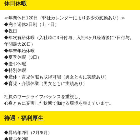
休日休暇
≪年間休日120日（弊社カレンダーにより多少の変動あり）≫
◆完全週休2日制（土・日）
◆祝日
◆年次有給休暇（入社時に3日付与、入社6ヶ月経過後に7日付与。
年間最大20日）
◆年末年始休暇
◆夏季休暇（3日）
◆慶弔休暇
◆特別休暇
◆産休・育児休暇も取得可能（男女ともに実績あり）
◆育児・介護休業（男女ともに実績あり）
社員のワークライフバランスを重視し、
心身ともに充実した状態で働ける環境を整えています。
待遇・福利厚生
◆昇給年2回（2月/8月）
◆賞与年2回