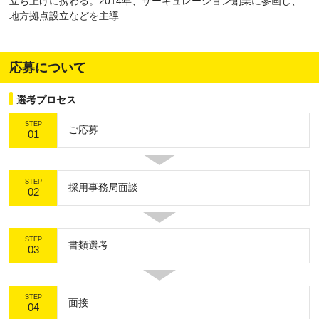
立ち上げに携わる。2014年、サーキュレーション創業に参画し、
地方拠点設立などを主導
応募について
選考プロセス
STEP
ご応募
01
STEP
採用事務局面談
02
STEP
書類選考
03
STEP
面接
04