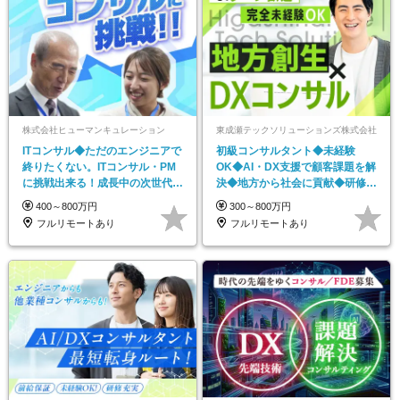
株式会社ヒューマンキュレーション
東成瀬テックソリューションズ株式会社
ITコンサル◆ただのエンジニアで
初級コンサルタント◆未経験
終りたくない。ITコンサル・PM
OK◆AI・DX支援で顧客課題を解
に挑戦出来る！成長中の次世代IT
決◆地方から社会に貢献◆研修充
企業
実◆UIターン歓迎
400～800万円
300～800万円
フルリモートあり
フルリモートあり