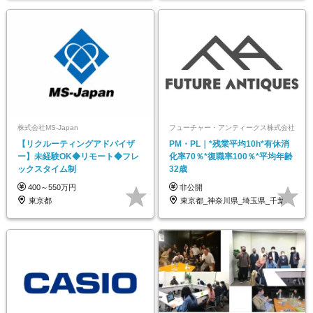
株式会社MS-Japan
フューチャー・アンティークス株式会社
【リクルーティングアドバイザ
PM・PL｜*残業平均10h*有休消
ー】未経験OK◆リモート◆フレ
化率70％*復職率100％*平均年齢
ックスタイム制
32歳
400～550万円
非公開
東京都
東京都_神奈川県_埼玉県_千葉県_大阪府