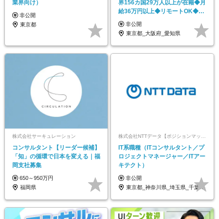
業界向け）
界156カ国29万人以上が在籍◆月
給36万円以上◆リモートOK◆フ
非公開
レックスあり
非公開
東京都
東京都_大阪府_愛知県
株式会社サーキュレーション
株式会社NTTデータ【ポジションマッチ登録】
コンサルタント【リーダー候補】
IT系職種（ITコンサルタント／プ
「知」の循環で日本を変える｜福
ロジェクトマネージャー／ITアー
岡支社募集
キテクト）
650～950万円
非公開
福岡県
東京都_神奈川県_埼玉県_千葉県_大阪府…