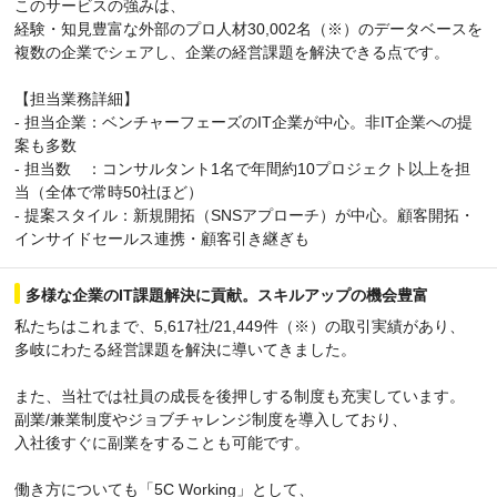
このサービスの強みは、
経験・知見豊富な外部のプロ人材30,002名（※）のデータベースを
複数の企業でシェアし、企業の経営課題を解決できる点です。
【担当業務詳細】
- 担当企業：ベンチャーフェーズのIT企業が中心。非IT企業への提
案も多数
- 担当数 ：コンサルタント1名で年間約10プロジェクト以上を担
当（全体で常時50社ほど）
- 提案スタイル：新規開拓（SNSアプローチ）が中心。顧客開拓・
インサイドセールス連携・顧客引き継ぎも
多様な企業のIT課題解決に貢献。スキルアップの機会豊富
私たちはこれまで、5,617社/21,449件（※）の取引実績があり、
多岐にわたる経営課題を解決に導いてきました。
また、当社では社員の成長を後押しする制度も充実しています。
副業/兼業制度やジョブチャレンジ制度を導入しており、
入社後すぐに副業をすることも可能です。
働き方についても「5C Working」として、