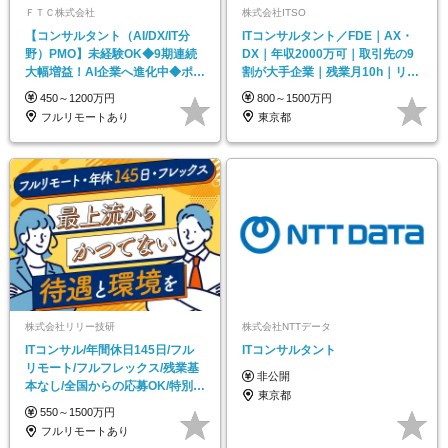
ＦＴＣ株式会社
株式会社ITSO
【コンサルタント（AI/DX/IT分
ITコンサルタント／FDE｜AX・
野）PMO】未経験OK◆9期連続
DX｜年収2000万可｜取引先の9
大幅増益！AI企業へ進化中◆ポジ
割が大手企業｜残業月10h｜リモ
ション多数
ート案件有
450～1200万円
800～1500万円
フルリモートあり
東京都
株式会社リリー技研
株式会社NTTデータ
ITコンサル/年間休日145日/フル
ITコンサルタント
リモート/フルフレックス/残業基
非公開
本なし/全国からの応募OK/特別休
東京都
暇あり
550～1500万円
フルリモートあり