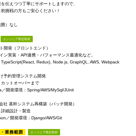
報を伝えつつ丁寧にサポートしますので、
に初挑戦の方もご安心ください！
範囲）なし
エンジニア限定取材
イト開発（フロントエンド）
デザイン実装・API連携・パフォーマンス最適化など。
eScript(React, Redux), Node.js, GraphQL, AWS, Webpack
向け予約管理システム開発
～カットオーバーまで
／開発環境：Spring/AWS/MySql/JUnit
会社 基幹システム再構築（バッチ開発）
：詳細設計・製造
on／開発環境：Django/AWS/Git
境・業務範囲
エンジニア限定取材