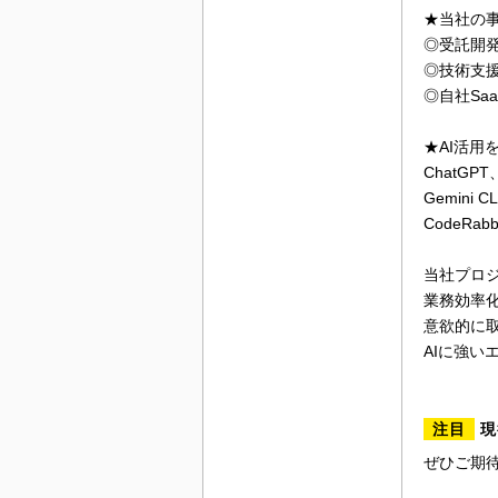
★当社の
◎受託開
◎技術支
◎自社Sa
★AI活用
ChatGPT、
Gemini C
CodeRabbi
当社プロジ
業務効率化
意欲的に
AIに強い
注目
現
ぜひご期