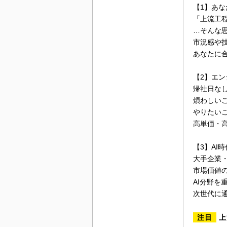
【1】あ
「上流工
…そんな
市況感や
あなたに
【2】エ
帰社日な
煩わしい
やりたい
高単価・
【3】AI
大手企業・
市場価値
AI分野を
次世代に
注目
上