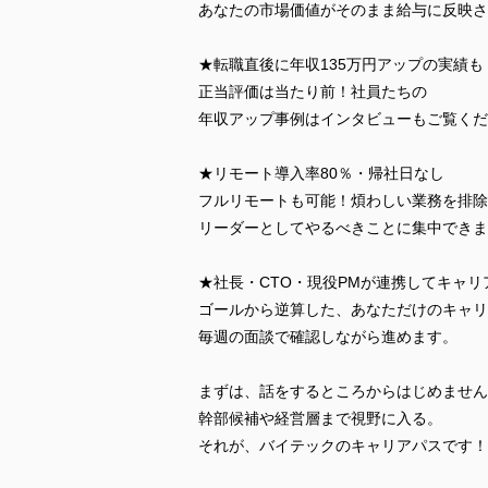
あなたの市場価値がそのまま給与に反映さ
★転職直後に年収135万円アップの実績も
正当評価は当たり前！社員たちの
年収アップ事例はインタビューもご覧くだ
★リモート導入率80％・帰社日なし
フルリモートも可能！煩わしい業務を排除
リーダーとしてやるべきことに集中できま
★社長・CTO・現役PMが連携してキャリ
ゴールから逆算した、あなただけのキャリ
毎週の面談で確認しながら進めます。
まずは、話をするところからはじめません
幹部候補や経営層まで視野に入る。
それが、バイテックのキャリアパスです！