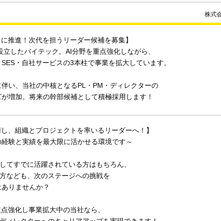
株式
らに推進！次代を担うリーダー候補を募集】
に設立したバイテック。AI分野を重点強化しながら、
SES・自社サービスの3本柱で事業を拡大しています。
伴い、当社の中核となるPL・PM・ディレクターの
ズが増加。将来の幹部候補として積極採用します！
活用し、組織とプロジェクトを率いるリーダーへ！】
の経験と実績を最大限に活かせる環境です～
としてすでに活躍されている方はもちろん、
の方なども、次のステージへの挑戦を
はありませんか？
重点強化し事業拡大中の当社なら、