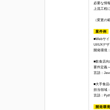
必要な情
上流工程
（変更の
案件例
■Webサ
UI/UX
開発環境：Typ
■飲食店
要件定義
言語：Java
■大手食品
担当領域
言語：Pyth
開発環