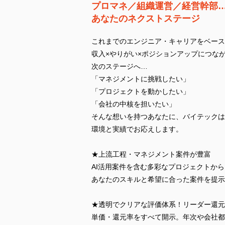
プロマネ／組織運営／経営幹部
あなたのネクストステージ
これまでのエンジニア・キャリアをベース
収入×やりがい×ポジションアップにつな
次のステージへ…
「マネジメントに挑戦したい」
「プロジェクトを動かしたい」
「会社の中核を担いたい」
そんな想いを持つあなたに、バイテックは
環境と実績でお応えします。
★上流工程・マネジメント案件が豊富
AI活用案件を含む多彩なプロジェクトから
あなたのスキルと希望に合った案件を提示
★透明でクリアな評価体系！リーダー還元
単価・還元率をすべて開示。年次や会社都