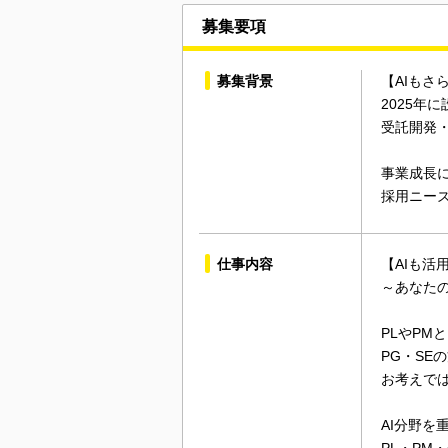
募集要項
募集背景
【AIもさ
2025年
受託開発・
事業成長に
採用ニー
仕事内容
【AIも
～あなた
PLやPM
PG・SE
お考えで
AI分野を