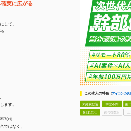
…確実に広がる
にして、
がる
この求人の特色
（
アイコンの説
、
します。
未経験歓迎
学歴不問
第二
休日120日
賞与複数月
上
率70％
合ではなく、