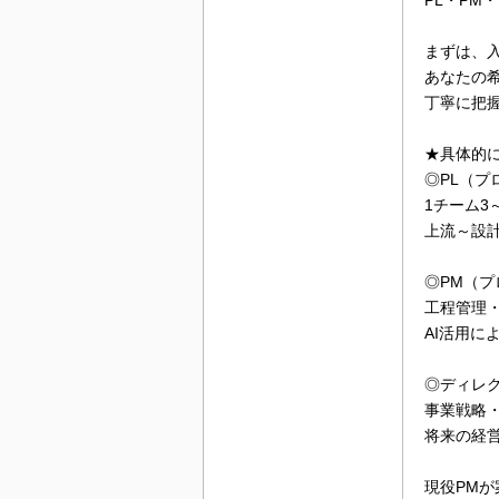
PL・PM
まずは、
あなたの
丁寧に把
★具体的
◎PL（プ
1チーム3
上流～設
◎PM（
工程管理
AI活用に
◎ディレ
事業戦略
将来の経
現役PM