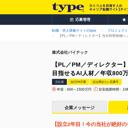
応募管理
転職・求人情報サイトのtype
プロジェクト
【PL／PM／ディレクター】当社幹部候補へ／
株式会社バイテック
【PL／PM／ディレクター
目指せるAI人材／年収800
正社員
自己PR不要
話を聞きたい応募可
年収：600～1500万円
目安残業時間：10
企業メッセージ
【設立2年目！今の当社が絶好の