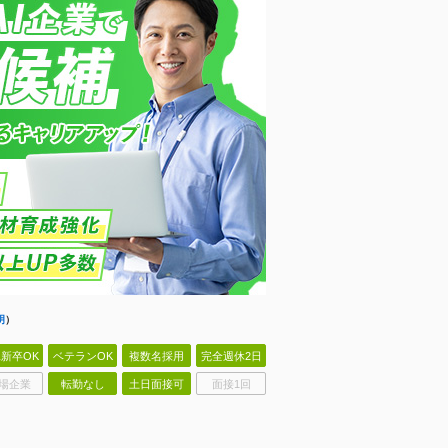
明
）
新卒OK
ベテランOK
複数名採用
完全週休2日
場企業
転勤なし
土日面接可
面接1回