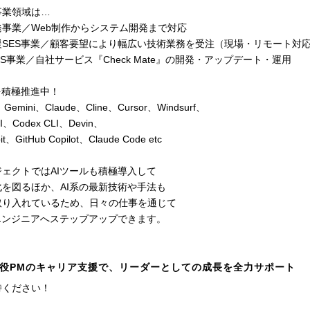
事業領域は…
発事業／Web制作からシステム開発まで対応
援SES事業／顧客要望により幅広い技術業務を受注（現場・リモート対
aS事業／自社サービス『Check Mate』の開発・アップデート・運用
を積極推進中！
Gemini、Claude、Cline、Cursor、Windsurf、
LI、Codex CLI、Devin、
t、GitHub Copilot、Claude Code etc
ェクトではAIツールも積極導入して
を図るほか、AI系の最新技術や手法も
取り入れているため、日々の仕事を通じて
エンジニアへステップアップできます。
役PMのキャリア支援で、リーダーとしての成長を全力サポート
待ください！