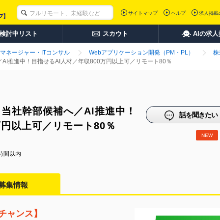
サイトマップ
ヘルプ
求人掲載
検討中リスト
スカウト
AIの求
マネージャー・ITコンサル
Webアプリケーション開発（PM・PL）
株
AI推進中！目指せるAI人材／年収800万円以上可／リモート80％
】当社幹部候補へ／AI推進中！
話を聞きたい
万円以上可／リモート80％
NEW
時間以内
募集情報
チャンス】