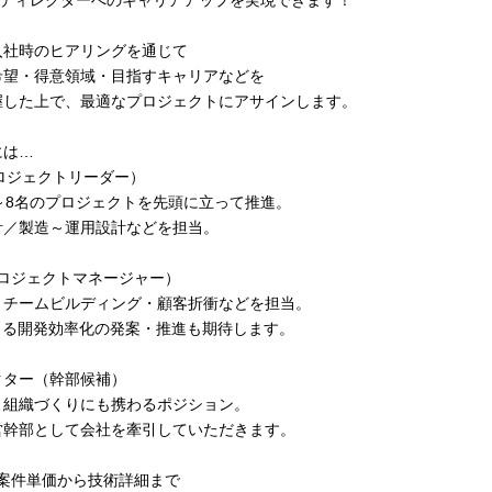
・ディレクターへのキャリアアップを実現できます！
入社時のヒアリングを通じて
希望・得意領域・目指すキャリアなどを
握した上で、最適なプロジェクトにアサインします。
には…
ロジェクトリーダー）
～8名のプロジェクトを先頭に立って推進。
計／製造～運用設計などを担当。
プロジェクトマネージャー）
・チームビルディング・顧客折衝などを担当。
よる開発効率化の発案・推進も期待します。
クター（幹部候補）
・組織づくりにも携わるポジション。
営幹部として会社を牽引していただきます。
が案件単価から技術詳細まで