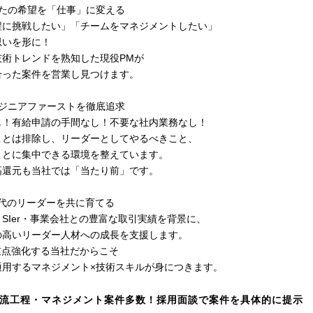
なたの希望を「仕事」に変える
程に挑戦したい」「チームをマネジメントしたい」
思いを形に！
技術トレンドを熟知した現役PMが
合った案件を営業し見つけます。
ンジニアファーストを徹底追求
し！有給申請の手間なし！不要な社内業務なし！
ことは排除し、リーダーとしてやるべきこと、
ことに集中できる環境を整えています。
高還元も当社では「当たり前」です。
時代のリーダーを共に育てる
SIer・事業会社との豊富な取引実績を背景に、
の高いリーダー人材への成長を支援します。
重点強化する当社だからこそ
通用するマネジメント×技術スキルが身につきます。
流工程・マネジメント案件多数！採用面談で案件を具体的に提示