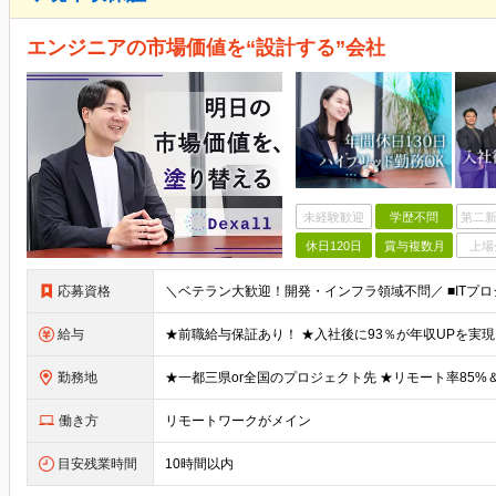
エンジニアの市場価値を“設計する”会社
未経験歓迎
学歴不問
第二新
休日120日
賞与複数月
上場
応募資格
給与
勤務地
働き方
リモートワークがメイン
目安残業時間
10時間以内