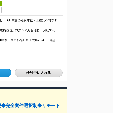
日
★監査未経験OK◎PMOや運用・保守からの挑戦も大歓迎！ ★IT業界の経験年数・工程は不問です ◆ITエンジニアとしての実務経験をお持ちの方（年数不問、セキュリティ、ネットワーク、インフラ、サーバー
☆ご自身の頑張り次第で、入社2年目に年収700万も ☆将来的には年収1000万も可能！ 月給30万円～50万円+賞与年2回（業績に応じる） ＝＝嘱託制度あり＝＝ 定年の60歳以降も、1年ごとの嘱託
≪月の半分はリモートワーク！本社は目黒駅徒歩3分≫ ■本社：東京都品川区上大崎2-24-11 目黒西口M2号館5階 ★月に4回程度の出社ルールあり ★国内への出張有り ★国外への出張の可能性あり
検討中に入れる
ン重視◆完全案件選択制◆リモート