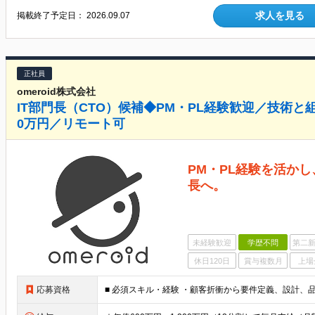
求人を見る
掲載終了予定日：
2026.09.07
正社員
omeroid株式会社
IT部門長（CTO）候補◆PM・PL経験歓迎／技術と組
0万円／リモート可
PM・PL経験を活かし
長へ。
未経験歓迎
学歴不問
第二新
休日120日
賞与複数月
上場
応募資格