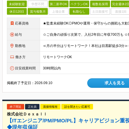
未経験歓迎
学歴不問
第二新卒OK
ベテランOK
複数名採用
完全週休2
休日120日
賞与複数月
上場企業
転勤なし
土日面接可
面接1回
応募資格
給与
勤務地
働き方
リモートワークOK
目安残業時間
30時間以内
求人を見る
掲載終了予定日：
2026.09.10
終了間近
正社員
面接情報有
話を聞きたい応募可
株式会社Ｄｅｘａｌｌ
【ITエンジニア/PM/PMO/PL】キャリアビジョ
◆現年収保証