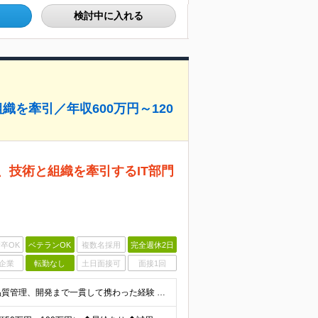
検討中に入れる
織を牽引／年収600万円～120
、技術と組織を牽引するIT部門
卒OK
ベテランOK
複数名採用
完全週休2日
企業
転勤なし
土日面接可
面接1回
■ 必須スキル・経験 ・顧客折衝から要件定義、設計、品質管理、開発まで一貫して携わった経験 ・システムアーキテクチャを設計・構築できる知識・経験 ・プロジェクトリーダーまたはPMとしてチームやプロジェ