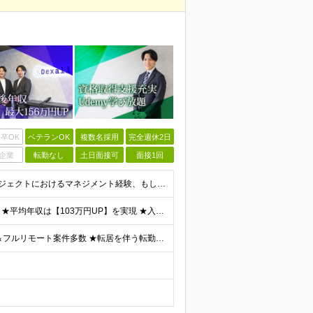
卒OK
ベテランOK
複数名採用
完全週休2日
企業
転勤なし
土日面接可
面接1回
＼ベテラン大歓迎！開発・インフラ領域不問／ ■ITプロジェクトにおけるマネジメント経験、もしくはPM、PMOのご経験をお持ちの方 ■学歴不問 ～このような方にオススメです～ ・「人材育成・マネジメン
★前職給与保証あり！ ★入社後に93％が年収UPを実現 ★平均年収は【103万円UP】を実現 ★入社後年収最大【156万円UP】 ■月給40万円～90万円+昇給2回+賞与2回+各種手当 ＜スキル/
★一都三県or全国のプロジェクト先 ★リモート率85%＆フルリモート案件多数 ★転居を伴う転勤なし ★U・Iターンも歓迎！地方在住者の採用実績も多数あり ■本社 東京都渋谷区恵比寿西1-32-16