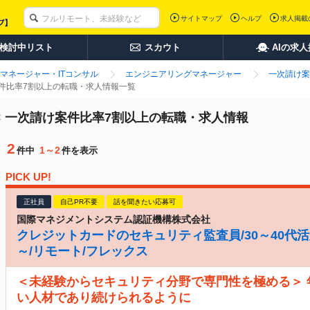
サイトマップ
ヘルプ
求人掲載
検討中リスト
スカウト
AIの求
マネージャー・ITコンサル
エンジニアリングマネージャー
一次請け案
案件比率7割以上の転職・求人情報一覧
× 一次請け案件比率7割以上の転職・求人情報
2
1～2
件中
件を表示
PICK UP!
正社員
自己PR不要
話を聞きたい応募可
国際マネジメントシステム認証機構株式会社
クレジットカードのセキュリティ監査員/30～40代活
～/リモート/フレックス
＜未経験からセキュリティ分野で専門性を極める＞
い人材であり続けられるように