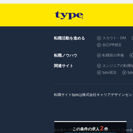
転職活動を進める
スカウト・DM
自己PR例文
転職ノウハウ
転職前の準備
関連サイト
エンジニアの転職ty
type就活
t
転職サイトtypeは株式会社キャリアデザインセ
2
この条件の求人
件
会社案内
IR情報
自社採用
個人情報について
type