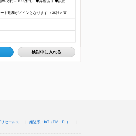
☆年俸600万円～1,200万円（12分割して毎月支給／月額50万円～100万円） ◆昇給あり ◆試用期間6ヶ月（期間中の給与、待遇、雇用形態等の差異はありません） ※前職の経験やスキルを考慮の上で
☆ハイブリッドワーク実現中！自社オフィスおよびリモート勤務がメインとなります ＜本社＞東京都中央区八丁堀3-1-7 永井ビル2階 ＜和歌山オフィス＞和歌山県和歌山市湊紺屋町1-20 キノワ201 ※
検討中に入れる
プリセールス
組込系・IoT（PM・PL）