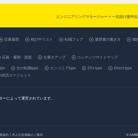
エンジニアリングマネージャー × 一次請け案件
応募履歴
検討中リスト
転職フェア
履歴書の書き方
職
応募・書類・面接
仕事力アップ
コンテンツサイトマップ
pe
女の転職type
エンジニアtype
20's type
Direct type
ype就活エージェント
ンターによって運営されています。
会員規約
求人広告掲載のご案内
© CARE