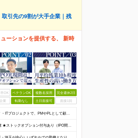
可｜取引先の9割が大手企業｜残
ソリューションを提供する、 新時
卒OK
ベテランOK
複数名採用
完全週休2日
企業
転勤なし
土日面接可
面接1回
■学歴不問 ■以下のいずれか1つ以上の経験をお持ちの方 ・ITプロジェクトで、PMやPLとして顧客折衝・上流工程・マネジメントなどの経験がある方 ・ITコンサルタントとしての実務経験がある方 ≪以下
★想定年収800万円～最大2000万円可 ★前職給与を考慮 ★ストックオプション付与あり（IPO間近） ★昇給制度あり ┗入社6カ月後に3％以上の昇給があります。その後、業績に合わせて適宜、昇給します
本社・プロジェクト先（東京都23区・横浜・川崎・千葉・埼玉が中心）いずれかでの勤務となります（常駐は全体の1割程度！） 《本社》東京都港区虎ノ門3-5-1 虎ノ門37森ビル12F ※(変更の範囲)