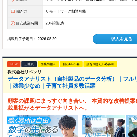
働き方
リモートワーク相談可能
目安残業時間
20時間以内
求人を見る
掲載終了予定日：
2026.08.20
NEW
正社員
面接情報有
自己PR不要
話を聞きたい応募可
株式会社リベンリ
データアナリスト（自社製品のデータ分析）｜フルリ
｜残業少なめ｜子育て社員多数活躍
顧客の課題にまっすぐ向き合い、 本質的な改善提案
裁量拡がるデータアナリストへ。