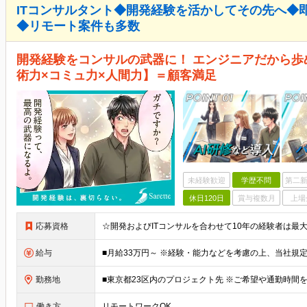
ITコンサルタント◆開発経験を活かしてその先へ◆
◆リモート案件も多数
開発経験をコンサルの武器に！ エンジニアだから歩
術力×コミュ力×人間力】＝顧客満足
未経験歓迎
学歴不問
第二新
休日120日
賞与複数月
上場
応募資格
給与
勤務地
働き方
リモートワークOK