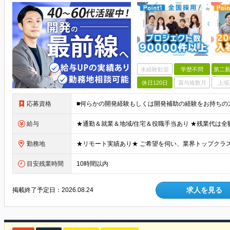
未経験歓迎
学歴不問
第二新
休日120日
賞与複数月
上場
応募資格
給与
勤務地
目安残業時間
10時間以内
求人を見る
掲載終了予定日：
2026.08.24