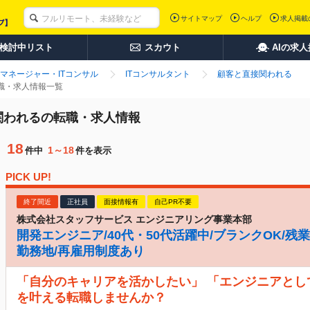
サイトマップ
ヘルプ
求人掲載
検討中リスト
スカウト
AIの求
マネージャー・ITコンサル
ITコンサルタント
顧客と直接関われる
転職・求人情報一覧
接関われるの転職・求人情報
18
1～18
件中
件を表示
PICK UP!
終了間近
正社員
面接情報有
自己PR不要
株式会社スタッフサービス エンジニアリング事業本部
開発エンジニア/40代・50代活躍中/ブランクOK/残業
勤務地/再雇用制度あり
「自分のキャリアを活かしたい」 「エンジニアとし
を叶える転職しませんか？