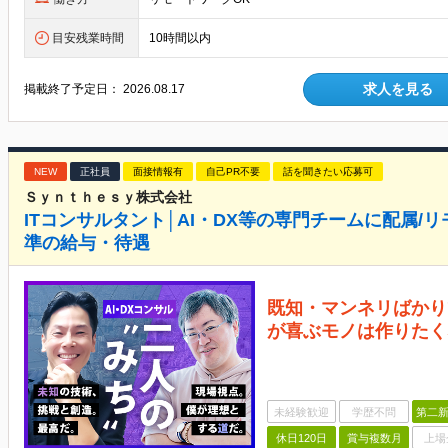
目安残業時間
10時間以内
求人を見る
掲載終了予定日：
2026.08.17
NEW
正社員
面接情報有
自己PR不要
話を聞きたい応募可
Ｓｙｎｔｈｅｓｙ株式会社
ITコンサルタント│AI・DX等の専門チームに配属/リ
準の給与・待遇
既知・マンネリばかり
が喜ぶモノは作りたく
未経験歓迎
学歴不問
第二新
休日120日
賞与複数月
上場