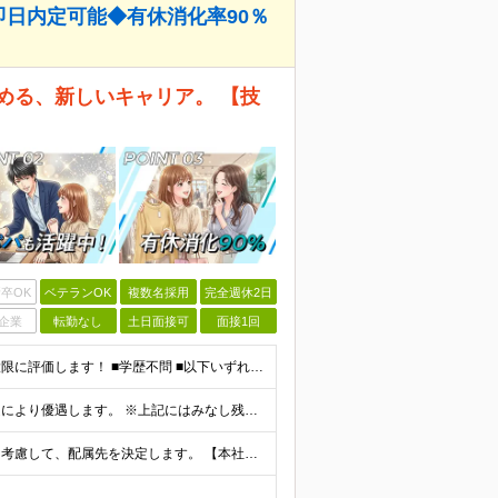
即日内定可能◆有休消化率90％
める、新しいキャリア。 【技
卒OK
ベテランOK
複数名採用
完全週休2日
企業
転勤なし
土日面接可
面接1回
☆開発およびITコンサルを合わせて10年の経験者は最大限に評価します！ ■学歴不問 ■以下いずれかの経験をお持ちの方 ┗システム開発の経験（2年以上） ┗インフラ設計or構築経験（2年以上） ┗PMo
■月給33万円～ ※経験・能力などを考慮の上、当社規定により優遇します。 ※上記にはみなし残業代(25時間分3万8325円～)を含みます。25時間を超える残業には別途全額残業代を支給します。 ◎
■東京都23区内のプロジェクト先 ※ご希望や通勤時間を考慮して、配属先を決定します。 【本社】 東京都新宿区西新宿4-10-19 3階 ＼オフィス移転！デスクも心機一転アップデート！／ 全席に