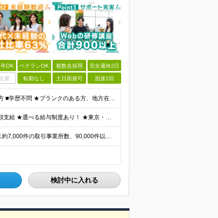
卒OK
ベテランOK
複数名採用
完全週休2日
企業
転勤なし
土日面接可
面接1回
■何らかの開発経験もしくは開発補助の経験をお持ちの方 ■学歴不問 ★ブランクのある方、地方在住の方も大歓迎です！
★通勤＆就業＆地域/住宅＆役職手当あり ★残業代は全額支給 ★選べる給与制度あり！ ★東京・神奈川・千葉・埼玉勤務の場合 月給23.5万円～55万円＋諸手当 （残業代は全額支給） (20,000円の
★リモート実績あり★ ご希望を伺い、業界トップクラス約7,000件の取引事業所数、90,000件以上のプロジェクトから検討をいたします。 全国の取引先での就業となります（沖縄を除く） ※勤務地
検討中に入れる