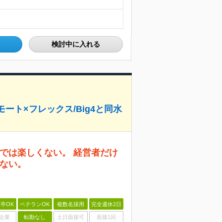
検討中に入れる
モート×フレックス/Big4と同水
では楽しくない。 経営者だけ
ない。
卒OK
ベテランOK
複数名採用
完全週休2日
企業
転勤なし
土日面接可
面接1回