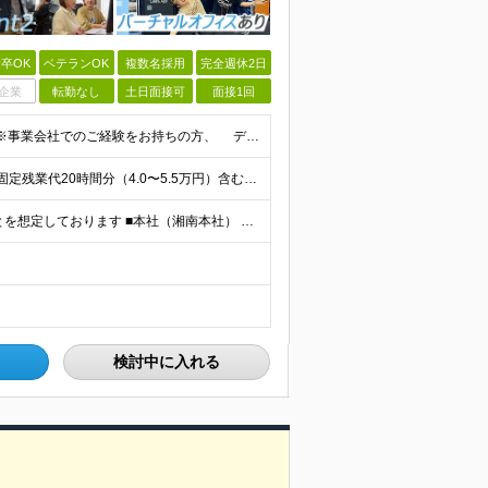
卒OK
ベテランOK
複数名採用
完全週休2日
企業
転勤なし
土日面接可
面接1回
◆学歴不問 ◆課題解決に向けたデータ分析の実務経験 ※事業会社でのご経験をお持ちの方、 データ分析～プレゼンまでのご経験をお持ちの方は尚歓迎します ＜歓迎要件・求める人物像＞ ◎複雑な課題を整理し
月給30万円〜40万円（経験・能力を考慮して決定） ※固定残業代20時間分（4.0〜5.5万円）含む／超過分は全額支給 ※経験・スキルを考慮のうえ決定いたします ※6ヶ月の試用期間あり。期間中の待遇に
◎フルリモートも可 ◎首都圏の拠点で勤務いただくことを想定しております ■本社（湘南本社） 神奈川県藤沢市辻堂神台2-2-1 アイクロス湘南8階 └JR東海道線「辻堂駅」徒歩3分 ■東北支社 秋田
検討中に入れる