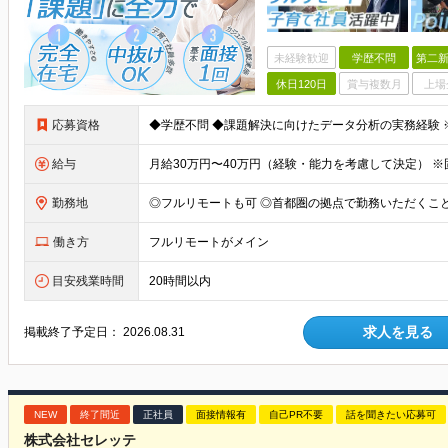
未経験歓迎
学歴不問
第二新
休日120日
賞与複数月
上場
応募資格
給与
勤務地
働き方
フルリモートがメイン
目安残業時間
20時間以内
求人を見る
掲載終了予定日：
2026.08.31
NEW
終了間近
正社員
面接情報有
自己PR不要
話を聞きたい応募可
株式会社セレッテ