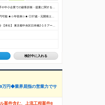
☆高卒以上 ★☆以下いずれかの経験のある方☆★ ◎大手や中小企業での顧客折衝・提案に関する経験 ◎SIerや事業会社における上流工程（顧客折衝・提案等）の経験 ◎PL・PMの実務経験 ◎コンサルティ
◇月給42万～100万円＋賞与年2回 └年収900～1600万円可能 ★☆年収例☆★ ◎37歳・元開発エンジニア └年収900万（2年後に年収150万UP実績） ◎40歳・元SierのPM └年収1
◆リモート×フレックス ◆各線「日本橋駅」から徒歩1分 【本社】 東京都中央区日本橋2-1-3 アーバンネット日本橋二丁目ビル6階 ※変更の範囲：上記を除く当社関連勤務地
検討中に入れる
89万円◆業界屈指の営業力でサ
サル案件含む、上流工程案件8