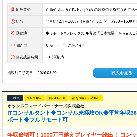
応募資格
給与
勤務地
働き方
リモートワークがメイン
目安残業時間
20時間以内
求人を見る
掲載終了予定日：
2026.08.20
正社員
面接情報有
自己PR不要
話を聞きたい応募可
オックスフォードパートナーズ株式会社
ITコンサルタント◆コンサル未経験OK◆平均年収6
ポート◆フルリモート可
年収倍増可！1000万円越えプレイヤー続出！ コン