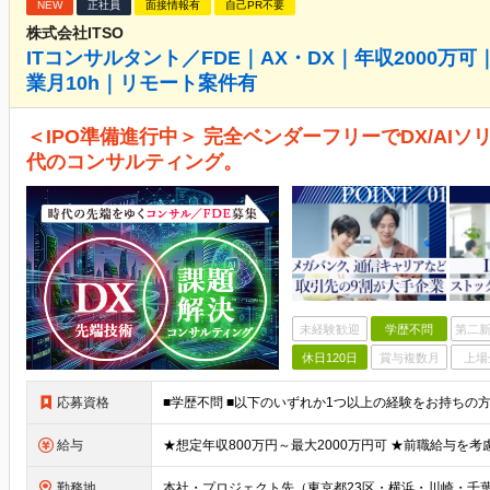
NEW
正社員
面接情報有
自己PR不要
株式会社ITSO
ITコンサルタント／FDE｜AX・DX｜年収2000万
業月10h｜リモート案件有
＜IPO準備進行中＞ 完全ベンダーフリーでDX/AI
代のコンサルティング。
未経験歓迎
学歴不問
第二新
休日120日
賞与複数月
上場
応募資格
給与
勤務地