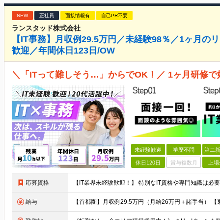
NEW
正社員
面接情報有
自己PR不要
ランスタッド株式会社
【IT事務】月収例29.5万円／未経験98％／1ヶ月
歓迎／年間休日123日/OW
＼「ITって難しそう…」からでOK！／ 1ヶ月研修で
未経験歓迎
学歴不問
第二新
休日120日
賞与複数月
上場
応募資格
給与