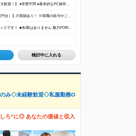
【未経験・第二新卒・フリーターからの正社員デビュー大歓迎！】 ●学歴不問 ●基本的なPC操作ができる方（メール、チャット、スプレッドシートの入力等） ＼1つでも当てはまれば、まずはご応募ください！／
★入社1年で【年収100万円UP（前職400万円台⇒600万円台）】の実績あり！ ※前職の給与やご経験、能力を最大限に考慮し、お互いが納得いく形で決定します。 ■月給25万円～＋賞与年4回 ■想定
★各線「渋谷駅」より徒歩5分 ★最新ランドマークオフィスです！ ★転勤はありません 魅力POINT♪ ￣￣V￣￣￣ 道玄坂通りの新しいオフィスは渋谷駅からアクセス抜群！ 周辺の飲食店やショッピングス
検討中に入れる
回のみ◇未経験歓迎◇私服勤務O
しろ”に◎ あなたの価値と収入