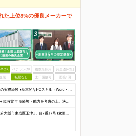
ばれた上位8%の優良メーカーで
卒OK
ベテランOK
複数名採用
完全週休2日
企業
転勤なし
土日面接可
面接1回
【20代〜40代まで幅広く歓迎！】 ●高卒以上 ●貿易事務の実務経験 ●基本的なPCスキル（Word・Excel） ●英語での電話・Eメール対応ができる方 ★言われたことだけでなく、新しい知識を吸収
★賞与年2回 月給25万円〜30万円＋諸手当＋賞与年2回＋臨時賞与 ※経験・能力を考慮の上、決定します。 ※残業代は別途全額支給します。 ※試用期間中の条件に差異はございません。
★大阪募集 ★転勤なし ★U・Iターン歓迎 【本社】 大阪府大阪市東成区玉津1丁目7番17号 (変更の範囲)上記を除く当社関連勤務地