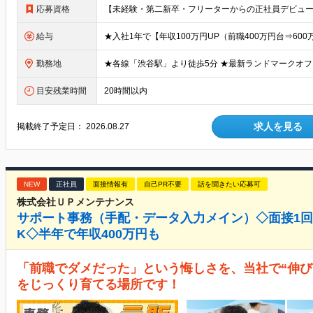
応募資格
給与
勤務地
目安残業時間
20時間以内
求人を見る
掲載終了予定日：
2026.08.27
NEW
正社員
面接情報有
自己PR不要
話を聞きたい応募可
株式会社ＵＰメンテナンス
サポート事務（手配・データ入力メイン）◇面接1
K◇半年で年収400万円も
「前職でダメだった」という悔しさを、当社で“伸び
をじっくり育てる場所です！