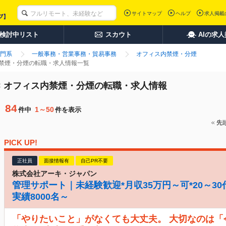
サイトマップ
ヘルプ
求人掲載
検討中リスト
スカウト
AIの求
門系
一般事務・営業事務・貿易事務
オフィス内禁煙・分煙
内禁煙・分煙の転職・求人情報一覧
× オフィス内禁煙・分煙の転職・求人情報
84
1～50
件中
件を表示
先
PICK UP!
正社員
面接情報有
自己PR不要
株式会社アーキ・ジャパン
管理サポート｜未経験歓迎*月収35万円～可*20～30
実績8000名～
「やりたいこと」がなくても大丈夫。 大切なのは