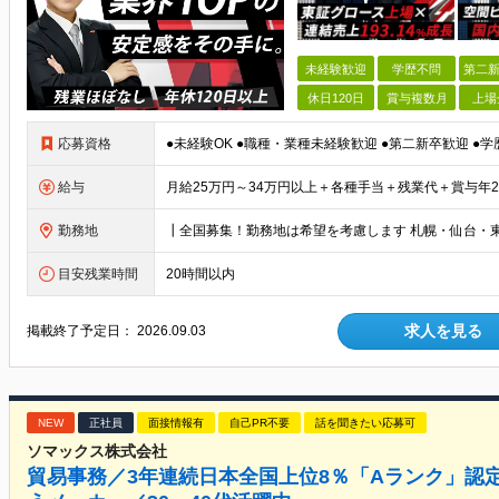
未経験歓迎
学歴不問
第二新
休日120日
賞与複数月
上場
応募資格
給与
勤務地
目安残業時間
20時間以内
求人を見る
掲載終了予定日：
2026.09.03
NEW
正社員
面接情報有
自己PR不要
話を聞きたい応募可
ソマックス株式会社
貿易事務／3年連続日本全国上位8％「Aランク」認