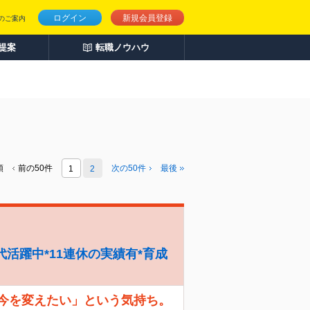
ログイン
新規会員登録
のご案内
人提案
転職ノウハウ
頭
前の50件
次の
50
件
最後
1
2
代活躍中*11連休の実績有*育成
「今を変えたい」という気持ち。