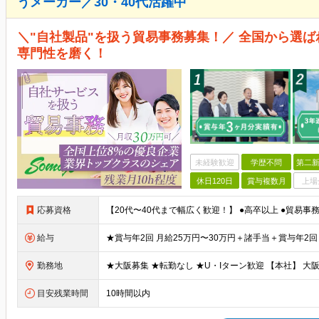
うメーカー／30・40代活躍中
＼"自社製品"を扱う貿易事務募集！／ 全国から選
専門性を磨く！
未経験歓迎
学歴不問
第二新
休日120日
賞与複数月
上場
応募資格
給与
勤務地
目安残業時間
10時間以内