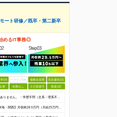
のリモート研修／既卒・第二新卒
始めるIT事務◎
卒OK
ベテランOK
複数名採用
完全週休2日
企業
転勤なし
土日面接可
面接1回
【IT業界未経験歓迎！】 特別なIT資格や専門知識は必要ありません。 ・学歴不問（文系・理系不問） ・第二新卒、既卒の方も歓迎 ・20代を中心に幅広い年代が活躍中 ・基本的なPC操作ができる方 ・タ
【首都圏】月収例29.5万円（月給26万円＋諸手当） 【東海・関西】月収例28.5万円（月給25万円＋諸手当） 【九州】月収例26万円（月給23万円＋諸手当） ※経験・スキル・前職給与を踏まえ、総合