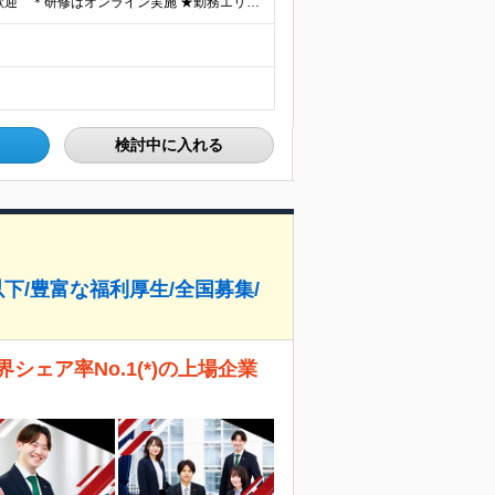
《転勤なし・全エリア積極採用中！》 ＊U・Iターンも歓迎 ＊研修はオンライン実施 ★勤務エリアは下記よりお選びいただけます★ 【首都圏】東京・神奈川・千葉・埼玉 【東海】愛知 【関西】大阪、京都、兵庫
検討中に入れる
以下/豊富な福利厚生/全国募集/
ェア率No.1(*)の上場企業