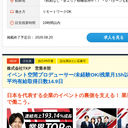
勤務地
働き方
リモートワークOK
目安残業時間
10時間以内
求人を見る
掲載終了予定日：
2026.08.20
NEW
正社員
自己PR不要
話を聞きたい応募可
株式会社TKP 営業本部
イベント空間プロデューサー/未経験OK/残業月15h
平均有給取得日数14.9日
日本を代表する企業のイベントの裏側を支える！ 業界シ
で働こう。