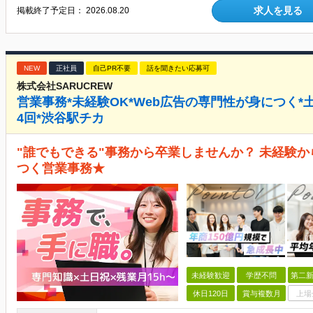
求人を見る
掲載終了予定日：
2026.08.20
NEW
正社員
自己PR不要
話を聞きたい応募可
株式会社SARUCREW
営業事務*未経験OK*Web広告の専門性が身につく*土
4回*渋谷駅チカ
"誰でもできる"事務から卒業しませんか？ 未経験か
つく営業事務★
未経験歓迎
学歴不問
第二新
休日120日
賞与複数月
上場