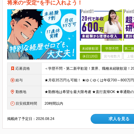
将来の“安定”を手に入れよう！
未経験歓迎
学歴不問
第二新
休日120日
賞与複数月
上場
応募資格
給与
勤務地
目安残業時間
20時間以内
求人を見る
掲載終了予定日：
2026.08.24