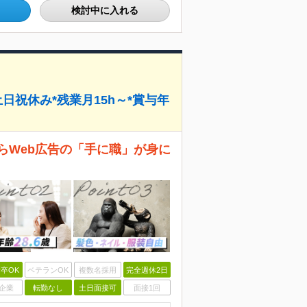
検討中に入れる
日祝休み*残業月15h～*賞与年
らWeb広告の「手に職」が身に
卒OK
ベテランOK
複数名採用
完全週休2日
企業
転勤なし
土日面接可
面接1回