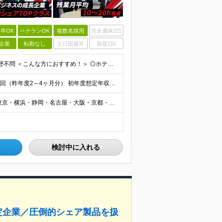
卒OK
ベテランOK
複数名採用
完全週休2日
企業
転勤なし
土日面接可
面接1回
●未経験OK ●職種・業種未経験歓迎 ●第二新卒歓迎 ●学歴不問 ＜こんな方におすすめ！＞ ◎ホテル・アパレル・携帯販売など接客経験を活かしたい ◎「今の会社、この先が見えない」と感じている ◎上場
月給25万円～34万円以上＋各種手当＋残業代＋賞与年2回（昨年度2～4ヶ月分） 初年度想定年収：350万円～ ＜クラス・経験別の月給目安＞ ■メンバークラス：月給25万円以上 ■店長やSVなどのマネ
┃全国募集！勤務地は希望を考慮します 札幌・仙台・東京・横浜・静岡・名古屋・大阪・京都・広島・福岡 募集 ※上記のほか、全国に拠点あり ※キャリアアップやキャリアシフトに伴う転勤も一部ありますが、基
検討中に入れる
定企業／圧倒的シェア製品を扱