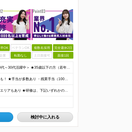
卒OK
ベテランOK
複数名採用
完全週休2日
企業
転勤なし
土日面接可
面接1回
＜学歴不問・第二新卒歓迎！業界、職種未経験歓迎！20代～30代活躍中＞ ★35歳以下の方（若年層の長期キャリア形成を図るため） ★フリーター・正社員未経験・社会人未経験OK ★転職回数が多い方もぜひ
★月収35万円も可能！ ★ゆくゆくは年収700～800万円も！ ★手当が多数あり ・残業手当（100％）★1分単位で支給 ・資格手当（最大月6万円） ・結婚/出産祝金（最大3万円） 【首都圏・北関東
★勤務地は希望を最大限考慮 ★直行直帰OK ★車通勤のエリアもあり ★研修は、下記いずれかの研修センターで行います ・東京校（東京本社とアクセスは同様） ・大阪校（大阪府大阪市中央区道修町 2-1-1
検討中に入れる