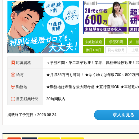
未経験歓迎
学歴不問
第二新
休日120日
賞与複数月
上場
応募資格
給与
勤務地
目安残業時間
20時間以内
求人を見る
掲載終了予定日：
2026.08.24