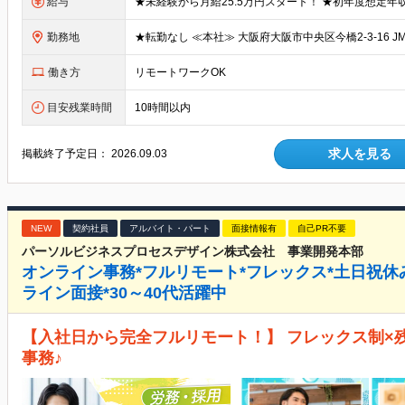
給与
勤務地
働き方
リモートワークOK
目安残業時間
10時間以内
求人を見る
掲載終了予定日：
2026.09.03
NEW
契約社員
アルバイト・パート
面接情報有
自己PR不要
パーソルビジネスプロセスデザイン株式会社 事業開発本部
オンライン事務*フルリモート*フレックス*土日祝休
ライン面接*30～40代活躍中
【入社日から完全フルリモート！】 フレックス制×
事務♪