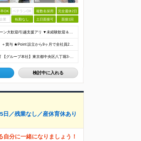
卒OK
ベテランOK
複数名採用
完全週休2日
企業
転勤なし
土日面接可
面接1回
★未経験大歓迎★学歴・経験不問/WEB面接可能/I・Uターン大歓迎/引越支援アリ ▼未経験歓迎＆完全人柄採用！▼ 経験は一切不問！ 普段はSNSしか使わないけど不安だな・・・そんな方もOKです★ 面
月給26万円〜60万円＋諸手当＋インセンティブ（２種）＋賞与 ★Point 設立から9ヶ月で全社員2万円の昇給実績 ※成果はしっかりと還元いたします！ ★Point 100％年収UPでの待遇提示
☆リモートワーク（在宅勤務）実施中 ※フルリモート可 【グループ本社】東京都中央区八丁堀3-6-6 アド京橋ビル2F ∟宝町駅 5分/京橋駅 7分/八丁堀駅7分/JR東京駅10分 【プロジェクト先
検討中に入れる
125日／残業なし／産休育休あり
きる自分に一緒になりましょう！