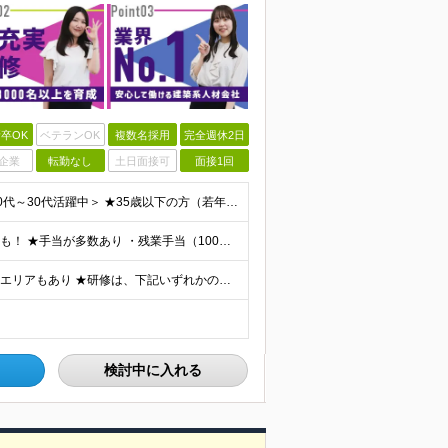
卒OK
ベテランOK
複数名採用
完全週休2日
企業
転勤なし
土日面接可
面接1回
＜学歴不問・第二新卒歓迎！業界、職種未経験歓迎！20代～30代活躍中＞ ★35歳以下の方（若年層の長期キャリア形成を図るため） ★フリーター・正社員未経験・社会人未経験OK ★転職回数が多い方もぜひ
★月収35万円も可能！ ★ゆくゆくは年収700～800万円も！ ★手当が多数あり ・残業手当（100％）★1分単位で支給 ・資格手当（最大月6万円） ・結婚/出産祝金（最大3万円） 【首都圏・北関東
★勤務地は希望を最大限考慮 ★直行直帰OK ★車通勤のエリアもあり ★研修は、下記いずれかの研修センターで行います ・東京校（東京本社とアクセスは同様） ・大阪校（大阪府大阪市中央区道修町 2-1-1
検討中に入れる