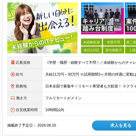
未経験歓迎
学歴不問
第二新
休日120日
賞与複数月
上場
応募資格
給与
勤務地
働き方
フルリモートがメイン
目安残業時間
10時間以内
求人を見る
掲載終了予定日：
2026.08.20