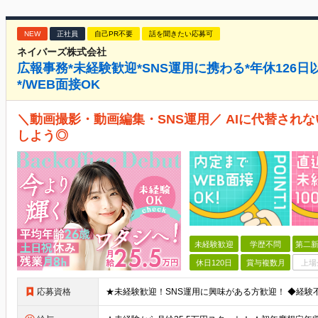
NEW
正社員
自己PR不要
話を聞きたい応募可
ネイバーズ株式会社
広報事務*未経験歓迎*SNS運用に携わる*年休126日
*/WEB面接OK
＼動画撮影・動画編集・SNS運用／ AIに代替され
しよう◎
未経験歓迎
学歴不問
第二新
休日120日
賞与複数月
上場
応募資格