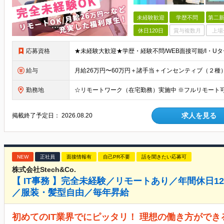
未経験歓迎
学歴不問
第二新
休日120日
賞与複数月
上場
応募資格
給与
勤務地
求人を見る
掲載終了予定日：
2026.08.20
NEW
正社員
面接情報有
自己PR不要
話を聞きたい応募可
株式会社Stech&Co.
【 IT事務 】完全未経験／リモートあり／年間休日
／服装・髪型自由／毎年昇給
初めてのIT業界でにピッタリ！ 理想の働き方がで