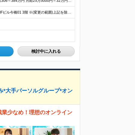
★未経験から月給25.5万円スタート！ ★初年度想定年収306～384万円 月給25万5000円～32万円＋決算賞与＋各種手当 ※上記には固定残業代（20時間／3万2400円～4万700円）を含み
★転勤なし ≪本社≫ 大阪府大阪市中央区今橋2-3-16 JMFビル今橋01 3階 ※(変更の範囲)上記を除く当社関連勤務地
検討中に入れる
み*大手パーソルグループ*オン
残業少なめ！理想のオンライン