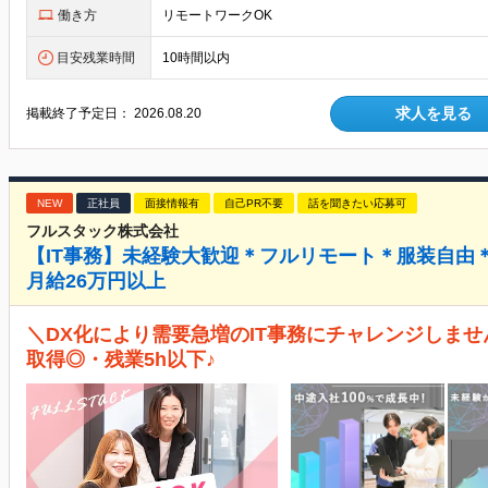
働き方
リモートワークOK
目安残業時間
10時間以内
求人を見る
掲載終了予定日：
2026.08.20
NEW
正社員
面接情報有
自己PR不要
話を聞きたい応募可
フルスタック株式会社
【IT事務】未経験大歓迎＊フルリモート＊服装自由＊
月給26万円以上
＼DX化により需要急増のIT事務にチャレンジしませ
取得◎・残業5h以下♪