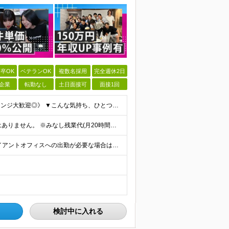
卒OK
ベテランOK
複数名採用
完全週休2日
企業
転勤なし
土日面接可
面接1回
《学歴・職歴・経験すべて不問！／未経験からのチャレンジ大歓迎◎》 ▼こんな気持ち、ひとつでも当てはまる方はぜひ！ □ なにか、人生を変えるきっかけがほしい □ 立ち仕事に疲れて、そろそろ座り仕事がい
月給21万円～30万円 ※試用期間3ヶ月間の待遇に変動はありません。 ※みなし残業代(月20時間分29,725円～)を含む。（※超過分は追加支給）
日本全国で募集中！リモート希望者も大歓迎！ ※クライアントオフィスへの出勤が必要な場合は、 「東京オフィス」または「首都圏・関西圏」になります ※勤務地の選択はご希望を考慮し、転居を伴う転勤はありま
検討中に入れる