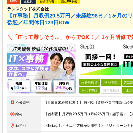
NEW
正社員
面接情報有
自己PR不要
ランスタッド株式会社
【IT事務】月収例29.5万円／未経験98％／1ヶ月
歓迎／年間休日123日/OW
＼「ITって難しそう…」からでOK！／ 1ヶ月研修で
未経験歓迎
学歴不問
第二新
休日120日
賞与複数月
上場
応募資格
給与
勤務地