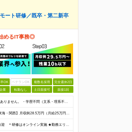
のリモート研修／既卒・第二新卒
始めるIT事務◎
卒OK
ベテランOK
複数名採用
完全週休2日
企業
転勤なし
土日面接可
面接1回
【IT業界未経験歓迎！】 特別なIT資格や専門知識は必要ありません。 ・学歴不問（文系・理系不問） ・第二新卒、既卒の方も歓迎 ・20代を中心に幅広い年代が活躍中 ・基本的なPC操作ができる方 ・タ
【首都圏】月収例29.5万円（月給26万円＋諸手当） 【東海・関西】月収例28.5万円（月給25万円＋諸手当） 【九州】月収例26万円（月給23万円＋諸手当） ※経験・スキル・前職給与を踏まえ、総合
《転勤なし・全エリア積極採用中！》 ＊U・Iターンも歓迎 ＊研修はオンライン実施 ★勤務エリアは下記よりお選びいただけます★ 【首都圏】東京・神奈川・千葉・埼玉 【東海】愛知 【関西】大阪、京都、兵庫