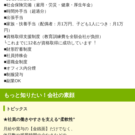
■社会保険完備（雇用・労災・健康・厚生年金）
■時間外手当（超過分）
■出張手当
■家族・扶養手当（配偶者：月1万円、子ども1人につき：月1万
円）
■資格取得支援制度（教育訓練費を全額会社が負担）
└これまでに12名が資格取得に成功しています︕
■財形貯蓄制度
■社員持株会
■退職金制度
■オフィス内分煙
■制服貸与
■副業OK
もっと知りたい！会社の素顔
トピックス
★社員の働きやすさを支える“柔軟性”
月給や賞与の【金銭面】だけでなく、
休日数や残業時間の少なさなどの