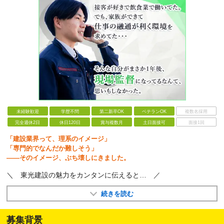
未経験歓迎
学歴不問
第二新卒OK
ベテランOK
複数名採用
完全週休2日
休日120日
賞与複数月
土日面接可
面接1回
「建設業界って、理系のイメージ」
「専門的でなんだか難しそう」
――そのイメージ、ぶち壊しにきました。
＼ 東光建設の魅力をカンタンに伝えると… ／
続きを読む
募集背景