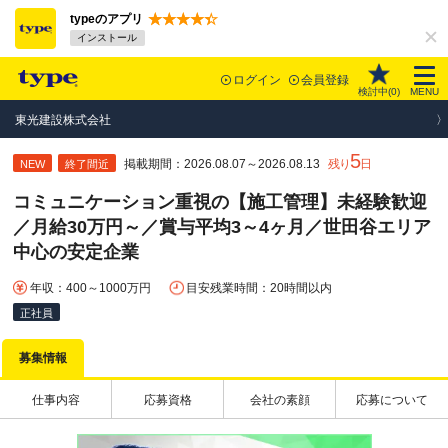
typeのアプリ
インストール
ログイン
会員登録
検討中(
0
)
MENU
東光建設株式会社
5
掲載期間：2026.08.07～2026.08.13
残り
日
NEW
終了間近
コミュニケーション重視の【施工管理】未経験歓迎
／月給30万円～／賞与平均3～4ヶ月／世田谷エリア
中心の安定企業
年収：400～1000万円
目安残業時間：20時間以内
正社員
募集情報
仕事内容
応募資格
会社の素顔
応募について