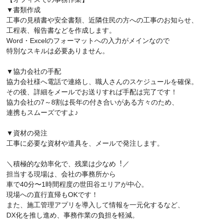
▼書類作成
工事の見積書や安全書類、近隣住民の方への工事のお知らせ、
工程表、報告書などを作成します。
Word・Excelのフォーマットへの入力がメインなので
特別なスキルは必要ありません。
▼協⼒会社の⼿配
協力会社様へ電話で連絡し、職人さんのスケジュールを確保。
その後、詳細をメールでお送りすれば手配は完了です！
協⼒会社の7～8割は長年の付き合いがある方々のため、
連携もスムーズですよ♪
▼資材の発注
⼯事に必要な資材や道具を、メールで発注します。
＼積極的な効率化で、残業は少なめ︕／
担当する現場は、会社の事務所から
車で40分〜1時間程度の世田谷エリアが中心。
現場への直行直帰もOKです！
また、施工管理アプリを導入して情報を一元化するなど、
DX化を推し進め、事務作業の負担を軽減。