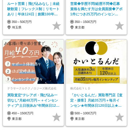
ルート営業｜飛び込みなし｜未経
営業◆学歴不問/経歴不問◆応募
験歓迎｜フレックス制｜リモート
資格を満たす方は全員面接◆アポ
あり｜年休124日｜創業100年以
1件につき25万円のインセン
上｜埼玉勤務
GET◆土日祝休
350～500万円
350～1500万円
埼玉県
東京都
テラサークルテクノロジーズ株式会社
株式会社ＹＬＤ
買取査定*テレアポ・飛び込み一
「かいとるんだ」買取専門店【査
切なし*月給40万円～＋インセン
定・接客】月給35万円＋毎月イ
ティブ*土日祝休み*年間休日120
ンセン★年間休日120日以上★土
日*未経験歓迎
日休み
450～1500万円
500～1000万円
東京都
東京都