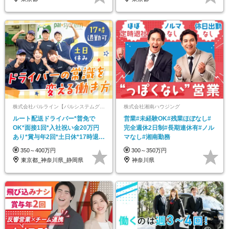
株式会社パルライン【パルシステムグループ】
株式会社湘南ハウジング
ルート配送ドライバー*普免で
営業#未経験OK#残業ほぼなし#
OK*面接1回*入社祝い金20万円
完全週休2日制#長期連休有#ノル
あり*賞与年2回*土日休*17時退社
マなし#湘南勤務
可
350～400万円
300～350万円
東京都_神奈川県_静岡県
神奈川県