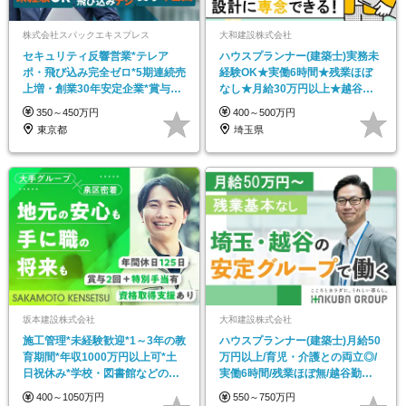
株式会社スパックエキスプレス
大和建設株式会社
セキュリティ反響営業*テレア
ハウスプランナー(建築士)実務未
ポ・飛び込み完全ゼロ*5期連続売
経験OK★実働6時間★残業ほぼ
上増・創業30年安定企業*賞与年
なし★月給30万円以上★越谷勤
2回*住宅手当有
務★週休2日制
350～450万円
400～500万円
東京都
埼玉県
坂本建設株式会社
大和建設株式会社
施工管理*未経験歓迎*1～3年の教
ハウスプランナー(建築士)月給50
育期間*年収1000万円以上可*土
万円以上/育児・介護との両立◎/
日祝休み*学校・図書館などの公
実働6時間/残業ほぼ無/越谷勤務/
共工事中心
週休2日制
400～1050万円
550～750万円