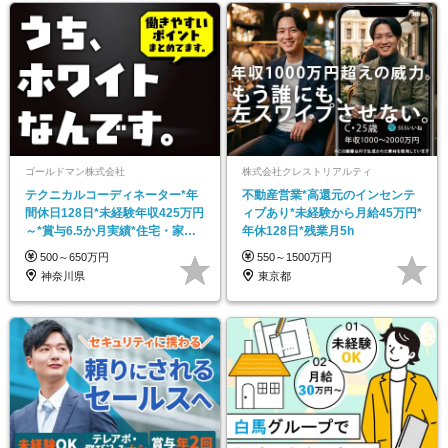
ゴールドマン株式会社
株式会社クレストリアルティ
テクニカルコーディネーター*年
不動産営業*高還元のインセンテ
間休日128日*未経験年収425万円
ィブあり*未経験から月給45万円*
～*賞与6.5か月実績*住宅・家族
年休128日*残業月5h
手当あり*
500～650万円
550～1500万円
神奈川県
東京都