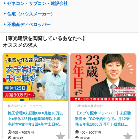
ゼネコン・サブコン・建設会社
住宅（ハウスメーカー）
不動産ディベロッパー
【東光建設を閲覧しているあなたへ】
オススメの求人
株式会社ノア・テクニカ
八洲自動車株式会社
施工管理■未経験OK■月給30万以
【アプリ配車ドライバー】未経験
上■年休125日■創業30年以上黒
歓迎★〝GO予約中心で〟月12乗
字経営■賞与年2回■基本土日祝休
務＆年収1000万円可！残業ほぼ0
み
／土日休可♪
400～700万円
400～900万円
東京都
東京都