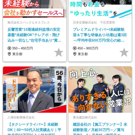
株式会社スパックエキスプレス
日本交通株式会社 千住営業所
反響営業*10期連続利益増の安定
プレミアムドライバー/未経験歓
基盤*未経験OK*テレアポ・飛び
迎＆丁寧な研修あり/出勤は週3回
込み一切なし*住宅手当あり*賞与
～/平均年収600万円/安心の給与
年2回
保証あり
350～450万円
450～900万円
東京都
東京都
八洲自動車株式会社
東光建設株式会社
【タクシードライバー】未経験
建設会社の【施工プランナー】未
OK｜40〜50代入社実績あり｜平
経験歓迎／月給30万円～／賞与