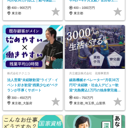
均月収50万円以上｜給与保証｜
平均3～4ヶ月支給／世田谷エリ
定年後再雇用あり
ア中心の安定企業
400～900万円
400～1000万円
東京都
東京都
株式会社テクニコ
共立建設株式会社 花畑事業所
法人営業*未経験歓迎*ライブ・イ
線路機械オペレーター*月収38万
ベント好き歓迎*残業少なめ*ベテ
円可*未経験・社会人デビュー歓
ランが手厚くサポート
迎*光熱費込1万円の独身寮完備*
資格取得支援あり
300～450万円
400～750万円
東京都_大阪府
東京都_埼玉県_山梨県