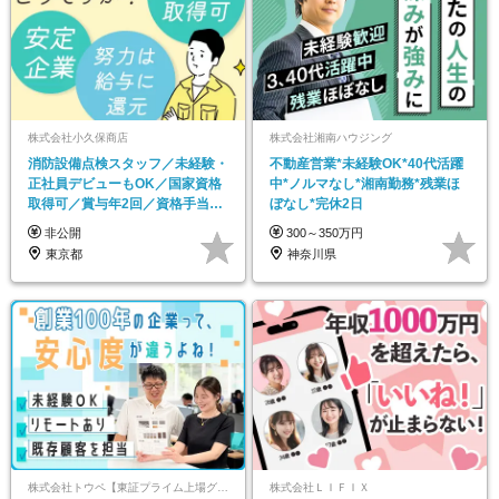
株式会社小久保商店
株式会社湘南ハウジング
消防設備点検スタッフ／未経験・
不動産営業*未経験OK*40代活躍
正社員デビューもOK／国家資格
中*ノルマなし*湘南勤務*残業ほ
取得可／賞与年2回／資格手当最
ぼなし*完休2日
大月4万5千円
非公開
300～350万円
東京都
神奈川県
株式会社トウペ【東証プライム上場グループ】
株式会社ＬＩＦＩＸ