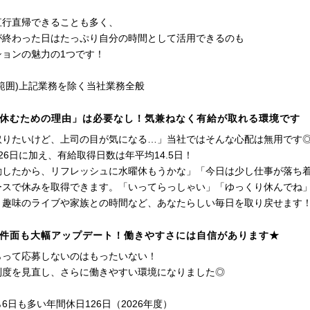
直行直帰できることも多く、
が終わった日はたっぷり自分の時間として活用できるのも
ションの魅力の1つです！
範囲)上記業務を除く当社業務全般
休むための理由」は必要なし！気兼ねなく有給が取れる環境です
取りたいけど、上司の目が気になる…」当社ではそんな心配は無用です
26日に加え、有給取得日数は年平均14.5日！
勤したから、リフレッシュに水曜休もうかな」「今日は少し仕事が落ち
ースで休みを取得できます。「いってらっしゃい」「ゆっくり休んでね
、趣味のライブや家族との時間など、あなたらしい毎日を取り戻せます
件面も大幅アップデート！働きやすさには自信があります★
らって応募しないのはもったいない！
制度を見直し、さらに働きやすい環境になりました◎
6日も多い年間休日126日（2026年度）