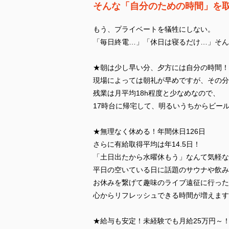
そんな「自分のための時間」を
もう、プライベートを犠牲にしない。
「毎日終電…」「休日は寝るだけ…」そん
★朝は少し早い分、夕方には自分の時間！
現場によっては朝礼が早めですが、その分
残業は月平均18h程度と少なめなので、
17時台に帰宅して、明るいうちからビー
★無理なく休める！年間休日126日
さらに有給取得平均は年14.5日！
「土日出たから水曜休もう」なんて気軽な
平日の空いている日に話題のサウナや飲み
お休みを繋げて趣味のライブ遠征に行った
心からリフレッシュできる時間が増えます
★給与も安定！未経験でも月給25万円～