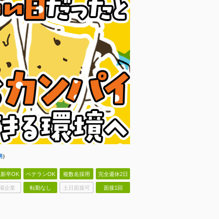
明
）
新卒OK
ベテランOK
複数名採用
完全週休2日
場企業
転勤なし
土日面接可
面接1回