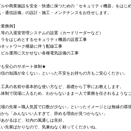
ビルや商業施設を安全・快適に保つための「セキュリティ機器」をはじ
気・通信設備」の設計・施工・メンテナンスをお任せします。
な業務例】
ス等の入退室管理システムの設置（カードリーダーなど）
メラをはじめとするセキュリティ機器の設置工事
のネットワーク構築に伴う配線工事
、ビル運用に欠かせない各種電気設備の工事
でも安心のサポート体制★
通信の知識が全くない」といった不安をお持ちの方もご安心ください。
、工具の名前や基本的な使い方など、基礎から丁寧にお教えします。
ム体制で現場に入るため、わからないまま一人で業務を任されるような
現場の先輩＝職人気質で口数が少ない」といったイメージとは無縁の環
員から「みんないい人すぎて、辞める理由が見つからない」
があがるほど、社内の風通しは良好。
良い先輩ばかりなので、気兼ねなく頼ってくださいね。