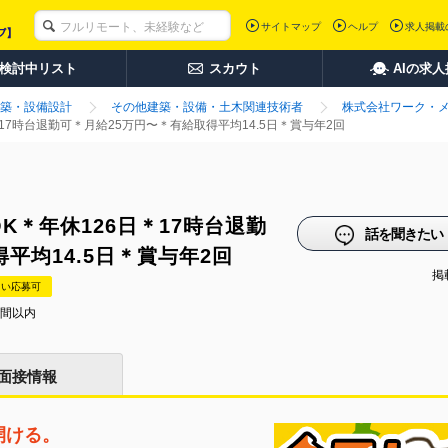
サイトマップ
ヘルプ
求人掲載
検討中リスト
スカウト
AIの求
築・設備設計
その他建築・設備・土木関連技術者
株式会社ワーク・
17時台退勤可＊月給25万円〜＊有給取得平均14.5日＊賞与年2回
K＊年休126日＊17時台退勤
話を聞きたい
平均14.5日＊賞与年2回
掲載
たい応募可
時間以内
面接情報
開ける。