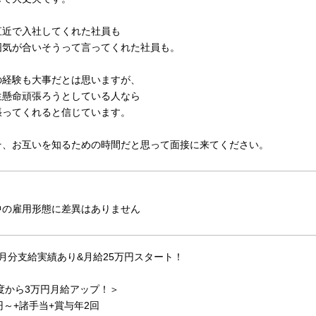
直近で入社してくれた社員も
囲気が合いそうって言ってくれた社員も。
の経験も大事だとは思いますが、
生懸命頑張ろうとしている人なら
張ってくれると信じています。
そ、お互いを知るための時間だと思って面接に来てください。
中の雇用形態に差異はありません
月分支給実績あり&月給25万円スタート！
年度から3万円月給アップ！＞
円～+諸手当+賞与年2回