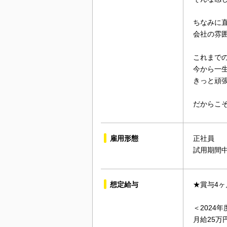
ちなみに
会社の雰
これまで
今から一
きっと頑
だからこ
雇用形態
正社員
試用期間
想定給与
★賞与4ヶ
＜2024
月給25万