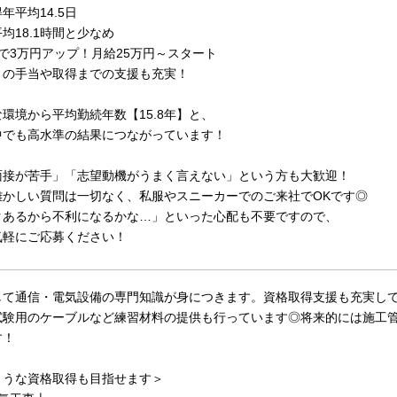
年平均14.5日
均18.1時間と少なめ
で3万円アップ！月給25万円～スタート
との手当や取得までの支援も充実！
環境から平均勤続年数【15.8年】と、
中でも高水準の結果につながっています！
面接が苦手」「志望動機がうまく言えない」という方も大歓迎！
難かしい質問は一切なく、私服やスニーカーでのご来社でOKです◎
クあるから不利になるかな…」といった心配も不要ですので、
気軽にご応募ください！
して通信・電気設備の専門知識が身につきます。資格取得支援も充実し
試験用のケーブルなど練習材料の提供も行っています◎将来的には施工
す！
ような資格取得も目指せます＞