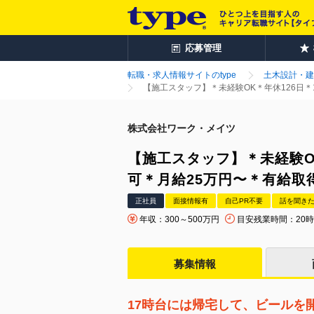
応募管理
転職・求人情報サイトのtype
土木設計・建
【施工スタッフ】＊未経験OK＊年休126日＊
株式会社ワーク・メイツ
【施工スタッフ】＊未経験O
可＊月給25万円〜＊有給取得
正社員
面接情報有
自己PR不要
話を聞き
年収：300～500万円
目安残業時間：20
募集情報
17時台には帰宅して、ビールを