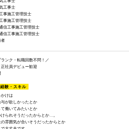
気工事士
気工事士
気工事施工管理技士
気工事施工管理技士
気通信工事施工管理技士
気通信工事施工管理技士
術者
ブランク・転職回数不問！／
・正社員デビュー歓迎
問
る経験・スキル
っかけは
給与が欲しかったとか
して働いてみたいとか
つけられそうだったからとか…。
社の雰囲気が合いそうだったからとか
じで大丈夫です。