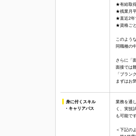
★有給取得
★残業月平
★直近2年
★資格ご
このような
同職種の
さらに「
面接では
「ブラン
まずはお
身に付くスキル
業務を通
・キャリアパス
く、実技
も可能で
＜下記の