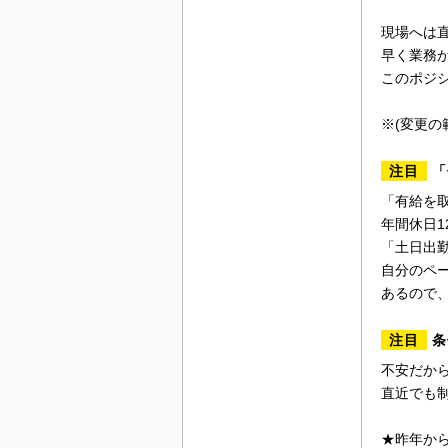
現場へは
早く業務
このポジ
※(変更の
注目
「
「有給を
年間休日1
「土日出
自分のペ
あるので
注目
条
不安だか
直近でも
★昨年から