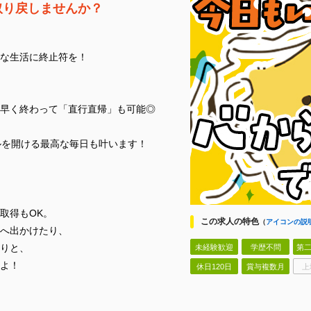
取り戻しませんか？
な生活に終止符を！
早く終わって「直行直帰」も可能◎
ルを開ける最高な毎日も叶います！
取得もOK。
この求人の特色
（
アイコンの説
へ出かけたり、
りと、
未経験歓迎
学歴不問
第二
よ！
休日120日
賞与複数月
上
！