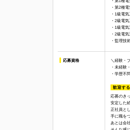
・第1種電
・第2種電
・1級電
・2級電
・1級電
・2級電
・監理技
応募資格
＼経験・
・未経験
・学歴不
歓迎す
応募のき
安定した
正社員と
手に職を
あとは会
そんな感