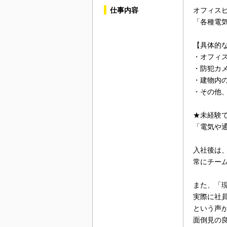
仕事内容
オフィス
「各種電
【具体的
・オフィ
・防犯カ
・建物内
・その他
★未経験
「電気や
入社後は
常にチー
また、「
実際に社
という声
面倒見の