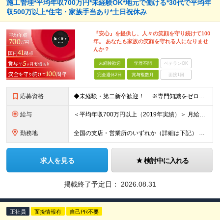
施工管理*平均年収700万円*未経験OK*地元で働ける*30代で平均年
収500万以上*住宅・家族手当あり*土日祝休み
『安心』を提供し、人々の笑顔を守り続けて100
年。 あなたも家族の笑顔を守れる人になりませ
んか？
未経験歓迎
学歴不問
ベテランOK
完全週休2日
賞与複数月
面接1回
応募資格
◆未経験・第二新卒歓迎！ ※専門知識をゼロから習得できる研修制度があります！ ◆学歴不問
給与
＜平均年収700万円以上（2019年実績）＞ 月給21万1000円以上＋賞与年2回 ※上記は基本給です。別途、各種手当を支給いたします ※経験・能力を考慮の上、当社規程により優遇いたします ※試用
勤務地
全国の支店・営業所のいずれか（詳細は下記） ※入社直後はお住まいから通える範囲の支店・営業所に配属 （入社直後の転勤はありません） ※U・Iターン歓迎（社宅・独身寮完備） ＜北海道・東北エリア＞
求人を見る
検討中に入れる
掲載終了予定日：
2026.08.31
正社員
面接情報有
自己PR不要