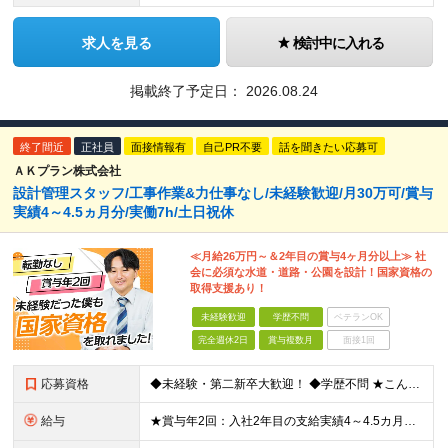
求人を見る
検討中に入れる
掲載終了予定日：
2026.08.24
終了間近
正社員
面接情報有
自己PR不要
話を聞きたい応募可
ＡＫプラン株式会社
設計管理スタッフ/工事作業&力仕事なし/未経験歓迎/月30万可/賞与
実績4～4.5ヵ月分/実働7h/土日祝休
≪月給26万円～＆2年目の賞与4ヶ月分以上≫ 社
会に必須な水道・道路・公園を設計！国家資格の
取得支援あり！
未経験歓迎
学歴不問
ベテランOK
完全週休2日
賞与複数月
面接1回
応募資格
◆未経験・第二新卒大歓迎！ ◆学歴不問 ★こんな方にピッタリ！★ ・今の仕事の体力的な負担を減らしたい ・一生モノの「手に職」をつけたい ・安定した会社で定年まで長く働きたい
給与
★賞与年2回：入社2年目の支給実績4～4.5カ月分！ ★月収30万円も可能！退職金、家族手当など福利厚生充実 ★見込み残業なし！残業代は全額支給 ★技術士など、毎月3万円支給される資格手当もあり ◆