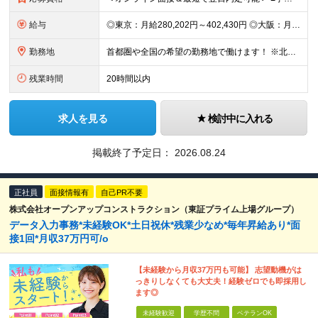
給与
◎東京：月給280,202円～402,430円 ◎大阪：月給269,824円～392,052円 ◎名古屋：月給285,967円～408,195円 ◎その他：月給265,212円～387,440円 ※
勤務地
首都圏や全国の希望の勤務地で働けます！ ※北海道・東北・関東・北信越・関西・東海・中国・四国・九州・沖縄県 ★希望を考慮します ★UIターン歓迎／転勤なし
残業時間
20時間以内
求人を見る
検討中に入れる
掲載終了予定日：
2026.08.24
正社員
面接情報有
自己PR不要
株式会社オープンアップコンストラクション（東証プライム上場グループ）
データ入力事務*未経験OK*土日祝休*残業少なめ*毎年昇給あり*面
接1回*月収37万円可/o
【未経験から月収37万円も可能】 志望動機がは
っきりしなくても大丈夫！経験ゼロでも即採用し
ます◎
未経験歓迎
学歴不問
ベテランOK