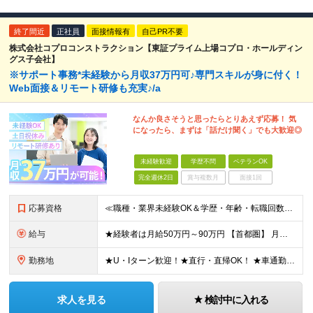
終了間近
正社員
面接情報有
自己PR不要
株式会社コプロコンストラクション【東証プライム上場コプロ・ホールディン
グス子会社】
※サポート事務*未経験から月収37万円可♪専門スキルが身に付く！
Web面接＆リモート研修も充実♪/a
なんか良さそうと思ったらとりあえず応募！ 気
になったら、まずは「話だけ聞く」でも大歓迎◎
未経験歓迎
学歴不問
ベテランOK
完全週休2日
賞与複数月
面接1回
応募資格
≪職種・業界未経験OK＆学歴・年齢・転職回数不問≫ ◆第二新卒歓迎 ◆社会人経験不問 ◆資格不問 ※新卒の方もご応募可能 （待遇・募集要項等は別途ご案内いたします） ※入社時期は柔軟に対応します！半年
給与
★経験者は月給50万円～90万円 【首都圏】 月給30万1230円〜 ⇒基本22万7000円+地域6万4230円+皆勤1万円 【群馬/栃木/茨城】 月給28万1090円〜 ⇒基本23万4000円+
勤務地
★U・Iターン歓迎！★直行・直帰OK！ ★車通勤可能のエリアもあり！★出張なしの働き方も可能 全国47都道府県の各プロジェクト（転勤なし！勤務地に対する希望も実現可能！） 「自宅から1時間以内で通え
求人を見る
検討中に入れる