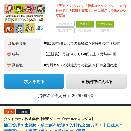
「天神ビッグバン」「博多コネクティッド」に合
わせて大型採用を実施！九州に根ざして働きたい
方歓迎！
未経験歓迎
学歴不問
ベテランOK
完全週休2日
賞与複数月
面接1回
応募資格
■建設技術者として実務経験をお持ちの方（経験年数不問） ※学歴不問 ※第二新卒歓迎 【こんな方はぜひご応募ください】 ■九州で働きたい ■大手ゼネコンのプロジェクトに関わってみたい ■福利厚生が整
給与
【正社員】 月給24万8,950円以上＋賞与年2回 ※年齢・経験・スキル等を考慮の上、当社規定により決定します。 ※残業代、通勤交通費は別途全額支給しています。 【契約社員】 月給28万2,080円
勤務地
■九州エリアの派遣先での就業 ※日本全国に建設技術者のニーズがあります。U・Iターン希望の方も歓迎しておりますので、ご希望を気軽にお聞かせください。 ◆本社／東京都港区赤坂3-8-15 THE AK
求人を見る
検討中に入れる
掲載終了予定日：
2026.09.03
NEW
正社員
タクトホーム株式会社【飯田グループホールディングス】
施工管理＊未経験・第二新卒歓迎＊入社祝金30万円＊土日休み＊