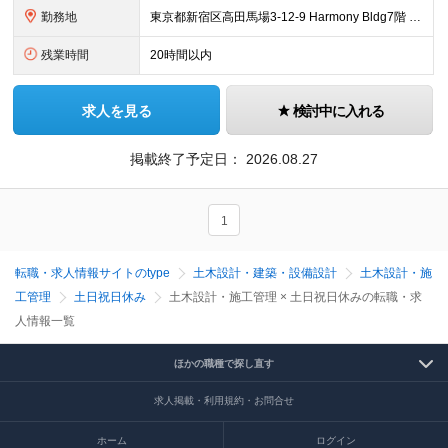
勤務地
東京都新宿区高田馬場3-12-9 Harmony Bldg7階 ☆旧事務所から近くの新築ビルに2026年7月末に移転完了☆ 旧事務所住所：東京都新宿区高田馬場3-14-3 八達ビル 1F （旧事務
残業時間
20時間以内
求人を見る
検討中に入れる
掲載終了予定日：
2026.08.27
1
転職・求人情報サイトのtype
土木設計・建築・設備設計
土木設計・施
工管理
土日祝日休み
土木設計・施工管理 × 土日祝日休みの転職・求
人情報一覧
ほかの職種で探し直す
求人掲載・利用規約・お問合せ
ホーム
ログイン