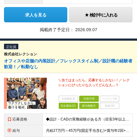
求人を見る
検討中に入れる
掲載終了予定日：
2026.09.07
正社員
株式会社レクション
オフィスや店舗の内装設計／フレックスタイム制／設計職の経験者
歓迎！／転勤なし
＼当てはまったら、応募するしかない！／ レク
ションにぴったりな人ってどんな人…？
未経験歓迎
学歴不問
ベテランOK
完全週休2日
賞与複数月
面接1回
応募資格
◆設計・CADの実務経験がある方（目安3年以上） ◆社会人経験が3年以上ある方 ◆学歴不問 ≪こんな方を歓迎します≫ ・デザインやものづくりが好きな方 ・質にこだわった内装工事をしたい方 ・職人さん
給与
月給27万円～45万円(固定手当含む)+賞与年2回+決算賞与 ※保有資格や経験、能力に応じて決定いたします 【昇給】年1回…直近４期全社員1万円以上 ※固定残業代は45時間分ですが、残業が月45