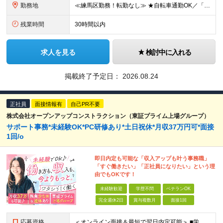
勤務地
≪練馬区勤務！転勤なし≫ ★自転車通勤OK／「中村橋駅」から徒歩3分の好立地 ◆東京都練馬区貫井2丁目1番29号 NKビル ※(変更の範囲)上記を除く当社関連勤務地
残業時間
30時間以内
求人を見る
検討中に入れる
掲載終了予定日：
2026.08.24
正社員
面接情報有
自己PR不要
株式会社オープンアップコンストラクション（東証プライム上場グループ）
サポート事務*未経験OK*PC研修あり*土日祝休*月収37万円可*面接
1回/o
即日内定も可能な「収入アップも叶う事務職」
「すぐ働きたい」「正社員になりたい」という理
由でもOKです！
未経験歓迎
学歴不問
ベテランOK
完全週休2日
賞与複数月
面接1回
応募資格
＜オンライン面接＆最短で翌日内定可能＞ ■学歴不問 ■未経験・第二新卒・正社員初挑戦の方、大歓迎！ ★9割以上の社員が未経験からのスタートです ★アルバイト経験のみという方も活躍しています ◇志望理