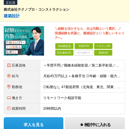
正社員
株式会社テクノプロ・コンストラクション
建築設計
＼経験を活かすなら、次は内勤という選択。／
現場経験を武器に、建築設計という新しいキャリ
アへ。
未経験歓迎
学歴不問
ベテランOK
完全週休2日
賞与複数月
面接1回
応募資格
＜学歴不問／職種未経験歓迎／第二新卒歓迎／ブランクOK＞ ■建設業界での実務経験をお持ちの方 └年数・分野・職種はいっさい不問！ ◆設計職が初めての方も歓迎！ ◆施工管理など、現場経験を活かしてキ
給与
月給45万円以上＋各種手当 ◎年齢・経験・能力・適性を考慮して、支給額を決定します。 ◎残業代は1分単位で100％支給。頑張った分はきちんと収入に還元します！ ＼充実の各種手当／ ■交通費全額支給
勤務地
◎転勤なし 47都道府県（北海道、東北、関東、北陸・甲信越、関西、東海、中国、四国、九州、沖縄）の各プロジェクト先 ◇本人の希望を伴わない転居はなく、転勤もありません。 ◇勤務地はご希望を最大限考
働き方
リモートワーク相談可能
残業時間
20時間以内
求人を見る
検討中に入れる