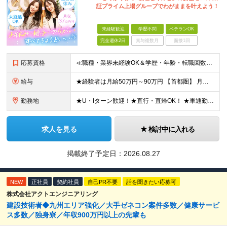
証プライム上場グループでわがままを叶えよう！
未経験歓迎
学歴不問
ベテランOK
完全週休2日
賞与複数月
面接1回
応募資格
≪職種・業界未経験OK＆学歴・年齢・転職回数不問≫ ◆第二新卒歓迎 ◆社会人経験不問 ◆資格不問 ※新卒の方もご応募可能！ （待遇・募集要項等は別途ご案内いたします） ※入社時期は柔軟に対応します！半
給与
★経験者は月給50万円～90万円 【首都圏】 月給30万1230円〜 ⇒基本22万7000円+地域6万4230円+皆勤1万円 【群馬/栃木/茨城】 月給28万1090円〜 ⇒基本23万4000円+
勤務地
★U・Iターン歓迎！★直行・直帰OK！ ★車通勤可能のエリアもあり！★出張なしの働き方も可能 全国47都道府県の各プロジェクト（転勤なし！勤務地に対する希望も実現可能！） 「自宅から1時間以内で通え
求人を見る
検討中に入れる
掲載終了予定日：
2026.08.27
NEW
正社員
契約社員
自己PR不要
話を聞きたい応募可
株式会社アクトエンジニアリング
建設技術者◆九州エリア強化／大手ゼネコン案件多数／健康サービ
ス多数／独身寮／年収900万円以上の先輩も