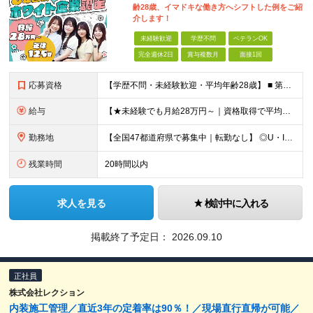
齢28歳、イマドキな働き方へシフトした例をご紹
介します！
未経験歓迎
学歴不問
ベテランOK
完全週休2日
賞与複数月
面接1回
応募資格
【学歴不問・未経験歓迎・平均年齢28歳】 ■ 第二新卒歓迎 ■ フリーター・社会人未経験OK ＼「アイアールで人生ワンチャンつかんでほしい！」／ …こんな社長の想いから 経験よりも人柄を重視した採用
給与
【★未経験でも月給28万円～｜資格取得で平均年収636万円★】 ■ 月給28万円～80万円+賞与年2回＋各種手当 ※月給には、固定残業代（20時間分：3万8000円～／月）を含む ※20時間を超過
勤務地
【全国47都道府県で募集中｜転勤なし】 ◎U・Iターン歓迎！家具家電付き＆家賃ナシの社員寮を完備 ◎東京支店は2025年7月に移転したばかりの綺麗なオフィス 東京・横浜・大阪・名古屋・福岡など 全国
残業時間
20時間以内
求人を見る
検討中に入れる
掲載終了予定日：
2026.09.10
正社員
株式会社レクション
内装施工管理／直近3年の定着率は90％！／現場直行直帰が可能／