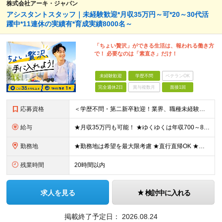
株式会社アーキ・ジャパン
アシスタントスタッフ｜未経験歓迎*月収35万円～可*20～30代活
躍中*11連休の実績有*育成実績8000名～
「ちょい贅沢」ができる生活は、報われる働き方
で！ 必要なのは「素直さ」だけ！
未経験歓迎
学歴不問
ベテランOK
完全週休2日
賞与複数月
面接1回
応募資格
＜学歴不問・第二新卒歓迎！業界、職種未経験歓迎！20代～30代活躍中＞ ★35歳以下の方（若年層の長期キャリア形成を図るため） ★フリーター・正社員未経験・社会人未経験OK ★転職回数が多い方もぜひ
給与
★月収35万円も可能！ ★ゆくゆくは年収700～800万円も！ ★手当が多数あり ・残業手当（100％）★1分単位で支給 ・資格手当（最大月6万円） ・結婚/出産祝金（最大3万円） 【首都圏・北関東
勤務地
★勤務地は希望を最大限考慮 ★直行直帰OK ★車通勤のエリアもあり ★研修は、下記いずれかの研修センターで行います ・東京校（東京本社とアクセスは同様） ・大阪校（大阪府大阪市中央区道修町 2-1-1
残業時間
20時間以内
求人を見る
検討中に入れる
掲載終了予定日：
2026.08.24