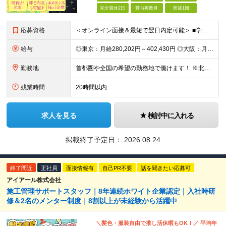
完全週休2日
賞与複数月
面接1回
応募資格
＜オンライン面接＆最短で翌日内定可能＞ ■学歴不問 ■未経験・第二新卒・正社員初挑戦の方、大歓迎！ ★9割以上の社員が未経験からのスタートです ★アルバイト経験のみという方も活躍しています ◇志望理
給与
◎東京：月給280,202円～402,430円 ◎大阪：月給269,824円～392,052円 ◎名古屋：月給285,967円～408,195円 ◎その他：月給265,212円～387,440円 ※
勤務地
首都圏や全国の希望の勤務地で働けます！ ※北海道・東北・関東・北信越・関西・東海・中国・四国・九州・沖縄県 ★希望を考慮します ★UIターン歓迎／転勤なし
残業時間
20時間以内
求人を見る
検討中に入れる
掲載終了予定日：
2026.08.24
終了間近
正社員
面接情報有
自己PR不要
話を聞きたい応募可
アイアール株式会社
施工管理サポートスタッフ｜8年連続ホワイト企業認定｜入社時研
修＆2名のメンター制度｜8割以上が未経験から活躍中
＼髪色・服装自由で推し活休暇もOK！／ 平均年