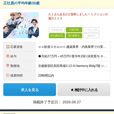
正社員の平均年齢36歳
たくさんあるけど抜粋しました！ レクションの
魅力１２３
未経験歓迎
学歴不問
ベテランOK
完全週休2日
賞与複数月
面接1回
応募資格
≪≪歓迎スキル≫≫ 建築業界・内装業界での実務経験 （オフィスや店舗内装の施工管理経験がある方大歓迎） ≪≪必須スキル≫≫ ◆社会人経験が3年以上ある方 ◆要普免（AT限定可） 【未経験者も同時
給与
◆月給27万円～45万円+賞与年2回+決算賞与 ※保有資格や経験、能力に応じて決定いたします ※試用期間3ヶ月あり（期間中の雇用形態・待遇の差異はありません） 【昇給】年1回…直近４期全社員1万円
勤務地
京都新宿区高田馬場3-12-9 Harmony Bldg7階 ☆旧事務所から近くの新築ビルに2026年7月末に移転完了☆ 旧事務所住所：東京都新宿区高田馬場3-14-3 八達ビル 1F （旧事務所
残業時間
20時間以内
求人を見る
検討中に入れる
掲載終了予定日：
2026.08.27