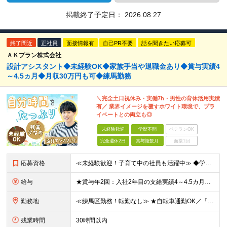
掲載終了予定日：
2026.08.27
終了間近
正社員
面接情報有
自己PR不要
話を聞きたい応募可
ＡＫプラン株式会社
設計アシスタント◆未経験OK◆家族手当や退職金あり◆賞与実績4
～4.5ヵ月◆月収30万円も可◆練馬勤務
＼完全土日祝休み・実働7h・男性の育休活用実績
有／ 業界イメージを覆すホワイト環境で、プラ
イベートとの両立も◎
未経験歓迎
学歴不問
ベテランOK
完全週休2日
賞与複数月
面接1回
応募資格
≪未経験歓迎！子育て中の社員も活躍中≫ ◆学歴不問 ＼こんな方に向いています／ ◎未経験から一生役立つスキルを身につけたい方 ◎安定した企業で長く勤めたい方 ◎土日祝休みなど、プライベートも大切にし
給与
★賞与年2回：入社2年目の支給実績4～4.5カ月分！ ★月収30万円も可能！退職金、家族手当など福利厚生充実 ★見込み残業なし！残業代は全額支給 ★技術士など、毎月3万円の資格手当もあり ◆月給26
勤務地
≪練馬区勤務！転勤なし≫ ★自転車通勤OK／「中村橋駅」から徒歩3分の好立地 ◆東京都練馬区貫井2丁目1番29号 NKビル ※(変更の範囲)上記を除く当社関連勤務地
残業時間
30時間以内