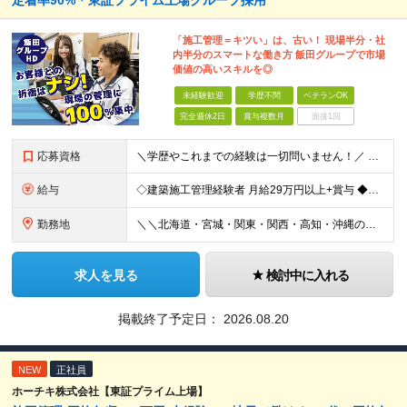
定着率90%＊東証プライム上場グループ採用
「施工管理＝キツい」は、古い！ 現場半分・社
内半分のスマートな働き方 飯田グループで市場
価値の高いスキルを◎
未経験歓迎
学歴不問
ベテランOK
完全週休2日
賞与複数月
面接1回
応募資格
＼学歴やこれまでの経験は一切問いません！／ 正社員デビュー、第二新卒、異業種からの転職、大歓迎です♪ 【必須条件】 ＊高卒以上の方 ＊普通自動車免許をお持ちの方(AT限定も大歓迎！) ――【こ
給与
◇建築施工管理経験者 月給29万円以上+賞与 ◆未経験者 月給25万円以上＋賞与 ※経験、スキルにより考慮し、当社規定により優遇します。 ＜平均年収例＞ 668万円／月給37.2万円＋賞与(4.
勤務地
＼＼北海道・宮城・関東・関西・高知・沖縄の当社拠点／／ ▼北海道エリア 札幌店 ▼宮城エリア 仙台店 ▼千葉エリア 柏店、鎌ヶ谷店、千葉店、市川店 ▼埼玉エリア 狭山店、大宮店、浦和店、志木店
求人を見る
検討中に入れる
掲載終了予定日：
2026.08.20
NEW
正社員
ホーチキ株式会社【東証プライム上場】