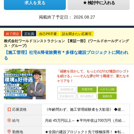
求人を見る
検討中に入れる
掲載終了予定日：
2026.08.27
終了間近
正社員
自己PR不要
話を聞きたい応募可
株式会社ワールドコンストラクション 【東証一部】 (ワールドホールディング
ス・グループ)
【施工管理】社宅&帰省旅費有＊多様な建設プロジェクトに関われ
る
「経験を活かして、もっとのびのび建設のシゴト
を続ける」――そんな夢が叶う職場で、新たなキ
ャリアを！
未経験歓迎
学歴不問
ベテランOK
完全週休2日
賞与複数月
面接1回
応募資格
《年齢問わず、施工管理経験者を大歓迎》 ◆建設業界で技術系の実務経験があればOK ★経験に応じて、月給50万円以上、平均年収700万円以上も可能です 《応募条件》 ◆建設業界で技術系職種（施工管理や
給与
月給 45万円以上～ ★平均年収は700万円（月給50万円） ◎残業手当は、全額別途支給します。 ◎年齢・経験・能力などを考慮の上、決定します。 ◎試用期間3ヶ月あり。その間の待遇に変動はありません
勤務地
★全国の建設プロジェクト先で積極採用！ ★転居を伴う転勤なし ★配属先は希望を最大限考慮します ★I・Uターン支援・寮あり ★案件によりマイカー通勤OK ＝拠点一覧＝ ◆本社／東京都港区東新橋2丁目