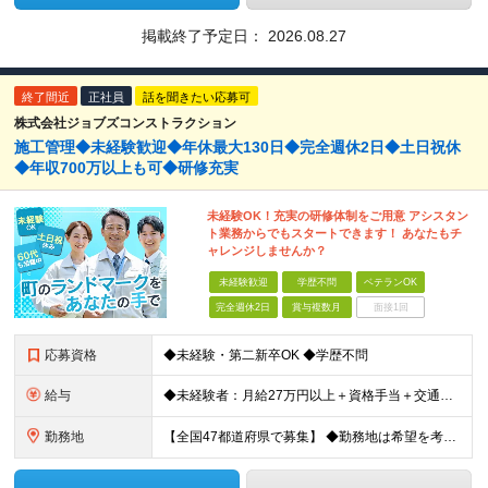
掲載終了予定日：
2026.08.27
終了間近
正社員
話を聞きたい応募可
株式会社ジョブズコンストラクション
施工管理◆未経験歓迎◆年休最大130日◆完全週休2日◆土日祝休
◆年収700万以上も可◆研修充実
未経験OK！充実の研修体制をご用意 アシスタン
ト業務からでもスタートできます！ あなたもチ
ャレンジしませんか？
未経験歓迎
学歴不問
ベテランOK
完全週休2日
賞与複数月
面接1回
応募資格
◆未経験・第二新卒OK ◆学歴不問
給与
◆未経験者：月給27万円以上＋資格手当＋交通費全額支給＋時間外手当＋休日出勤手当 等 ◆経験者：月給32万円以上＋資格手当＋交通費全額支給＋時間外手当＋休日出勤手当 等 ◎あなたの給与は、これま
勤務地
【全国47都道府県で募集】 ◆勤務地は希望を考慮 ◆転勤なし ◆U・I・Jターン歓迎！ ◆基本直行直帰 ＼積極採用中／ 東北：宮城県、福島県 関東：東京都、神奈川県、埼玉県、千葉県 東海：愛知県、三