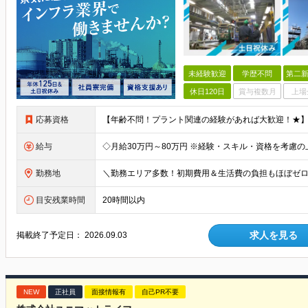
未経験歓迎
学歴不問
第二新
休日120日
賞与複数月
上場
応募資格
給与
◇月給30万円～80万円 ※経験・スキル・資格を考慮
勤務地
目安残業時間
20時間以内
求人を見る
掲載終了予定日：
2026.09.03
NEW
正社員
面接情報有
自己PR不要