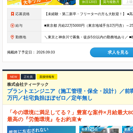
休日120日
賞与複数月
上場
応募資格
給与
勤務地
求人を見る
掲載終了予定日：
2026.09.03
NEW
正社員
面接情報有
株式会社ティーテック
プラントエンジニア（施工管理・保全・設計）／前職
万円／社宅負担ほぼゼロ／定年無し
「今の環境に満足してる？」豊富な案件×月給最大8
最高の『労働環境』をお約束★