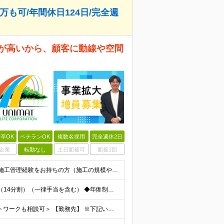
万も可/年間休日124日/完全週
率が高いから、顧客に動線や空間
卒OK
ベテランOK
複数名採用
完全週休2日
企業
転勤なし
土日面接可
面接1回
【業界未経験歓迎！20代～40代活躍中】 ◆何かしらの施工管理経験をお持ちの方（施工の規模や年数は不問） ※工務店での経験も大歓迎です！ ※学歴不問 ～このような方にオススメです～ ・ゼロベースで空
＜年棒800万円可能＞ ◆月額：357,142円～571,428円（14分割）（一律手当を含む） ◆年俸制：500万円～800万円 ※年俸額の1/14を毎月支給（残りの2/14は6・12月に賞与支給
＜転勤なし◆直行直帰OK◆家庭の都合等によるリモートワークも相談可＞ 【勤務先】 ※下記いずれかの配属となります ※希望する勤務地への配属いたします ■本社 東京都港区南青山2-12-14 ユニマ