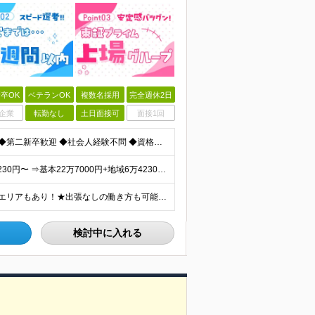
卒OK
ベテランOK
複数名採用
完全週休2日
企業
転勤なし
土日面接可
面接1回
≪職種・業界未経験OK＆学歴・年齢・転職回数不問≫ ◆第二新卒歓迎 ◆社会人経験不問 ◆資格不問 ※新卒の方もご応募可能 （待遇・募集要項等は別途ご案内いたします） ※入社時期は柔軟に対応します！半年
★経験者は月給50万円～90万円 【首都圏】 月給30万1230円〜 ⇒基本22万7000円+地域6万4230円+皆勤1万円 【群馬/栃木/茨城】 月給28万1090円〜 ⇒基本23万4000円+
★U・Iターン歓迎！★直行・直帰OK！ ★車通勤可能のエリアもあり！★出張なしの働き方も可能 全国47都道府県の各プロジェクト（転勤なし！勤務地に対する希望も実現可能！） 「自宅から1時間以内で通え
検討中に入れる