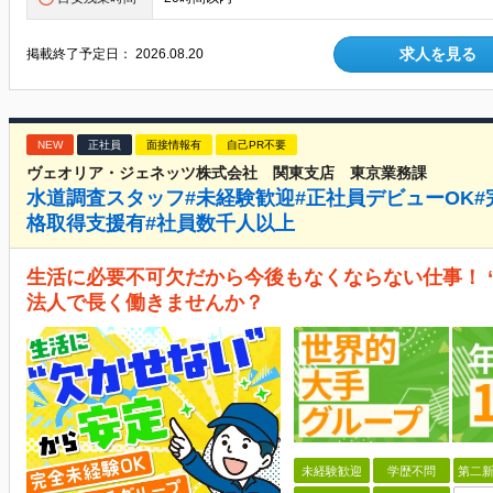
求人を見る
掲載終了予定日：
2026.08.20
NEW
正社員
面接情報有
自己PR不要
ヴェオリア・ジェネッツ株式会社 関東支店 東京業務課
水道調査スタッフ#未経験歓迎#正社員デビューOK#完
格取得支援有#社員数千人以上
生活に必要不可欠だから今後もなくならない仕事！ 
法人で長く働きませんか？
未経験歓迎
学歴不問
第二新