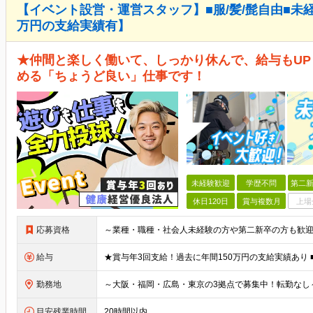
【イベント設営・運営スタッフ】■服/髪/髭自由■未経
万円の支給実績有】
★仲間と楽しく働いて、しっかり休んで、給与もUP
める「ちょうど良い」仕事です！
未経験歓迎
学歴不問
第二新
休日120日
賞与複数月
上場
応募資格
給与
勤務地
目安残業時間
20時間以内