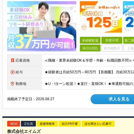
未経験歓迎
学歴不問
第二新
休日120日
賞与複数月
上場
応募資格
給与
勤務地
求人を見る
掲載終了予定日：
2026.08.27
NEW
正社員
面接情報有
自己PR不要
話を聞きたい応募可
株式会社エイムズ