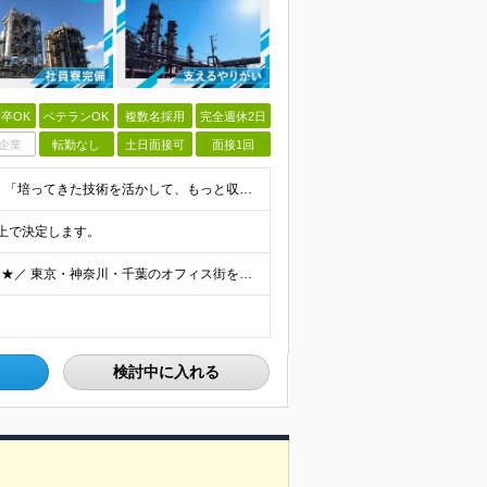
卒OK
ベテランOK
複数名採用
完全週休2日
企業
転勤なし
土日面接可
面接1回
【年齢不問！プラント関連の経験があれば大歓迎！★】 「培ってきた技術を活かして、もっと収入や環境を上げたい！」 「安定したインフラ業界で、もう一度エンジニアとして大きく成長したい！」 …そんな熱い意欲
の上で決定します。
＼勤務エリア多数！初期費用＆生活費の負担もほぼゼロ★／ 東京・神奈川・千葉のオフィス街をはじめ、 関東を中心とした全国のプラント工場や太平洋ベルト地帯が舞台！ 実は……【全体の約9割が関東エリア】の
検討中に入れる