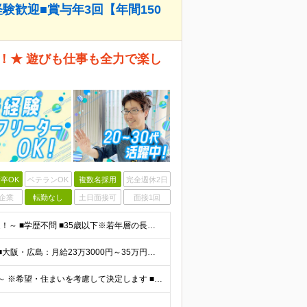
験歓迎■賞与年3回【年間150
！★ 遊びも仕事も全力で楽し
卒OK
ベテランOK
複数名採用
完全週休2日
企業
転勤なし
土日面接可
面接1回
～業種・職種・社会人未経験の方や第二新卒の方も歓迎！～ ■学歴不問 ■35歳以下※若年層の長期キャリア形成を図るため ＼意欲重視の人物採用！ こんな方をお待ちしています／ ■チームでやり遂げる仕事が
★賞与年3回支給！過去に年間150万円の支給実績あり ■大阪・広島：月給23万3000円～35万円（固定残業代／月4万2000円～5万5000円含む） └試用期間中：月給22万5000円～（固定残業
～大阪・福岡・広島・東京の3拠点で募集中！転勤なし～ ※希望・住まいを考慮して決定します ■大阪支店 大阪府大阪市中央区瓦町3-3-16OWL瓦町ビル4Ｆ ■福岡本社 福岡県福岡市博多区博多駅東2