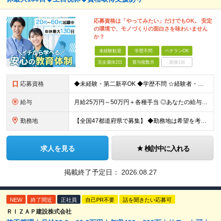
応募資格は「やってみたい」だけでもOK。 安定
の環境で、モノづくりの面白さを味わいません
か？
未経験歓迎
学歴不問
ベテランOK
完全週休2日
賞与複数月
面接1回
応募資格
◆未経験・第二新卒OK ◆学歴不問 ☆経験者・下記、資格保有者歓迎します。
給与
月給25万円～50万円＋各種手当 ◎あなたの給与は、これまでの経験や能力を考慮の上、決定します！ ◎待遇条件の詳細は面接でご相談ください。 ◎残業代は全額別途支給します ★前職給与を考慮します！
勤務地
【全国47都道府県で募集】 ◆勤務地は希望を考慮 ◆転勤なし ◆U・I・Jターン歓迎！ ◆基本直行直帰 ＼積極採用中／ 関東：東京都、神奈川県、埼玉県、千葉県 北陸：富山県、石川県、福井県 東海：愛
求人を見る
検討中に入れる
掲載終了予定日：
2026.08.27
NEW
終了間近
正社員
自己PR不要
話を聞きたい応募可
ＲＩＺＡＰ建設株式会社