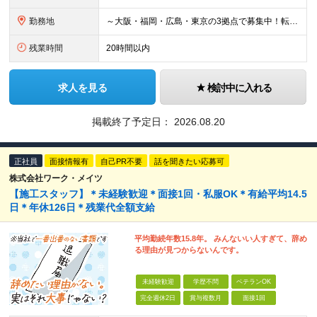
勤務地
～大阪・福岡・広島・東京の3拠点で募集中！転勤なし～ ※希望・住まいを考慮して決定します ■大阪支店 大阪府大阪市中央区瓦町3-3-16OWL瓦町ビル4Ｆ ■福岡本社 福岡県福岡市博多区博多駅東2
残業時間
20時間以内
求人を見る
検討中に入れる
掲載終了予定日：
2026.08.20
正社員
面接情報有
自己PR不要
話を聞きたい応募可
株式会社ワーク・メイツ
【施工スタッフ】＊未経験歓迎＊面接1回・私服OK＊有給平均14.5
日＊年休126日＊残業代全額支給
平均勤続年数15.8年。 みんないい人すぎて、辞め
る理由が見つからないんです。
未経験歓迎
学歴不問
ベテランOK
完全週休2日
賞与複数月
面接1回