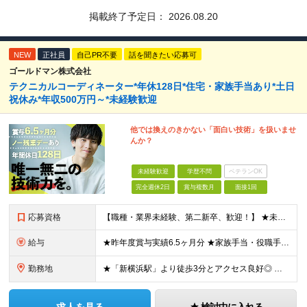
掲載終了予定日：
2026.08.20
NEW
正社員
自己PR不要
話を聞きたい応募可
ゴールドマン株式会社
テクニカルコーディネーター*年休128日*住宅・家族手当あり*土日
祝休み*年収500万円～*未経験歓迎
他では換えのきかない「面白い技術」を扱いませ
んか？
未経験歓迎
学歴不問
ベテランOK
完全週休2日
賞与複数月
面接1回
応募資格
【職種・業界未経験、第二新卒、歓迎！】 ★未経験者が多数活躍中！ ★「人の役に立ちたい」「技術を磨きたい」という意欲を最重視します。 ●普通自動車免許（AT限定可）をお持ちの方 ●学歴・経験不問
給与
★昨年度賞与実績6.5ヶ月分 ★家族手当・役職手当・資格取得祝い金・食事補助など手厚い待遇 ＼2年目で年収560万円の実例も！／ ■月給23万円〜30万円＋賞与年3回＋各種手当 ※経験・スキルを考
勤務地
★「新横浜駅」より徒歩3分とアクセス良好◎ ★住宅補助有&引越し祝い金最大5万円支給（本社徒歩圏内の方） ★社内には代表取締役の趣味であるブリティッシュ雑貨が置かれるなどオシャレ空間 本社／神奈川県