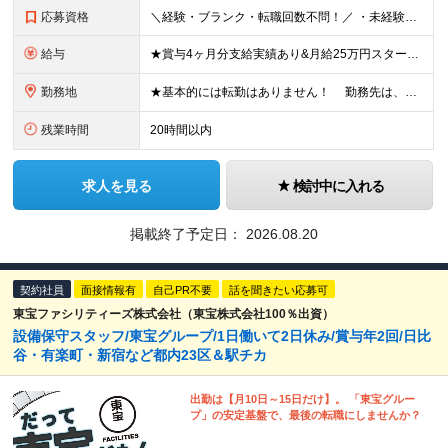
応募資格
＼経験・ブランク・転職回数不問！／ ・未経験・正社員デビュー歓迎 ・学歴不問
給与
★賞与4ヶ月分支給実績あり&月給25万円スタート！ ＜2024年度から3万円月給アップ！＞ 月給25万円～+諸手当+賞与年2回 ※上記金額に残業代は含みません。超過分は別途全額支給します。 ※試用
勤務地
★基本的には転勤はありません！ 勤務先は、希望とお住まい場所を考慮し相談のうえ決定します。 本社：東京都港区芝浦4丁目3番4号 田町きよたビル5F 成田営業所：千葉県成田市新田28-1 ※(
残業時間
20時間以内
求人を見る
検討中に入れる
掲載終了予定日：
2026.08.20
契約社員
面接情報有
自己PR不要
話を聞きたい応募可
東宝ファシリティーズ株式会社（東宝株式会社100％出資）
設備保守スタッフ/東宝グループ/1日働いて2日休み/賞与年2回/日比
谷・有楽町・新宿など都内23区＆駅チカ
出勤は【月10日～15日だけ】。 「東宝グルー
プ」の安定基盤で、最後の転職にしませんか？