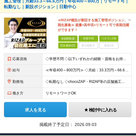
施工管理｜月給33.3～66.6万円｜年収400～800万｜リモート可｜
転勤なし｜新設ポジション｜日勤中心
≪RIZAP建設が新設する施工管理ポジション、一
期生募集≫ 裁量×高年収×リモート可で長期活躍
ができます！
未経験歓迎
学歴不問
ベテランOK
完全週休2日
賞与複数月
面接1回
応募資格
◇学歴不問 ◇以下いずれかの経験・資格をお持ちの方 ≪対象経験≫ ・店舗内装工事（フィットネス・飲食・物販など）の施工管理経験 ・電気/空調/給排水工事いずれかの施工管理経験（1年以上目安） ・職長
給与
≪年収400～800万円≫ ◇月給：33.3万円～66.6万円 ◇残業代別途支給 ◇昇給年2回（実力次第でスピード昇給可能） スキル・経験に応じた評価制度 ￣￣￣￣￣￣￣￣￣￣￣￣￣ 新設チームのた
勤務地
◇転勤なし ◇chocoZAP・RIZAP等の店舗施工を担当 ◇本社もしくは在宅での勤務になります 【本社所在地】 東京都新宿区西新宿8-17-1 住友不動産新宿グランドタワー36F 【転勤につい
働き方
リモートワークOK
求人を見る
検討中に入れる
掲載終了予定日：
2026.09.03