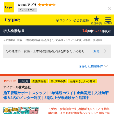
typeのアプリ
インストール
ログイン
会員登録
検討中(
0
)
MENU
14
求人検索結果
件中
1～14
件表示
その他建築・設備・土木関連技術者 × 話を聞きたい応募可（カジュアル面談）の転職・求人情報
その他建築・設備・土木関連技術者／話を聞きたい応募可
変更
保存した検索条件
PICK UP!
正社員
面接情報有
自己PR不要
話を聞きたい応募可
アイアール株式会社
施工管理サポートスタッフ｜8年連続ホワイト企業認定｜入社時研
修＆2名のメンター制度｜8割以上が未経験から活躍中
＼髪色・服装自由で推し活休暇もOK！／ 平均年
齢28歳、イマドキな働き方へシフトした例をご紹