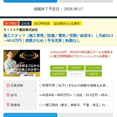
掲載終了予定日：
2026.08.17
終了間近
正社員
自己PR不要
話を聞きたい応募可
ＲＩＺＡＰ建設株式会社
施工スタッフ（施工管理／設備／電気／空調／給排水）｜月給33.3
～66.6万円｜残業少なめ｜手当充実｜転勤なし
≪chocoZAP・RIZAPの自社施工チームを新設★
≫ 施工管理業務のプロフェッショナルを募集！
未経験歓迎
学歴不問
ベテランOK
完全週休2日
賞与複数月
面接1回
応募資格
◇学歴不問 ◇以下いずれかの経験や資格をお持ちの方 ≪対象経験≫ ・店舗内装工事（フィットネス・飲食・物販など）の施工管理経験をお持ちの方 ・電気工事の実務経験（1年以上目安/業態不問） ・空調設備
給与
≪年収400～800万円≫ ◇月給：33.3万円～66.6万円 ◇残業代別途支給 ◇昇給年2回（実力次第でスピード昇給可能） スキル・経験に応じた評価制度 ￣￣￣￣￣￣￣￣￣￣￣￣￣ 新設チームのた
勤務地
◇一都三県内（東京、神奈川、千葉、埼玉）の店舗 ※転勤なし ◇chocoZAP・RIZAP等の店舗施工を担当 【勤務エリア】 東京都、神奈川県、埼玉県、千葉県 【本社所在地】 東京都新宿区西新宿8