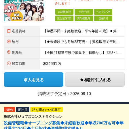
介します！
未経験歓迎
学歴不問
ベテランOK
完全週休2日
賞与複数月
面接1回
応募資格
【学歴不問・未経験歓迎・平均年齢28歳】 ■ 第二新卒歓迎 ■ フリーター・社会人未経験OK ＼「アイアールで人生ワンチャンつかんでほしい！」／ …こんな社長の想いから 経験よりも人柄を重視した採用
給与
【★未経験でも月給28万円～｜資格取得で平均年収636万円★】 ■ 月給28万円～80万円+賞与年2回＋各種手当 ※月給には、固定残業代（20時間分：3万8000円～／月）を含む ※20時間を超過
勤務地
【全国47都道府県で募集中｜転勤なし】 ◎U・Iターン歓迎！家具家電付き＆家賃ナシの社員寮を完備 ◎東京支店は2025年7月に移転したばかりの綺麗なオフィス 東京・横浜・大阪・名古屋・福岡など 全国
残業時間
20時間以内
求人を見る
検討中に入れる
掲載終了予定日：
2026.09.10
NEW
正社員
話を聞きたい応募可
株式会社ジョブズコンストラクション
設備管理職◆オープニング募集◆未経験歓迎◆年収700万も可◆年
休最大130日◆土日祝休◆資格取得支援あり