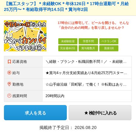
【施工スタッフ】＊未経験OK＊年休126日＊17時台退勤可＊月給
25万円〜＊有給取得平均14.5日＊賞与年2回
17時台には帰宅して、ビールを開ける。 そんな
「自分のための時間」を取り戻しませんか？
未経験歓迎
学歴不問
ベテランOK
完全週休2日
賞与複数月
面接1回
応募資格
＼経験・ブランク・転職回数不問！／ ・未経験・正社員デビュー歓迎 ・学歴不問
給与
★賞与4ヶ月分支給実績あり&月給25万円スタート！ ＜2024年度から3万円月給アップ！＞ 月給25万円～+諸手当+賞与年2回 ※上記金額に残業代は含みません。超過分は別途全額支給します。 ※試用
勤務地
☆山手線沿線「田町駅」で働く！ ※転勤はありませんし勤務地は相談可能です！ 本社：東京都港区芝浦4丁目3番4号 田町きよたビル5F ※転勤はありません ※(変更の範囲)上記を除く当社関連勤務地
残業時間
20時間以内
求人を見る
検討中に入れる
掲載終了予定日：
2026.08.20