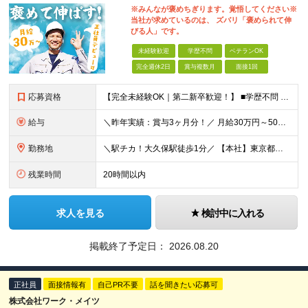
※みんなが褒めちぎります。覚悟してください※
当社が求めているのは、 ズバリ「褒められて伸
びる人」です。
未経験歓迎
学歴不問
ベテランOK
完全週休2日
賞与複数月
面接1回
応募資格
【完全未経験OK｜第二新卒歓迎！】 ■学歴不問 ■普通自動車免許をお持ちの方（AT限定可） ＼こんな方はぜひ！／ □形に残る仕事がしたい □ものづくりが好き、興味がある □お客様から直接感謝される仕
給与
＼昨年実績：賞与3ヶ月分！／ 月給30万円～50万円+賞与年2回 ★月100万円稼ぐ方も在籍中★ ￣￣￣V￣￣￣￣￣￣￣￣￣￣ 「沢山稼ぎたい！」という気持ちがあれば、 意欲や頑張りに応じてしっかり
勤務地
＼駅チカ！大久保駅徒歩1分／ 【本社】東京都新宿区百人町1-16-7新陶ビル1F 現場は主に東京23区、または1都3県（埼玉・神奈川・千葉）。 遠方出張はありません。 ★転勤なし ★社用車貸与 ★直
残業時間
20時間以内
求人を見る
検討中に入れる
掲載終了予定日：
2026.08.20
正社員
面接情報有
自己PR不要
話を聞きたい応募可
株式会社ワーク・メイツ