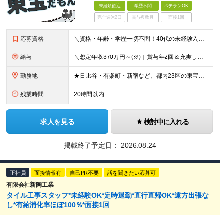
未経験歓迎
学歴不問
ベテランOK
完全週休2日
賞与複数月
面接1回
応募資格
＼資格・年齢・学歴一切不問！40代の未経験入社実績多数！／ ◆未経験歓迎 ◆学歴・職歴・ブランクも一切不問です！ ━━━━━━━━━━━━━━━━━ ◎30代～50代を中心に幅広い年代が活躍中◎ 6
給与
＼想定年収370万円～(※)｜賞与年2回＆充実した手当あり！／ ◆家族手当 ◆役付手当 ◆資格手当 ◆年末年始勤務手当 ◆宿直手当 ◆交通費支給（6ヶ月分の定期代を支給） ◆残業手当全額支給 ◆月給
勤務地
★日比谷・有楽町・新宿など、都内23区の東宝グループが所有する施設・ビルへの配属です ★駅チカで通勤便利！ ※転居を伴う転勤はありません ▼ 配属先は、以下のいずれかです！ ▼ ＜日比谷・有楽町エリ
残業時間
20時間以内
求人を見る
検討中に入れる
掲載終了予定日：
2026.08.24
正社員
面接情報有
自己PR不要
話を聞きたい応募可
有限会社新陶工業
タイル工事スタッフ*未経験OK*定時退勤*直行直帰OK*遠方出張な
し*有給消化率ほぼ100％*面接1回