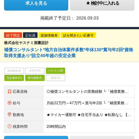
求人を見る
検討中に入れる
掲載終了予定日：
2026.09.03
終了間近
正社員
面接情報有
話を聞きたい応募可
株式会社ヤスナミ測量設計
補償コンサルタント*地方自治体案件多数*年休130*賞与年2回*資格
取得支援あり*設立40年超の安定企業
未経験歓迎
学歴不問
ベテランOK
完全週休2日
賞与複数月
面接1回
応募資格
◎補償コンサルタントの実務経験 └「補償業務管理士」の資格の有無は問いません ◎普通自動車免許（AT限定可） ◎高卒以上 ■□運転サポートあり□■ ペーパードライバーの方もご安心ください！運転免許さ
給与
月給22万円～47万円＋賞与年2回 └「補償業務管理士」などの資格をお持ちの場合は優遇します ※残業代は全額支給します ※諸手当（2万円～／月）を含む ※試用期間3か月（その間の給与・待遇に差異はあ
勤務地
★マイカー通勤可 ★住宅手当あり ★転勤なし 【本社】 埼玉県越谷市千間台東二丁目7番地16 ※変更の範囲：上記を除く当社関連勤務地
残業時間
20時間以内