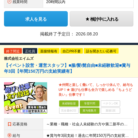
残業時間
20時間以内
求人を見る
検討中に入れる
掲載終了予定日：
2026.08.20
終了間近
正社員
面接情報有
自己PR不要
話を聞きたい応募可
株式会社エイムズ
【イベント設営・運営スタッフ】■服/髪/髭自由■未経験歓迎■賞与
年3回【年間150万円の支給実績有】
★仲間と楽しく働いて、しっかり休んで、給与も
UP！★ 遊びも仕事も全力で楽しめる「ちょうど
良い」仕事です！
未経験歓迎
学歴不問
ベテランOK
完全週休2日
賞与複数月
面接1回
応募資格
～業種・職種・社会人未経験の方や第二新卒の方も歓迎！～ ■学歴不問 ■35歳以下※若年層の長期キャリア形成を図るため ＼意欲重視の人物採用！ こんな方をお待ちしています／ ■チームでやり遂げる仕事が
給与
★賞与年3回支給！過去に年間150万円の支給実績あり ■大阪・広島：月給23万3000円～35万円（固定残業代／月4万2000円～5万5000円含む） └試用期間中：月給22万5000円～（固定残業