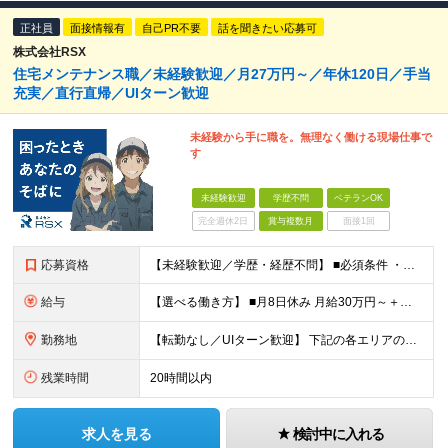
正社員
面接情報有
自己PR不要
話を聞きたい応募可
株式会社RSX
住宅メンテナンス職／未経験歓迎／月27万円～／年休120日／手当
充実／直行直帰／UIターン歓迎
未経験から手に職を。無理なく働ける現場仕事で
す
未経験歓迎
学歴不問
ベテランOK
完全週休2日
賞与複数月
面接1回
応募資格
【未経験歓迎／学歴・経歴不問】 ■必須条件 ・普通自動車免許（AT限定可）のみ 特別なスキルや経験は一切不要。 実際に、社員の9割以上が未経験スタートです。 「工具を触ったことがない」 「現場仕
給与
【選べる働き方】 ■月8日休み 月給30万円～＋各種手当＋賞与年2回 ■月10日休み 月給27万円～＋各種手当＋賞与年2回 ※経験・能力を考慮の上、決定します ※上記にはみなし残業手当を含み、超過
勤務地
【転勤なし／UIターン歓迎】 下記の各エリアのお客様先に直行直帰 【関東圏】 ■埼玉県 ■神奈川県 ■東京都 ■千葉県 【関西圏】 ■大阪府 ■兵庫県 ★勤務地は希望を考慮します。 基本は直行
残業時間
20時間以内
求人を見る
検討中に入れる