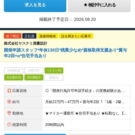
求人を見る
検討中に入れる
掲載終了予定日：
2026.08.20
終了間近
正社員
面接情報有
話を聞きたい応募可
株式会社ヤスナミ測量設計
開発申請スタッフ*年休130日*残業少なめ*資格取得支援あり*賞与
年2回+α*住宅手当あり
未経験歓迎
学歴不問
ベテランOK
完全週休2日
賞与複数月
面接1回
応募資格
◎「開発行為許可申請手続き」の実務経験がある方 ◎建設業界での実務経験がある方 ◎普通自動車免許（AT限定可） ◎高卒以上 ＼有資格者は優遇します／ ■1級・2級建築士 ■測量士 ＼運転サポートあ
給与
月給22万円～47万円＋賞与年2回 └「1級・2級建築士」「測量士」などの資格をお持ちの場合は優遇します ※残業代は全額支給します ※諸手当（2万円～／月）を含む ※試用期間3か月（その間の給与・待
勤務地
★マイカー通勤可 ★住宅手当あり ★転勤なし 【本社】 埼玉県越谷市千間台東二丁目7番地16 ※変更の範囲：上記を除く当社関連勤務地
残業時間
20時間以内