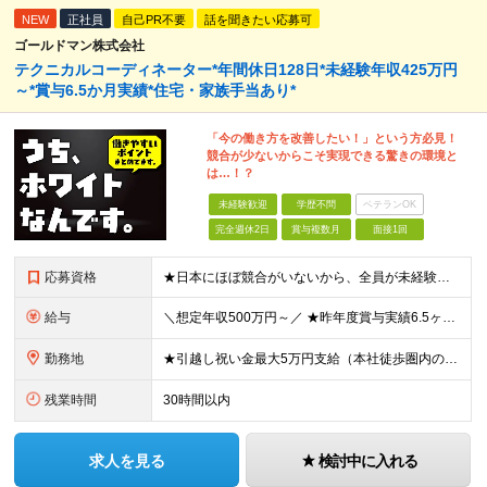
NEW
正社員
自己PR不要
話を聞きたい応募可
ゴールドマン株式会社
テクニカルコーディネーター*年間休日128日*未経験年収425万円
～*賞与6.5か月実績*住宅・家族手当あり*
「今の働き方を改善したい！」という方必見！
競合が少ないからこそ実現できる驚きの環境と
は…！？
未経験歓迎
学歴不問
ベテランOK
完全週休2日
賞与複数月
面接1回
応募資格
★日本にほぼ競合がいないから、全員が未経験入社！ ★20代〜30代の販売・サービス出身者が活躍中！ ●学歴・職歴・ブランク不問 ●普通自動車免許（AT限定可）必須 ＼一つでも当てはまる方へオススメ
給与
＼想定年収500万円～／ ★昨年度賞与実績6.5ヶ月分 ★家族手当・役職手当・資格取得祝い金・食事補助など手厚い待遇 月給23万円〜30万円＋賞与年3回＋各種手当 ※経験・スキルを考慮の上、決定し
勤務地
★引越し祝い金最大5万円支給（本社徒歩圏内の方） ★「新横浜駅」より徒歩3分とアクセス良好◎ ★社内には代表取締役の趣味であるブリティッシュ雑貨が置かれるなどオシャレ空間 本社／神奈川県横浜市港北区
残業時間
30時間以内
求人を見る
検討中に入れる