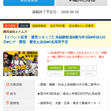
求人を見る
検討中に入れる
掲載終了予定日：
2026.08.20
終了間近
正社員
面接情報有
自己PR不要
話を聞きたい応募可
株式会社エイムズ
【イベント設営・運営スタッフ】未経験歓迎■賞与年3回■年休120
日■ヒゲ・髪型・髪色も自由■5名採用予定
＼5名採用予定！同期と入社するチャンス／ 仲間
と一緒に夢中になれる仕事がしたいやつ、集ま
れ！
未経験歓迎
学歴不問
ベテランOK
完全週休2日
賞与複数月
面接1回
応募資格
～業種・職種・社会人未経験の方や第二新卒の方も歓迎！～ ■学歴不問 ■35歳以下※若年層の長期キャリア形成を図るため ＼意欲重視の人物採用！ こんな方をお待ちしています／ ■チームでやり遂げる仕事が
給与
★賞与年3回支給！過去に年間150万円の支給実績あり ★入社後も、経歴・年齢に関係なくスキル・能力に応じて年収UPが可能！ 現場で新入社員の教育係ができるレベルで月給30万円、支店長クラス（スタッフ
勤務地
～福岡本社、大阪・広島・東京で募集中！U・Iターン大歓迎！～ ■福岡本社 ★「博多駅」より徒歩5分！ 福岡県福岡市博多区博多駅東2-5-21 博多プラザビル6F ※(変更の範囲)なし ■大阪支店