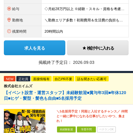
給与
◇月給28万円以上 ※経験・スキル・資格を考慮の上で決定します。
勤務地
＼勤務エリア多数！初期費用＆生活費の負担もほぼゼロ★／ 東京・神奈川・千葉のオフィス街をはじめ、 関東を中心とした全国のプラント工場や太平洋ベルト地帯が舞台！ 実は……【全体の約9割が関東エリア】の
残業時間
20時間以内
求人を見る
検討中に入れる
掲載終了予定日：
2026.09.03
NEW
正社員
面接情報有
自己PR不要
話を聞きたい応募可
株式会社エイムズ
【イベント設営・運営スタッフ】未経験歓迎■賞与年3回■年休120
日■ヒゲ・髪型・髪色も自由■5名採用予定
＼5名採用予定！同期と入社するチャンス／ 仲間
と一緒に夢中になれる仕事がしたいやつ、集ま
れ！
未経験歓迎
学歴不問
ベテランOK