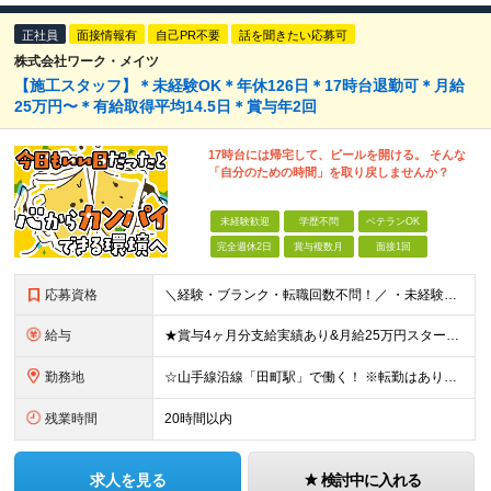
正社員
面接情報有
自己PR不要
話を聞きたい応募可
株式会社ワーク・メイツ
【施工スタッフ】＊未経験OK＊年休126日＊17時台退勤可＊月給
25万円〜＊有給取得平均14.5日＊賞与年2回
17時台には帰宅して、ビールを開ける。 そんな
「自分のための時間」を取り戻しませんか？
未経験歓迎
学歴不問
ベテランOK
完全週休2日
賞与複数月
面接1回
応募資格
＼経験・ブランク・転職回数不問！／ ・未経験・正社員デビュー歓迎 ・学歴不問
給与
★賞与4ヶ月分支給実績あり&月給25万円スタート！ ＜2024年度から3万円月給アップ！＞ 月給25万円～+諸手当+賞与年2回 ※上記金額に残業代は含みません。超過分は別途全額支給します。 ※試用
勤務地
☆山手線沿線「田町駅」で働く！ ※転勤はありませんし勤務地は相談可能です！ 本社：東京都港区芝浦4丁目3番4号 田町きよたビル5F ※転勤はありません ※(変更の範囲)上記を除く当社関連勤務地
残業時間
20時間以内
求人を見る
検討中に入れる