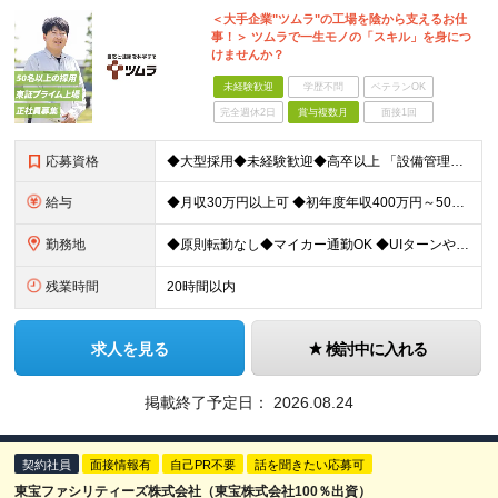
＜大手企業"ツムラ"の工場を陰から支えるお仕
事！＞ ツムラで一生モノの「スキル」を身につ
けませんか？
未経験歓迎
学歴不問
ベテランOK
完全週休2日
賞与複数月
面接1回
応募資格
◆大型採用◆未経験歓迎◆高卒以上 「設備管理は初めて…」という方でも大丈夫。 イチから丁寧にお教えしますのでご安心ください。 ＼こんなアナタにピッタリ／ ◎「人の健康に貢献したい」という想いがある
給与
◆月収30万円以上可 ◆初年度年収400万円～500万円想定 月給21万7,080円～22万7,810円＋各種手当＋賞与年2回 ★「手当」や「賞与」が手厚いため、1年目未経験でも年収400万円以上
勤務地
◆原則転勤なし◆マイカー通勤OK ◆UIターンや移住転職歓迎。Web面接実施中 ＜茨城工場＞ 茨城県稲敷郡阿見町吉原3586 ┗クリーンで働きやすいのが魅力です。 ★豊かな自然と便利な生活環境が調
残業時間
20時間以内
求人を見る
検討中に入れる
掲載終了予定日：
2026.08.24
契約社員
面接情報有
自己PR不要
話を聞きたい応募可
東宝ファシリティーズ株式会社（東宝株式会社100％出資）