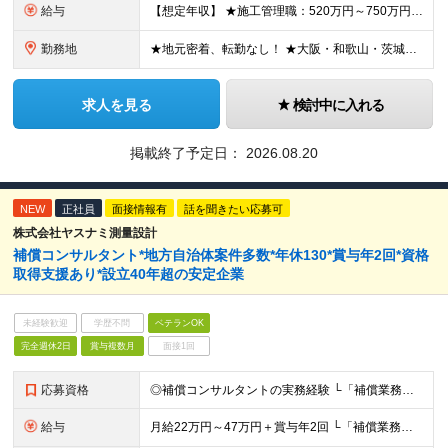
給与
【想定年収】 ★施工管理職：520万円～750万円 ※上記年収は残業時間40時間／月相当の金額を含みます。 月給25万円～35万円＋賞与年2回（原則固定支給額4ヵ月分）＋諸手当（残業手当全額など）
勤務地
★地元密着、転勤なし！ ★大阪・和歌山・茨城・三重・千葉の各拠点 ★Ｕ・Iターン歓迎！（面接交通費支給） ★社用車貸与（出勤利用OK）、駐車場費用支給 ・大阪府堺市 ・和歌山県有田市 ・茨城県神栖市
求人を見る
検討中に入れる
掲載終了予定日：
2026.08.20
NEW
正社員
面接情報有
話を聞きたい応募可
株式会社ヤスナミ測量設計
補償コンサルタント*地方自治体案件多数*年休130*賞与年2回*資格
取得支援あり*設立40年超の安定企業
未経験歓迎
学歴不問
ベテランOK
完全週休2日
賞与複数月
面接1回
応募資格
◎補償コンサルタントの実務経験 └「補償業務管理士」の資格の有無は問いません ◎普通自動車免許（AT限定可） ◎高卒以上 ■□運転サポートあり□■ ペーパードライバーの方もご安心ください！運転免許さ
給与
月給22万円～47万円＋賞与年2回 └「補償業務管理士」などの資格をお持ちの場合は優遇します ※残業代は全額支給します ※諸手当（2万円～／月）を含む ※試用期間3か月（その間の給与・待遇に差異はあ