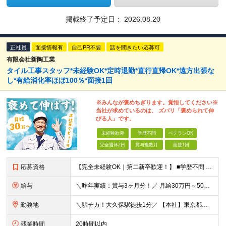
掲載終了予定日：
2026.08.20
正社員
面接情報有
自己PR不要
話を聞きたい応募可
有限会社新陶工業
タイル工事スタッフ*未経験OK*定時退勤*直行直帰OK*遠方出張な
し*有給消化率ほぼ100％*面接1回
※みんなが褒めちぎります。覚悟してください※
当社が求めているのは、 ズバリ「褒められて伸
びる人」です。
未経験歓迎
学歴不問
ベテランOK
完全週休2日
賞与複数月
面接1回
応募資格
【完全未経験OK｜第二新卒歓迎！】 ■学歴不問 ■普通自動車免許をお持ちの方（AT限定可） ＼こんな方はぜひ！／ □形に残る仕事がしたい □ものづくりが好き、興味がある □お客様から直接感謝される仕
給与
＼昨年実績：賞与3ヶ月分！／ 月給30万円～50万円+賞与年2回 ★月100万円稼ぐ方も在籍中★ ￣￣￣V￣￣￣￣￣￣￣￣￣￣ 「沢山稼ぎたい！」という気持ちがあれば、 意欲や頑張りに応じてしっかり
勤務地
＼駅チカ！大久保駅徒歩1分／ 【本社】東京都新宿区百人町1-16-7新陶ビル1F 現場は主に東京23区、または1都3県（埼玉・神奈川・千葉）。 遠方出張はありません。 ★転勤なし ★社用車貸与 ★直
残業時間
20時間以内