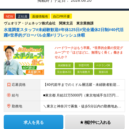
掲載終了予定日：
2026.08.20
NEW
正社員
面接情報有
自己PR不要
ヴェオリア・ジェネッツ株式会社 関東支店 東京業務課
水道調査スタッフ#未経験歓迎#年休125日#完全週休2日制#40代活
躍#世界的グローバル企業#リフレッシュ休暇
ハードワークはもう卒業。“世界的企業の安定グ
ループ”で「ほどほどに、無理なく長く」働きま
せんか？
未経験歓迎
学歴不問
ベテランOK
完全週休2日
賞与複数月
面接1回
応募資格
【40代前半までのミドル層活躍・未経験者歓迎】 ●高卒以上 ●要普通自動車免許（AT限定可） ※特別な知識や経験は一切不要です！ ＜こんな方を歓迎します＞ ・安定した企業で、定年まで長く働き続けたい
給与
■東京都 月給22万5000円（東京地域手当3万円含）～25万円＋残業代全額支給＋各種手当 ■神奈川県 月給19万5000円～24万円＋残業代全額支給＋各種手当 ※年齢・経験を考慮し決定 ※試用期
勤務地
＼東京と神奈川で募集・徒歩5分以内の勤務地あり／ ■根岸事務所 東京都台東区根岸5-6-14 根岸5光ビル ■阿佐ヶ谷事務所 東京都杉並区成田東4-38-25 ■大橋事務所 東京都目黒区大橋2-8-1
求人を見る
検討中に入れる