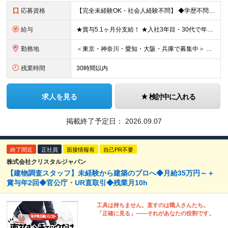
応募資格
【完全未経験OK・社会人経験不問】 ◆学歴不問 ◆第二新卒の方も歓迎 ★知識・経験は一切問いません！ 「これまでの経験に不安がある」という方も、ぜひお気軽にご応募ください。 【このような方にオスス
給与
★賞与5.1ヶ月分支給！ ★入社3年目・30代で年収730万円の先輩も活躍中！ ★入社1年目・20代で月収29万円の実績あり 月給：22.5万円～30.5万円＋各種手当＋賞与年2回＋残業代全額支給
勤務地
＜東京・神奈川・愛知・大阪・兵庫で募集中＞ 【東京】 ■東京支店大井2号事業所 東京都品川区八潮2-1-2大井2号 コンテナターミナル内 ■東京支店青海A4事業所 東京都江東区青海3-1-1 青海コ
残業時間
30時間以内
求人を見る
検討中に入れる
掲載終了予定日：
2026.09.07
終了間近
正社員
面接情報有
自己PR不要
株式会社クリスタルジャパン
【建物調査スタッフ】未経験から建築のプロへ◆月給35万円～＋
賞与年2回◆官公庁・UR直取引◆残業月10h
工具は持ちません。直すのは職人さんたち。
「正確に見る」――それがあなたの役割です。