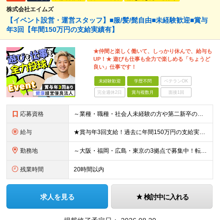
株式会社エイムズ
【イベント設営・運営スタッフ】■服/髪/髭自由■未経験歓迎■賞与
年3回【年間150万円の支給実績有】
★仲間と楽しく働いて、しっかり休んで、給与も
UP！★ 遊びも仕事も全力で楽しめる「ちょうど
良い」仕事です！
未経験歓迎
学歴不問
ベテランOK
完全週休2日
賞与複数月
面接1回
応募資格
～業種・職種・社会人未経験の方や第二新卒の方も歓迎！～ ■学歴不問 ■35歳以下※若年層の長期キャリア形成を図るため ＼意欲重視の人物採用！ こんな方をお待ちしています／ ■チームでやり遂げる仕事が
給与
★賞与年3回支給！過去に年間150万円の支給実績あり ■大阪・広島：月給23万3000円～35万円（固定残業代／月4万2000円～5万5000円含む） └試用期間中：月給22万5000円～（固定残業
勤務地
～大阪・福岡・広島・東京の3拠点で募集中！転勤なし～ ※希望・住まいを考慮して決定します ■大阪支店 大阪府大阪市中央区瓦町3-3-16OWL瓦町ビル4Ｆ ■福岡本社 福岡県福岡市博多区博多駅東2
残業時間
20時間以内
求人を見る
検討中に入れる