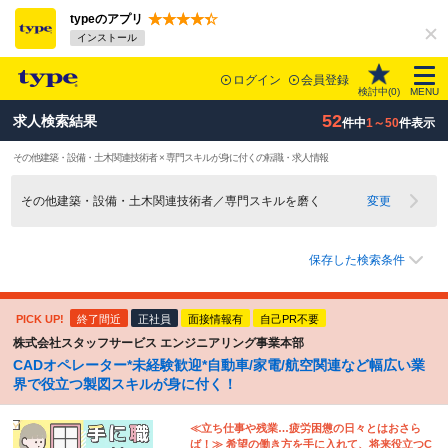
typeのアプリ
インストール
ログイン
会員登録
検討中(
0
)
MENU
52
求人検索結果
件中
1～50
件表示
その他建築・設備・土木関連技術者 × 専門スキルが身に付くの転職・求人情報
その他建築・設備・土木関連技術者／専門スキルを磨く
変更
保存した検索条件
PICK UP!
終了間近
正社員
面接情報有
自己PR不要
株式会社スタッフサービス エンジニアリング事業本部
CADオペレーター*未経験歓迎*自動車/家電/航空関連など幅広い業
界で役立つ製図スキルが身に付く！
≪立ち仕事や残業…疲労困憊の日々とはおさら
ば！≫ 希望の働き方を手に入れて、将来役立つC