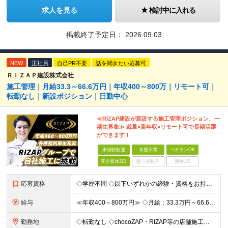
求人を見る
検討中に入れる
掲載終了予定日：
2026.09.03
NEW
正社員
自己PR不要
話を聞きたい応募可
ＲＩＺＡＰ建設株式会社
施工管理｜月給33.3～66.6万円｜年収400～800万｜リモート可｜
転勤なし｜新設ポジション｜日勤中心
≪RIZAP建設が新設する施工管理ポジション、一
期生募集≫ 裁量×高年収×リモート可で長期活躍
ができます！
未経験歓迎
学歴不問
ベテランOK
完全週休2日
賞与複数月
面接1回
応募資格
◇学歴不問 ◇以下いずれかの経験・資格をお持ちの方 ≪対象経験≫ ・店舗内装工事（フィットネス・飲食・物販など）の施工管理経験 ・電気/空調/給排水工事いずれかの施工管理経験（1年以上目安） ・職長
給与
≪年収400～800万円≫ ◇月給：33.3万円～66.6万円 ◇残業代別途支給 ◇昇給年2回（実力次第でスピード昇給可能） スキル・経験に応じた評価制度 ￣￣￣￣￣￣￣￣￣￣￣￣￣ 新設チームのた
勤務地
◇転勤なし ◇chocoZAP・RIZAP等の店舗施工を担当 ◇本社もしくは在宅での勤務になります 【本社所在地】 東京都新宿区西新宿8-17-1 住友不動産新宿グランドタワー36F 【転勤につい