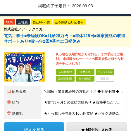
掲載終了予定日：
2026.09.03
NEW
正社員
自己PR不要
話を聞きたい応募可
株式会社ノア・テクニカ
電気工事士■未経験OK■月給28万円～■年休125日■国家資格の取得
サポートあり■賞与年2回■基本土日祝休み
真っ暗な現場に明かりが灯る、その手応えは格
別。 未経験から一生モノの国家資格と確かな技
術を手に入れる！
未経験歓迎
学歴不問
ベテランOK
完全週休2日
賞与複数月
面接1回
応募資格
＼職種・業界未経験の方歓迎！／ ◆学歴不問 ◆未経験OK ◆普通自動車免許をお持ちの方（AT限定可） ＜こんなあなたにピッタリ＞ ★手を動かす作業が好きな方 ★目に見えて残る仕事で大きな達成感を味わ
給与
★賞与3ヶ月分の支給実績あり ★資格手当だけで月給+11万円の社員も！ ■月給28万円～+賞与年2回+資格手当 ※経験やスキルを考慮して決定いたします ※上記には固定残業代（45時間分／7万2,8
勤務地
★引っ越し手当最大10万円支給 ★バイク通勤OK ★練馬勤務／練馬高野台駅付近 【東京営業所】 東京都練馬区谷原2-1-25 └2026年9月～自社ビルにて勤務していただきます ※移転前住所…東京
求人を見る
検討中に入れる