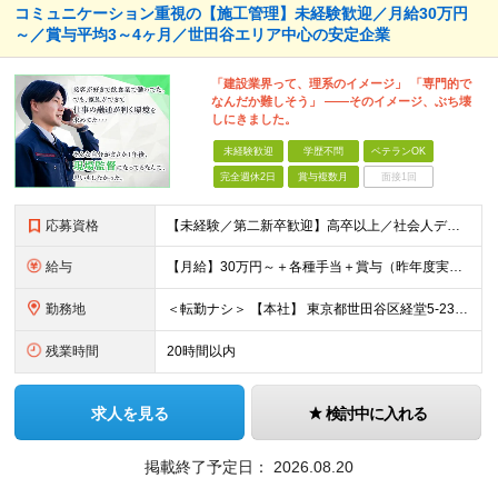
コミュニケーション重視の【施工管理】未経験歓迎／月給30万円
～／賞与平均3～4ヶ月／世田谷エリア中心の安定企業
「建設業界って、理系のイメージ」 「専門的で
なんだか難しそう」 ――そのイメージ、ぶち壊
しにきました。
未経験歓迎
学歴不問
ベテランOK
完全週休2日
賞与複数月
面接1回
応募資格
【未経験／第二新卒歓迎】高卒以上／社会人デビュー◎／ブランク有◎／■要普免 入社時点に、特別な知識やスキル・経験は一切必要なし！ すべて入社後に、当社で身につけていただけるので 安心してください♪
給与
【月給】30万円～＋各種手当＋賞与（昨年度実績：3～4ヶ月） ※上記月給には固定残業時間（10h分／2万円以上）を含みます。 超過分は別途支給いたします。 ■未経験・1年目の想定年収：420万円
勤務地
＜転勤ナシ＞ 【本社】 東京都世田谷区経堂5-23-15
残業時間
20時間以内
求人を見る
検討中に入れる
掲載終了予定日：
2026.08.20