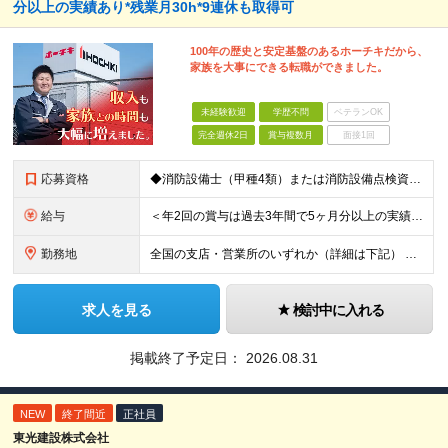
分以上の実績あり*残業月30h*9連休も取得可
100年の歴史と安定基盤のあるホーチキだから、
家族を大事にできる転職ができました。
未経験歓迎
学歴不問
ベテランOK
完全週休2日
賞与複数月
面接1回
応募資格
◆消防設備士（甲種4類）または消防設備点検資格者の資格を保有している方 ◆学歴不問
給与
＜年2回の賞与は過去3年間で5ヶ月分以上の実績あり！＞ 月給21万1000円以上＋賞与年2回 ※上記は基本給です。別途、各種手当を支給いたします ※経験・能力を考慮の上、当社規程により優遇いたしま
勤務地
全国の支店・営業所のいずれか（詳細は下記） ※入社直後はお住まいから通える範囲の支店・営業所に配属 （入社直後の転勤はありません） ※U・Iターン歓迎（社宅・独身寮完備） ＜北海道・東北エリア＞
求人を見る
検討中に入れる
掲載終了予定日：
2026.08.31
NEW
終了間近
正社員
東光建設株式会社