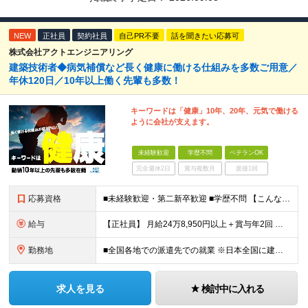
NEW
正社員
契約社員
自己PR不要
話を聞きたい応募可
株式会社アクトエンジニアリング
建築技術者◆病気補償など長く健康に働ける仕組みを多数ご用意／
年休120日／10年以上働く先輩も多数！
キーワードは「健康」10年、20年、元気で働ける
ように会社が支えます。
未経験歓迎
学歴不問
ベテランOK
完全週休2日
賞与複数月
面接1回
応募資格
■未経験歓迎・第二新卒歓迎 ■学歴不問 【こんな方はぜひご応募ください】 ■大手ゼネコンのプロジェクトに関わってみたい ■福利厚生が整った会社で働きたい ■年収アップを狙いたい ■スケールの大きな仕
給与
【正社員】 月給24万8,950円以上＋賞与年2回 ※年齢・経験・スキル等を考慮の上、当社規定により決定します。 ※残業代、通勤交通費は別途全額支給しています。 【契約社員】 月給28万2,080円
勤務地
■全国各地での派遣先での就業 ※日本全国に建設技術者のニーズがあります。U・Iターン希望の方も歓迎しておりますので、ご希望を気軽にお聞かせください。 ◆本社／東京都港区赤坂3-8-15 THE AK
求人を見る
検討中に入れる