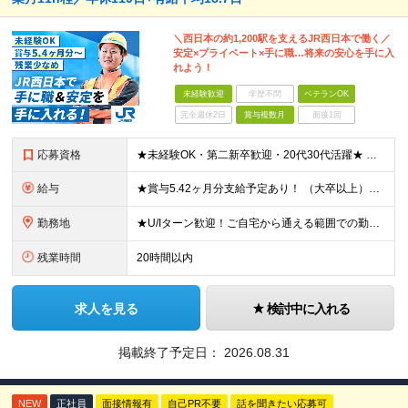
＼西日本の約1,200駅を支えるJR西日本で働く／
安定×プライベート×手に職…将来の安心を手に入
れよう！
未経験歓迎
学歴不問
ベテランOK
完全週休2日
賞与複数月
面接1回
応募資格
★未経験OK・第二新卒歓迎・20代30代活躍★ ☆高卒以上 ☆社会人経験（就労経験）がある方 業界・ポジション・年数は不問です！ 「誰もが知る大手企業で働きたい」 「1人より、チームで仕事がした
給与
★賞与5.42ヶ月分支給予定あり！ （大卒以上）月給24万1,692円～39万5,780円＋各種手当＋賞与2回 （高卒以上）月給22万2,662円～39万5,780円＋各種手当＋賞与2回 ※上記は2
勤務地
★U/Iターン歓迎！ご自宅から通える範囲での勤務となります ★JR西日本本社（大阪市北区）または、当社事業エリア内（北陸から北九州まで）の各支社で勤務 ※関西に本社あり※ 〈近畿エリア〉 三重県（
残業時間
20時間以内
求人を見る
検討中に入れる
掲載終了予定日：
2026.08.31
NEW
正社員
面接情報有
自己PR不要
話を聞きたい応募可