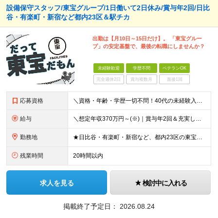
設備保守スタッフ/東宝グループ/1日働いて2日休み/賞与年2回/日比
谷・有楽町・新宿など都内23区＆駅チカ
出勤は【月10日～15日だけ】。 「東宝グルー
プ」の安定基盤で、最後の転職にしませんか？
未経験歓迎
学歴不問
ベテランOK
完全週休2日
賞与複数月
面接1回
応募資格
＼資格・年齢・学歴一切不問！40代の未経験入社実績多数！／ ◆未経験歓迎 ◆学歴・職歴・ブランクも一切不問です！ ━━━━━━━━━━━━━━━━━ ◎30代～50代を中心に幅広い年代が活躍中◎ 6
給与
＼想定年収370万円～(※)｜賞与年2回＆充実した手当あり！／ ◆家族手当 ◆役付手当 ◆資格手当 ◆年末年始勤務手当 ◆宿直手当 ◆交通費支給（6ヶ月分の定期代を支給） ◆残業手当全額支給 ◆月給
勤務地
★日比谷・有楽町・新宿など、都内23区の東宝グループが所有する施設・ビルへの配属です ★駅チカで通勤便利！ ※転居を伴う転勤はありません ▼ 配属先は、以下のいずれかです！ ▼ ＜日比谷・有楽町エリ
残業時間
20時間以内
求人を見る
検討中に入れる
掲載終了予定日：
2026.08.24