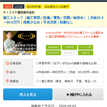
NEW
正社員
自己PR不要
話を聞きたい応募可
ＲＩＺＡＰ建設株式会社
施工スタッフ（施工管理／設備／電気／空調／給排水）｜月給33.3
～66.6万円｜残業少なめ｜手当充実｜転勤なし
≪chocoZAP・RIZAPの自社施工チームを新設★
≫ 施工管理業務のプロフェッショナルを募集！
未経験歓迎
学歴不問
ベテランOK
完全週休2日
賞与複数月
面接1回
応募資格
◇学歴不問 ◇以下いずれかの経験や資格をお持ちの方 ≪対象経験≫ ・店舗内装工事（フィットネス・飲食・物販など）の施工管理経験をお持ちの方 ・電気工事の実務経験（1年以上目安/業態不問） ・空調設備
給与
≪年収400～800万円≫ ◇月給：33.3万円～66.6万円 ◇残業代別途支給 ◇昇給年2回（実力次第でスピード昇給可能） スキル・経験に応じた評価制度 ￣￣￣￣￣￣￣￣￣￣￣￣￣ 新設チームのた
勤務地
◇一都三県内（東京、神奈川、千葉、埼玉）の店舗 ※転勤なし ◇chocoZAP・RIZAP等の店舗施工を担当 【勤務エリア】 東京都、神奈川県、埼玉県、千葉県 【本社所在地】 東京都新宿区西新宿8
求人を見る
検討中に入れる
掲載終了予定日：
2026.09.03