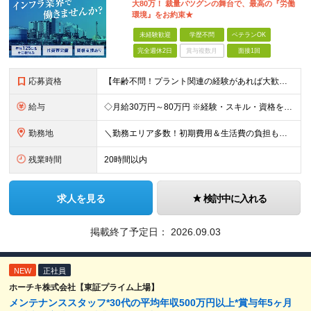
大80万！ 裁量バツグンの舞台で、最高の『労働
環境』をお約束★
未経験歓迎
学歴不問
ベテランOK
完全週休2日
賞与複数月
面接1回
応募資格
【年齢不問！プラント関連の経験があれば大歓迎！★】 「培ってきた技術を活かして、もっと収入や環境を上げたい！」 「安定したインフラ業界で、もう一度エンジニアとして大きく成長したい！」 …そんな熱い意欲
給与
◇月給30万円～80万円 ※経験・スキル・資格を考慮の上で決定します。
勤務地
＼勤務エリア多数！初期費用＆生活費の負担もほぼゼロ★／ 東京・神奈川・千葉のオフィス街をはじめ、 関東を中心とした全国のプラント工場や太平洋ベルト地帯が舞台！ 実は……【全体の約9割が関東エリア】の
残業時間
20時間以内
求人を見る
検討中に入れる
掲載終了予定日：
2026.09.03
NEW
正社員
ホーチキ株式会社【東証プライム上場】
メンテナンススタッフ*30代の平均年収500万円以上*賞与年5ヶ月