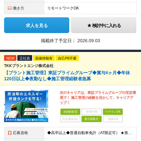
働き方
リモートワークOK
求人を見る
検討中に入れる
掲載終了予定日：
2026.09.03
NEW
正社員
面接情報有
自己PR不要
TKKプラントエンジ株式会社
【プラント施工管理】東証プライムグループ◆賞与4ヶ月◆年休
120日以上◆夜勤なし◆施工管理経験者急募
次のキャリアは、東証プライムグループの安定環
境で！ 施工管理の経験を活かして、キャリアア
ップ！
未経験歓迎
学歴不問
ベテランOK
完全週休2日
賞与複数月
面接1回
応募資格
◆高卒以上◆普通自動車免許（AT限定可） ★第二新卒歓迎 ★プラント業界以外での施工管理経験者歓迎 【こんな方は向いています】 ・施工管理のスキルを活かして働きたい ・安定企業で長く働きたい ・チ