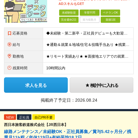
ADスキルもGET
未経験歓迎
学歴不問
ベテランOK
完全週休2日
賞与複数月
面接1回
応募資格
◆未経験・第二新卒・正社員デビューも大歓迎／経験・知識ゼロでOK！ ◆学歴不問 ★人物重視 ★入社前の経験・スキルはゼロでOK CADの基本的な知識・操作経験がある方は歓迎します。 地方在住の方も
給与
★通勤＆就業＆地域/住宅＆役職手当あり ★残業代は全額支給 ★選べる給与制度あり！ ■東京・神奈川・千葉・埼玉勤務の場合 月給24.5万円～55万円＋諸手当 （残業代は全額支給） (20,000円の
勤務地
★リモート実績あり★ ★面接地エリアでの就業率92％以上！ 『地元で働きたい』という希望に、業界トップクラス約7,000件の取引事業所数、90,000件以上のプロジェクトから検討をいたします。 全
残業時間
10時間以内
求人を見る
検討中に入れる
掲載終了予定日：
2026.08.24
NEW
正社員
自己PR不要
西日本旅客鉄道株式会社【JR西日本】
線路メンテナンス／未経験OK・正社員募集／賞与5.42ヶ月分／残
業月11h程／年休119日+有給平均18.7日