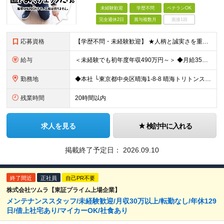
未経験歓迎
学歴不問
ベテランOK
完全週休2日
賞与複数月
面接1回
応募資格
【学歴不問・未経験歓迎】 ★人柄と誠実さを重視した採用です ◆社会人経験が1年以上ある方 （正社員または契約社員としての就業経験） ※普通自動車免許はあればなお可（必須ではありません） 《こんな
給与
＜未経験でも初年度年収490万円～＞ ◆月給35万円～65万円＋賞与年2回（7月・12月） 【なぜ未経験に35万円を払えるのか】 UR都市機構様・日本郵政様・官公庁との直取引で中間マージンがなく、修
勤務地
◆本社 └東京都中央区晴海1-8-8 晴海トリトンスクエアオフィスタワー W棟16F ＼＼オフィスタワー内には商業施設が多数併設／／ カフェやレストラン、コンビニやスーパー、 100円ショップなど様
残業時間
20時間以内
求人を見る
検討中に入れる
掲載終了予定日：
2026.09.10
終了間近
正社員
自己PR不要
株式会社ツムラ【東証プライム上場企業】
メンテナンススタッフ/未経験歓迎/月収30万以上/転勤なし/年休129
日/借上社宅あり/マイカーOK/社食あり