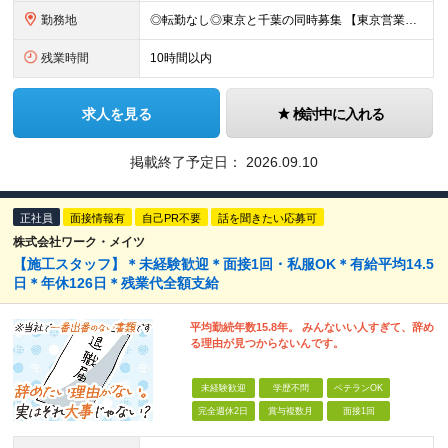
勤務地
◎転勤なし◎東京と千葉の同時募集 【東京営業所】 東京都中央区新川2－24－2ビコービル４階B 【千葉営業所】 千葉県千葉市美浜区新港222-16 ※全国出社あり。出張先のホテル代や交通費は会社
残業時間
10時間以内
求人を見る
検討中に入れる
掲載終了予定日：
2026.09.10
正社員
面接情報有
自己PR不要
話を聞きたい応募可
株式会社ワーク・メイツ
【施工スタッフ】＊未経験歓迎＊面接1回・私服OK＊有給平均14.5
日＊年休126日＊残業代全額支給
平均勤続年数15.8年。 みんないい人すぎて、辞め
る理由が見つからないんです。
未経験歓迎
学歴不問
ベテランOK
完全週休2日
賞与複数月
面接1回