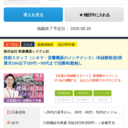
求人を見る
検討中に入れる
掲載終了予定日：
2026.08.20
終了間近
正社員
面接情報有
自己PR不要
株式会社 映像機器システム社
技術スタッフ（シネマ・音響機器のメンテナンス）/未経験歓迎/残
業月10h以下/20代～50代まで活躍/転勤無し
【全員が未経験スタート】 映画館やイベント
の“あの感動”を、あなたの技術でカタチにする。
未経験歓迎
学歴不問
ベテランOK
完全週休2日
賞与複数月
面接1回
応募資格
＼20代の若手から、30代・40代・50代のミドル・ベテラン層まで幅広く歓迎！／ ■未経験OK ■学歴不問 ■普通自動車運転免許（AT限定可｜MTをお持ちの方も尚可） ～ひとつでも当てはまれば、それ
給与
◎前職給与考慮 月給26万8,000円～＋各種手当 ◆試用期間3カ月あり（期間中は21万4,500円～＋各種手当） ※年齢・経験・能力などを考慮の上、決定します ※上記給与はみなし残業代24,00