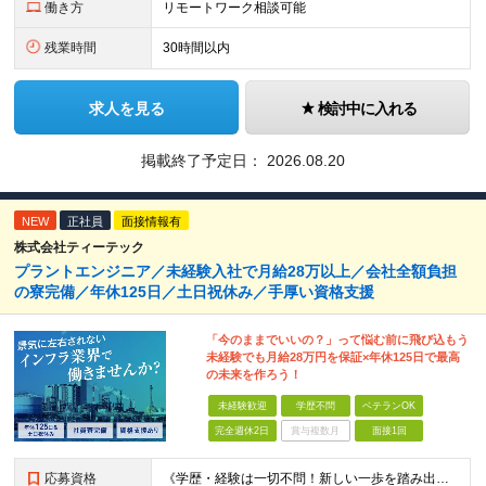
働き方
リモートワーク相談可能
残業時間
30時間以内
求人を見る
検討中に入れる
掲載終了予定日：
2026.08.20
NEW
正社員
面接情報有
株式会社ティーテック
プラントエンジニア／未経験入社で月給28万以上／会社全額負担
の寮完備／年休125日／土日祝休み／手厚い資格支援
「今のままでいいの？」って悩む前に飛び込もう
未経験でも月給28万円を保証×年休125日で最高
の未来を作ろう！
未経験歓迎
学歴不問
ベテランOK
完全週休2日
賞与複数月
面接1回
応募資格
《学歴・経験は一切不問！新しい一歩を踏み出す熱意を大歓迎》 「今の現状を変えたい」 「安定した収入と一生モノの技術を手に入れたい」 そんな想いを持った方なら、これまでの経歴に関わらず大歓迎です！ 20