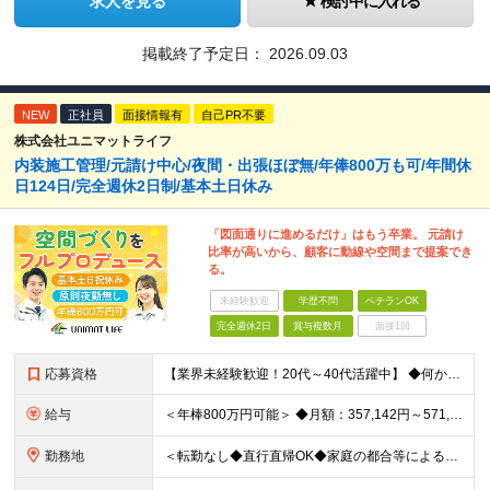
求人を見る
検討中に入れる
掲載終了予定日：
2026.09.03
NEW
正社員
面接情報有
自己PR不要
株式会社ユニマットライフ
内装施工管理/元請け中心/夜間・出張ほぼ無/年俸800万も可/年間休
日124日/完全週休2日制/基本土日休み
「図面通りに進めるだけ」はもう卒業。 元請け
比率が高いから、顧客に動線や空間まで提案でき
る。
未経験歓迎
学歴不問
ベテランOK
完全週休2日
賞与複数月
面接1回
応募資格
【業界未経験歓迎！20代～40代活躍中】 ◆何かしらの施工管理経験をお持ちの方（施工の規模や年数は不問） ※工務店での経験も大歓迎です！ ※学歴不問 ～このような方にオススメです～ ・ゼロベースで空
給与
＜年棒800万円可能＞ ◆月額：357,142円～571,428円（14分割）（一律手当を含む） ◆年俸制：500万円～800万円 ※年俸額の1/14を毎月支給（残りの2/14は6・12月に賞与支給
勤務地
＜転勤なし◆直行直帰OK◆家庭の都合等によるリモートワークも相談可＞ 【勤務先】 ※下記いずれかの配属となります ※希望する勤務地への配属いたします ■本社 東京都港区南青山2-12-14 ユニマ