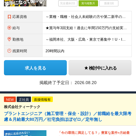
完全週休2日
賞与複数月
面接1回
応募資格
～業種・職種・社会人未経験の方や第二新卒の方も歓迎！～ ■学歴不問 ■35歳以下※若年層の長期キャリア形成を図るため ＼意欲重視の人物採用！ こんな方をお待ちしています／ ■チームでやり遂げる仕事が
給与
★賞与年3回支給！過去に年間150万円の支給実績あり ★入社後も、経歴・年齢に関係なくスキル・能力に応じて年収UPが可能！ 現場で新入社員の教育係ができるレベルで月給30万円、支店長クラス（スタッフ
勤務地
～福岡本社、大阪・広島・東京で募集中！U・Iターン大歓迎！～ ■福岡本社 ★「博多駅」より徒歩5分！ 福岡県福岡市博多区博多駅東2-5-21 博多プラザビル6F ※(変更の範囲)なし ■大阪支店
残業時間
20時間以内
求人を見る
検討中に入れる
掲載終了予定日：
2026.08.20
NEW
正社員
面接情報有
株式会社ティーテック
プラントエンジニア（施工管理・保全・設計）／前職給を最大限考
慮＆月給最大80万円／社宅負担ほぼゼロ／定年無し
「今の環境に満足してる？」豊富な案件×月給最