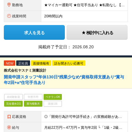
勤務地
★マイカー通勤可 ★住宅手当あり ★転勤なし 【本社】 埼玉県越谷市千間台東二丁目7番地16 ※変更の範囲：上記を除く当社関連勤務地
残業時間
20時間以内
求人を見る
検討中に入れる
掲載終了予定日：
2026.08.20
NEW
正社員
面接情報有
話を聞きたい応募可
株式会社ヤスナミ測量設計
開発申請スタッフ*年休130日*残業少なめ*資格取得支援あり*賞与
年2回+α*住宅手当あり
未経験歓迎
学歴不問
ベテランOK
完全週休2日
賞与複数月
面接1回
応募資格
◎「開発行為許可申請手続き」の実務経験がある方 ◎建設業界での実務経験がある方 ◎普通自動車免許（AT限定可） ◎高卒以上 ＼有資格者は優遇します／ ■1級・2級建築士 ■測量士 ＼運転サポートあ
給与
月給22万円～47万円＋賞与年2回 └「1級・2級建築士」「測量士」などの資格をお持ちの場合は優遇します ※残業代は全額支給します ※諸手当（2万円～／月）を含む ※試用期間3か月（その間の給与・待