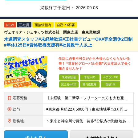
掲載終了予定日：
2026.09.03
NEW
正社員
面接情報有
自己PR不要
ヴェオリア・ジェネッツ株式会社 関東支店 東京業務課
水道調査スタッフ#未経験歓迎#正社員デビューOK#完全週休2日制
#年休125日#資格取得支援有#社員数千人以上
生活に必要不可欠だから今後もなくならない仕
事！ “世界的グローバル企業”の日本法人で長く
働きませんか？
未経験歓迎
学歴不問
ベテランOK
完全週休2日
賞与複数月
面接1回
応募資格
【未経験・第二新卒・フリーターの方も大歓迎！】 ●高卒以上 ●要普通自動車免許（AT限定可） ※特別な経験やスキルは一切不問です！ ★求める人物像★ ・「ほどほどに、無理なく長く働きたい」方 ・安定
給与
■東京都 月給22万5000円（東京地域手当3万円含）～25万円＋残業代全額支給＋各種手当 ■神奈川県 月給19万5000円～24万円＋残業代全額支給＋各種手当 ※年齢・経験を考慮し決定 ※試用期
勤務地
＼東京と神奈川で募集・徒歩5分以内の勤務地あり／ ■根岸事務所 東京都台東区根岸5-6-14 根岸5光ビル ■阿佐ヶ谷事務所 東京都杉並区成田東4-38-25 ■大橋事務所 東京都目黒区大橋2-8-1