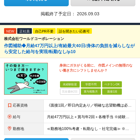
掲載終了予定日：
2026.09.03
NEW
正社員
自己PR不要
話を聞きたい応募可
株式会社ワールドコーポレーション
作図補助◆月給47万円以上/有給最大40日/身体の負担を減らしなが
ら安定した給与を実現/転勤なし/p10
身体にガタがくる前に、 作図メインの無理のな
い働き方にシフトしませんか？
未経験歓迎
学歴不問
ベテランOK
完全週休2日
賞与複数月
面接1回
応募資格
《面接1回／即日内定あり／明確な志望動機は必要なし》 ◆学歴・年齢不問 ◆建設業界での実務経験や設備設計（電気設備、空調・衛生設備）、土木設計（橋梁／トンネル・道路・造成／上下水道）などの業界経験者
給与
月給47万円以上＋賞与年2回＋各種手当 ※経験・スキルに応じて決定いたします。 ※条件面につきましては、経験を考慮しますのでご希望に添えない場合もございます。 ※試用期間は6ヶ月です。その間、給与・
勤務地
≪勤務地100%考慮・転勤なし・社宅完備≫ ※配属は全国のプロジェクト先 ※あなたの希望を考慮し、勤務地を決定します。 ※U・Iターン歓迎 ※出張面接も可能です！お住まいの近くに伺います。(応相談