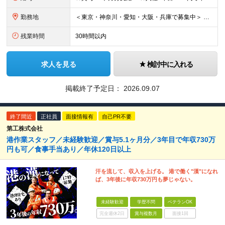
勤務地
＜東京・神奈川・愛知・大阪・兵庫で募集中＞ 【東京】 ■東京支店大井2号事業所 東京都品川区八潮2-1-2大井2号 コンテナターミナル内 ■東京支店青海A4事業所 東京都江東区青海3-1-1 青海コ
残業時間
30時間以内
求人を見る
検討中に入れる
掲載終了予定日：
2026.09.07
終了間近
正社員
面接情報有
自己PR不要
第工株式会社
港作業スタッフ／未経験歓迎／賞与5.1ヶ月分／3年目で年収730万
円も可／食事手当あり／年休120日以上
汗を流して、収入を上げる。 港で働く"漢"になれ
ば、3年後に年収730万円も夢じゃない。
未経験歓迎
学歴不問
ベテランOK
完全週休2日
賞与複数月
面接1回