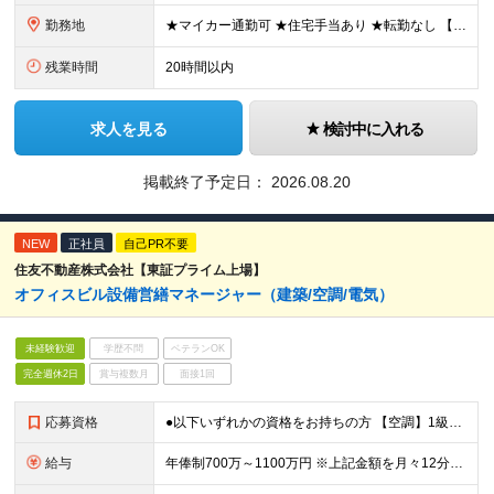
勤務地
★マイカー通勤可 ★住宅手当あり ★転勤なし 【本社】 埼玉県越谷市千間台東二丁目7番地16 ※変更の範囲：上記を除く当社関連勤務地
残業時間
20時間以内
求人を見る
検討中に入れる
掲載終了予定日：
2026.08.20
NEW
正社員
自己PR不要
住友不動産株式会社【東証プライム上場】
オフィスビル設備営繕マネージャー（建築/空調/電気）
未経験歓迎
学歴不問
ベテランOK
完全週休2日
賞与複数月
面接1回
応募資格
●以下いずれかの資格をお持ちの方 【空調】1級管工事施工管理技士 【電気】1級電気工事施工管理技士、第一種、第二種、第三種電気主任技術者 【建築】一級建築士、1級建築施工管理技士
給与
年俸制700万～1100万円 ※上記金額を月々12分割支給 ※前職年収・経験・実績を考慮しスタート時の年収を決定します ※月給には固定残業代（約40h分・13万8300円～）を含みます ※超過分は別途