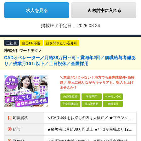
求人を見る
検討中に入れる
掲載終了予定日：
2026.08.24
正社員
自己PR不要
話を聞きたい応募可
株式会社ワーキテクノ
CADオペレーター／月給38万円～可＋賞与年2回／前職給与考慮あ
り／残業月10ｈ以下／土日祝休／全国採用
＼東京だけじゃない！地方でも最先端案件×高待
遇／ 地元に残りながらキャリアも、収入も上げ
ませんか？
未経験歓迎
学歴不問
ベテランOK
完全週休2日
賞与複数月
面接1回
応募資格
＼CAD経験をお持ちの方は大歓迎／ ★ブランクがある方・スキルアップしたい方もOK！ ■人物重視の採用 ■転職回数不問 ■学歴不問 ＼こんな方にピッタリです／ ◆今よりもっとスキルを磨きたい ◆機
給与
★経験者は月給38万円以上 ★年収が前職より120万円アップした実績あり ★前職の給与を最大限に考慮します！ 【経験者】 ■月給38万円～80万円＋各種手当＋賞与年2回 【未経験者/首都圏】 ■月