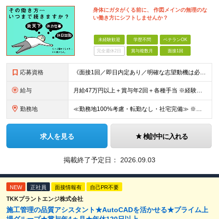
身体にガタがくる前に、 作図メインの無理のな
い働き方にシフトしませんか？
未経験歓迎
学歴不問
ベテランOK
完全週休2日
賞与複数月
面接1回
応募資格
《面接1回／即日内定あり／明確な志望動機は必要なし》 ◆学歴・年齢不問 ◆建設業界での実務経験や設備設計（電気設備、空調・衛生設備）、土木設計（橋梁／トンネル・道路・造成／上下水道）などの業界経験者
給与
月給47万円以上＋賞与年2回＋各種手当 ※経験・スキルに応じて決定いたします。 ※条件面につきましては、経験を考慮しますのでご希望に添えない場合もございます。 ※試用期間は6ヶ月です。その間、給与・
勤務地
≪勤務地100%考慮・転勤なし・社宅完備≫ ※配属は全国のプロジェクト先 ※あなたの希望を考慮し、勤務地を決定します。 ※U・Iターン歓迎 ※出張面接も可能です！お住まいの近くに伺います。(応相談
求人を見る
検討中に入れる
掲載終了予定日：
2026.09.03
NEW
正社員
面接情報有
自己PR不要
TKKプラントエンジ株式会社
施工管理の品質アシスタント★AutoCADを活かせる★プライム上