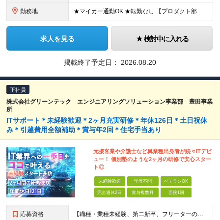
勤務地
★マイカー通勤OK ★転勤なし 【プロダクト部】 兵庫県加古郡播磨町新島39番 ※(変更の範囲)上記を除く当社関連勤務地 ※関西に本社あり※
求人を見る
検討中に入れる
掲載終了予定日：
2026.08.20
正社員
株式会社グリーンテック エンジニアリングソリューション事業部 豊田事業
所
ITサポート＊未経験歓迎＊2ヶ月充実研修＊年休126日＊土日祝休
み＊引越費用全額補助＊賞与年2回＊住宅手当あり
元接客業や介護士など異業種出身者が続々ITデビ
ュー！ 個別塾のような2ヶ月の研修で安心スター
ト◎
未経験歓迎
学歴不問
ベテランOK
完全週休2日
賞与複数月
面接1回
応募資格
【職種・業種未経験、第二新卒、フリーターの方も大歓迎！】 ●40歳未満の方（若年層の長期キャリア形成を図るため） ※学歴不問・資格不問・男女不問・文系理系すべて不問です。 ★こんな方を求めています！