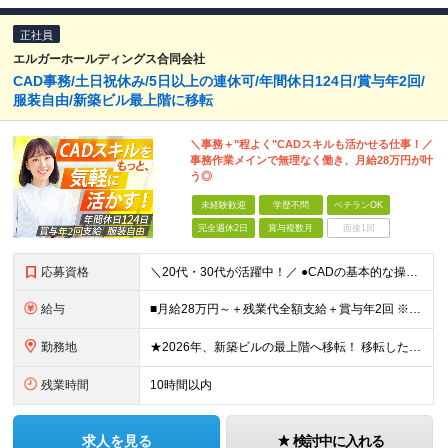
正社員
エルガーホールディングス合同会社
CAD事務/土日祝休み/5日以上の連休可/年間休日124日/賞与年2回/
服装自由/新築ビル最上階に移転
＼事務＋"程よく"CADスキルも活かせる仕事！／
事務作業メインで無理なく働き、月給28万円が叶
う◎
未経験歓迎
学歴不問
ベテランOK
完全週休2日
賞与複数月
面接1回
応募資格
＼20代・30代が活躍中！／ ●CADの基本的な操作経験（ハイレベルでなくてOK！） ●学歴不問 ■□こんな方を歓迎します■□ ・CADスキルを活かして事務職を始めたい ・メリハリをつけた働き方でプ
給与
■月給28万円～＋残業代全額支給＋賞与年2回 ※試用期間2ヶ月あり（期間中の条件に差異なし） ＼安心のキャリアアップサポート／ これまでのご経験やスキル、前職での給与を しっかり反映した待遇をご用意
勤務地
★2026年、新築ビルの最上階へ移転！ 移転したばかりのキレイなオフィスでの勤務です 神奈川県横浜市中区港町1丁目1-1 BASEGATE横浜関内タワー33階 ※原則出社となります。 ※本社所在地：
残業時間
10時間以内
求人を見る
検討中に入れる