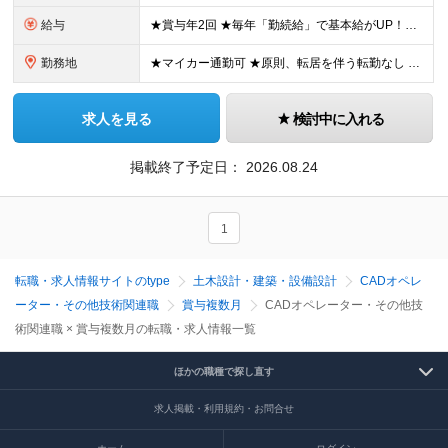
給与
★賞与年2回 ★毎年「勤続給」で基本給がUP！役職就任で手当が大幅に加算 ◇月給21万5000円〜30万円＋各種手当＋賞与年2回 ※固定残業代制ではありません。残業代は1分単位で全額別途支給します
勤務地
★マイカー通勤可 ★原則、転居を伴う転勤なし 【エンジニアリング・ソリューション事業部】 愛知県豊田市上郷町4-5-7 K,S上郷ビル 3階 ※(変更の範囲)上記を除く当社関連勤務地
求人を見る
検討中に入れる
掲載終了予定日：
2026.08.24
1
転職・求人情報サイトのtype
土木設計・建築・設備設計
CADオペレ
ーター・その他技術関連職
賞与複数月
CADオペレーター・その他技
術関連職 × 賞与複数月の転職・求人情報一覧
ほかの職種で探し直す
求人掲載・利用規約・お問合せ