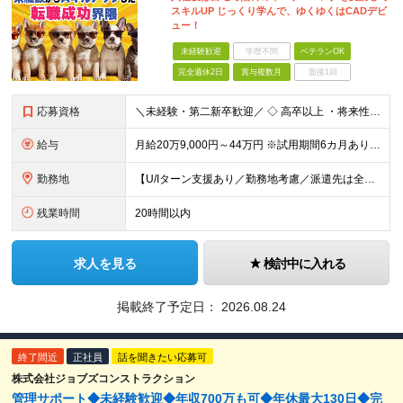
スキルUP じっくり学んで、ゆくゆくはCADデビ
ュー！
未経験歓迎
学歴不問
ベテランOK
完全週休2日
賞与複数月
面接1回
応募資格
＼未経験・第二新卒歓迎／ ◇ 高卒以上 ・将来性がありそうだと思ったから ・正社員としてしっかり稼ぎたい ・手に職つけたくて など志望理由は何でもOK！ 仕事は1からレクチャーしますので、 全くの未
給与
月給20万9,000円～44万円 ※試用期間6カ月あり（期間中の待遇に変更なし） ※経験・能力・前給を考慮の上、決定いたします ※時間外手当100％支給 ※派遣就業先が変更となる場合には、就業規則、
勤務地
【U/Iターン支援あり／勤務地考慮／派遣先は全国36都府県】 引越補助、社員寮、住宅手当制度あり。U/Iターンも歓迎です！ ■東北エリア／青森・岩手・宮城・秋田・山形・福島 ■関東エリア／東京・埼玉
残業時間
20時間以内
求人を見る
検討中に入れる
掲載終了予定日：
2026.08.24
終了間近
正社員
話を聞きたい応募可
株式会社ジョブズコンストラクション
管理サポート◆未経験歓迎◆年収700万も可◆年休最大130日◆完