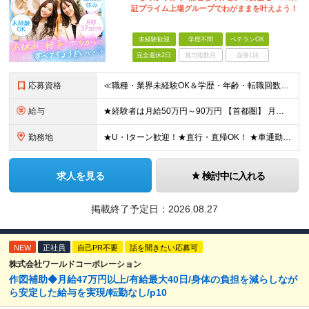
証プライム上場グループでわがままを叶えよう！
未経験歓迎
学歴不問
ベテランOK
完全週休2日
賞与複数月
面接1回
応募資格
≪職種・業界未経験OK＆学歴・年齢・転職回数不問≫ ◆第二新卒歓迎 ◆社会人経験不問 ◆資格不問 ※新卒の方もご応募可能！ （待遇・募集要項等は別途ご案内いたします） ※入社時期は柔軟に対応します！半
給与
★経験者は月給50万円～90万円 【首都圏】 月給30万1230円〜 ⇒基本22万7000円+地域6万4230円+皆勤1万円 【群馬/栃木/茨城】 月給28万1090円〜 ⇒基本23万4000円+
勤務地
★U・Iターン歓迎！★直行・直帰OK！ ★車通勤可能のエリアもあり！★出張なしの働き方も可能 全国47都道府県の各プロジェクト（転勤なし！勤務地に対する希望も実現可能！） 「自宅から1時間以内で通え
求人を見る
検討中に入れる
掲載終了予定日：
2026.08.27
NEW
正社員
自己PR不要
話を聞きたい応募可
株式会社ワールドコーポレーション
作図補助◆月給47万円以上/有給最大40日/身体の負担を減らしなが
ら安定した給与を実現/転勤なし/p10