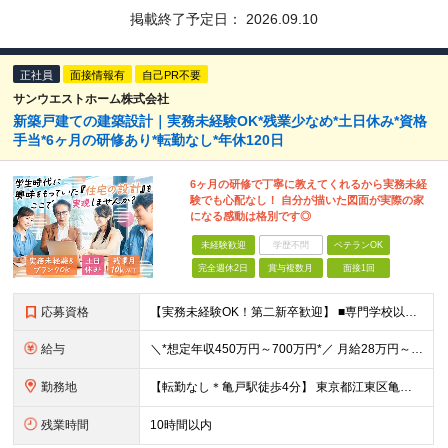
掲載終了予定日：
2026.09.10
正社員
面接情報有
自己PR不要
サンウエストホーム株式会社
新築戸建ての建築設計｜実務未経験OK*残業少なめ*土日休み*資格
手当*6ヶ月の研修あり*転勤なし*年休120日
6ヶ月の研修で丁寧に教えてくれるから実務未経
験でも心配なし！ 自分が描いた図面が実際の家
になる感動は格別です◎
未経験歓迎
学歴不問
ベテランOK
完全週休2日
賞与複数月
面接1回
応募資格
【実務未経験OK！第二新卒歓迎】 ■専門学校以上の建築学科卒業者 ■ブランクのある方も歓迎！ ※実務経験は一切問いません！「これから設計者として育ちたい」方を歓迎しています！ === ブランクのある
給与
＼*想定年収450万円～700万円*／ 月給28万円～40万円 ※経験・年齢・前職の給与を考慮し決定 ※残業代は別途全額支給いたします ※試用期間3ヶ月あり（期間中の条件に差異なし）
勤務地
【転勤なし＊亀戸駅徒歩4分】 東京都江東区亀戸1-39-5 サンウエストホーム6F ※(変更の範囲)なし
残業時間
10時間以内