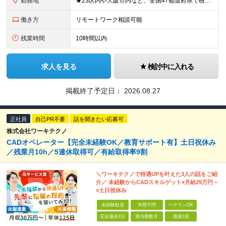
勤務地
★23区内や大阪市内など、全国47都道府県で積極採用中！ ★直行直帰OK◎ ★U・Iターン歓迎 ★会社都合の転勤なし！ ご家族の転勤などに合わせた勤務先の変更はOK◎ ★大阪・東京・名古屋・福岡への引
働き方
リモートワーク相談可能
残業時間
10時間以内
求人を見る
検討中に入れる
掲載終了予定日：
2026.08.27
正社員
自己PR不要
話を聞きたい応募可
株式会社ワーキテクノ
CADオペレーター【完全未経験OK／教育サポート有】土日祝休み
／残業月10h／5連休取得可／有給取得率9割
＼ワーキテクノで待遇UPを叶えた3人の話をご紹
介／ 未経験からCADスキルゲット×月給29万円～
×土日祝休み
未経験歓迎
学歴不問
ベテランOK
完全週休2日
賞与複数月
面接1回