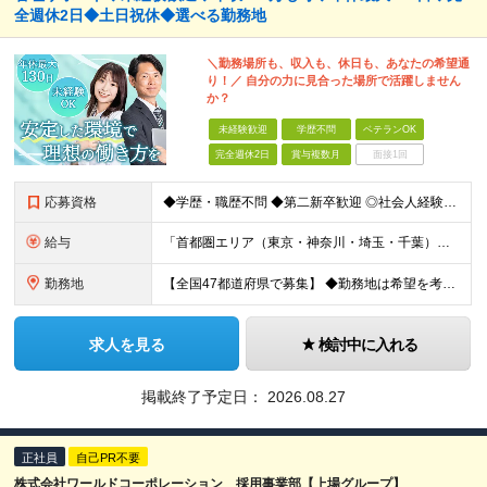
全週休2日◆土日祝休◆選べる勤務地
＼勤務場所も、収入も、休日も、あなたの希望通
り！／ 自分の力に見合った場所で活躍しません
か？
未経験歓迎
学歴不問
ベテランOK
完全週休2日
賞与複数月
面接1回
応募資格
◆学歴・職歴不問 ◆第二新卒歓迎 ◎社会人経験10～20年以上ある方も活躍中！ ◎これまでの学歴・職歴・転職回数等は一切問いません！ 正社員経験の有無は問わないため、不安がある方も、まずはご相談くだ
給与
「首都圏エリア（東京・神奈川・埼玉・千葉）」 ◆月給25万円～50万円＋各種手当 「首都圏以外のエリア」 ◆月給23万円～50万円＋各種手当 ・あなたの給与は、これまでの経験や能力を考慮の上、決定
勤務地
【全国47都道府県で募集】 ◆勤務地は希望を考慮 ◆転勤なし ◆U・I・Jターン歓迎！ 配属先は以下いずれかのプロジェクト先となります。 ＼積極採用中／ 関東：東京都、神奈川県、埼玉県、千葉県 東
求人を見る
検討中に入れる
掲載終了予定日：
2026.08.27
正社員
自己PR不要
株式会社ワールドコーポレーション 採用事業部【上場グループ】