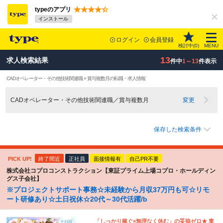
typeのアプリ
インストール
ログイン
会員登録
検討中(
0
)
MENU
13
求人検索結果
件中
1～13
件表示
CADオペレーター・その他技術関連職 × 賞与複数月の転職・求人情報
CADオペレーター・その他技術関連職／賞与複数月
変更
保存した検索条件
PICK UP!
終了間近
正社員
面接情報有
自己PR不要
株式会社コプロコンストラクション【東証プライム上場コプロ・ホールディン
グス子会社】
※プロジェクトサポート事務☆未経験から月収37万円も可☆リモ
ート研修あり☆土日祝休☆20代～30代活躍/b
「しっかり稼ぐ×無理なく休む」の妥協ゼロ★ 東