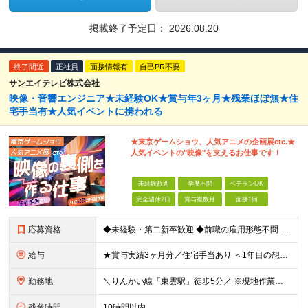
掲載終了予定日：
2026.08.20
終了間近
正社員
面接情報有
自己PR不要
サンエイテレビ株式会社
映像・音響エンジニア★未経験OK★賞与年3ヶ月★残業ほぼ無★住
宅手当有★人気イベントに携われる
★東京ゲームショウ、人気アニメの企画展etc.★
人気イベントの"映像"を支えるお仕事です！
未経験歓迎
学歴不問
ベテランOK
完全週休2日
賞与複数月
面接1回
応募資格
◆未経験・第二新卒歓迎 ◆前職の雇用形態不問 ◆学歴不問 【 一つでも当てはまる方にピッタリ！ 】 ◎映画、スポーツ観戦、展示会などが好き ◎機械いじりが好き ◎プラモデルを作るのが好き ◎黙々と作
給与
★賞与実績3ヶ月分／住宅手当あり ＜1年目の想定収入例＞ ★月収26万円（内訳：22万以上+住宅手当+交通費+出張手当） ★年収330万円～（内訳：月給+賞与3ヶ月分） 月給22万円～30万円+賞
勤務地
＼りんかい線「東雲駅」徒歩5分／ ※現地作業の場合は直行直帰OKです！ 【東京本社】 東京都江東区東雲2-12-22 ━━━━━━━━ 旅行好き歓迎★全国への出張があります！ ━━━━━━━━ ■
残業時間
10時間以内