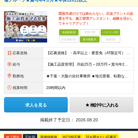
場グループ★賞与年4ヵ月★年休120日以上
図面作成だけでは終わらない。石油プラントの品
質を守る、施工管理アシスタント。経験を活かし
てキャリアアップ！
未経験歓迎
学歴不問
ベテランOK
完全週休2日
賞与複数月
面接1回
応募資格
【応募資格】 ・高卒以上・要普免（AT限定可） ・AutoCADの経験者 →自社で図面を一部変更する場合があるため。設計分野は不問です。 ・施工図面が読めること 【歓迎する経験】 ◎AutoCADの
給与
【施工品質管理】 月給25万～28万円＋賞与年2回（原則固定支給額4ヵ月分）＋諸手当（残業手当全額など） ※経験・能力・前職給与を考慮して優遇します。 ※残業代は別途全額支給します。 ※試用期間は6
勤務地
★千葉・大阪の自社事務所 ★地元密着、転勤なし！ ★Ｕ・Iターン歓迎！（面接交通費支給） 【具体的な勤務地】 ※当社堺事務所（大阪）もしくは五井事務所（千葉） ◆堺事務所 （住所） 大阪府堺市堺区
残業時間
20時間以内
求人を見る
検討中に入れる
掲載終了予定日：
2026.08.20
終了間近
正社員
面接情報有
自己PR不要
話を聞きたい応募可