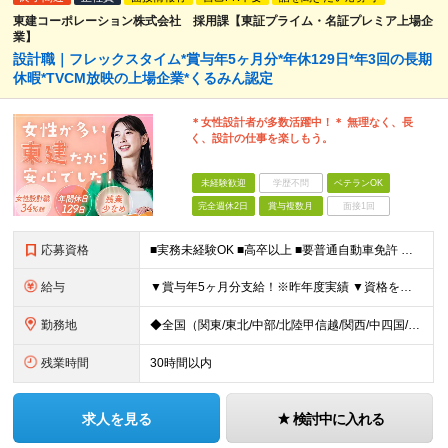
東建コーポレーション株式会社 採用課【東証プライム・名証プレミア上場企
業】
設計職｜フレックスタイム*賞与年5ヶ月分*年休129日*年3回の長期
休暇*TVCM放映の上場企業*くるみん認定
＊女性設計者が多数活躍中！＊ 無理なく、長
く、設計の仕事を楽しもう。
未経験歓迎
学歴不問
ベテランOK
完全週休2日
賞与複数月
面接1回
応募資格
■実務未経験OK ■高卒以上 ■要普通自動車免許 ※建築関係の資格が無くても、住宅系CAD経験者、または建築関係の資格について受験資格をお持ちの方も歓迎いたします！ ＜女性の設計職も増えています！
給与
▼賞与年5ヶ月分支給！※昨年度実績 ▼資格をお持ちの方は、入社支度金最大30万円支給 ■月給23万～40万円＋賞与年2回＋残業代全額支給＋資格手当＋家族手当ほか ┗一級建築士になると月3～5万円UP
勤務地
◆全国（関東/東北/中部/北陸甲信越/関西/中四国/九州）で募集中 ※UIターン歓迎 ※希望や現在のお住まいを考慮！面接時に希望の勤務地をお聞かせください ◆本社所在地 愛知県名古屋市中区丸の内2-
残業時間
30時間以内
求人を見る
検討中に入れる