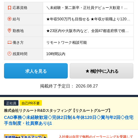
応募資格
＼未経験・第二新卒・正社員デビュー大歓迎！／ ☆アパレルや飲食、ビルメンテ、職人、モデルなど、異業種出身の社員が多数活躍中です！ ■20～30代の若手中心に活躍中！ ■人物重視の採用 ■転職回数不問
給与
★年収500万円も目指せる ★年収が前職より120万円アップした実績あり ★前職の給与を最大限に考慮します！ 【経験者】 ■月給35万円～80万円＋各種手当＋賞与年2回 【未経験者/首都圏】 ■月
勤務地
★23区内や大阪市内など、全国47都道府県で積極採用中！ ★直行直帰OK◎ ★U・Iターン歓迎 ★会社都合の転勤なし！ ご家族の転勤などに合わせた勤務先の変更はOK◎ ★大阪・東京・名古屋・福岡への引
働き方
リモートワーク相談可能
残業時間
10時間以内
求人を見る
検討中に入れる
掲載終了予定日：
2026.08.27
正社員
自己PR不要
株式会社リクルートR&Dスタッフィング【リクルートグループ】
CAD事務◇未経験歓迎◇完休2日制＆年休120日◇賞与年2回◇住宅
手当制度・社員寮あり/j1
入社後は自宅で無料のイーラーニングを受講して