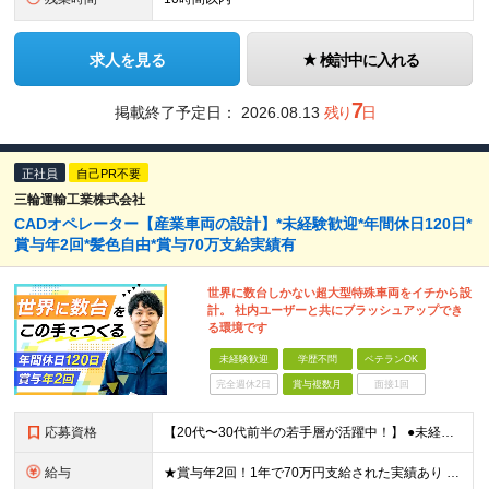
求人を見る
検討中に入れる
7
掲載終了予定日：
2026.08.13
残り
日
正社員
自己PR不要
三輪運輸工業株式会社
CADオペレーター【産業車両の設計】*未経験歓迎*年間休日120日*
賞与年2回*髪色自由*賞与70万支給実績有
世界に数台しかない超大型特殊車両をイチから設
計。 社内ユーザーと共にブラッシュアップでき
る環境です
未経験歓迎
学歴不問
ベテランOK
完全週休2日
賞与複数月
面接1回
応募資格
【20代〜30代前半の若手層が活躍中！】 ●未経験歓迎（人柄・意欲重視の採用です） ●学歴不問（高専・大卒の方は特に歓迎します） ★こんな方を求めています★ ・CAD（2D/3D）の使用経験がある方
給与
★賞与年2回！1年で70万円支給された実績あり 月給26万5,000円～33万円（基本給）＋各種手当 ※年齢・経験・能力等を考慮して決定します。 ※各種手当：通勤交通費、家族手当、時間外勤務手当な