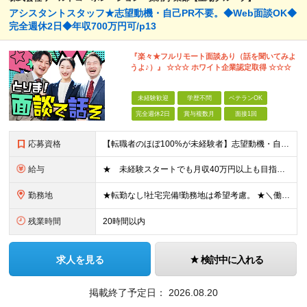
アシスタントスタッフ★志望動機・自己PR不要。◆Web面談OK◆
完全週休2日◆年収700万円可/p13
『楽々★フルリモート面談あり（話を聞いてみよ
うよ♪）』 ☆☆☆ ホワイト企業認定取得 ☆☆☆
未経験歓迎
学歴不問
ベテランOK
完全週休2日
賞与複数月
面接1回
応募資格
【転職者のほぼ100%が未経験者】志望動機・自己PR不要 ◎学歴、職歴、転職回数、正社員経験の有無などは一切問いません！ ◎ご年齢が38歳までの方※若年層の長期キャリア形成のため 普通自動車免許（
給与
★ 未経験スタートでも月収40万円以上も目指せます！ ★ ★ 試用期間6か月あり／給与・待遇に変更なし ★ ＼パターン①orパターン②で給与形態の選択が可能／ ＜パターン①＞ 月給+交通費+（残業
勤務地
★転勤なし!社宅完備!勤務地は希望考慮。 ★＼働きたいエリアで仕事ができます／ ★U・Iターン歓迎! ■関東/東京、神奈川、埼玉、千葉、群馬、栃木、茨城 ■東北/青森、秋田、岩手、宮城、福島、山形
残業時間
20時間以内
求人を見る
検討中に入れる
掲載終了予定日：
2026.08.20