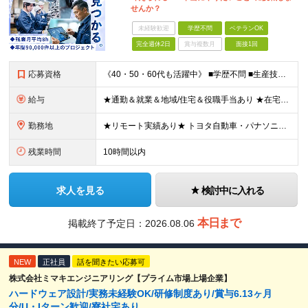
せんか？
未経験歓迎
学歴不問
ベテランOK
完全週休2日
賞与複数月
面接1回
応募資格
《40・50・60代も活躍中》 ■学歴不問 ■生産技術・生産管理・品質保証・評価・設計いずれかの実務経験をお持ちの方 ▽こんな方にオススメです！▽ 「経験を活かして幅広いプロジェクトに携わりたい」
給与
★通勤＆就業＆地域/住宅＆役職手当あり ★在宅勤務実績あり ★残業代は全額支給 ★選べる給与制度あり！ ■東京・神奈川・千葉・埼玉勤務の場合 月給24.5万円～55万円＋諸手当 （残業代は全額支給）
勤務地
★リモート実績あり★ トヨタ自動車・パナソニック・東芝など大手メーカーでのポストも多数！ 全国の取引先での就業となります（沖縄を除く） 『地元で働きたい』という希望に、業界トップクラス約7,00
残業時間
10時間以内
求人を見る
検討中に入れる
本日まで
掲載終了予定日：
2026.08.06
NEW
正社員
話を聞きたい応募可
株式会社ミマキエンジニアリング【プライム市場上場企業】
ハードウェア設計/実務未経験OK/研修制度あり/賞与6.13ヶ月
分/U・Iターン歓迎/寮社宅あり