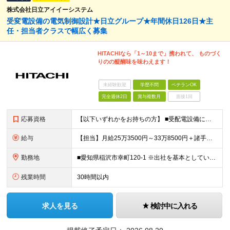
株式会社日立アイイーシステム
受変電設備の電気制御設計★日立グループ★年間休日126日★主
任・担当者クラスで幅広く募集
HITACHIなら「1～10まで」携われて、 ものづく
りのの醍醐味を味わえます！
未経験歓迎
学歴不問
ベテランOK
完全週休2日
賞与複数月
面接1回
応募資格
【以下いずれかをお持ちの方】 ■受配電設備における設計経験 ■電気・計装設備における設計経験 ※学歴は問いません。
給与
【担当】月給25万3500円～33万8500円＋諸手当＋賞与 【主任】月給29万7500円～39万5000円＋諸手当＋賞与 ※経験や能力を充分に考慮したうえで加給優遇します。 ※残業代は全額別途支給
勤務地
■愛知県稲沢市幸町120-1 ※出社を基本としていますが、業務状況やご家庭の事情に応じて、リモートワークの相談も可能です。 (変更の範囲)上記を除く当社関連勤務地
残業時間
30時間以内
求人を見る
検討中に入れる