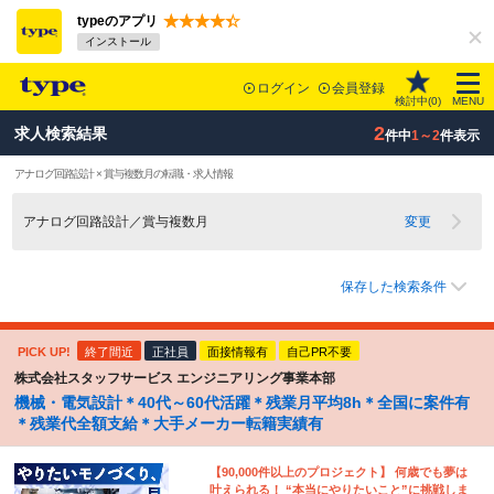
typeのアプリ
インストール
ログイン
会員登録
検討中(
0
)
MENU
2
求人検索結果
件中
1～2
件表示
アナログ回路設計 × 賞与複数月の転職・求人情報
アナログ回路設計／賞与複数月
変更
保存した検索条件
PICK UP!
終了間近
正社員
面接情報有
自己PR不要
株式会社スタッフサービス エンジニアリング事業本部
機械・電気設計＊40代～60代活躍＊残業月平均8h＊全国に案件有
＊残業代全額支給＊大手メーカー転籍実績有
【90,000件以上のプロジェクト】 何歳でも夢は
叶えられる！ “本当にやりたいこと”に挑戦しま