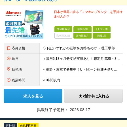
日本が世界に誇る「ミマキのプリンタ」を手掛け
ませんか？
未経験歓迎
学歴不問
ベテランOK
完全週休2日
賞与複数月
面接1回
応募資格
◇下記いずれかの経験をお持ちの方 ・理工学部出身の方（理学系・機械系・電気系） ・デジタル、アナログ回路の設計経験者 ・FPGAの設計経験者 ・モータ、センサ選定などのハーネス設計経験者 ・電機評価、
給与
＜賞与6.13ヶ月分支給実績あり！想定月収25～33万円、想定年収460～700万＞ 月給：21万3000円～+各種手当 ＜修士号を取得している方＞ 月給：23万6500円～+各種手当 ※経験・ス
勤務地
＜長野・東京で募集中！U・Iターン歓迎★借り上げ社宅制度あり！＞ ■本社 住所：長野県東御市滋野乙2182-3 ★マイカー通勤OK！駐車場あり ■東京支社 住所：東京都品川区北品川5-9-41 T
残業時間
20時間以内
求人を見る
検討中に入れる
掲載終了予定日：
2026.08.17
正社員
自己PR不要