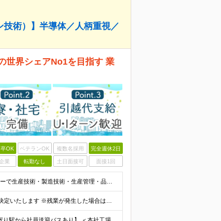
ン技術）】半導体／人柄重視／
世界シェアNo1を目指す 業
卒OK
ベテランOK
複数名採用
完全週休2日
企業
転勤なし
土日面接可
面接1回
■業界不問（半導体の知識･経験は問いません） ■メーカーで生産技術・製造技術・生産管理・品質管理に携わった経験がある方 ◎工程立上げ・改善 ◎歩留り改善 ◎品質向上など ＜異業界の方も大歓迎！＞ 機
基本給：月給30万円～37万円 ※スキルや経験を考慮し決定いたします ※残業が発生した場合は、別途支給 ★年収500万円～600万円 ★年収600万円以上での提示実績多数
【岩手県北上市／転勤なし／マイカー通勤OK／会社最寄り駅から社員送迎バスあり】 ＜本社工場＞ 岩手県北上市北工業団地5-29 ★U・Iターン歓迎！ 引っ越し費用補助／自己負担2～3割の社宅制度があ