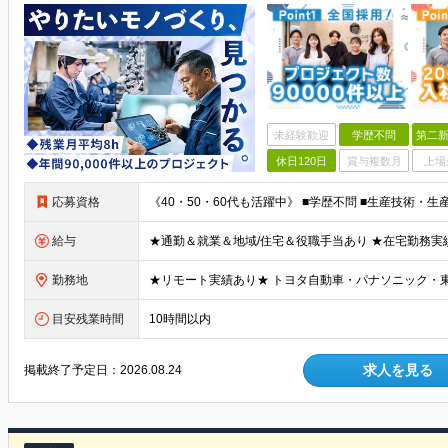
未経験歓迎
学歴不問
第二新
休日120日
賞与複数月
上場
応募資格
給与
勤務地
目安残業時間
10時間以内
求人を見る
掲載終了予定日：
2026.08.24