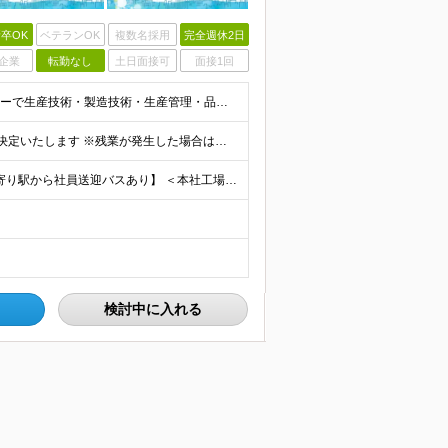
卒OK
ベテランOK
複数名採用
完全週休2日
企業
転勤なし
土日面接可
面接1回
■業界不問（半導体の知識･経験は問いません） ■メーカーで生産技術・製造技術・生産管理・品質管理に携わった経験がある方 ◎工程立上げ・改善 ◎歩留り改善 ◎品質向上など ＜異業界の方も大歓迎！＞ 機
基本給：月給30万円～37万円 ※スキルや経験を考慮し決定いたします ※残業が発生した場合は、別途支給 ★年収500万円～600万円 ★年収600万円以上での提示実績多数
【岩手県北上市／転勤なし／マイカー通勤OK／会社最寄り駅から社員送迎バスあり】 ＜本社工場＞ 岩手県北上市北工業団地5-29 ★U・Iターン歓迎！ 引っ越し費用補助／自己負担2～3割の社宅制度があ
検討中に入れる