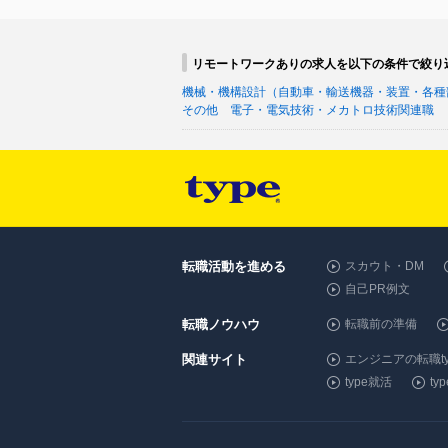
リモートワークありの求人を以下の条件で絞り
機械・機構設計（自動車・輸送機器・装置・各種
その他 電子・電気技術・メカトロ技術関連職
転職活動を進める
スカウト・DM
自己PR例文
転職ノウハウ
転職前の準備
関連サイト
エンジニアの転職ty
type就活
t