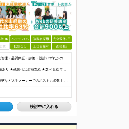
卒OK
ベテランOK
複数名採用
完全週休2日
企業
転勤なし
土日面接可
面接1回
《40・50・60代も活躍中》 ■学歴不問 ■生産技術・生産管理・品質保証・評価・設計いずれかの実務経験をお持ちの方 ▽こんな方にオススメです！▽ 「経験を活かして幅広いプロジェクトに携わりたい」
★通勤＆就業＆地域/住宅＆役職手当あり ★在宅勤務実績あり ★残業代は全額支給 ★選べる給与制度あり！ ■東京・神奈川・千葉・埼玉勤務の場合 月給24.5万円～55万円＋諸手当 （残業代は全額支給）
★リモート実績あり★ トヨタ自動車・パナソニック・東芝など大手メーカーでのポストも多数！ 全国の取引先での就業となります（沖縄を除く） 『地元で働きたい』という希望に、業界トップクラス約7,00
検討中に入れる