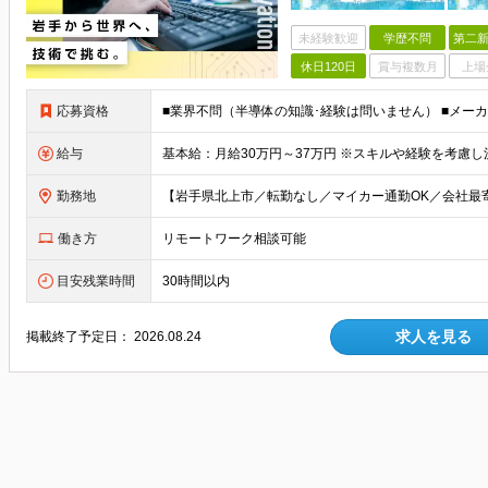
未経験歓迎
学歴不問
第二新
休日120日
賞与複数月
上場
応募資格
給与
勤務地
働き方
リモートワーク相談可能
目安残業時間
30時間以内
求人を見る
掲載終了予定日：
2026.08.24