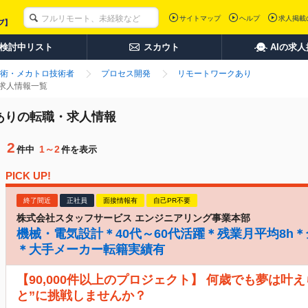
サイトマップ
ヘルプ
求人掲載
検討中リスト
スカウト
AIの求
術・メカトロ技術者
プロセス開発
リモートワークあり
・求人情報一覧
クありの転職・求人情報
2
1～2
件中
件を表示
PICK UP!
終了間近
正社員
面接情報有
自己PR不要
株式会社スタッフサービス エンジニアリング事業本部
機械・電気設計＊40代～60代活躍＊残業月平均8h
＊大手メーカー転籍実績有
【90,000件以上のプロジェクト】 何歳でも夢は叶
と”に挑戦しませんか？