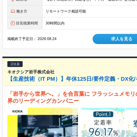
働き方
リモートワーク相談可能
目安残業時間
30時間以内
求人を見る
掲載終了予定日：
2026.08.24
正社員
キオクシア岩手株式会社
【生産技術（IT PM）】年休125日/要件定義・DX
「岩手から世界へ。」を合言葉に フラッシュメモリの
界のリーディングカンパニー