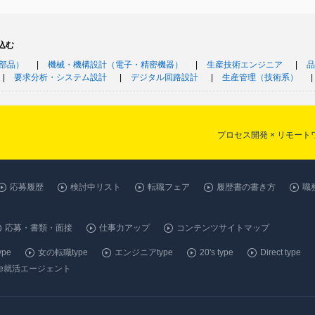
込む
部品）
機械・機構設計（電子・精密機器）
生産技術エンジニア
品
要求分析・システム設計
デジタル回路設計
生産管理（技術系）
プロセス開発 × リモー
応募履歴
検討中リスト
転職フェア
履歴書の書き方
職
応募・書類・面接
仕事力アップ
コンテンツサイトマップ
pe
女の転職type
エンジニアtype
20's type
Direct type
ype就活エージェント