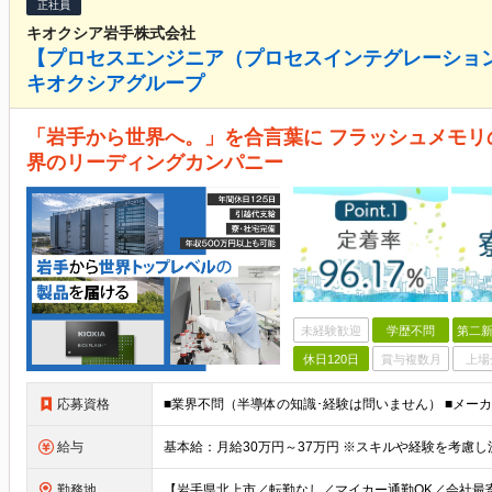
正社員
キオクシア岩手株式会社
【プロセスエンジニア（プロセスインテグレーショ
キオクシアグループ
「岩手から世界へ。」を合言葉に フラッシュメモリの
界のリーディングカンパニー
未経験歓迎
学歴不問
第二新
休日120日
賞与複数月
上場
応募資格
給与
勤務地