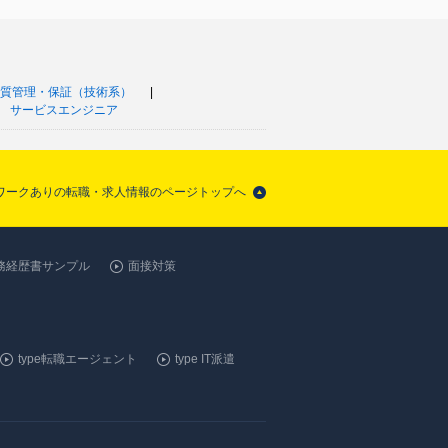
質管理・保証（技術系）
サービスエンジニア
トワークありの転職・求人情報のページトップへ
務経歴書サンプル
面接対策
type転職エージェント
type IT派遣