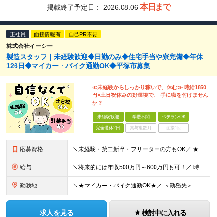
本日まで
掲載終了予定日：
2026.08.06
正社員
面接情報有
自己PR不要
株式会社イーシー
製造スタッフ｜未経験歓迎◆日勤のみ◆住宅手当や寮完備◆年休
126日◆マイカー・バイク通勤OK◆平塚市募集
≪未経験からしっかり稼いで、休む≫ 時給1850
円×土日祝休みの好環境で、 手に職を付けません
か？
未経験歓迎
学歴不問
ベテランOK
完全週休2日
賞与複数月
面接1回
応募資格
＼未経験・第二新卒・フリーターの方もOK／ ★手に職をつけて安定したい方、大歓迎！ ●学歴不問 ●コミュニケーションを大切に、チームで働ける方 ＼こんな方にピッタリです！／ ◎機械いじりやプラモデル
給与
＼将来的には年収500万円～600万円も可！／ 時給1,850円～2,313円＋etc. ※経験・能力を考慮の上、決定します。 ※給与改定年1回、年度昇給あり。 ※月給制への変更も相談可能です。 ※
勤務地
＼★マイカー・バイク通勤OK★／ ＜勤務先＞ 神奈川県平塚市工業団地内 ※(変更の範囲)上記を除く当社関連勤務地
求人を見る
検討中に入れる