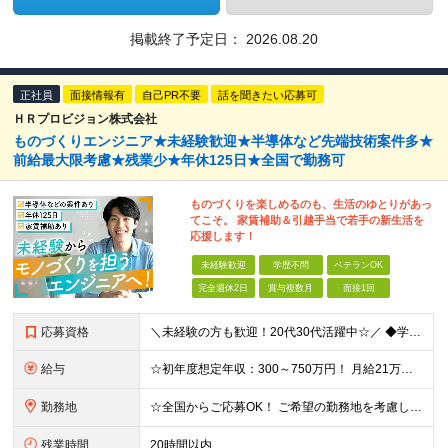
掲載終了予定日：
2026.08.20
正社員
面接情報有
自己PR不要
話を聞きたい応募可
ＨＲプロビジョン株式会社
ものづくりエンジニア★未経験歓迎★半導体など先端技術案件多★
前給最大限考慮★残業少★年休125日★全国で勤務可
ものづくりを楽しめるのも、生活のゆとりがあっ
てこそ。 家賃補助＆引越手当で若手の新生活を
応援します！
未経験歓迎
学歴不問
ベテランOK
完全週休2日
賞与複数月
面接1回
応募資格
＼未経験の方も歓迎！20代30代活躍中☆／ ◆学歴不問 ◆経験不問 ☆豊富に案件を取り揃えているため、言語やフェーズ、レベル感は問いません！ ☆経験に応じて即戦力として活躍いただくことも◎ ☆何らか
給与
☆初年度想定年収：300～750万円！ 月給21万円～45万円＋残業代全額支給＋各種手当！ 【500以上の給与テーブルで納得感ある評価体制◎】 【様々な手当をご用意しています！】 ◆通勤手当 ◆
勤務地
☆全国からご応募OK！ ご希望の勤務地を考慮し、全国各地で勤務いただけます◎ ＼東北・北陸地域の採用を強化中です！／ 【該当地域】 └北海道・岩手・宮城・福島・茨城・栃木・群馬・埼玉・東京・神奈川
残業時間
20時間以内