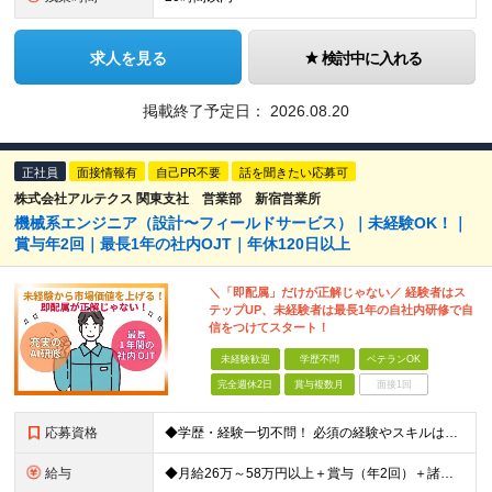
求人を見る
検討中に入れる
掲載終了予定日：
2026.08.20
正社員
面接情報有
自己PR不要
話を聞きたい応募可
株式会社アルテクス 関東支社 営業部 新宿営業所
機械系エンジニア（設計〜フィールドサービス）｜未経験OK！｜
賞与年2回｜最長1年の社内OJT｜年休120日以上
＼「即配属」だけが正解じゃない／ 経験者はス
テップUP、未経験者は最長1年の自社内研修で自
信をつけてスタート！
未経験歓迎
学歴不問
ベテランOK
完全週休2日
賞与複数月
面接1回
応募資格
◆学歴・経験一切不問！ 必須の経験やスキルは特にありません！ 完全未経験者から経験者まで、幅広く募集！ インフラエンジニアや未経験ITエンジニアを目指していたが、実際に機械を触る方が好きだと気づいた方
給与
◆月給26万～58万円以上＋賞与（年2回）＋諸手当 ◆年収350～450万円 ※経験や能力を考慮して優遇します ※残業代は別途全額支給します ※試用期間3ヶ月（期間中も待遇・条件に差異はございませ