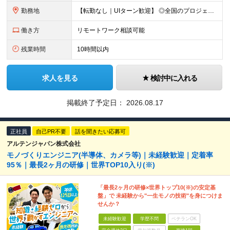
勤務地
【転勤なし｜UIターン歓迎】 ◎全国のプロジェクト先へ配属 ※配属先は希望を考慮します ※お任せする業務の状況により転居を伴う就業の可能性はありますが、その際は希望を考慮します ※配属先や業務内容
働き方
リモートワーク相談可能
残業時間
10時間以内
求人を見る
検討中に入れる
掲載終了予定日：
2026.08.17
正社員
自己PR不要
話を聞きたい応募可
アルテンジャパン株式会社
モノづくりエンジニア(半導体、カメラ等)｜未経験歓迎｜定着率
95％｜最長2ヶ月の研修｜世界TOP10入り(※)
「最長2ヶ月の研修×世界トップ10(※)の安定基
盤」で 未経験から"一生モノの技術"を身につけま
せんか？
未経験歓迎
学歴不問
ベテランOK