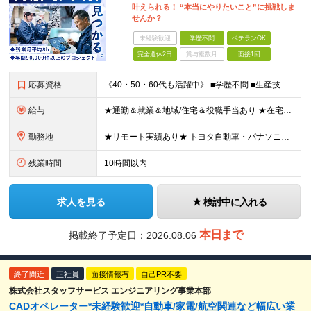
叶えられる！ “本当にやりたいこと”に挑戦しま
せんか？
未経験歓迎
学歴不問
ベテランOK
完全週休2日
賞与複数月
面接1回
応募資格
《40・50・60代も活躍中》 ■学歴不問 ■生産技術・生産管理・品質保証・評価・設計いずれかの実務経験をお持ちの方 ▽こんな方にオススメです！▽ 「経験を活かして幅広いプロジェクトに携わりたい」
給与
★通勤＆就業＆地域/住宅＆役職手当あり ★在宅勤務実績あり ★残業代は全額支給 ★選べる給与制度あり！ ■東京・神奈川・千葉・埼玉勤務の場合 月給24.5万円～55万円＋諸手当 （残業代は全額支給）
勤務地
★リモート実績あり★ トヨタ自動車・パナソニック・東芝など大手メーカーでのポストも多数！ 全国の取引先での就業となります（沖縄を除く） 『地元で働きたい』という希望に、業界トップクラス約7,00
残業時間
10時間以内
求人を見る
検討中に入れる
本日まで
掲載終了予定日：
2026.08.06
終了間近
正社員
面接情報有
自己PR不要
株式会社スタッフサービス エンジニアリング事業本部
CADオペレーター*未経験歓迎*自動車/家電/航空関連など幅広い業