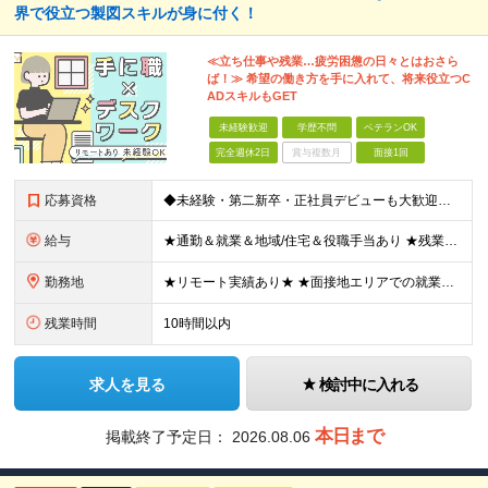
界で役立つ製図スキルが身に付く！
≪立ち仕事や残業…疲労困憊の日々とはおさら
ば！≫ 希望の働き方を手に入れて、将来役立つC
ADスキルもGET
未経験歓迎
学歴不問
ベテランOK
完全週休2日
賞与複数月
面接1回
応募資格
◆未経験・第二新卒・正社員デビューも大歓迎／経験・知識ゼロでOK！ ◆学歴不問 ★人物重視 ★入社前の経験・スキルはゼロでOK CADの基本的な知識・操作経験がある方は歓迎します。 地方在住の方も
給与
★通勤＆就業＆地域/住宅＆役職手当あり ★残業代は全額支給 ★選べる給与制度あり！ ■東京・神奈川・千葉・埼玉勤務の場合 月給24.5万円～55万円＋諸手当 （残業代は全額支給） (20,000円の
勤務地
★リモート実績あり★ ★面接地エリアでの就業率92％以上！ 『地元で働きたい』という希望に、業界トップクラス約7,000件の取引事業所数、90,000件以上のプロジェクトから検討をいたします。 全
残業時間
10時間以内
求人を見る
検討中に入れる
本日まで
掲載終了予定日：
2026.08.06