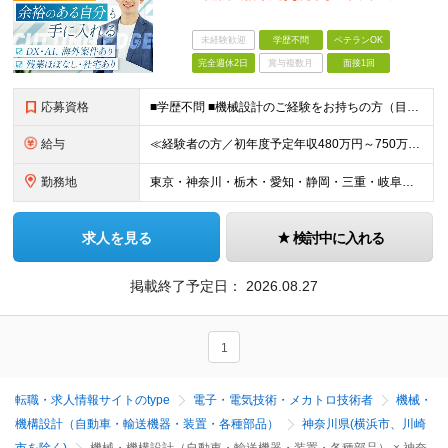
未経験歓迎
学歴不問
ベテランOK
完全週休2日
賞与複数月
面接1回
応募資格
■学歴不問 ■機械設計のご経験をお持ちの方（目安として2年以上を想定しています） ≪こんな方はぜひご応募ください≫ □大手メーカーのプロジェクトで自身の技術を磨きたい方 □将来的にAIやDXなど、新
給与
≪経験者の方／初年度予定年収480万円～750万円≫ ■月給40万～65万円＋時間外手当（全額）＋交通費（全額） ★自動車業界での機械設計経験を5年以上お持ちの方は、 月給60万円～の採用も可
勤務地
東京・神奈川・栃木・愛知・静岡・三重・岐阜のプロジェクト先。 ＜本社＞ 愛知県名古屋市中区錦一丁目6番36号 N.A.Pビル5階 ※転勤はありません。希望エリアを考慮して配属します。 ※U・Iタ
求人を見る
検討中に入れる
掲載終了予定日：
2026.08.27
1
転職・求人情報サイトのtype
電子・電気技術・メカトロ技術者
機械・
機構設計（自動車・輸送機器・装置・各種部品）
神奈川県(横浜市、川崎