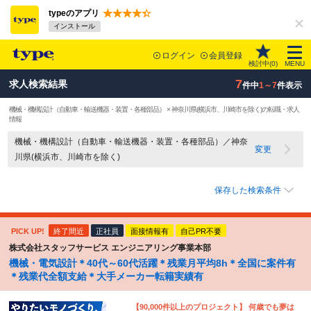
typeのアプリ
インストール
ログイン
会員登録
検討中(
0
)
MENU
7
求人検索結果
件中
1～7
件表示
機械・機構設計（自動車・輸送機器・装置・各種部品） × 神奈川県(横浜市、川崎市を除く)の転職・求人
情報
機械・機構設計（自動車・輸送機器・装置・各種部品）／神奈
変更
川県(横浜市、川崎市を除く)
保存した検索条件
PICK UP!
終了間近
正社員
面接情報有
自己PR不要
株式会社スタッフサービス エンジニアリング事業本部
機械・電気設計＊40代～60代活躍＊残業月平均8h＊全国に案件有
＊残業代全額支給＊大手メーカー転籍実績有
【90,000件以上のプロジェクト】 何歳でも夢は