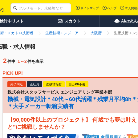
サイトマップ
ヘルプ
求人掲載
検討中リスト
スカウト
AIの求
術・メカトロ技術者
生産技術エンジニア
大阪府
生産技術エンジ
転職・求人情報
2
1～2
件中
件を表示
PICK UP!
終了間近
正社員
面接情報有
自己PR不要
株式会社スタッフサービス エンジニアリング事業本部
機械・電気設計＊40代～60代活躍＊残業月平均8h
＊大手メーカー転籍実績有
【90,000件以上のプロジェクト】 何歳でも夢は叶
と”に挑戦しませんか？