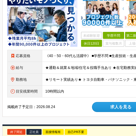
未経験歓迎
学歴不問
第二新
休日120日
賞与複数月
上場
応募資格
給与
勤務地
目安残業時間
10時間以内
求人を見る
掲載終了予定日：
2026.08.24
終了間近
正社員
面接情報有
自己PR不要