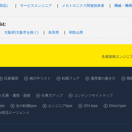
部品）
サービスエンジニア
メカトロニクス関連技術者
機械・機構
込む
大阪府(大阪市を除く)
奈良県
和歌山県
生産技術エンジニア
応募履歴
検討中リスト
転職フェア
履歴書の書き方
職
応募・書類・面接
仕事力アップ
コンテンツサイトマップ
pe
女の転職type
エンジニアtype
20's type
Direct type
ype就活エージェント