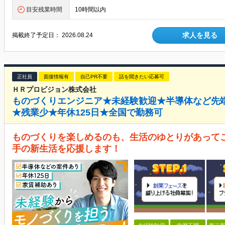
目安残業時間
10時間以内
求人を見る
掲載終了予定日：
2026.08.24
正社員
面接情報有
自己PR不要
話を聞きたい応募可
ＨＲプロビジョン株式会社
ものづくりエンジニア★未経験歓迎★半導体など先
★残業少★年休125日★全国で勤務可
ものづくりを楽しめるのも、生活のゆとりがあって
手の新生活を応援します！