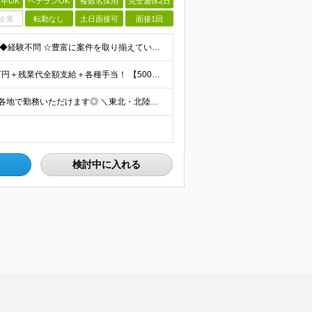
卒OK
ベテランOK
複数名採用
完全週休2日
企業
転勤なし
土日面接可
面接1回
＼未経験の方も歓迎！20代30代活躍中☆／ ◆学歴不問 ◆経験不問 ☆豊富に案件を取り揃えているため、言語やフェーズ、レベル感は問いません！ ☆経験に応じて即戦力として活躍いただくことも◎ ☆何らか
☆初年度想定年収：300～750万円！ 月給21万円～45万円＋残業代全額支給＋各種手当！ 【500以上の給与テーブルで納得感ある評価体制◎】 【様々な手当をご用意しています！】 ◆通勤手当 ◆
☆全国からご応募OK！ ご希望の勤務地を考慮し、全国各地で勤務いただけます◎ ＼東北・北陸地域の採用を強化中です！／ 【該当地域】 └北海道・岩手・宮城・福島・茨城・栃木・群馬・埼玉・東京・神奈川
検討中に入れる