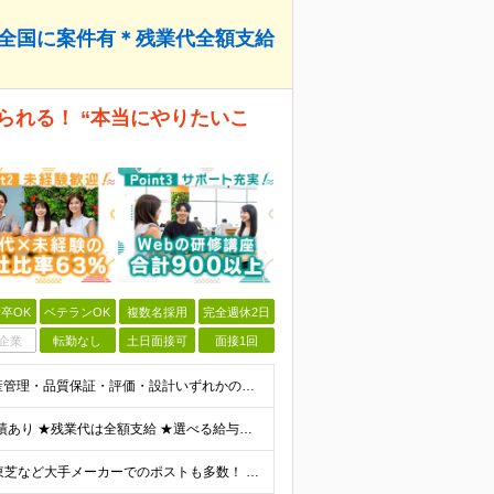
＊全国に案件有＊残業代全額支給
えられる！ “本当にやりたいこ
卒OK
ベテランOK
複数名採用
完全週休2日
企業
転勤なし
土日面接可
面接1回
《40・50・60代も活躍中》 ■学歴不問 ■生産技術・生産管理・品質保証・評価・設計いずれかの実務経験をお持ちの方 ▽こんな方にオススメです！▽ 「経験を活かして幅広いプロジェクトに携わりたい」
★通勤＆就業＆地域/住宅＆役職手当あり ★在宅勤務実績あり ★残業代は全額支給 ★選べる給与制度あり！ ■東京・神奈川・千葉・埼玉勤務の場合 月給24.5万円～55万円＋諸手当 （残業代は全額支給）
★リモート実績あり★ トヨタ自動車・パナソニック・東芝など大手メーカーでのポストも多数！ 全国の取引先での就業となります（沖縄を除く） 『地元で働きたい』という希望に、業界トップクラス約7,00