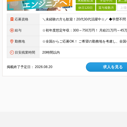
未経験歓迎
学歴不問
第二新
休日120日
賞与複数月
上場
応募資格
給与
勤務地
目安残業時間
20時間以内
求人を見る
掲載終了予定日：
2026.08.20