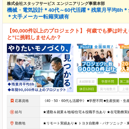
株式会社スタッフサービス エンジニアリング事業本部
機械・電気設計＊40代～60代活躍＊残業月平均8h
＊大手メーカー転籍実績有
【90,000件以上のプロジェクト】 何歳でも夢は叶
と”に挑戦しませんか？
未経験歓迎
学歴不問
第二新
休日120日
賞与複数月
上場
応募資格
給与
勤務地