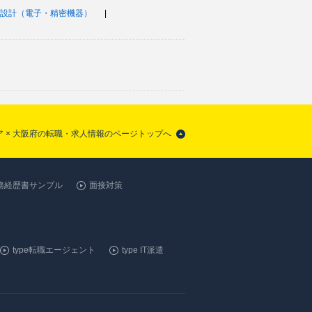
設計（電子・精密機器）
 × 大阪府の転職・求人情報のページトップへ
務経歴書サンプル
面接対策
type転職エージェント
type IT派遣