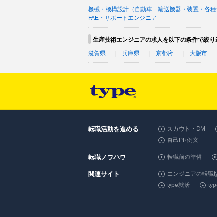
機械・機構設計（自動車・輸送機器・装置・各種
FAE・サポートエンジニア
生産技術エンジニアの求人を以下の条件で絞り
滋賀県
兵庫県
京都府
大阪市
転職活動を進める
スカウト・DM
自己PR例文
転職ノウハウ
転職前の準備
関連サイト
エンジニアの転職ty
type就活
t