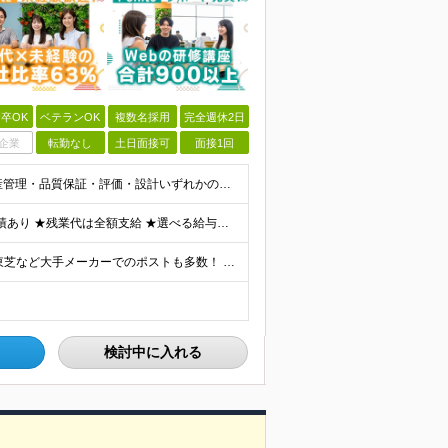
卒OK
ベテランOK
複数名採用
完全週休2日
企業
転勤なし
土日面接可
面接1回
《40・50・60代も活躍中》 ■学歴不問 ■生産技術・生産管理・品質保証・評価・設計いずれかの実務経験をお持ちの方 ▽こんな方にオススメです！▽ 「経験を活かして幅広いプロジェクトに携わりたい」
★通勤＆就業＆地域/住宅＆役職手当あり ★在宅勤務実績あり ★残業代は全額支給 ★選べる給与制度あり！ ■東京・神奈川・千葉・埼玉勤務の場合 月給24.5万円～55万円＋諸手当 （残業代は全額支給）
★リモート実績あり★ トヨタ自動車・パナソニック・東芝など大手メーカーでのポストも多数！ 全国の取引先での就業となります（沖縄を除く） 『地元で働きたい』という希望に、業界トップクラス約7,00
検討中に入れる