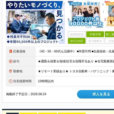
未経験歓迎
学歴不問
第二新
休日120日
賞与複数月
上場
応募資格
給与
勤務地
目安残業時間
10時間以内
求人を見る
掲載終了予定日：
2026.08.24