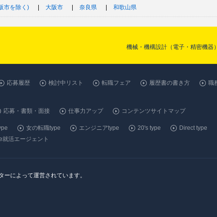
阪市を除く)
大阪市
奈良県
和歌山県
機械・機構設計（電子・精密機器）
応募履歴
検討中リスト
転職フェア
履歴書の書き方
職
応募・書類・面接
仕事力アップ
コンテンツサイトマップ
pe
女の転職type
エンジニアtype
20's type
Direct type
ype就活エージェント
ンターによって運営されています。