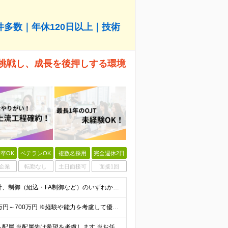
多数｜年休120日以上｜技術
で挑戦し、成長を後押しする環境
卒OK
ベテランOK
複数名採用
完全週休2日
企業
転勤なし
土日面接可
面接1回
【学歴不問／第二新卒大歓迎！】 ★機械設計、電気設計、制御（組込・FA制御など）のいずれかに関する一連の工程経験をお持ちの方（実務年数やブランクは問いません） 〜「完全にマネジメントができる方」だけ
◆月給41万～60万円以上＋賞与＋諸手当 想定年収500万円～700万円 ※経験や能力を考慮して優遇します ※残業代は別途全額支給します ※試用期間3ヶ月（期間中も待遇・条件に差異はございません）
【転勤なし｜UIターン歓迎】 ◎全国のプロジェクト先へ配属 ※配属先は希望を考慮します ※お任せする業務の状況により転居を伴う就業の可能性はありますが、その際は希望を考慮します ◆本社 福岡県