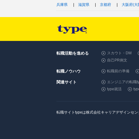
兵庫県
滋賀県
京都府
大阪府(大
転職活動を進める
スカウト・DM
自己PR例文
転職ノウハウ
転職前の準備
関連サイト
エンジニアの転職ty
type就活
t
転職サイトtypeは株式会社キャリアデザインセ