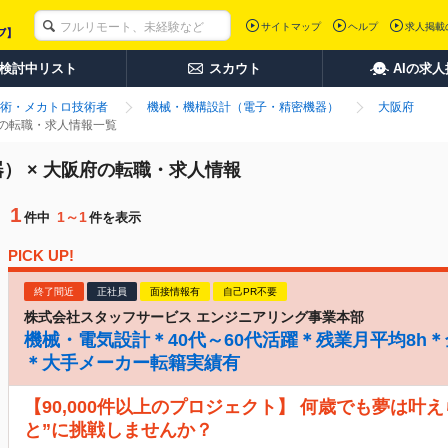
サイトマップ
ヘルプ
求人掲載
検討中リスト
スカウト
AIの求
術・メカトロ技術者
機械・機構設計（電子・精密機器）
大阪府
府の転職・求人情報一覧
） × 大阪府の転職・求人情報
1
1～1
件中
件を表示
PICK UP!
終了間近
正社員
面接情報有
自己PR不要
株式会社スタッフサービス エンジニアリング事業本部
機械・電気設計＊40代～60代活躍＊残業月平均8h
＊大手メーカー転籍実績有
【90,000件以上のプロジェクト】 何歳でも夢は叶
と”に挑戦しませんか？