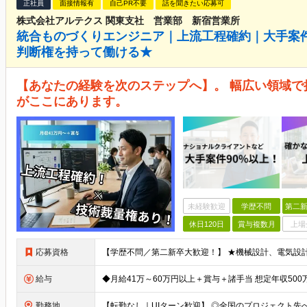
正社員
面接情報有
自己PR不要
話を聞きたい応募可
株式会社アルテクス 関東支社 営業部 新宿営業所
統合ものづくりエンジニア｜上流工程確約｜大手案件
判断権を持って働ける★
【あなたの経験を次のステップへ】。 幅広い領域
がここにあります。
未経験歓迎
学歴不問
第二新
休日120日
賞与複数月
上場
応募資格
給与
勤務地