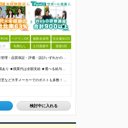
卒OK
ベテランOK
複数名採用
完全週休2日
企業
転勤なし
土日面接可
面接1回
《40・50・60代も活躍中》 ■学歴不問 ■生産技術・生産管理・品質保証・評価・設計いずれかの実務経験をお持ちの方 ▽こんな方にオススメです！▽ 「経験を活かして幅広いプロジェクトに携わりたい」
★通勤＆就業＆地域/住宅＆役職手当あり ★在宅勤務実績あり ★残業代は全額支給 ★選べる給与制度あり！ ■東京・神奈川・千葉・埼玉勤務の場合 月給24.5万円～55万円＋諸手当 （残業代は全額支給）
★リモート実績あり★ トヨタ自動車・パナソニック・東芝など大手メーカーでのポストも多数！ 全国の取引先での就業となります（沖縄を除く） 『地元で働きたい』という希望に、業界トップクラス約7,00
検討中に入れる