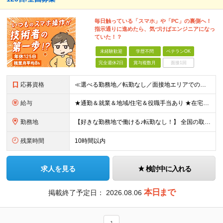
毎日触っている「スマホ」や「PC」の裏側へ！
指示通りに進めたら、気づけばエンジニアになっ
ていた！？
未経験歓迎
学歴不問
ベテランOK
完全週休2日
賞与複数月
面接1回
応募資格
≪選べる勤務地／転勤なし／面接地エリアでの就業率92％以上≫ ※学歴不問 ◆経験は一切問いません ◆転職回数・ブランク期間も不問 ◆面接というよりは“リラックス面談”です ≪こんな方をお待ちしてい
給与
★通勤＆就業＆地域/住宅＆役職手当あり ★在宅勤務実績あり ★残業代は全額支給 ★選べる給与制度あり！ ■東京・神奈川・千葉・埼玉勤務の場合 月給24.5万円～55万円＋諸手当 （残業代は全額支給）
勤務地
【好きな勤務地で働ける♪転勤なし！】 全国の取引先での就業となります（沖縄を除く） ★面接地エリアでの就業率92％以上！ 『地元で働きたい』『通いやすいところで働きたい』といった希望に、業界トップ
残業時間
10時間以内
求人を見る
検討中に入れる
本日まで
掲載終了予定日：
2026.08.06