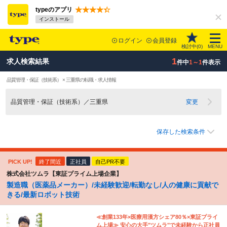
typeのアプリ
インストール
ログイン
会員登録
検討中(
0
)
MENU
1
求人検索結果
件中
1～1
件表示
品質管理・保証（技術系） × 三重県の転職・求人情報
品質管理・保証（技術系）／三重県
変更
保存した検索条件
PICK UP!
終了間近
正社員
自己PR不要
株式会社ツムラ【東証プライム上場企業】
製造職（医薬品メーカー）/未経験歓迎/転勤なし/人の健康に貢献で
きる/最新ロボット技術
≪創業133年×医療用漢方シェア80％×東証プライ
ム上場≫ 安心の大手"ツムラ"で未経験から正社員