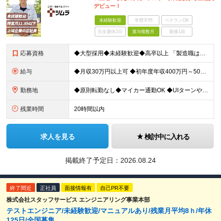
デビュー！
未経験歓迎
学歴不問
ベテランOK
完全週休2日
賞与複数月
面接1回
応募資格
◆大型採用◆未経験歓迎◆高卒以上 「製造職は初めて…」という方でも大丈夫。 イチから丁寧にお教えしますのでご安心ください。 ＼こんなアナタにピッタリ／ ◎「人の健康に貢献したい」という想いがある
給与
◆月収30万円以上可 ◆初年度年収400万円～500万円想定 月給21万7,080円～22万7,810円＋各種手当＋賞与年2回 ★「手当」や「賞与」が手厚いため、1年目未経験でも年収400万円以上
勤務地
◆原則転勤なし◆マイカー通勤OK ◆UIターンや移住転職歓迎。Web面接実施中 ＜茨城工場＞ 茨城県稲敷郡阿見町吉原3586 ┗クリーンで働きやすいのが魅力です。 ★豊かな自然と便利な生活環境が調
残業時間
20時間以内
求人を見る
検討中に入れる
掲載終了予定日：
2026.08.24
終了間近
正社員
面接情報有
自己PR不要
株式会社スタッフサービス エンジニアリング事業本部
テストエンジニア/未経験歓迎/マニュアルあり/残業月平均8ｈ/年休
125日/全国募集