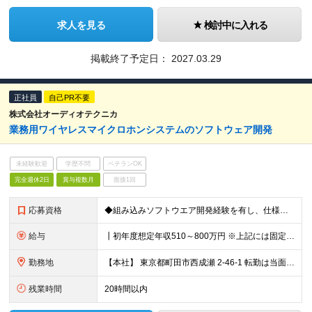
求人を見る
検討中に入れる
掲載終了予定日：
2027.03.29
正社員
自己PR不要
株式会社オーディオテクニカ
業務用ワイヤレスマイクロホンシステムのソフトウェア開発
未経験歓迎
学歴不問
ベテランOK
完全週休2日
賞与複数月
面接1回
応募資格
◆組み込みソフトウエア開発経験を有し、仕様作成からコーディングが行えること ◆要求仕様書から設計詳細仕様を作成できること ◆UT/CTテスト仕様を作成し、テストを実施できること
給与
┃初年度想定年収510～800万円 ※上記には固定残業代20時間分を含みます 超過分は別途支給いたします ※試用期間あり（3ヶ月） 期間中、欠勤が発生しなければ待遇などの変更はありません
勤務地
【本社】 東京都町田市西成瀬 2-46-1 転勤は当面の間ありません。 (変更の範囲)会社の定める勤務地
残業時間
20時間以内