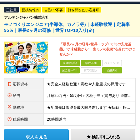
正社員
面接情報有
自己PR不要
話を聞きたい応募可
アルテンジャパン株式会社
モノづくりエンジニア(半導体、カメラ等)｜未経験歓迎｜定着率
95％｜最長2ヶ月の研修｜世界TOP10入り(※)
「最長2ヶ月の研修×世界トップ10(※)の安定基
盤」で 未経験から"一生モノの技術"を身につけま
せんか？
未経験歓迎
学歴不問
ベテランOK
完全週休2日
賞与複数月
面接1回
応募資格
★完全未経験歓迎！意欲や人物重視の採用です ★文系・理系問わず歓迎いたします！ ■学歴不問 ■第二新卒歓迎 ■職種・業種・社会人未経験OK ■フリーター・社会人経験10年以上の方も歓迎 ■ブランク・
給与
月給25万円～55万円＋各種手当＋賞与あり ※前職の給与・経験・スキルなどを考慮のうえで決定します ※残業代は1分単位で全額支給します ※試用期間3ヶ月。その間の給与・待遇に差異はありません ★充実
勤務地
★配属先は希望を最大限考慮します ★転勤・転居については相談可能です ★U・Iターン歓迎 全国の各プロジェクト先で募集します。 ＜プロジェクト先＞ ■北海道：千歳市 ■関東：埼玉県・千葉県・東京都
残業時間
20時間以内
求人を見る
検討中に入れる