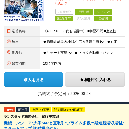
せんか？
未経験歓迎
学歴不問
ベテランOK
完全週休2日
賞与複数月
面接1回
応募資格
《40・50・60代も活躍中》 ■学歴不問 ■生産技術・生産管理・品質保証・評価・設計いずれかの実務経験をお持ちの方 ▽こんな方にオススメです！▽ 「経験を活かして幅広いプロジェクトに携わりたい」
給与
★通勤＆就業＆地域/住宅＆役職手当あり ★在宅勤務実績あり ★残業代は全額支給 ★選べる給与制度あり！ ■東京・神奈川・千葉・埼玉勤務の場合 月給24.5万円～55万円＋諸手当 （残業代は全額支給）
勤務地
★リモート実績あり★ トヨタ自動車・パナソニック・東芝など大手メーカーでのポストも多数！ 全国の取引先での就業となります（沖縄を除く） 『地元で働きたい』という希望に、業界トップクラス約7,00
残業時間
10時間以内
求人を見る
検討中に入れる
掲載終了予定日：
2026.08.24
NEW
正社員
自己PR不要
話を聞きたい応募可
ランスタッド株式会社 ESS事業部
機械エンジニア*大手SIerと直取引*プライム多数*5期連続増収増益*
スタートアップ期*残業少なめ