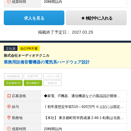
残業時間
20時間以内
求人を見る
検討中に入れる
掲載終了予定日：
2027.03.29
正社員
自己PR不要
株式会社オーディオテクニカ
業務用設備音響機器の電気系ハードウェア設計
未経験歓迎
学歴不問
ベテランOK
完全週休2日
賞与複数月
面接1回
応募資格
◆家電、IT機器、通信機器などの製品設計開発経験５年以上 ◆部品データシート読解、メールでのやり取りが可能な英語能力
給与
┃初年度想定年収510～920万円 ※上記には固定残業代20時間分を含みます 超過分は別途支給いたします ※試用期間あり（3ヶ月） 期間中、欠勤が発生しなければ待遇などの変更はありません
勤務地
【本社】 東京都町田市西成瀬 2-46-1 転勤は当面の間ありません。 (変更の範囲)会社の定める勤務地
残業時間
20時間以内