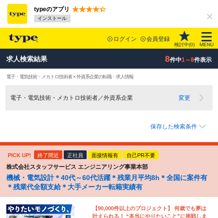
typeのアプリ
インストール
ログイン
会員登録
検討中(
0
)
MENU
8
求人検索結果
件中
1～8
件表示
電子・電気技術・メカトロ技術者 × 外資系企業の転職・求人情報
電子・電気技術・メカトロ技術者／外資系企業
変更
保存した検索条件
PICK UP!
終了間近
正社員
面接情報有
自己PR不要
株式会社スタッフサービス エンジニアリング事業本部
機械・電気設計＊40代～60代活躍＊残業月平均8h＊全国に案件有
＊残業代全額支給＊大手メーカー転籍実績有
【90,000件以上のプロジェクト】 何歳でも夢は
叶えられる！ “本当にやりたいこと”に挑戦しま