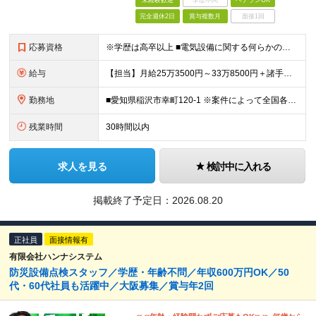
未経験歓迎
学歴不問
ベテランOK
完全週休2日
賞与複数月
面接1回
応募資格
※学歴は高卒以上 ■電気設備に関する何らかの業務経験（※経験不問） 下記の経験をお持ちの方は【主任】での採用が可能です。 ■電気工事に関する施工管理の経験（分野不問）
給与
【担当】月給25万3500円～33万8500円＋諸手当＋賞与 【主任】月給29万7500円～39万5000円＋諸手当＋賞与 ※経験や能力を充分に考慮したうえで加給優遇します。 ※残業代は全額別途支給
勤務地
■愛知県稲沢市幸町120-1 ※案件によって全国各地（西日本エリア中心）への出張が発生します。出張期間は案件により異なりますが、部内での相談・調整のうえご対応いただきます。 ※出社を基本としていま
残業時間
30時間以内
求人を見る
検討中に入れる
掲載終了予定日：
2026.08.20
正社員
面接情報有
有限会社ハンナシステム
防災設備点検スタッフ／学歴・年齢不問／年収600万円OK／50
代・60代社員も活躍中／大阪募集／賞与年2回