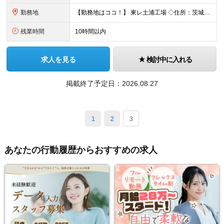
勤務地
【勤務地はココ！】 東レ土浦工場 ◇住所：茨城県土浦市北神立町2-1 ★嬉しい【転勤なし】！腰を据えて働けます！ ＜気になるアクセス方法は？＞ 【マイカー・バイク通勤の方】 もちろん車通勤OK！（広
残業時間
10時間以内
求人を見る
検討中に入れる
掲載終了予定日：
2026.08.27
1
2
3
あなたの行動履歴からおすすめの求人