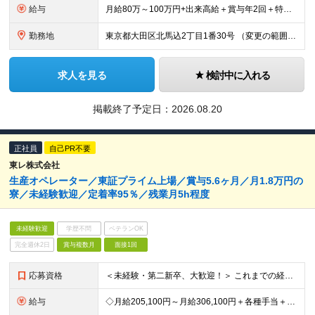
給与
月給80万～100万円+出来高給＋賞与年2回＋特別賞与年1回 ※固定残業代（20万5,000円～25万6,240円）含む。45時間を超える時間外労働は追加で支給。 ※特別賞与は業績による。 ※給与額
勤務地
東京都大田区北馬込2丁目1番30号 （変更の範囲）上記以外を除く当社関連勤務地
求人を見る
検討中に入れる
掲載終了予定日：
2026.08.20
正社員
自己PR不要
東レ株式会社
生産オペレーター／東証プライム上場／賞与5.6ヶ月／月1.8万円の
寮／未経験歓迎／定着率95％／残業月5h程度
未経験歓迎
学歴不問
ベテランOK
完全週休2日
賞与複数月
面接1回
応募資格
＜未経験・第二新卒、大歓迎！＞ これまでの経験やスキルは一切問いません！ 「これから頑張りたい」という意欲を重視した採用です◎ 【必須資格】 ・高卒以上の方 ＜こんな想いを持つ方を歓迎します！＞
給与
◇月給205,100円～月給306,100円＋各種手当＋賞与年2回 ※一律支給：交代手当（2万5,000円）が月給に含まれます。 ※経験・能力を考慮したうえで決定 ※時間外手当は別途、全額支給 ※試