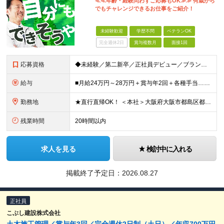
≪≪年齢・経験問わずご応募もOK≫≫ 何歳から
でもチャレンジできるお仕事をご紹介！
未経験歓迎
学歴不問
ベテランOK
完全週休2日
賞与複数月
面接1回
応募資格
◆未経験／第二新卒／正社員デビュー／ブランクOK！ ◆学歴不問 ◆普通自動車運転免許（AT限定可） ◎1つでもあてはまる方はぜひご応募ください！ ────────── ・手に職をつけたい方 ・安定し
給与
■月給24万円～28万円＋賞与年2回＋各種手当…＜未経験＞ ■月給28万円～＋賞与年2回＋各種手当…＜消防設備点検経験者※甲種消防設備士取得者＞ ※残業代は全額支給します（事前申請にて要許可） ※
勤務地
★直行直帰OK！ ＜本社＞大阪府大阪市都島区都島南通1丁目14－4 ●基本的に日中は外出しているので、お昼ご飯は車や作業場でゆっくり食べることが多いです。 ※(変更の範囲)上記を除く当社関連勤
残業時間
20時間以内
求人を見る
検討中に入れる
掲載終了予定日：
2026.08.27
正社員
こぶし建設株式会社