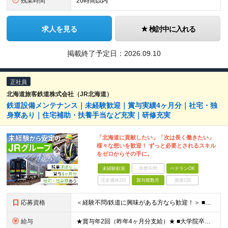
残業時間
20時間以内
求人を見る
検討中に入れる
掲載終了予定日：
2026.09.10
正社員
北海道旅客鉄道株式会社（JR北海道）
鉄道設備メンテナンス｜未経験歓迎｜賞与実績4ヶ月分｜社宅・独
身寮あり｜住宅補助・扶養手当など充実｜研修充実
「北海道に貢献したい」「次は長く働きたい」
様々な想いを歓迎！ ずっと必要とされるスキル
をゼロからその手に。
未経験歓迎
学歴不問
ベテランOK
完全週休2日
賞与複数月
面接1回
応募資格
＜経験不問/鉄道に興味がある方なら歓迎！＞ ■高卒以上 ■社会人経験がある方 ※住宅補給金制度あり ※業種・職種未経験歓迎 ※第二新卒歓迎 ※社会人経験10年以上歓迎
給与
★賞与年2回（昨年4ヶ月分支給）★ ■大学院卒：月給22万7,226円以上 ■大学卒：月給21万5,690円以上 ■高専卒：月給20万6,317円以上 ■高卒以上：月給19万8,489円以上 ※上記