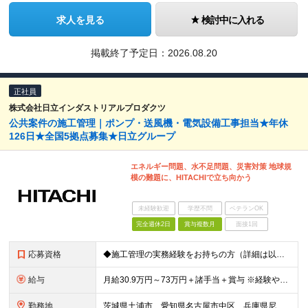
求人を見る
検討中に入れる
掲載終了予定日：
2026.08.20
正社員
株式会社日立インダストリアルプロダクツ
公共案件の施工管理｜ポンプ・送風機・電気設備工事担当★年休
126日★全国5拠点募集★日立グループ
エネルギー問題、水不足問題、災害対策 地球規
模の難題に、HITACHIで立ち向かう
未経験歓迎
学歴不問
ベテランOK
完全週休2日
賞与複数月
面接1回
応募資格
◆施工管理の実務経験をお持ちの方（詳細は以下） ◆高卒以上 その他にも下記業務経験をお持ちの方は、 【施工管理技術者（課長クラス）】としてお迎えいたします！ -------------- ◇機械/電
給与
月給30.9万円～73万円＋諸手当＋賞与 ※経験や能力を充分に考慮したうえで加給優遇します。 ※3ヶ月の試用期間があります。その間も労働条件は変わりません。 ◆担当業務に応じて、スタート月給が異なり
勤務地
茨城県土浦市、愛知県名古屋市中区、兵庫県尼崎市、広島県府中町、福岡市中央区｜全国5拠点で募集！ 【土浦事業所】 茨城県土浦市神立町603番地 【名古屋拠点】 愛知県名古屋市中区栄3-17-12 大津