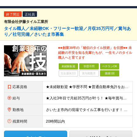
終了間近
正社員
有限会社伊藤タイル工業所
タイル職人／未経験OK・フリーター歓迎／月収35万円可／賞与あ
り／社宅完備／さいたま市募集
■■創業38年の「秘伝のタイル技術」を伝授■■ 未
経験の不安を知る先輩たちが、一生モノのタイル
職人へと育てます
未経験歓迎
学歴不問
ベテランOK
完全週休2日
賞与複数月
面接1回
応募資格
★未経験歓迎 ★学歴不問 ★普通自動車免許をお持ちの方 面接では学歴や過去の経験は一切こだわりません！ チャレンジしてみたいという気持ちがあれば、 誰でもご応募してください◎
給与
★入社3年目で月給35万円が叶う！ ★毎年賞与あり 日給11,000～21,000円（※日給月給制）＋賞与 ※残業代は別途支給します ※試用期間3ヵ月あり。期間中の給与・待遇の差異はありません ※日
勤務地
さいたま市内の現場でタイル工事を行います！ 【本社】 埼玉県さいたま市緑区芝原1-32-3 (変更の範囲)上記を除く当社関連勤務地
残業時間
20時間以内