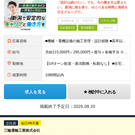
「設計は続けたい。でも、今の働き方は変えた
い」 新潟に根を張り、ゆとりある時間と挑戦を
日立グループで。
未経験歓迎
学歴不問
ベテランOK
完全週休2日
賞与複数月
面接1回
応募資格
■機械・電機設備の施工管理・設計経験 ■高卒以上 ≪このような方はぜひご応募ください≫ ◎安定企業に腰を据えて長く働きたい方 ◎新潟エリアで家庭と両立しながら働きたい方 ◎幅広い分野の設計に携わり、
給与
月給215,000円～295,000円＋賞与＋各種手当 ※前職のご経験やスキルを考慮して決定いたします ※残業代は全額支給いたします ※試用期間3ヶ月（期間中は有給休暇の取得のみ対象外となります）
勤務地
【U/Iターン歓迎・新潟勤務・転勤なし】 ■住宅手当支給や社宅制度あり ■車通勤OK 本社：新潟県新潟市東区竹尾卸新町752番地10 (変更の範囲)上記を除く当社関連勤務地
残業時間
10時間以内
求人を見る
検討中に入れる
掲載終了予定日：
2026.08.20
正社員
自己PR不要
三輪運輸工業株式会社