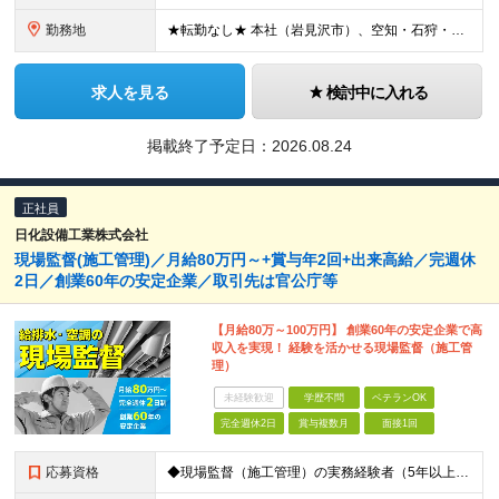
勤務地
★転勤なし★ 本社（岩見沢市）、空知・石狩・上川管内の現場作業所
求人を見る
検討中に入れる
掲載終了予定日：
2026.08.24
正社員
日化設備工業株式会社
現場監督(施工管理)／月給80万円～+賞与年2回+出来高給／完週休
2日／創業60年の安定企業／取引先は官公庁等
【月給80万～100万円】 創業60年の安定企業で高
収入を実現！ 経験を活かせる現場監督（施工管
理）
未経験歓迎
学歴不問
ベテランOK
完全週休2日
賞与複数月
面接1回
応募資格
◆現場監督（施工管理）の実務経験者（5年以上） ※給排水・空調設備の経験がある方歓迎 ◆普通自動車免許（AT限定可） ◆学歴・年齢不問 《こんな方をお待ちしています》 ◎頑張りを正当に評価されたい方