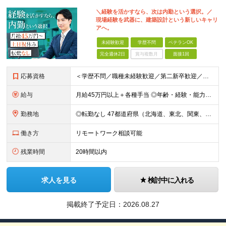
＼経験を活かすなら、次は内勤という選択。／
現場経験を武器に、建築設計という新しいキャリ
アへ。
未経験歓迎
学歴不問
ベテランOK
完全週休2日
賞与複数月
面接1回
応募資格
＜学歴不問／職種未経験歓迎／第二新卒歓迎／ブランクOK＞ ■建設業界での実務経験をお持ちの方 └年数・分野・職種はいっさい不問！ ◆設計職が初めての方も歓迎！ ◆施工管理など、現場経験を活かしてキ
給与
月給45万円以上＋各種手当 ◎年齢・経験・能力・適性を考慮して、支給額を決定します。 ◎残業代は1分単位で100％支給。頑張った分はきちんと収入に還元します！ ＼充実の各種手当／ ■交通費全額支給
勤務地
◎転勤なし 47都道府県（北海道、東北、関東、北陸・甲信越、関西、東海、中国、四国、九州、沖縄）の各プロジェクト先 ◇本人の希望を伴わない転居はなく、転勤もありません。 ◇勤務地はご希望を最大限考
働き方
リモートワーク相談可能
残業時間
20時間以内
求人を見る
検討中に入れる
掲載終了予定日：
2026.08.27