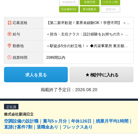
未経験歓迎
学歴不問
ベテランOK
完全週休2日
賞与複数月
面接1回
応募資格
【第二新卒歓迎！業界未経験OK！学歴不問】 ＜必須条件＞ ●Word、Excel等の基本的なPCスキル、普通自動車免許(AT限定可) ●何らかの設計・作図・積算経験をお持ちの方 ★「CADオペレータ
給与
＜担当・主任クラス：設計経験をお持ちの方＞ 年収：340万円～600万円＋時間外手当＋諸手当 月給：21万円～38万円＋諸手当 ※経験・スキルにより優遇 ※残業代は別途支給します ※賞与：年2回（昨年
勤務地
＜駅徒歩5分の好立地！＞ ◆共栄事業所 東京都練馬区豊玉北6-15-14 共栄ビル3階 ◆栃木事業所 栃木県宇都宮市下栗1丁目17番1号 ◆大阪事業所 大阪府大阪市中央区久太郎町1丁目4番8号
残業時間
20時間以内
求人を見る
検討中に入れる
掲載終了予定日：
2026.08.20
正社員
株式会社新潟日立
空調設備の設計職｜賞与5ヶ月分｜年休126日｜残業月平均1時間｜
直請け案件7割｜退職金あり｜フレックスあり