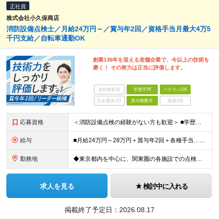
正社員
株式会社小久保商店
消防設備点検士／月給24万円～／賞与年2回／資格手当月最大4万5
千円支給／自転車通勤OK
創業136年を迎える老舗企業で、今以上の技術を
磨く！ その努力は正当に評価します。
未経験歓迎
学歴不問
ベテランOK
完全週休2日
賞与複数月
面接1回
応募資格
＜消防設備点検の経験がない方も歓迎＞ ■学歴不問 ■普通自動車運転免許（AT限定可） ■下記いずれかの業務経験をお持ちの方 ・消防設備の点検または工事の経験 ・電気工事の設計・施工経験 ・何らかの設備
給与
■月給24万円～28万円＋賞与年2回＋各種手当…＜消防設備以外の点検工事経験者＞ ■月給28万円～＋賞与年2回＋各種手当…＜消防設備点検経験者※甲種消防設備士取得者＞ ※残業代は全額支給します（事
勤務地
◆東京都内を中心に、関東圏の各施設での点検業務になります ◆自転車通勤OK ＜本社＞東京都江東区白河2丁目1－1 ※希望により、関連会社への転籍、出向も可能です（横浜、大阪） ●基本的に日中は外出
求人を見る
検討中に入れる
掲載終了予定日：
2026.08.17