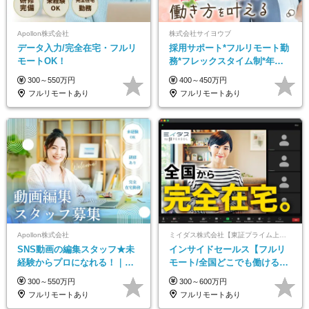
Apollon株式会社
株式会社サイヨウブ
データ入力/完全在宅・フルリ
採用サポート*フルリモート勤
モートOK！
務*フレックスタイム制*年休
120日*土日祝休み*残業ほぼな
300～550万円
400～450万円
し*育児中社員8割以上
フルリモートあり
フルリモートあり
Apollon株式会社
ミイダス株式会社【東証プライム上場パーソルグループ】
SNS動画の編集スタッフ★未
インサイドセールス【フルリ
経験からプロになれる！｜お
モート/全国どこでも働ける】
うちで働くフルリモート｜残
未経験OK*土日祝休み*残業少
300～550万円
300～600万円
業ゼロで18時退勤◎
なめ*在宅勤務手当あり
フルリモートあり
フルリモートあり