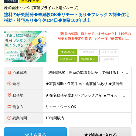
正社員
自己PR不要
株式会社トウペ【東証プライム上場グループ】
塗料の研究開発◆未経験OK◆リモートあり◆フレックス制◆住宅
補助・社宅あり◆年休124日◆創業100年以上
【理系の知識、眠らせていませんか？】 110年の
歴史を誇る安定企業で、もう一度『研究者』に。
未経験歓迎
学歴不問
ベテランOK
完全週休2日
賞与複数月
面接1回
応募資格
【未経験OK！理系の知識を活かして働ける】 ・理系学部専攻されていた方（大学・大学院卒） └化学、応用化学、材料、バイオ、農学、環境など ・第二新卒OK ※大卒以上 ＼ こんな方を歓迎します ／
給与
★家賃補助・住宅手当・食事補助あり ★賞与年2回 ■院修了：月給24万600円～＋各種手当＋賞与年2回 ■大卒：月給22万7000円～＋各種手当＋賞与年2回 ※年齢・経験を考慮の上、決定します ※
勤務地
★在宅勤務制度あり×フレックス制 ★マイカー通勤OK 以下の工場より、希望を考慮して決定いたします。 【茨城工場】茨城県古河市北利根8-5 【三重工場】三重県伊賀市柘植町2700 ※頻繁ではあり
働き方
リモートワークOK
残業時間
10時間以内
求人を見る
検討中に入れる