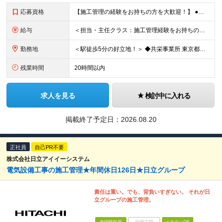
応募資格
【施工管理の経験をお持ちの方を大歓迎！】 ●普通自動車免許（AT限定可） ●下記いずれかの経験をお持ちの方 └電気・機械・土木・建築の勉強をした経験 └電気・機械系の資格をお持ちの方 └設備業や建築業
給与
＜担当・主任クラス：施工管理経験をお持ちの方＞ 年収：340万円～600万円＋時間外手当＋諸手当 月給：21万円～38万円＋諸手当 ※経験・スキルにより優遇 ※残業代は別途支給します ※賞与：年2回（
勤務地
＜駅徒歩5分の好立地！＞ ◆共栄事業所 東京都練馬区豊玉北6-15-14 共栄ビル3階 ◆栃木事業所 栃木県宇都宮市下栗1丁目17番1号 ◆大阪事業所 大阪府大阪市中央区久太郎町1丁目4番8号
残業時間
20時間以内
求人を見る
検討中に入れる
掲載終了予定日：
2026.08.20
正社員
自己PR不要
株式会社日立アイイーシステム
電気設備工事の施工管理★年間休日126日★日立グループ
責任は重い。でも、背負いすぎない。 それが日
立グループの施工管理。