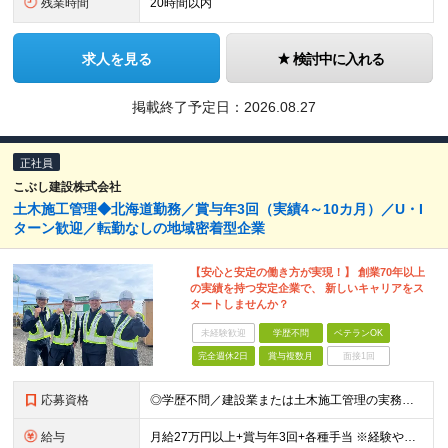
残業時間
20時間以内
求人を見る
検討中に入れる
掲載終了予定日：
2026.08.27
正社員
こぶし建設株式会社
土木施工管理◆北海道勤務／賞与年3回（実績4～10カ月）／U・I
ターン歓迎／転勤なしの地域密着型企業
【安心と安定の働き方が実現！】 創業70年以上
の実績を持つ安定企業で、 新しいキャリアをス
タートしませんか？
未経験歓迎
学歴不問
ベテランOK
完全週休2日
賞与複数月
面接1回
応募資格
◎学歴不問／建設業または土木施工管理の実務経験をお持ちの方 ◎普通自動車運転免許（必須）
給与
月給27万円以上+賞与年3回+各種手当 ※経験やスキルを考慮して決定 ■時間外手当 ■現場手当（基本給の10％～） ■住宅手当（月4万円／入社に際し北海道岩見沢市に転居した方に1年間支給） ■昇給