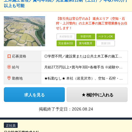
土木施工管理／賞与年3回／完全週休2日制（土日）／年収700万円
以上も可能
【取引先は官公庁のみ】 道央エリア（空知・石
狩・上川管内）の土木工事の施工管理業務をお任
せします！
未経験歓迎
学歴不問
ベテランOK
完全週休2日
賞与複数月
面接1回
応募資格
◎学歴不問／建設業または公共土木工事の施工管理の実務経験をお持ちの方 ◎普通自動車運転免許（必須）
給与
月給27万円以上+賞与年3回+各種手当 ※経験やスキルを考慮して決定 ■時間外手当 ■現場手当（基本給の10％～） ■住宅手当（月4万円／入社に際し北海道岩見沢市に転居した方に1年間支給） ■昇給
勤務地
★転勤なし★ 本社（岩見沢市）、空知・石狩・上川管内の現場作業所
求人を見る
検討中に入れる
掲載終了予定日：
2026.08.24
正社員