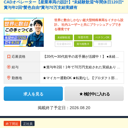
CADオペレーター【産業車両の設計】*未経験歓迎*年間休日120日*
賞与年2回*髪色自由*賞与70万支給実績有
世界に数台しかない超大型特殊車両をイチから設
計。 社内ユーザーと共にブラッシュアップでき
る環境です
未経験歓迎
学歴不問
ベテランOK
完全週休2日
賞与複数月
面接1回
応募資格
【20代〜30代前半の若手層が活躍中！】 ●未経験歓迎（人柄・意欲重視の採用です） ●学歴不問（高専・大卒の方は特に歓迎します） ★こんな方を求めています★ ・CAD（2D/3D）の使用経験がある方
給与
★賞与年2回！1年で70万円支給された実績あり 月給26万5,000円～33万円（基本給）＋各種手当 ※年齢・経験・能力等を考慮して決定します。 ※各種手当：通勤交通費、家族手当、時間外勤務手当な
勤務地
★マイカー通勤OK ★転勤なし 【プロダクト部】 兵庫県加古郡播磨町新島39番 ※(変更の範囲)上記を除く当社関連勤務地 ※関西に本社あり※
求人を見る
検討中に入れる
掲載終了予定日：
2026.08.20
終了間近
正社員