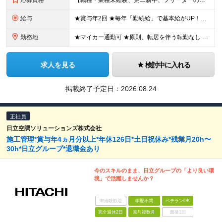
応募資格
【職種・業種未経験、第二新卒、フリーターの方も大歓迎！】 ●40歳未満の方（若年層の長期キャリア形成を図るため） ※学歴不問・資格不問・男女不問・文系理系すべて不問です。 ★こんな方を求めています！
給与
★賞与年2回 ★毎年「勤続給」で基本給がUP！役職就任で手当が大幅に加算 ◇月給21万5000円〜30万円＋各種手当＋賞与年2回 ※固定残業代制ではありません。残業代は1分単位で全額別途支給します
勤務地
★マイカー通勤可 ★原則、転居を伴う転勤なし 【エンジニアリング・ソリューション事業部】 愛知県豊田市上郷町4-5-7 K,S上郷ビル 3階 ※(変更の範囲)上記を除く当社関連勤務地
求人を見る
検討中に入れる
掲載終了予定日：
2026.08.24
正社員
日立空調ソリューションズ株式会社
施工管理*賞与年4ヵ月分以上*年休126日*土日祝休み*残業月20h〜
30h*日立グループ*退職金あり
今のスキルのまま、日立グループの「より良い環
境」で活躍しませんか？
未経験歓迎
学歴不問
ベテランOK
完全週休2日
賞与複数月
面接1回