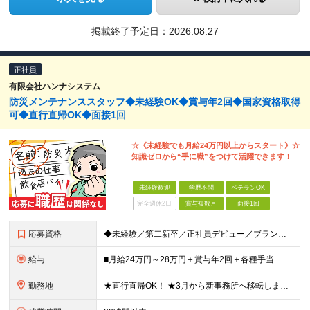
掲載終了予定日：
2026.08.27
正社員
有限会社ハンナシステム
防災メンテナンススタッフ◆未経験OK◆賞与年2回◆国家資格取得
可◆直行直帰OK◆面接1回
☆《未経験でも月給24万円以上からスタート》☆
知識ゼロから“手に職”をつけて活躍できます！
未経験歓迎
学歴不問
ベテランOK
完全週休2日
賞与複数月
面接1回
応募資格
◆未経験／第二新卒／正社員デビュー／ブランクOK！ ◆学歴不問 ◆普通自動車運転免許（AT限定可） ◎1つでもあてはまる方はぜひご応募ください！ ────────── ・手に職をつけたい方 ・安定し
給与
■月給24万円～28万円＋賞与年2回＋各種手当…＜未経験＞ ■月給28万円～＋賞与年2回＋各種手当…＜消防設備点検経験者※甲種消防設備士取得者＞ ※残業代は全額支給します（事前申請にて要許可） ※
勤務地
★直行直帰OK！ ★3月から新事務所へ移転します！ ＜本社＞大阪府大阪市都島区都島南通1丁目14－4 ●基本的に日中は外出しているので、お昼ご飯は車や作業場でゆっくり食べることが多いです。 ※