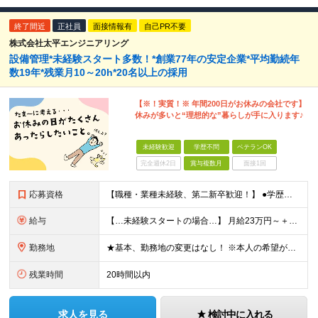
終了間近
正社員
面接情報有
自己PR不要
株式会社太平エンジニアリング
設備管理*未経験スタート多数！*創業77年の安定企業*平均勤続年
数19年*残業月10～20h*20名以上の採用
【※！実質！※ 年間200日がお休みの会社です】
休みが多いと“理想的な”暮らしが手に入ります♪
未経験歓迎
学歴不問
ベテランOK
完全週休2日
賞与複数月
面接1回
応募資格
【職種・業種未経験、第二新卒歓迎！】 ●学歴不問 ★建設系の関連業務経験や機械メンテナンスの経験など、機会を触る経験をお持ちの方は行かせます！ ★「手に職をつけて安定して働きたい」「大型施設の裏側を
給与
【…未経験スタートの場合…】 月給23万円～＋賞与年2回＋残業手当 【…経験者の場合…】 月給27万円～50万円＋賞与年2回＋残業手当 【…マネジメント経験者の場合…】 月給35万円～50万円＋賞
勤務地
★基本、勤務地の変更はなし！ ※本人の希望がない場合 ★埼玉／千葉から通う社員も多数活躍中！ ◆東京エリア 目黒区駒場4-6-1（東大先端科学技研センター） 港区台場2丁目6-1（グランドニッコー東
残業時間
20時間以内
求人を見る
検討中に入れる