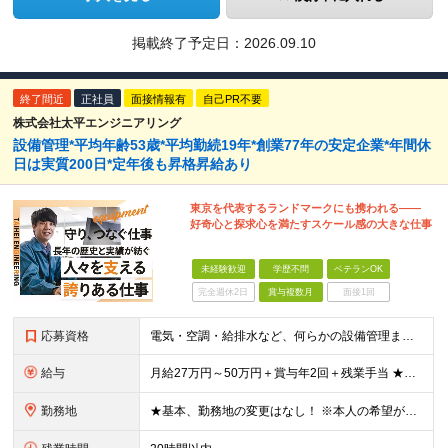
掲載終了予定日：
2026.09.10
終了間近
正社員
面接情報有
自己PR不要
株式会社太平エンジニアリング
設備管理*平均年齢53歳*平均勤続19年*創業77年の安定企業*年間休
日は実質200日*定年後も昇格昇給あり
東京を代表するランドマークにも携われる――
好奇心と探求心を満たすスケール感の大きな仕事
未経験歓迎
学歴不問
ベテランOK
完全週休2日
賞与複数月
面接1回
応募資格
電気・空調・給排水など、何らかの設備管理または設備施工の実務経験をお持ちの方 ※学歴不問 ＜こんな方にピッタリです♪＞ ◎安定企業で腰を据えてキャリアを築きたい方 ◎頑張りが給与で還元される場所で働
給与
月給27万円～50万円＋賞与年2回＋残業手当 ★マネジメント経験をお持ちの方は… 月給35万円～50万円＋賞与年2回＋残業手当 ※月給は、スキルや経験、能力に応じて決定します ※時間外手当は別途全
勤務地
★基本、勤務地の変更はなし！ ※本人の希望がない場合 ★埼玉／千葉から通う社員も多数活躍中！ ◆東京エリア 目黒区駒場4-6-1（東大先端科学技研センター） 港区台場2丁目6-1（グランドニッコー東