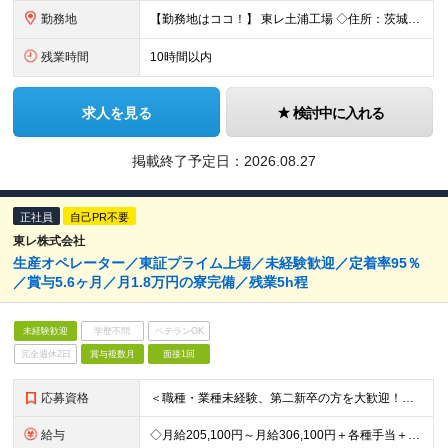
勤務地
【勤務地はココ！】 東レ土浦工場 ◇住所：茨城県土浦市北神立町2-1 ★嬉しい【転勤なし】！腰を据えて働けます！ ＜気になるアクセス方法は？＞ 【マイカー・バイク通勤の方】 もちろん車通勤OK！（広
残業時間
10時間以内
求人を見る
検討中に入れる
掲載終了予定日：
2026.08.27
正社員
自己PR不要
東レ株式会社
生産オペレーター／東証プライム上場／未経験歓迎／定着率95％
／賞与5.6ヶ月／月1.8万円の寮完備／残業5h程
未経験歓迎
学歴不問
ベテランOK
完全週休2日
賞与複数月
面接1回
応募資格
＜職種・業種未経験、第二新卒の方を大歓迎！＞ これまでの経験や専門知識は一切問いません！ 「東レで正社員として頑張りたい」という意欲を重視した採用です★ 【応募条件】 ・高卒以上の方 ＜こんな方を
給与
◇月給205,100円～月給306,100円＋各種手当＋賞与年2回 ※一律支給：交代手当（2万5,000円）が月給に含まれます。 ※経験・能力を考慮したうえで決定 ※時間外手当は別途、全額支給 ※試