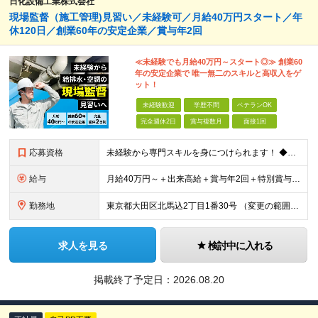
日化設備工業株式会社
現場監督（施工管理)見習い／未経験可／月給40万円スタート／年
休120日／創業60年の安定企業／賞与年2回
≪未経験でも月給40万円～スタート◎≫ 創業60
年の安定企業で 唯一無二のスキルと高収入をゲ
ット！
未経験歓迎
学歴不問
ベテランOK
完全週休2日
賞与複数月
面接1回
応募資格
未経験から専門スキルを身につけられます！ ◆学歴不問 ◆職種未経験歓迎 ◆普通自動車免許（AT限定可） ★社会人経験10年以上の方も歓迎 ＼こんな方をお待ちしています／ ◎専門スキルを身につけて成
給与
月給40万円～＋出来高給＋賞与年2回＋特別賞与年1回 ※固定残業代45時間分・10万2,500円～含む。 ※固定残業代の超過分は別途全額支給いたします。 ※特別賞与は業績による。 ※給与額は経験・能
勤務地
東京都大田区北馬込2丁目1番30号 （変更の範囲）上記以外を除く当社関連勤務地
求人を見る
検討中に入れる
掲載終了予定日：
2026.08.20