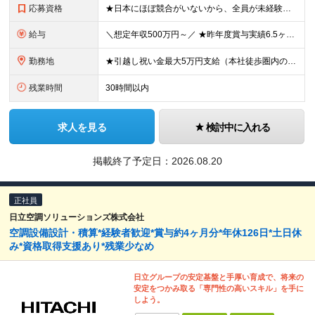
応募資格
★日本にほぼ競合がいないから、全員が未経験入社！ ★20代〜30代の販売・サービス出身者が活躍中！ ●学歴・職歴・ブランク不問 ●普通自動車免許（AT限定可）必須 ＼一つでも当てはまる方へオススメ
給与
＼想定年収500万円～／ ★昨年度賞与実績6.5ヶ月分 ★家族手当・役職手当・資格取得祝い金・食事補助など手厚い待遇 月給23万円〜30万円＋賞与年3回＋各種手当 ※経験・スキルを考慮の上、決定し
勤務地
★引越し祝い金最大5万円支給（本社徒歩圏内の方） ★「新横浜駅」より徒歩3分とアクセス良好◎ ★社内には代表取締役の趣味であるブリティッシュ雑貨が置かれるなどオシャレ空間 本社／神奈川県横浜市港北区
残業時間
30時間以内
求人を見る
検討中に入れる
掲載終了予定日：
2026.08.20
正社員
日立空調ソリューションズ株式会社
空調設備設計・積算*経験者歓迎*賞与約4ヶ月分*年休126日*土日休
み*資格取得支援あり*残業少なめ
日立グループの安定基盤と手厚い育成で、将来の
安定をつかみ取る「専門性の高いスキル」を手に
しよう。