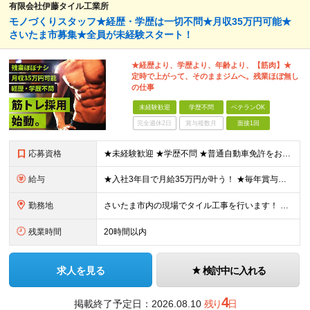
有限会社伊藤タイル工業所
モノづくりスタッフ★経歴・学歴は一切不問★月収35万円可能★
さいたま市募集★全員が未経験スタート！
★経歴より、学歴より、年齢より、【筋肉】★
定時で上がって、そのままジムへ。残業ほぼ無し
の仕事
未経験歓迎
学歴不問
ベテランOK
完全週休2日
賞与複数月
面接1回
応募資格
★未経験歓迎 ★学歴不問 ★普通自動車免許をお持ちの方 面接では学歴や過去の経験は一切こだわりません！ チャレンジしてみたいという気持ちがあれば、 誰でもご応募してください◎
給与
★入社3年目で月給35万円が叶う！ ★毎年賞与あり 日給11,000～21,000円（※日給月給制）＋賞与 ※残業代は別途支給します ※試用期間3ヵ月あり。期間中の給与・待遇の差異はありません ※日
勤務地
さいたま市内の現場でタイル工事を行います！ 【本社】 埼玉県さいたま市緑区芝原1-32-3 (変更の範囲)上記を除く当社関連勤務地
残業時間
20時間以内
求人を見る
検討中に入れる
4
掲載終了予定日：
2026.08.10
残り
日