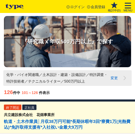
ログイン
会員登録
検討中(
0
)
MENU
『研究職 x 年収500万円以上』で探す
化学・バイオ関連職／土木設計・建築・設備設計／特許調査・
変更
特許技術者／テクニカルライター／500万円以上
126
件中
101～126
件表示
終了間近
正社員
共立建設株式会社 花畑事業所
軌道・土木作業員│月収38万円可能*長期休暇年3回*寮費1万(光熱費
込)*免許取得支援有*入社祝い金最大9万円