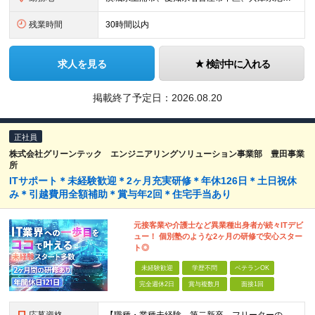
残業時間
30時間以内
求人を見る
検討中に入れる
掲載終了予定日：
2026.08.20
正社員
株式会社グリーンテック エンジニアリングソリューション事業部 豊田事業
所
ITサポート＊未経験歓迎＊2ヶ月充実研修＊年休126日＊土日祝休
み＊引越費用全額補助＊賞与年2回＊住宅手当あり
元接客業や介護士など異業種出身者が続々ITデビ
ュー！ 個別塾のような2ヶ月の研修で安心スター
ト◎
未経験歓迎
学歴不問
ベテランOK
完全週休2日
賞与複数月
面接1回