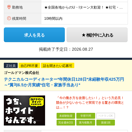
勤務地
★全国各地からのU・Iターン大歓迎！ ★社宅・独身寮、住宅補給金あり ※転居を伴う転勤あり ※希望者は社宅及び独身寮（30歳年度末まで）に入居可能 JR北海道が運営する北海道内各地の 運転所・工場・
残業時間
10時間以内
求人を見る
検討中に入れる
掲載終了予定日：
2026.08.27
正社員
自己PR不要
話を聞きたい応募可
ゴールドマン株式会社
テクニカルコーディネーター*年間休日128日*未経験年収425万円
～*賞与6.5か月実績*住宅・家族手当あり*
「今の働き方を改善したい！」という方必見！
競合が少ないからこそ実現できる驚きの環境と
は…！？
未経験歓迎
学歴不問
ベテランOK
完全週休2日
賞与複数月
面接1回