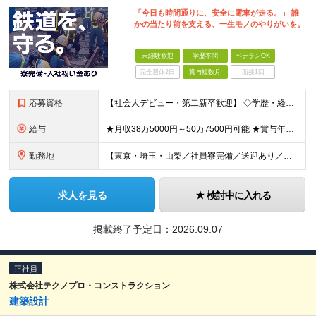
「今日も時間通りに、安全に電車が走る。」 誰
かの当たり前を支える、一生モノのやりがいを。
未経験歓迎
学歴不問
ベテランOK
完全週休2日
賞与複数月
面接1回
応募資格
【社会人デビュー・第二新卒歓迎】 ◇学歴・経歴一切不問。意欲・人柄重視の採用です！ ◇「電車が好き」「安定したい」など 志望動機は何でもOK。 ★元コンビニ店員や飲食店スタッフなど、 9割以上が
給与
★月収38万5000円～50万7500円可能 ★賞与年2回＋決算手当あり 日給1万2500円～1万5000円 ※経験・能力などを考慮の上、決定いたします。 ※残業代は別途全額支給します。 ＜月収
勤務地
【東京・埼玉・山梨／社員寮完備／送迎あり／転勤なし】 ※転居を伴う転勤はありません。 ※勤務地はご希望を考慮して決定します。 ＜下記いずれかの事業所にて勤務します＞ ■足立事業所／東京都足立区宮城
求人を見る
検討中に入れる
掲載終了予定日：
2026.09.07
正社員
株式会社テクノプロ・コンストラクション
建築設計