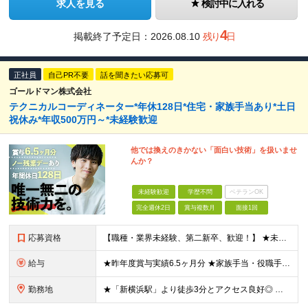
求人を見る
検討中に入れる
4
掲載終了予定日：
2026.08.10
残り
日
正社員
自己PR不要
話を聞きたい応募可
ゴールドマン株式会社
テクニカルコーディネーター*年休128日*住宅・家族手当あり*土日
祝休み*年収500万円～*未経験歓迎
他では換えのきかない「面白い技術」を扱いませ
んか？
未経験歓迎
学歴不問
ベテランOK
完全週休2日
賞与複数月
面接1回
応募資格
【職種・業界未経験、第二新卒、歓迎！】 ★未経験者が多数活躍中！ ★「人の役に立ちたい」「技術を磨きたい」という意欲を最重視します。 ●普通自動車免許（AT限定可）をお持ちの方 ●学歴・経験不問
給与
★昨年度賞与実績6.5ヶ月分 ★家族手当・役職手当・資格取得祝い金・食事補助など手厚い待遇 ＼2年目で年収560万円の実例も！／ ■月給23万円〜30万円＋賞与年3回＋各種手当 ※経験・スキルを考
勤務地
★「新横浜駅」より徒歩3分とアクセス良好◎ ★住宅補助有&引越し祝い金最大5万円支給（本社徒歩圏内の方） ★社内には代表取締役の趣味であるブリティッシュ雑貨が置かれるなどオシャレ空間 本社／神奈川県