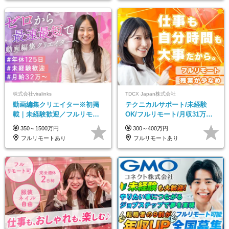
株式会社viralinks
TDCX Japan株式会社
動画編集クリエイター※初掲
テクニカルサポート/未経験
載｜未経験歓迎／フルリモー
OK/フルリモート/月収31万円
トOK／月給32万＋賞与
可/月最大3万のインセンティ
350～1500万円
300～400万円
ブ支給/平均年齢33歳
フルリモートあり
フルリモートあり