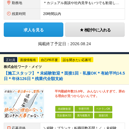
勤務地
＊カジュアル面談や社内見学もいつでも歓迎してます！ ＊駅直結・最新設備の綺麗なオフィスです！ 【本社】 東京都港区虎ノ門2丁目4番7号 T-LITE 7階 (変更の範囲)上記を除く当社関連勤務地
残業時間
20時間以内
求人を見る
検討中に入れる
掲載終了予定日：
2026.08.24
正社員
面接情報有
自己PR不要
話を聞きたい応募可
株式会社ワーク・メイツ
【施工スタッフ】＊未経験歓迎＊面接1回・私服OK＊有給平均14.5
日＊年休126日＊残業代全額支給
平均勤続年数15.8年。 みんないい人すぎて、辞め
る理由が見つからないんです。
未経験歓迎
学歴不問
ベテランOK
完全週休2日
賞与複数月
面接1回
応募資格
＼経験・ブランク・転職回数不問！／ ・未経験・正社員デビュー歓迎 ・学歴不問