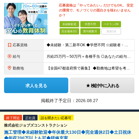
応募資格は「やってみたい」だけでもOK。 安定
の環境で、モノづくりの面白さを味わいません
か？
未経験歓迎
学歴不問
ベテランOK
完全週休2日
賞与複数月
面接1回
応募資格
◆未経験・第二新卒OK ◆学歴不問 ☆経験者・下記、資格保有者歓迎します。
給与
月給25万円～50万円＋各種手当 ◎あなたの給与は、これまでの経験や能力を考慮の上、決定します！ ◎待遇条件の詳細は面接でご相談ください。 ◎残業代は全額別途支給します ★前職給与を考慮します！
勤務地
【全国47都道府県で募集】 ◆勤務地は希望を考慮 ◆転勤なし ◆U・I・Jターン歓迎！ ◆基本直行直帰 ＼積極採用中／ 関東：東京都、神奈川県、埼玉県、千葉県 北陸：富山県、石川県、福井県 東海：愛
求人を見る
検討中に入れる
掲載終了予定日：
2026.08.27
終了間近
正社員
話を聞きたい応募可
株式会社ジョブズコンストラクション
施工管理◆未経験歓迎◆年休最大130日◆完全週休2日◆土日祝休
◆年収700万以上も可◆研修充実