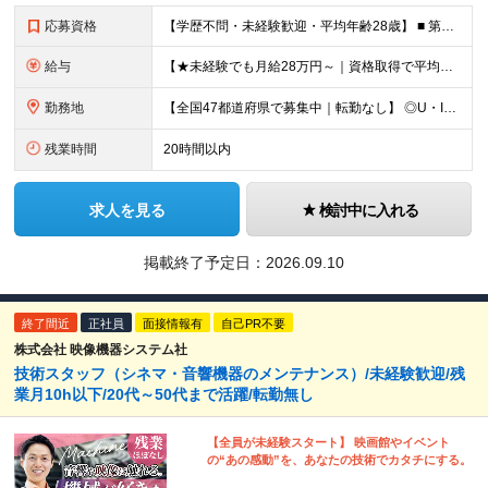
応募資格
【学歴不問・未経験歓迎・平均年齢28歳】 ■ 第二新卒歓迎 ■ フリーター・社会人未経験OK ＼「アイアールで人生ワンチャンつかんでほしい！」／ …こんな社長の想いから 経験よりも人柄を重視した採用
給与
【★未経験でも月給28万円～｜資格取得で平均年収636万円★】 ■ 月給28万円～80万円+賞与年2回＋各種手当 ※月給には、固定残業代（20時間分：3万8000円～／月）を含む ※20時間を超過
勤務地
【全国47都道府県で募集中｜転勤なし】 ◎U・Iターン歓迎！家具家電付き＆家賃ナシの社員寮を完備 ◎東京支店は2025年7月に移転したばかりの綺麗なオフィス 東京・横浜・大阪・名古屋・福岡など 全国
残業時間
20時間以内
求人を見る
検討中に入れる
掲載終了予定日：
2026.09.10
終了間近
正社員
面接情報有
自己PR不要
株式会社 映像機器システム社
技術スタッフ（シネマ・音響機器のメンテナンス）/未経験歓迎/残
業月10h以下/20代～50代まで活躍/転勤無し
【全員が未経験スタート】 映画館やイベント
の“あの感動”を、あなたの技術でカタチにする。