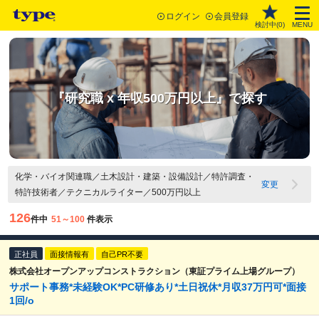
ログイン
会員登録
検討中(
0
)
MENU
『研究職 x 年収500万円以上』で探す
化学・バイオ関連職／土木設計・建築・設備設計／特許調査・
変更
特許技術者／テクニカルライター／500万円以上
126
件中
51～100
件表示
正社員
面接情報有
自己PR不要
株式会社オープンアップコンストラクション（東証プライム上場グループ）
サポート事務*未経験OK*PC研修あり*土日祝休*月収37万円可*面接
1回/o