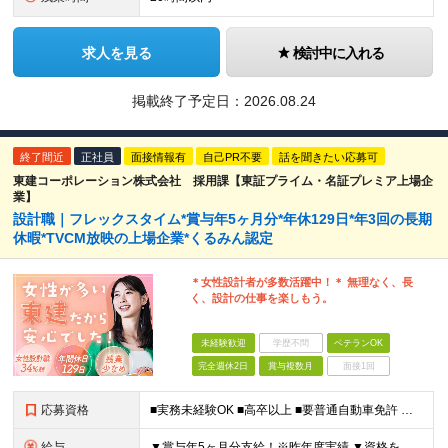
求人を見る
検討中に入れる
掲載終了予定日：
2026.08.24
終了間近
正社員
面接情報有
自己PR不要
話を聞きたい応募可
東建コーポレーション株式会社 採用課【東証プライム・名証プレミア上場企
業】
設計職｜フレックスタイム*賞与年5ヶ月分*年休129日*年3回の長期
休暇*TVCM放映の上場企業*くるみん認定
＊女性設計者が多数活躍中！＊ 無理なく、長
く、設計の仕事を楽しもう。
未経験歓迎
学歴不問
ベテランOK
完全週休2日
賞与複数月
面接1回
応募資格
■実務未経験OK ■高卒以上 ■要普通自動車免許 ※建築関係の資格が無くても、住宅系CAD経験者、または建築関係の資格について受験資格をお持ちの方も歓迎いたします！ ＜女性の設計職も増えています！
給与
▼賞与年5ヶ月分支給！※昨年度実績 ▼資格をお持ちの方は、入社支度金最大30万円支給 ■月給23万～40万円＋賞与年2回＋残業代全額支給＋資格手当＋家族手当ほか ┗一級建築士になると月3～5万円UP