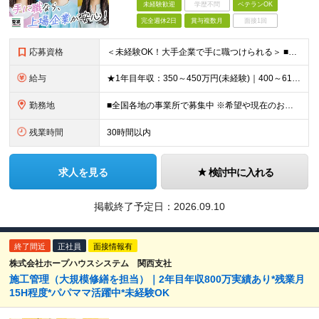
未経験歓迎
学歴不問
ベテランOK
完全週休2日
賞与複数月
面接1回
応募資格
＜未経験OK！大手企業で手に職つけられる＞ ■高卒以上 ■普通自動車免許をお持ちの方 ◎20代～50代まで幅広い年代層の転職実績あり
給与
★1年目年収：350～450万円(未経験)｜400～610万円(経験者) ★ゆくゆく年収700万～900万円も可能。昇給率に自信あり！ ★賞与約5ヶ月分支給 【未経験】 月給21万1,400円～24
勤務地
■全国各地の事業所で募集中 ※希望や現在のお住まいを考慮！面接時に希望の勤務地をお聞かせください ※現場への直行、自宅への直帰可能です ※Uターン・Iターンも歓迎します ■本社所在地 愛知県名古屋市
残業時間
30時間以内
求人を見る
検討中に入れる
掲載終了予定日：
2026.09.10
終了間近
正社員
面接情報有
株式会社ホープハウスシステム 関西支社
施工管理（大規模修繕を担当）｜2年目年収800万実績あり*残業月
15H程度*パパママ活躍中*未経験OK