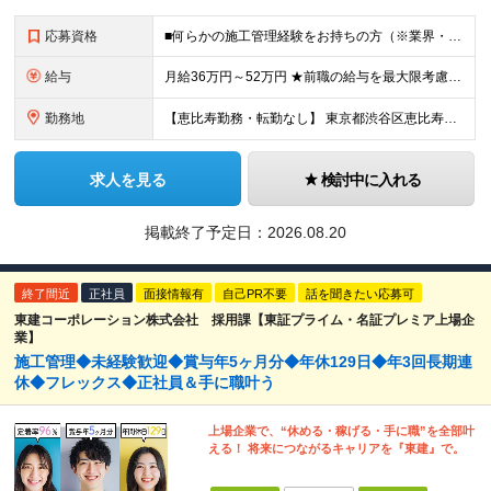
応募資格
■何らかの施工管理経験をお持ちの方（※業界・経験年数不問） ※学歴不問 ＼内装・音響の経験は一切問いません！／ 「土木」「建築」「設備」「電気」など、前職の分野は不問。現場をまとめ、 職人さんとコミ
給与
月給36万円～52万円 ★前職の給与を最大限考慮します！ 他分野からの転職だからといって、給与を下げることはありません。 これまでの施工管理としての経験を評価し、スタート金額を決定します！ ※試用
勤務地
【恵比寿勤務・転勤なし】 東京都渋谷区恵比寿南1-1-9 岩徳ビル 9F (変更の範囲)上記を除く当社関連勤務地
求人を見る
検討中に入れる
掲載終了予定日：
2026.08.20
終了間近
正社員
面接情報有
自己PR不要
話を聞きたい応募可
東建コーポレーション株式会社 採用課【東証プライム・名証プレミア上場企
業】
施工管理◆未経験歓迎◆賞与年5ヶ月分◆年休129日◆年3回長期連
休◆フレックス◆正社員＆手に職叶う
上場企業で、“休める・稼げる・手に職”を全部叶
える！ 将来につながるキャリアを『東建』で。