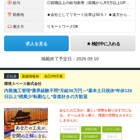
給与
◎前職以上の給与保障（前職から月5万以上UPの実例複数あり） ■想定年収500～1000万円（月給制もしくは年俸制にて選択可） ■月給35万円～＋賞与（給与制／メンバーのみ）＋業績賞与（15期以上連続
勤務地
★会社としてリモート比率は50％！ ★遠方からの応募OK！働き方も随時相談に乗ります ■本社 東京都千代田区麹町4-2 麹町ミッドスクエア4F ◎2024年12月に移転したばかりのキレイなオフィス！
働き方
リモートワークOK
求人を見る
検討中に入れる
掲載終了予定日：
2026.09.10
正社員
面接情報有
自己PR不要
環境スペース株式会社
内装施工管理*業界経験不問*月給36万円～*基本土日祝休*年休126
日以上*残業少*転勤なし*音楽好きの方歓迎
あなたの工夫が、新しい空間を創り出す力にな
る。 チームを引っ張り、理想の空間をカタチに
しませんか。
未経験歓迎
学歴不問
ベテランOK
完全週休2日
賞与複数月
面接1回