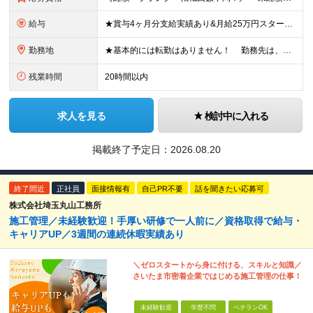
給与
★賞与4ヶ月分支給実績あり&月給25万円スタート！ ＜2024年度から3万円月給アップ！＞ 月給25万円～+諸手当+賞与年2回 ※上記金額に残業代は含みません。超過分は別途全額支給します。 ※試用
勤務地
★基本的には転勤はありません！ 勤務先は、希望とお住まい場所を考慮し相談のうえ決定します。 本社：東京都港区芝浦4丁目3番4号 田町きよたビル5F 成田営業所：千葉県成田市新田28-1 ※(
残業時間
20時間以内
求人を見る
検討中に入れる
掲載終了予定日：
2026.08.20
終了間近
正社員
面接情報有
自己PR不要
話を聞きたい応募可
株式会社埼玉丸山工務所
施工管理／未経験歓迎！手厚い研修で一人前に／資格取得で給与・
キャリアUP／3週間の連続休暇実績あり
＼ゼロスタートから身に付ける、スキルと知識／
さいたま市密着企業ではじめる施工管理の仕事！
未経験歓迎
学歴不問
ベテランOK