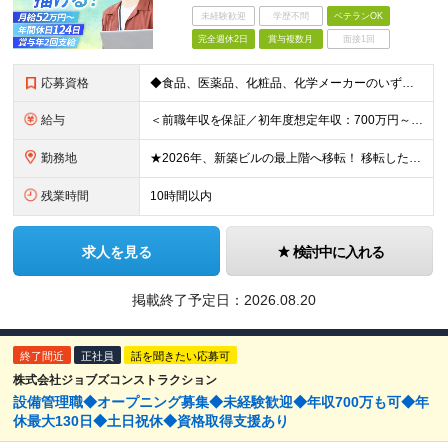
未経験歓迎
学歴不問
ベテランOK
完全週休2日
賞与複数月
面接1回
応募資格
◆食品、医薬品、化粧品、化学メーカーのいずれかで、生産技術、プロセス開発の経験(3年以上) ◆高専卒・理系大卒以上 ■□こんな方を歓迎します■□ ・これまでの経験を存分に活かし、裁量大きく働きたい
給与
＜前職年収を保証／初年度想定年収：700万円～1,600万円＞ ■月給52万円～＋残業代全額支給＋賞与年2回 ※試用期間2ヶ月あり（期間中は月給45万円～、その他の待遇に差異なし） ＼安心のキャリア
勤務地
★2026年、新築ビルの最上階へ移転！ 移転したばかりのキレイなオフィスでの勤務です 神奈川県横浜市中区港町1丁目1-1 BASEGATE横浜関内タワー33階 ※原則出社となります。 ※本社所在地：
残業時間
10時間以内
求人を見る
検討中に入れる
掲載終了予定日：
2026.08.20
終了間近
正社員
話を聞きたい応募可
株式会社ジョブズコンストラクション
設備管理職◆オープニング募集◆未経験歓迎◆年収700万も可◆年
休最大130日◆土日祝休◆資格取得支援あり