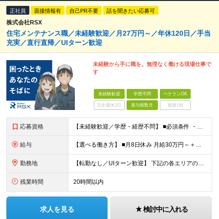
正社員
面接情報有
自己PR不要
話を聞きたい応募可
株式会社RSX
住宅メンテナンス職／未経験歓迎／月27万円～／年休120日／手当
充実／直行直帰／UIターン歓迎
未経験から手に職を。無理なく働ける現場仕事で
す
未経験歓迎
学歴不問
ベテランOK
完全週休2日
賞与複数月
面接1回
応募資格
【未経験歓迎／学歴・経歴不問】 ■必須条件 ・普通自動車免許（AT限定可）のみ 特別なスキルや経験は一切不要。 実際に、社員の9割以上が未経験スタートです。 「工具を触ったことがない」 「現場仕
給与
【選べる働き方】 ■月8日休み 月給30万円～＋各種手当＋賞与年2回 ■月10日休み 月給27万円～＋各種手当＋賞与年2回 ※経験・能力を考慮の上、決定します ※上記にはみなし残業手当を含み、超過
勤務地
【転勤なし／UIターン歓迎】 下記の各エリアのお客様先に直行直帰 【関東圏】 ■埼玉県 ■神奈川県 ■東京都 ■千葉県 【関西圏】 ■大阪府 ■兵庫県 ★勤務地は希望を考慮します。 基本は直行
残業時間
20時間以内
求人を見る
検討中に入れる