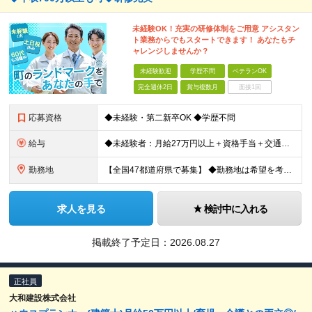
未経験OK！充実の研修体制をご用意 アシスタン
ト業務からでもスタートできます！ あなたもチ
ャレンジしませんか？
未経験歓迎
学歴不問
ベテランOK
完全週休2日
賞与複数月
面接1回
応募資格
◆未経験・第二新卒OK ◆学歴不問
給与
◆未経験者：月給27万円以上＋資格手当＋交通費全額支給＋時間外手当＋休日出勤手当 等 ◆経験者：月給32万円以上＋資格手当＋交通費全額支給＋時間外手当＋休日出勤手当 等 ◎あなたの給与は、これま
勤務地
【全国47都道府県で募集】 ◆勤務地は希望を考慮 ◆転勤なし ◆U・I・Jターン歓迎！ ◆基本直行直帰 ＼積極採用中／ 東北：宮城県、福島県 関東：東京都、神奈川県、埼玉県、千葉県 東海：愛知県、三
求人を見る
検討中に入れる
掲載終了予定日：
2026.08.27
正社員
大和建設株式会社