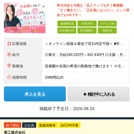
即日内定も可能な「収入アップも叶う事務職」
「すぐ働きたい」「正社員になりたい」という理
由でもOKです！
未経験歓迎
学歴不問
ベテランOK
完全週休2日
賞与複数月
面接1回
応募資格
＜オンライン面接＆最短で翌日内定可能＞ ■学歴不問 ■未経験・第二新卒・正社員初挑戦の方、大歓迎！ ★9割以上の社員が未経験からのスタートです ★アルバイト経験のみという方も活躍しています ◇志望理
給与
◎東京：月給280,202円～402,430円 ◎大阪：月給269,824円～392,052円 ◎名古屋：月給285,967円～408,195円 ◎その他：月給265,212円～387,440円 ※
勤務地
首都圏や全国の希望の勤務地で働けます！ ※北海道・東北・関東・北信越・関西・東海・中国・四国・九州・沖縄県 ★希望を考慮します ★UIターン歓迎／転勤なし
残業時間
20時間以内
求人を見る
検討中に入れる
掲載終了予定日：
2026.08.24
終了間近
正社員
面接情報有
自己PR不要
第工株式会社