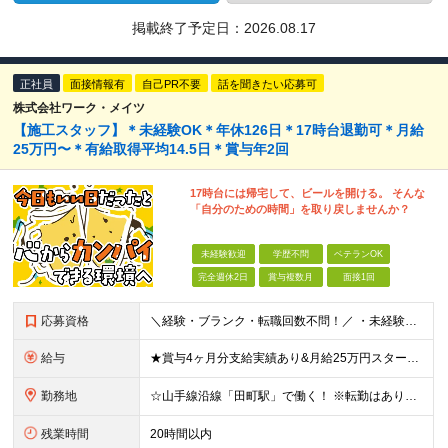
掲載終了予定日：
2026.08.17
正社員
面接情報有
自己PR不要
話を聞きたい応募可
株式会社ワーク・メイツ
【施工スタッフ】＊未経験OK＊年休126日＊17時台退勤可＊月給
25万円〜＊有給取得平均14.5日＊賞与年2回
17時台には帰宅して、ビールを開ける。 そんな
「自分のための時間」を取り戻しませんか？
未経験歓迎
学歴不問
ベテランOK
完全週休2日
賞与複数月
面接1回
応募資格
＼経験・ブランク・転職回数不問！／ ・未経験・正社員デビュー歓迎 ・学歴不問
給与
★賞与4ヶ月分支給実績あり&月給25万円スタート！ ＜2024年度から3万円月給アップ！＞ 月給25万円～+諸手当+賞与年2回 ※上記金額に残業代は含みません。超過分は別途全額支給します。 ※試用
勤務地
☆山手線沿線「田町駅」で働く！ ※転勤はありませんし勤務地は相談可能です！ 本社：東京都港区芝浦4丁目3番4号 田町きよたビル5F ※転勤はありません ※(変更の範囲)上記を除く当社関連勤務地
残業時間
20時間以内