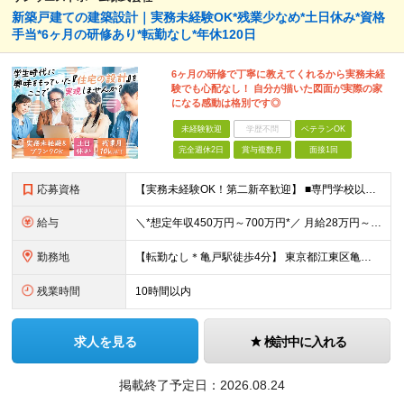
新築戸建ての建築設計｜実務未経験OK*残業少なめ*土日休み*資格
手当*6ヶ月の研修あり*転勤なし*年休120日
6ヶ月の研修で丁寧に教えてくれるから実務未経
験でも心配なし！ 自分が描いた図面が実際の家
になる感動は格別です◎
未経験歓迎
学歴不問
ベテランOK
完全週休2日
賞与複数月
面接1回
応募資格
【実務未経験OK！第二新卒歓迎】 ■専門学校以上の建築学科卒業者 ■ブランクのある方も歓迎！ ※実務経験は一切問いません！「これから設計者として育ちたい」方を歓迎しています！ === ブランクのある
給与
＼*想定年収450万円～700万円*／ 月給28万円～40万円 ※経験・年齢・前職の給与を考慮し決定 ※残業代は別途全額支給いたします ※試用期間3ヶ月あり（期間中の条件に差異なし）
勤務地
【転勤なし＊亀戸駅徒歩4分】 東京都江東区亀戸1-39-5 サンウエストホーム6F ※(変更の範囲)なし
残業時間
10時間以内
求人を見る
検討中に入れる
掲載終了予定日：
2026.08.24