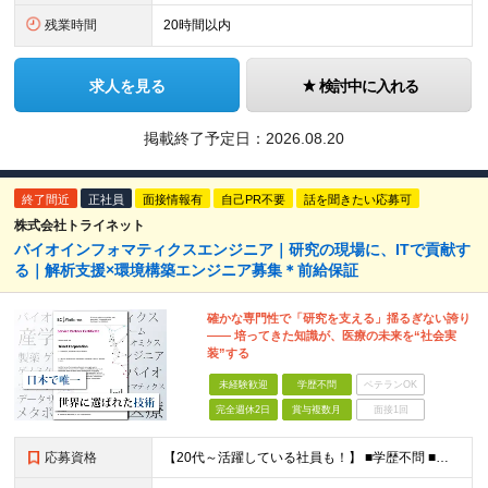
残業時間
20時間以内
求人を見る
検討中に入れる
掲載終了予定日：
2026.08.20
終了間近
正社員
面接情報有
自己PR不要
話を聞きたい応募可
株式会社トライネット
バイオインフォマティクスエンジニア｜研究の現場に、ITで貢献す
る｜解析支援×環境構築エンジニア募集＊前給保証
確かな専門性で「研究を支える」揺るぎない誇り
―― 培ってきた知識が、医療の未来を“社会実
装”する
未経験歓迎
学歴不問
ベテランOK
完全週休2日
賞与複数月
面接1回
応募資格
【20代～活躍している社員も！】 ■学歴不問 ■以下のいずれかの専門知識をお持ちの方 ・バイオインフォマティクス ・メディカルインフォマティクス ・医療／ライフサイエンス ◎下記へ興味のある方も大歓