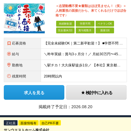
＜志望動機不要★書類はほぼ見ません！（笑）＞
人柄重視の面接だから、来てくれるだけでほぼ合
格です♪
未経験歓迎
学歴不問
ベテランOK
完全週休2日
賞与複数月
面接1回
応募資格
【完全未経験OK｜第二新卒歓迎！】 ■学歴不問 ■普通自動車免許をお持ちの方（AT限定可） ＼こんな方はぜひ！／ □手に職をつけたい □知識はないけど、建築に興味がある □なんとなく建物を見るのが好
給与
＼昨年実績：賞与3ヶ月分！／ 月給30万円〜45万円+賞与年2回 ※月給は、経験・スキル・年齢を踏まえて決定します ※試用期間は3ヶ月。期間中の雇用形態・給与・待遇に差異はありません ※固定残業代（
勤務地
＼駅チカ！大久保駅徒歩1分／ 【本社】東京都新宿区百人町1-16-7新陶ビル1F 現場は主に東京23区。オフィスから行きやすい場所がほとんどです。 一部横浜市や市川市などの現場もありますが、遠方出張は
残業時間
20時間以内
求人を見る
検討中に入れる
掲載終了予定日：
2026.08.20
正社員
面接情報有
自己PR不要
サンウエストホーム株式会社