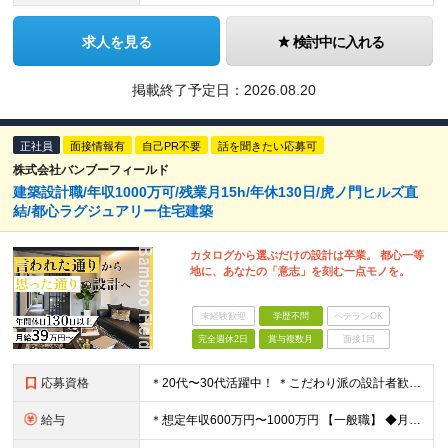
求人を見る
検討中に入れる
掲載終了予定日：
2026.08.20
正社員
面接情報有
自己PR不要
話を聞きたい応募可
株式会社バンブーフィールド
建築設計職/年収1000万可/残業月15h/年休130日/虎ノ門ヒルズ直
結/都心ラグジュアリー住宅建築
カタログから選ぶだけの設計は卒業。 都心一等
地に、あなたの「意志」を刻む一点モノを。
未経験歓迎
学歴不問
ベテランOK
完全週休2日
賞与複数月
面接1回
応募資格
＊20代〜30代活躍中！ ＊こだわり派の設計者歓迎 ◆学歴不問 ◆住宅設備の設計実務経験をお持ちの方（年数不問） ＼こんな方にピッタリです／ ★「自分の意見が通らない」環境を脱したい方 ★土地の目
給与
＊想定年収600万円〜1000万円 【一般職】 ◆月給：390,000円～530,000円 ※固定残業代：145,320 円～/45時間分含む (所定外残業代：41,520円～/15時間分) (