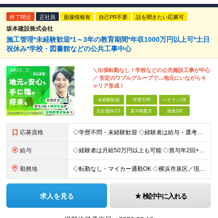
終了間近
正社員
面接情報有
自己PR不要
話を聞きたい応募可
坂本建設株式会社
施工管理*未経験歓迎*1～3年の教育期間*年収1000万円以上可*土日
祝休み*学校・図書館などの公共工事中心
＼出張転勤なし！学校などの公共施設工事が中心
／ 安定のワプルグループで…地元にいながらキ
ャリア形成！
未経験歓迎
学歴不問
ベテランOK
完全週休2日
賞与複数月
面接1回
応募資格
◇学歴不問・未経験歓迎 ◇経験者は給与・選考で優遇 ◇地元で末永く活躍したい方は大歓迎！ ＜歓迎する経験・資格＞ ・建築施工管理の実務経験をお持ちの方 ・建築施工管理技士（1級・2級）の資格をお持ち
給与
◇経験者は月給50万円以上も可能 ◇賞与年2回+特別手当支給有 ◇年収1000万円以上の社員も在籍中 ＼未経験者の場合／ 月給25万円～35万円＋賞与年2回＋決算賞与 ＼豊かな経験をお持ちの場合／
勤務地
◇転勤なし・マイカー通勤OK ◇横浜市泉区／現場は横浜市内・近隣エリアが中心 ◇U・Iターン歓迎 ■神奈川県横浜市泉区中田西3-27-38 └横浜市営地下鉄ブルーライン「立場駅」
求人を見る
検討中に入れる