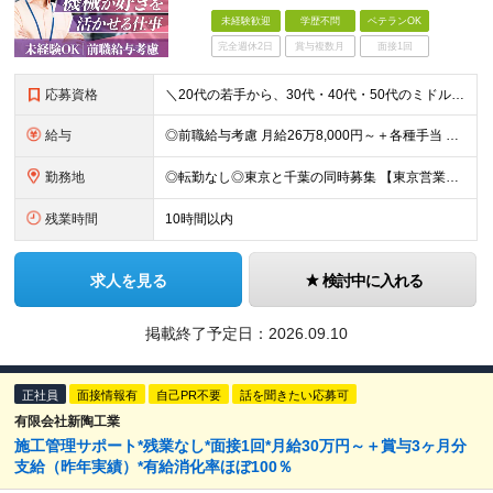
未経験歓迎
学歴不問
ベテランOK
完全週休2日
賞与複数月
面接1回
応募資格
＼20代の若手から、30代・40代・50代のミドル・ベテラン層まで幅広く歓迎！／ ■未経験OK ■学歴不問 ■普通自動車運転免許（AT限定可｜MTをお持ちの方も尚可） ～ひとつでも当てはまれば、それ
給与
◎前職給与考慮 月給26万8,000円～＋各種手当 ◆試用期間3カ月あり（期間中は21万4,500円～＋各種手当） ※年齢・経験・能力などを考慮の上、決定します ※上記給与はみなし残業代24,00
勤務地
◎転勤なし◎東京と千葉の同時募集 【東京営業所】 東京都中央区新川2－24－2ビコービル４階B 【千葉営業所】 千葉県千葉市美浜区新港222-16 ※全国出社あり。出張先のホテル代や交通費は会社
残業時間
10時間以内
求人を見る
検討中に入れる
掲載終了予定日：
2026.09.10
正社員
面接情報有
自己PR不要
話を聞きたい応募可
有限会社新陶工業
施工管理サポート*残業なし*面接1回*月給30万円～＋賞与3ヶ月分
支給（昨年実績）*有給消化率ほぼ100％