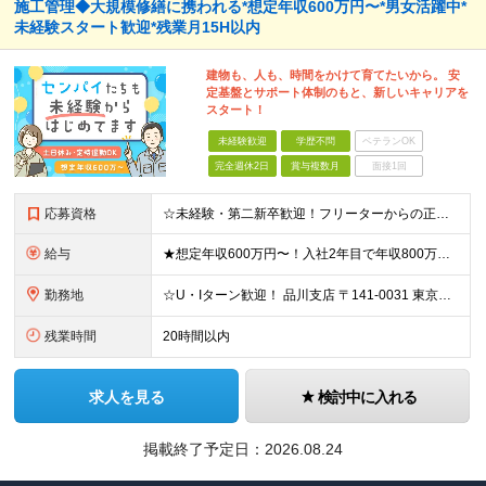
施工管理◆大規模修繕に携われる*想定年収600万円〜*男女活躍中*
未経験スタート歓迎*残業月15H以内
建物も、人も、時間をかけて育てたいから。 安
定基盤とサポート体制のもと、新しいキャリアを
スタート！
未経験歓迎
学歴不問
ベテランOK
完全週休2日
賞与複数月
面接1回
応募資格
☆未経験・第二新卒歓迎！フリーターからの正社員デビューも応援◎ ☆雇用形態、転職回数は一切不問です！ ◆普通自動車免許（AT限定可）をお持ちの方 ◆学歴不問 ★こんな方にピッタリ★ ・人とコミュニケ
給与
★想定年収600万円〜！入社2年目で年収800万円の実績あり ★経験者の方は月給30万円以上＆前給保証！ 月給27万円〜＋各種手当＋賞与年2回 ※これまでのご経験やスキルに応じて加給・優遇いたします
勤務地
☆U・Iターン歓迎！ 品川支店 〒141-0031 東京都品川区西五反田8-1-14 最勝ビル 11F 横浜支店 〒141-0031 東京都品川区西五反田8-1-14 最勝ビル 11F 新潟支店
残業時間
20時間以内
求人を見る
検討中に入れる
掲載終了予定日：
2026.08.24