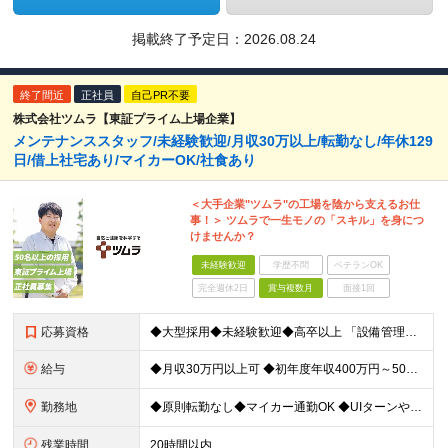
掲載終了予定日：
2026.08.24
終了間近
正社員
自己PR不要
株式会社ツムラ【東証プライム上場企業】
メンテナンススタッフ/未経験歓迎/月収30万以上/転勤なし/年休129
日/借上社宅あり/マイカーOK/社食あり
＜大手企業"ツムラ"の工場を陰から支えるお仕
事！＞ ツムラで一生モノの「スキル」を身につ
けませんか？
未経験歓迎
学歴不問
ベテランOK
完全週休2日
賞与複数月
面接1回
応募資格
◆大型採用◆未経験歓迎◆高卒以上 「設備管理は初めて…」という方でも大丈夫。 イチから丁寧にお教えしますのでご安心ください。 ＼こんなアナタにピッタリ／ ◎「人の健康に貢献したい」という想いがある
給与
◆月収30万円以上可 ◆初年度年収400万円～500万円想定 月給21万7,080円～22万7,810円＋各種手当＋賞与年2回 ★「手当」や「賞与」が手厚いため、1年目未経験でも年収400万円以上
勤務地
◆原則転勤なし◆マイカー通勤OK ◆UIターンや移住転職歓迎。Web面接実施中 ＜茨城工場＞ 茨城県稲敷郡阿見町吉原3586 ┗クリーンで働きやすいのが魅力です。 ★豊かな自然と便利な生活環境が調
残業時間
20時間以内