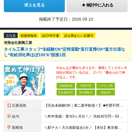
求人を見る
検討中に入れる
掲載終了予定日：
2026.09.10
正社員
面接情報有
自己PR不要
話を聞きたい応募可
有限会社新陶工業
タイル工事スタッフ*未経験OK*定時退勤*直行直帰OK*遠方出張な
し*有給消化率ほぼ100％*面接1回
※みんなが褒めちぎります。覚悟してください※
当社が求めているのは、 ズバリ「褒められて伸
びる人」です。
未経験歓迎
学歴不問
ベテランOK
完全週休2日
賞与複数月
面接1回
応募資格
【完全未経験OK｜第二新卒歓迎！】 ■学歴不問 ■普通自動車免許をお持ちの方（AT限定可） ＼こんな方はぜひ！／ □形に残る仕事がしたい □ものづくりが好き、興味がある □お客様から直接感謝される仕
給与
＼昨年実績：賞与3ヶ月分！／ 月給30万円～50万円+賞与年2回 ★月100万円稼ぐ方も在籍中★ ￣￣￣V￣￣￣￣￣￣￣￣￣￣ 「沢山稼ぎたい！」という気持ちがあれば、 意欲や頑張りに応じてしっかり
勤務地
＼駅チカ！大久保駅徒歩1分／ 【本社】東京都新宿区百人町1-16-7新陶ビル1F 現場は主に東京23区、または1都3県（埼玉・神奈川・千葉）。 遠方出張はありません。 ★転勤なし ★社用車貸与 ★直