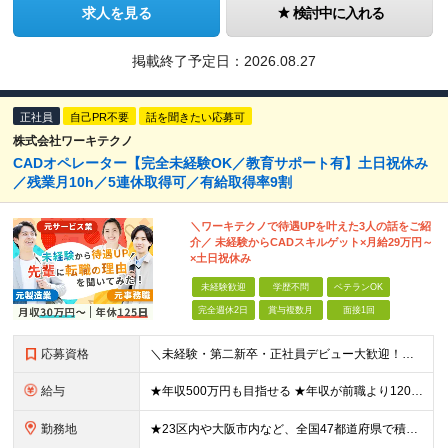
求人を見る
検討中に入れる
掲載終了予定日：
2026.08.27
正社員
自己PR不要
話を聞きたい応募可
株式会社ワーキテクノ
CADオペレーター【完全未経験OK／教育サポート有】土日祝休み
／残業月10h／5連休取得可／有給取得率9割
＼ワーキテクノで待遇UPを叶えた3人の話をご紹
介／ 未経験からCADスキルゲット×月給29万円～
×土日祝休み
未経験歓迎
学歴不問
ベテランOK
完全週休2日
賞与複数月
面接1回
応募資格
＼未経験・第二新卒・正社員デビュー大歓迎！／ ☆アパレルや飲食、ビルメンテ、職人、モデルなど、異業種出身の社員が多数活躍中です！ ■20～30代の若手中心に活躍中！ ■人物重視の採用 ■転職回数不問
給与
★年収500万円も目指せる ★年収が前職より120万円アップした実績あり ★前職の給与を最大限に考慮します！ 【経験者】 ■月給35万円～80万円＋各種手当＋賞与年2回 【未経験者/首都圏】 ■月
勤務地
★23区内や大阪市内など、全国47都道府県で積極採用中！ ★直行直帰OK◎ ★U・Iターン歓迎 ★会社都合の転勤なし！ ご家族の転勤などに合わせた勤務先の変更はOK◎ ★大阪・東京・名古屋・福岡への引