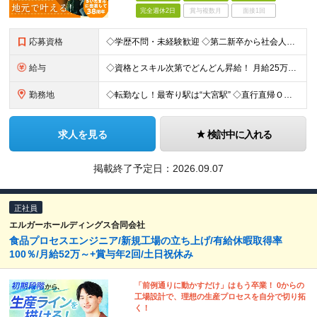
完全週休2日
賞与複数月
面接1回
応募資格
◇学歴不問・未経験歓迎 ◇第二新卒から社会人歴20年以上の方まで歓迎 ◇第二新卒、社会人歴10年以上の方、ブランク歓迎 ＼こんな方はより歓迎しています／ ・建築系の専攻出身または、建築現場でのご経験
給与
◇資格とスキル次第でどんどん昇給！ 月給25万円～35万円＋賞与＋各種手当 ※経験などを考慮して決定します ※上記は未経験スタートの月給 月給43万円～58万円＋賞与＋各種手当 ※経験などを考慮し
勤務地
◇転勤なし！最寄り駅は“大宮駅” ◇直行直帰ＯＫ！出社、帰社は任意です ◇基本的に出張はありません ◇東京都内、埼玉市内の建築現場中心 本社／埼玉県さいたま市大宮区大成町1-518-2
求人を見る
検討中に入れる
掲載終了予定日：
2026.09.07
正社員
エルガーホールディングス合同会社
食品プロセスエンジニア/新規工場の立ち上げ/有給休暇取得率
100％/月給52万～+賞与年2回/土日祝休み
「前例通りに動かすだけ」はもう卒業！ 0からの
工場設計で、理想の生産プロセスを自分で切り拓
く！