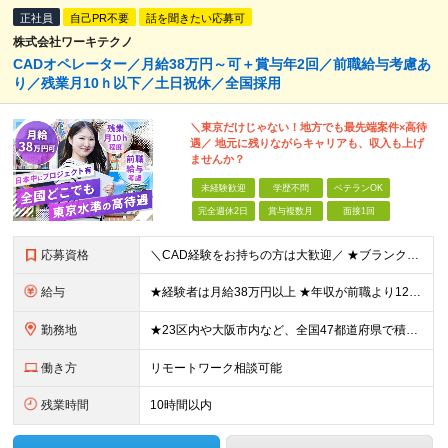
正社員
自己PR不要
話を聞きたい応募可
株式会社ワーキテクノ
CADオペレーター／月給38万円～可＋賞与年2回／前職給与考慮あ
り／残業月10ｈ以下／土日祝休／全国採用
＼東京だけじゃない！地方でも最先端案件×高待
遇／ 地元に残りながらキャリアも、収入も上げ
ませんか？
未経験歓迎
学歴不問
ベテランOK
完全週休2日
賞与複数月
面接1回
応募資格
＼CAD経験をお持ちの方は大歓迎／ ★ブランクがある方・スキルアップしたい方もOK！ ■人物重視の採用 ■転職回数不問 ■学歴不問 ＼こんな方にピッタリです／ ◆今よりもっとスキルを磨きたい ◆機
給与
★経験者は月給38万円以上 ★年収が前職より120万円アップした実績あり ★前職の給与を最大限に考慮します！ 【経験者】 ■月給38万円～80万円＋各種手当＋賞与年2回 【未経験者/首都圏】 ■月
勤務地
★23区内や大阪市内など、全国47都道府県で積極採用中！ ★直行直帰OK◎ ★U・Iターン歓迎 ★会社都合の転勤なし！ ご家族の転勤などに合わせた勤務先の変更はOK◎ ★大阪・東京・名古屋・福岡への引
働き方
リモートワーク相談可能
残業時間
10時間以内