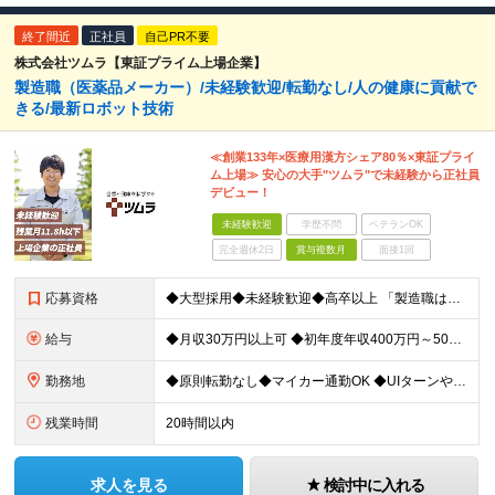
終了間近
正社員
自己PR不要
株式会社ツムラ【東証プライム上場企業】
製造職（医薬品メーカー）/未経験歓迎/転勤なし/人の健康に貢献で
きる/最新ロボット技術
≪創業133年×医療用漢方シェア80％×東証プライ
ム上場≫ 安心の大手"ツムラ"で未経験から正社員
デビュー！
未経験歓迎
学歴不問
ベテランOK
完全週休2日
賞与複数月
面接1回
応募資格
◆大型採用◆未経験歓迎◆高卒以上 「製造職は初めて…」という方でも大丈夫。 イチから丁寧にお教えしますのでご安心ください。 ＼こんなアナタにピッタリ／ ◎「人の健康に貢献したい」という想いがある
給与
◆月収30万円以上可 ◆初年度年収400万円～500万円想定 月給21万7,080円～22万7,810円＋各種手当＋賞与年2回 ★「手当」や「賞与」が手厚いため、1年目未経験でも年収400万円以上
勤務地
◆原則転勤なし◆マイカー通勤OK ◆UIターンや移住転職歓迎。Web面接実施中 ＜茨城工場＞ 茨城県稲敷郡阿見町吉原3586 ┗クリーンで働きやすいのが魅力です。 ★豊かな自然と便利な生活環境が調
残業時間
20時間以内
求人を見る
検討中に入れる