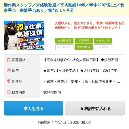
港作業スタッフ／未経験歓迎／平均勤続14年／年休120日以上／食
事手当・家族手当あり／賞与5.1ヶ月分
安定収入も、働きやすさも、手厚い福利厚生も◎
未経験から、港で"理想の働き方"を叶えよう！
未経験歓迎
学歴不問
ベテランOK
完全週休2日
賞与複数月
面接1回
応募資格
【完全未経験OK・社会人経験不問】 ◆学歴不問 ◆第二新卒の方も歓迎 ★知識・経験は一切問いません！ 「これまでの経験に不安がある」という方も、ぜひお気軽にご応募ください。 【このような方にオスス
給与
★賞与5.1ヶ月分支給！ ★入社3年目・30代で年収730万円の先輩も活躍中！ ★入社1年目・20代で月収29万円の実績あり 月給：22.5万円～30.5万円＋各種手当＋賞与年2回＋残業代全額支給
勤務地
＜東京・神奈川・愛知・大阪・兵庫で募集中＞ 【東京】 ■東京支店大井2号事業所 東京都品川区八潮2-1-2大井2号 コンテナターミナル内 ■東京支店青海A4事業所 東京都江東区青海3-1-1 青海コ
残業時間
30時間以内
求人を見る
検討中に入れる
掲載終了予定日：
2026.09.07