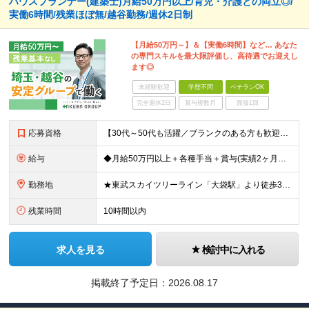
ハウスプランナー(建築士)月給50万円以上/育児・介護との両立◎/
実働6時間/残業ほぼ無/越谷勤務/週休2日制
【月給50万円～】＆【実働6時間】など… あなた
の専門スキルを最大限評価し、高待遇でお迎えし
ます◎
未経験歓迎
学歴不問
ベテランOK
完全週休2日
賞与複数月
面接1回
応募資格
【30代～50代も活躍／ブランクのある方も歓迎します】 ●1級建築士または2級建築士の資格をお持ちの方 ※学歴不問 ★こんな方を歓迎します！ ・年齢や体力面を考慮して、ゆとりある働き方にシフトしたい
給与
◆月給50万円以上＋各種手当＋賞与(実績2ヶ月分) 【手当でさらに収入アップ！】 ★資格手当：1級建築士（月8万円）、2級建築士（月4万円）などを別途支給。 入社後に資格を取得して、大幅な給与アップ
勤務地
★東武スカイツリーライン「大袋駅」より徒歩3分！車通勤もOK ◆埼玉県越谷市大字袋山1361-16 ※白馬グループ内で配属の可能性あり ※(変更の範囲)上記を除く当社関連勤務地
残業時間
10時間以内
求人を見る
検討中に入れる
掲載終了予定日：
2026.08.17