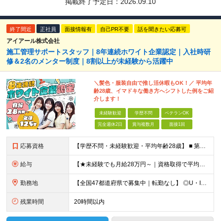
掲載終了予定日：
2026.09.10
終了間近
正社員
面接情報有
自己PR不要
話を聞きたい応募可
アイアール株式会社
施工管理サポートスタッフ｜8年連続ホワイト企業認定｜入社時研
修＆2名のメンター制度｜8割以上が未経験から活躍中
＼髪色・服装自由で推し活休暇もOK！／ 平均年
齢28歳、イマドキな働き方へシフトした例をご紹
介します！
未経験歓迎
学歴不問
ベテランOK
完全週休2日
賞与複数月
面接1回
応募資格
【学歴不問・未経験歓迎・平均年齢28歳】 ■ 第二新卒歓迎 ■ フリーター・社会人未経験OK ＼「アイアールで人生ワンチャンつかんでほしい！」／ …こんな社長の想いから 経験よりも人柄を重視した採用
給与
【★未経験でも月給28万円～｜資格取得で平均年収636万円★】 ■ 月給28万円～80万円+賞与年2回＋各種手当 ※月給には、固定残業代（20時間分：3万8000円～／月）を含む ※20時間を超過
勤務地
【全国47都道府県で募集中｜転勤なし】 ◎U・Iターン歓迎！家具家電付き＆家賃ナシの社員寮を完備 ◎東京支店は2025年7月に移転したばかりの綺麗なオフィス 東京・横浜・大阪・名古屋・福岡など 全国
残業時間
20時間以内