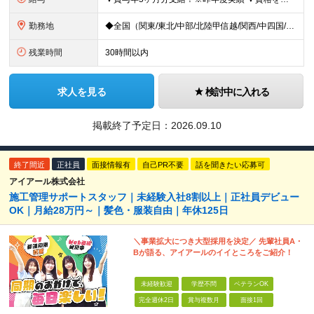
勤務地
◆全国（関東/東北/中部/北陸甲信越/関西/中四国/九州）で募集中 ※UIターン歓迎 ※希望や現在のお住まいを考慮！面接時に希望の勤務地をお聞かせください ◆本社所在地 愛知県名古屋市中区丸の内2-
残業時間
30時間以内
求人を見る
検討中に入れる
掲載終了予定日：
2026.09.10
終了間近
正社員
面接情報有
自己PR不要
話を聞きたい応募可
アイアール株式会社
施工管理サポートスタッフ｜未経験入社8割以上｜正社員デビュー
OK｜月給28万円～｜髪色・服装自由｜年休125日
＼事業拡大につき大型採用を決定／ 先輩社員A・
Bが語る、アイアールのイイところをご紹介！
未経験歓迎
学歴不問
ベテランOK
完全週休2日
賞与複数月
面接1回