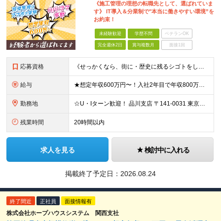
《施工管理の理想の転職先として、選ばれていま
す》 IT導入＆分業制で"本当に働きやすい環境”を
お約束！
未経験歓迎
学歴不問
ベテランOK
完全週休2日
賞与複数月
面接1回
応募資格
《せっかくなら、街に・歴史に残るシゴトをしませんか？》 ☆今までの雇用形態・転職回数は一切不問！ ◆普通自動車免許（AT限定可）をお持ちの方 ◆未経験・第二新卒OK・学歴不問 ★こんな方にピッタリ★
給与
★想定年収600万円〜！入社2年目で年収800万円の実績あり ★経験者の方は月給30万円以上＆前給保証！ 月給27万円〜＋各種手当＋賞与年2回 ※これまでのご経験やスキルに応じて加給・優遇いたします
勤務地
☆U・Iターン歓迎！ 品川支店 〒141-0031 東京都品川区西五反田8-1-14 最勝ビル 11F 横浜支店 〒141-0031 東京都品川区西五反田8-1-14 最勝ビル 11F 新潟支店
残業時間
20時間以内
求人を見る
検討中に入れる
掲載終了予定日：
2026.08.24
終了間近
正社員
面接情報有
株式会社ホープハウスシステム 関西支社