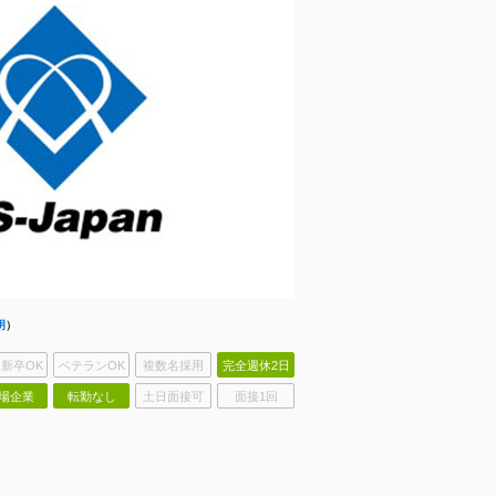
明
）
新卒OK
ベテランOK
複数名採用
完全週休2日
場企業
転勤なし
土日面接可
面接1回