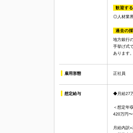
歓迎す
◎人材業
過去の
地方銀行
手挙げ式
あります
雇用形態
正社員
想定給与
◆月給27
＜想定年
420万円〜
月給内訳=