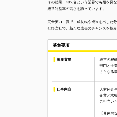
その結果、40%台という業界でも類を見
経常利益率の高さを誇っています。
完全実力主義で、成長幅や成果を出した分
ぜひ当社で、新たな成長のチャンスを掴み
募集要項
募集背景
経営の根幹
部門と士業
さらなる
仕事内容
人材紹介
企業と求
ご担当い
【具体的