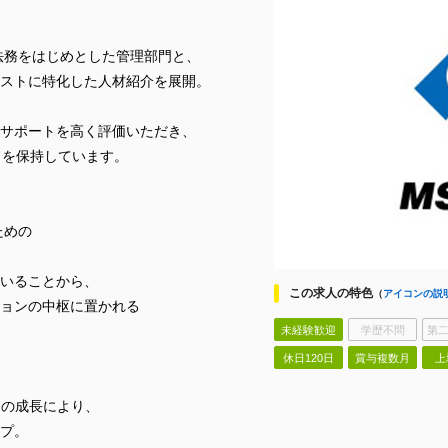
・法務をはじめとした管理部門と、
ストに特化した人材紹介を展開。
サポートを高く評価いただき、
ドを保持しています。
ための
。
いることから、
この求人の特色
（
アイコンの説
ョンの中枢に置かれる
未経験歓迎
学歴不問
第二
休日120日
賞与複数月
上
スの成長により、
プ。