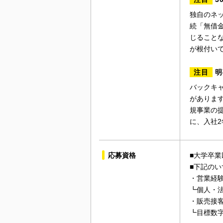
独自のネ
続「無借
じること
が根付い
注目
明
バックキ
がありま
規事業の
に、入社
応募資格
■大学卒業
■下記の
・営業経
┗個人・
・販売接
┗目標数