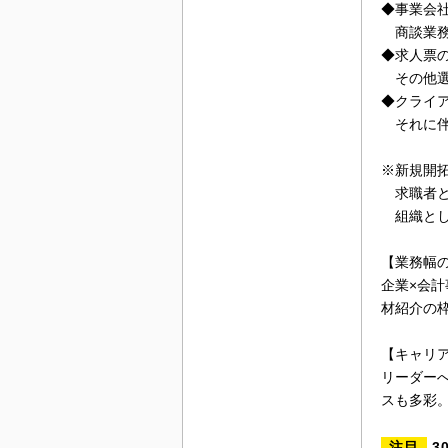
◆事業会
商談業務
◆求人票
その他選
◆クライ
それに伴
※新規開
求職者と
組織とし
【業務幅
企業×会
材紹介の
【キャリ
リーダー
スも多彩
注目
3