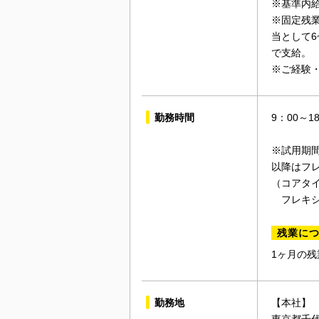
※基準内給与
※固定残業
当として6
で支給。
※ご経験
勤務時間
9：00～
※試用期
以降はフ
（コアタイム
フレキシブル
残業に
1ヶ月の残
勤務地
【本社】