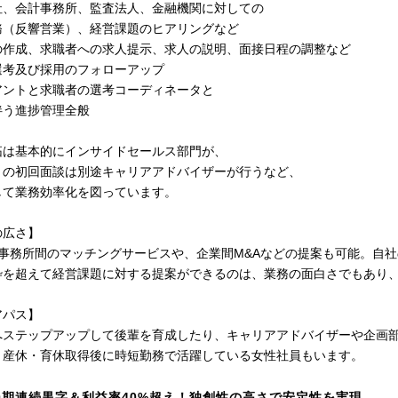
社、会計事務所、監査法人、金融機関に対しての
（反響営業）、経営課題のヒアリングなど
の作成、求職者への求人提示、求人の説明、面接日程の調整など
考及び採用のフォローアップ
アントと求職者の選考コーディネータと
う進捗管理全般
拓は基本的にインサイドセールス部門が、
の初回面談は別途キャリアアドバイザーが行うなど、
て業務効率化を図っています。
の広さ】
計事務所間のマッチングサービスや、企業間M&Aなどの提案も可能。自
枠を超えて経営課題に対する提案ができるのは、業務の面白さでもあり
アパス】
へステップアップして後輩を育成したり、キャリアアドバイザーや企画
。産休・育休取得後に時短勤務で活躍している女性社員もいます。
0期連続黒字＆利益率40%超え！独創性の高さで安定性を実現