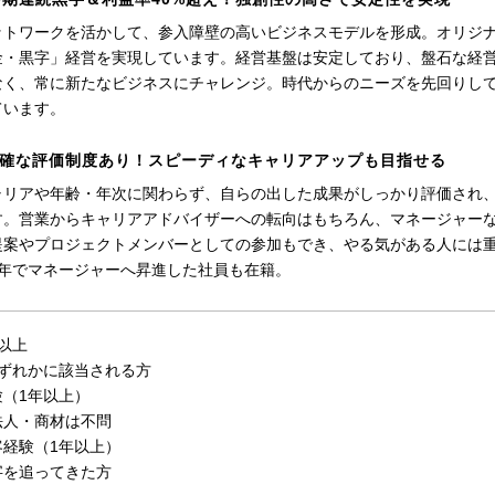
ットワークを活かして、参入障壁の高いビジネスモデルを形成。オリジナ
金・黒字」経営を実現しています。経営基盤は安定しており、盤石な経
なく、常に新たなビジネスにチャレンジ。時代からのニーズを先回りし
ています。
確な評価制度あり！スピーディなキャリアアップも目指せる
ャリアや年齢・年次に関わらず、自らの出した成果がしっかり評価され
す。営業からキャリアアドバイザーへの転向はもちろん、マネージャー
提案やプロジェクトメンバーとしての参加もでき、やる気がある人には
2年でマネージャーへ昇進した社員も在籍。
以上
いずれかに該当される方
験（1年以上）
法人・商材は不問
客経験（1年以上）
字を追ってきた方