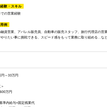
る経験・スキル
界での営業経験
採用例
の融資営業、アパレル販売員、自動車の販売スタッフ、旅行代理店の営
でやりたい事に挑戦できる、スピード感をもって業務に取り組める…な
。
万円～33万円
収＞
600万円
基準内給与+固定残業代