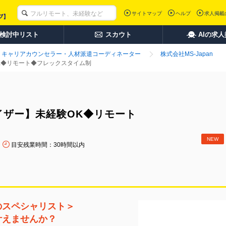
サイトマップ
ヘルプ
求人掲載
検討中リスト
スカウト
AIの求
キャリアカウンセラー・人材派遣コーディネーター
株式会社MS-Japan
K◆リモート◆フレックスタイム制
イザー】未経験OK◆リモート
NEW
目安残業時間：30時間以内
のスペシャリスト＞
叶えませんか？