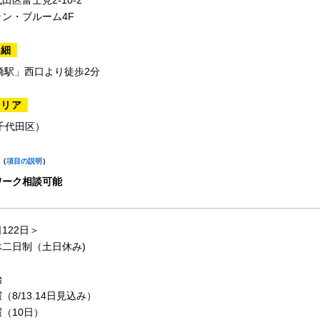
田区富士見2-10-2
ン・ブルーム4F
詳細
橋駅」西口より徒歩2分
エリア
千代田区）
（
項目の説明
）
ワーク相談可能
122日＞
二日制（土日休み)
始
（8/13.14日見込み）
（10日）