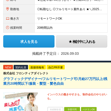
勤務地
◎転勤なし ◎フルリモート案件あり ★＼2025年10月20日にNEWオフィス移転／★ ━━━━━━━━━━━━━━━━━━━━━━ AMG Solutionは、日本橋大伝馬町に移転！ 移転に向けて
働き方
リモートワークOK
残業時間
20時間以内
求人を見る
検討中に入れる
掲載終了予定日：
2026.09.03
NEW
契約社員
面接情報有
自己PR不要
株式会社 フロンティアダイレクト
グラフィックデザイナー/フルリモートワーク可/月給27万円以上/残
業月20時間以下/服装・髪型・髪色自由
インハウスの働きやすさも、制作会社のやりがい
も。
未経験歓迎
学歴不問
ベテランOK