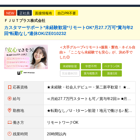
NEW
正社員
面接情報有
自己PR不要
ＦＪＵＴプラス株式会社
カスタマーサポート*未経験歓迎*リモートOK*月27.7万可*賞与年2
回*転勤なし*連休OK/ZE010232
＜大手グループ×リモート×服装・髪色・ネイル自
由＞ 「ここなら未経験でも安心」が、決め手で
した◎
未経験歓迎
学歴不問
ベテランOK
完全週休2日
賞与複数月
面接1回
応募資格
★未経験・社会人デビュー・第二新卒歓迎！ ★フリーターやブランクのある方も大歓迎！ ★20～40代幅広く活躍中 ■学歴不問 ＼こんな方にピッタリ／ --------------------- □ 正
給与
≪月給27.7万円スタートも可／賞与年2回≫ ■月給21万円～27.7万円＋各種手当＋賞与年2回 ※給与は勤務地に応じて変更します ※年齢や経験・スキルなどを考慮して決定します ※時間外手当は全額支給
勤務地
★転勤なし／U・Iターン歓迎！地元で働ける♪ 配属先：東京・神奈川・千葉・長野・石川・大阪・福岡・札幌・愛知・広島にある『NTTドコモ』グループ 《勤務地一覧》 ■東京 ・東京都新宿区新宿4-1-6
働き方
リモートワークOK
残業時間
20時間以内