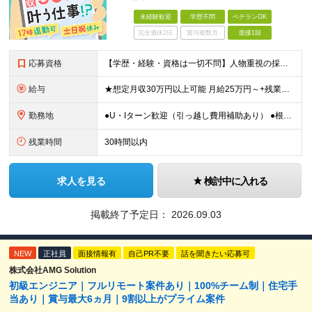
未経験歓迎
学歴不問
ベテランOK
完全週休2日
賞与複数月
面接1回
応募資格
【学歴・経験・資格は一切不問】人物重視の採用です！ ★社会人デビュー・第二新卒歓迎！ ＼1つでも当てはまる方は大歓迎／ □ものづくりや工作が好き・興味がある □コツコツ丁寧な作業が得意 □残業を減ら
給与
★想定月収30万円以上可能 月給25万円～+残業代全額支給＋各種手当+賞与年2回 ※試用期間2ヶ月あり（給与・待遇に差異はありません） ※残業代・深夜割増手当は全額支給します ★賞与年2回（6月・
勤務地
●U・Iターン歓迎（引っ越し費用補助あり） ●根岸駅より無料送迎バスあり ●車･バイク・自転車通勤OK ■本牧営業所／神奈川県横浜市中区豊浦町2-3 (変更の範囲)上記を除く当社関連勤務地
残業時間
30時間以内
求人を見る
検討中に入れる
掲載終了予定日：
2026.09.03
NEW
正社員
面接情報有
自己PR不要
話を聞きたい応募可
株式会社AMG Solution
初級エンジニア｜フルリモート案件あり｜100%チーム制｜住宅手
当あり｜賞与最大6ヵ月｜9割以上がプライム案件