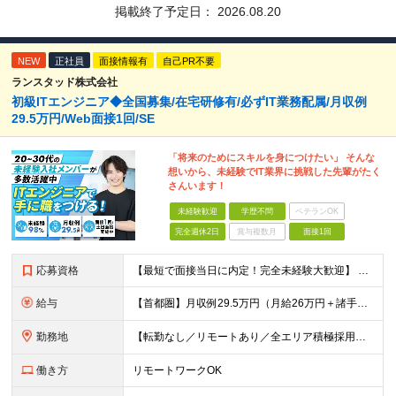
掲載終了予定日：
2026.08.20
NEW
正社員
面接情報有
自己PR不要
ランスタッド株式会社
初級ITエンジニア◆全国募集/在宅研修有/必ずIT業務配属/月収例
29.5万円/Web面接1回/SE
「将来のためにスキルを身につけたい」 そんな
想いから、未経験でIT業界に挑戦した先輩がたく
さんいます！
未経験歓迎
学歴不問
ベテランOK
完全週休2日
賞与複数月
面接1回
応募資格
【最短で面接当日に内定！完全未経験大歓迎】 ・業種／職種未経験歓迎 ・社会人デビュー、第二新卒、既卒者大歓迎 ・学歴不問（文系、理系不問） ・20代～30代、男女問わず活躍中 ・服装、髪色自由 ・明確
給与
【首都圏】月収例29.5万円（月給26万円＋諸手当） 【東海・関西】月収例28.5万円（月給25万円＋諸手当） 【九州】月収例26万円（月給23万円＋諸手当） ※経験・スキル・前職給与を踏まえ、総合
勤務地
【転勤なし／リモートあり／全エリア積極採用中】 ・大手企業のプロジェクトが中心 ・勤務エリアは希望を考慮し決定 ・研修はリモートメインで実施します ・U&Iターンの方も大歓迎◎ ＜主なエリア＞ ■首
働き方
リモートワークOK