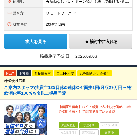
勤務地
★転勤なし／U・Iターン歓迎！地元で働ける♪ 配属先：東京・神奈川・千葉・長野・石川・大阪・福岡・札幌・愛知・広島にある『NTTドコモ』グループ 《勤務地一覧》 ■東京 ・東京都新宿区新宿4-1-6
働き方
リモートワークOK
残業時間
20時間以内
求人を見る
検討中に入れる
掲載終了予定日：
2026.09.03
NEW
正社員
面接情報有
自己PR不要
話を聞きたい応募可
株式会社T2R
ご案内スタッフ/実質年125日休/5連休OK/面接1回/月収29万円～/有
給消化率100％/5名以上採用予定
【転職逆転劇】バイト感覚で入社した僕が、 4年
で採用担当として活躍できています◎
未経験歓迎
学歴不問
ベテランOK
完全週休2日
賞与複数月
面接1回