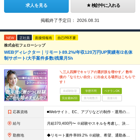
求人を見る
検討中に入れる
掲載終了予定日：
2026.08.31
NEW
正社員
面接情報有
自己PR不要
株式会社フェローシップ
WEBディレクター｜リモート89.2%/年収120万円UP実績有/2名体
制サポート/大手案件多数/残業月5h
＼三人四脚でキャリアの選択肢を増やす／ 数年
後の「なりたい自分」に出会える場所はこちらで
す！
未経験歓迎
学歴不問
ベテランOK
完全週休2日
賞与複数月
面接1回
応募資格
■Webサイト、EC、アプリなどの制作・運用のディレクションに関わった実務経験をお持ちの方（目安1年以上） ◆HTML、CSS、JavaScriptに関する基礎知識 ■学歴不問 Webディレクターの
給与
月給370,400円〜 ※経験やスキルを考慮し、決定いたします ※上記金額には固定残業代（30時間分/70,400円～）を含みます。超過分は別途全額支給いたします ※試用期間6カ月あり（期間中の給与・
勤務地
◆リモート案件率89.2% ※経験、希望、通勤条件、案件状況を踏まえて配属先を決定します ※転居を伴う転勤はありません 一都三県のクライアント先＋在宅勤務（案件により異なります） 【本社】東京都千代