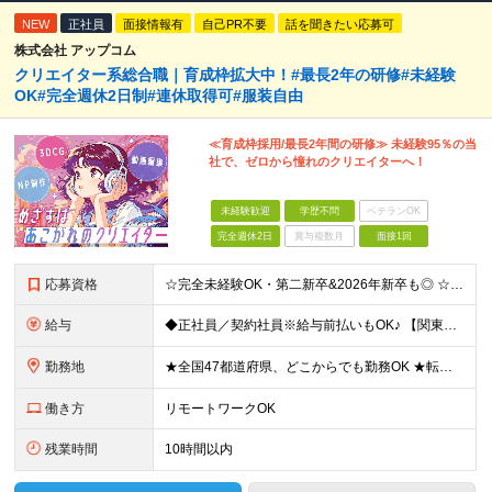
NEW
正社員
面接情報有
自己PR不要
話を聞きたい応募可
株式会社 アップコム
クリエイター系総合職｜育成枠拡大中！#最長2年の研修#未経験
OK#完全週休2日制#連休取得可#服装自由
≪育成枠採用/最長2年間の研修≫ 未経験95％の当
社で、ゼロから憧れのクリエイターへ！
未経験歓迎
学歴不問
ベテランOK
完全週休2日
賞与複数月
面接1回
応募資格
☆完全未経験OK・第二新卒&2026年新卒も◎ ☆社員の7割が20代 ☆経歴・ブランク不問 ※学歴不問 …━━━━━━━━━━ 未経験スタート前提のポテンシャル採用です。 毎月全国で複数人を採用して
給与
◆正社員／契約社員※給与前払いもOK♪ 【関東（一都三県）】 月給25万円～ ※固定残業代（月20時間分／月3万2383円）を含む。超過分は別途支給。 ※試用期間中の給与は月給22万円～ 【関東（北
勤務地
★全国47都道府県、どこからでも勤務OK ★転勤なし！腰を据えて活躍◎ ★マイカー通勤OK（拠点による） ★業務に慣れたら、ゆくゆくはリモート併用やフルリモートも可能 全国のお客様先にて勤務していた
働き方
リモートワークOK
残業時間
10時間以内