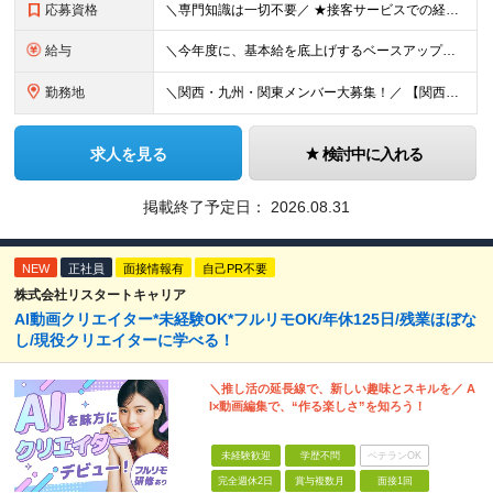
応募資格
＼専門知識は一切不要／ ★接客サービスでの経験がある方は大歓迎！ ■未経験OK ■第二新卒歓迎 ■学歴不問 ＼こんな方にぴったりです／ ◇自分にしかできない仕事で誰かを喜ばせたい方 ◇日常でも活かせ
給与
＼今年度に、基本給を底上げするベースアップを実施！／ ◆月給23.1万～40万円＋賞与年2回＋交通費全額支給 ※経験・資格・能力等を考慮の上、当社規定により優遇します。 ※上記の金額に加えて、時間外
勤務地
＼関西・九州・関東メンバー大募集！／ 【関西営業所】 大阪府大阪市西区西本町1-7-21 ニシモトビル703 【九州営業所】 福岡県福岡市東区千早5-13-38 LeLien香椎参道4B 【本社
求人を見る
検討中に入れる
掲載終了予定日：
2026.08.31
NEW
正社員
面接情報有
自己PR不要
株式会社リスタートキャリア
AI動画クリエイター*未経験OK*フルリモOK/年休125日/残業ほぼな
し/現役クリエイターに学べる！
＼推し活の延長線で、新しい趣味とスキルを／ A
I×動画編集で、“作る楽しさ”を知ろう！
未経験歓迎
学歴不問
ベテランOK
完全週休2日
賞与複数月
面接1回