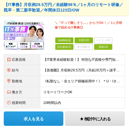
【IT事務】月収例29.5万円／未経験98％／1ヶ月のリモート研修／
既卒・第二新卒歓迎／年間休日123日/OW
＼「ITって難しそう…」からでOK！／ 1ヶ月研
修で始めるIT事務◎
未経験歓迎
学歴不問
ベテランOK
完全週休2日
賞与複数月
面接1回
応募資格
【IT業界未経験歓迎！】 特別なIT資格や専門知識は必要ありません。 ・学歴不問（文系・理系不問） ・第二新卒、既卒の方も歓迎 ・20代を中心に幅広い年代が活躍中 ・基本的なPC操作ができる方 ・タ
給与
【首都圏】月収例29.5万円（月給26万円＋諸手当） 【東海・関西】月収例28.5万円（月給25万円＋諸手当） 【九州】月収例26万円（月給23万円＋諸手当） ※経験・スキル・前職給与を踏まえ、総合
勤務地
《転勤なし・全エリア積極採用中！》 ＊U・Iターンも歓迎 ＊研修はオンライン実施 ★勤務エリアは下記よりお選びいただけます★ 【首都圏】東京・神奈川・千葉・埼玉 【東海】愛知 【関西】大阪、京都、兵庫
働き方
リモートワークOK
残業時間
10時間以内
求人を見る
検討中に入れる