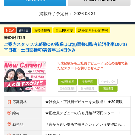
掲載終了予定日：
2026.08.31
NEW
正社員
面接情報有
自己PR不要
話を聞きたい応募可
株式会社T2R
ご案内スタッフ/未経験OK/残業ほぼ無/面接1回/有給消化率100％/
平日夜・土日面接可/実質年124日休み
＼未経験から正社員デビュー／ 安心の職場で新
たなスタートを切りませんか？
未経験歓迎
学歴不問
ベテランOK
完全週休2日
賞与複数月
面接1回
応募資格
★社会人・正社員デビューを大歓迎！ ★30歳以下限定（※若年層の長期キャリア形成のため） ★学歴・経験一切不問！ -------【採用担当】より------------ 「過去は変えられないけど、未
給与
★正社員デビューの方も月給25万円スタート！ ★プロジェクト先でインセンティブが出ることもあります◎ ＼未経験1年目想定年収：348万円～468万円／ 月給：25万円～35万円＋交通費全額支給＋資格
勤務地
「家から近い場所で働きたい」という要望にもお応えします！※実例あり ★一都三県（東京都・埼玉県・神奈川県・千葉県）のいずれかの携帯ショップやイベント会場に配属 ■本社 東京都豊島区南池袋2-33-7