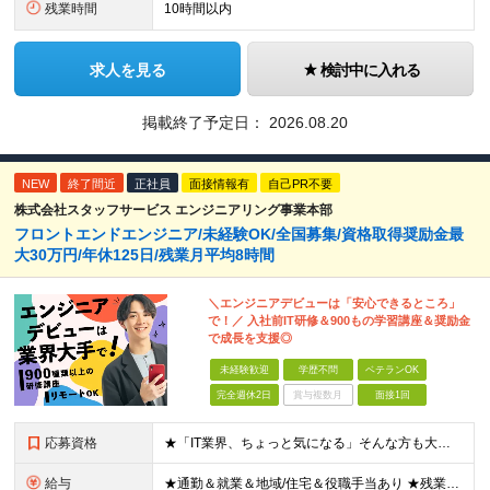
残業時間
10時間以内
求人を見る
検討中に入れる
掲載終了予定日：
2026.08.20
NEW
終了間近
正社員
面接情報有
自己PR不要
株式会社スタッフサービス エンジニアリング事業本部
フロントエンドエンジニア/未経験OK/全国募集/資格取得奨励金最
大30万円/年休125日/残業月平均8時間
＼エンジニアデビューは「安心できるところ」
で！／ 入社前IT研修＆900もの学習講座＆奨励金
で成長を支援◎
未経験歓迎
学歴不問
ベテランOK
完全週休2日
賞与複数月
面接1回
応募資格
★「IT業界、ちょっと気になる」そんな方も大歓迎！ ■学歴不問 ■未経験・第二新卒歓迎 ■知識・経験はこれから身につけていければOK！ □■ステップアップ■□ 社内システム開発やインフラ構築などジャ
給与
★通勤＆就業＆地域/住宅＆役職手当あり ★残業代は全額支給 ★選べる給与制度あり！ ■東京・神奈川・千葉・埼玉勤務の場合 月給24.5万円～55万円＋諸手当 （残業代は全額支給） (20,000円の