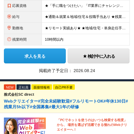
応募資格
★「手に職をつけたい」「IT業界にチャレンジしたい」方歓迎！ ■学歴不問 ■IT知識・理系文系不問！未経験・第二新卒OK ★ITサポート・IT事務やエンジニアの経験をお持ちの方は優遇します！ 地方在
給与
★通勤＆就業＆地域/住宅＆役職手当あり ★残業代は全額支給 ★選べる給与制度あり！ ■東京・神奈川・千葉・埼玉勤務の場合 月給24.5万円～55万円＋諸手当 （残業代は全額支給） (20,000円の
勤務地
★リモート実績あり★ ★地域/住宅・単身赴任手当などサポートも万全 ★転任費用や寮・社宅制度も完備しています ★勤務地については希望を考慮の上、決定します ★面接地エリアでの就業率92％以上！ 『地
残業時間
10時間以内
求人を見る
検討中に入れる
掲載終了予定日：
2026.08.24
NEW
正社員
面接情報有
自己PR不要
株式会社SC direct
Webクリエイター#完全未経験歓迎#フルリモートOK#年休130日#
残業月5h以下#全国募集#最大1年の研修
「PCでネットを使うのはいつも検索する程度」
から、 場所を選ばず活躍できる憧れのWebクリ
エイターへ！