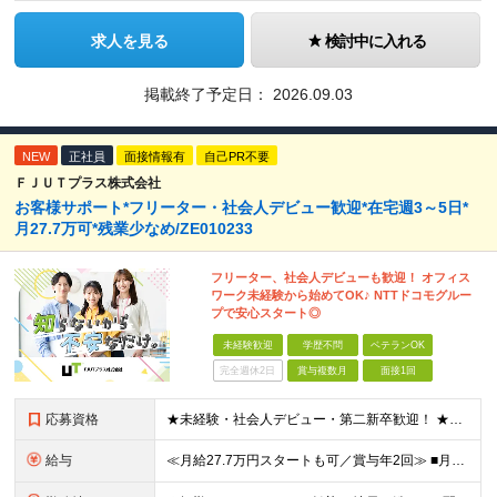
求人を見る
検討中に入れる
掲載終了予定日：
2026.09.03
NEW
正社員
面接情報有
自己PR不要
ＦＪＵＴプラス株式会社
お客様サポート*フリーター・社会人デビュー歓迎*在宅週3～5日*
月27.7万可*残業少なめ/ZE010233
フリーター、社会人デビューも歓迎！ オフィス
ワーク未経験から始めてOK♪ NTTドコモグルー
プで安心スタート◎
未経験歓迎
学歴不問
ベテランOK
完全週休2日
賞与複数月
面接1回
応募資格
★未経験・社会人デビュー・第二新卒歓迎！ ★フリーターやブランクのある方も大歓迎！ ★20～40代幅広く活躍中 ■学歴不問 ＼こんな方にピッタリ／ --------------------- □ 正
給与
≪月給27.7万円スタートも可／賞与年2回≫ ■月給21万円～27.7万円＋各種手当＋賞与年2回 ※給与は勤務地に応じて変更します ※年齢や経験・スキルなどを考慮して決定します ※時間外手当は全額支給