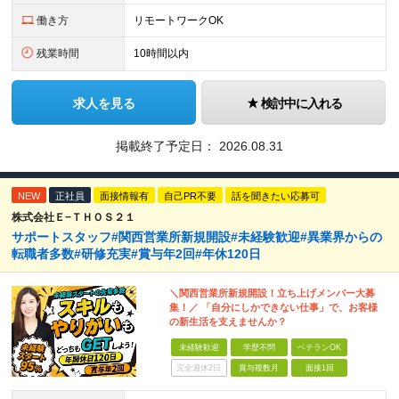
働き方
リモートワークOK
残業時間
10時間以内
求人を見る
検討中に入れる
掲載終了予定日：
2026.08.31
NEW
正社員
面接情報有
自己PR不要
話を聞きたい応募可
株式会社Ｅ−ＴＨＯＳ２１
サポートスタッフ#関西営業所新規開設#未経験歓迎#異業界からの
転職者多数#研修充実#賞与年2回#年休120日
＼関西営業所新規開設！立ち上げメンバー大募
集！／ 「自分にしかできない仕事」で、お客様
の新生活を支えませんか？
未経験歓迎
学歴不問
ベテランOK
完全週休2日
賞与複数月
面接1回