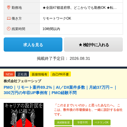
勤務地
★全国47都道府県、どこからでも勤務OK ★転勤なし！腰を据えて活躍◎ ★マイカー通勤OK（拠点による） ★業務に慣れたら、ゆくゆくはリモート併用やフルリモートも可能 全国のお客様先にて勤務していた
働き方
リモートワークOK
残業時間
10時間以内
求人を見る
検討中に入れる
掲載終了予定日：
2026.08.31
NEW
正社員
面接情報有
自己PR不要
株式会社フェローシップ
PMO｜リモート案件89.2%｜AI／DX案件多数｜月給37万円～｜
300万円の年収UP事例有｜PMO経験不問
「このままでいいのか」と思ったあなたへ。 こ
こは、数年後の市場価値を、一緒に設計する会社
です。
未経験歓迎
学歴不問
ベテランOK