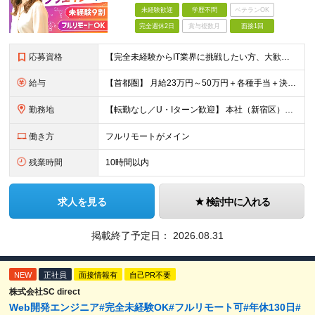
未経験歓迎
学歴不問
ベテランOK
完全週休2日
賞与複数月
面接1回
応募資格
【完全未経験からIT業界に挑戦したい方、大歓迎！】 ●応募年齢制限：34歳まで（若年層の長期キャリア形成を図るため） ★学歴不問・転職回数不問 ★第二新卒・社会人デビューOK 【こんな方を求めていま
給与
【首都圏】 月給23万円～50万円＋各種手当＋決算賞与 【大阪】 月給22万円～50万円＋各種手当＋決算賞与 【愛知】 月給21.5万円～50万円＋各種手当＋決算賞与 【福岡・宮城】 月給20万
勤務地
【転勤なし／U・Iターン歓迎】 本社（新宿区）、大阪支店、名古屋支店または東京都・神奈川県・千葉県・埼玉県・愛知県・大阪府・福岡県をはじめ、全国のプロジェクト先 ※ご希望を最大限考慮して配属先を決定
働き方
フルリモートがメイン
残業時間
10時間以内
求人を見る
検討中に入れる
掲載終了予定日：
2026.08.31
NEW
正社員
面接情報有
自己PR不要
株式会社SC direct
Web開発エンジニア#完全未経験OK#フルリモート可#年休130日#