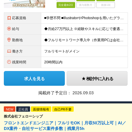
完全週休2日
賞与複数月
面接1回
応募資格
■学歴不問 ■IllustratorやPhotoshopを用いたグラフィックデザインの実務経験（2年以上） ≪こんな方は歓迎！≫ ◆指示書そのままのデザインをつくるのではなく、伝わるデザインを模索&
給与
◆月給27万円以上 ※経験やスキルに応じて優遇いたします ※試用期間1ヶ月（期間中の給与・待遇に差異はございません） ※上記金額にはみなし残業代40時間分(6万円)を含み、超過分は別途支給いたします
勤務地
◆フルリモートワーク導入中（作業用PCは会社から支給） ◆出社日を合わせてランチ会をするなど定期的に社内コミュニケーションも図っています！ 本社/東京都渋谷区渋谷3-3-5 NBF渋谷イースト ≪
働き方
フルリモートがメイン
残業時間
20時間以内
求人を見る
検討中に入れる
掲載終了予定日：
2026.09.03
NEW
正社員
面接情報有
自己PR不要
株式会社フェローシップ
フロントエンドエンジニア｜フルリモOK｜月収50万以上可｜AI／
DX案件・自社サービス案件多数｜残業月5h