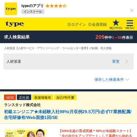
typeのアプリ
インストール
ログイン
会員登録
検討中(
0
)
MENU
209
求人検索結果
件中
1～50
件表示
人材派遣
【人材サービス・アウトソーシング・コールセンター業界】
の転職・求人情報
人材派遣
変更
保存した検索条件
NEW
正社員
面接情報有
自己PR不要
ランスタッド株式会社
初級エンジニア★未経験入社98%/月収例29.5万円/必ずIT業務配属/
在宅研修有/Web面接1回/SE
【5000名超の育成実績＊98%が未経験スタート】
「今の自分をアップデート」して基礎から始める