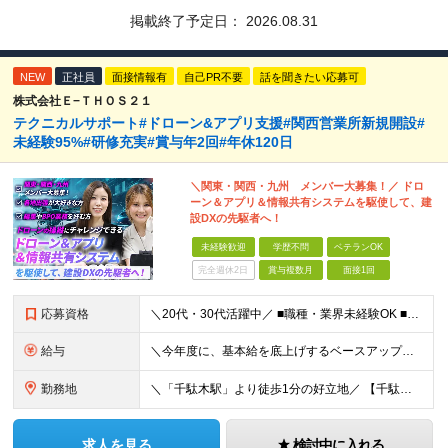
掲載終了予定日：
2026.08.31
NEW
正社員
面接情報有
自己PR不要
話を聞きたい応募可
株式会社Ｅ−ＴＨＯＳ２１
テクニカルサポート#ドローン&アプリ支援#関西営業所新規開設#
未経験95%#研修充実#賞与年2回#年休120日
＼関東・関西・九州 メンバー大募集！／ ドロ
ーン＆アプリ＆情報共有システムを駆使して、建
設DXの先駆者へ！
未経験歓迎
学歴不問
ベテランOK
完全週休2日
賞与複数月
面接1回
応募資格
＼20代・30代活躍中／ ■職種・業界未経験OK ■第二新卒歓迎 ■学歴不問 ＼こんな方にぴったりです／ ◎ドローン操縦、最新のガジェット、映像クリエイティブに興味がある方 ◎ゲームや機械をいじるの
給与
＼今年度に、基本給を底上げするベースアップを実施！／ ◆月給23万～40万円＋賞与年2回＋交通費全額支給 ※経験・資格・能力等を考慮の上、当社規定により優遇します。 ※上記の金額に加えて、時間外手当
勤務地
＼「千駄木駅」より徒歩1分の好立地／ 【千駄木営業所】 東京都文京区千駄木3-31-12 ワコーレ千駄木ビル4階 ☆他の拠点でも募集中！ 【関西営業所】 大阪府大阪市西区西本町1-7-21 ニシモト
求人を見る
検討中に入れる