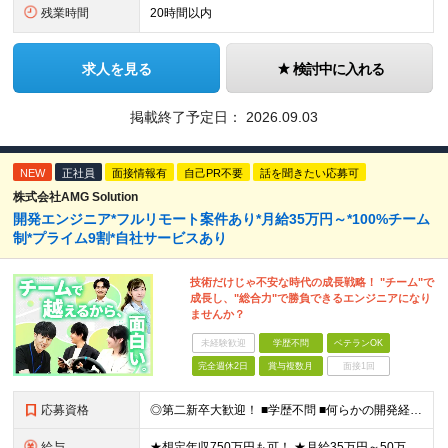
残業時間
20時間以内
求人を見る
検討中に入れる
掲載終了予定日：
2026.09.03
NEW
正社員
面接情報有
自己PR不要
話を聞きたい応募可
株式会社AMG Solution
開発エンジニア*フルリモート案件あり*月給35万円～*100%チーム
制*プライム9割*自社サービスあり
技術だけじゃ不安な時代の成長戦略！ "チーム"で
成長し、"総合力"で勝負できるエンジニアになり
ませんか？
未経験歓迎
学歴不問
ベテランOK
完全週休2日
賞与複数月
面接1回
応募資格
◎第二新卒大歓迎！ ■学歴不問 ■何らかの開発経験またはプログラミングや保守・運用のご経験 ※言語や経験年数は不問 ＜こんな方にピッタリです＞ □ 上流のスキルを身につけたい □ 技術以外のスキルを
給与
★想定年収750万円も可！ ★月給35万円～50万円＋賞与年2回（賞与昨年実績3.2ヶ月）＋各種手当＋住宅手当あり(最大1万5千円) ※経験やスキルを考慮して決定します。 ※上記月給には一律支給の住