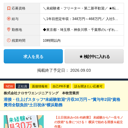
応募資格
＼未経験者・フリーター・第二新卒歓迎／ ★転職回数4回の社員も現在は中心メンバーとして活躍中 ◆正社員デビューOK！ ◆学歴・経験一切不問 ▼----面接担当者より----▼ 「過去は変えられない
給与
＼1年目想定年収：348万円～468万円／ 入社5年目で月給60.8万円も実現可能！ 月給：25万円～35万円＋交通費全額支給＋資格手当＋賞与など ※経験・スキルを考慮の上、決定します ※残業代は
勤務地
◆東京都・埼玉県・神奈川県・千葉県のいずれかの携帯ショップやイベント会場に配属 ◆「家から近い場所で働きたい！」という社員の要望に応えてプロジェクトを獲得した実例あり ■本社 東京都豊島区南池袋2-
残業時間
10時間以内
求人を見る
検討中に入れる
掲載終了予定日：
2026.09.03
NEW
正社員
面接情報有
自己PR不要
話を聞きたい応募可
株式会社クロサワエンジニアリング 本牧営業所
溶接・仕上げスタッフ*未経験歓迎*月収30万円～*賞与年2回*資格
費用全額負担*土日祝休*横浜勤務
【土日祝休み×16:45終業】 未経験から“一生モノ
の技術”を身につける！ 横浜で始める溶接＆組立
作業♪