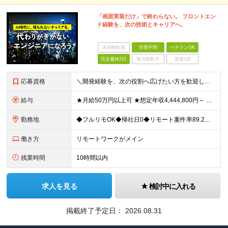
「画面実装だけ」で終わらない。 フロントエン
ド経験を、次の技術とキャリアへ。
未経験歓迎
学歴不問
ベテランOK
完全週休2日
賞与複数月
面接1回
応募資格
＼開発経験を、次の役割へ広げたい方を歓迎します／ ■HTML、CSS、JavaScriptを使用した実務経験を1年以上お持ちの方 ■APIを利用した画面・機能開発の経験、または基礎知識をお持ちの方
給与
★月給50万円以上可 ★想定年収4,444,800円～ ★転職時に50万円～300万円の年収UP事例あり！ ★入社1年で年収が120万円上がった社員もいます！ 月給370,400円〜 ※経験やスキル
勤務地
◆フルリモOK◆帰社日0◆リモート案件率89.2%◆希望を考慮／転居を伴う転勤なし 一都三県のクライアント先＋在宅勤務（案件により異なります） 【本社】東京都千代田区内幸町2-2-3 日比谷国際ビル
働き方
リモートワークがメイン
残業時間
10時間以内
求人を見る
検討中に入れる
掲載終了予定日：
2026.08.31