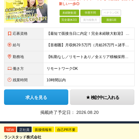
新しい一歩◎
未経験歓迎
学歴不問
ベテランOK
完全週休2日
賞与複数月
面接1回
応募資格
【最短で面接当日に内定！完全未経験大歓迎】 ・業種／職種未経験歓迎 ・社会人デビュー、第二新卒、既卒者大歓迎 ・学歴不問（文系、理系不問） ・20代～30代、男女問わず活躍中 ・服装、髪色自由 ・明確
給与
【首都圏】月収例29.5万円（月給26万円＋諸手当） 【東海・関西】月収例28.5万円（月給25万円＋諸手当） 【九州】月収例26万円（月給23万円＋諸手当） ※経験・スキル・前職給与を踏まえ、総合
勤務地
【転勤なし／リモートあり／全エリア積極採用】 ・大手企業のプロジェクト中心 ・勤務エリアや配属先は希望を考慮 ・研修はリモートメインで実施 ・UIターン歓迎 ＜主なエリア＞ ■首都圏…東京・神奈川・
働き方
リモートワークOK
残業時間
10時間以内
求人を見る
検討中に入れる
掲載終了予定日：
2026.08.20
NEW
正社員
面接情報有
自己PR不要
ランスタッド株式会社