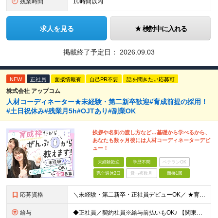
残業時間
10時間以内
求人を見る
検討中に入れる
掲載終了予定日：
2026.09.03
NEW
正社員
面接情報有
自己PR不要
話を聞きたい応募可
株式会社 アップコム
人材コーディネーター★未経験・第二新卒歓迎#育成前提の採用！
#土日祝休み#残業月5h#OJTあり#副業OK
挨拶や名刺の渡し方など…基礎から学べるから、
あなたも数ヶ月後には人材コーディネーターデビ
ュー！
未経験歓迎
学歴不問
ベテランOK
完全週休2日
賞与複数月
面接1回
応募資格
＼未経験・第二新卒・正社員デビューOK／ ★育成前提の採用を実施中！ ■経歴・ブランク不問 ■学歴不問 ≪≪特別なスキルや経験は必要なし！≫≫ 当社では人柄重視の採用を実施しています。 働く先輩社員
給与
◆正社員／契約社員※給与前払いもOK♪ 【関東（一都三県）】 月給25万円～ ※固定残業代（月20時間分／月3万2383円）を含む。超過分は別途支給。 ※試用期間中の給与は月給23万円～ 【関東（北