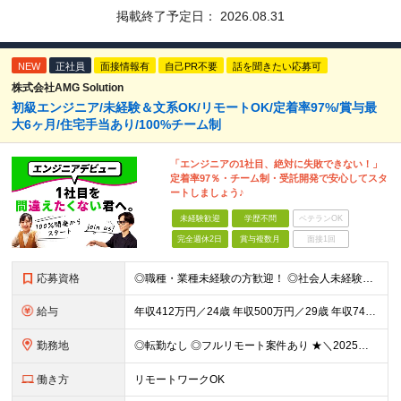
掲載終了予定日：
2026.08.31
NEW
正社員
面接情報有
自己PR不要
話を聞きたい応募可
株式会社AMG Solution
初級エンジニア/未経験＆文系OK/リモートOK/定着率97%/賞与最
大6ヶ月/住宅手当あり/100%チーム制
「エンジニアの1社目、絶対に失敗できない！」
定着率97％・チーム制・受託開発で安心してスタ
ートしましょう♪
未経験歓迎
学歴不問
ベテランOK
完全週休2日
賞与複数月
面接1回
応募資格
◎職種・業種未経験の方歓迎！ ◎社会人未経験、フリーター出身の方歓迎！ ◎第二新卒、ブランクありの方歓迎！ ■学歴不問 ■特別な資格や経験はいりません。お気軽にご応募ください。 ＜こんな方にピッタリ
給与
年収412万円／24歳 年収500万円／29歳 年収740万円／34歳 ▲▲年収例▲▲ 月給24万1800円～+賞与年2回（賞与昨年実績3.2ヶ月）+各種手当＋住宅手当あり(最大1万5千円) ※経
勤務地
◎転勤なし ◎フルリモート案件あり ★＼2025年10月20日にNEWオフィス移転／★ ━━━━━━━━━━━━━━━━━━━━━━ AMG Solutionは、日本橋大伝馬町に移転！ 移転に向けて
働き方
リモートワークOK