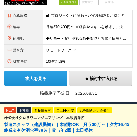
完全週休2日
賞与複数月
面接1回
応募資格
■ITプロジェクトに関わった実務経験をお持ちの方（年数・職種不問） ■学歴不問 開発、Webディレクター、進行管理など、これまでの経験を活かせます。 PMOとしての実務経験は問いません。 ＼こんな
給与
月給370,400円〜 ※経験やスキルを考慮し、決定いたします ※上記金額には固定残業代（30時間分/70,400円～）を含みます。超過分は別途全額支給いたします ※試用期間6カ月あり（期間中の給与・
勤務地
◆リモート案件率89.2%◆希望を考慮／転居を伴う転勤なし 一都三県のクライアント先＋在宅勤務（案件により異なります） 【本社】東京都千代田区内幸町2-2-3 日比谷国際ビル3F (変更の範囲)上
働き方
リモートワークOK
残業時間
10時間以内
求人を見る
検討中に入れる
掲載終了予定日：
2026.08.31
NEW
正社員
面接情報有
自己PR不要
話を聞きたい応募可
株式会社クロサワエンジニアリング 本牧営業所
製造スタッフ（建設機械）｜未経験OK｜月収30万～｜夕方16:45
終業＆有休消化率86％｜賞与年2回｜土日祝休