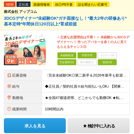
NEW
正社員
面接情報有
自己PR不要
話を聞きたい応募可
株式会社 アップコム
3DCGデザイナー*未経験OK*ガチ面接なし！*最大2年の研修あり*
基本定時*年間休日120日以上*育成前提
＜立派な志望理由は不要！＞ 未経験から3DCGデ
ザイナーへ！ 作ったアバターを多くの人に見て
もらえるチャンス◎
未経験歓迎
学歴不問
ベテランOK
完全週休2日
賞与複数月
面接1回
応募資格
〈完全未経験OK◎第二新卒＆2026年新卒も歓迎します！〉 ☆「VtubeやVRChatが気になる！」の志望動機でOK ☆社会人デビューOK／学歴・経歴不問 未経験スタート前提のポテンシャル採用。
給与
◆正社員／契約社員※給与前払いもOK♪ 【関東（一都三県）】 月給25万円～ ※固定残業代（月20時間分／月3万2383円）を含む。超過分は別途支給。 ※試用期間中の給与は月給23万円～ 【関東（北
勤務地
★全国47都道府県、どこからでも勤務OK ★転勤なし！腰を据えて活躍◎ ★マイカー通勤OK（拠点による） ★業務に慣れたら、ゆくゆくはリモート併用やフルリモートも可能 全国のお客様先にて勤務していた
残業時間
10時間以内
求人を見る
検討中に入れる