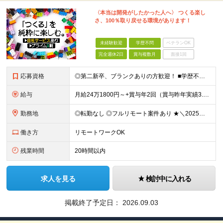
〈本当は開発がしたかった人へ〉 つくる楽し
さ、100％取り戻せる環境があります！
未経験歓迎
学歴不問
ベテランOK
完全週休2日
賞与複数月
面接1回
応募資格
◎第二新卒、ブランクありの方歓迎！ ■学歴不問 ■何らかの開発経験またはプログラミングや保守・運用のご経験 ※言語や経験年数は不問 ＜こんな方にピッタリです＞ □ 上流のスキルを身につけたい □ 再
給与
月給24万1800円～+賞与年2回（賞与昨年実績3.2ヶ月）+各種手当＋住宅手当あり(最大1万5千円) ※経験やスキルを考慮して決定します。 ※上記月給には一律支給の住宅手当・永年勤続手当を含みます
勤務地
◎転勤なし ◎フルリモート案件あり ★＼2025年10月20日にNEWオフィス移転／★ ━━━━━━━━━━━━━━━━━━━━━━ AMG Solutionは、日本橋大伝馬町に移転！ 移転に向けて
働き方
リモートワークOK
残業時間
20時間以内
求人を見る
検討中に入れる
掲載終了予定日：
2026.09.03