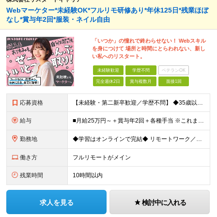
Webマーケター*未経験OK*フルリモ研修あり*年休125日*残業ほぼ
なし*賞与年2回*服装・ネイル自由
「いつか」の憧れで終わらせない！ Webスキル
を身につけて 場所と時間にとらわれない、新し
い私へのリスタート。
未経験歓迎
学歴不問
ベテランOK
完全週休2日
賞与複数月
面接1回
応募資格
【未経験・第二新卒歓迎／学歴不問】 ◆35歳以下の方（若年層の長期キャリア形成を図るため) ◆お人柄・意欲重視の採用です！ ＜こんな方は大歓迎！＞ ・SNSや動画を見るのが好きで、トレンドに敏感 ・
給与
■月給25万円～＋賞与年2回＋各種手当 ※これまでの経験・スキル・前職の給与を考慮して決定します ※上記には、固定残業代（月20時間分／32,500円～）が含まれます ＜研修期間（7ヶ月～最大10ヶ
勤務地
◆学習はオンラインで完結◆ リモートワーク／フルリモート案件あり・転勤なし ◇本社(秋葉原)または一都三県のクライアント先 ※勤務地につきましては、ご相談の上で配属 ＜本社＞ ◇東京都台東区台東1
働き方
フルリモートがメイン
残業時間
10時間以内
求人を見る
検討中に入れる