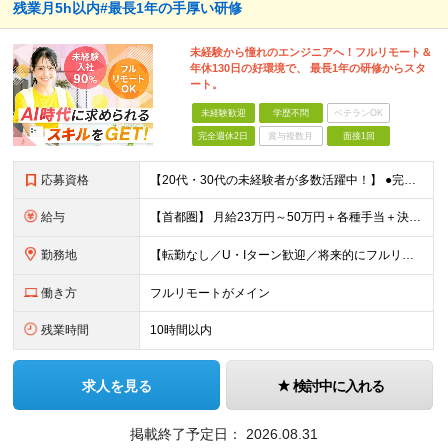
残業月5h以内#最長1年の手厚い研修
未経験から憧れのエンジニアへ！フルリモート＆
年休130日の好環境で、 最長1年の研修からスタ
ート。
未経験歓迎
学歴不問
ベテランOK
完全週休2日
賞与複数月
面接1回
応募資格
【20代・30代の未経験者が多数活躍中！】 ●完全未経験、第二新卒、既卒、フリーターの方大歓迎！ ●学歴・職歴・転職回数・ブランク一切不問 ※34歳までの方（若年層の長期キャリア形成を図るため） ★
給与
【首都圏】 月給23万円～50万円＋各種手当＋決算賞与 【大阪】 月給22万円～50万円＋各種手当＋決算賞与 【愛知】 月給21.5万円～50万円＋各種手当＋決算賞与 【福岡・宮城】 月給20万
勤務地
【転勤なし／U・Iターン歓迎／将来的にフルリモートOK】 本社（新宿区）、大阪支店、名古屋支店または東京都・神奈川県・千葉県・埼玉県・愛知県・大阪府・福岡県をはじめ、全国のプロジェクト先 ※ご希望を
働き方
フルリモートがメイン
残業時間
10時間以内
求人を見る
検討中に入れる
掲載終了予定日：
2026.08.31