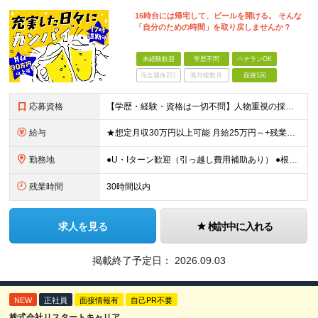
16時台には帰宅して、ビールを開ける。 そんな
「自分のための時間」を取り戻しませんか？
未経験歓迎
学歴不問
ベテランOK
完全週休2日
賞与複数月
面接1回
応募資格
【学歴・経験・資格は一切不問】人物重視の採用です！ ★社会人デビュー・第二新卒歓迎！ ＼1つでも当てはまる方は大歓迎／ □ものづくりや工作が好き・興味がある □コツコツ丁寧な作業が得意 □残業を減ら
給与
★想定月収30万円以上可能 月給25万円～+残業代全額支給＋各種手当+賞与年2回 ※試用期間2ヶ月あり（給与・待遇に差異はありません） ※残業代・深夜割増手当は全額支給します ★賞与年2回（6月・
勤務地
●U・Iターン歓迎（引っ越し費用補助あり） ●根岸駅より無料送迎バスあり ●車･バイク・自転車通勤OK ■本牧営業所／神奈川県横浜市中区豊浦町2-3 (変更の範囲)上記を除く当社関連勤務地
残業時間
30時間以内
求人を見る
検討中に入れる
掲載終了予定日：
2026.09.03
NEW
正社員
面接情報有
自己PR不要
株式会社リスタートキャリア