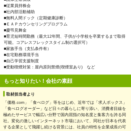
■従業員持株会
■社内部活動補助
■無料人間ドック（定期健康診断）
■ＥＡＰカウンセリングプログラム
■慶弔見舞金
■育児短時間勤務（最大12年間、子供が小学校を卒業するまで取得
可能。コアレスフレックスタイム制の選択可）
■家族手当（支払条件有）
■在宅勤務環境⼿当
■自己学習支援制度
■受動喫煙対策：屋内原則禁煙(喫煙室あり) など
もっと知りたい！会社の素顔
取材担当者より
「価格.com」「食べログ」等をはじめ、近年では「求人ボックス」
「食べログオーダー」など日々の暮らしに寄り添い、消費者目線を
極めたサービスで幅広い分野で国内屈指の知名度と集客力を誇る同
社。変化の激しいインターネット市場において、同社が日本を代表
する企業として飛躍し続ける背景には、社員の特性を企業成長の可