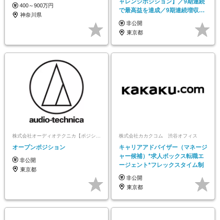
ャレンジポジション】／9期連続
400～900万円
で最高益を達成／9期連続増収・
神奈川県
CAGR20%超
非公開
東京都
株式会社オーディオテクニカ【ポジションマッチ登録】
株式会社カカクコム 渋谷オフィス
オープンポジション
キャリアアドバイザー（マネージ
ャー候補）*求人ボックス転職エ
非公開
ージェント*フレックスタイム制
東京都
非公開
東京都