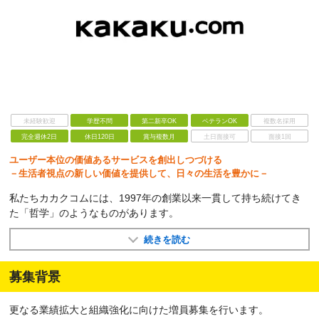
未経験歓迎
学歴不問
第二新卒OK
ベテランOK
複数名採用
完全週休2日
休日120日
賞与複数月
土日面接可
面接1回
ユーザー本位の価値あるサービスを創出しつづける
－生活者視点の新しい価値を提供して、日々の生活を豊かに－
私たちカカクコムには、1997年の創業以来一貫して持ち続けてき
た「哲学」のようなものがあります。
続きを読む
募集背景
更なる業績拡大と組織強化に向けた増員募集を行います。