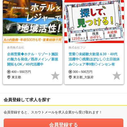
倉商株式会社
株式会社フジ
企画営業◆ホテル・リゾート施設
営業◇未経験大歓迎＆30・40代
の魅力を発信／既存メイン／新規
活躍中◇残業ほぼなし◇土日祝休
開拓もOK／40代活躍中
み◇シェア率9割◇インセン有
400～550万円
300～500万円
東京都
東京都_大阪府
会員登録して求人を探す
会員登録すると、スカウトメールを求人企業から受け取れます！
会員登録する