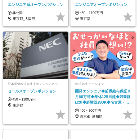
エンジニア系オープンポジション
エンジニアオープンポジション
非公開
450～1100万円
東京都_大阪府
東京都
日本電気株式会社【ポジションマッチ登録】
株式会社 エテレイン
セールスオープンポジション
開発エンジニア◆前職給与保証＆
月60万可◆年休125日超◆残業ほ
450～1100万円
ぼ無◆経験浅めOK◆名古屋・東
東京都
京勤務
400～900万円
東京都_愛知県