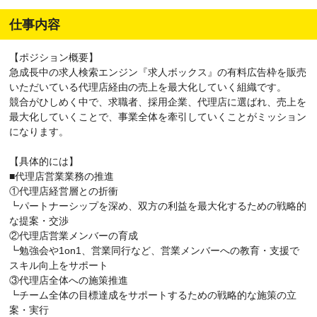
仕事内容
【ポジション概要】
急成長中の求人検索エンジン『求人ボックス』の有料広告枠を販売
いただいている代理店経由の売上を最大化していく組織です。
競合がひしめく中で、求職者、採用企業、代理店に選ばれ、売上を
最大化していくことで、事業全体を牽引していくことがミッション
になります。
【具体的には】
■代理店営業業務の推進
①代理店経営層との折衝
┗パートナーシップを深め、双方の利益を最大化するための戦略的
な提案・交渉
②代理店営業メンバーの育成
┗勉強会や1on1、営業同行など、営業メンバーへの教育・支援で
スキル向上をサポート
③代理店全体への施策推進
┗チーム全体の目標達成をサポートするための戦略的な施策の立
案・実行