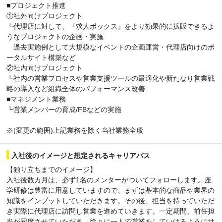
■プロジェクト推進
①社外向けプロジェクト
┗代理店に対して、『求人ボックス』をより効果的に拡販できるよ
うなプロジェクトの企画・実施
過去実施例として大規模なイベントの企画運営・代理店向けのポ
ータルサイト構築など
②社内向けプロジェクト
┗社内の営業プロセスや営業支援ツールの最適化や新たなり営業戦
略の導入など組織全体のパフォーマンス改善
■マネジメント業務
┗営業メンバーの育成/FBなどの実施
※(変更の範囲)上記業務を除く当社業務全般
入社後のイメージと想定されるキャリアパス
【独り立ちまでのイメージ】
入社後数カ月は、必ず1名のメンターがついてフォローします。座
学研修は豊富に用意していますので、まずは基本的な商品や業界の
知識をインプットしていただきます。その後、担当を持っていただ
き実際に代理店に訪問し営業を進めていきます。一定期間、前任担
当が同席させていただき、徐々に一人で営業をしていけるようにサ