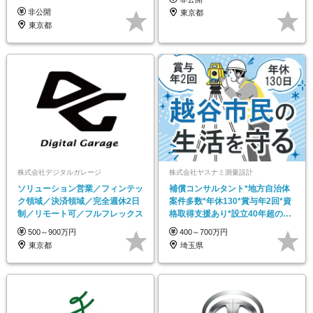
非公開
東京都
東京都
株式会社デジタルガレージ
株式会社ヤスナミ測量設計
ソリューション営業／フィンテッ
補償コンサルタント*地方自治体
ク領域／決済領域／完全週休2日
案件多数*年休130*賞与年2回*資
制／リモート可／フルフレックス
格取得支援あり*設立40年超の安
定企業
500～900万円
400～700万円
東京都
埼玉県