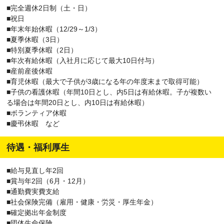
■完全週休2日制（土・日）
■祝日
■年末年始休暇（12/29～1/3）
■夏季休暇（3日）
■特別夏季休暇（2日）
■年次有給休暇（入社月に応じて最大10日付与）
■産前産後休暇
■育児休暇（最大で子供が3歳になる年の年度末まで取得可能）
■子供の看護休暇（年間10日とし、内5日は有給休暇。子が複数い
る場合は年間20日とし、内10日は有給休暇）
■ボランティア休暇
■慶弔休暇 など
待遇・福利厚生
■給与見直し年2回
■賞与年2回（6月・12月）
■通勤費実費支給
■社会保険完備（雇用・健康・労災・厚生年金）
■確定拠出年金制度
■団体生命保険