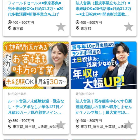
フィールドセールス■東京募集■
法人営業（新規事業立ち上げ）■
完全未経験OK■月給31.3万～■20
未経験OK■20代活躍■月給31.3万
代多数活躍■新規事業立ち上げ
～■土日祝休■年間表彰式回数約
50回
400～500万円
400～500万円
東京都
東京都
株式会社敬相
電脳株式会社
ルート営業／未経験歓迎・飛込な
法人営業｜既存顧客中心です◎新
し・テレアポなし／年休127日／
規開拓無しの営業へ転身しません
月給30万～／既存顧客メイン／
か？ノルマ無し｜最大賞与10ヶ
20～30代活躍中
月分の実績あり
350～700万円
400～800万円
東京都_埼玉県_大阪府_愛知県_北海道_…
東京都_埼玉県_千葉県_大阪府_宮城県_…