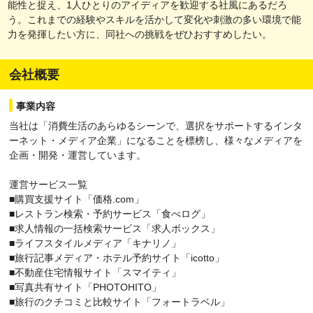
能性と捉え、1人ひとりのアイディアを歓迎する社風にあるだろ
う。これまでの経験やスキルを活かして変化や刺激の多い環境で能
力を発揮したい方に、同社への挑戦をぜひおすすめしたい。
会社概要
事業内容
当社は「消費生活のあらゆるシーンで、選択をサポートするインタ
ーネット・メディア企業」になることを標榜し、様々なメディアを
企画・開発・運営しています。
運営サービス一覧
■購買支援サイト「価格.com」
■レストラン検索・予約サービス「食べログ」
■求人情報の一括検索サービス「求人ボックス」
■ライフスタイルメディア「キナリノ」
■旅行記事メディア・ホテル予約サイト「icotto」
■不動産住宅情報サイト「スマイティ」
■写真共有サイト「PHOTOHITO」
■旅行のクチコミと比較サイト「フォートラベル」