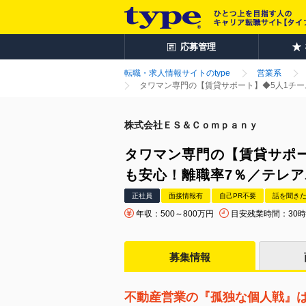
応募管理
転職・求人情報サイトのtype
営業系
タワマン専門の【賃貸サポート】◆5人1チ
株式会社ＥＳ＆Ｃｏｍｐａｎｙ
タワマン専門の【賃貸サポー
も安心！離職率7％／テレア
正社員
面接情報有
自己PR不要
話を聞き
年収：500～800万円
目安残業時間：30
募集情報
不動産営業の『孤独な個人戦』