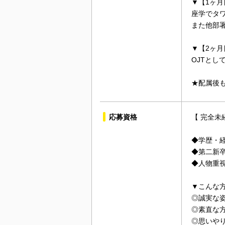
▼【1ヶ月
座学でタ
また他部
▼【2ヶ月
OJTとし
★配属後
応募資格
【 完全未
◆学歴・
◆第二新
◆人物重
▼こんな
◎誠実な
◎素直な
◎思いや