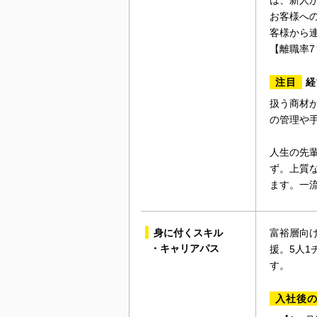
は、新人
お客様へ
客様から
【離職率
注目
経
扱う商材
の管理や
人生の先
ず。上質
ます。一
身に付くスキル
富裕層向
・キャリアパス
援。5人
す。
入社後