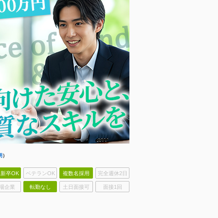
明
）
新卒OK
ベテランOK
複数名採用
完全週休2日
場企業
転勤なし
土日面接可
面接1回