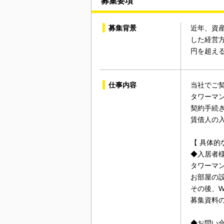
募集要項
募集背景
近年、資
した経営方
円を超え
仕事内容
当社でご
タワーマ
契約手続
賃借人の
【 具体的
◆入居者
タワーマ
お部屋の
その後、W
募集資料
◆お問い