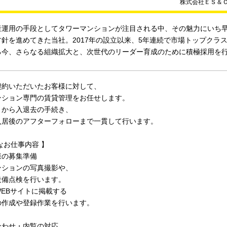
株式会社ＥＳ＆
産運用の手段としてタワーマンションが注目される中、その魅力にいち
針を進めてきた当社。2017年の設立以来、5年連続で市場トップクラス
る今、さらなる組織拡大と、次世代のリーダー育成のために積極採用を
契約いただいたお客様に対して、
ンション専門の賃貸管理をお任せします。
きから入退去の手続き、
入居後のアフターフォローまで一貫して行います。
なお仕事内容 】
様の募集準備
ンションの写真撮影や、
設備点検を行います。
EBサイトに掲載する
の作成や登録作業を行います。
合わせ・内覧の対応