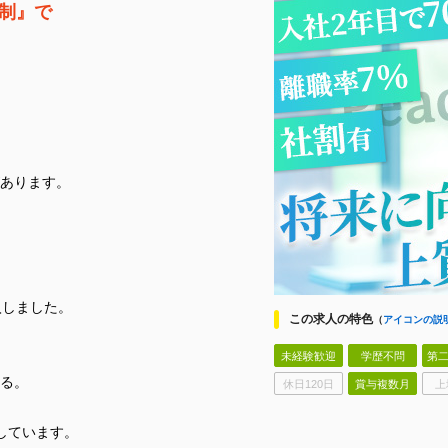
ム制』で
あります。
入しました。
この求人の特色
（
アイコンの説
未経験歓迎
学歴不問
第二
る。
休日120日
賞与複数月
上
しています。