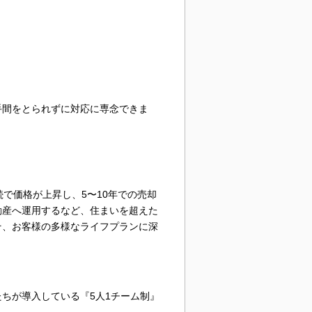
手間をとられずに対応に専念できま
で価格が上昇し、5〜10年での売却
動産へ運用するなど、住まいを超えた
そ、お客様の多様なライフプランに深
ちが導入している『5人1チーム制』