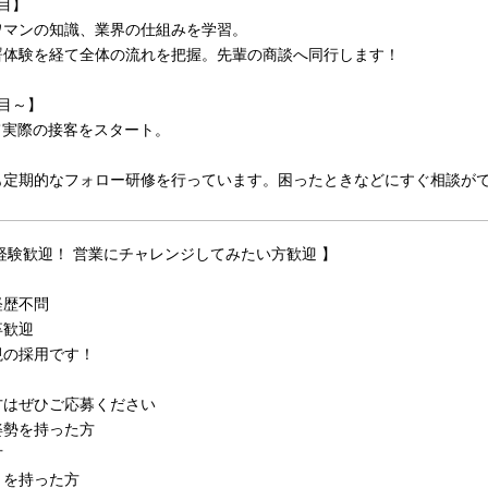
目】
ワマンの知識、業界の仕組みを学習。
署体験を経て全体の流れを把握。先輩の商談へ同行します！
目～】
て実際の接客をスタート。
も定期的なフォロー研修を行っています。困ったときなどにすぐ相談が
経験歓迎！ 営業にチャレンジしてみたい方歓迎 】
経歴不問
卒歓迎
視の採用です！
方はぜひご応募ください
姿勢を持った方
方
りを持った方