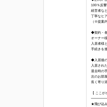
100％反
経営者な
丁寧なヒ
（※提案
◆契約・
オーナー
入居者様
手続きを
◆入居後
入居され
退去時の
次のお部
長く寄り
【 ここが
━━━━
★飛び込