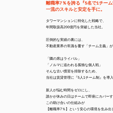
離職率7％を誇る『5名で1チー
一流のスキルと安定を手に。
タワーマンションに特化した戦略で、
年間取扱高200億円を突破した当社。
圧倒的な実績の裏には、
不動産業界の常識を覆す「チーム主義」が
「隣の席はライバル」
「ノルマに追われる孤独な個人戦」
そんな古い慣習を排除するため、
当社は賃貸管理に『5人1チーム制』を導
新人が悩む時間をゼロにし、
誰かが休みの日はチームで即座にカバーす
この助け合いの仕組みが
【離職率7％】という安心の環境を生み出