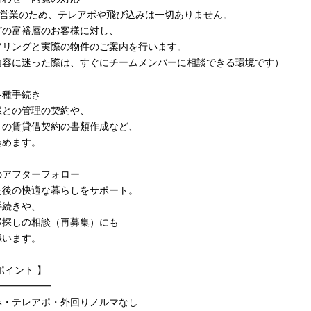
響営業のため、テレアポや飛び込みは一切ありません。
どの富裕層のお客様に対し、
アリングと実際の物件のご案内を行います。
内容に迷った際は、すぐにチームメンバーに相談できる環境です）
各種手続き
様との管理の契約や、
との賃貸借契約の書類作成など、
進めます。
のアフターフォロー
た後の快適な暮らしをサポート。
手続きや、
屋探しの相談（再募集）にも
添います。
ポイント 】
━━━━━━
み・テレアポ・外回りノルマなし