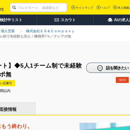
サイトマップ
ヘルプ
求人掲載
検討中リスト
スカウト
AIの求
個人営業
株式会社ＥＳ＆Ｃｏｍｐａｎｙ
ーム制で未経験も安心！離職率7％／テレアポ無
ト】◆5人1チーム制で未経験
話を聞きたい
ポ無
NEW
たい応募可
時間以内
面接情報
はもう終わり。