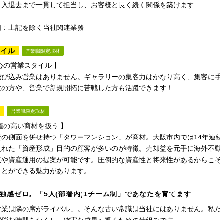
ら入退去まで一貫して担当し、お客様と長く続く関係を築けます
囲：上記を除く当社関連業務
タイル
営業職限定取材
心の営業スタイル 】
飛び込み営業はありません。ギャラリーの集客力はかなり高く、集客に
験の方や、営業で新規開拓に苦戦した方も活躍できます！
材
営業職限定取材
値の高い商材を扱う 】
資の側面を併せ持つ「タワーマンション」が商材。大阪市内では14年連続
入れた「資産形成」目的の顧客が多いのが特徴。売却益を元手に海外不
策や資産運用の提案が可能です。圧倒的な資産性と将来性があるからこ
ことができる魅力があります。
独感ゼロ。「5人(部署内)1チーム制」であなたを育てます
営業は隣の席がライバル」。そんな古い常識は当社にはありません。私た