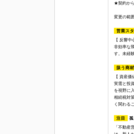
★契約か
変更の範
営業ス
【 反響中
非効率な
す。未経
扱う商
【 資産価
実需と投
を視野に
相続税対
く関わる
注目
孤
「不動産