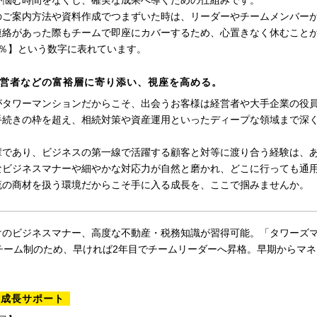
が悩む時間をなくし、確実な成果へ導くための仕組みです。
のご案内方法や資料作成でつまずいた時は、リーダーやチームメンバー
連絡があった際もチームで即座にカバーするため、心置きなく休むこと
7％】という数字に表れています。
営者などの富裕層に寄り添い、視座を高める。
がタワーマンションだからこそ、出会うお客様は経営者や大手企業の役
手続きの枠を超え、相続対策や資産運用といったディープな領域まで深
輩であり、ビジネスの第一線で活躍する顧客と対等に渡り合う経験は、
なビジネスマナーや細やかな対応力が自然と磨かれ、どこに行っても通
流の商材を扱う環境だからこそ手に入る成長を、ここで掴みませんか。
けのビジネスマナー、高度な不動産・税務知識が習得可能。「タワーズ
1チーム制のため、早ければ2年目でチームリーダーへ昇格。早期からマ
の成長サポート