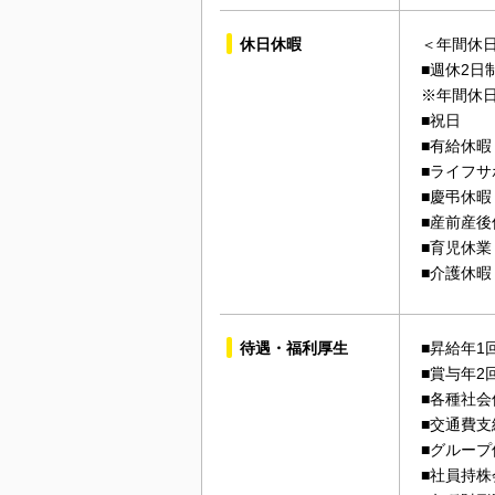
休日休暇
＜年間休日
■週休2日
※年間休
■祝日
■有給休暇
■ライフサ
■慶弔休暇
■産前産後
■育児休業
■介護休暇
待遇・福利厚生
■昇給年1
■賞与年2
■各種社会
■交通費支
■グループ
■社員持株