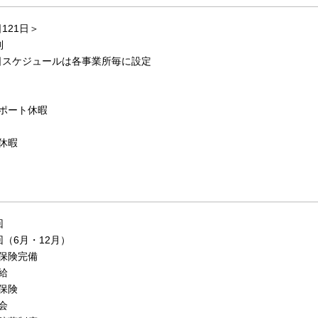
121日＞
制
日スケジュールは各事業所毎に設定
ポート休暇
休暇
回
回（6月・12月）
保険完備
給
保険
会