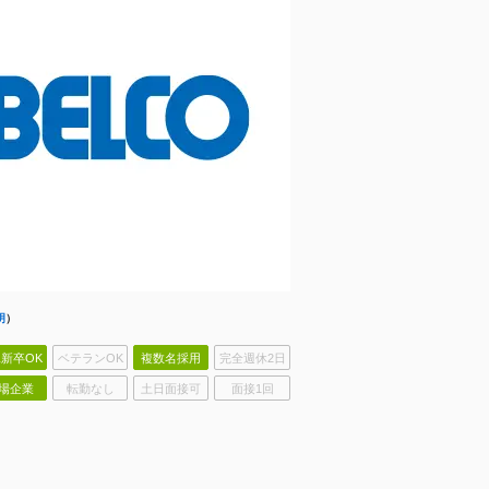
明
）
新卒OK
ベテランOK
複数名採用
完全週休2日
場企業
転勤なし
土日面接可
面接1回