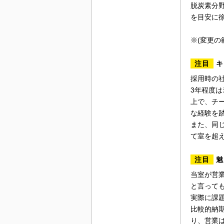
脱炭素分
を目安に
※(変更の
注目
キ
採用時の
3年程度
上で、チ
な経験を
また、同
て室を超
注目
魅
当室が営
と言って
実際に課
比較的納
り、営業