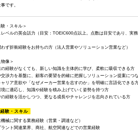
仕事です。
経験・スキル＞
レベルの英会話力（目安：TOEIC600点以上。点数は目安であり、実
問わず折衝経験をお持ちの方（法人営業やソリューション営業など）
人物像＞
業の経験がなくても、新しい知識を主体的に学び、柔軟に吸収できる方
や交渉力を基盤に、顧客の要望を的確に把握しソリューション提案につ
キャリア意欲や「なぜメーカー営業を志すのか」を明確に言語化できる
環境に適応し、知識や経験を積み上げていく姿勢を持つ方
での経験を活かしつつ、更なる成長やチャレンジを志向されている方
る経験・スキル
業機械に関する業務経験（営業・調達など）
プラント関連業界、商社、航空関連などでの営業経験