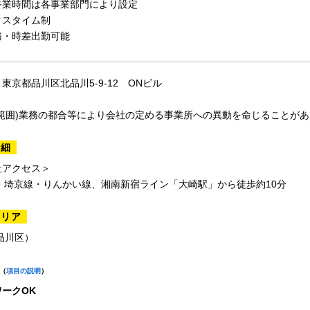
終業時間は各事業部門により設定
クスタイム制
務・時差出勤可能
東京都品川区北品川5-9-12 ONビル
の範囲)業務の都合等により会社の定める事業所への異動を命じることが
詳細
社アクセス＞
・埼京線・りんかい線、湘南新宿ライン「大崎駅」から徒歩約10分
エリア
品川区）
（
項目の説明
）
ークOK