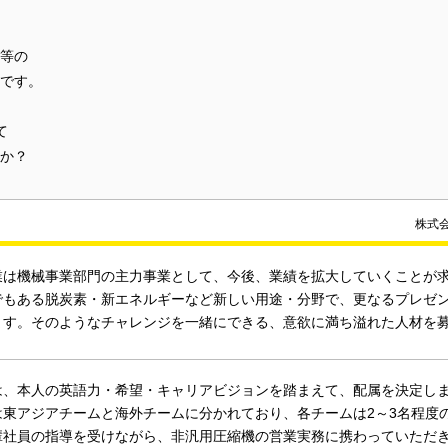
等の
です。
て
か？
株式
業は機械事業部門の主力事業として、今後、業績を拡大していくことが
でもある脱炭素・新エネルギーなど新しい用途・分野で、更なるプレゼ
ます。そのようなチャレンジを一緒にできる、意欲に満ち溢れた人材を
は、本人の英語力・希望・キャリアビジョンを踏まえて、配属を決定し
は東アジアチームと海外チームに分かれており、各チームは2～3名程度
輩社員の指導を受けながら、非汎用圧縮機の営業実務に携わっていただ