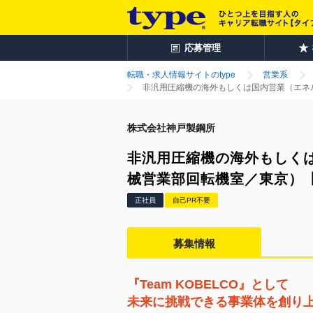
応募管理
転職・求人情報サイトのtype
営業系
非汎用圧縮機の海外もしくは国内営業（エネル
株式会社神戸製鋼所
非汎用圧縮機の海外もしく
械営業部回転機室／東京）【
正社員
自己PR不要
募集情報
『Team KOBELCO』として
未来に挑戦できる事業体を創り