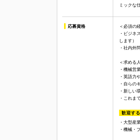
ミックな
応募資格
＜必須の
・ビジネス
します）
・社内外
＜求める
・機械営
・英語力
・自らの
・新しい
・これま
歓迎す
・大型産
・機械・