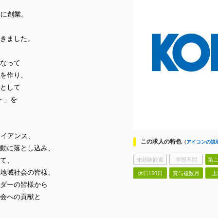
年に創業。
、
きました。
なって
を作り、
として
クト」を
ライアンス、
この求人の特色
（
アイコンの説
動に落とし込み、
て、
未経験歓迎
学歴不問
第二
地域社会の皆様、
休日120日
賞与複数月
上
ダーの皆様から
会への貢献と