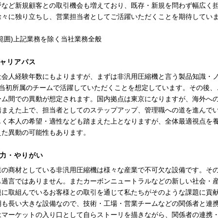
野など新規顧客との取引機会も増えており、既存・新規を問わず幅広く担
徐々に独り立ちし、営業担当者としてご活躍いただくことを期待してい
範囲)上記業務を除く当社業務全般
ャリアパス
社会人経験年数にもよりますが、まずは非汎用圧縮機と言う製品知識・
は当初所属のチームで活躍していただくことを想定しています。その後、
ーム間での異動が想定されます。国内拠点は東京になりますが、海外へ
踏まえた上で、担当者としてのステップアップ、管理職への道を進んで
じく本人の希望・適性なども踏まえた上となりますが、全体最適視点を
えた異動の可能性もあります。
力・やりがい
業の商材としている非汎用圧縮機は様々な産業で不可欠な設備です。そ
も過言ではありません。またカーボンニュートラルなどの新しい社会・
題に取組んでいるお客様との取引を通じて私たちがそのような課題に貢
期も長い大きな設備なので、技術・工場・営業チームなどの関係者と連
はマーケットの入り口として自らストーリを描きながら、関係者の連携