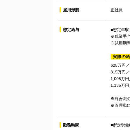
雇用形態
正社員
想定給与
■想定年収
※残業手
※試用期
実際の
625万円
815万円
1,005
1,135
※総合職
※管理職
勤務時間
■所定労働