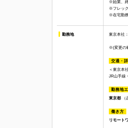
※始業、
※フレッ
※在宅勤
勤務地
東京本社：
※(変更
交通・
＜東京本
JR山手線
勤務地
東京都
（
働き方
リモートワ