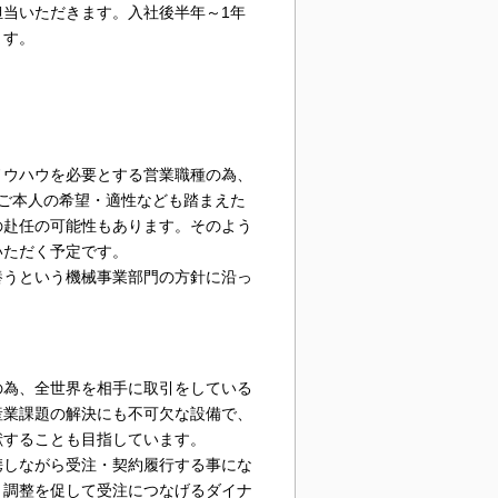
当いただきます。入社後半年～1年
ます。
ノウハウを必要とする営業職種の為、
ご本人の希望・適性なども踏まえた
の赴任の可能性もあります。そのよう
いただく予定です。
養うという機械事業部門の方針に沿っ
の為、全世界を相手に取引をしている
産業課題の解決にも不可欠な設備で、
献することも目指しています。
携しながら受注・契約履行する事にな
・調整を促して受注につなげるダイナ