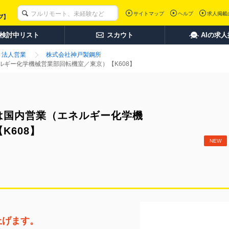
サイトマップ
ヘルプ
求人掲載
検討中リスト
スカウト
AIの求
法人営業
株式会社神戸製鋼所
ギー化学機械営業部回転機室／東京）【K608】
は国内営業（エネルギー化学機
K608】
NEW
上げます。