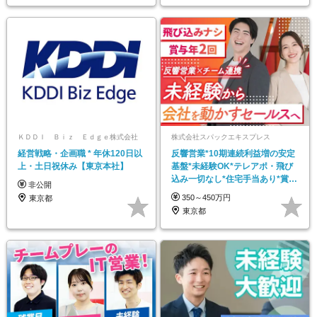
ＫＤＤＩ Ｂｉｚ Ｅｄｇｅ株式会社
株式会社スパックエキスプレス
経営戦略・企画職 * 年休120日以
反響営業*10期連続利益増の安定
上・土日祝休み【東京本社】
基盤*未経験OK*テレアポ・飛び
込み一切なし*住宅手当あり*賞与
非公開
年2回
350～450万円
東京都
東京都