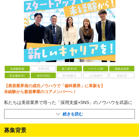
未経験歓迎
学歴不問
第二新卒OK
ベテランOK
複数名採用
完全週休2日
休日120日
賞与複数月
土日面接可
面接1回
【美容業界発の成功ノウハウで「歯科業界」に革新を】
未経験から新規事業のコアメンバーへ！
私たちは美容業界で培った「採用支援×SNS」のノウハウを武器に
続きを読む
募集背景