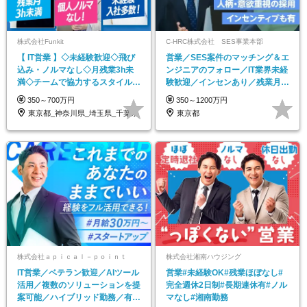
株式会社Funkit
C-HRC株式会社 SES事業本部
【 IT営業 】◇未経験歓迎◇飛び
営業／SES案件のマッチング＆エ
込み・ノルマなし◇月残業3h未
ンジニアのフォロー／IT業界未経
満◇チームで協力するスタイルの
験歓迎／インセンあり／残業月平
営業◇
均10h未満
350～700万円
350～1200万円
東京都_神奈川県_埼玉県_千葉県
東京都
株式会社ａｐｉｃａｌ－ｐｏｉｎｔ
株式会社湘南ハウジング
IT営業／ベテラン歓迎／AIツール
営業#未経験OK#残業ほぼなし#
活用／複数のソリューションを提
完全週休2日制#長期連休有#ノル
案可能／ハイブリッド勤務／有給
マなし#湘南勤務