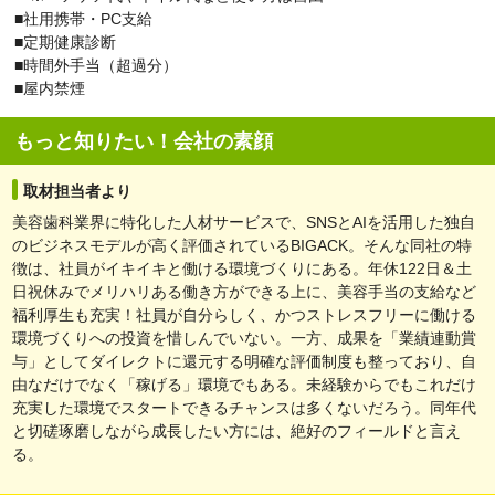
■社用携帯・PC支給
■定期健康診断
■時間外手当（超過分）
■屋内禁煙
もっと知りたい！会社の素顔
取材担当者より
美容歯科業界に特化した人材サービスで、SNSとAIを活用した独自
のビジネスモデルが高く評価されているBIGACK。そんな同社の特
徴は、社員がイキイキと働ける環境づくりにある。年休122日＆土
日祝休みでメリハリある働き方ができる上に、美容手当の支給など
福利厚生も充実！社員が自分らしく、かつストレスフリーに働ける
環境づくりへの投資を惜しんでいない。一方、成果を「業績連動賞
与」としてダイレクトに還元する明確な評価制度も整っており、自
由なだけでなく「稼げる」環境でもある。未経験からでもこれだけ
充実した環境でスタートできるチャンスは多くないだろう。同年代
と切磋琢磨しながら成長したい方には、絶好のフィールドと言え
る。