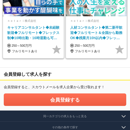
ｎｏｔａｒｉ株式会社
ｎｏｔａｒｉ株式会社
キャリアコンサルタント◆未経験
人材コンサルタント◆第二新卒歓
歓迎◆フルリモート◆フレックス
迎◆フルリモート＆全国から勤務
制◆10時出勤・16時退勤も可◆
OK◆残業月10h以内◆フレック
残業月10時間以内
ス制
250～500万円
250～500万円
フルリモートあり
フルリモートあり
会員登録して求人を探す
会員登録すると、スカウトメールを求人企業から受け取れます！
会員登録する
同一カテゴリの求人をもっと見る
その他の条件で探す