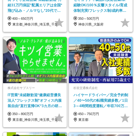
給31万円保証*配属エリアは全国*
経験OK/100％反響スタイル/育成
飛び込み・ノルマなし*20代で昇
体制充実/フレックス制/成約率70
進実績多数
～80％
400～650万円
350～500万円
東京都_神奈川県_埼玉県_千葉県_大阪府…
神奈川県_大阪府
株式会社サブスリー
杉並交通株式会社
IT営業*未経験歓迎*健康経営優良
ハイヤードライバー／完全予約制
法⼈*フレックス制*オフィス内服
／40〜50代の転職実績多数／1日
装自由*直行直帰OK*3カ月の研修
3～4時間程度運転／年収700万円
あり
以上可
350～800万円
450～750万円
東京都_神奈川県_埼玉県_千葉県
東京都