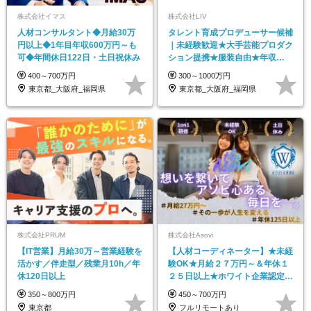
株式会社イマス
株式会社LIV
人材コンサルタント◆月給30万
タレント育成プロデューサー候補
円以上◆1年目年収600万円～も
｜未経験歓迎★大手芸能プロダク
可◆年間休日122日・土日祝休み
ション提携★服装自由★年収
1000万可★5連休OK
400～700万円
300～1000万円
東京都_大阪府_福岡県
東京都_大阪府_福岡県
株式会社PRUM
株式会社Asovi
【IT営業】月給30万～営業経験を
【人材コーディネーター】★未経
活かす／伴走型／残業月10h／年
験OK★月給２７万円～＆年休１
休120日以上
２５日以上★ホワイト企業認定＆
リモートOK
350～800万円
450～700万円
東京都
フルリモートあり