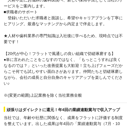
ービスをご案内します。
■求職者のサポート
登録いただいた求職者と面談し、希望やキャリアプランを丁寧に
ヒアリング。最適なマッチングから内定まで伴走します。
★人材や歯科業界の専門知識は入社後に学べるため、現時点では不
要です！
【20代が中心！フラットで風通しの良い組織で切磋琢磨する】
●単に言われたことをこなすのではなく、「もっとこうすれば良く
なるのでは？」といった改善提案も大歓迎！立ち上げフェーズだか
らこそ何でも試しやすい面白さがあります。仲間たちと切磋琢磨し
ながら、会社の成長と自分自身のキャリアアップを楽しんでくださ
い♪
※(変更の範囲)上記業務を除く当社業務全般
頑張りはダイレクトに還元！年4回の業績連動賞与で収入アップ
当社では、年齢や社歴に関係なく、成果をフラットに評価する制度
を整えています。出した成果は年4回の「業績連動賞与（7月・10