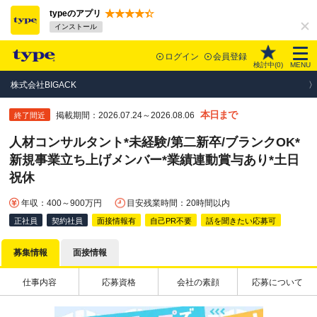
typeのアプリ
インストール
ログイン
会員登録
検討中(
0
)
MENU
株式会社BIGACK
本日まで
掲載期間：2026.07.24～2026.08.06
終了間近
人材コンサルタント*未経験/第二新卒/ブランクOK*
新規事業立ち上げメンバー*業績連動賞与あり*土日
祝休
年収：400～900万円
目安残業時間：20時間以内
正社員
契約社員
面接情報有
自己PR不要
話を聞きたい応募可
募集情報
面接情報
仕事内容
応募資格
会社の素顔
応募について