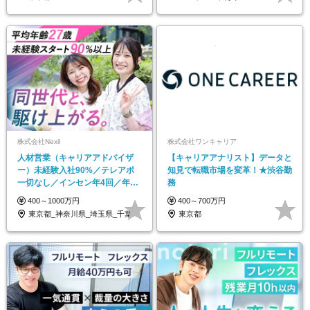
株式会社Nexil
株式会社ワンキャリア
人材営業（キャリアアドバイザ
【キャリアアナリスト】データと
ー）未経験入社90%／テレアポ
知見で転職市場を変革！★渋谷勤
一切なし／インセン年4回／年休
務
125日以上／土日休み
400～1000万円
400～700万円
東京都_神奈川県_埼玉県_千葉県_大阪府…
東京都