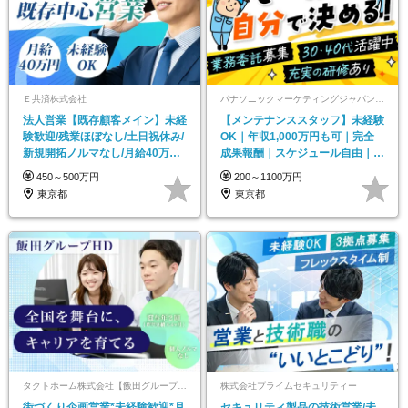
Ｅ共済株式会社
パナソニックマーケティングジャパン株式会社 東京北サービスセンター
法人営業【既存顧客メイン】未経
【メンテナンススタッフ】未経験
験歓迎/残業ほぼなし/土日祝休み/
OK｜年収1,000万円も可｜完全
新規開拓ノルマなし/月給40万円
成果報酬｜スケジュール自由｜業
スタート
務委託募集
450～500万円
200～1100万円
東京都
東京都
タクトホーム株式会社【飯田グループホールディングス】
株式会社プライムセキュリティー
街づくり企画営業*未経験歓迎*月
セキュリティ製品の技術営業/未