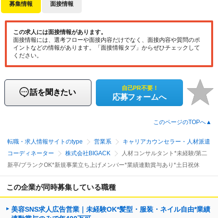
募集情報
面接情報
この求人には面接情報があります。
面接情報には、選考フローや面接内容だけでなく、面接内容や質問のポ
イントなどの情報があります。「面接情報タブ」からぜひチェックして
ください。
自己PR不要！
話を聞きたい
応募フォームへ
このページのTOPへ▲
転職・求人情報サイトのtype
営業系
キャリアカウンセラー・人材派遣
コーディネーター
株式会社BIGACK
人材コンサルタント*未経験/第二
新卒/ブランクOK*新規事業立ち上げメンバー*業績連動賞与あり*土日祝休
この企業が同時募集している職種
美容SNS求人広告営業｜未経験OK*髪型・服装・ネイル自由*業績