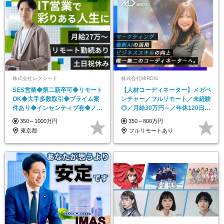
株式会社レクシード
株式会社MIRDIS
SES営業◆第二新卒可◆リモート
【人材コーディネーター】メガベ
OK◆大手多数取引◆プライム案
ンチャー／フルリモート／未経験
件あり◆インセンティブ有◆ノル
◎／月給30万円～／年休120日以
マ・飛び込みナシ
上
350～1000万円
350～800万円
東京都
フルリモートあり