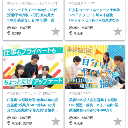
都タクシー株式会社【つばめグループ】
株式会社フリージア
タクシードライバー/40代～50代
IT人材コーディネーター／★年休
活躍/平均月収37万円/賞与最大
125日☆リモート可★未経験
130万/残業なしもOK/日勤・夜勤
OK☆インセンあり★残業少なめ
が選べる
300～500万円
350～800万円
愛知県
東京都
株式会社システムリサーチ【東証プライム・名証プレミア市場上場】
株式会社BIGACK
IT営業*未経験歓迎*創業45年の安
美容SNS求人広告営業｜未経験
定基盤*残業月14H*賞与6.3か月
OK*髪型・服装・ネイル自由*業
分の支給実績*研修充実*資格手当
績連動賞与のみで年400万可
あり
400～750万円
350～850万円
東京都_愛知県
東京都