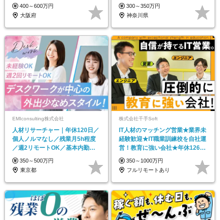
100%消化も可
400～600万円
300～350万円
大阪府
神奈川県
EMIconsulting株式会社
株式会社千手Soft
人材リサーチャー｜年休120日／
IT人材のマッチング営業★業界未
個人ノルマなし／残業月5h程度
経験歓迎★IT職業訓練校を自社運
／週2リモートOK／基本内勤／
営！教育に強い会社★年休126★
未経験歓迎
残業10ｈ以下
350～500万円
350～1000万円
東京都
フルリモートあり