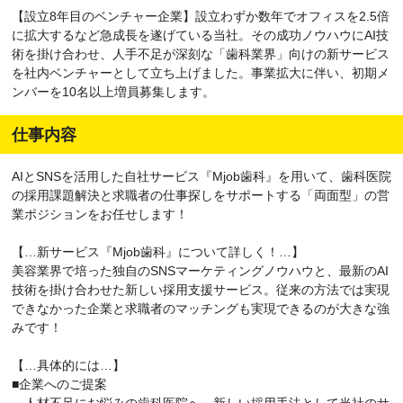
【設立8年目のベンチャー企業】設立わずか数年でオフィスを2.5倍
に拡大するなど急成長を遂げている当社。その成功ノウハウにAI技
術を掛け合わせ、人手不足が深刻な「歯科業界」向けの新サービス
を社内ベンチャーとして立ち上げました。事業拡大に伴い、初期メ
ンバーを10名以上増員募集します。
仕事内容
AIとSNSを活用した自社サービス『Mjob歯科』を用いて、歯科医院
の採用課題解決と求職者の仕事探しをサポートする「両面型」の営
業ポジションをお任せします！
【…新サービス『Mjob歯科』について詳しく！…】
美容業界で培った独自のSNSマーケティングノウハウと、最新のAI
技術を掛け合わせた新しい採用支援サービス。従来の方法では実現
できなかった企業と求職者のマッチングも実現できるのが大きな強
みです！
【…具体的には…】
■企業へのご提案
人材不足にお悩みの歯科医院へ、新しい採用手法として当社のサ