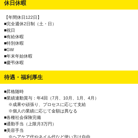
休日休暇
【年間休日122日】
■完全週休2日制（土・日）
■祝日
■有給休暇
■特別休暇
■GW
■年末年始休暇
■慶弔休暇
待遇・福利厚生
■昇格随時
■業績連動賞与：年4回（7月、10月、1月、4月）
※成果や頑張り、プロセスに応じて支給
※個人の業績に応じて金額は異なる
■各種社会保険完備
■通勤手当（上限月3万円）
■美容手当
※ヘアケア代やネイル代など使い方は自由