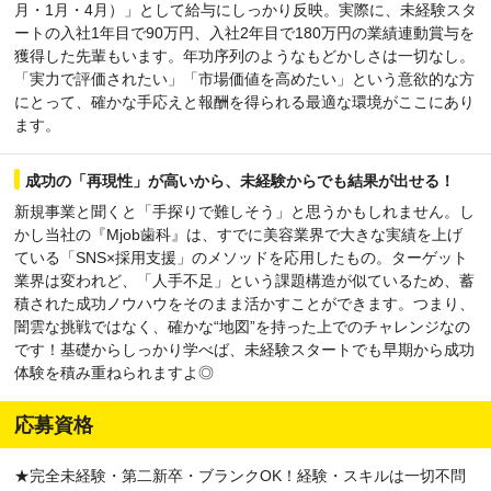
月・1月・4月）」として給与にしっかり反映。実際に、未経験スタ
ートの入社1年目で90万円、入社2年目で180万円の業績連動賞与を
獲得した先輩もいます。年功序列のようなもどかしさは一切なし。
「実力で評価されたい」「市場価値を高めたい」という意欲的な方
にとって、確かな手応えと報酬を得られる最適な環境がここにあり
ます。
成功の「再現性」が高いから、未経験からでも結果が出せる！
新規事業と聞くと「手探りで難しそう」と思うかもしれません。し
かし当社の『Mjob歯科』は、すでに美容業界で大きな実績を上げ
ている「SNS×採用支援」のメソッドを応用したもの。ターゲット
業界は変われど、「人手不足」という課題構造が似ているため、蓄
積された成功ノウハウをそのまま活かすことができます。つまり、
闇雲な挑戦ではなく、確かな“地図”を持った上でのチャレンジなの
です！基礎からしっかり学べば、未経験スタートでも早期から成功
体験を積み重ねられますよ◎
応募資格
★完全未経験・第二新卒・ブランクOK！経験・スキルは一切不問