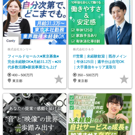
株式会社カンリー
株式会社Ｄ＆Ｄ
フィールドセールス■東京募集■
IT営業｜未経験歓迎｜既存メイン
完全未経験OK■月給31.3万～■20
｜年休125日｜週半分は在宅OK
代多数活躍■新規事業立ち上げ
｜大手通信キャリア直取引
400～500万円
350～500万円
東京都
東京都