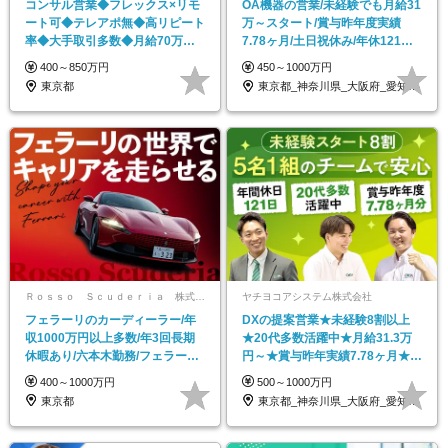
コンサル営業◆フレックス×リモ
OA機器の営業/未経験でも月給31
ート可◆テレアポ無◆高リピート
万～スタート/賞与昨年度実績
率◆大手取引多数◆月給70万も
7.78ヶ月/土日祝休み/年休121日/
可◆賞与・インセン有
転勤なし
400～850万円
450～1000万円
東京都
東京都_神奈川県_大阪府_愛知県_宮城県…
Ｒｏｓｓｏ Ｓｃｕｄｅｒｉａ 株式会社
ヤチヨコアシステム株式会社
フェラーリのカーディーラー/年
DXの提案営業★未経験8割以上
収1000万円以上多数/年3回長期
★20代多数活躍中★月給31.3万
休暇あり/六本木勤務/フェラーリ
円～★賞与昨年実績7.78ヶ月★転
正規ディーラー
勤なし
400～1000万円
500～1000万円
東京都
東京都_神奈川県_大阪府_愛知県_宮城県…