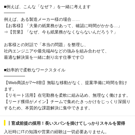
■例えば、こんな「なぜ？」を一緒に考えます
━━━━━
例えば、ある製造メーカー様の場合……
【お客様】「大量の紙業務があって、確認に時間がかかる…」
⇒【営業】「なぜ、今も紙業務がなくならないんだろう？」
お客様との対話で「本当の問題」を整理し、
社内エンジニアや最先端AIなどの強みを組み合わせて、
最適な解決策を一緒に創り出す仕事です◎
■効率的で柔軟なワークスタイル
━━━━━
【Web商談が7〜8割】無駄な移動がなく、提案準備に時間を割け
ます。
【リモート活用】在宅勤務を柔軟に組み込め、無理なく働けます。
【リード獲得がメイン】チームで集めたきっかけをじっくり深掘り
するため、本質的な課題解決に集中できます。
┃育成前提の採用！長いスパンを掛けてしっかりスキルを習得
入社時にITの知識や営業の経験は一切必要ありません。