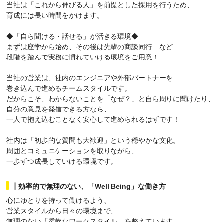
当社は「これから伸びる人」を前提とした採用を行うため、
育成には長い時間をかけます。
◆「自ら聞ける・話せる」が活きる環境◆
まずは座学から始め、その後は先輩の商談同行…など
段階を踏んで実務に慣れていける環境をご用意！
当社の営業は、社内のエンジニアや外部パートナーを
巻き込んで進めるチームスタイルです。
だからこそ、わからないことを「なぜ？」と自ら周りに聞けたり、
自分の意見を発信できる方なら、
一人で抱え込むことなく安心して進められるはずです！
社内は「初歩的な質問も大歓迎」という穏やかな文化。
周囲とコミュニケーションを取りながら、
一歩ずつ成長していける環境です。
┃効率的で無理のない、「Well Being」な働き方
心にゆとりを持って働けるよう、
営業スタイルから日々の環境まで、
無理のない「柔軟なワークスタイル」を整えています。