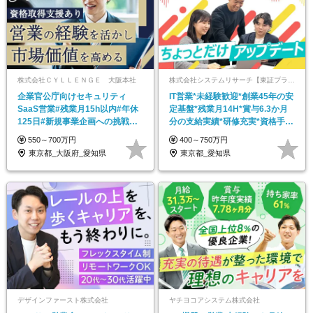
株式会社ＣＹＬＬＥＮＧＥ 大阪本社
株式会社システムリサーチ【東証プライム・名証プレミア市場上場】
企業官公庁向けセキュリティ
IT営業*未経験歓迎*創業45年の安
SaaS営業#残業月15h以内#年休
定基盤*残業月14H*賞与6.3か月
125日#新規事業企画への挑戦歓
分の支給実績*研修充実*資格手当
迎#リモート可
あり
550～700万円
400～750万円
東京都_大阪府_愛知県
東京都_愛知県
デザインファースト株式会社
ヤチヨコアシステム株式会社