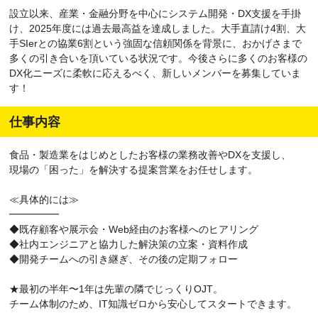
設立以来、産業・金融分野を中心にシステム開発・DX支援を手掛
け、2025年度には過去最高益を達成しました。大手直請け4割、大
手SIerとの協業6割という強固な信頼関係を背景に、おかげさまで
多くの引き合いを頂いている状況です。今後さらに多くのお客様の
DX化ニーズに柔軟に応えるべく、新しいメンバーを募集していま
す！
仕事内容
食品・製造業をはじめとしたお客様の業務改善やDXを支援し、
現場の「困った」を解決する提案営業をお任せします。
≪具体的には≫
━━━━━
◆既存顧客や展示会・Web経由のお客様へのヒアリング
◆社内エンジニアと協力した解決策の立案・資料作成
◆開発チームへの引き継ぎ、その後の定期フォロー
★最初の半年〜1年は先輩の隣でじっくりOJT。
チーム体制のため、IT知識ゼロから安心してスタートできます。