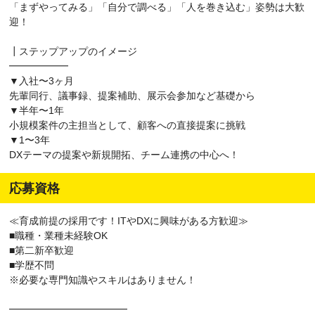
「まずやってみる」「自分で調べる」「人を巻き込む」姿勢は大歓
迎！
┃ステップアップのイメージ
━━━━━━
▼入社〜3ヶ月
先輩同行、議事録、提案補助、展示会参加など基礎から
▼半年〜1年
小規模案件の主担当として、顧客への直接提案に挑戦
▼1〜3年
DXテーマの提案や新規開拓、チーム連携の中心へ！
応募資格
≪育成前提の採用です！ITやDXに興味がある方歓迎≫
■職種・業種未経験OK
■第二新卒歓迎
■学歴不問
※必要な専門知識やスキルはありません！
━━━━━━━━━━━━