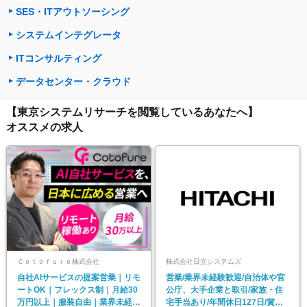
SES・ITアウトソーシング
システムインテグレータ
ITコンサルティング
データセンター・クラウド
【東京システムリサーチを閲覧しているあなたへ】
オススメの求人
Ｃｏｔｏｆｕｒｅ株式会社
株式会社日立システムズ
自社AIサービスの提案営業｜リモ
営業/業界未経験歓迎/自治体や官
ートOK｜フレックス制｜月給30
公庁、大手企業と取引/家族・住
万円以上｜服装自由｜業界未経験
宅手当あり/年間休日127日/賞与