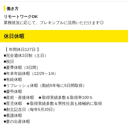
働き方
リモートワークOK
業務状況に応じて、フレキシブルに活用いただけます◎
休日休暇
【 年間休日127日 】
■完全週休2日制（土日）
■祝日
■夏季休暇（3日間）
■年末年始休暇（12/29～1/4）
■有給休暇
■リフレッシュ休暇（勤続5年毎に5日間取得）
■慶弔休暇
■産前・産後休暇 ★取得実績多数＆取得率100％
■育児休暇 ★取得実績多数＆男性社員も積極的に取得
■創立記念日（毎年5月20日）
■看護休暇
■妻の出産休暇