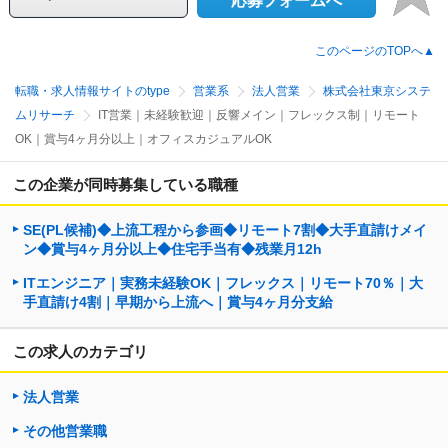
応募フォームへ
このページのTOPへ▲
転職・求人情報サイトのtype
営業系
法人営業
株式会社東京システ
ムリサーチ
IT営業｜未経験歓迎｜反響メイン｜フレックス制｜リモート
OK｜賞与4ヶ月分以上｜オフィスカジュアルOK
この企業が同時募集している職種
SE(PL候補)◆上流工程から参画◆リモート7割◆大手直請けメイ
ン◆賞与4ヶ月分以上◆住宅手当有◆残業月12h
ITエンジニア｜実務未経験OK｜フレックス｜リモート70％｜大
手直請け4割｜早期から上流へ｜賞与4ヶ月分支給
この求人のカテゴリ
法人営業
その他営業職