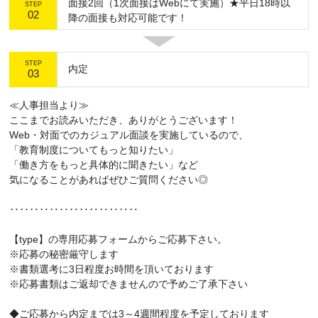
面接2回（1次面接はWebにて実施）★平日18時以
STEP
02
降の面接も対応可能です！
STEP
内定
03
≪人事担当より≫
ここまでお読みいただき、ありがとうございます！
Web・対面でのカジュアル面談を実施しているので、
「教育制度についてもっと知りたい」
「働き方をもっと具体的に聞きたい」など
気になることがあればぜひご質問ください◎
‥‥‥‥‥‥‥‥‥‥‥‥‥
【type】の専用応募フォームからご応募下さい。
※応募の秘密厳守します
※書類選考に3日程度お時間を頂いております
※応募書類はご返却できませんので予めご了承下さい
◆ご応募から内定までは3～4週間程度を予定しております