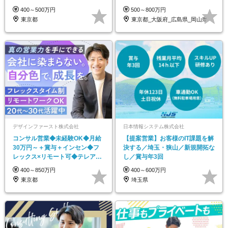
OK
年2回
400～500万円
500～800万円
東京都
東京都_大阪府_広島県_岡山県
デザインファースト株式会社
日本情報システム株式会社
コンサル営業◆未経験OK◆月給
【提案営業】お客様のIT課題を解
30万円～＋賞与＋インセン◆フ
決する／埼玉・狭山／新規開拓な
レックス×リモート可◆テレアポ
し／賞与年3回
無し◆大手と取引多数
400～850万円
400～600万円
東京都
埼玉県