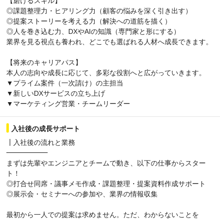
【磨けるスキル】
◎課題整理力・ヒアリング力（顧客の悩みを深く引き出す）
◎提案ストーリーを考える力（解決への道筋を描く）
◎人を巻き込む力、DXやAIの知識（専門家と形にする）
業界を見る視点も養われ、どこでも選ばれる人材へ成長できます。
【将来のキャリアパス】
本人の志向や成長に応じて、多彩な役割へと広がっていきます。
▼プライム案件（一次請け）の主担当
▼新しいDXサービスの立ち上げ
▼マーケティング営業・チームリーダー
入社後の成長サポート
┃入社後の流れと業務
━━━━━━
まずは先輩やエンジニアとチームで動き、以下の仕事からスター
ト！
◎打合せ同席・議事メモ作成・課題整理・提案資料作成サポート
◎展示会・セミナーへの参加や、業界の情報収集
最初から一人での提案は求めません。ただ、わからないことを