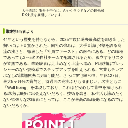
大手直請け案件を中心に、AIやクラウドなどの最先端
DX支援を展開しています。
取材担当者より
44年という歴史を持ちながら、2025年度に過去最高益を叩き出した
勢いには正直驚かされた。同社の強みは、大手直請け4割を誇る商
流の浅さと、徹底した「社員ファースト」の融合にある。どの職種
であっても3～5名の自社チームで配属されるため、孤立するリスク
が皆無である。未経験者は足止めなく上流へ進め、PL候補はプレッ
シャーのない規模感でステップアップを叶えられる。営業もテレア
ポなしの課題解決に没頭可能だ。さらに在宅率70％、年休127日、
最大5ヶ月分の賞与と、待遇面の充実ぶりも凄まじい。名実ともに
「Well Being」を体現しており、これほど安心して背中を預けられ
る環境は滅多に出会えないだろう。技術を磨き、私生活も諦めたく
ない欲張りな求職者にとっては、ここが最高の転職先になるのでは
ないだろうか。