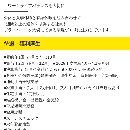
┃ワークライフバランスを大切に
━━━━━━
公休と夏季休暇と有給休暇を組み合わせて、
1週間以上の連休を取得する社員も！
プライベートを大切にできる環境づくりに注力しています。
待遇・福利厚生
■昇給年1回（4月または10月）
■賞与年2回（6月・12月）★2025年度実績4.0～4.2ヶ月分
■決算賞与（3月※業績による）★2022年から連続支給
■各種社会保険完備(健康保険、厚生年金、雇用保険、労災保険)
■通勤手当全額支給
■家族手当：(1人目)2万円/月、(2人目以降)1万円／月※規程あり
■住宅手当：2万円／月
■結婚祝い金・出産祝い金支給
■育児短時間勤務
■健康診断
■ストレスチェック
■永年勤続表彰