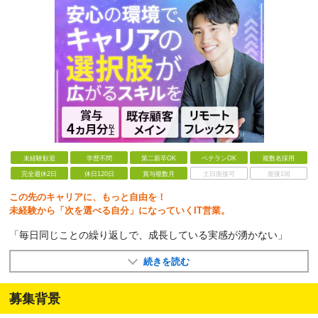
未経験歓迎
学歴不問
第二新卒OK
ベテランOK
複数名採用
完全週休2日
休日120日
賞与複数月
土日面接可
面接1回
この先のキャリアに、もっと自由を！
未経験から「次を選べる自分」になっていくIT営業。
「毎日同じことの繰り返しで、成長している実感が湧かない」
続きを読む
募集背景