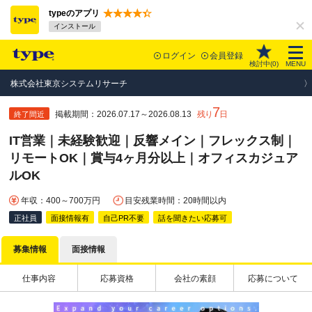
typeのアプリ
インストール
ログイン
会員登録
検討中(
0
)
MENU
株式会社東京システムリサーチ
7
掲載期間：2026.07.17～2026.08.13
残り
日
終了間近
IT営業｜未経験歓迎｜反響メイン｜フレックス制｜
リモートOK｜賞与4ヶ月分以上｜オフィスカジュア
ルOK
年収：400～700万円
目安残業時間：20時間以内
正社員
面接情報有
自己PR不要
話を聞きたい応募可
募集情報
面接情報
仕事内容
応募資格
会社の素顔
応募について