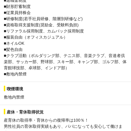
■退職金制度
■財形貯蓄制度
■従業員持株会
■研修制度(若手社員研修、階層別研修など)
■資格取得支援制度(奨励金、受験料負担)
■リファラル採用制度、カムバック採用制度
■服装自由（オフィスカジュアル）
■ネイルOK
■髪色自由
■クラブ活動（ボルダリング部、テニス部、音楽クラブ、音達者倶
楽部、サッカー部、野球部、スキー部、キャンプ部、ゴルフ部、体
育館球技部、卓球部、インドア部）
■敷地内禁煙
喫煙環境
敷地内禁煙
産休・育休取得状況
産育休の取得率・育休からの復帰率は100％！
男性社員の育休取得実績もあり、パパになっても安心して働けま