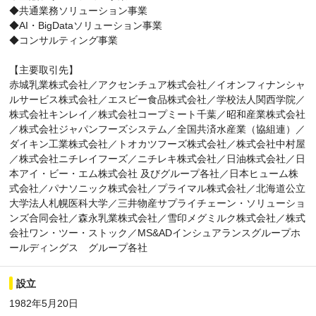
◆共通業務ソリューション事業
◆AI・BigDataソリューション事業
◆コンサルティング事業
【主要取引先】
赤城乳業株式会社／アクセンチュア株式会社／イオンフィナンシャ
ルサービス株式会社／エスビー食品株式会社／学校法人関西学院／
株式会社キンレイ／株式会社コープミート千葉／昭和産業株式会社
／株式会社ジャパンフーズシステム／全国共済水産業（協組連）／
ダイキン工業株式会社／トオカツフーズ株式会社／株式会社中村屋
／株式会社ニチレイフーズ／ニチレキ株式会社／日油株式会社／日
本アイ・ビー・エム株式会社 及びグループ各社／日本ヒューム株
式会社／パナソニック株式会社／プライマル株式会社／北海道公立
大学法人札幌医科大学／三井物産サプライチェーン・ソリューショ
ンズ合同会社／森永乳業株式会社／雪印メグミルク株式会社／株式
会社ワン・ツー・ストック／MS&ADインシュアランスグループホ
ールディングス グループ各社
設立
1982年5月20日