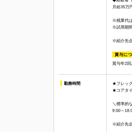
◆経験者
月給35万
※残業代
※試用期
※紹介先
賞与に
賞与年2回
勤務時間
★フレッ
★コアタ
＼標準的
9:00～18:
※紹介先