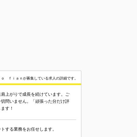
ｎｏ ｆｉａｎが募集している求人の詳細です。
右肩上がりで成長を続けています。ご
一切問いません。「頑張った分だけ評
します！
ートする業務をお任せします。