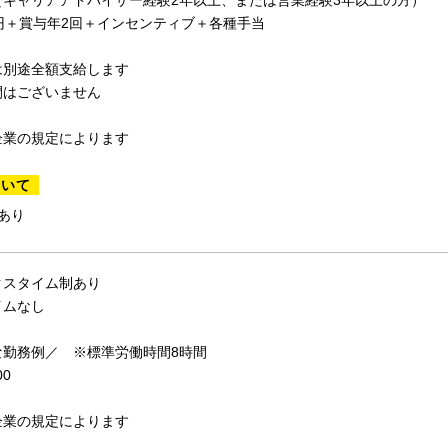
（キャリアアドバイザー経験2年以上、または営業経験3年以上の方）
円＋賞与年2回＋インセンティブ＋各種手当
は別途全額支給します
間はございません
企業の規定によります
ついて
あり
クスタイム制あり
イムなし
な勤務例／ ※標準労働時間8時間
00
企業の規定によります