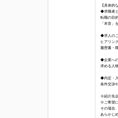
【具体的
◆求職者
転職の目
「本音」
◆求人の
ヒアリン
履歴書・
◆企業へ
求める人
◆内定・
条件交渉
※紹介先
※ご希望
その場合
あらかじ