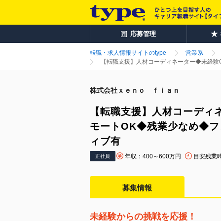
応募管理
転職・求人情報サイトのtype
営業系
【転職支援】人材コーディネーター◆未経験
株式会社ｘｅｎｏ ｆｉａｎ
【転職支援】人材コーディ
モートOK◆残業少なめ◆
ィブ有
年収：400～600万円
目安残業
正社員
募集情報
未経験からの挑戦を応援！