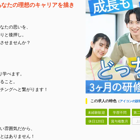
あなたの理想のキャリアを描き
なたの思いを、
りと後押し。
させませんか？
り学べます。
ること。
チングへと繋がります！
この求人の特色
（
アイコンの説
未経験歓迎
学歴不問
第二
休日120日
賞与複数月
上
い雰囲気だから、
とはありません！