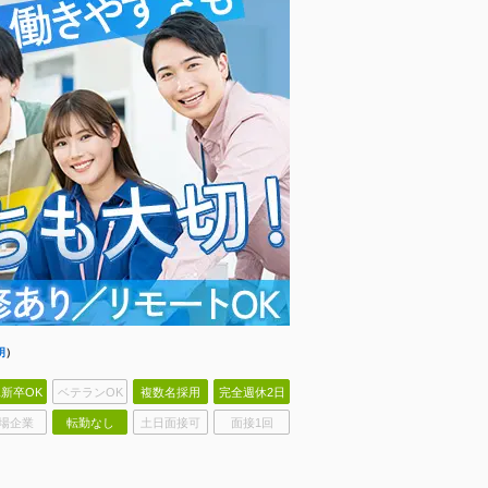
明
）
新卒OK
ベテランOK
複数名採用
完全週休2日
場企業
転勤なし
土日面接可
面接1回