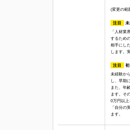
(変更の範
注目
未
「人材業
するため
相手にし
します。
注目
初
未経験か
し、早期
また、年
ます。そ
0万円以
「自分の
ます。