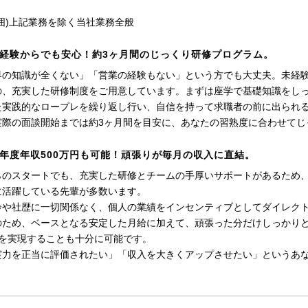
囲)上記業務を除く当社業務全般
経験からでも安心！約3ヶ月間のじっくり研修プログラム。
界の知識が全くない」「営業の経験もない」という方でも大丈夫。未経
の、充実した研修制度をご用意しています。まずは座学で基礎知識をし
た実践的なロープレを繰り返し行い、自信を持って求職者の前に出られ
実際の面談開始までは約3ヶ月間を目安に、あなたの習熟度に合わせてじ
年度年収500万円も可能！頑張りが毎月の収入に直結。
らのスタートでも、充実した研修とチームの手厚いサポートがあるため、
に活躍している先輩が多数います。
齢や社歴に一切関係なく、個人の業績をインセンティブとしてダイレク
のため、ベースとなる安定した月給に加えて、頑張った分だけしっかりと
上を実現することも十分に可能です。
実力を正当に評価されたい」「収入を大きくアップさせたい」というあ