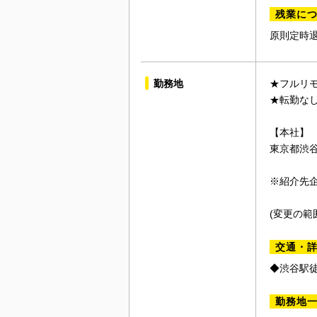
残業に
原則定時
勤務地
★フルリモ
★転勤な
【本社】
東京都渋谷
※紹介先
(変更の範
交通・
◆渋谷駅徒
勤務地