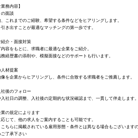
な業務内容】
との面談
的、これまでのご経験、希望する条件などをヒアリングします。
を引き出すことが最適なマッチングの第一歩です。
ご紹介・面接対策
グ内容をもとに、求職者に最適な企業をご紹介。
職務経歴書の添削や、模擬面接などのサポートも行います。
の人材提案
物像を企業からヒアリングし、条件に合致する求職者をご推薦します。
入社後のフォロー
や入社日の調整、入社後の定期的な状況確認まで、一貫して伴走します
企業の規定によります
に応じて、他の求人をご案内することも可能です。
、こちらに掲載されている雇用形態・条件とは異なる場合もございます
めご了承下さい