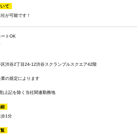
ついて
退社が可能です！
ートOK
し
区渋谷2丁目24-12渋谷スクランブルスクエア42階
企業の規定によります
囲)上記を除く当社関連勤務地
詳細
歩1分
一覧