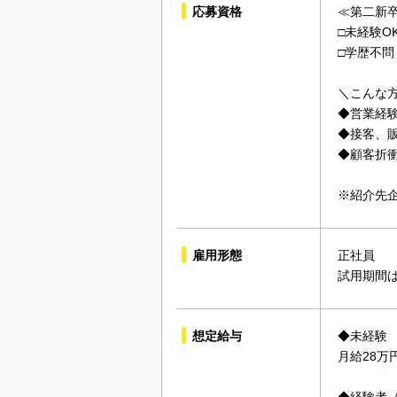
応募資格
≪第二新
□未経験O
□学歴不問
＼こんな
◆営業経
◆接客、
◆顧客折
※紹介先
雇用形態
正社員
試用期間
想定給与
◆未経験
月給28万