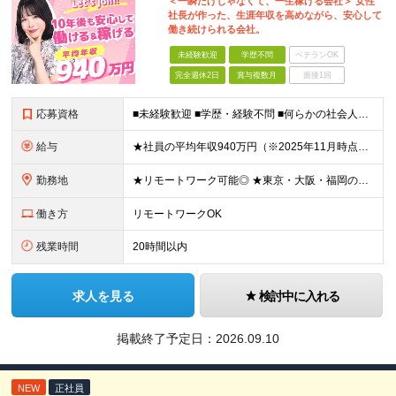
＜一瞬だけじゃなくて、一生稼げる会社＞ 女性
社長が作った、生涯年収を高めながら、安心して
働き続けられる会社。
未経験歓迎
学歴不問
ベテランOK
完全週休2日
賞与複数月
面接1回
応募資格
■未経験歓迎 ■学歴・経験不問 ■何らかの社会人経験がある方 ＜こんな方に向いています！＞ ・頑張った分評価されたい方 ・将来役立つ知識を身につけたい方 ・新しいことを学ぶのが好きな方 ・趣味
給与
★社員の平均年収940万円（※2025年11月時点） ★転職者は全員収入アップを実現 ★入社半年で昇給した実績あり！ 【営業未経験】 月給35万8,000円～（固定残業代含む）＋インセンティブ ＋賞
勤務地
★リモートワーク可能◎ ★東京・大阪・福岡の3拠点で募集中／ご希望の勤務地で配属します ★転勤なし ＜東京支店＞ 東京都港区三田1丁目4番28号 三田国際ビル2階 ＜大阪本社＞ 大阪府大阪市北区梅
働き方
リモートワークOK
残業時間
20時間以内
求人を見る
検討中に入れる
掲載終了予定日：
2026.09.10
NEW
正社員