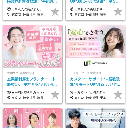
険業界経験者歓迎！*事前講習
OK*30代～60代活躍*丁寧な講
あり*30代～60代活躍*調査は
習・サポートあり*原則直行直
＼高収入の実績あり／ なかには年収1000万円を超える方もいらっしゃいます！ 【完全出来高報酬制】 ★仕事に慣れるまで収入をサポート 1か月目：報酬が通常の2倍 2か月目：報酬が通常の1.5倍 ※災害に関する業務については、収入サポートの対象外 ※試用期間はありません ＊＊＊業務報酬の例＊＊＊ ・事故原因調査（4箇所確認）…1万5000円～ ・有無責／不正請求疑義調査（自動車案件）…2万円～ ・医療調査（1箇所確認）…1万7000円～ ・書類取付（1箇所訪問）…3000円～ ※上記は目安になります ※実際の報酬は業務報酬に応じた個々のスキル・実績を加味したものになります
＼高収入の実績あり／ なかには年収1000万円を超えるスペシャリストもいらっしゃいます！ 【完全出来高報酬制】 ★仕事に慣れるまで収入をサポート 1か月目：報酬が通常の2倍 2か月目：報酬が通常の1.5倍 ※災害に関する業務については、収入サポートの対象外 ※試用期間はありません ＊＊＊業務報酬の例＊＊＊ ・事故原因調査（4箇所確認）…1万5000円～ ・有無責／不正請求疑義調査（自動車案件）…2万円～ ・医療調査（1箇所確認）…1万7000円～ ・書類取付（1箇所訪問）…3000円～ ※上記は目安になります ※実際の報酬は業務報酬に応じた個々のスキル・実績を加味したものになります
原則直行直帰*高収入可
帰／全国募集・業務委託
東京都_神奈川県_埼玉県_千葉県_大阪府_愛知県_北海道_青森県_岩手県_宮城県_秋田県_山形県_福島県_茨城県_栃木県_群馬県_新潟県_山梨県_長野県_富山県_石川県_福井県_静岡県_岐阜県_三重県_兵庫県_京都府_滋賀県_奈良県_和歌山県_広島県_岡山県_鳥取県_島根県_山口県_徳島県_香川県_愛媛県_高知県_福岡県_熊本県_佐賀県_長崎県_大分県_宮崎県_鹿児島県_沖縄県
東京都_神奈川県_埼玉県_千葉県_大阪府_愛知県_北海道_青森県_岩手県_宮城県_秋田県_山形県_福島県_茨城県_栃木県_群馬県_新潟県_山梨県_長野県_富山県_石川県_福井県_静岡県_岐阜県_三重県_兵庫県_京都府_滋賀県_奈良県_和歌山県_広島県_岡山県_鳥取県_島根県_山口県_徳島県_香川県_愛媛県_高知県_福岡県_熊本県_佐賀県_長崎県_大分県_宮崎県_鹿児島県_沖縄県
大同生命保険株式会社
ＦＪＵＴプラス株式会社
企業福利厚生プランナー｜未
カスタマーサポート*未経験歓
経験OK｜平均月収48.8万円｜
迎*リモートOK*月27.7万可*賞
リモートOK｜残業ほぼなし｜
与年2回*転勤なし*連休
★平均月収48.8万円（2025年度実績） ★安心の固定給＋賞与年2回＋インセンティブ！手当も充実 月給21万円～23万円＋諸手当＋インセンティブ＋賞与年2回 ※給与は年間平均の税込定例給与です。賞与は含みません。 ※約3週間の研修期間中は日当8000円を支給いたします。 ※試用期間6ヵ月あり（期間中の条件変更なし） ◆東京・神奈川・千葉・埼玉・愛知（一部）・京都・大阪・兵庫（一部）：月給23万円以上 ◆静岡（一部）・三重・岐阜：月給22万円以上 ◆上記以外の地域：月給21万円以上
≪月給27.7万円スタートも可／賞与年2回≫ ■月給21万円～27.7万円＋各種手当＋賞与年2回 ※給与は勤務地に応じて変更します ※年齢や経験・スキルなどを考慮して決定します ※時間外手当は全額支給 ※上記は初年度の月給となります ※試用期間3ヶ月（その他待遇に差異はありません） 【固定残業代について】 なし（残業代は、実際の労働時間に応じて別途全額支給）
転勤なし｜女性活躍中
OK/ZE010232
東京都_神奈川県_埼玉県_千葉県_大阪府_愛知県_北海道_青森県_岩手県_宮城県_秋田県_山形県_福島県_茨城県_栃木県_群馬県_新潟県_山梨県_長野県_富山県_石川県_福井県_静岡県_岐阜県_三重県_兵庫県_京都府_滋賀県_奈良県_和歌山県_広島県_岡山県_鳥取県_島根県_山口県_徳島県_香川県_愛媛県_高知県_福岡県_熊本県_佐賀県_長崎県_大分県_宮崎県_鹿児島県_沖縄県
東京都_神奈川県_千葉県_大阪府_愛知県_北海道_長野県_石川県_広島県_福岡県