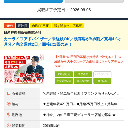
掲載終了予定日：
2026.09.03
NEW
正社員
自己PR不要
話を聞きたい応募可
日産神奈川販売株式会社
カーライフアドバイザー／未経験OK／既存客が約8割／賞与4.6ヶ
月分／完全週休2日／面接は1回のみ！
【“日産”の圧倒的基盤と好待遇で叶える！】 未
経験から大手グループの正社員にキャリアチェン
ジ★
未経験歓迎
学歴不問
ベテランOK
完全週休2日
賞与複数月
面接1回
応募資格
＼未経験・第二新卒歓迎！ブランクありもOK／ ★車に詳しくなくてもOK！ ◆普通自動車運転免許をお持ちの方（AT限定可） ◆専門卒以上 ★こんな方にピッタリです！★ ・「人と話すのが好き」など、接客
給与
★想定年収421万円～ ■月給25万円以上＋賞与年2回（昨年度実績：4.6ヶ月分）＋各種手当 ★頑張りに応じたインセンティブ・手当が充実！ 「販売台数報奨手当」 「利益報奨手当」 「保険業績手当」
勤務地
★神奈川内の日産正規ディーラー店舗で募集 ★マイカー・バイク通勤OK！従業員用に駐車場も用意 神奈川県内128店舗のうちから、希望を考慮して決定します。 【新車店舗】 ■横浜市 （鶴見区、神奈川区
残業時間
20時間以内