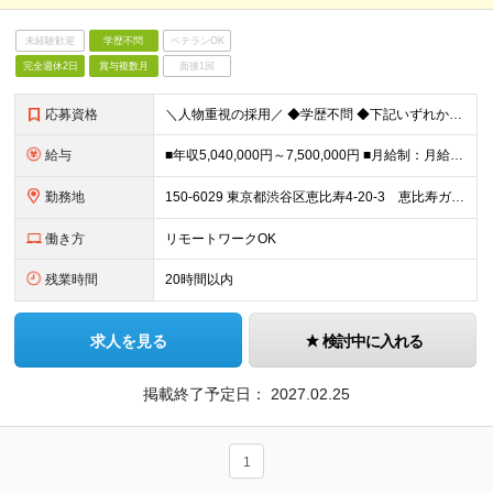
未経験歓迎
学歴不問
ベテランOK
完全週休2日
賞与複数月
面接1回
応募資格
＼人物重視の採用／ ◆学歴不問 ◆下記いずれかを満たす方 ・システムエンジニアの経験がある方 ・開発経験のある方 ・プリセールス/カスタマーサクセス経験 ・コンサルティングの経験がある方 ・SaaS企
給与
■年収5,040,000円～7,500,000円 ■月給制：月給336,000円〜500,000円 （基本給248,600円～369,900円 固定残業代87,400円～130,100円/45時間相当
勤務地
150-6029 東京都渋谷区恵比寿4-20-3 恵比寿ガーデンプレイスタワー29階 ※リモートワークの頻度：月3割 (変更の範囲)上記を除く当社関連勤務地
働き方
リモートワークOK
残業時間
20時間以内
求人を見る
検討中に入れる
掲載終了予定日：
2027.02.25
1