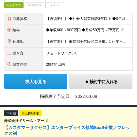
完全週休2日
賞与複数月
面接1回
応募資格
【必須要件】 ◆社会人就業経験3年以上 ◆3年以上のエンタープライズ領域でのセールスもしくはカスタマーサクセス経験 ◆顧客のニーズを把握し、適切なソリューションを提案できる交渉力と提案力 ◆成
給与
◆年収600～900万円 ◆月給50万円～75万円 ※上記金額には固定残業代（13,304円～195,455円／月45時間分）を含みます ※組織への適応、周囲との関係性構築を目的とし、オンボーディング
勤務地
【東京本社】 東京都千代田区二番町5-1 住友不動産麹町ビル 【アネックス】 東京都千代田区麹町4-2-6 住友不動産麹町ファーストビル 【大阪オフィス】 大阪府大阪市淀川区宮原1-1-1 新大
働き方
リモートワークOK
残業時間
20時間以内
求人を見る
検討中に入れる
掲載終了予定日：
2027.03.08
正社員
自己PR不要
株式会社ドリーム・アーツ
【カスタマーサクセス】エンタープライズ領域SaaS企業／フレッ
クス制