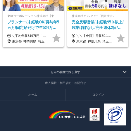
東建コーポレーション株式会社【東証プライム・名証プレミア上場】
株式会社エンパワー『買取大吉』
プランナー/未経験OK/賞与年5
完全反響営業/未経験95％以上/
ヵ月/固定給だけで年524万円
残業ほぼなし/完全週休2日/月
可能/二人に一人が年収700万
収50万円スタート！/賞与年2
＼平均年収819万円！社員の最大年収3,131万円／ ＼2人に1人が年収700万円以上／ ＼5人に1人が年収1,000万円以上！／ 固定給だけで、年収524万円も可能！ インセンティブだけでなく固定給でもしっかり稼げる仕組みです！ 【入社初年度】 年収400万～550万円＋インセンティブ →月給26万3,000円～29万5,600円＋賞与年2回（基本給×約5ヵ月分※前年度実績）＋インセンティブ＋各種手当 【インセンティブ】 1物件着工で目安80万～200万円 ※建物の契約金額実績によります 【各種手当】 ・都市手当…月1万円～3万円（首都圏・東海圏・関西圏で弊社指定の事業所に勤務する方が対象） ・家族手当…配偶者：月1万円、子供1名につき：月5千円 ・資格手当…FP資格1級：月1万円、2級：月5千円、3級：月3千円 ・役職手当…昇進欄に詳細記載（主任補：月5千円→主任：月1万円…） 【その他】 ※上記月給には、固定残業代【47時間分（7万3,800円以上）】が含まれます ※月平均残業時間は14時間と少なめです（2023年度） ※固定残業代の時間数を超える時間外労働は追加で支給 但し、時間数を超える時間外労働が発生する場合もあります（特別条項付き協定締結済）
＼＼【全員】月収50.1万円保証！／／ 月給30.1万円＋インセン＋特別手当20万円(半年間)＋賞与 ※経験者は優遇いたします（研修も免除の場合有） ※固定残業代:7万4000円以上/月45時間分を含む ※固定残業代は残業がない場合も支給し、超過分は別途支給します ■入社後5日間研修を実施 研修中のテスト（ロープレ、商材知識）合格で研修生卒業となり翌月からインセンティブの対象に。 ロープレは細かな評価基準があり、顧客満足度をキープするため非常に重要なテストです。 ※4カ月目以降も不合格の場合、月給28.3万円／1カ月以内合格率100％ ＜平均年収＞ ◆一般メンバー ：625万円 ◆店長（管理職）：1178万円 ◆マネージャー ：4160万円
円/休めて稼げる
回
東京都_神奈川県_埼玉県_千葉県_大阪府_愛知県_宮城県_茨城県_栃木県_群馬県_静岡県_兵庫県_京都府_福岡県
東京都_神奈川県_埼玉県_千葉県_大阪府_愛知県_北海道_青森県_岩手県_宮城県_秋田県_山形県_福島県_茨城県_栃木県_群馬県_新潟県_山梨県_長野県_富山県_石川県_福井県_静岡県_岐阜県_三重県_兵庫県_京都府_滋賀県_奈良県_和歌山県_広島県_岡山県_鳥取県_島根県_山口県_徳島県_香川県_愛媛県_高知県_福岡県_熊本県_佐賀県_長崎県_大分県_宮崎県_鹿児島県_沖縄県
ほかの職種で探し直す
求人掲載・利用規約・お問合せ
ホーム
ログイン