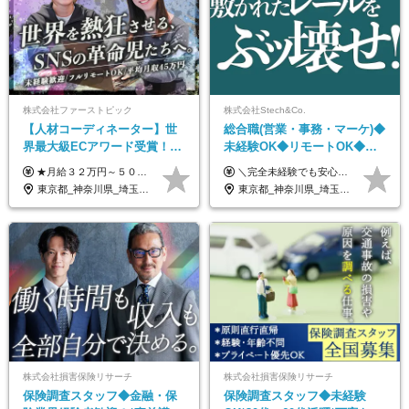
株式会社ファーストピック
株式会社Stech&Co.
【人材コーディネーター】世
総合職(営業・事務・マーケ)◆
界最大級ECアワード受賞！フ
未経験OK◆リモートOK◆学
ルリモート／未経験◎／月給
歴不問◆20代活躍中！
★月給３２万円～５０万円＋インセンティブ賞与＋決算賞与★ （30時間の固定残業代、一律月54,750円を含む。超過分は支給） ※経験・スキルを考慮の上、決定 ※昇給：随時あり 【インセンティブについて】 自社サービスを提案し、サービス化した場合、一部の利益をインセンティブとして還元します。 試用期間中（6か月間）は、下記の給与となります。 【一都三県、大阪、名古屋、福岡の方】 月給２４万円～＋役職手当＋インセンティブ賞与 【一都三県以外の関東圏、九州、東北、北海道、その他地域の方】 月給２０万円～＋役職手当＋インセンティブ賞与 ※試用期間6ヶ月 ※試用期間中の待遇・福利厚生に差異はなし
＼完全未経験でも安心して年収UP可能です！／ -------------- 【1】営業 月給25万円～80万円＋賞与 【2】事務 月給21万円～50万円＋賞与 【3】マーケ 月給25万円～80万円＋賞与 ※試用期間3ヶ月間の待遇に変動はありません。 ※みなし残業代(月20時間分29,725円～)を含む。（※超過分は追加支給）
３２万円～／年休１３０日以
東京都_神奈川県_埼玉県_千葉県_大阪府_愛知県_北海道_青森県_岩手県_宮城県_秋田県_山形県_福島県_茨城県_栃木県_群馬県_静岡県_岐阜県_三重県_兵庫県_京都府_滋賀県_奈良県_和歌山県_広島県_岡山県_鳥取県_島根県_山口県_福岡県_熊本県_佐賀県_長崎県_大分県_宮崎県_鹿児島県
東京都_神奈川県_埼玉県_千葉県_大阪府_愛知県_北海道_青森県_岩手県_宮城県_秋田県_山形県_福島県_茨城県_栃木県_群馬県_新潟県_山梨県_長野県_富山県_石川県_福井県_静岡県_岐阜県_三重県_兵庫県_京都府_滋賀県_奈良県_和歌山県_広島県_岡山県_鳥取県_島根県_山口県_徳島県_香川県_愛媛県_高知県_福岡県_熊本県_佐賀県_長崎県_大分県_宮崎県_鹿児島県_沖縄県
上／
株式会社損害保険リサーチ
株式会社損害保険リサーチ
保険調査スタッフ◆金融・保
保険調査スタッフ◆未経験