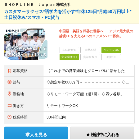
ＳＨＯＰＬＩＮＥ Ｊａｐａｎ株式会社
カスタマーサクセス*語学力を活かす*年休125日*月給50万円以上*
土日祝休み*スマホ・PC貸与
中国語・英語を武器に世界へ── アジア最大級の
越境ECを支えるCSのコアメンバー募集。
未経験歓迎
学歴不問
ベテランOK
完全週休2日
賞与複数月
面接1回
応募資格
【これまでの営業経験をグローバルに活かしたい方】 ●EC業界エコシステムへの深い理解、および関連する人脈 ●新規開拓、商談推進、パートナー管理の経験 ●英語または中国語：ビジネスコミュニケーションが可
給与
◇想定年収600万円～ ＝＝＝＝＝＝＝＝＝＝ ◇月給50万円以上 ※固定残業代20時間分（月67,600円～）を含む ┗上記を超える時間外労働分は追加で支給 ※経験やスキルを考慮し決定します。 ※試用
勤務地
◇リモートワーク可能（週1回） ◇四ツ谷駅、麹町駅から徒歩4分の好アクセス 【東京オフィス】 東京都千代田区麹町６丁目２－６ ＰＭＯ麹町４階Ｈ１Ｏ麹町４０９ (変更の範囲)上記を除く当社関連勤務地
働き方
リモートワークOK
残業時間
30時間以内
求人を見る
検討中に入れる