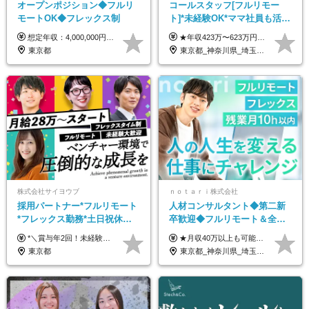
オープンポジション◆フルリ
コールスタッフ[フルリモー
モートOK◆フレックス制
ト]*未経験OK*ママ社員も活躍
中*ブランクOK*全国どこでも
想定年収：4,000,000円 ～ 8,000,000円 月給：288,000円 ～ 570,000円 ※ご経験・能力に応じて決定いたします。 ※上記額にはみなし残業代を含みます。 ※超過分は全額支給いたします。 ※みなし残業代 45,000円 ～ 89,050円／月 ※みなし残業時間 20時間／月 ※試用期間：3ヶ月（試用期間中の待遇に差異はありません） 【固定残業代について】 固定残業20時間分（45,000円～89,050円）を含む ※超過分は別途全額支給
★年収423万〜623万円のモデルあり（想定時間外手当10時間分含む） ★半年に一度ドカンと支給のボーナスあり（半年に1度最大150万円） 月給25万円〜＋各種手当＋インセンティブ ＊リモートワーク手当（4000円/月） ＊リモートワーク一時金（1万5000円） ＊残業手当全額支給 ※経験・スキルにより月給を決定します ※試用期間：2ヵ月あり。期間中の雇用形態・給与・待遇に変更はありません 《頑張りはインセンティブとして還元！》 当社は5段階の評価制度を導入。 半期に1回の評価で最高ランク（5点）を獲得したメンバーには、 150万円のインセンティブを支給！ これが半年に一度のインセンティブとして支給されるため、 成果を出した分だけまとまった収入を得られる仕組みです。 【固定残業代について】 なし（残業代は、実際の労働時間に応じて別途全額支給）
働ける
東京都
東京都_神奈川県_埼玉県_千葉県_大阪府_愛知県_北海道_青森県_岩手県_宮城県_秋田県_山形県_福島県_茨城県_栃木県_群馬県_新潟県_山梨県_長野県_富山県_石川県_福井県_静岡県_岐阜県_三重県_兵庫県_京都府_滋賀県_奈良県_和歌山県_広島県_岡山県_鳥取県_島根県_山口県_徳島県_香川県_愛媛県_高知県_福岡県_熊本県_佐賀県_長崎県_大分県_宮崎県_鹿児島県_沖縄県
株式会社サイヨウブ
ｎｏｔａｒｉ株式会社
採用パートナー*フルリモート
人材コンサルタント◆第二新
*フレックス勤務*土日祝休み*
卒歓迎◆フルリモート＆全国
月給28万円～*産育休取得実績
から勤務OK◆残業月10h以内
*＼賞与年2回！未経験から月給28万円スタート／* ★昇給年12回あり！随時昇給のチャンス ◆月給28万～40万円＋賞与年2回＋各種インセンティブ ※経験・スキルを考慮の上、決定します ※試用期間6ヶ月間あり（期間中は月給26万円～になります。その他待遇等に差異はありません） ※月給には月35時間分の固定残業代含む（月5万4800円/超過分別途支給） ※ほとんどのメンバーが残業ゼロです！フレックスタイム制のため、自分の生活に合わせて調整できます。 ＼希望性で土曜日出勤あり／ お客様より「土曜日に応募者の対応をしてほしい」という ご要望を受けた際に、応募者対応⇒求職者との メッセージのやり取りなど、対応が発生する場合があります。 ※土曜日に出勤いただく場合は ・2時間稼働：4500円 ・4時間稼働：9000円 の給与が発生。勤務時間が4時間超えることは原則ありません。 短期間で高い給与をGETできるチャンスです♪
★月収40万以上も可能！ ★能力・スキル・経験を考慮した年収額を設定します ★年功序列ではなく、チャレンジを評価して給与に反映！ ■月給20万円～40万円＋決算賞与 ※経験・スキルを考慮のうえ決定します ※給与にはみなし残業代40時間分を含む。そのほか詳細に関しては別途面接時にご説明します ※試用期間3ヵ月あり。期間中の雇用形態・条件などに差異はありません
あり*年間休日120日
◆フレックス制
東京都
東京都_神奈川県_埼玉県_千葉県_大阪府_愛知県_北海道_青森県_岩手県_宮城県_秋田県_山形県_福島県_茨城県_栃木県_群馬県_新潟県_山梨県_長野県_富山県_石川県_福井県_静岡県_岐阜県_三重県_兵庫県_京都府_滋賀県_奈良県_和歌山県_広島県_岡山県_鳥取県_島根県_山口県_徳島県_香川県_愛媛県_高知県_福岡県_熊本県_佐賀県_長崎県_大分県_宮崎県_鹿児島県_沖縄県