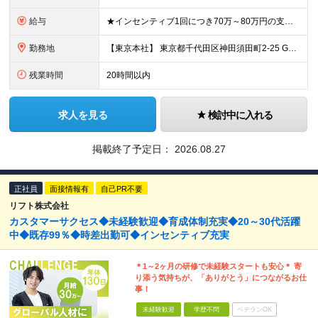
給与
★インセンティブ1回につき70万～80万円の支給実績も！ ■月給40万円～45万円＋賞与（インセンティブ）年2回 ※給与は経験・スキルを考慮のうえ決定します。 ※上記には、固定残業代（月30時間分／
勤務地
【東京本社】 東京都千代田区神田須田町2-25 GYB秋葉原11F ※変更の範囲：上記を除く当社関連勤務地（東京都千代田区及び大阪営業所）
残業時間
20時間以内
求人を見る
検討中に入れる
掲載終了予定日：
2026.08.27
正社員
面接情報有
自己PR不要
リフト株式会社
カスタマーサクセス◆未経験歓迎◆育成体制充実◆20～30代活躍
中◆既存99％◆時差出勤可◆インセンティブ充実
＊1～2ヶ月の研修で未経験スタートも安心＊ 寄
り添う気持ちが、「ありがとう」につながるお仕
事！
未経験歓迎
学歴不問
ベテランOK