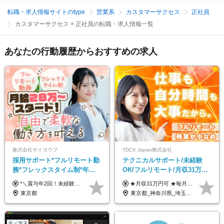
転職・求人情報サイトのtype
営業系
カスタマーサクセス
正社員
カスタマーサクセス × 正社員の転職・求人情報一覧
あなたの行動履歴からおすすめの求人
株式会社サイヨウブ
TDCX Japan株式会社
採用サポート*フルリモート勤
テクニカルサポート/未経験
務*フレックスタイム制*年休
OK/フルリモート/月収31万円
120日*土日祝休み*残業ほぼな
可/月最大3万のインセンティ
*＼賞与年2回！未経験から月給28万円スタート／* ◆月給28万～40万円＋賞与年2回＋各種インセンティブ ※経験・スキルを考慮の上、決定します ※試用期間6ヶ月間あり（期間中は月給26万円～になります。その他待遇等に差異はありません） ※月給には月35時間分の固定残業代含む（月5万4800円/超過分別途支給） ※ほとんどのメンバーが残業ゼロです！フレックスタイム制のため、自分の生活に合わせて調整できます。 ＼希望性で土曜日出勤あり／ お客様より「土曜日に応募者の対応をしてほしい」という ご要望を受けた際に、応募者対応⇒求職者との メッセージのやり取りなど、対応が発生する場合があります。 ※土曜日に出勤いただく場合は ・2時間稼働：4500円 ・4時間稼働：9000円 の給与が発生。勤務時間が4時間超えることは原則ありません。 短期間で高い給与をGETできるチャンスです♪
★月収31万円可 ★毎月「最大3万円」のインセンティブあり 月給266,228円～＋スキル手当（15,000円）＋インセンティブ（月最大3万円） ※月給例（月額最大額）：281,228 円＋残業代発生分 インセンティブを最大まで取得できた場合は、月額最大額：311,228円＋残業代発生分 となります ※経験・スキルなどを考慮し決定します ※残業代は1分単位で支給 ※試用期間3ヵ月あり（契約社員期間も給与・待遇に変更なし） ※インセンティブは効率性、顧客満足、勤怠状況等の結果により毎月金額が決定されます。 ＼”頑張り”はインセンティブで還元！／ 入社3ヶ月目から、目標数字やKPI、勤怠状況、お客様アンケートなどをもとに評価をスタート。 最短4ヶ月目にはインセンティブの支給も可能です！
し*育児中社員8割以上
ブ支給/平均年齢33歳
東京都
東京都_神奈川県_埼玉県_千葉県_大阪府_愛知県_北海道_青森県_岩手県_宮城県_秋田県_山形県_福島県_茨城県_栃木県_群馬県_新潟県_山梨県_長野県_富山県_石川県_福井県_静岡県_岐阜県_三重県_兵庫県_京都府_滋賀県_奈良県_和歌山県_広島県_岡山県_鳥取県_島根県_山口県_徳島県_香川県_愛媛県_高知県_福岡県_熊本県_佐賀県_長崎県_大分県_宮崎県_鹿児島県_沖縄県