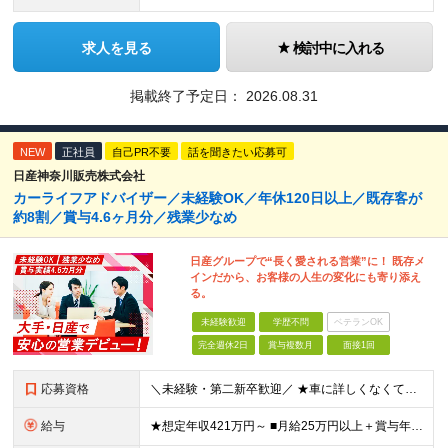
求人を見る
検討中に入れる
掲載終了予定日：
2026.08.31
NEW
正社員
自己PR不要
話を聞きたい応募可
日産神奈川販売株式会社
カーライフアドバイザー／未経験OK／年休120日以上／既存客が
約8割／賞与4.6ヶ月分／残業少なめ
日産グループで“長く愛される営業”に！ 既存メ
インだから、お客様の人生の変化にも寄り添え
る。
未経験歓迎
学歴不問
ベテランOK
完全週休2日
賞与複数月
面接1回
応募資格
＼未経験・第二新卒歓迎／ ★車に詳しくなくてもOK！ ◆普通自動車運転免許をお持ちの方（AT限定可） ◆専門卒以上 ★こんな方にピッタリです！★ ・「人と話すのが好き」など、接客や販売経験を活かした
給与
★想定年収421万円～ ■月給25万円以上＋賞与年2回（昨年度実績：4.6ヶ月分）＋各種手当 ★頑張りに応じたインセンティブ・手当が充実！ 「販売台数報奨手当」 「利益報奨手当」 「保険業績手当」