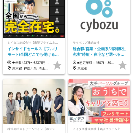
ミイダス株式会社【東証プライム上場パーソルグループ】
サイボウズ株式会社
インサイドセールス【フルリ
総合職/営業・企画系*福利厚生
モート/全国どこでも働ける】
充実*時短・在宅など選べる働
未経験OK*土日祝休み*残業少
き方*賞与年2回
★年収423万〜623万円のモデルあり（想定時間外手当10時間分含む） ★半年に一度ドカンと支給のボーナスあり（半年に1度最大150万円） 月給25万円〜＋各種手当＋インセンティブ ＊リモートワーク手当（4000円/月） ＊リモートワーク一時金（1万5000円） ＊残業手当全額支給 ※経験・スキルにより月給を決定します ※試用期間：2ヵ月あり。期間中の雇用形態・給与・待遇に変更はありません 《頑張りはインセンティブとして還元！》 当社は5段階の評価制度を導入。 半期に1回の評価で最高ランク（5点）を獲得したメンバーには、 150万円のインセンティブを支給！ これが半年に一度のインセンティブとして支給されるため、 成果を出した分だけまとまった収入を得られる仕組みです。 【固定残業代について】 なし（残業代は、実際の労働時間に応じて別途全額支給）
■想定年収：450万～800万円（基本給12ヶ月分＋賞与2ヶ月分） ※上記想定年収はフルタイムの働き方を想定しています。 それ以外の働き方（勤務日数、時短、固定残業時間数の変更など）の場合 上記想定年収の支給を確約するものではありません ※賞与は全社の業績に応じて変動の可能性があります ※ご経験・スキルを考慮のうえ、当社規定により優遇します （試用期間3ヶ月有/給与・待遇に差異なし） ■昇給年1回 ■賞与年2回（2月・8月）
なめ*在宅勤務手当あり
東京都_神奈川県_埼玉県_千葉県_大阪府_愛知県_北海道_青森県_岩手県_宮城県_秋田県_山形県_福島県_茨城県_栃木県_群馬県_新潟県_山梨県_長野県_富山県_石川県_福井県_静岡県_岐阜県_三重県_兵庫県_京都府_滋賀県_奈良県_和歌山県_広島県_岡山県_鳥取県_島根県_山口県_徳島県_香川県_愛媛県_高知県_福岡県_熊本県_佐賀県_長崎県_大分県_宮崎県_鹿児島県_沖縄県
東京都
株式会社ストリームライン【ポジションマッチ登録】
ミイダス株式会社【東証プライム上場パーソルグループ】