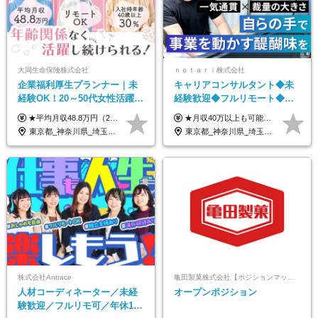
大同生命保険株式会社
ｎｏｔａｒｉ株式会社
企業福利厚生プランナー｜未
キャリアコンサルタント◆未
経験OK！20～50代女性活躍｜
経験歓迎◆フルリモート◆フ
リモートOK｜平均月収48.8万
レックス制◆10時出勤・16時
★平均月収48.8万円（2025年度実績） ★安心の固定給＋賞与年2回＋インセンティブ！手当も充実 月給21万円～23万円＋諸手当＋インセンティブ＋賞与年2回 ※給与は年間平均の税込定例給与です。賞与は含みません。 ※約3週間の研修期間中は日当8000円を支給いたします。 ※試用期間6ヵ月あり（期間中の条件変更なし） ◆東京・神奈川・千葉・埼玉・愛知（一部）・京都・大阪・兵庫（一部）：月給23万円以上 ◆静岡（一部）・三重・岐阜：月給22万円以上 ◆上記以外の地域：月給21万円以上
★月収40万以上も可能！ ★能力・スキル・経験を考慮した年収額を設定します ■月給20万円～40万円＋決算賞与 ※経験・スキルを考慮のうえ決定します ※給与にはみなし残業代40時間分を含む。そのほか詳細に関しては別途面接時にご説明します ※試用期間3ヵ月あり。期間中の雇用形態・条件などに差異はありません
｜子育て＆介護支援◎
退勤も可◆残業月10時間以内
東京都_神奈川県_埼玉県_千葉県_大阪府_愛知県_北海道_青森県_岩手県_宮城県_秋田県_山形県_福島県_茨城県_栃木県_群馬県_新潟県_山梨県_長野県_富山県_石川県_福井県_静岡県_岐阜県_三重県_兵庫県_京都府_滋賀県_奈良県_和歌山県_広島県_岡山県_鳥取県_島根県_山口県_徳島県_香川県_愛媛県_高知県_福岡県_熊本県_佐賀県_長崎県_大分県_宮崎県_鹿児島県_沖縄県
東京都_神奈川県_埼玉県_千葉県_大阪府_愛知県_北海道_青森県_岩手県_宮城県_秋田県_山形県_福島県_茨城県_栃木県_群馬県_新潟県_山梨県_長野県_富山県_石川県_福井県_静岡県_岐阜県_三重県_兵庫県_京都府_滋賀県_奈良県_和歌山県_広島県_岡山県_鳥取県_島根県_山口県_徳島県_香川県_愛媛県_高知県_福岡県_熊本県_佐賀県_長崎県_大分県_宮崎県_鹿児島県_沖縄県
株式会社Antrace
亀田製菓株式会社【ポジションマッチ登録】
人材コーディネーター／未経
オープンポジション
験歓迎／フルリモ可／年休127