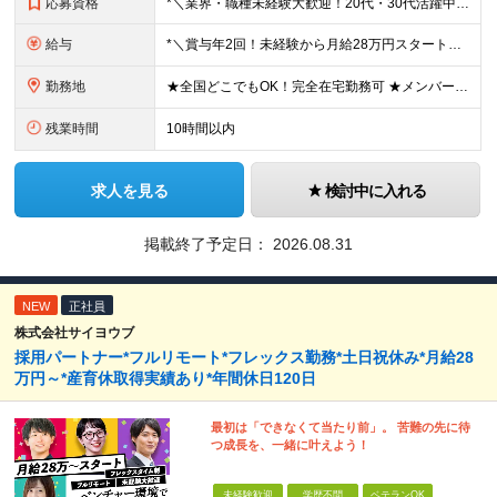
応募資格
*＼業界・職種未経験大歓迎！20代・30代活躍中／* ◆学歴不問 ◆第二新卒OK ◎ワークライフバランスを整えたい ◎誰かの役に立つ仕事がしたい ◎安心して長く働ける環境で活躍したい こんな想いを
給与
*＼賞与年2回！未経験から月給28万円スタート／* ◆月給28万～40万円＋賞与年2回＋各種インセンティブ ※経験・スキルを考慮の上、決定します ※試用期間6ヶ月間あり（期間中は月給26万円～にな
勤務地
★全国どこでもOK！完全在宅勤務可 ★メンバーは北海道・新潟・茨城・東京・静岡・愛知・兵庫・福岡など、全国様々な地域にて活躍中です♪ 【本社】 東京都渋谷区恵比寿1-13-1鈴木ビル3F (変更の
残業時間
10時間以内
求人を見る
検討中に入れる
掲載終了予定日：
2026.08.31
NEW
正社員
株式会社サイヨウブ
採用パートナー*フルリモート*フレックス勤務*土日祝休み*月給28
万円～*産育休取得実績あり*年間休日120日
最初は「できなくて当たり前」。 苦難の先に待
つ成長を、一緒に叶えよう！
未経験歓迎
学歴不問
ベテランOK