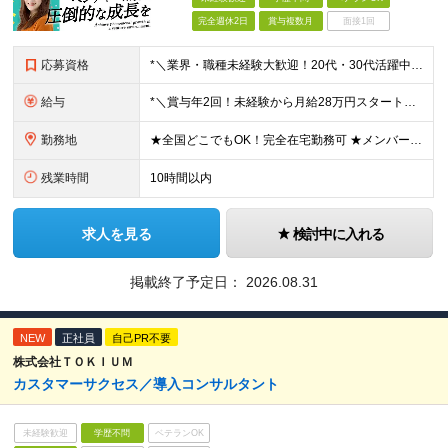
完全週休2日
賞与複数月
面接1回
応募資格
*＼業界・職種未経験大歓迎！20代・30代活躍中／* ◆学歴不問 ◆第二新卒OK ≪こんな人にはピッタリです♪≫ ・何かしらの営業経験をお持ちの方 ・自ら目標を立てて、セルフコントロールを楽しめる
給与
*＼賞与年2回！未経験から月給28万円スタート／* ★昇給年12回あり！随時昇給のチャンス ◆月給28万～40万円＋賞与年2回＋各種インセンティブ ※経験・スキルを考慮の上、決定します ※試用期間
勤務地
★全国どこでもOK！完全在宅勤務可 ★メンバーは北海道・新潟・茨城・東京・静岡・愛知・兵庫・福岡など、全国様々な地域にて活躍中です♪ 【本社】 東京都渋谷区恵比寿1-13-1鈴木ビル3F (変更の
残業時間
10時間以内
求人を見る
検討中に入れる
掲載終了予定日：
2026.08.31
NEW
正社員
自己PR不要
株式会社ＴＯＫＩＵＭ
カスタマーサクセス／導入コンサルタント
未経験歓迎
学歴不問
ベテランOK