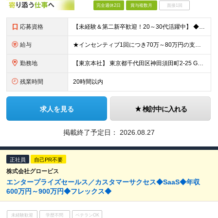
完全週休2日
賞与複数月
面接1回
応募資格
【未経験＆第二新卒歓迎！20～30代活躍中】 ◆学歴不問 ◆社会人経験が1年以上ある方（職種・業種は不問） ◆普通自動車免許（AT限定可）必須 ＼こんな方をお待ちしています／ ・当社のビジョンに共感
給与
★インセンティブ1回につき70万～80万円の支給実績も！ ■月給30万円～40万円＋賞与（インセンティブ）年2回 ※上記には、固定残業代（月30時間分／54,800円～73,000円）を含んでいます
勤務地
【東京本社】 東京都千代田区神田須田町2-25 GYB秋葉原11F ※変更の範囲：上記を除く当社関連勤務地（東京都千代田区及び大阪営業所）
残業時間
20時間以内
求人を見る
検討中に入れる
掲載終了予定日：
2026.08.27
正社員
自己PR不要
株式会社グロービス
エンタープライズセールス／カスタマーサクセス◆SaaS◆年収
600万円～900万円◆フレックス◆
未経験歓迎
学歴不問
ベテランOK