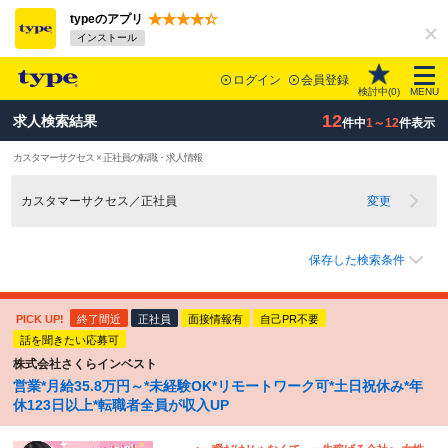
typeのアプリ
インストール
ログイン
会員登録
検討中(
0
)
MENU
12
求人検索結果
件中
1～12
件表示
カスタマーサクセス × 正社員の転職・求人情報
カスタマーサクセス／正社員
変更
保存した検索条件
PICK UP!
終了間近
正社員
面接情報有
自己PR不要
話を聞きたい応募可
株式会社さくらインベスト
営業*月給35.8万円～*未経験OK*リモートワーク可*土日祝休み*年
休123日以上*転職者全員が収入UP