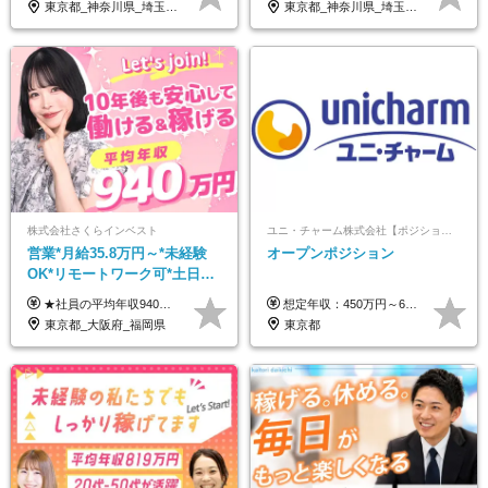
東京都_神奈川県_埼玉県_千葉県_大阪府_愛知県_北海道_青森県_岩手県_宮城県_秋田県_山形県_福島県_茨城県_栃木県_群馬県_新潟県_山梨県_長野県_富山県_石川県_福井県_静岡県_岐阜県_三重県_兵庫県_京都府_滋賀県_奈良県_和歌山県_広島県_岡山県_鳥取県_島根県_山口県_徳島県_香川県_愛媛県_高知県_福岡県_熊本県_佐賀県_長崎県_大分県_宮崎県_鹿児島県_沖縄県
東京都_神奈川県_埼玉県_千葉県_大阪府_愛知県_北海道_宮城県_栃木県_群馬県_静岡県_兵庫県_京都府_岡山県_熊本県
株式会社さくらインベスト
ユニ・チャーム株式会社【ポジションマッチ登録】
営業*月給35.8万円～*未経験
オープンポジション
OK*リモートワーク可*土日祝
休み*年休123日以上*転職者全
★社員の平均年収940万円（※2025年11月時点） ★転職者は全員収入アップを実現 ★入社半年で昇給した実績あり！ 【営業未経験】 月給35万8,000円～（固定残業代含む）＋インセンティブ ＋賞与年2回 【管理職候補】 月給40万円～100万円＋インセンティブ＋賞与年2回 ※固定残業代は、時間外労働の有無にかかわらず月25時間分（月5万8,000円～）を支給します。 ※上記を超える時間外労働分は、別途追加で支給します。 ＼月給額が高い理由について／ 当社が扱うのは、1件あたり100万円以上となる高単価な金融商品です。 そのため月給ベースも高く設定して社員に還元しています。 ＜試用期間中の給与＞※営業未経験の方 試用期間2カ月あり。 月給25万円＋営業手当5万円（資格取得後より日割り支給） ※残業代は別途全額支給します。 ※その他の待遇に差異はありません。 ★時短勤務も可能です ・7時間勤務：月給26万2,500円～＋インセンティブ＋賞与（年2回） ・6時間勤務：月給24万円～＋インセンティブ＋賞与（年2回） （時短勤務例）9:00-16:00、10:00-17:00など
想定年収：450万円～650万円 ※経験・能力を考慮の上、規定により優遇いたします ※試用期間6ヵ月（その間の給与・待遇に変動はありません）
員が収入UP
東京都_大阪府_福岡県
東京都