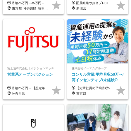
日／おしゃれ自由／海外研修
月給25万円～35万円＋インセンティブ 未経験者：月給25万円～＋インセンティブ 経験者：月給35万円～＋インセンティブ （※経験者は営業経験5年以上の方を想定） ※経験・スキルなどを考慮のうえ、決定します ※時間外手当は別途全額支給します
配属組織や担当プロジェクトにより異なります。 想定年収：400万円～1000万円 ※ご経験やスキルに応じて決定します。 ※上記想定年収はあくまでも目安の金額であり、 選考を通じて上下する可能性があります。
年10回／美容・サウナ割あり
東京都_神奈川県_埼玉県_千葉県_大阪府_愛知県_北海道_青森県_岩手県_宮城県_秋田県_山形県_福島県_茨城県_栃木県_群馬県_新潟県_山梨県_長野県_富山県_石川県_福井県_静岡県_岐阜県_三重県_兵庫県_京都府_滋賀県_奈良県_和歌山県_広島県_岡山県_鳥取県_島根県_山口県_徳島県_香川県_愛媛県_高知県_福岡県_熊本県_佐賀県_長崎県_大分県_宮崎県_鹿児島県_沖縄県
新潟県
富士通株式会社【ポジションマッチ登録】
株式会社イーエムグループ
営業系オープンポジション
コンサル営業/平均月収50万〜/
高インセンティブ/未経験OK/
残業なし/4,50代も活躍/ブラン
月給25万円～ 【想定年収】 400万円～1000万円（残業代及び諸手当込） ※ご経験、前年収、ご年齢に応じて決定します。
【先輩社員の平均月収50万円】 月給30万円以上+インセンティブ+その他手当 ※経験・スキルを考慮の上で給与を決定します ※上記には5万円（月20時間分）のみなし残業代と一律手当（営業手当4万円、能力評価手当4万円）を含みます ※上記を超える残業代は別途全額支給します ※試用期間：3ヶ月あり（試用期間中の待遇に差異なし）
ク可/面接1回
神奈川県
東京都