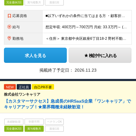
完全週休2日
賞与複数月
面接1回
応募資格
■以下いずれかの条件に当てはまる方 ・顧客折衝経験（2年以上）をお持ちの方 ※プリセールス／プロジェクトマネジャー／カスタマーサクセス／セールスなど ・自社のシステム導入・運用に関わったご経験がある
給与
想定年収: 400万円～700万円 月給: 33.3万円～ (固定残業手当 7.8万円～ 含む) ※上記月給には、所定労働時間外、法定時間外、 および法定休日労働40時間分の固定残業手当が含まれます
勤務地
＜住所＞ 東京都中央区銀座6丁目18-2 野村不動産 銀座ビル12F ※原則、勤務地は東京本社。配置転換により当社拠点全般に異動の可能性があります。 （上記を除く当社関連勤務地）
求人を見る
検討中に入れる
掲載終了予定日：
2026.11.23
NEW
正社員
自己PR不要
株式会社ワンキャリア
【カスタマーサクセス】急成長のHRSaaS企業「ワンキャリア」で
キャリアアップ！★業界職種未経験歓迎！
未経験歓迎
学歴不問
ベテランOK
完全週休2日
賞与複数月
面接1回