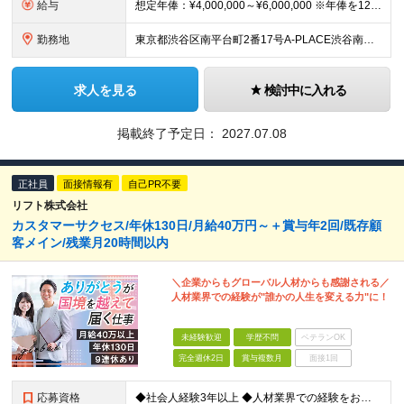
給与
想定年俸：¥4,000,000～¥6,000,000 ※年俸を12で割り、1/12を月額支給分とします。 月額：¥333,334～¥500,000 基本給：¥246,534～¥369,800 みなし残
勤務地
東京都渋谷区南平台町2番17号A-PLACE渋谷南平台4階 （変更の範囲） 当社の支社およびグループ会社拠点 本ポジションは原則就業場所の変更はございません。
求人を見る
検討中に入れる
掲載終了予定日：
2027.07.08
正社員
面接情報有
自己PR不要
リフト株式会社
カスタマーサクセス/年休130日/月給40万円～＋賞与年2回/既存顧
客メイン/残業月20時間以内
＼企業からもグローバル人材からも感謝される／
人材業界での経験が"誰かの人生を変える力"に！
未経験歓迎
学歴不問
ベテランOK
完全週休2日
賞与複数月
面接1回
応募資格
◆社会人経験3年以上 ◆人材業界での経験をお持ちの方（2年以上） ◆学歴不問 ＼こんな方をお待ちしています／ ・当社のビジョンに共感していただける方 ・多様性を良しとする感性をお持ちの方 ・トラブル