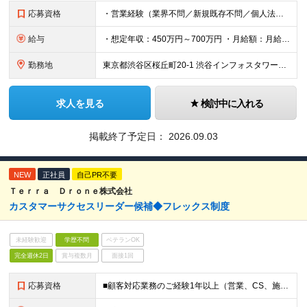
応募資格
・営業経験（業界不問／新規既存不問／個人法人不問） ※経験年数よりも、経験の濃さやスキル、パーソナリティを重視します ≪求める人物像≫ ・ホスピタリティがあり、丁寧なコミュニケーションが取れる方 ・
給与
・想定年収：450万円～700万円 ・月給額：月給300,000円～466,700円 ・みなし残業代：45時間分（79,000円～122,000円） --------------- 昇給年2回・賞与年
勤務地
東京都渋谷区桜丘町20-1 渋谷インフォスタワー16階 ★原則出社ですが、リモートワークは週1まで可能です。 （変更の可能性）上記を除く当社関連勤務地
求人を見る
検討中に入れる
掲載終了予定日：
2026.09.03
NEW
正社員
自己PR不要
Ｔｅｒｒａ Ｄｒｏｎｅ株式会社
カスタマーサクセスリーダー候補◆フレックス制度
未経験歓迎
学歴不問
ベテランOK
完全週休2日
賞与複数月
面接1回
応募資格
■顧客対応業務のご経験1年以上（営業、CS、施工管理など） ■成長意欲が高く、明るいコミュニケーションが取れる方 ■学歴不問