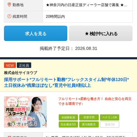
勤務地
★神奈川内の日産正規ディーラー店舗で募集 ★マイカー・バイク通勤OK！従業員用に駐車場も用意 神奈川県内128店舗のうちから、希望を考慮して決定します。 【新車店舗】 ■横浜市 （鶴見区、神奈川区
残業時間
20時間以内
求人を見る
検討中に入れる
掲載終了予定日：
2026.08.31
NEW
正社員
株式会社サイヨウブ
採用サポート*フルリモート勤務*フレックスタイム制*年休120日*
土日祝休み*残業ほぼなし*育児中社員8割以上
フルリモート×柔軟な働き方！ 自由と安心を両立
できる環境です♪
未経験歓迎
学歴不問
ベテランOK
完全週休2日
賞与複数月
面接1回