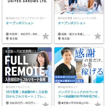
株式会社ユナイテッドアローズ【ポジションマッチ登録】
株式会社電通【ポジションマッチ登録】
オープンポジション
オープンポジション
年収帯： 450万円～900万円 ※経験・スキルを考慮の上、決定します。
経験・能力を考慮し、当社規定により決定します。 ▼参考情報 ------------ 年収イメージ：500万～1500万
東京都
東京都
株式会社プロエフィカ
株式会社HRエイド
SES営業｜未経験OK｜入社初
メンズクリニックのカウンセ
日からフルリモート｜フレッ
ラー/未経験OK/平均年収750万
クス可｜残業月平均10h以下｜
円/4人に1人が年収1000万円超
月給35万円～50万円＋交通費 ◎経験やスキルを考慮し、最大限優遇します ◎上記月給は固定残業代月40時間分(月10万9,375～)を含みます。残業時間が超過した場合はその分追加支給します ◎試用期間6カ月あり(給与や待遇は同じです)
■営業の平均年収は720万円！ ■4人に1人が年収1000万円超え 月給27万円～100万円+インセンティブ(平均月20～40万円程) ＜インセンティブ制度について＞ 当社では創業以来、頑張ったらその分稼げる環境づくりに注力。カウンセラー部署では、個人の成約金額・チームの成果・事業部の売上利益を掛け合わせる新しいインセンティブ制度を導入しました。あなたの頑張り次第で毎月高インセンティブが実現できる体制です！ ※上記金額には固定残業代（35,500円以上～・30時間分）が含まれます。時間超過分は追加支給します。 ※試用期間3か月あり。研修期間3か月中は、月給25万円～30万円になります。(固定残業代：35,500円～・23h分を含む) ※インセンティブの一部は、研修期間中から支給されます。その他待遇の差異はありません。
事業立ち上げメンバー
え/成約率90％