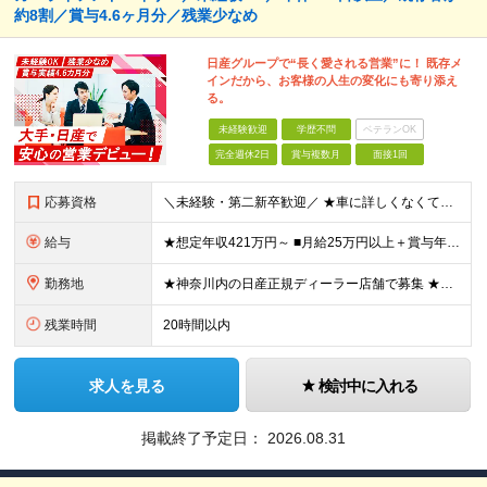
約8割／賞与4.6ヶ月分／残業少なめ
日産グループで“長く愛される営業”に！ 既存メ
インだから、お客様の人生の変化にも寄り添え
る。
未経験歓迎
学歴不問
ベテランOK
完全週休2日
賞与複数月
面接1回
応募資格
＼未経験・第二新卒歓迎／ ★車に詳しくなくてもOK！ ◆普通自動車運転免許をお持ちの方（AT限定可） ◆専門卒以上 ★こんな方にピッタリです！★ ・「人と話すのが好き」など、接客や販売経験を活かした
給与
★想定年収421万円～ ■月給25万円以上＋賞与年2回（昨年度実績：4.6ヶ月分）＋各種手当 ★頑張りに応じたインセンティブ・手当が充実！ 「販売台数報奨手当」 「利益報奨手当」 「保険業績手当」
勤務地
★神奈川内の日産正規ディーラー店舗で募集 ★マイカー・バイク通勤OK！従業員用に駐車場も用意 神奈川県内128店舗のうちから、希望を考慮して決定します。 【新車店舗】 ■横浜市 （鶴見区、神奈川区
残業時間
20時間以内
求人を見る
検討中に入れる
掲載終了予定日：
2026.08.31