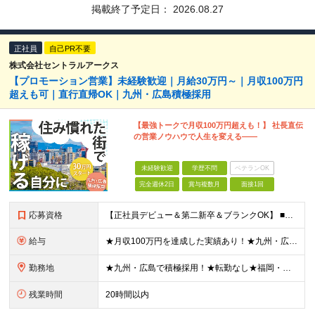
掲載終了予定日：
2026.08.27
正社員
自己PR不要
株式会社セントラルアークス
【プロモーション営業】未経験歓迎｜月給30万円～｜月収100万円
超えも可｜直行直帰OK｜九州・広島積極採用
【最強トークで月収100万円超えも！】 社長直伝
の営業ノウハウで人生を変える――
未経験歓迎
学歴不問
ベテランOK
完全週休2日
賞与複数月
面接1回
応募資格
【正社員デビュー＆第二新卒＆ブランクOK】 ■学歴不問・完全未経験歓迎 ■普通自動車免許（AT限定可）をお持ちの方 ＼こんな方にピッタリ／ □頑張った分だけ稼ぎたい方 □同世代を圧倒する収入と生活を
給与
★月収100万円を達成した実績あり！★九州・広島でも東京水準！ 月給30万円～＋高率インセンティブ＋各種手当＋賞与年2回 ※経験やスキルを考慮し決定いたします ※上記には固定残業代（20時間分／2万
勤務地
★九州・広島で積極採用！★転勤なし★福岡・広島・大分・宮崎・東京募集★マイカー通勤OK ■以下の勤務地より、ご希望に応じて配属いたします。 人数に応じて支店を増やしていくため、記載の勤務地以外でもお
残業時間
20時間以内