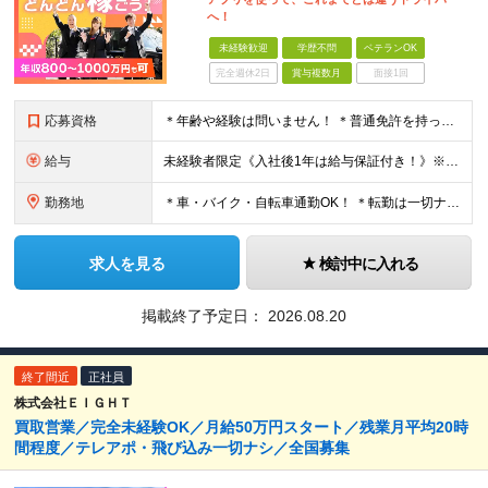
へ！
未経験歓迎
学歴不問
ベテランOK
完全週休2日
賞与複数月
面接1回
応募資格
＊年齢や経験は問いません！ ＊普通免許を持っていればOK！ ◆学歴不問 ◆未経験歓迎 ◆普通自動車免許（AT限定可） ＼こんな方にオススメ！／ ◇車の運転が得意な方 ◇観光に興味がある、または好き
給与
未経験者限定《入社後1年は給与保証付き！》※規定有 ◆配属後3ヶ月間：月給40万円を補償 ◆その後の9ヶ月間：月給35万円を補償 新人を含む平均月収は"57万円"、平均年収は"600万円"です。 未経
勤務地
＊車・バイク・自転車通勤OK！ ＊転勤は一切ナシ！ ＊U・Iターン歓迎！ 【千住営業所】 東京都足立区足立三丁目26番13号 (変更の範囲)上記を除く当社関連勤務地
求人を見る
検討中に入れる
掲載終了予定日：
2026.08.20
終了間近
正社員
株式会社ＥＩＧＨＴ
買取営業／完全未経験OK／月給50万円スタート／残業月平均20時
間程度／テレアポ・飛び込み一切ナシ／全国募集