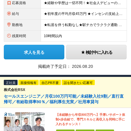
応募資格
★経験や学歴は一切不問！★社会人デビューの方も歓迎★ブランク・第二新卒歓迎 ■完全未経験OK ■基本的なPCスキル ┗簡単なタイピングができればOK！ ■40歳以下の方（若年層の長期キャリア形成のた
給与
★初年度の平均月収45万円 ★インセンの支給上限なし！年収1,000万円以上も可能 ★1回あたり10～100万円の支給実績あり！ 【未経験】 月給32.5万円～＋インセンティブ年4回（3カ月に1回）
勤務地
★転居を伴う転勤なし★駅チカでラクラク通勤 ＼今期は新たに2店舗をオープン。3年後には都内を中心とした50店舗体制を目指しています！／ 【買取専門店『リプセル』の各店舗での勤務となります！】 ◆
残業時間
10時間以内
求人を見る
検討中に入れる
掲載終了予定日：
2026.08.20
正社員
面接情報有
自己PR不要
話を聞きたい応募可
株式会社RSX
セールスエンジニア／月収100万円可能／未経験入社9割／直行直
帰可／有給取得率90％／福利厚生充実／社用車貸与
【未経験から年収800万円へ】手厚いサポート体
制×歩合給で、専門スキルと高収入を同時に手に
入れるチャンス！