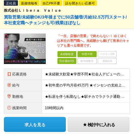
正社員
面接情報有
自己PR不要
話を聞きたい応募可
株式会社Ｌｉｂｅｒａ Ｖａｌｕｅ
買取営業/未経験OK/3年後までに50店舗増/月給32.5万円スタート/
本社査定職へチェンジも可/残業ほぼなし
「一生、店舗の営業」で終わらない！ ゆくゆく
は本社の専門職へ。未経験から稼げて将来のキャ
リアも選べる環境です。
未経験歓迎
学歴不問
ベテランOK
完全週休2日
賞与複数月
面接1回
応募資格
★未経験大歓迎★学歴不問★社会人デビューの方も歓迎★人物重視の採用★ほとんど未経験スタート★第二新卒・ブランク歓迎 ■完全未経験OK ■基本的なPCスキル ┗簡単なタイピングができればOK！ ■40
給与
★初年度の平均月収45万円 ★インセンの支給上限なし！年収1,000万円以上も可能 ★1回あたり10～100万円の支給実績あり！ 【未経験】 月給32.5万円～＋インセンティブ年4回（3カ月に1回）
勤務地
★転居を伴う転勤なし★駅チカでラクラク通勤 ＼今期は新たに2店舗をオープン。3年後には都内を中心とした50店舗体制を目指しています！／ 【買取専門店『リプセル』の各店舗での勤務となります！】 ◆
残業時間
10時間以内
求人を見る
検討中に入れる