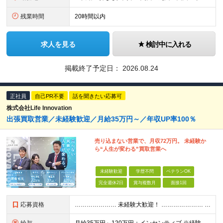
残業時間
20時間以内
求人を見る
検討中に入れる
掲載終了予定日：
2026.08.24
正社員
自己PR不要
話を聞きたい応募可
株式会社Life Innovation
出張買取営業／未経験歓迎／月給35万円～／年収UP率100％
売り込まない営業で、月収72万円。 未経験か
ら“人生が変わる”買取営業へ
未経験歓迎
学歴不問
ベテランOK
完全週休2日
賞与複数月
面接1回
応募資格
………………… 未経験大歓迎！ ………………… 必要なのは、普通自動車免許のみ。 学歴・経験は一切不問です！ ★先輩たちの前職★ 事務職、飲食スタッフ、不動産・保険の営業など さまざまなバックグラウ