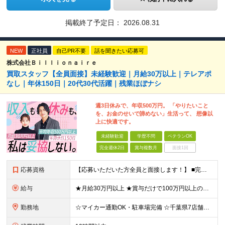
掲載終了予定日：
2026.08.31
NEW
正社員
自己PR不要
話を聞きたい応募可
株式会社Ｂｉｌｌｉｏｎａｉｒｅ
買取スタッフ【全員面接】未経験歓迎｜月給30万以上｜テレアポ
なし｜年休150日｜20代30代活躍｜残業ほぼナシ
週3日休みで、年収500万円。 「やりたいこと
を、お金のせいで諦めない」生活って、 想像以
上に快適です。
未経験歓迎
学歴不問
ベテランOK
完全週休2日
賞与複数月
面接1回
応募資格
【応募いただいた方全員と面接します！】 ■完全未経験OK ■転職回数・前職・スキル・学歴不問 ■20代～30代活躍中！ ★第二新卒も大歓迎 「新卒で入社したけど、環境が合わなくて早期に退職してしまっ
給与
★月給30万円以上 ★賞与だけで100万円以上の支給実績も ★1年で年収1000万円のメンバー在籍 ★インセンティブで月20万円獲得した実績も 月給30万円～50万円＋賞与年1回（最大3カ月分）＋イ
勤務地
☆マイカー通勤OK・駐車場完備 ☆千葉県7店舗で募集 ☆2026年新店舗立ち上げ店舗あり ☆転勤なし 本社、もしくは以下店舗での勤務になります。 【本社】 千葉県印旛郡酒々井町本佐倉457-2