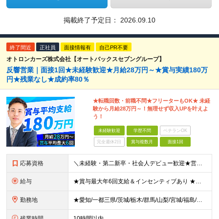
掲載終了予定日：
2026.09.10
終了間近
正社員
面接情報有
自己PR不要
オトロンカーズ株式会社【オートバックスセブングループ】
反響営業｜面接1回★未経験歓迎★月給28万円～★賞与実績180万
円★残業なし★成約率80％
★転職回数・前職不問★フリーターもOK★ 未経
験から月給28万円～！無理せず収入UPを叶えよ
う！
未経験歓迎
学歴不問
ベテランOK
完全週休2日
賞与複数月
面接1回
応募資格
＼未経験・第二新卒・社会人デビュー歓迎★営業社員の平均年齢30代／ ◆学歴不問 ◆未経験歓迎 ◆普通自動車免許(AT限定可) ◆39歳までの方（若年層の長期キャリア形成を図るため） ★接客経験がない
給与
★賞与最大年6回支給＆インセンティブあり ★未経験からの入社：400万円～450万円 ◆月給28万円以上～65万円インセンティブ＋各種手当 ※経験・スキルなどを考慮のうえ、決定いたします。 ※試用期
勤務地
★愛知/一都三県/茨城/栃木/群馬/山梨/宮城/福島/岩手/岐阜 ★2026年1月福島いわき店、愛知刈谷店がオープン ◆愛知県 刈谷店／愛知県刈谷市中手町6-510 豊橋店／愛知県豊橋市新栄町大溝2
残業時間
10時間以内