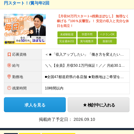
円スタート！/賞与年2回
【月収50万円スタート×残業ほぼなし】 無理なく
稼げる『100％反響型』！ 安定の収入と充分な休
日を両立！
未経験歓迎
学歴不問
ベテランOK
完全週休2日
賞与複数月
面接1回
応募資格
＜★「収入アップしたい」「働き方を変えたい」「スキルを身につけたい」方、大歓迎！★＞ ◆未経験OK ◆学歴不問・第二新卒歓迎 ◆社会人経験1年以上 ★100％人柄、意欲重視の採用です 「新しい環境で
給与
＼＼【全員】月収50.1万円保証！／／ 月給30.1万円＋インセン＋特別手当20万円(半年間)＋賞与 ※経験者は優遇いたします（研修も免除の場合有） ※固定残業代:7万4000円以上/月45時間分
勤務地
■全国47都道府県の各店舗 ★勤務地はご希望を考慮の上、決定します ★今後も店舗を全国に拡大していきます ★U・Iターン歓迎（社宅あり） ★マイカー通勤OK（地域により規定あり。詳細はお問合せくださ
残業時間
10時間以内
求人を見る
検討中に入れる
掲載終了予定日：
2026.09.10