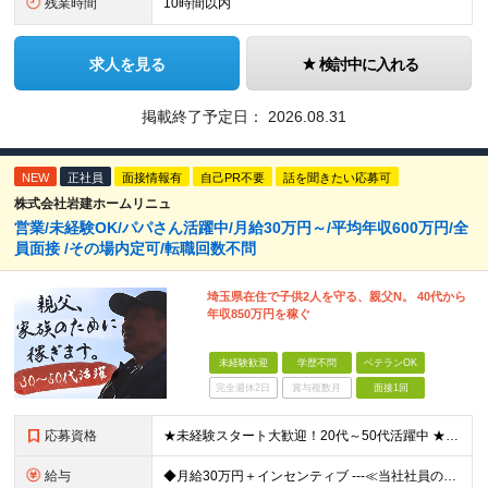
残業時間
10時間以内
求人を見る
検討中に入れる
掲載終了予定日：
2026.08.31
NEW
正社員
面接情報有
自己PR不要
話を聞きたい応募可
株式会社岩建ホームリニュ
営業/未経験OK/パパさん活躍中/月給30万円～/平均年収600万円/全
員面接 /その場内定可/転職回数不問
埼玉県在住で子供2人を守る、親父N。 40代から
年収850万円を稼ぐ
未経験歓迎
学歴不問
ベテランOK
完全週休2日
賞与複数月
面接1回
応募資格
★未経験スタート大歓迎！20代～50代活躍中 ★学歴・転職回数・ブランク不問 ★人柄重視の採用です！ ◆60歳未満の方【定年年齢を上限として募集するため】
給与
◆月給30万円＋インセンティブ ---≪当社社員の実際の給与例≫--- ★元解体作業員・S（29歳） ・最高月収：67万8836円（総支給） ★元電気工事士・N（47歳） ・最高月収：96万508