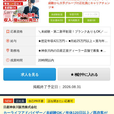
経験から大手グループの正社員にキャリアチェン
ジ★
未経験歓迎
学歴不問
ベテランOK
完全週休2日
賞与複数月
面接1回
応募資格
＼未経験・第二新卒歓迎！ブランクありもOK／ ★車に詳しくなくてもOK！ ◆普通自動車運転免許をお持ちの方（AT限定可） ◆専門卒以上 ★こんな方にピッタリです！★ ・「人と話すのが好き」など、接客
給与
★想定年収421万円～ ■月給25万円以上＋賞与年2回（昨年度実績：4.6ヶ月分）＋各種手当 ★頑張りに応じたインセンティブ・手当が充実！ 「販売台数報奨手当」 「利益報奨手当」 「保険業績手当」
勤務地
★神奈川内の日産正規ディーラー店舗で募集 ★マイカー・バイク通勤OK！従業員用に駐車場も用意 神奈川県内128店舗のうちから、希望を考慮して決定します。 【新車店舗】 ■横浜市 （鶴見区、神奈川区
残業時間
20時間以内
求人を見る
検討中に入れる
掲載終了予定日：
2026.08.31
NEW
正社員
自己PR不要
話を聞きたい応募可
日産神奈川販売株式会社
カーライフアドバイザー／未経験OK／年休120日以上／既存客が