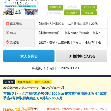
未経験歓迎
学歴不問
ベテランOK
完全週休2日
賞与複数月
面接1回
応募資格
【未経験入社率99％｜人柄重視の採用｜20代・30代活躍中】 ◆未経験OK ◆高卒以上 ◎第二新卒/U・Iターン歓迎 ◎人柄重視の採用 ＼＼こんな方はぜひご応募ください／／ □年齢や社歴に関係なくフ
給与
【実際の年収例】 ・年収650万円/36歳 ・年収580万円/30歳 ・年収450万円/25歳 【各種手当】 ・資格取得支援・手当（最大月3万円） ・スマホの購入割引き（資格取得者） ・住宅手当（家
勤務地
【愛知・岐阜・三重募集｜マイカー通勤OK｜通勤1時間圏内に配属予定】 ◎ご自宅から1時間以内を目安に、通勤しやすいエリアの店舗へ配属します 【愛知県】 ◆名古屋市内 名古屋市瑞穂区・名古屋市西区 ◆
求人を見る
検討中に入れる
掲載終了予定日：
2026.08.20
正社員
面接情報有
自己PR不要
株式会社ホンダユーテック【ホンダグループ】
営業/フレックス制#未経験OK#100％反響営業#長期連休あり#家族
手当#育休取得実績あり#賞与5.65ヵ月
販売職から「世界のHonda」グループへ！フレッ