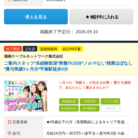
求人を見る
検討中に入れる
掲載終了予定日：
2026.09.10
終了間近
正社員
面接情報有
自己PR不要
湘南ケーブルネットワーク株式会社
ご案内スタッフ*未経験歓迎*実働7h15分*ノルマなし*残業ほぼなし
*賞与実績3ヶ月分*平塚駅徒歩3分
＼日々の「気配り」が活きる仕事／ 愛する湘南
で、あなたらしく働きませんか？
未経験歓迎
学歴不問
ベテランOK
完全週休2日
賞与複数月
面接1回
応募資格
★45歳以下の方（長期勤続によるキャリア形成のため） ★完全未経験の方、大歓迎！ ■未経験、ブランクのある方の社会復帰も応援します ※学歴不問 ＼こんな方にピッタリの職場です！／ ◎日常的にスマー
給与
月給24万円～30万円＋諸手当＋賞与年2回 ※経験やスキルを最大限考慮して給与を決定 ※試用期間3ヶ月（その間の待遇に差異はありません） ※月給額は経験・スキルを考慮の上、決定します。 ※残業代は退