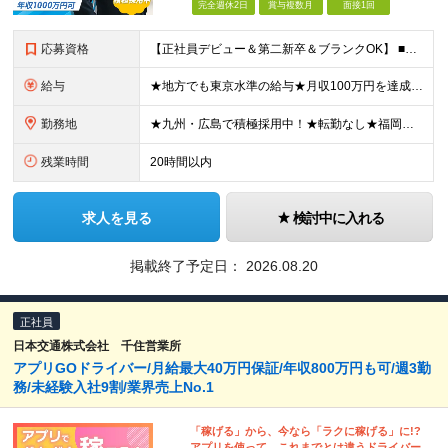
完全週休2日
賞与複数月
面接1回
応募資格
【正社員デビュー＆第二新卒＆ブランクOK】 ■学歴不問 ■何かしらの営業経験をお持ちの方（年数不問） ■普通自動車免許（AT限定可）をお持ちの方 ＼こんな方にピッタリ／ □成果に見合った収入と安定し
給与
★地方でも東京水準の給与★月収100万円を達成した実績あり！ 月給30万円～＋高率インセンティブ＋各種手当＋賞与年2回 ※経験やスキルを考慮し決定いたします ※上記には固定残業代（20時間分／2万2
勤務地
★九州・広島で積極採用中！★転勤なし★福岡・広島・大分・宮崎・東京募集★マイカー通勤OK ■以下の勤務地より、ご希望に応じて配属いたします。 人数に応じて支店を増やしていくため、記載の勤務地以外でも
残業時間
20時間以内
求人を見る
検討中に入れる
掲載終了予定日：
2026.08.20
正社員
日本交通株式会社 千住営業所
アプリGOドライバー/月給最大40万円保証/年収800万円も可/週3勤
務/未経験入社9割/業界売上No.1
「稼げる」から、今なら「ラクに稼げる」に!?
アプリを使って、これまでとは違うドライバー