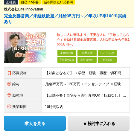
正社員
自己PR不要
話を聞きたい応募可
株式会社Life Innovation
完全反響営業／未経験歓迎／月給35万円～／年収UP率100％実績
あり
欲しい人に売るより、不要な人に「手放してもら
う」を助ける完全反響営業。入社1年目から年収1
000万円へ。
未経験歓迎
学歴不問
ベテランOK
完全週休2日
賞与複数月
面接1回
応募資格
【対象となる方】 ＜学歴・経験・職歴一切不問！未経験・第二新卒歓迎＞ ★正社員・社会人デビューを目指す方も大歓迎！ これまでの転職回数やブランクは一切問いません。意欲と人柄重視の採用です！ 【必須条
給与
月給35万円～120万円＋インセンティブ ※経験やスキルを考慮し優遇します ※1カ月に1回のFB面談をもとに、給与の査定を行います 「売る」のではなく「買い取る」営業なので、未経験スタートでも成果が
勤務地
【出勤不要！自宅から直行直帰OK／転勤なし】 ★業績拡大につき、大阪市に新拠点オープン♪ 大阪府大阪市中央区農人橋3丁目2-7 堺筋本町千寿ビル6F ＜アクセス＞ Osaka Metro中央線・堺
残業時間
10時間以内
求人を見る
検討中に入れる