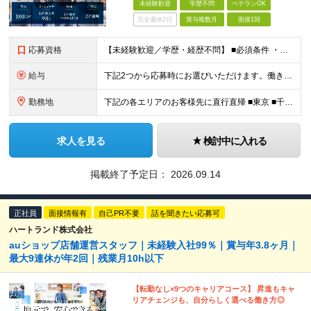
未経験歓迎
学歴不問
ベテランOK
完全週休2日
賞与複数月
面接1回
応募資格
【未経験歓迎／学歴・経歴不問】 ■必須条件 ・普通自動車免許（AT限定可）のみ 特別なスキルや経験は一切不要。 実際に、社員の9割以上が未経験スタートです。 「工具を触ったことがない」 「現場仕
給与
下記2つから応募時にお選びいただけます。働き⽅は⼊社後にも変更可能。 《歩合特化型》 ・⽉給30万円以上＋インセンティブ（還元率10％〜18.5％） ・想定年収400万円〜800万円・休⽇数⽉8⽇
勤務地
下記の各エリアのお客様先に直⾏直帰 ■東京 ■千葉 ■埼玉 ■栃木 ■大阪 ■名古屋 ■長野 ■富山 ■岡山 ※転居を伴う転勤はありません。 ※社⽤⾞通勤可（駐⾞場あり） ＼出社義務はありません／
求人を見る
検討中に入れる
掲載終了予定日：
2026.09.14
正社員
面接情報有
自己PR不要
話を聞きたい応募可
ハートランド株式会社
auショップ店舗運営スタッフ｜未経験入社99％｜賞与年3.8ヶ月｜
最大9連休が年2回｜残業月10h以下
【転勤なし×9つのキャリアコース】 昇進もキャ
リアチェンジも、自分らしく選べる働き方◎