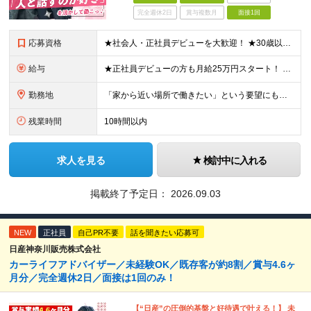
完全週休2日
賞与複数月
面接1回
応募資格
★社会人・正社員デビューを大歓迎！ ★30歳以下限定（※若年層の長期キャリア形成のため） ★学歴・経験一切不問！ -------【採用担当】より------------ 「過去は変えられないけど、未
給与
★正社員デビューの方も月給25万円スタート！ ★プロジェクト先でインセンティブが出ることもあります◎ ＼未経験1年目想定年収：348万円～468万円／ 月給：25万円～35万円＋交通費全額支給＋資格
勤務地
「家から近い場所で働きたい」という要望にもお応えします！※実例あり ★一都三県（東京都・埼玉県・神奈川県・千葉県）のいずれかの携帯ショップやイベント会場に配属 ■本社 東京都豊島区南池袋2-33-7
残業時間
10時間以内
求人を見る
検討中に入れる
掲載終了予定日：
2026.09.03
NEW
正社員
自己PR不要
話を聞きたい応募可
日産神奈川販売株式会社
カーライフアドバイザー／未経験OK／既存客が約8割／賞与4.6ヶ
月分／完全週休2日／面接は1回のみ！
【“日産”の圧倒的基盤と好待遇で叶える！】 未