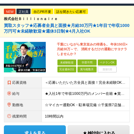
NEW
正社員
自己PR不要
話を聞きたい応募可
株式会社Ｂｉｌｌｉｏｎａｉｒｅ
買取スタッフ★応募者全員と面接★月給30万円★1年目で年収1000
万円可★未経験歓迎★週休3日制★4月入社OK
千葉にいながら東京並みの待遇を。 年休150日×
月給30万～で、 消耗するだけの通勤にサヨナラ
しませんか？
未経験歓迎
学歴不問
ベテランOK
完全週休2日
賞与複数月
面接1回
応募資格
＜応募いただいた方全員と面接！完全未経験OK＞ ★第二新卒・ブランクOK ★転職回数・スキル不問 ★学歴不問 ◎第二新卒も大歓迎 「新卒で入社したけど、環境が合わなくて早期に退職してしまった」 とい
給与
★入社1年で年収1000万円のメンバー在籍 ★賞与だけで100万円以上の支給実績も ★月給30万円以上 月給30万円～50万円＋賞与年1回（最大3カ月分）＋インセンティブ＋各種手当 ※研修期間中は
勤務地
☆マイカー通勤OK・駐車場完備 ☆千葉県7店舗で募集 ☆2026年新店舗立ち上げ店舗あり ☆転勤なし 本社、もしくは以下店舗での勤務になります。 【本社】 千葉県印旛郡酒々井町本佐倉457-2
残業時間
10時間以内
求人を見る
検討中に入れる