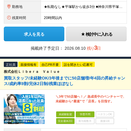
勤務地
★転勤なし★平塚駅から徒歩3分 ■神奈川県平塚市宝町3-1 平塚MNビル1階 ＜平塚ってどんな街？7つの魅力をご紹介します＞ ■海まで徒歩圏内で、湘南の潮風を感じながら過ごせる ■目の前の駅ビル「ラ
残業時間
20時間以内
求人を見る
検討中に入れる
3
掲載終了予定日：
2026.08.10
残り
日
正社員
面接情報有
自己PR不要
話を聞きたい応募可
株式会社Ｌｉｂｅｒａ Ｖａｌｕｅ
買取スタッフ/未経験OK/3年後までに50店舗増/年4回の昇給チャン
ス/成約率9割/完休2日制/残業ほぼなし
＼3年で50店舗へ！／ 急成長中のベンチャーで、
未経験から“最速”で「店長」を目指す。
未経験歓迎
学歴不問
ベテランOK
完全週休2日
賞与複数月
面接1回