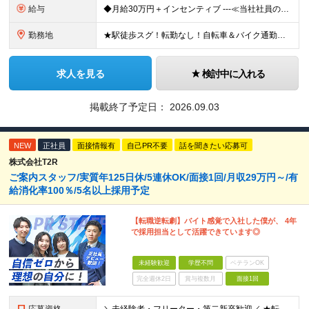
給与
◆月給30万円＋インセンティブ ---≪当社社員の実際の給与例≫--- ★元解体作業員・S（29歳） ・最高月収：67万8836円（総支給） ★元電気工事士・N（47歳） ・最高月収：96万508
勤務地
★駅徒歩スグ！転勤なし！自転車＆バイク通勤相談OK 【本社】東京都足立区綾瀬2-27-12 (変更の範囲)上記を除く当社関連勤務地
求人を見る
検討中に入れる
掲載終了予定日：
2026.09.03
NEW
正社員
面接情報有
自己PR不要
話を聞きたい応募可
株式会社T2R
ご案内スタッフ/実質年125日休/5連休OK/面接1回/月収29万円～/有
給消化率100％/5名以上採用予定
【転職逆転劇】バイト感覚で入社した僕が、 4年
で採用担当として活躍できています◎
未経験歓迎
学歴不問
ベテランOK
完全週休2日
賞与複数月
面接1回