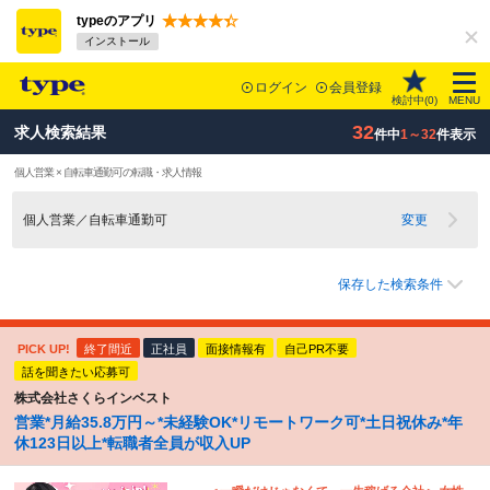
typeのアプリ
インストール
ログイン
会員登録
検討中(
0
)
MENU
32
求人検索結果
件中
1～32
件表示
個人営業 × 自転車通勤可の転職・求人情報
個人営業／自転車通勤可
変更
保存した検索条件
PICK UP!
終了間近
正社員
面接情報有
自己PR不要
話を聞きたい応募可
株式会社さくらインベスト
営業*月給35.8万円～*未経験OK*リモートワーク可*土日祝休み*年
休123日以上*転職者全員が収入UP