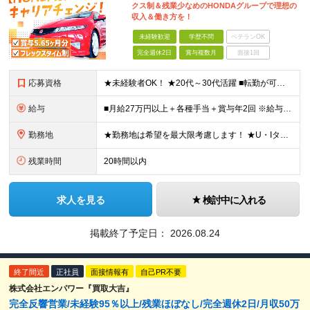
クス制＆残業少なめのHONDAグループで理想の
収入＆働き方を！
未経験歓迎
学歴不問
ベテランOK
完全週休2日
賞与複数月
面接1回
応募資格
★未経験者OK！ ★20代～30代活躍 ■転勤が可能な方 ※全国に拠点を展開しているため ■普通自動車運転免許をお持ちの方 ■学歴不問
給与
■月給27万円以上＋各種手当＋賞与年2回 ※給与は、年齢・経験・能力を考慮して決定します ※時間外勤務手当別途支給 ※販売実績に応じた奨励給あり ※試用期間：2ヶ月あり(条件に差異なし)
勤務地
★勤務地は希望を最大限考慮します！ ★U・Iターン歓迎／マイカー通勤OK …………………… ★U-Select城北 埼玉県和光市下新倉5-27-1 …………………… ★U-Select鈴鹿東 三重
残業時間
20時間以内
求人を見る
検討中に入れる
掲載終了予定日：
2026.08.24
終了間近
正社員
面接情報有
自己PR不要
株式会社エンパワー『買取大吉』
完全反響営業/未経験95％以上/残業ほぼなし/完全週休2日/月収50万