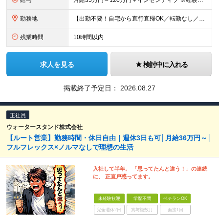
給与
月給35万円～120万円＋インセンティブ ※経験やスキルを考慮し優遇します ※1カ月に1回のFB面談をもとに、給与の査定を行います 「売る」のではなく「買い取る」営業なので、未経験スタートでも成果が
勤務地
【出勤不要！自宅から直行直帰OK／転勤なし／業績拡大につき大阪市に新拠点オープン♪】 大阪府大阪市中央区農人橋3丁目2-7 堺筋本町千寿ビル6F
残業時間
10時間以内
求人を見る
検討中に入れる
掲載終了予定日：
2026.08.27
正社員
ウォータースタンド株式会社
【ルート営業】勤務時間・休日自由｜週休3日も可│月給36万円～│
フルフレックス×ノルマなしで理想の生活
入社して半年。 「思ってたんと違う！」の連続
に、 正直戸惑ってます。
未経験歓迎
学歴不問
ベテランOK
完全週休2日
賞与複数月
面接1回