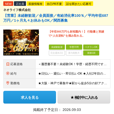
NEW
正社員
面接情報有
自己PR不要
話を聞きたい応募可
ネオライフ株式会社
【営業】未経験歓迎／全員面接／有給消化率100％／平均年収687
万円／1ヶ月丸々お休みもOK／関西募集
【年収900万円も射程圏内！】 行動量と実績
で“人生逆転”を掴み取れる。
未経験歓迎
学歴不問
ベテランOK
完全週休2日
賞与複数月
面接1回
応募資格
＜履歴書不要！未経験OK！学歴・経歴不問です＞ ◆スキル・資格は一切不要 ◆職種・業種未経験歓迎 ◆第二新卒・ブランク・社会人デビューOK ＜こんな方にピッタリ！＞ □収入もお休みも大切にしたい方
給与
★日払い・週払い・即日払いOK ★入社2年目の平均年収687万円 ★入社3年目で年収900万円の社員も在籍 ＼2つのコースから給与形態を選べます！／ 【1】安定収入をゲットしたい方向けコース 基本給
勤務地
★大阪・神戸で募集中★駅から徒歩5分の好アクセス ■新大阪事業所／大阪府大阪市東淀川区東中島4-11-6 ネオライフ新大阪ビル8F ■神戸事業所／兵庫県神戸市中央区多聞通4-4-13 歩11番館50
求人を見る
検討中に入れる
掲載終了予定日：
2026.09.03