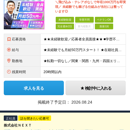
＼飛び込み・テレアポなしで年収1000万円を即実
現／ 未経験でも稼げる仕組みが当社には整って
います◎
未経験歓迎
学歴不問
ベテランOK
完全週休2日
賞与複数月
面接1回
応募資格
★★未経験歓迎／応募者全員面接★★ ■学歴不問 ■第二新卒歓迎・ブランクOK ■20代～60代まで幅広く活躍中 ★＼こんな想いを持った方は大歓迎／★ 〇「稼ぎたい」という強い意欲がある方 〇元気でハ
給与
★未経験でも月給50万円スタート！ ★在籍社員の半数が月収100万円以上 月給50万円～＋インセンティブ＋各種手当 ※試用期間1カ月（期間中の給与は月給40万円～となります。その他待遇に差異はござい
勤務地
★転勤一切なし／関東・関西・九州・四国エリアで募集★ 【本社】 大阪府大阪市淀川区西中島5-13-14 新大阪GTCビル4階 【東京支店】 東京都台東区東上野3-8-6 シミヤビル3階 【宇都宮
残業時間
20時間以内
求人を見る
検討中に入れる
掲載終了予定日：
2026.08.24
正社員
話を聞きたい応募可
株式会社ＮＥＸＴ