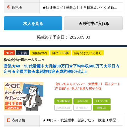
勤務地
★駅徒歩スグ！転勤なし！自転車＆バイク通勤相談OK 【本社】東京都足立区綾瀬2-27-12 (変更の範囲)上記を除く当社関連勤務地
求人を見る
検討中に入れる
掲載終了予定日：
2026.09.03
NEW
正社員
面接情報有
自己PR不要
話を聞きたい応募可
株式会社岩建ホームリニュ
営業★40・50代活躍中★月給30万円★平均年収600万円★即日内
定可★全員面接★未経験歓迎★成約率80%以上
《おっちゃんメンバー、大活躍！》 再スタート
で“自信”も“収入”も取り戻そう◎
未経験歓迎
学歴不問
ベテランOK
完全週休2日
賞与複数月
面接1回
応募資格
★30代～50代活躍中！営業デビュー歓迎 ★学歴・転職回数・ブランク不問 ★人柄重視の採用です！ ◆60歳未満の方【定年年齢を上限として募集するため】