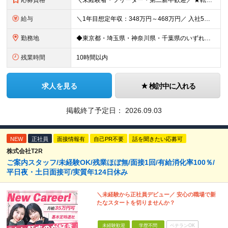
応募資格
＼未経験者・フリーター・第二新卒歓迎／ ★転職回数4回の社員も現在は中心メンバーとして活躍中 ◆正社員デビューOK！ ◆学歴・経験一切不問 ▼----面接担当者より----▼ 「過去は変えられない
給与
＼1年目想定年収：348万円～468万円／ 入社5年目で月給60.8万円も実現可能！ 月給：25万円～35万円＋交通費全額支給＋資格手当＋賞与など ※経験・スキルを考慮の上、決定します ※残業代は
勤務地
◆東京都・埼玉県・神奈川県・千葉県のいずれかの携帯ショップやイベント会場に配属 ◆「家から近い場所で働きたい！」という社員の要望に応えてプロジェクトを獲得した実例あり ■本社 東京都豊島区南池袋2-
残業時間
10時間以内
求人を見る
検討中に入れる
掲載終了予定日：
2026.09.03
NEW
正社員
面接情報有
自己PR不要
話を聞きたい応募可
株式会社T2R
ご案内スタッフ/未経験OK/残業ほぼ無/面接1回/有給消化率100％/
平日夜・土日面接可/実質年124日休み
＼未経験から正社員デビュー／ 安心の職場で新
たなスタートを切りませんか？
未経験歓迎
学歴不問
ベテランOK