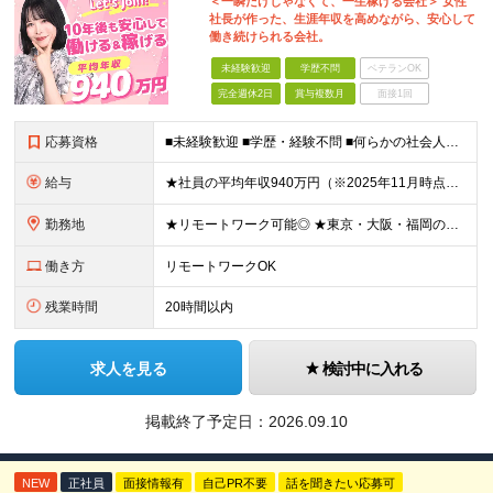
＜一瞬だけじゃなくて、一生稼げる会社＞ 女性
社長が作った、生涯年収を高めながら、安心して
働き続けられる会社。
未経験歓迎
学歴不問
ベテランOK
完全週休2日
賞与複数月
面接1回
応募資格
■未経験歓迎 ■学歴・経験不問 ■何らかの社会人経験がある方 ＜こんな方に向いています！＞ ・頑張った分評価されたい方 ・将来役立つ知識を身につけたい方 ・新しいことを学ぶのが好きな方 ・趣味
給与
★社員の平均年収940万円（※2025年11月時点） ★転職者は全員収入アップを実現 ★入社半年で昇給した実績あり！ 【営業未経験】 月給35万8,000円～（固定残業代含む）＋インセンティブ ＋賞
勤務地
★リモートワーク可能◎ ★東京・大阪・福岡の3拠点で募集中／ご希望の勤務地で配属します ★転勤なし ＜東京支店＞ 東京都港区三田1丁目4番28号 三田国際ビル2階 ＜大阪本社＞ 大阪府大阪市北区梅
働き方
リモートワークOK
残業時間
20時間以内
求人を見る
検討中に入れる
掲載終了予定日：
2026.09.10
NEW
正社員
面接情報有
自己PR不要
話を聞きたい応募可