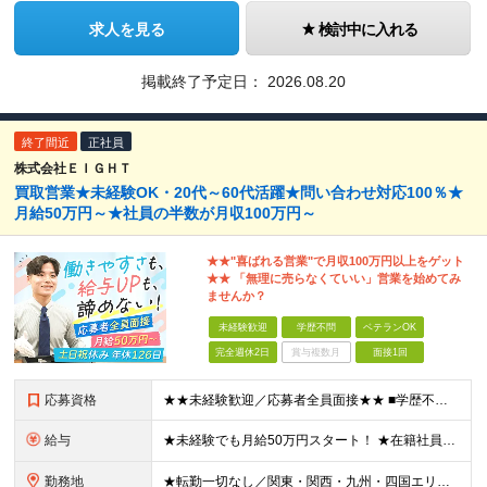
求人を見る
検討中に入れる
掲載終了予定日：
2026.08.20
終了間近
正社員
株式会社ＥＩＧＨＴ
買取営業★未経験OK・20代～60代活躍★問い合わせ対応100％★
月給50万円～★社員の半数が月収100万円～
★★"喜ばれる営業"で月収100万円以上をゲット
★★ 「無理に売らなくていい」営業を始めてみ
ませんか？
未経験歓迎
学歴不問
ベテランOK
完全週休2日
賞与複数月
面接1回
応募資格
★★未経験歓迎／応募者全員面接★★ ■学歴不問 ■第二新卒歓迎・ブランクOK ■20代～60代まで幅広く活躍中 ★＼こんな想いを持った方は大歓迎／★ 〇「稼ぎたい」という強い意欲がある方 〇元気でハ
給与
★未経験でも月給50万円スタート！ ★在籍社員の半数が月収100万円以上 月給50万円～＋インセンティブ＋各種手当 ※試用期間1カ月（期間中の給与は月給40万円～となります。その他待遇に差異はござい
勤務地
★転勤一切なし／関東・関西・九州・四国エリアで募集★ 【本社】 大阪府大阪市淀川区西中島5-13-14 新大阪GTCビル4階 【東京支店】 東京都台東区東上野3-8-6 シミヤビル3階 【宇都宮