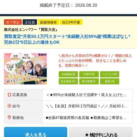
掲載終了予定日：
2026.08.20
終了間近
正社員
面接情報有
自己PR不要
株式会社エンパワー『買取大吉』
買取査定*月収50.1万円スタート*未経験入社95%超*残業ほぼなし*
完休2日*5日以上の連休もOK
＼初月から月収50万円×残業ゼロ！／ 理想の収入
とたっぷりの自分時間。 好きなことを楽しめ
る、充実の毎日へ！
未経験歓迎
学歴不問
ベテランOK
完全週休2日
賞与複数月
面接1回
応募資格
＜★95%が未経験入社で活躍中！収入を上げたい・新しいスキルを身につけたい方、大歓迎！★＞ ◆学歴不問・第二新卒歓迎 ◆社会人経験1年以上 ★100％人柄、意欲重視の採用です 「新しい環境でスタート
給与
＼＼【全員】月収50.1万円保証！／／ 月給30.1万円＋インセン＋特別手当20万円(半年間)＋賞与 ※経験者は優遇いたします（研修も免除の場合有） ※固定残業代:7万4000円以上/月45時間分
勤務地
■全国47都道府県の各店舗 ★勤務地はご希望を考慮の上、決定します ★今後も店舗を全国に拡大していきます ★U・Iターン歓迎（社宅あり） ★マイカー通勤OK（地域により規定あり。詳細はお問合せくださ
求人を見る
検討中に入れる