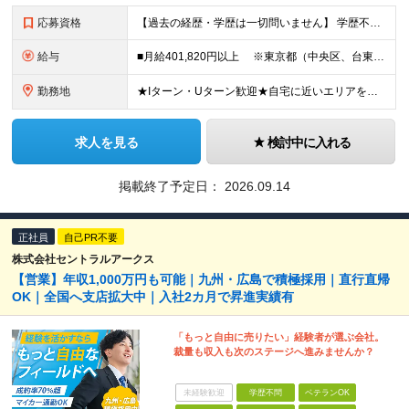
応募資格
【過去の経歴・学歴は一切問いません】 学歴不問・職種未経験歓迎・業種未経験歓迎 第二新卒・ブランクがある方も歓迎 ・普通自動車運転免許（AT限定可）をお持ちの方 Lお客様先へは社用車で訪問しますが
給与
■月給401,820円以上 ※東京都（中央区、台東区、世田谷区、中野区、豊島区） ■月給386,820円以上 ※東京都（23区以外）、神奈川県、愛知県〈名古屋市〉、大阪府、京都府、兵庫県、滋賀県
勤務地
★Iターン・Uターン歓迎★自宅に近いエリアを選べます 東京/大阪/愛知/神奈川/埼玉/福岡/北海道/山形/茨城/群馬/千葉/山梨/岐阜/静岡/長野/富山/石川/福井/三重/滋賀/京都/兵庫/島根/岡山
求人を見る
検討中に入れる
掲載終了予定日：
2026.09.14
正社員
自己PR不要
株式会社セントラルアークス
【営業】年収1,000万円も可能｜九州・広島で積極採用｜直行直帰
OK｜全国へ支店拡大中｜入社2カ月で昇進実績有
「もっと自由に売りたい」経験者が選ぶ会社。
裁量も収入も次のステージへ進みませんか？
未経験歓迎
学歴不問
ベテランOK