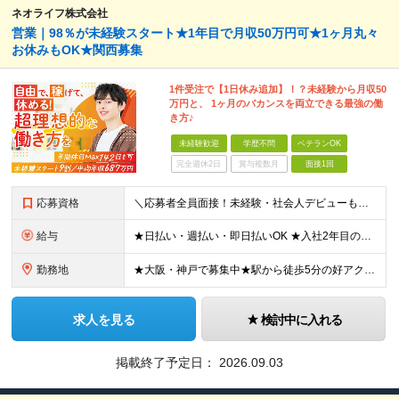
ネオライフ株式会社
営業｜98％が未経験スタート★1年目で月収50万円可★1ヶ月丸々
お休みもOK★関西募集
1件受注で【1日休み追加】！？未経験から月収50
万円と、 1ヶ月のバカンスを両立できる最強の働
き方♪
未経験歓迎
学歴不問
ベテランOK
完全週休2日
賞与複数月
面接1回
応募資格
＼応募者全員面接！未経験・社会人デビューも歓迎／ ◆スキル・資格は一切不要 ◆職種・業種未経験歓迎 ◆第二新卒・ブランクOK ＜先輩の志望動機をご紹介＞ 「収入もお休みも大切にしたい」 「頑張った分
給与
★日払い・週払い・即日払いOK ★入社2年目の平均年収687万円 ★入社3年目で年収900万円の社員も在籍 ＼2つのコースから給与形態を選べます！／ 【1】安定収入をゲットしたい方向けコース 基本給
勤務地
★大阪・神戸で募集中★駅から徒歩5分の好アクセス ■新大阪事業所／大阪府大阪市東淀川区東中島4-11-6 ネオライフ新大阪ビル8F ■神戸事業所／兵庫県神戸市中央区多聞通4-4-13 歩11番館50
求人を見る
検討中に入れる
掲載終了予定日：
2026.09.03