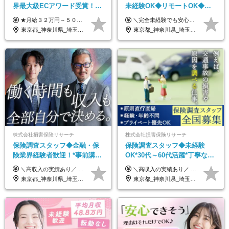
界最大級ECアワード受賞！フ
未経験OK◆リモートOK◆学
ルリモート／未経験◎／月給
歴不問◆20代活躍中！
★月給３２万円～５０万円＋インセンティブ賞与＋決算賞与★ （30時間の固定残業代、一律月54,750円を含む。超過分は支給） ※経験・スキルを考慮の上、決定 ※昇給：随時あり 【インセンティブについて】 自社サービスを提案し、サービス化した場合、一部の利益をインセンティブとして還元します。 試用期間中（6か月間）は、下記の給与となります。 【一都三県、大阪、名古屋、福岡の方】 月給２４万円～＋役職手当＋インセンティブ賞与 【一都三県以外の関東圏、九州、東北、北海道、その他地域の方】 月給２０万円～＋役職手当＋インセンティブ賞与 ※試用期間6ヶ月 ※試用期間中の待遇・福利厚生に差異はなし
＼完全未経験でも安心して年収UP可能です！／ -------------- 【1】営業 月給25万円～80万円＋賞与 【2】事務 月給21万円～50万円＋賞与 【3】マーケ 月給25万円～80万円＋賞与 ※試用期間3ヶ月間の待遇に変動はありません。 ※みなし残業代(月20時間分29,725円～)を含む。（※超過分は追加支給）
３２万円～／年休１３０日以
東京都_神奈川県_埼玉県_千葉県_大阪府_愛知県_北海道_青森県_岩手県_宮城県_秋田県_山形県_福島県_茨城県_栃木県_群馬県_静岡県_岐阜県_三重県_兵庫県_京都府_滋賀県_奈良県_和歌山県_広島県_岡山県_鳥取県_島根県_山口県_福岡県_熊本県_佐賀県_長崎県_大分県_宮崎県_鹿児島県
東京都_神奈川県_埼玉県_千葉県_大阪府_愛知県_北海道_青森県_岩手県_宮城県_秋田県_山形県_福島県_茨城県_栃木県_群馬県_新潟県_山梨県_長野県_富山県_石川県_福井県_静岡県_岐阜県_三重県_兵庫県_京都府_滋賀県_奈良県_和歌山県_広島県_岡山県_鳥取県_島根県_山口県_徳島県_香川県_愛媛県_高知県_福岡県_熊本県_佐賀県_長崎県_大分県_宮崎県_鹿児島県_沖縄県
上／
株式会社損害保険リサーチ
株式会社損害保険リサーチ
保険調査スタッフ◆金融・保
保険調査スタッフ◆未経験
険業界経験者歓迎！*事前講習
OK*30代～60代活躍*丁寧な講
あり*30代～60代活躍*調査は
習・サポートあり*原則直行直
＼高収入の実績あり／ なかには年収1000万円を超える方もいらっしゃいます！ 【完全出来高報酬制】 ★仕事に慣れるまで収入をサポート 1か月目：報酬が通常の2倍 2か月目：報酬が通常の1.5倍 ※災害に関する業務については、収入サポートの対象外 ※試用期間はありません ＊＊＊業務報酬の例＊＊＊ ・事故原因調査（4箇所確認）…1万5000円～ ・有無責／不正請求疑義調査（自動車案件）…2万円～ ・医療調査（1箇所確認）…1万7000円～ ・書類取付（1箇所訪問）…3000円～ ※上記は目安になります ※実際の報酬は業務報酬に応じた個々のスキル・実績を加味したものになります
＼高収入の実績あり／ なかには年収1000万円を超えるスペシャリストもいらっしゃいます！ 【完全出来高報酬制】 ★仕事に慣れるまで収入をサポート 1か月目：報酬が通常の2倍 2か月目：報酬が通常の1.5倍 ※災害に関する業務については、収入サポートの対象外 ※試用期間はありません ＊＊＊業務報酬の例＊＊＊ ・事故原因調査（4箇所確認）…1万5000円～ ・有無責／不正請求疑義調査（自動車案件）…2万円～ ・医療調査（1箇所確認）…1万7000円～ ・書類取付（1箇所訪問）…3000円～ ※上記は目安になります ※実際の報酬は業務報酬に応じた個々のスキル・実績を加味したものになります
原則直行直帰*高収入可
帰／全国募集・業務委託
東京都_神奈川県_埼玉県_千葉県_大阪府_愛知県_北海道_青森県_岩手県_宮城県_秋田県_山形県_福島県_茨城県_栃木県_群馬県_新潟県_山梨県_長野県_富山県_石川県_福井県_静岡県_岐阜県_三重県_兵庫県_京都府_滋賀県_奈良県_和歌山県_広島県_岡山県_鳥取県_島根県_山口県_徳島県_香川県_愛媛県_高知県_福岡県_熊本県_佐賀県_長崎県_大分県_宮崎県_鹿児島県_沖縄県
東京都_神奈川県_埼玉県_千葉県_大阪府_愛知県_北海道_青森県_岩手県_宮城県_秋田県_山形県_福島県_茨城県_栃木県_群馬県_新潟県_山梨県_長野県_富山県_石川県_福井県_静岡県_岐阜県_三重県_兵庫県_京都府_滋賀県_奈良県_和歌山県_広島県_岡山県_鳥取県_島根県_山口県_徳島県_香川県_愛媛県_高知県_福岡県_熊本県_佐賀県_長崎県_大分県_宮崎県_鹿児島県_沖縄県