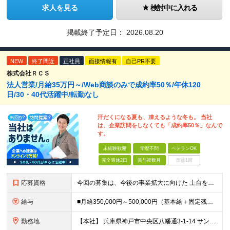
求人を見る
検討中に入れる
掲載終了予定日：
2026.08.20
NEW
終了間近
正社員
面接情報有
自己PR不要
株式会社ＲＣＳ
法人営業/月給35万円～/Web商談のみで成約率50％/年休120
日/30・40代活躍中/転勤なし
汗だくになる夏も、凍えるような冬も。 当社
は、企業訪問をしなくても「成約率50％」なんで
す。
未経験歓迎
学歴不問
ベテランOK
完全週休2日
賞与複数月
面接1回
応募資格
今回の募集は、今後の事業拡大に向けた 土台を築いていくための"増員"募集です。 急な欠員や業務過多が理由の急募ではなく、 先を見据えた『育成前提』の採用なので、 少しでも興味があればぜひご応募くださ
給与
■月給350,000円～500,000円（基本給＋固定残業代＋その他手当）＋インセンティブ ∟基本給268,400円～411,700円 固定残業代57,600円～88,300円（28時間分）
勤務地
【本社】 兵庫県神戸市中央区八幡通3-1-14 サンシポートビル6F ★転居を伴う転勤はありません ＜アクセス＞ ・海岸線「三宮・花時計前駅」より徒歩2分 ・阪神本線「神戸三宮駅」より徒歩6分 ・阪