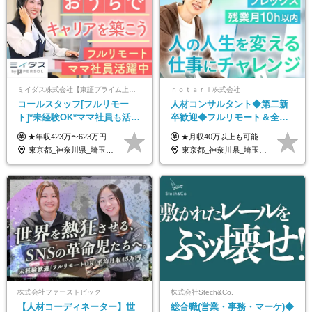
ミイダス株式会社【東証プライム上場パーソルグループ】
ｎｏｔａｒｉ株式会社
コールスタッフ[フルリモー
人材コンサルタント◆第二新
ト]*未経験OK*ママ社員も活躍
卒歓迎◆フルリモート＆全国
中*ブランクOK*全国どこでも
から勤務OK◆残業月10h以内
★年収423万〜623万円のモデルあり（想定時間外手当10時間分含む） ★半年に一度ドカンと支給のボーナスあり（半年に1度最大150万円） 月給25万円〜＋各種手当＋インセンティブ ＊リモートワーク手当（4000円/月） ＊リモートワーク一時金（1万5000円） ＊残業手当全額支給 ※経験・スキルにより月給を決定します ※試用期間：2ヵ月あり。期間中の雇用形態・給与・待遇に変更はありません 《頑張りはインセンティブとして還元！》 当社は5段階の評価制度を導入。 半期に1回の評価で最高ランク（5点）を獲得したメンバーには、 150万円のインセンティブを支給！ これが半年に一度のインセンティブとして支給されるため、 成果を出した分だけまとまった収入を得られる仕組みです。 【固定残業代について】 なし（残業代は、実際の労働時間に応じて別途全額支給）
★月収40万以上も可能！ ★能力・スキル・経験を考慮した年収額を設定します ★年功序列ではなく、チャレンジを評価して給与に反映！ ■月給20万円～40万円＋決算賞与 ※経験・スキルを考慮のうえ決定します ※給与にはみなし残業代40時間分を含む。そのほか詳細に関しては別途面接時にご説明します ※試用期間3ヵ月あり。期間中の雇用形態・条件などに差異はありません
働ける
◆フレックス制
東京都_神奈川県_埼玉県_千葉県_大阪府_愛知県_北海道_青森県_岩手県_宮城県_秋田県_山形県_福島県_茨城県_栃木県_群馬県_新潟県_山梨県_長野県_富山県_石川県_福井県_静岡県_岐阜県_三重県_兵庫県_京都府_滋賀県_奈良県_和歌山県_広島県_岡山県_鳥取県_島根県_山口県_徳島県_香川県_愛媛県_高知県_福岡県_熊本県_佐賀県_長崎県_大分県_宮崎県_鹿児島県_沖縄県
東京都_神奈川県_埼玉県_千葉県_大阪府_愛知県_北海道_青森県_岩手県_宮城県_秋田県_山形県_福島県_茨城県_栃木県_群馬県_新潟県_山梨県_長野県_富山県_石川県_福井県_静岡県_岐阜県_三重県_兵庫県_京都府_滋賀県_奈良県_和歌山県_広島県_岡山県_鳥取県_島根県_山口県_徳島県_香川県_愛媛県_高知県_福岡県_熊本県_佐賀県_長崎県_大分県_宮崎県_鹿児島県_沖縄県
株式会社ファーストピック
株式会社Stech&Co.
【人材コーディネーター】世
総合職(営業・事務・マーケ)◆