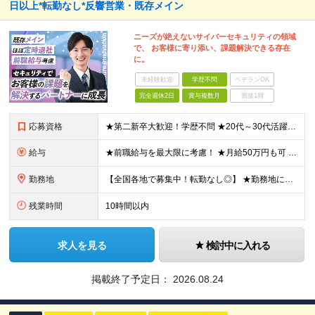
日以上*転勤なし*反響営業・既存メイン
ニーズが絶えないサイバーセキュリティの領域
で、 お客様に寄り添い、課題解決できる存在
に。
未経験歓迎
学歴不問
ベテランOK
完全週休2日
賞与複数月
面接1回
応募資格
★第二新卒大歓迎！学歴不問 ★20代～30代活躍中 ◆下記いずれかの経験をお持ちの方 ・法人営業の経験（目安1年以上） ・IT・セキュリティ領域の経験（下記を想定） ‐ 書籍・Web等で自主的に学
給与
★前職給与を最大限に考慮！ ★月給50万円も可 ★1回の昇給で最大20％アップ！ ■月給25万円～50万円＋各種手当＋賞与年2回 ※給与は経験やスキル、前職給与を充分考慮し、面談の上で決定します ※
勤務地
【全国各地で募集中！転勤なし◎】 ★勤務地によってはマイカー・自転車通勤OK ■沖縄本社 沖縄県那覇市上之屋1丁目18番36号 沖縄映像センタービル3F ★天久りうぼうの目の前です！ ■東京オフィ
残業時間
10時間以内
求人を見る
検討中に入れる
掲載終了予定日：
2026.08.24