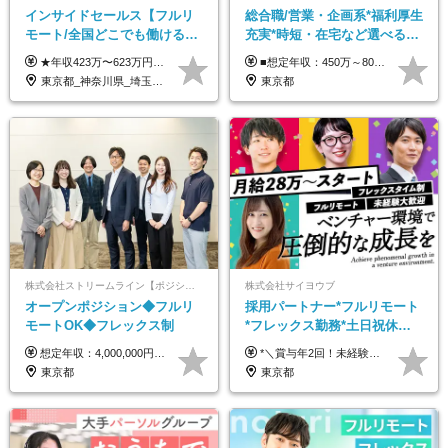
インサイドセールス【フルリ
総合職/営業・企画系*福利厚生
モート/全国どこでも働ける】
充実*時短・在宅など選べる働
未経験OK*土日祝休み*残業少
き方*賞与年2回
★年収423万〜623万円のモデルあり（想定時間外手当10時間分含む） ★半年に一度ドカンと支給のボーナスあり（半年に1度最大150万円） 月給25万円〜＋各種手当＋インセンティブ ＊リモートワーク手当（4000円/月） ＊リモートワーク一時金（1万5000円） ＊残業手当全額支給 ※経験・スキルにより月給を決定します ※試用期間：2ヵ月あり。期間中の雇用形態・給与・待遇に変更はありません 《頑張りはインセンティブとして還元！》 当社は5段階の評価制度を導入。 半期に1回の評価で最高ランク（5点）を獲得したメンバーには、 150万円のインセンティブを支給！ これが半年に一度のインセンティブとして支給されるため、 成果を出した分だけまとまった収入を得られる仕組みです。 【固定残業代について】 なし（残業代は、実際の労働時間に応じて別途全額支給）
■想定年収：450万～800万円（基本給12ヶ月分＋賞与2ヶ月分） ※上記想定年収はフルタイムの働き方を想定しています。 それ以外の働き方（勤務日数、時短、固定残業時間数の変更など）の場合 上記想定年収の支給を確約するものではありません ※賞与は全社の業績に応じて変動の可能性があります ※ご経験・スキルを考慮のうえ、当社規定により優遇します （試用期間3ヶ月有/給与・待遇に差異なし） ■昇給年1回 ■賞与年2回（2月・8月）
なめ*在宅勤務手当あり
東京都_神奈川県_埼玉県_千葉県_大阪府_愛知県_北海道_青森県_岩手県_宮城県_秋田県_山形県_福島県_茨城県_栃木県_群馬県_新潟県_山梨県_長野県_富山県_石川県_福井県_静岡県_岐阜県_三重県_兵庫県_京都府_滋賀県_奈良県_和歌山県_広島県_岡山県_鳥取県_島根県_山口県_徳島県_香川県_愛媛県_高知県_福岡県_熊本県_佐賀県_長崎県_大分県_宮崎県_鹿児島県_沖縄県
東京都
株式会社ストリームライン【ポジションマッチ登録】
株式会社サイヨウブ
オープンポジション◆フルリ
採用パートナー*フルリモート
モートOK◆フレックス制
*フレックス勤務*土日祝休み*
月給28万円～*産育休取得実績
想定年収：4,000,000円 ～ 8,000,000円 月給：288,000円 ～ 570,000円 ※ご経験・能力に応じて決定いたします。 ※上記額にはみなし残業代を含みます。 ※超過分は全額支給いたします。 ※みなし残業代 45,000円 ～ 89,050円／月 ※みなし残業時間 20時間／月 ※試用期間：3ヶ月（試用期間中の待遇に差異はありません） 【固定残業代について】 固定残業20時間分（45,000円～89,050円）を含む ※超過分は別途全額支給
*＼賞与年2回！未経験から月給28万円スタート／* ★昇給年12回あり！随時昇給のチャンス ◆月給28万～40万円＋賞与年2回＋各種インセンティブ ※経験・スキルを考慮の上、決定します ※試用期間6ヶ月間あり（期間中は月給26万円～になります。その他待遇等に差異はありません） ※月給には月35時間分の固定残業代含む（月5万4800円/超過分別途支給） ※ほとんどのメンバーが残業ゼロです！フレックスタイム制のため、自分の生活に合わせて調整できます。 ＼希望性で土曜日出勤あり／ お客様より「土曜日に応募者の対応をしてほしい」という ご要望を受けた際に、応募者対応⇒求職者との メッセージのやり取りなど、対応が発生する場合があります。 ※土曜日に出勤いただく場合は ・2時間稼働：4500円 ・4時間稼働：9000円 の給与が発生。勤務時間が4時間超えることは原則ありません。 短期間で高い給与をGETできるチャンスです♪
あり*年間休日120日
東京都
東京都