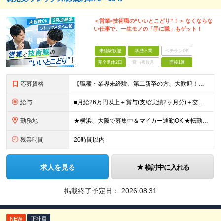
＜営業×技術職の“いいとこどり”！＞ なくならな
い仕事で、一生モノの「手に職」もゲット！
未経験歓迎
学歴不問
ベテランOK
完全週休2日
賞与複数月
面接1回
応募資格
【職種・業界未経験、第二新卒の方、大歓迎！】 ■未経験OK ■学歴不問 ■普通自動車免許をお持ちの方（AT限定可） ≪こんな方にピッタリです！≫ ・未経験から「手に職」をつけて将来の安心を手に入れた
給与
■月給26万円以上＋賞与(支給実績2ヶ月分)＋交通費 ★6月からはチームインセンティブも新たに導入予定！ ※スキル・経験を考慮の上、決定いたします ※上記には見込み残業代2万円以上（24時間分）を含
勤務地
★横浜、大阪で募集中＆マイカー通勤OK ★転勤はありません ★希望の勤務地に配属します 【本社】 神奈川県横浜市戸塚区矢部町65 イェルコローレビル1F 【大阪オフィス】 大阪府大阪市北区池田町2
残業時間
20時間以内
求人を見る
検討中に入れる
掲載終了予定日：
2026.08.31
NEW
正社員