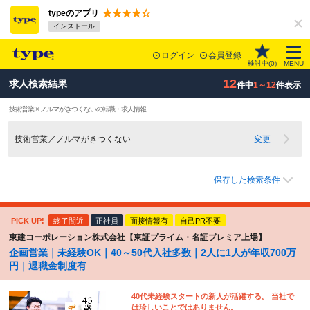
typeのアプリ
インストール
ログイン
会員登録
検討中(
0
)
MENU
12
求人検索結果
件中
1～12
件表示
技術営業 × ノルマがきつくないの転職・求人情報
技術営業／ノルマがきつくない
変更
保存した検索条件
PICK UP!
終了間近
正社員
面接情報有
自己PR不要
東建コーポレーション株式会社【東証プライム・名証プレミア上場】
企画営業｜未経験OK｜40～50代入社多数｜2人に1人が年収700万
円｜退職金制度有
40代未経験スタートの新人が活躍する。 当社で
は珍しいことではありません。