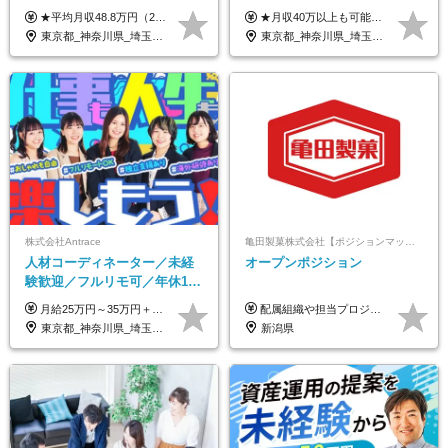
リモートOK｜平均月収48.8万
レックス制◆10時出勤・16時
★平均月収48.8万円（2025年度実績） ★安心の固定給＋賞与年2回＋インセンティブ！手当も充実 月給21万円～23万円＋諸手当＋インセンティブ＋賞与年2回 ※給与は年間平均の税込定例給与です。賞与は含みません。 ※約3週間の研修期間中は日当8000円を支給いたします。 ※試用期間6ヵ月あり（期間中の条件変更なし） ◆東京・神奈川・千葉・埼玉・愛知（一部）・京都・大阪・兵庫（一部）：月給23万円以上 ◆静岡（一部）・三重・岐阜：月給22万円以上 ◆上記以外の地域：月給21万円以上
★月収40万以上も可能！ ★能力・スキル・経験を考慮した年収額を設定します ■月給20万円～40万円＋決算賞与 ※経験・スキルを考慮のうえ決定します ※給与にはみなし残業代40時間分を含む。そのほか詳細に関しては別途面接時にご説明します ※試用期間3ヵ月あり。期間中の雇用形態・条件などに差異はありません
｜子育て＆介護支援◎
退勤も可◆残業月10時間以内
東京都_神奈川県_埼玉県_千葉県_大阪府_愛知県_北海道_青森県_岩手県_宮城県_秋田県_山形県_福島県_茨城県_栃木県_群馬県_新潟県_山梨県_長野県_富山県_石川県_福井県_静岡県_岐阜県_三重県_兵庫県_京都府_滋賀県_奈良県_和歌山県_広島県_岡山県_鳥取県_島根県_山口県_徳島県_香川県_愛媛県_高知県_福岡県_熊本県_佐賀県_長崎県_大分県_宮崎県_鹿児島県_沖縄県
東京都_神奈川県_埼玉県_千葉県_大阪府_愛知県_北海道_青森県_岩手県_宮城県_秋田県_山形県_福島県_茨城県_栃木県_群馬県_新潟県_山梨県_長野県_富山県_石川県_福井県_静岡県_岐阜県_三重県_兵庫県_京都府_滋賀県_奈良県_和歌山県_広島県_岡山県_鳥取県_島根県_山口県_徳島県_香川県_愛媛県_高知県_福岡県_熊本県_佐賀県_長崎県_大分県_宮崎県_鹿児島県_沖縄県
株式会社Antrace
亀田製菓株式会社【ポジションマッチ登録】
人材コーディネーター／未経
オープンポジション
験歓迎／フルリモ可／年休127
日／おしゃれ自由／海外研修
月給25万円～35万円＋インセンティブ 未経験者：月給25万円～＋インセンティブ 経験者：月給35万円～＋インセンティブ （※経験者は営業経験5年以上の方を想定） ※経験・スキルなどを考慮のうえ、決定します ※時間外手当は別途全額支給します
配属組織や担当プロジェクトにより異なります。 想定年収：400万円～1000万円 ※ご経験やスキルに応じて決定します。 ※上記想定年収はあくまでも目安の金額であり、 選考を通じて上下する可能性があります。
年10回／美容・サウナ割あり
東京都_神奈川県_埼玉県_千葉県_大阪府_愛知県_北海道_青森県_岩手県_宮城県_秋田県_山形県_福島県_茨城県_栃木県_群馬県_新潟県_山梨県_長野県_富山県_石川県_福井県_静岡県_岐阜県_三重県_兵庫県_京都府_滋賀県_奈良県_和歌山県_広島県_岡山県_鳥取県_島根県_山口県_徳島県_香川県_愛媛県_高知県_福岡県_熊本県_佐賀県_長崎県_大分県_宮崎県_鹿児島県_沖縄県
新潟県