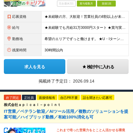
完全週休2日
賞与複数月
面接1回
応募資格
★未経験の方、大歓迎！営業社員の8割以上が未経験スタートです。 ■学歴不問 ■32歳以下の方（若年層の長期キャリア形成のため） ■第二新卒／社会人経験不問 ＼こんな方を歓迎します！／ □チームで協力
給与
★未経験でも月給31万3000円スタート ★賞与実績7.78ヶ月分（昨年度） 月給31万3000円～36万5000円（一律営業手当含む）＋販売奨励金＋賞与年2回 ☆入社1～3年目では最高月収40万～
勤務地
希望のエリアでずっと働けます。 ★U・Iターン大歓迎！ ★特に「岡山・広島・福岡・名古屋・横浜」は採用強化中です！ 【東北】 ■東北支店 宮城県仙台市若林区卸町2-1-19 【関東】 ■横浜営業所
残業時間
30時間以内
求人を見る
検討中に入れる
掲載終了予定日：
2026.09.14
終了間近
正社員
面接情報有
自己PR不要
話を聞きたい応募可
株式会社ａｐｉｃａｌ－ｐｏｉｎｔ
IT営業／ベテラン歓迎／AIツール活用／複数のソリューションを提
案可能／ハイブリッド勤務／有給100%消化も可
これまで培った営業力をとことん活かせる環境