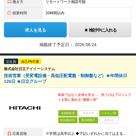
働き方
リモートワーク相談可能
残業時間
20時間以内
求人を見る
検討中に入れる
掲載終了予定日：
2026.08.24
正社員
自己PR不要
株式会社日立アイイーシステム
技術営業（受変電設備・高低圧配電盤・制御盤など）★年間休日
126日 ★日立グループ
単体ではなく全体を見る─。 担うのはプロジェク
トを前に進める“旗振り役”
未経験歓迎
学歴不問
ベテランOK
完全週休2日
賞与複数月
面接1回
応募資格
※学歴は高卒以上 ◆下記いずれかに当てはまる方 ・受変電設備やそれに近い電気設備に関する何らかの業務経験または知識をお持ちの方 ・電気設備に関する何らかの業務経験または知識をお持ちの方