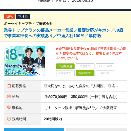
掲載終了予定日：
2026.08.20
NEW
正社員
ボーセイキャプティブ株式会社
業界トップクラスの部品メーカー営業／反響対応がキホン／38歳
で事業本部長への実績あり／中途入社100％／厚待遇
★既存8割＆反響中心★ 38歳で事業本部長への道
も！ 数字の追求ではなく、 顧客と深く伴走す
る“やりがい”を！
未経験歓迎
学歴不問
ベテランOK
完全週休2日
賞与複数月
面接1回
応募資格
◎大切なのは、あなた自身の「人間性」 ◎培ったスキル・経験を活かせる！ ◎専門知識ゼロから新たなフィールドへチャレンジ ～～～～～～～～～～～～～～～ ＜必須となる条件は以下の通りです★＞ ■【普通
給与
月給270,000円～350,000円（一律手当を含む） ※給与は経験・能力等を考慮の上、決定します。 ■昇給：1回（4月） ■賞与：年2回（6月、12月） ※業績に応じて支給／10期連続で支給実績
勤務地
＼U・Iターン歓迎・駅近徒歩5分／ ◇大阪府東大阪市長田東3-3-32 東洋交易ビル6F
残業時間
20時間以内