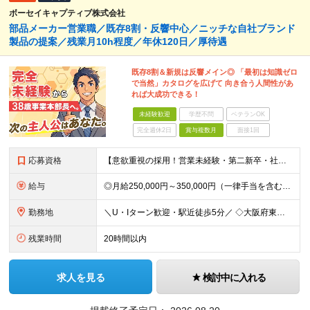
ボーセイキャプティブ株式会社
部品メーカー営業職／既存8割・反響中心／ニッチな自社ブランド
製品の提案／残業月10h程度／年休120日／厚待遇
既存8割＆新規は反響メイン◎ 「最初は知識ゼロ
で当然」カタログを広げて 向き合う人間性があ
れば大成功できる！
未経験歓迎
学歴不問
ベテランOK
完全週休2日
賞与複数月
面接1回
応募資格
【意欲重視の採用！営業未経験・第二新卒・社会人デビュー大歓迎！】 ★これまでの経歴やスキルは一切問いません。 16名の中途メンバーのうち10名が「初めての正社員」として入社し、 大活躍しています！
給与
◎月給250,000円～350,000円（一律手当を含む） ※給与は経験・能力等を考慮の上、決定します。 ■昇給：1回（4月） ■賞与：年2回（6月、12月） ※業績に応じて支給／10期連続で支給実
勤務地
＼U・Iターン歓迎・駅近徒歩5分／ ◇大阪府東大阪市長田東3-3-32 東洋交易ビル6F
残業時間
20時間以内
求人を見る
検討中に入れる