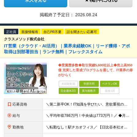
求人を見る
検討中に入れる
掲載終了予定日：
2026.08.24
正社員
面接情報有
自己PR不要
話を聞きたい応募可
クラスメソッド株式会社
IT営業（クラウド・AI活用）｜業界未経験OK｜リード獲得・アポ
取得は別部署担当｜ランチ無料｜フレックスタイム
◆受賞歴多数◆取引実績5,600社以上◆売上高950
億 充実した育成プログラムを通して、IT業界の扉
がひらく
未経験歓迎
学歴不問
ベテランOK
完全週休2日
賞与複数月
面接1回
応募資格
＼第二新卒OK！IT知識を学びたい、意欲重視の採用／ ◆学歴不問 ◆営業経験がある方（目安：1年以上）
給与
＼平均年収786万円！中央値は773万円！／ ◆月給 26.3万円～40.2万円＋賞与年2回 ※経験・スキルを考慮の上、優遇いたします ※上記金額には固定残業手当19～24時間分（4.3万円～7.
勤務地
＼転勤なし！駅チカオフィス／ 【日比谷本社オフィス】 東京都港区西新橋1-1-1 日比谷フォートタワー26階 (変更の範囲)上記を除く当社関連勤務地