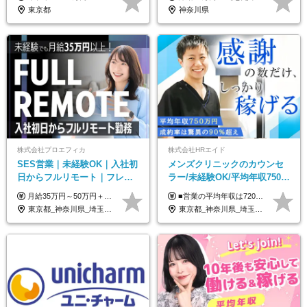
東京都
神奈川県
株式会社プロエフィカ
株式会社HRエイド
SES営業｜未経験OK｜入社初
メンズクリニックのカウンセ
日からフルリモート｜フレッ
ラー/未経験OK/平均年収750万
クス可｜残業月平均10h以下｜
円/4人に1人が年収1000万円超
月給35万円～50万円＋交通費 ◎経験やスキルを考慮し、最大限優遇します ◎上記月給は固定残業代月40時間分(月10万9,375～)を含みます。残業時間が超過した場合はその分追加支給します ◎試用期間6カ月あり(給与や待遇は同じです)
■営業の平均年収は720万円！ ■4人に1人が年収1000万円超え 月給27万円～100万円+インセンティブ(平均月20～40万円程) ＜インセンティブ制度について＞ 当社では創業以来、頑張ったらその分稼げる環境づくりに注力。カウンセラー部署では、個人の成約金額・チームの成果・事業部の売上利益を掛け合わせる新しいインセンティブ制度を導入しました。あなたの頑張り次第で毎月高インセンティブが実現できる体制です！ ※上記金額には固定残業代（35,500円以上～・30時間分）が含まれます。時間超過分は追加支給します。 ※試用期間3か月あり。研修期間3か月中は、月給25万円～30万円になります。(固定残業代：35,500円～・23h分を含む) ※インセンティブの一部は、研修期間中から支給されます。その他待遇の差異はありません。
事業立ち上げメンバー
え/成約率90％
東京都_神奈川県_埼玉県_千葉県_大阪府_愛知県_北海道_青森県_岩手県_宮城県_秋田県_山形県_福島県_茨城県_栃木県_群馬県_新潟県_山梨県_長野県_富山県_石川県_福井県_静岡県_岐阜県_三重県_兵庫県_京都府_滋賀県_奈良県_和歌山県_広島県_岡山県_鳥取県_島根県_山口県_徳島県_香川県_愛媛県_高知県_福岡県_熊本県_佐賀県_長崎県_大分県_宮崎県_鹿児島県_沖縄県
東京都_神奈川県_埼玉県_千葉県_大阪府_愛知県_北海道_宮城県_栃木県_群馬県_静岡県_兵庫県_京都府_岡山県_熊本県