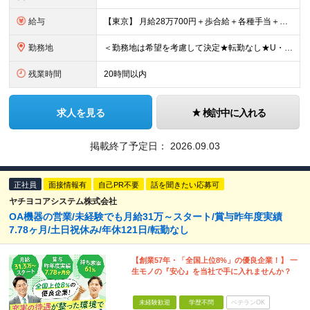
給与
【東京】 月給28万700円＋歩合給＋各種手当＋賞与年2回 ※固定残業代57,900円（36時間分）を含む 【大阪】 月給26万8200円＋歩合給＋各種手当＋賞与年2回 ※固定残業代55,400円（
勤務地
＜勤務地は希望を考慮して決定★転勤なし★U・Iターン歓迎＞ ※希望を考慮し、全国各エリアのいずれかの支店へ配属 【関東】 宇都宮支店／大宮支店／千葉支店 新宿支店／横浜支店／大和支店 【東海】 名
残業時間
20時間以内
求人を見る
検討中に入れる
掲載終了予定日：
2026.09.03
正社員
面接情報有
自己PR不要
話を聞きたい応募可
ヤチヨコアシステム株式会社
OA機器の営業/未経験でも月給31万～スタート/賞与昨年度実績
7.78ヶ月/土日祝休み/年休121日/転勤なし
【創業57年・「全国上位8%」の優良企業！】 一
生モノの『安心』を当社で手に入れませんか？
未経験歓迎
学歴不問
ベテランOK