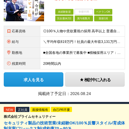
未経験歓迎
学歴不問
ベテランOK
完全週休2日
賞与複数月
面接1回
応募資格
◎100％人物や意欲重視の採用 高卒以上 普通自動車第一種運転免許取得者（AT限定可） ★職歴は全く問いません！ 前向きにコツコツと向き合える方であれば結果がついてくるお仕事です。 現職・無職、正社
給与
＼平均年収819万円！社員の最大年収3,131万円／ ＼2人に1人が年収700万円以上／ ＼5人に1人が年収1,000万円以上！／ 固定給だけで、年収524万円も可能！ インセンティブだけでなく固定給
勤務地
■全国各地の事業所で募集中 ■積極採用エリア：東京・神奈川・埼玉・千葉・愛知 ※希望の勤務地で働ける！通勤可能な事業所を選定していきます ※地元に戻って働きたいUターン希望者も歓迎します！ ※社用車を
残業時間
20時間以内
求人を見る
検討中に入れる
掲載終了予定日：
2026.08.24
NEW
正社員
面接情報有
自己PR不要
株式会社プライムセキュリティー
セキュリティ製品の技術営業/未経験OK/100％反響スタイル/育成体
制充実/フレックス制/成約率70～80％