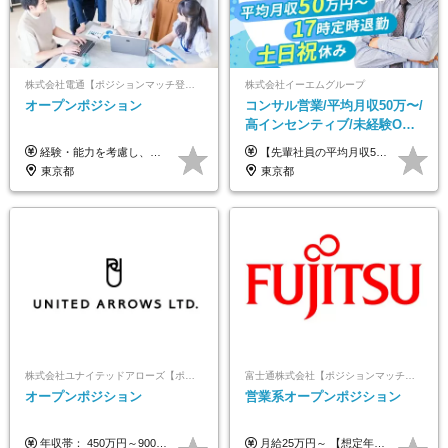
株式会社電通【ポジションマッチ登録】
株式会社イーエムグループ
オープンポジション
コンサル営業/平均月収50万〜/
高インセンティブ/未経験OK/
残業なし/4,50代も活躍/ブラン
経験・能力を考慮し、当社規定により決定します。 ▼参考情報 ------------ 年収イメージ：500万～1500万
【先輩社員の平均月収50万円】 月給30万円以上+インセンティブ+その他手当 ※経験・スキルを考慮の上で給与を決定します ※上記には5万円（月20時間分）のみなし残業代と一律手当（営業手当4万円、能力評価手当4万円）を含みます ※上記を超える残業代は別途全額支給します ※試用期間：3ヶ月あり（試用期間中の待遇に差異なし）
ク可/面接1回
東京都
東京都
株式会社ユナイテッドアローズ【ポジションマッチ登録】
富士通株式会社【ポジションマッチ登録】
オープンポジション
営業系オープンポジション
年収帯： 450万円～900万円 ※経験・スキルを考慮の上、決定します。
月給25万円～ 【想定年収】 400万円～1000万円（残業代及び諸手当込） ※ご経験、前年収、ご年齢に応じて決定します。