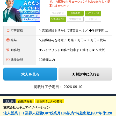
で、 “最適なソリューション”をあなたらしく提
案しませんか？
未経験歓迎
学歴不問
ベテランOK
完全週休2日
賞与複数月
面接1回
応募資格
＼営業経験を活かしてIT業界へ！／ ◆学歴不問 ◆何らかの法人営業経験をお持ちの方（業界不問） ＜こんな方をお待ちしております！＞ ◎「決まった商材・トーク」ではなく、自分で売り方を考えたい方 ◎営
給与
＼前職給与を考慮／ 月給30万円～80万円＋賞与（業績による） ※スキルや経験により決定いたします ※固定残業代（月30時間分／5万5102円～）を含みます。超過分は別途支給いたします ※試用期間6
勤務地
★ハイブリッド勤務で効率よく働ける★ ＼大阪本社募集！北浜駅より徒歩1分の好アクセスオフィス／ 【本社】 大阪府大阪市中央区高麗橋2-2-7 東栄ビル403 (変更の範囲)上記を除く当社関連勤務地
残業時間
10時間以内
求人を見る
検討中に入れる
掲載終了予定日：
2026.09.10
正社員
面接情報有
話を聞きたい応募可
株式会社セキュアイノベーション
法人営業｜IT業界未経験OK*残業月10h以内*時差出勤あり*年休120