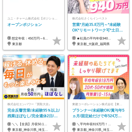
ユニ・チャーム株式会社【ポジションマッチ登録】
株式会社さくらインベスト
オープンポジション
営業*月給35.8万円～*未経験
OK*リモートワーク可*土日祝
休み*年休123日以上*転職者全
想定年収：450万円～650万円 ※経験・能力を考慮の上、規定により優遇いたします ※試用期間6ヵ月（その間の給与・待遇に変動はありません）
★社員の平均年収940万円（※2025年11月時点） ★転職者は全員収入アップを実現 ★入社半年で昇給した実績あり！ 【営業未経験】 月給35万8,000円～（固定残業代含む）＋インセンティブ ＋賞与年2回 【管理職候補】 月給40万円～100万円＋インセンティブ＋賞与年2回 ※固定残業代は、時間外労働の有無にかかわらず月25時間分（月5万8,000円～）を支給します。 ※上記を超える時間外労働分は、別途追加で支給します。 ＼月給額が高い理由について／ 当社が扱うのは、1件あたり100万円以上となる高単価な金融商品です。 そのため月給ベースも高く設定して社員に還元しています。 ＜試用期間中の給与＞※営業未経験の方 試用期間2カ月あり。 月給25万円＋営業手当5万円（資格取得後より日割り支給） ※残業代は別途全額支給します。 ※その他の待遇に差異はありません。 ★時短勤務も可能です ・7時間勤務：月給26万2,500円～＋インセンティブ＋賞与（年2回） ・6時間勤務：月給24万円～＋インセンティブ＋賞与（年2回） （時短勤務例）9:00-16:00、10:00-17:00など
員が収入UP
東京都
東京都_大阪府_福岡県
株式会社エンパワー『買取大吉』
東建コーポレーション株式会社【東証プライム・名証プレミア上場】
完全反響営業/未経験95％以上/
プランナー/未経験OK/賞与年5
残業ほぼなし/完全週休2日/月
ヵ月/固定給だけで年524万円
収50万円スタート！/賞与年2
可能/二人に一人が年収700万
＼＼【全員】月収50.1万円保証！／／ 月給30.1万円＋インセン＋特別手当20万円(半年間)＋賞与 ※経験者は優遇いたします（研修も免除の場合有） ※固定残業代:7万4000円以上/月45時間分を含む ※固定残業代は残業がない場合も支給し、超過分は別途支給します ■入社後5日間研修を実施 研修中のテスト（ロープレ、商材知識）合格で研修生卒業となり翌月からインセンティブの対象に。 ロープレは細かな評価基準があり、顧客満足度をキープするため非常に重要なテストです。 ※4カ月目以降も不合格の場合、月給28.3万円／1カ月以内合格率100％ ＜平均年収＞ ◆一般メンバー ：625万円 ◆店長（管理職）：1178万円 ◆マネージャー ：4160万円
＼平均年収819万円！社員の最大年収3,131万円／ ＼2人に1人が年収700万円以上／ ＼5人に1人が年収1,000万円以上！／ 固定給だけで、年収524万円も可能！ インセンティブだけでなく固定給でもしっかり稼げる仕組みです！ 【入社初年度】 年収400万～550万円＋インセンティブ →月給26万3,000円～29万5,600円＋賞与年2回（基本給×約5ヵ月分※前年度実績）＋インセンティブ＋各種手当 【インセンティブ】 1物件着工で目安80万～200万円 ※建物の契約金額実績によります 【各種手当】 ・都市手当…月1万円～3万円（首都圏・東海圏・関西圏で弊社指定の事業所に勤務する方が対象） ・家族手当…配偶者：月1万円、子供1名につき：月5千円 ・資格手当…FP資格1級：月1万円、2級：月5千円、3級：月3千円 ・役職手当…昇進欄に詳細記載（主任補：月5千円→主任：月1万円…） 【その他】 ※上記月給には、固定残業代【47時間分（7万3,800円以上）】が含まれます ※月平均残業時間は14時間と少なめです（2023年度） ※固定残業代の時間数を超える時間外労働は追加で支給 但し、時間数を超える時間外労働が発生する場合もあります（特別条項付き協定締結済）
回
円/休めて稼げる
東京都_神奈川県_埼玉県_千葉県_大阪府_愛知県_北海道_青森県_岩手県_宮城県_秋田県_山形県_福島県_茨城県_栃木県_群馬県_新潟県_山梨県_長野県_富山県_石川県_福井県_静岡県_岐阜県_三重県_兵庫県_京都府_滋賀県_奈良県_和歌山県_広島県_岡山県_鳥取県_島根県_山口県_徳島県_香川県_愛媛県_高知県_福岡県_熊本県_佐賀県_長崎県_大分県_宮崎県_鹿児島県_沖縄県
東京都_神奈川県_埼玉県_千葉県_大阪府_愛知県_宮城県_茨城県_栃木県_群馬県_静岡県_兵庫県_京都府_福岡県