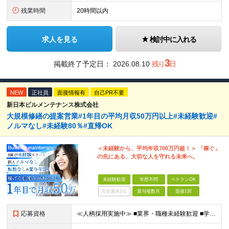
残業時間
20時間以内
求人を見る
検討中に入れる
3
掲載終了予定日：
2026.08.10
残り
日
NEW
正社員
面接情報有
自己PR不要
新日本ビルメンテナンス株式会社
大規模修繕の提案営業#1年目の平均月収50万円以上#未経験歓迎#
ノルマなし#未経験80％#直帰OK
＜未経験から、平均年収700万円超！＞ 「稼ぐ」
の先にある、大切な人を守れる未来へ。
未経験歓迎
学歴不問
ベテランOK
完全週休2日
賞与複数月
面接1回
応募資格
≪人柄採用実施中≫ ■業界・職種未経験歓迎 ■学歴不問 ■職歴や転職回数は一切不問 ■ブランクある方も相談可 ★育成前提の募集！ 今回の募集は事業拡大に伴う増員採用！ 欠員補充ではないため、 将来の