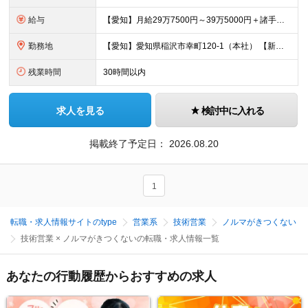
給与
【愛知】月給29万7500円～39万5000円＋諸手当＋賞与 【新潟】月給25万3500円～33万8500円＋諸手当＋賞与 ※経験や能力を充分に考慮したうえで加給優遇します。 ※残業代は全額別途支給
勤務地
【愛知】愛知県稲沢市幸町120-1（本社） 【新潟】新潟県新潟市中央区笹口一丁目2番地 プラーカ2 3階（株式会社日立製作所 新潟支店内） ～出張について～ ▼愛知 東海エリアを中心に出張があります
残業時間
30時間以内
求人を見る
検討中に入れる
掲載終了予定日：
2026.08.20
1
転職・求人情報サイトのtype
営業系
技術営業
ノルマがきつくない
技術営業 × ノルマがきつくないの転職・求人情報一覧
あなたの行動履歴からおすすめの求人