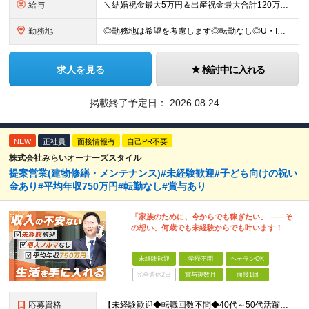
給与
＼結婚祝金最大5万円＆出産祝金最大合計120万円！独自の手当をご用意／ 【東京】 月給28万700円～80万円＋歩合＋各種手当＋賞与年2回 【大阪】 月給26万8200円～80万円＋歩合＋各種手当＋
勤務地
◎勤務地は希望を考慮します◎転勤なし◎U・Iターン歓迎 【本社】 大阪府大阪市西区京町堀1-18-15 藤原ビル2F ■以下、全国の各支店 ◎東北・関東エリア：仙台・千葉・東京第一（上野）・東京第
求人を見る
検討中に入れる
掲載終了予定日：
2026.08.24
NEW
正社員
面接情報有
自己PR不要
株式会社みらいオーナーズスタイル
提案営業(建物修繕・メンテナンス)#未経験歓迎#子ども向けの祝い
金あり#平均年収750万円#転勤なし#賞与あり
「家族のために、今からでも稼ぎたい」 ――そ
の想い、何歳でも未経験からでも叶います！
未経験歓迎
学歴不問
ベテランOK
完全週休2日
賞与複数月
面接1回
応募資格
【未経験歓迎◆転職回数不問◆40代～50代活躍】 ＜＜志望動機は『稼ぎたい』だけでもOKです＞＞ 今回の募集は、今後の事業拡大に向けた 土台を築いていくための"増員"募集です。 ★未経験歓迎！業