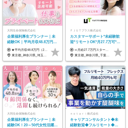
大同生命保険株式会社
ＦＪＵＴプラス株式会社
企業福利厚生プランナー｜未
カスタマーサポート*未経験歓
経験OK｜平均月収48.8万円｜
迎*リモートOK*月27.7万可*賞
リモートOK｜残業ほぼなし｜
与年2回*転勤なし*連休
★平均月収48.8万円（2025年度実績） ★安心の固定給＋賞与年2回＋インセンティブ！手当も充実 月給21万円～23万円＋諸手当＋インセンティブ＋賞与年2回 ※給与は年間平均の税込定例給与です。賞与は含みません。 ※約3週間の研修期間中は日当8000円を支給いたします。 ※試用期間6ヵ月あり（期間中の条件変更なし） ◆東京・神奈川・千葉・埼玉・愛知（一部）・京都・大阪・兵庫（一部）：月給23万円以上 ◆静岡（一部）・三重・岐阜：月給22万円以上 ◆上記以外の地域：月給21万円以上
≪月給27.7万円スタートも可／賞与年2回≫ ■月給21万円～27.7万円＋各種手当＋賞与年2回 ※給与は勤務地に応じて変更します ※年齢や経験・スキルなどを考慮して決定します ※時間外手当は全額支給 ※上記は初年度の月給となります ※試用期間3ヶ月（その他待遇に差異はありません） 【固定残業代について】 なし（残業代は、実際の労働時間に応じて別途全額支給）
転勤なし｜女性活躍中
OK/ZE010232
東京都_神奈川県_埼玉県_千葉県_大阪府_愛知県_北海道_青森県_岩手県_宮城県_秋田県_山形県_福島県_茨城県_栃木県_群馬県_新潟県_山梨県_長野県_富山県_石川県_福井県_静岡県_岐阜県_三重県_兵庫県_京都府_滋賀県_奈良県_和歌山県_広島県_岡山県_鳥取県_島根県_山口県_徳島県_香川県_愛媛県_高知県_福岡県_熊本県_佐賀県_長崎県_大分県_宮崎県_鹿児島県_沖縄県
東京都_神奈川県_千葉県_大阪府_愛知県_北海道_長野県_石川県_広島県_福岡県
大同生命保険株式会社
ｎｏｔａｒｉ株式会社
企業福利厚生プランナー｜未
キャリアコンサルタント◆未
経験OK！20～50代女性活躍｜
経験歓迎◆フルリモート◆フ