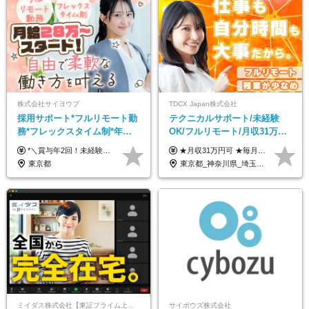
株式会社サイヨウブ
TDCX Japan株式会社
採用サポート*フルリモート勤
テクニカルサポート/未経験
務*フレックスタイム制*年休
OK/フルリモート/月収31万円
120日*土日祝休み*残業ほぼな
可/月最大3万のインセンティ
*＼賞与年2回！未経験から月給28万円スタート／* ◆月給28万～40万円＋賞与年2回＋各種インセンティブ ※経験・スキルを考慮の上、決定します ※試用期間6ヶ月間あり（期間中は月給26万円～になります。その他待遇等に差異はありません） ※月給には月35時間分の固定残業代含む（月5万4800円/超過分別途支給） ※ほとんどのメンバーが残業ゼロです！フレックスタイム制のため、自分の生活に合わせて調整できます。 ＼希望性で土曜日出勤あり／ お客様より「土曜日に応募者の対応をしてほしい」という ご要望を受けた際に、応募者対応⇒求職者との メッセージのやり取りなど、対応が発生する場合があります。 ※土曜日に出勤いただく場合は ・2時間稼働：4500円 ・4時間稼働：9000円 の給与が発生。勤務時間が4時間超えることは原則ありません。 短期間で高い給与をGETできるチャンスです♪
★月収31万円可 ★毎月「最大3万円」のインセンティブあり 月給266,228円～＋スキル手当（15,000円）＋インセンティブ（月最大3万円） ※月給例（月額最大額）：281,228 円＋残業代発生分 インセンティブを最大まで取得できた場合は、月額最大額：311,228円＋残業代発生分 となります ※経験・スキルなどを考慮し決定します ※残業代は1分単位で支給 ※試用期間3ヵ月あり（契約社員期間も給与・待遇に変更なし） ※インセンティブは効率性、顧客満足、勤怠状況等の結果により毎月金額が決定されます。 ＼”頑張り”はインセンティブで還元！／ 入社3ヶ月目から、目標数字やKPI、勤怠状況、お客様アンケートなどをもとに評価をスタート。 最短4ヶ月目にはインセンティブの支給も可能です！
し*育児中社員8割以上
ブ支給/平均年齢33歳
東京都
東京都_神奈川県_埼玉県_千葉県_大阪府_愛知県_北海道_青森県_岩手県_宮城県_秋田県_山形県_福島県_茨城県_栃木県_群馬県_新潟県_山梨県_長野県_富山県_石川県_福井県_静岡県_岐阜県_三重県_兵庫県_京都府_滋賀県_奈良県_和歌山県_広島県_岡山県_鳥取県_島根県_山口県_徳島県_香川県_愛媛県_高知県_福岡県_熊本県_佐賀県_長崎県_大分県_宮崎県_鹿児島県_沖縄県
ミイダス株式会社【東証プライム上場パーソルグループ】
サイボウズ株式会社