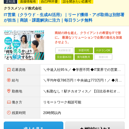
正社員
面接情報有
自己PR不要
話を聞きたい応募可
クラスメソッド株式会社
IT営業（クラウド・生成AI活用）｜リード獲得・アポ取得は別部署
が担当｜商談・課題解決に注力｜毎日ランチ無料
商材の枠を超え、クライアントの希望をITで形
に。 最適なソリューションで企業の進化を加速
させよう。
未経験歓迎
学歴不問
ベテランOK
完全週休2日
賞与複数月
面接1回
応募資格
＼中途入社95％／ ◆学歴不問 ◆IT業界での営業経験をお持ちの方（目安：3年以上）
給与
＼平均年収786万円！中央値は773万円！／ ◆月給 33.4万円～54.8万円＋賞与年2回 ※経験・スキルを考慮の上、優遇いたします ※上記金額には固定残業手当24～39時間分（6.4万円～14
勤務地
＼転勤なし！駅チカオフィス／ 【日比谷本社オフィス】 東京都港区西新橋1-1-1 日比谷フォートタワー26階 (変更の範囲)上記を除く当社関連勤務地
働き方
リモートワーク相談可能
残業時間
20時間以内