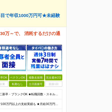
目で年収1000万円可★未経験
30万～で、 消耗するだけの通
卒OK
ベテランOK
複数名採用
完全週休2日
企業
転勤なし
土日面接可
面接1回
＜応募いただいた方全員と面接！完全未経験OK＞ ★第二新卒・ブランクOK ★転職回数・スキル不問 ★学歴不問 ◎第二新卒も大歓迎 「新卒で入社したけど、環境が合わなくて早期に退職してしまった」 とい
★入社1年で年収1000万円のメンバー在籍 ★賞与だけで100万円以上の支給実績も ★月給30万円以上 月給30万円～50万円＋賞与年1回（最大3カ月分）＋インセンティブ＋各種手当 ※研修期間中は