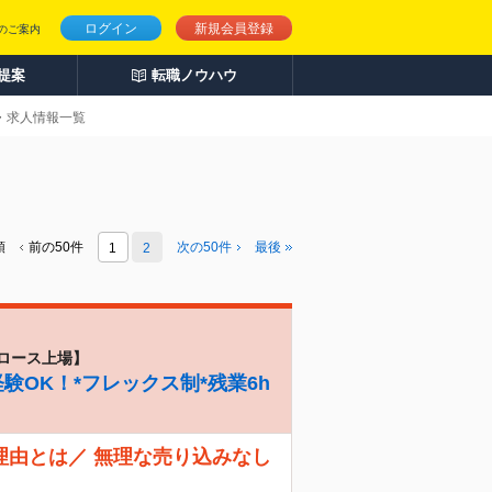
ログイン
新規会員登録
のご案内
人提案
転職ノウハウ
職・求人情報一覧
頭
前の50件
次の
50
件
最後
1
2
ロース上場】
験OK！*フレックス制*残業6h
理由とは／ 無理な売り込みなし