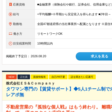
応募資格
給与
勤務地
働き方
リモートワークOK
目安残業時間
10時間以内
求人を見る
掲載終了予定日：
2026.08.20
NEW
正社員
面接情報有
自己PR不要
話を聞きたい応募可
株式会社ＥＳ＆Ｃｏｍｐａｎｙ
タワマン専門の【賃貸サポート】◆5人1チーム制で
レアポ無
不動産営業の『孤独な個人戦』はもう終わり。 離職