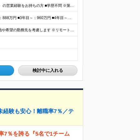
■金融業界（保険会社や銀行、証券会社、信用金庫など）の営業経験をお持ちの方 ■学歴不問 ※第二新卒の方も歓迎します ※直販の保険営業職経験者も多数活躍中。 お客さまへのご提案に集中できる仕組みにより
<平均報酬>※早期から安定収入を得られます ■2年目～：888万円 ■3年目～：960万円 ■4年目～：1028万円 ★成果連動型報酬（営業成績に応じて支給/45時間分固定残業代含む/超過分は別途支
全国47都道府県の当社事業所へ配属となります ※居住地や希望の勤務先を考慮します ※リモートワークOK／転勤なし ＜本社＞ 東京都台東区浅草橋1-1-8 FP浅草橋ビル (変更の範囲)上記を除く当
検討中に入れる
未経験も安心！離職率7％／テ
率7％を誇る『5名で1チーム