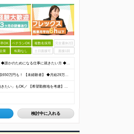
卒OK
ベテランOK
複数名採用
完全週休2日
企業
転勤なし
土日面接可
面接1回
★学歴不問 ★未経験OK 【こんな方はぜひご応募を！】 ◆誰かのためになる仕事に就きたい方 ◆人に寄り添い、相手の心を大切にできる方 ◆保険の知識を身につけて、長く働きたい方 ◆人と話すのが好きで、
★固定給だけで年収524万円も可能！ ★入社3年目で年収650万円も！ 【未経験者】 ◆月給29万円～51万円（店舗手当・営業手当など一律手当含む）＋インセンティブ＋他各種手当＋決算賞与あり（会社業
＼全国97店舗で募集中！希望を考慮◎「自宅の近くで働きたい」もOK／ 【希望勤務地を考慮】全97店舗／北海道・東京・神奈川・千葉・埼玉・石川・静岡・愛知・大阪・兵庫・福岡の『保険クリニック』直営店
検討中に入れる