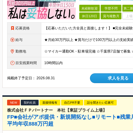
未経験歓迎
学歴不問
第二新
休日120日
賞与複数月
上場
応募資格
給与
勤務地
目安残業時間
10時間以内
求人を見る
掲載終了予定日：
2026.08.31
NEW
契約社員
面接情報有
自己PR不要
話を聞きたい応募可
株式会社ＦＰパートナー 本社【東証プライム上場】
FP■会社がアポ提供・新規開拓なし■リモート■残業月2.
平均年収888万円超