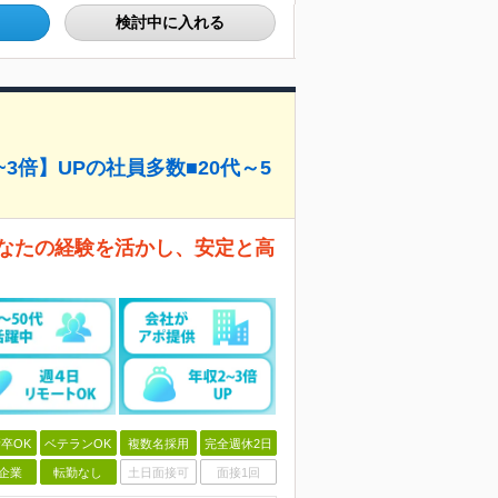
検討中に入れる
3倍】UPの社員多数■20代～5
あなたの経験を活かし、安定と高
卒OK
ベテランOK
複数名採用
完全週休2日
企業
転勤なし
土日面接可
面接1回