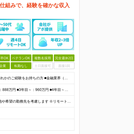
」仕組みで、経験を確かな収入
卒OK
ベテランOK
複数名採用
完全週休2日
企業
転勤なし
土日面接可
面接1回
★学歴不問・ブランクOK・40～50代活躍中 ▼以下いずれかのご経験をお持ちの方 ■金融業界（保険会社や銀行、証券会社、信用金庫など）での就業経験 ■何かしらの営業経験をお持ちの方 ※ブランクのある方
<平均報酬>※早期から安定収入を得られます ■2年目～：888万円 ■3年目～：960万円 ■4年目～：1028万円 ★成果連動型報酬（営業成績に応じて支給/45時間分固定残業代含む/超過分は別途支
全国47都道府県の当社事業所へ配属となります ※居住地や希望の勤務先を考慮します ※リモートワークOK／転勤なし ＜本社＞ 東京都台東区浅草橋1-1-8 FP浅草橋ビル (変更の範囲)上記を除く当