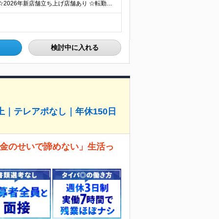
☆マイカー通勤OK・駐車場完備 ☆千葉県7店舗で募集 ☆2026年新店舗立ち上げ店舗あり ☆転勤なし 本社、もしくは以下店舗での勤務になります。 【本社】 千葉県印旛郡酒々井町本佐倉457-2
検討中に入れる
上｜テレアポなし｜年休150日
お金のせいで諦めない」生活っ