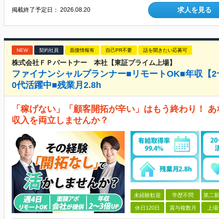
求人を見る
掲載終了予定日：
2026.08.20
NEW
契約社員
面接情報有
自己PR不要
話を聞きたい応募可
株式会社ＦＰパートナー 本社【東証プライム上場】
ファイナンシャルプランナー■リモートOK■年収【2~
0代活躍中■残業月2.8h
「稼げない」「顧客開拓が辛い」はもう終わり！ 
収入を両立しませんか？
未経験歓迎
学歴不問
第二新
休日120日
賞与複数月
上場