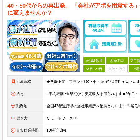
40・50代からの再出発。 「会社がアポを用意する
に変えませんか？
未経験歓迎
学歴不問
第二新
休日120日
賞与複数月
上場
応募資格
給与
勤務地
働き方
リモートワークOK
目安残業時間
10時間以内