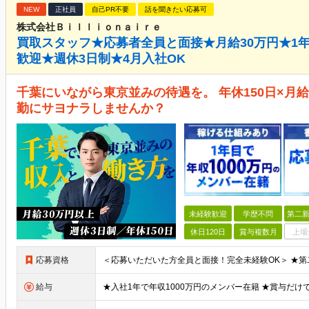
NEW
正社員
自己PR不要
話を聞きたい応募可
株式会社Ｂｉｌｌｉｏｎａｉｒｅ
買取スタッフ★応募者全員と面接★月給30万円★1年
歓迎★週休3日制★4月入社OK
千葉にいながら東京並みの待遇を。 年休150日×月給
勤にサヨナラしませんか？
未経験歓迎
学歴不問
第二新
休日120日
賞与複数月
上場
応募資格
給与