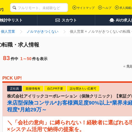
サイトマップ
ヘルプ
求人掲載
検討中リスト
スカウト
AIの求
個人営業
ノルマがきつくない
個人営業 × ノルマがきつくないの転
の転職・求人情報
83
1～50
件中
件を表示
先
PICK UP!
正社員
面接情報有
自己PR不要
話を聞きたい応募可
株式会社アイリックコーポレーション（保険クリニック）【東証グ
来店型保険コンサル*お客様満足度90%以上*業界未経
程度*月給29万～
＼「会社の意向」に縛られない！経験者に選ばれる
×システム活用で納得の提案を。