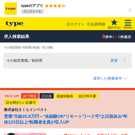
typeのアプリ
インストール
ログイン
会員登録
検討中(
0
)
MENU
9
求人検索結果
件中
1～9
件表示
その他営業職 × 秋田県の転職・求人情報
その他営業職／秋田県
変更
保存した検索条件
PICK UP!
終了間近
正社員
面接情報有
自己PR不要
話を聞きたい応募可
株式会社さくらインベスト
営業*月給35.8万円～*未経験OK*リモートワーク可*土日祝休み*年
休123日以上*転職者全員が収入UP