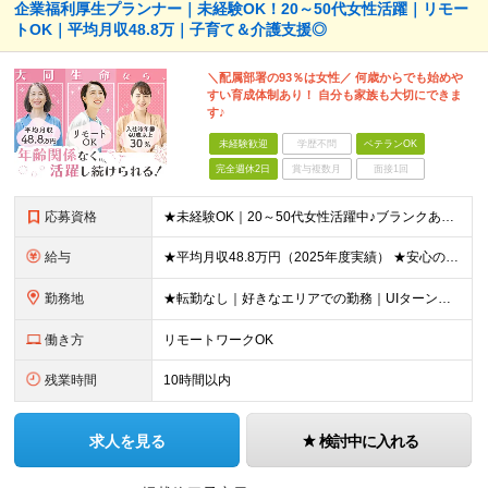
企業福利厚生プランナー｜未経験OK！20～50代女性活躍｜リモー
トOK｜平均月収48.8万｜子育て＆介護支援◎
＼配属部署の93％は女性／ 何歳からでも始めや
すい育成体制あり！ 自分も家族も大切にできま
す♪
未経験歓迎
学歴不問
ベテランOK
完全週休2日
賞与複数月
面接1回
応募資格
★未経験OK｜20～50代女性活躍中♪ブランクありの方・ママさんも活躍中 ◆高卒以上 ◆社会人経験をお持ちの方 - 業界・業種・職種・経験年数は問いません。 «こんな方が応募＆入社しています！»
給与
★平均月収48.8万円（2025年度実績） ★安心の固定給＋賞与年2回＋インセンティブ！手当も充実 月給21万円～23万円＋諸手当＋インセンティブ＋賞与年2回 ※給与は年間平均の税込定例給与です。賞
勤務地
★転勤なし｜好きなエリアでの勤務｜UIターン歓迎 全国47都道府県にある支社のいずれかにて勤務していただきます。 ＜募集エリア＞ ◆北海道・東北：北海道/青森/宮城/岩手/秋田/山形/福島
働き方
リモートワークOK
残業時間
10時間以内
求人を見る
検討中に入れる