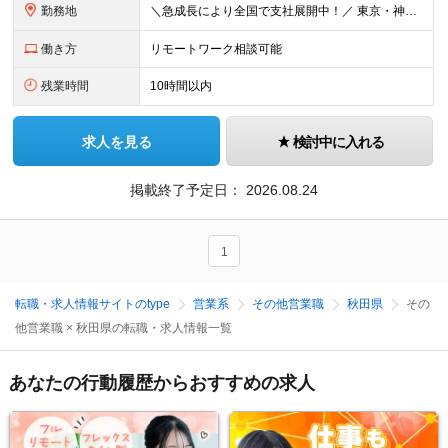
勤務地
＼急成⻑により全国で⽀社展開中！／ 東京・神奈川・埼⽟・千葉・⼤阪・名古屋・神⼾・新潟・⾦沢・京都・広島・福岡などで募集中！ ★東京、⼤阪、名古屋、福岡は急募のため、特に選考優遇します★ ◎勤務地は
働き方
リモートワーク相談可能
残業時間
10時間以内
求人を見る
検討中に入れる
掲載終了予定日：
2026.08.24
1
転職・求人情報サイトのtype
営業系
その他営業職
秋田県
その
他営業職 × 秋田県の転職・求人情報一覧
あなたの行動履歴からおすすめの求人