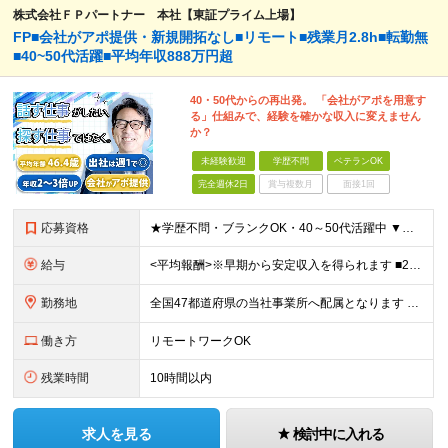
株式会社ＦＰパートナー 本社【東証プライム上場】
FP■会社がアポ提供・新規開拓なし■リモート■残業月2.8h■転勤無
■40~50代活躍■平均年収888万円超
40・50代からの再出発。 「会社がアポを用意す
る」仕組みで、経験を確かな収入に変えません
か？
未経験歓迎
学歴不問
ベテランOK
完全週休2日
賞与複数月
面接1回
応募資格
★学歴不問・ブランクOK・40～50代活躍中 ▼以下いずれかのご経験をお持ちの方 ■金融業界（保険会社や銀行、証券会社、信用金庫など）での就業経験 ■何かしらの営業経験をお持ちの方 ※ブランクのある方
給与
<平均報酬>※早期から安定収入を得られます ■2年目～：888万円 ■3年目～：960万円 ■4年目～：1028万円 ★成果連動型報酬（営業成績に応じて支給/45時間分固定残業代含む/超過分は別途支
勤務地
全国47都道府県の当社事業所へ配属となります ※居住地や希望の勤務先を考慮します ※リモートワークOK／転勤なし ＜本社＞ 東京都台東区浅草橋1-1-8 FP浅草橋ビル (変更の範囲)上記を除く当
働き方
リモートワークOK
残業時間
10時間以内
求人を見る
検討中に入れる