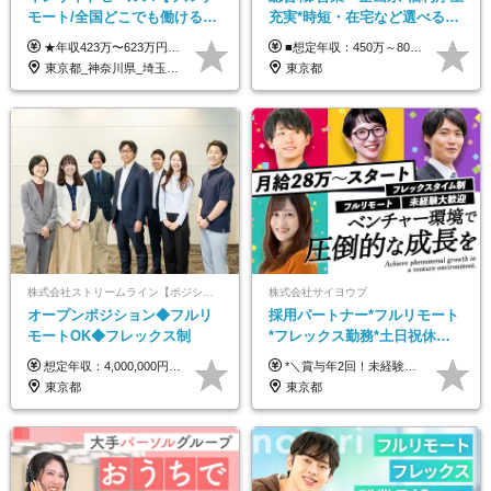
モート/全国どこでも働ける】
充実*時短・在宅など選べる働
未経験OK*土日祝休み*残業少
き方*賞与年2回
★年収423万〜623万円のモデルあり（想定時間外手当10時間分含む） ★半年に一度ドカンと支給のボーナスあり（半年に1度最大150万円） 月給25万円〜＋各種手当＋インセンティブ ＊リモートワーク手当（4000円/月） ＊リモートワーク一時金（1万5000円） ＊残業手当全額支給 ※経験・スキルにより月給を決定します ※試用期間：2ヵ月あり。期間中の雇用形態・給与・待遇に変更はありません 《頑張りはインセンティブとして還元！》 当社は5段階の評価制度を導入。 半期に1回の評価で最高ランク（5点）を獲得したメンバーには、 150万円のインセンティブを支給！ これが半年に一度のインセンティブとして支給されるため、 成果を出した分だけまとまった収入を得られる仕組みです。 【固定残業代について】 なし（残業代は、実際の労働時間に応じて別途全額支給）
■想定年収：450万～800万円（基本給12ヶ月分＋賞与2ヶ月分） ※上記想定年収はフルタイムの働き方を想定しています。 それ以外の働き方（勤務日数、時短、固定残業時間数の変更など）の場合 上記想定年収の支給を確約するものではありません ※賞与は全社の業績に応じて変動の可能性があります ※ご経験・スキルを考慮のうえ、当社規定により優遇します （試用期間3ヶ月有/給与・待遇に差異なし） ■昇給年1回 ■賞与年2回（2月・8月）
なめ*在宅勤務手当あり
東京都_神奈川県_埼玉県_千葉県_大阪府_愛知県_北海道_青森県_岩手県_宮城県_秋田県_山形県_福島県_茨城県_栃木県_群馬県_新潟県_山梨県_長野県_富山県_石川県_福井県_静岡県_岐阜県_三重県_兵庫県_京都府_滋賀県_奈良県_和歌山県_広島県_岡山県_鳥取県_島根県_山口県_徳島県_香川県_愛媛県_高知県_福岡県_熊本県_佐賀県_長崎県_大分県_宮崎県_鹿児島県_沖縄県
東京都
株式会社ストリームライン【ポジションマッチ登録】
株式会社サイヨウブ
オープンポジション◆フルリ
採用パートナー*フルリモート
モートOK◆フレックス制
*フレックス勤務*土日祝休み*
月給28万円～*産育休取得実績
想定年収：4,000,000円 ～ 8,000,000円 月給：288,000円 ～ 570,000円 ※ご経験・能力に応じて決定いたします。 ※上記額にはみなし残業代を含みます。 ※超過分は全額支給いたします。 ※みなし残業代 45,000円 ～ 89,050円／月 ※みなし残業時間 20時間／月 ※試用期間：3ヶ月（試用期間中の待遇に差異はありません） 【固定残業代について】 固定残業20時間分（45,000円～89,050円）を含む ※超過分は別途全額支給
*＼賞与年2回！未経験から月給28万円スタート／* ★昇給年12回あり！随時昇給のチャンス ◆月給28万～40万円＋賞与年2回＋各種インセンティブ ※経験・スキルを考慮の上、決定します ※試用期間6ヶ月間あり（期間中は月給26万円～になります。その他待遇等に差異はありません） ※月給には月35時間分の固定残業代含む（月5万4800円/超過分別途支給） ※ほとんどのメンバーが残業ゼロです！フレックスタイム制のため、自分の生活に合わせて調整できます。 ＼希望性で土曜日出勤あり／ お客様より「土曜日に応募者の対応をしてほしい」という ご要望を受けた際に、応募者対応⇒求職者との メッセージのやり取りなど、対応が発生する場合があります。 ※土曜日に出勤いただく場合は ・2時間稼働：4500円 ・4時間稼働：9000円 の給与が発生。勤務時間が4時間超えることは原則ありません。 短期間で高い給与をGETできるチャンスです♪
あり*年間休日120日
東京都
東京都