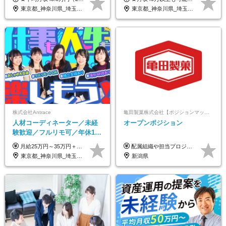
｜子育て＆介護支援◎
退勤も可◆残業月10時間以内
東京都_神奈川県_埼玉県_千葉県_大阪府_愛知県_北海道_青森県_岩手県_宮城県_秋田県_山形県_福島県_茨城県_栃木県_群馬県_新潟県_山梨県_長野県_富山県_石川県_福井県_静岡県_岐阜県_三重県_兵庫県_京都府_滋賀県_奈良県_和歌山県_広島県_岡山県_鳥取県_島根県_山口県_徳島県_香川県_愛媛県_高知県_福岡県_熊本県_佐賀県_長崎県_大分県_宮崎県_鹿児島県_沖縄県
東京都_神奈川県_埼玉県_千葉県_大阪府_愛知県_北海道_青森県_岩手県_宮城県_秋田県_山形県_福島県_茨城県_栃木県_群馬県_新潟県_山梨県_長野県_富山県_石川県_福井県_静岡県_岐阜県_三重県_兵庫県_京都府_滋賀県_奈良県_和歌山県_広島県_岡山県_鳥取県_島根県_山口県_徳島県_香川県_愛媛県_高知県_福岡県_熊本県_佐賀県_長崎県_大分県_宮崎県_鹿児島県_沖縄県
株式会社Antrace
亀田製菓株式会社【ポジションマッチ登録】
人材コーディネーター／未経
オープンポジション
験歓迎／フルリモ可／年休127
日／おしゃれ自由／海外研修
月給25万円～35万円＋インセンティブ 未経験者：月給25万円～＋インセンティブ 経験者：月給35万円～＋インセンティブ （※経験者は営業経験5年以上の方を想定） ※経験・スキルなどを考慮のうえ、決定します ※時間外手当は別途全額支給します
配属組織や担当プロジェクトにより異なります。 想定年収：400万円～1000万円 ※ご経験やスキルに応じて決定します。 ※上記想定年収はあくまでも目安の金額であり、 選考を通じて上下する可能性があります。
年10回／美容・サウナ割あり
東京都_神奈川県_埼玉県_千葉県_大阪府_愛知県_北海道_青森県_岩手県_宮城県_秋田県_山形県_福島県_茨城県_栃木県_群馬県_新潟県_山梨県_長野県_富山県_石川県_福井県_静岡県_岐阜県_三重県_兵庫県_京都府_滋賀県_奈良県_和歌山県_広島県_岡山県_鳥取県_島根県_山口県_徳島県_香川県_愛媛県_高知県_福岡県_熊本県_佐賀県_長崎県_大分県_宮崎県_鹿児島県_沖縄県
新潟県