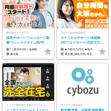
株式会社サイヨウブ
TDCX Japan株式会社
採用サポート*フルリモート勤
テクニカルサポート/未経験
務*フレックスタイム制*年休
OK/フルリモート/月収31万円
120日*土日祝休み*残業ほぼな
可/月最大3万のインセンティ
*＼賞与年2回！未経験から月給28万円スタート／* ◆月給28万～40万円＋賞与年2回＋各種インセンティブ ※経験・スキルを考慮の上、決定します ※試用期間6ヶ月間あり（期間中は月給26万円～になります。その他待遇等に差異はありません） ※月給には月35時間分の固定残業代含む（月5万4800円/超過分別途支給） ※ほとんどのメンバーが残業ゼロです！フレックスタイム制のため、自分の生活に合わせて調整できます。 ＼希望性で土曜日出勤あり／ お客様より「土曜日に応募者の対応をしてほしい」という ご要望を受けた際に、応募者対応⇒求職者との メッセージのやり取りなど、対応が発生する場合があります。 ※土曜日に出勤いただく場合は ・2時間稼働：4500円 ・4時間稼働：9000円 の給与が発生。勤務時間が4時間超えることは原則ありません。 短期間で高い給与をGETできるチャンスです♪
★月収31万円可 ★毎月「最大3万円」のインセンティブあり 月給266,228円～＋スキル手当（15,000円）＋インセンティブ（月最大3万円） ※月給例（月額最大額）：281,228 円＋残業代発生分 インセンティブを最大まで取得できた場合は、月額最大額：311,228円＋残業代発生分 となります ※経験・スキルなどを考慮し決定します ※残業代は1分単位で支給 ※試用期間3ヵ月あり（契約社員期間も給与・待遇に変更なし） ※インセンティブは効率性、顧客満足、勤怠状況等の結果により毎月金額が決定されます。 ＼”頑張り”はインセンティブで還元！／ 入社3ヶ月目から、目標数字やKPI、勤怠状況、お客様アンケートなどをもとに評価をスタート。 最短4ヶ月目にはインセンティブの支給も可能です！
し*育児中社員8割以上
ブ支給/平均年齢33歳
東京都
東京都_神奈川県_埼玉県_千葉県_大阪府_愛知県_北海道_青森県_岩手県_宮城県_秋田県_山形県_福島県_茨城県_栃木県_群馬県_新潟県_山梨県_長野県_富山県_石川県_福井県_静岡県_岐阜県_三重県_兵庫県_京都府_滋賀県_奈良県_和歌山県_広島県_岡山県_鳥取県_島根県_山口県_徳島県_香川県_愛媛県_高知県_福岡県_熊本県_佐賀県_長崎県_大分県_宮崎県_鹿児島県_沖縄県
ミイダス株式会社【東証プライム上場パーソルグループ】
サイボウズ株式会社
インサイドセールス【フルリ
総合職/営業・企画系*福利厚生