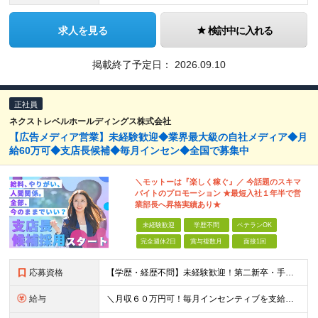
求人を見る
検討中に入れる
掲載終了予定日：
2026.09.10
正社員
ネクストレベルホールディングス株式会社
【広告メディア営業】未経験歓迎◆業界最大級の自社メディア◆月
給60万可◆支店長候補◆毎月インセン◆全国で募集中
＼モットーは『楽しく稼ぐ』／ 今話題のスキマ
バイトのプロモーション ★最短⼊社１年半で営
業部⻑へ昇格実績あり★
未経験歓迎
学歴不問
ベテランOK
完全週休2日
賞与複数月
面接1回
応募資格
【学歴・経歴不問】未経験歓迎！第⼆新卒・⼿に職をつけたい・新たな挑戦者⼤歓迎！⼈柄・意欲重視の採⽤♪ ＼これまでの経験・スキルは⼀切不問／ 新たな⼀歩を全⼒で応援します！ ★経歴・学歴不問 ★未経
給与
＼⽉収６０万円可！毎⽉インセンティブを⽀給／ ⽉給３０万円〜+ダブルインセンティブ（個⼈+⽀店達成率に応じて） ※営業⼿当含む ▼下記固定残業代を含みます ・関東圏：5万8000円〜（⽉36h分）＋