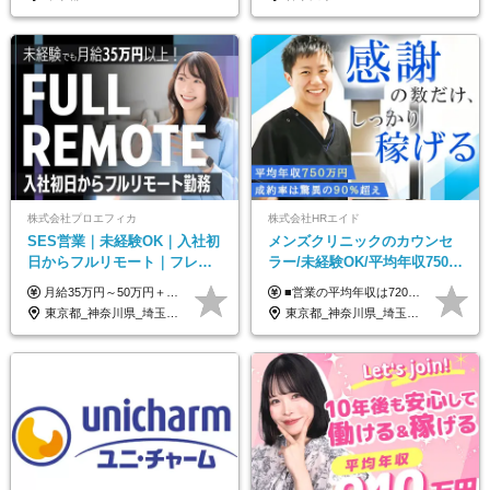
株式会社プロエフィカ
株式会社HRエイド
SES営業｜未経験OK｜入社初
メンズクリニックのカウンセ
日からフルリモート｜フレッ
ラー/未経験OK/平均年収750万
クス可｜残業月平均10h以下｜
円/4人に1人が年収1000万円超
月給35万円～50万円＋交通費 ◎経験やスキルを考慮し、最大限優遇します ◎上記月給は固定残業代月40時間分(月10万9,375～)を含みます。残業時間が超過した場合はその分追加支給します ◎試用期間6カ月あり(給与や待遇は同じです)
■営業の平均年収は720万円！ ■4人に1人が年収1000万円超え 月給27万円～100万円+インセンティブ(平均月20～40万円程) ＜インセンティブ制度について＞ 当社では創業以来、頑張ったらその分稼げる環境づくりに注力。カウンセラー部署では、個人の成約金額・チームの成果・事業部の売上利益を掛け合わせる新しいインセンティブ制度を導入しました。あなたの頑張り次第で毎月高インセンティブが実現できる体制です！ ※上記金額には固定残業代（35,500円以上～・30時間分）が含まれます。時間超過分は追加支給します。 ※試用期間3か月あり。研修期間3か月中は、月給25万円～30万円になります。(固定残業代：35,500円～・23h分を含む) ※インセンティブの一部は、研修期間中から支給されます。その他待遇の差異はありません。
事業立ち上げメンバー
え/成約率90％
東京都_神奈川県_埼玉県_千葉県_大阪府_愛知県_北海道_青森県_岩手県_宮城県_秋田県_山形県_福島県_茨城県_栃木県_群馬県_新潟県_山梨県_長野県_富山県_石川県_福井県_静岡県_岐阜県_三重県_兵庫県_京都府_滋賀県_奈良県_和歌山県_広島県_岡山県_鳥取県_島根県_山口県_徳島県_香川県_愛媛県_高知県_福岡県_熊本県_佐賀県_長崎県_大分県_宮崎県_鹿児島県_沖縄県
東京都_神奈川県_埼玉県_千葉県_大阪府_愛知県_北海道_宮城県_栃木県_群馬県_静岡県_兵庫県_京都府_岡山県_熊本県