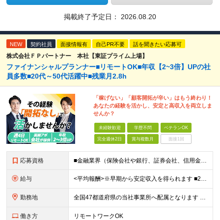
掲載終了予定日：
2026.08.20
NEW
契約社員
面接情報有
自己PR不要
話を聞きたい応募可
株式会社ＦＰパートナー 本社【東証プライム上場】
ファイナンシャルプランナー■リモートOK■年収【2~3倍】UPの社
員多数■20代～50代活躍中■残業月2.8h
「稼げない」「顧客開拓が辛い」はもう終わり！
あなたの経験を活かし、安定と高収入を両立しま
せんか？
未経験歓迎
学歴不問
ベテランOK
完全週休2日
賞与複数月
面接1回
応募資格
■金融業界（保険会社や銀行、証券会社、信用金庫など）の営業経験をお持ちの方 ■学歴不問 ※第二新卒の方も歓迎します ※直販の保険営業職経験者も多数活躍中。 お客さまへのご提案に集中できる仕組みにより
給与
<平均報酬>※早期から安定収入を得られます ■2年目～：888万円 ■3年目～：960万円 ■4年目～：1028万円 ★成果連動型報酬（営業成績に応じて支給/45時間分固定残業代含む/超過分は別途支
勤務地
全国47都道府県の当社事業所へ配属となります ※居住地や希望の勤務先を考慮します ※リモートワークOK／転勤なし ＜本社＞ 東京都台東区浅草橋1-1-8 FP浅草橋ビル (変更の範囲)上記を除く当
働き方
リモートワークOK