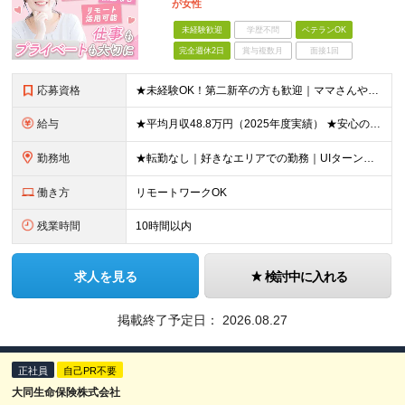
が女性
未経験歓迎
学歴不問
ベテランOK
完全週休2日
賞与複数月
面接1回
応募資格
★未経験OK！第二新卒の方も歓迎｜ママさんやブランクありの方など、20～50代女性が多数活躍中♪ ◆高卒以上 ◆社会人経験をお持ちの方 - 業界・業種・職種・経験年数は問いません。 «こんな方が
給与
★平均月収48.8万円（2025年度実績） ★安心の固定給＋賞与年2回＋インセンティブ！手当も充実 月給21万円～23万円＋諸手当＋インセンティブ＋賞与年2回 ※給与は年間平均の税込定例給与です。賞
勤務地
★転勤なし｜好きなエリアでの勤務｜UIターン歓迎 全国47都道府県にある支社のいずれかにて勤務していただきます。 ＜募集エリア＞ ◆北海道・東北：北海道/青森/宮城/岩手/秋田/山形/福島
働き方
リモートワークOK
残業時間
10時間以内
求人を見る
検討中に入れる
掲載終了予定日：
2026.08.27
正社員
自己PR不要
大同生命保険株式会社