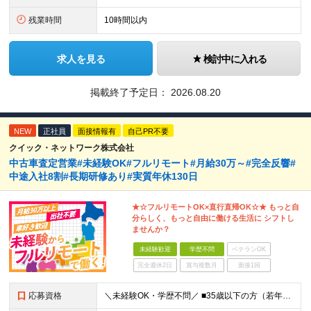
残業時間
10時間以内
求人を見る
検討中に入れる
掲載終了予定日：
2026.08.20
NEW
正社員
面接情報有
自己PR不要
クイック・ネットワーク株式会社
中古車査定営業#未経験OK#フルリモート#月給30万～#完全反響#
中途入社8割#長期研修あり#実質年休130日
★☆フルリモートOK×直行直帰OK☆★ もっと自
分らしく、もっと自由に働ける生活に シフトし
ませんか？
未経験歓迎
学歴不問
ベテランOK
完全週休2日
賞与複数月
面接1回
応募資格
＼未経験OK・学歴不問／ ■35歳以下の方（若年層の長期キャリア形成のため） ■第二新卒OK ■普通自動車免許（AT）をお持ちの方 ▼▽こんな方はぜひご応募ください！▽▼ 「車の運転が好き！」 「地