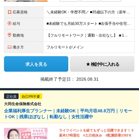
応募資格
＼未経験OK・学歴不問／ ■35歳以下の方（若年層の長期キャリア形成のため） ■第二新卒OK ■普通自動車免許（AT）をお持ちの方 ▼▽こんな方はぜひご応募ください！▽▼ 「車の運転が好き！」 「地
給与
■未経験でも月給30万スタート ■出張手当や住宅手当あり 【東京都・神奈川県】 月給35万円～60万円＋インセンティブ＋賞与＋諸手当 上記月給は、月42時間分の固定残業代（月8万3900円以上）を含
勤務地
【フルリモートワーク｜通勤・出社なし】 ★1人1台社用車貸与 ★転勤なし ★直帰直行OK 【本社】 兵庫県神戸市中央区明石町44 神戸御幸ビル4F ★☆積極採用中☆★ ◆北海道・東北：札幌／福島／
働き方
フルリモートがメイン
求人を見る
検討中に入れる
掲載終了予定日：
2026.08.31
正社員
自己PR不要
大同生命保険株式会社
企業福利厚生プランナー｜未経験OK｜平均月収48.8万円｜リモー
トOK｜残業ほぼなし｜転勤なし｜女性活躍中
ライフイベントを経てもずっと活躍できます！ #
基本17時退社 #土日祝休み #配属部署の93％