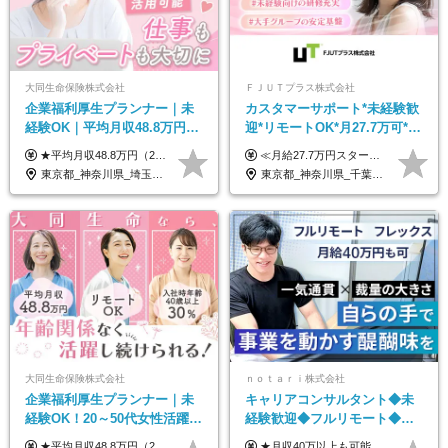
大同生命保険株式会社
ＦＪＵＴプラス株式会社
企業福利厚生プランナー｜未
カスタマーサポート*未経験歓
経験OK｜平均月収48.8万円｜
迎*リモートOK*月27.7万可*賞
リモートOK｜残業ほぼなし｜
与年2回*転勤なし*連休
★平均月収48.8万円（2025年度実績） ★安心の固定給＋賞与年2回＋インセンティブ！手当も充実 月給21万円～23万円＋諸手当＋インセンティブ＋賞与年2回 ※給与は年間平均の税込定例給与です。賞与は含みません。 ※約3週間の研修期間中は日当8000円を支給いたします。 ※試用期間6ヵ月あり（期間中の条件変更なし） ◆東京・神奈川・千葉・埼玉・愛知（一部）・京都・大阪・兵庫（一部）：月給23万円以上 ◆静岡（一部）・三重・岐阜：月給22万円以上 ◆上記以外の地域：月給21万円以上
≪月給27.7万円スタートも可／賞与年2回≫ ■月給21万円～27.7万円＋各種手当＋賞与年2回 ※給与は勤務地に応じて変更します ※年齢や経験・スキルなどを考慮して決定します ※時間外手当は全額支給 ※上記は初年度の月給となります ※試用期間3ヶ月（その他待遇に差異はありません） 【固定残業代について】 なし（残業代は、実際の労働時間に応じて別途全額支給）
転勤なし｜女性活躍中
OK/ZE010232
東京都_神奈川県_埼玉県_千葉県_大阪府_愛知県_北海道_青森県_岩手県_宮城県_秋田県_山形県_福島県_茨城県_栃木県_群馬県_新潟県_山梨県_長野県_富山県_石川県_福井県_静岡県_岐阜県_三重県_兵庫県_京都府_滋賀県_奈良県_和歌山県_広島県_岡山県_鳥取県_島根県_山口県_徳島県_香川県_愛媛県_高知県_福岡県_熊本県_佐賀県_長崎県_大分県_宮崎県_鹿児島県_沖縄県
東京都_神奈川県_千葉県_大阪府_愛知県_北海道_長野県_石川県_広島県_福岡県
大同生命保険株式会社
ｎｏｔａｒｉ株式会社
企業福利厚生プランナー｜未
キャリアコンサルタント◆未
経験OK！20～50代女性活躍｜
経験歓迎◆フルリモート◆フ
リモートOK｜平均月収48.8万
レックス制◆10時出勤・16時
★平均月収48.8万円（2025年度実績） ★安心の固定給＋賞与年2回＋インセンティブ！手当も充実 月給21万円～23万円＋諸手当＋インセンティブ＋賞与年2回 ※給与は年間平均の税込定例給与です。賞与は含みません。 ※約3週間の研修期間中は日当8000円を支給いたします。 ※試用期間6ヵ月あり（期間中の条件変更なし） ◆東京・神奈川・千葉・埼玉・愛知（一部）・京都・大阪・兵庫（一部）：月給23万円以上 ◆静岡（一部）・三重・岐阜：月給22万円以上 ◆上記以外の地域：月給21万円以上
★月収40万以上も可能！ ★能力・スキル・経験を考慮した年収額を設定します ■月給20万円～40万円＋決算賞与 ※経験・スキルを考慮のうえ決定します ※給与にはみなし残業代40時間分を含む。そのほか詳細に関しては別途面接時にご説明します ※試用期間3ヵ月あり。期間中の雇用形態・条件などに差異はありません