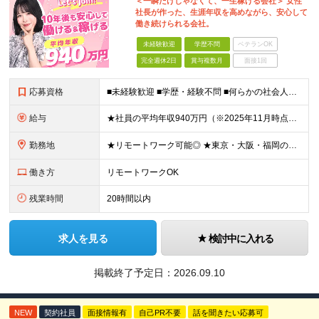
＜一瞬だけじゃなくて、一生稼げる会社＞ 女性
社長が作った、生涯年収を高めながら、安心して
働き続けられる会社。
未経験歓迎
学歴不問
ベテランOK
完全週休2日
賞与複数月
面接1回
応募資格
■未経験歓迎 ■学歴・経験不問 ■何らかの社会人経験がある方 ＜こんな方に向いています！＞ ・頑張った分評価されたい方 ・将来役立つ知識を身につけたい方 ・新しいことを学ぶのが好きな方 ・趣味
給与
★社員の平均年収940万円（※2025年11月時点） ★転職者は全員収入アップを実現 ★入社半年で昇給した実績あり！ 【営業未経験】 月給35万8,000円～（固定残業代含む）＋インセンティブ ＋賞
勤務地
★リモートワーク可能◎ ★東京・大阪・福岡の3拠点で募集中／ご希望の勤務地で配属します ★転勤なし ＜東京支店＞ 東京都港区三田1丁目4番28号 三田国際ビル2階 ＜大阪本社＞ 大阪府大阪市北区梅
働き方
リモートワークOK
残業時間
20時間以内
求人を見る
検討中に入れる
掲載終了予定日：
2026.09.10
NEW
契約社員
面接情報有
自己PR不要
話を聞きたい応募可