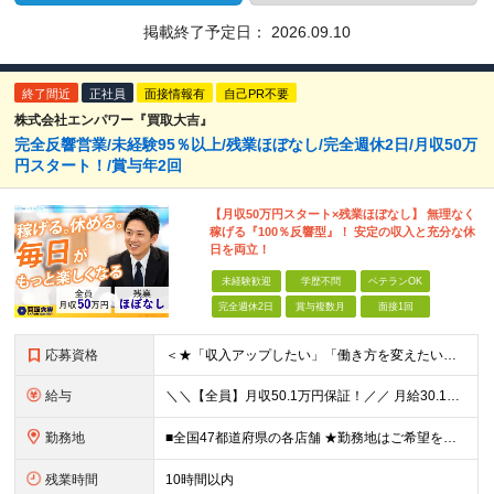
掲載終了予定日：
2026.09.10
終了間近
正社員
面接情報有
自己PR不要
株式会社エンパワー『買取大吉』
完全反響営業/未経験95％以上/残業ほぼなし/完全週休2日/月収50万
円スタート！/賞与年2回
【月収50万円スタート×残業ほぼなし】 無理なく
稼げる『100％反響型』！ 安定の収入と充分な休
日を両立！
未経験歓迎
学歴不問
ベテランOK
完全週休2日
賞与複数月
面接1回
応募資格
＜★「収入アップしたい」「働き方を変えたい」「スキルを身につけたい」方、大歓迎！★＞ ◆未経験OK ◆学歴不問・第二新卒歓迎 ◆社会人経験1年以上 ★100％人柄、意欲重視の採用です 「新しい環境で
給与
＼＼【全員】月収50.1万円保証！／／ 月給30.1万円＋インセン＋特別手当20万円(半年間)＋賞与 ※経験者は優遇いたします（研修も免除の場合有） ※固定残業代:7万4000円以上/月45時間分
勤務地
■全国47都道府県の各店舗 ★勤務地はご希望を考慮の上、決定します ★今後も店舗を全国に拡大していきます ★U・Iターン歓迎（社宅あり） ★マイカー通勤OK（地域により規定あり。詳細はお問合せくださ
残業時間
10時間以内