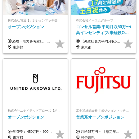
株式会社電通【ポジションマッチ登録】
株式会社イーエムグループ
オープンポジション
コンサル営業/平均月収50万〜/
高インセンティブ/未経験OK/
残業なし/4,50代も活躍/ブラン
経験・能力を考慮し、当社規定により決定します。 ▼参考情報 ------------ 年収イメージ：500万～1500万
【先輩社員の平均月収50万円】 月給30万円以上+インセンティブ+その他手当 ※経験・スキルを考慮の上で給与を決定します ※上記には5万円（月20時間分）のみなし残業代と一律手当（営業手当4万円、能力評価手当4万円）を含みます ※上記を超える残業代は別途全額支給します ※試用期間：3ヶ月あり（試用期間中の待遇に差異なし）
ク可/面接1回
東京都
東京都
株式会社ユナイテッドアローズ【ポジションマッチ登録】
富士通株式会社【ポジションマッチ登録】
オープンポジション
営業系オープンポジション
年収帯： 450万円～900万円 ※経験・スキルを考慮の上、決定します。
月給25万円～ 【想定年収】 400万円～1000万円（残業代及び諸手当込） ※ご経験、前年収、ご年齢に応じて決定します。
東京都
神奈川県