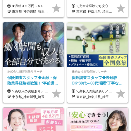
ルリモート／未経験◎／月給
歴不問◆20代活躍中！
★月給３２万円～５０万円＋インセンティブ賞与＋決算賞与★ （30時間の固定残業代、一律月54,750円を含む。超過分は支給） ※経験・スキルを考慮の上、決定 ※昇給：随時あり 【インセンティブについて】 自社サービスを提案し、サービス化した場合、一部の利益をインセンティブとして還元します。 試用期間中（6か月間）は、下記の給与となります。 【一都三県、大阪、名古屋、福岡の方】 月給２４万円～＋役職手当＋インセンティブ賞与 【一都三県以外の関東圏、九州、東北、北海道、その他地域の方】 月給２０万円～＋役職手当＋インセンティブ賞与 ※試用期間6ヶ月 ※試用期間中の待遇・福利厚生に差異はなし
＼完全未経験でも安心して年収UP可能です！／ -------------- 【1】営業 月給25万円～80万円＋賞与 【2】事務 月給21万円～50万円＋賞与 【3】マーケ 月給25万円～80万円＋賞与 ※試用期間3ヶ月間の待遇に変動はありません。 ※みなし残業代(月20時間分29,725円～)を含む。（※超過分は追加支給）
３２万円～／年休１３０日以
東京都_神奈川県_埼玉県_千葉県_大阪府_愛知県_北海道_青森県_岩手県_宮城県_秋田県_山形県_福島県_茨城県_栃木県_群馬県_静岡県_岐阜県_三重県_兵庫県_京都府_滋賀県_奈良県_和歌山県_広島県_岡山県_鳥取県_島根県_山口県_福岡県_熊本県_佐賀県_長崎県_大分県_宮崎県_鹿児島県
東京都_神奈川県_埼玉県_千葉県_大阪府_愛知県_北海道_青森県_岩手県_宮城県_秋田県_山形県_福島県_茨城県_栃木県_群馬県_新潟県_山梨県_長野県_富山県_石川県_福井県_静岡県_岐阜県_三重県_兵庫県_京都府_滋賀県_奈良県_和歌山県_広島県_岡山県_鳥取県_島根県_山口県_徳島県_香川県_愛媛県_高知県_福岡県_熊本県_佐賀県_長崎県_大分県_宮崎県_鹿児島県_沖縄県
上／
株式会社損害保険リサーチ
株式会社損害保険リサーチ
保険調査スタッフ◆金融・保
保険調査スタッフ◆未経験
険業界経験者歓迎！*事前講習
OK*30代～60代活躍*丁寧な講
あり*30代～60代活躍*調査は
習・サポートあり*原則直行直
＼高収入の実績あり／ なかには年収1000万円を超える方もいらっしゃいます！ 【完全出来高報酬制】 ★仕事に慣れるまで収入をサポート 1か月目：報酬が通常の2倍 2か月目：報酬が通常の1.5倍 ※災害に関する業務については、収入サポートの対象外 ※試用期間はありません ＊＊＊業務報酬の例＊＊＊ ・事故原因調査（4箇所確認）…1万5000円～ ・有無責／不正請求疑義調査（自動車案件）…2万円～ ・医療調査（1箇所確認）…1万7000円～ ・書類取付（1箇所訪問）…3000円～ ※上記は目安になります ※実際の報酬は業務報酬に応じた個々のスキル・実績を加味したものになります
＼高収入の実績あり／ なかには年収1000万円を超えるスペシャリストもいらっしゃいます！ 【完全出来高報酬制】 ★仕事に慣れるまで収入をサポート 1か月目：報酬が通常の2倍 2か月目：報酬が通常の1.5倍 ※災害に関する業務については、収入サポートの対象外 ※試用期間はありません ＊＊＊業務報酬の例＊＊＊ ・事故原因調査（4箇所確認）…1万5000円～ ・有無責／不正請求疑義調査（自動車案件）…2万円～ ・医療調査（1箇所確認）…1万7000円～ ・書類取付（1箇所訪問）…3000円～ ※上記は目安になります ※実際の報酬は業務報酬に応じた個々のスキル・実績を加味したものになります
原則直行直帰*高収入可
帰／全国募集・業務委託
東京都_神奈川県_埼玉県_千葉県_大阪府_愛知県_北海道_青森県_岩手県_宮城県_秋田県_山形県_福島県_茨城県_栃木県_群馬県_新潟県_山梨県_長野県_富山県_石川県_福井県_静岡県_岐阜県_三重県_兵庫県_京都府_滋賀県_奈良県_和歌山県_広島県_岡山県_鳥取県_島根県_山口県_徳島県_香川県_愛媛県_高知県_福岡県_熊本県_佐賀県_長崎県_大分県_宮崎県_鹿児島県_沖縄県
東京都_神奈川県_埼玉県_千葉県_大阪府_愛知県_北海道_青森県_岩手県_宮城県_秋田県_山形県_福島県_茨城県_栃木県_群馬県_新潟県_山梨県_長野県_富山県_石川県_福井県_静岡県_岐阜県_三重県_兵庫県_京都府_滋賀県_奈良県_和歌山県_広島県_岡山県_鳥取県_島根県_山口県_徳島県_香川県_愛媛県_高知県_福岡県_熊本県_佐賀県_長崎県_大分県_宮崎県_鹿児島県_沖縄県