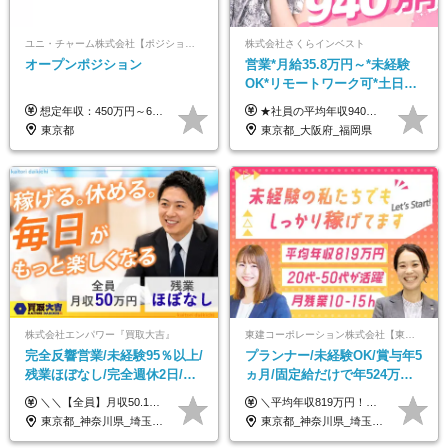
ユニ・チャーム株式会社【ポジションマッチ登録】
株式会社さくらインベスト
オープンポジション
営業*月給35.8万円～*未経験
OK*リモートワーク可*土日祝
休み*年休123日以上*転職者全
想定年収：450万円～650万円 ※経験・能力を考慮の上、規定により優遇いたします ※試用期間6ヵ月（その間の給与・待遇に変動はありません）
★社員の平均年収940万円（※2025年11月時点） ★転職者は全員収入アップを実現 ★入社半年で昇給した実績あり！ 【営業未経験】 月給35万8,000円～（固定残業代含む）＋インセンティブ ＋賞与年2回 【管理職候補】 月給40万円～100万円＋インセンティブ＋賞与年2回 ※固定残業代は、時間外労働の有無にかかわらず月25時間分（月5万8,000円～）を支給します。 ※上記を超える時間外労働分は、別途追加で支給します。 ＼月給額が高い理由について／ 当社が扱うのは、1件あたり100万円以上となる高単価な金融商品です。 そのため月給ベースも高く設定して社員に還元しています。 ＜試用期間中の給与＞※営業未経験の方 試用期間2カ月あり。 月給25万円＋営業手当5万円（資格取得後より日割り支給） ※残業代は別途全額支給します。 ※その他の待遇に差異はありません。 ★時短勤務も可能です ・7時間勤務：月給26万2,500円～＋インセンティブ＋賞与（年2回） ・6時間勤務：月給24万円～＋インセンティブ＋賞与（年2回） （時短勤務例）9:00-16:00、10:00-17:00など
員が収入UP
東京都
東京都_大阪府_福岡県
株式会社エンパワー『買取大吉』
東建コーポレーション株式会社【東証プライム・名証プレミア上場】
完全反響営業/未経験95％以上/
プランナー/未経験OK/賞与年5
残業ほぼなし/完全週休2日/月
ヵ月/固定給だけで年524万円
収50万円スタート！/賞与年2
可能/二人に一人が年収700万
＼＼【全員】月収50.1万円保証！／／ 月給30.1万円＋インセン＋特別手当20万円(半年間)＋賞与 ※経験者は優遇いたします（研修も免除の場合有） ※固定残業代:7万4000円以上/月45時間分を含む ※固定残業代は残業がない場合も支給し、超過分は別途支給します ■入社後5日間研修を実施 研修中のテスト（ロープレ、商材知識）合格で研修生卒業となり翌月からインセンティブの対象に。 ロープレは細かな評価基準があり、顧客満足度をキープするため非常に重要なテストです。 ※4カ月目以降も不合格の場合、月給28.3万円／1カ月以内合格率100％ ＜平均年収＞ ◆一般メンバー ：625万円 ◆店長（管理職）：1178万円 ◆マネージャー ：4160万円
＼平均年収819万円！社員の最大年収3,131万円／ ＼2人に1人が年収700万円以上／ ＼5人に1人が年収1,000万円以上！／ 固定給だけで、年収524万円も可能！ インセンティブだけでなく固定給でもしっかり稼げる仕組みです！ 【入社初年度】 年収400万～550万円＋インセンティブ →月給26万3,000円～29万5,600円＋賞与年2回（基本給×約5ヵ月分※前年度実績）＋インセンティブ＋各種手当 【インセンティブ】 1物件着工で目安80万～200万円 ※建物の契約金額実績によります 【各種手当】 ・都市手当…月1万円～3万円（首都圏・東海圏・関西圏で弊社指定の事業所に勤務する方が対象） ・家族手当…配偶者：月1万円、子供1名につき：月5千円 ・資格手当…FP資格1級：月1万円、2級：月5千円、3級：月3千円 ・役職手当…昇進欄に詳細記載（主任補：月5千円→主任：月1万円…） 【その他】 ※上記月給には、固定残業代【47時間分（7万3,800円以上）】が含まれます ※月平均残業時間は14時間と少なめです（2023年度） ※固定残業代の時間数を超える時間外労働は追加で支給 但し、時間数を超える時間外労働が発生する場合もあります（特別条項付き協定締結済）
回
円/休めて稼げる
東京都_神奈川県_埼玉県_千葉県_大阪府_愛知県_北海道_青森県_岩手県_宮城県_秋田県_山形県_福島県_茨城県_栃木県_群馬県_新潟県_山梨県_長野県_富山県_石川県_福井県_静岡県_岐阜県_三重県_兵庫県_京都府_滋賀県_奈良県_和歌山県_広島県_岡山県_鳥取県_島根県_山口県_徳島県_香川県_愛媛県_高知県_福岡県_熊本県_佐賀県_長崎県_大分県_宮崎県_鹿児島県_沖縄県
東京都_神奈川県_埼玉県_千葉県_大阪府_愛知県_宮城県_茨城県_栃木県_群馬県_静岡県_兵庫県_京都府_福岡県