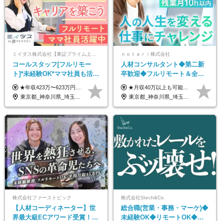
ミイダス株式会社【東証プライム上場パーソルグループ】
ｎｏｔａｒｉ株式会社
コールスタッフ[フルリモー
人材コンサルタント◆第二新
ト]*未経験OK*ママ社員も活躍
卒歓迎◆フルリモート＆全国
中*ブランクOK*全国どこでも
から勤務OK◆残業月10h以内
★年収423万〜623万円のモデルあり（想定時間外手当10時間分含む） ★半年に一度ドカンと支給のボーナスあり（半年に1度最大150万円） 月給25万円〜＋各種手当＋インセンティブ ＊リモートワーク手当（4000円/月） ＊リモートワーク一時金（1万5000円） ＊残業手当全額支給 ※経験・スキルにより月給を決定します ※試用期間：2ヵ月あり。期間中の雇用形態・給与・待遇に変更はありません 《頑張りはインセンティブとして還元！》 当社は5段階の評価制度を導入。 半期に1回の評価で最高ランク（5点）を獲得したメンバーには、 150万円のインセンティブを支給！ これが半年に一度のインセンティブとして支給されるため、 成果を出した分だけまとまった収入を得られる仕組みです。 【固定残業代について】 なし（残業代は、実際の労働時間に応じて別途全額支給）
★月収40万以上も可能！ ★能力・スキル・経験を考慮した年収額を設定します ★年功序列ではなく、チャレンジを評価して給与に反映！ ■月給20万円～40万円＋決算賞与 ※経験・スキルを考慮のうえ決定します ※給与にはみなし残業代40時間分を含む。そのほか詳細に関しては別途面接時にご説明します ※試用期間3ヵ月あり。期間中の雇用形態・条件などに差異はありません
働ける
◆フレックス制
東京都_神奈川県_埼玉県_千葉県_大阪府_愛知県_北海道_青森県_岩手県_宮城県_秋田県_山形県_福島県_茨城県_栃木県_群馬県_新潟県_山梨県_長野県_富山県_石川県_福井県_静岡県_岐阜県_三重県_兵庫県_京都府_滋賀県_奈良県_和歌山県_広島県_岡山県_鳥取県_島根県_山口県_徳島県_香川県_愛媛県_高知県_福岡県_熊本県_佐賀県_長崎県_大分県_宮崎県_鹿児島県_沖縄県
東京都_神奈川県_埼玉県_千葉県_大阪府_愛知県_北海道_青森県_岩手県_宮城県_秋田県_山形県_福島県_茨城県_栃木県_群馬県_新潟県_山梨県_長野県_富山県_石川県_福井県_静岡県_岐阜県_三重県_兵庫県_京都府_滋賀県_奈良県_和歌山県_広島県_岡山県_鳥取県_島根県_山口県_徳島県_香川県_愛媛県_高知県_福岡県_熊本県_佐賀県_長崎県_大分県_宮崎県_鹿児島県_沖縄県
株式会社ファーストピック
株式会社Stech&Co.
【人材コーディネーター】世
総合職(営業・事務・マーケ)◆
界最大級ECアワード受賞！フ
未経験OK◆リモートOK◆学