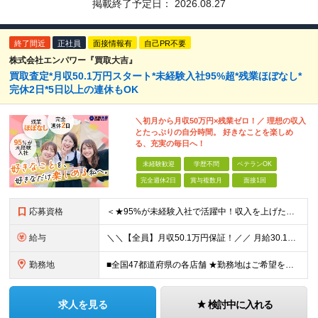
掲載終了予定日：
2026.08.27
終了間近
正社員
面接情報有
自己PR不要
株式会社エンパワー『買取大吉』
買取査定*月収50.1万円スタート*未経験入社95%超*残業ほぼなし*
完休2日*5日以上の連休もOK
＼初月から月収50万円×残業ゼロ！／ 理想の収入
とたっぷりの自分時間。 好きなことを楽しめ
る、充実の毎日へ！
未経験歓迎
学歴不問
ベテランOK
完全週休2日
賞与複数月
面接1回
応募資格
＜★95%が未経験入社で活躍中！収入を上げたい・新しいスキルを身につけたい方、大歓迎！★＞ ◆学歴不問・第二新卒歓迎 ◆社会人経験1年以上 ★100％人柄、意欲重視の採用です 「新しい環境でスタート
給与
＼＼【全員】月収50.1万円保証！／／ 月給30.1万円＋インセン＋特別手当20万円(半年間)＋賞与 ※経験者は優遇いたします（研修も免除の場合有） ※固定残業代:7万4000円以上/月45時間分
勤務地
■全国47都道府県の各店舗 ★勤務地はご希望を考慮の上、決定します ★今後も店舗を全国に拡大していきます ★U・Iターン歓迎（社宅あり） ★マイカー通勤OK（地域により規定あり。詳細はお問合せくださ
求人を見る
検討中に入れる