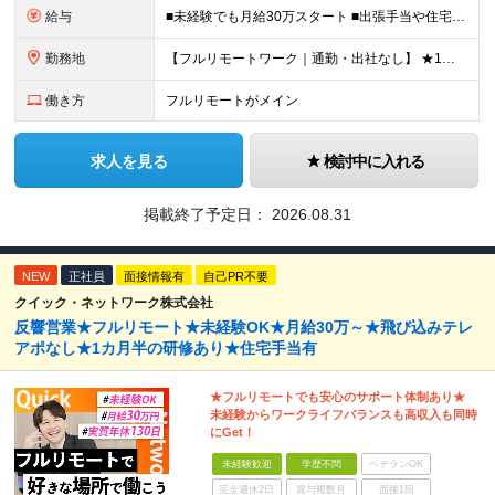
給与
■未経験でも月給30万スタート ■出張手当や住宅手当あり 【東京都・神奈川県】 月給35万円～60万円＋インセンティブ＋賞与＋諸手当 上記月給は、月42時間分の固定残業代（月8万3900円以上）を含
勤務地
【フルリモートワーク｜通勤・出社なし】 ★1人1台社用車貸与 ★転勤なし ★直帰直行OK 【本社】 兵庫県神戸市中央区明石町44 神戸御幸ビル4F ★☆積極採用中☆★ ◆北海道・東北：札幌／福島／
働き方
フルリモートがメイン
求人を見る
検討中に入れる
掲載終了予定日：
2026.08.31
NEW
正社員
面接情報有
自己PR不要
クイック・ネットワーク株式会社
反響営業★フルリモート★未経験OK★月給30万～★飛び込みテレ
アポなし★1カ月半の研修あり★住宅手当有
★フルリモートでも安心のサポート体制あり★
未経験からワークライフバランスも高収入も同時
にGet！
未経験歓迎
学歴不問
ベテランOK
完全週休2日
賞与複数月
面接1回