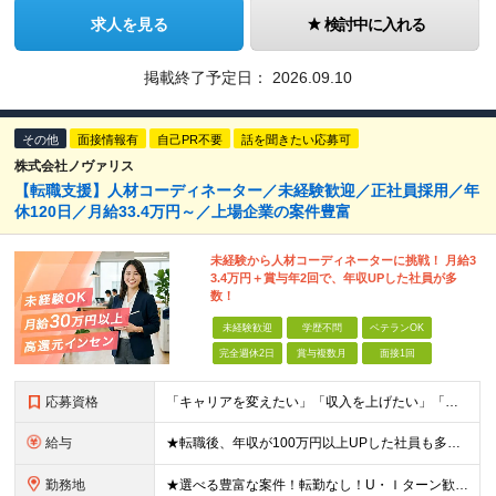
求人を見る
検討中に入れる
掲載終了予定日：
2026.09.10
その他
面接情報有
自己PR不要
話を聞きたい応募可
株式会社ノヴァリス
【転職支援】人材コーディネーター／未経験歓迎／正社員採用／年
休120日／月給33.4万円～／上場企業の案件豊富
未経験から人材コーディネーターに挑戦！ 月給3
3.4万円＋賞与年2回で、年収UPした社員が多
数！
未経験歓迎
学歴不問
ベテランOK
完全週休2日
賞与複数月
面接1回
応募資格
「キャリアを変えたい」「収入を上げたい」「将来に強いスキルを身につけたい」方歓迎！ ・未経験歓迎 ・学歴不問 ・第二新卒歓迎 ＼経験やスキルではなく、“これから”を重視します／ 「今のままでいい
給与
★転職後、年収が100万円以上UPした社員も多数！ 月給33.4万円～45万円＋諸手当＋賞与年2回 ※インセンティブが発生する案件もあります。 【固定残業代について】 なし（残業代は、実際の労働
勤務地
★選べる豊富な案件！転勤なし！U・Ｉターン歓迎！ 東京、神奈川、埼玉、千葉、愛知、大阪、兵庫、京都、広島、福岡をはじめとする全国各地のプロジェクト先。 プライム上場、グロース上場企業の大手～ベンチ