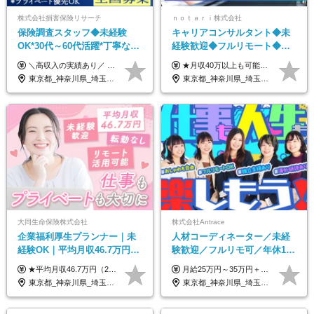
株式会社損害保険リサーチ
ｎｏｔａｒｉ株式会社
保険調査スタッフ◆未経験
キャリアコンサルタント◆未
OK*30代～60代活躍*丁寧な講
経験歓迎◆フルリモート◆フ
習・サポートあり*原則直行直
レックス制◆10時出勤・16時
＼高収入の実績あり／ なかには年収1000万円を超えるスペシャリストもいらっしゃいます！ 【完全出来高報酬制】 ★仕事に慣れるまで収入をサポート 1か月目：報酬が通常の2倍 2か月目：報酬が通常の1.5倍 ※災害に関する業務については、収入サポートの対象外 ※試用期間はありません ＊＊＊業務報酬の例＊＊＊ ・事故原因調査（4箇所確認）…1万5000円～ ・有無責／不正請求疑義調査（自動車案件）…2万円～ ・医療調査（1箇所確認）…1万7000円～ ・書類取付（1箇所訪問）…3000円～ ※上記は目安になります ※実際の報酬は業務報酬に応じた個々のスキル・実績を加味したものになります
★月収40万以上も可能！ ★能力・スキル・経験を考慮した年収額を設定します ■月給20万円～40万円＋決算賞与 ※経験・スキルを考慮のうえ決定します ※給与にはみなし残業代40時間分を含む。そのほか詳細に関しては別途面接時にご説明します ※試用期間3ヵ月あり。期間中の雇用形態・条件などに差異はありません
帰／全国募集・業務委託
退勤も可◆残業月10時間以内
東京都_神奈川県_埼玉県_千葉県_大阪府_愛知県_北海道_青森県_岩手県_宮城県_秋田県_山形県_福島県_茨城県_栃木県_群馬県_新潟県_山梨県_長野県_富山県_石川県_福井県_静岡県_岐阜県_三重県_兵庫県_京都府_滋賀県_奈良県_和歌山県_広島県_岡山県_鳥取県_島根県_山口県_徳島県_香川県_愛媛県_高知県_福岡県_熊本県_佐賀県_長崎県_大分県_宮崎県_鹿児島県_沖縄県
東京都_神奈川県_埼玉県_千葉県_大阪府_愛知県_北海道_青森県_岩手県_宮城県_秋田県_山形県_福島県_茨城県_栃木県_群馬県_新潟県_山梨県_長野県_富山県_石川県_福井県_静岡県_岐阜県_三重県_兵庫県_京都府_滋賀県_奈良県_和歌山県_広島県_岡山県_鳥取県_島根県_山口県_徳島県_香川県_愛媛県_高知県_福岡県_熊本県_佐賀県_長崎県_大分県_宮崎県_鹿児島県_沖縄県
大同生命保険株式会社
株式会社Antrace
企業福利厚生プランナー｜未
人材コーディネーター／未経
経験OK｜平均月収46.7万円｜
験歓迎／フルリモ可／年休127
リモートOK｜残業ほぼなし｜
日／おしゃれ自由／海外研修
★平均月収46.7万円（2024年度実績） ★安心の固定給＋賞与年2回＋インセンティブ！手当も充実 月給21万円～23万円＋諸手当＋インセンティブ＋賞与年2回 ※給与は年間平均の税込定例給与です。賞与は含みません。 ※約3週間の研修期間中は日当8000円を支給いたします。 ※試用期間6ヵ月あり（期間中の条件変更なし） ◆東京・神奈川・千葉・埼玉・愛知（一部）・京都・大阪・兵庫（一部）：月給23万円以上 ◆静岡（一部）・三重・岐阜：月給22万円以上 ◆上記以外の地域：月給21万円以上
月給25万円～35万円＋インセンティブ 未経験者：月給25万円～＋インセンティブ 経験者：月給35万円～＋インセンティブ （※経験者は営業経験5年以上の方を想定） ※経験・スキルなどを考慮のうえ、決定します ※時間外手当は別途全額支給します
転勤なし｜女性活躍中
年10回／美容・サウナ割あり
東京都_神奈川県_埼玉県_千葉県_大阪府_愛知県_北海道_青森県_岩手県_宮城県_秋田県_山形県_福島県_茨城県_栃木県_群馬県_新潟県_山梨県_長野県_富山県_石川県_福井県_静岡県_岐阜県_三重県_兵庫県_京都府_滋賀県_奈良県_和歌山県_広島県_岡山県_鳥取県_島根県_山口県_徳島県_香川県_愛媛県_高知県_福岡県_熊本県_佐賀県_長崎県_大分県_宮崎県_鹿児島県_沖縄県
東京都_神奈川県_埼玉県_千葉県_大阪府_愛知県_北海道_青森県_岩手県_宮城県_秋田県_山形県_福島県_茨城県_栃木県_群馬県_新潟県_山梨県_長野県_富山県_石川県_福井県_静岡県_岐阜県_三重県_兵庫県_京都府_滋賀県_奈良県_和歌山県_広島県_岡山県_鳥取県_島根県_山口県_徳島県_香川県_愛媛県_高知県_福岡県_熊本県_佐賀県_長崎県_大分県_宮崎県_鹿児島県_沖縄県