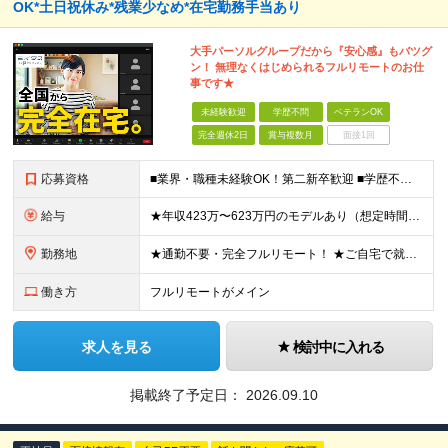
OK*土日祝休み*残業少なめ*在宅勤務手当あり
大手パーソルグループだから『安心感』もバツグ
ン！ 無理なくはじめられるフルリモートのお仕
事です★
未経験歓迎
学歴不問
ベテランOK
完全週休2日
賞与複数月
面接1回
応募資格
■業界・職種未経験OK！第二新卒歓迎 ■学歴不問 ■営業や販売サービス業・カスタマーサポートなど、顧客折衝経験をお持ちの方 ＜契約更新あり＞ 初回2ヵ月、2回目3ヵ月、3回目以降6ヵ月 ※目標の達
給与
★年収423万〜623万円のモデルあり（想定時間外手当10時間分含む） ★半年に一度ドカンと支給のボーナスあり（半年に1度最大150万円） 月給25万円〜＋各種手当＋インセンティブ ＊リモートワーク
勤務地
★通勤不要・完全フルリモート！ ★ご自宅で就業いただきます ……………………………………… 東京都品川区北品川5-1-18 住友不動産大崎ツインビル東館 ┗JR山手線・埼京線・湘南新宿ライン・りんかい
働き方
フルリモートがメイン
求人を見る
検討中に入れる
掲載終了予定日：
2026.09.10