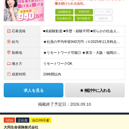
働き続けられる会社。
未経験歓迎
学歴不問
ベテランOK
完全週休2日
賞与複数月
面接1回
応募資格
■未経験歓迎 ■学歴・経験不問 ■何らかの社会人経験がある方 ＜こんな方に向いています！＞ ・頑張った分評価されたい方 ・将来役立つ知識を身につけたい方 ・新しいことを学ぶのが好きな方 ・趣味
給与
★社員の平均年収940万円（※2025年11月時点） ★転職者は全員収入アップを実現 ★入社半年で昇給した実績あり！ 【営業未経験】 月給35万8,000円～（固定残業代含む）＋インセンティブ ＋賞
勤務地
★リモートワーク可能◎ ★東京・大阪・福岡の3拠点で募集中／ご希望の勤務地で配属します ★転勤なし ＜東京支店＞ 東京都港区三田1丁目4番28号 三田国際ビル2階 ＜大阪本社＞ 大阪府大阪市北区梅
働き方
リモートワークOK
残業時間
20時間以内
求人を見る
検討中に入れる
掲載終了予定日：
2026.09.10
NEW
正社員
自己PR不要
大同生命保険株式会社