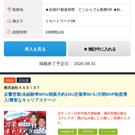
勤務地
★全国47都道府県、どこからでも勤務OK ★転勤なし！腰を据えて活躍◎ ★マイカー通勤OK（拠点による） ★業務に慣れたら、ゆくゆくはリモート併用やフルリモートも可能 全国のお客様先にて勤務していた
働き方
リモートワークOK
残業時間
10時間以内
求人を見る
検討中に入れる
掲載終了予定日：
2026.08.31
NEW
正社員
株式会社ＡＳＳＩＳＴ
反響営業/未経験率90%/残業月約10h/定着率90％/月間MVP制度導
入/豊富なキャリアステージ
元サッカー日本代表大津祐樹・酒井宏樹が創る
【テレアポ・飛び込み無し】の新しい営業のカタ
チ。
未経験歓迎
学歴不問
ベテランOK