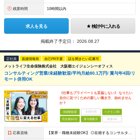
残業時間
10時間以内
求人を見る
検討中に入れる
掲載終了予定日：
2026.08.27
正社員
面接情報有
自己PR不要
話を聞きたい応募可
メットライフ生命保険株式会社 大阪都エイジェンシーオフィス
コンサルティング営業/未経験歓迎/平均月給80.1万円/ 賞与年4回/リ
モート併用OK
《仕事もプライベートも妥協しない》 なりたい
自分に近づくための新しい働き方、始めません
か？
未経験歓迎
学歴不問
ベテランOK
完全週休2日
賞与複数月
面接1回
応募資格
【業界・職種未経験OK】 ◎在籍するコンサルタントの多くが中途入社 ◎前職は介護士・アパレル店員・事務員など、未経験・異業種からの転職者90％以上！ ◎金融や保険の知識も不問 ◆高卒以上 ◆社会人経