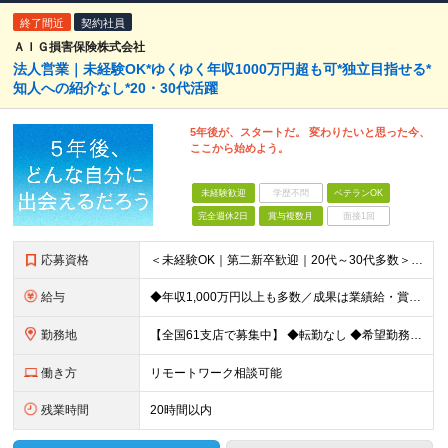
終了間近
契約社員
ＡＩＧ損害保険株式会社
法人営業｜未経験OK*ゆくゆく年収1000万円超も可*独立目指せる*
知人への紹介なし*20・30代活躍
5年後が、スタートだ。 変わりたいと思った今、
ここから始めよう。
未経験歓迎
学歴不問
ベテランOK
完全週休2日
賞与複数月
面接1回
応募資格
＜未経験OK｜第二新卒歓迎｜20代～30代多数＞ ◆業界未経験・営業未経験がほとんどです！ ◆高卒以上 ━━━━━━━━ 育成前提の採用です！ ━━━━━━━━ 「稼ぎたい」「経営者になりたい」など
給与
◆年収1,000万円以上も多数／成果は業績給・賞与に反映 ◆年収例1,233円／30代・4年目 月給24万4,094円～33万5,000円＋業績給＋賞与年2回（業績による） ※給与は配属エリアによ
勤務地
【全国61支店で募集中】 ◆転勤なし ◆希望勤務地を選べる ◆U・Iターンも歓迎です ----- 契約期間中は転勤がありません。 お住まいの地域でキャリアを築くことができます！ ----- ■北海道／
働き方
リモートワーク相談可能
残業時間
20時間以内