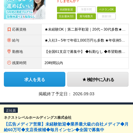
トしませんか？
未経験歓迎
学歴不問
ベテランOK
完全週休2日
賞与複数月
面接1回
応募資格
★未経験OK｜第二新卒歓迎｜20代～30代多数★ ┗業界未経験者、営業未経験がほとんどです！ ★高卒以上 ━━━━━━━━ 育成前提の採用です！ ━━━━━━━━ 「稼ぎたい」「経営者になりたい」な
給与
★入社3～5年で年収1,000万円も多数 ★年収例523万円／20代・2年目 月給24万4,094円～33万5,000円＋業績給＋賞与年2回（業績による） ※給与は配属エリアによって異なります ※
勤務地
【全国61支店で募集中】 ◆転勤なし ◆希望勤務地を選べる ◆U・Iターンも歓迎です ----- 契約期間中は転勤がありません。 お住まいの地域でキャリアを築くことができます！ ----- ■北海道／
残業時間
20時間以内
求人を見る
検討中に入れる
掲載終了予定日：
2026.09.03
正社員
ネクストレベルホールディングス株式会社
【広告メディア営業】未経験歓迎◆業界最大級の自社メディア◆月
給60万可◆支店長候補◆毎月インセン◆全国で募集中