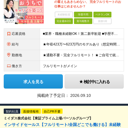
の蓄えもあきらめない、 完全フルリモートのお
仕事はじめませんか？
未経験歓迎
学歴不問
ベテランOK
完全週休2日
賞与複数月
面接1回
応募資格
■業界・職種未経験OK！第二新卒歓迎 ■学歴不問 ■営業や販売サービス業・カスタマーサポートなど、顧客折衝経験をお持ちの方 ＜契約更新あり＞ 初回2ヵ月、2回目3ヵ月、3回目以降6ヵ月 ※目標の達
給与
★年収423万〜623万円のモデルあり（想定時間外手当10時間分含む） ★半年に一度ドカンと支給のボーナスあり（半年に1度最大150万円） 月給25万円〜＋各種手当＋インセンティブ ＊リモートワーク
勤務地
★通勤不要・完全フルリモート！ ★ご自宅で就業いただきます ……………………………………… 東京都品川区北品川5-1-18 住友不動産大崎ツインビル東館 ┗JR山手線・埼京線・湘南新宿ライン・りんかい
働き方
フルリモートがメイン
求人を見る
検討中に入れる
掲載終了予定日：
2026.09.10
契約社員
面接情報有
自己PR不要
ミイダス株式会社【東証プライム上場パーソルグループ】
インサイドセールス【フルリモート/全国どこでも働ける】未経験