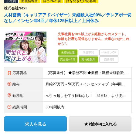
正社員
面接情報有
自己PR不要
話を聞きたい応募可
株式会社Nexil
人材営業（キャリアアドバイザー）未経験入社90%／テレアポ一切
なし／インセン年4回／年休125日以上／土日休み
先輩社員も90%以上が未経験からのスタート。
年齢も社歴も関係ありません。大事なのは"これ
から"。
未経験歓迎
学歴不問
ベテランOK
完全週休2日
賞与複数月
面接1回
応募資格
【応募条件】 ◆学歴不問 ◆業種・職種未経験歓迎 ◆35歳以下の方（※若年層の長期キャリア形成のため） ＼入社者の多くが"人と関わる仕事"出身です！／ 「今の環境より、もっと成果にコミットしたい」
給与
月給27万円～50万円＋インセンティブ（年4回／社内規定による）＋業績賞与（年1回） ※固定残業代(月35時間分/58,000円~)を含みます。超過分は別途支給。 ※残業平均時間：25時間以内 ※経験
勤務地
≪引っ越しを伴う転勤なし！「渋谷駅」より徒歩5分≫ 【東京本社】 東京都渋谷区渋谷2丁目16-1 Daiwa渋谷宮益坂ビル5階 (変更の範囲)上記を除く当社関連勤務地
残業時間
30時間以内
求人を見る
検討中に入れる