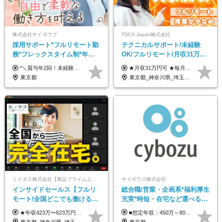
株式会社サイヨウブ
TDCX Japan株式会社
採用サポート*フルリモート勤
テクニカルサポート/未経験
務*フレックスタイム制*年休
OK/フルリモート/月収31万円
120日*土日祝休み*残業ほぼな
可/月最大3万のインセンティ
*＼賞与年2回！未経験から月給28万円スタート／* ◆月給28万～40万円＋賞与年2回＋各種インセンティブ ※経験・スキルを考慮の上、決定します ※試用期間6ヶ月間あり（期間中は月給26万円～になります。その他待遇等に差異はありません） ※月給には月35時間分の固定残業代含む（月5万4800円/超過分別途支給） ※ほとんどのメンバーが残業ゼロです！フレックスタイム制のため、自分の生活に合わせて調整できます。 ＼希望性で土曜日出勤あり／ お客様より「土曜日に応募者の対応をしてほしい」という ご要望を受けた際に、応募者対応⇒求職者との メッセージのやり取りなど、対応が発生する場合があります。 ※土曜日に出勤いただく場合は ・2時間稼働：4500円 ・4時間稼働：9000円 の給与が発生。勤務時間が4時間超えることは原則ありません。 短期間で高い給与をGETできるチャンスです♪
★月収31万円可 ★毎月「最大3万円」のインセンティブあり 月給266,228円～＋スキル手当（15,000円）＋インセンティブ（月最大3万円） ※月給例（月額最大額）：281,228 円＋残業代発生分 インセンティブを最大まで取得できた場合は、月額最大額：311,228円＋残業代発生分 となります ※経験・スキルなどを考慮し決定します ※残業代は1分単位で支給 ※試用期間3ヵ月あり（契約社員期間も給与・待遇に変更なし） ※インセンティブは効率性、顧客満足、勤怠状況等の結果により毎月金額が決定されます。 ＼”頑張り”はインセンティブで還元！／ 入社3ヶ月目から、目標数字やKPI、勤怠状況、お客様アンケートなどをもとに評価をスタート。 最短4ヶ月目にはインセンティブの支給も可能です！
し*育児中社員8割以上
ブ支給/平均年齢33歳
東京都
東京都_神奈川県_埼玉県_千葉県_大阪府_愛知県_北海道_青森県_岩手県_宮城県_秋田県_山形県_福島県_茨城県_栃木県_群馬県_新潟県_山梨県_長野県_富山県_石川県_福井県_静岡県_岐阜県_三重県_兵庫県_京都府_滋賀県_奈良県_和歌山県_広島県_岡山県_鳥取県_島根県_山口県_徳島県_香川県_愛媛県_高知県_福岡県_熊本県_佐賀県_長崎県_大分県_宮崎県_鹿児島県_沖縄県
ミイダス株式会社【東証プライム上場パーソルグループ】
サイボウズ株式会社
インサイドセールス【フルリ
総合職/営業・企画系*福利厚生
モート/全国どこでも働ける】
充実*時短・在宅など選べる働
未経験OK*土日祝休み*残業少
き方*賞与年2回
★年収423万〜623万円のモデルあり（想定時間外手当10時間分含む） ★半年に一度ドカンと支給のボーナスあり（半年に1度最大150万円） 月給25万円〜＋各種手当＋インセンティブ ＊リモートワーク手当（4000円/月） ＊リモートワーク一時金（1万5000円） ＊残業手当全額支給 ※経験・スキルにより月給を決定します ※試用期間：2ヵ月あり。期間中の雇用形態・給与・待遇に変更はありません 《頑張りはインセンティブとして還元！》 当社は5段階の評価制度を導入。 半期に1回の評価で最高ランク（5点）を獲得したメンバーには、 150万円のインセンティブを支給！ これが半年に一度のインセンティブとして支給されるため、 成果を出した分だけまとまった収入を得られる仕組みです。 【固定残業代について】 なし（残業代は、実際の労働時間に応じて別途全額支給）
■想定年収：450万～800万円（基本給12ヶ月分＋賞与2ヶ月分） ※上記想定年収はフルタイムの働き方を想定しています。 それ以外の働き方（勤務日数、時短、固定残業時間数の変更など）の場合 上記想定年収の支給を確約するものではありません ※賞与は全社の業績に応じて変動の可能性があります ※ご経験・スキルを考慮のうえ、当社規定により優遇します （試用期間3ヶ月有/給与・待遇に差異なし） ■昇給年1回 ■賞与年2回（2月・8月）
なめ*在宅勤務手当あり
東京都_神奈川県_埼玉県_千葉県_大阪府_愛知県_北海道_青森県_岩手県_宮城県_秋田県_山形県_福島県_茨城県_栃木県_群馬県_新潟県_山梨県_長野県_富山県_石川県_福井県_静岡県_岐阜県_三重県_兵庫県_京都府_滋賀県_奈良県_和歌山県_広島県_岡山県_鳥取県_島根県_山口県_徳島県_香川県_愛媛県_高知県_福岡県_熊本県_佐賀県_長崎県_大分県_宮崎県_鹿児島県_沖縄県
東京都