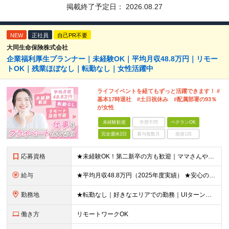
掲載終了予定日：
2026.08.27
NEW
正社員
自己PR不要
大同生命保険株式会社
企業福利厚生プランナー｜未経験OK｜平均月収48.8万円｜リモー
トOK｜残業ほぼなし｜転勤なし｜女性活躍中
ライフイベントを経てもずっと活躍できます！ #
基本17時退社 #土日祝休み #配属部署の93％
が女性
未経験歓迎
学歴不問
ベテランOK
完全週休2日
賞与複数月
面接1回
応募資格
★未経験OK！第二新卒の方も歓迎｜ママさんやブランクありの方など、20～50代女性が多数活躍中♪ ◆高卒以上 ◆社会人経験をお持ちの方 - 業界・業種・職種・経験年数は問いません。 «こんな方が
給与
★平均月収48.8万円（2025年度実績） ★安心の固定給＋賞与年2回＋インセンティブ！手当も充実 月給21万円～23万円＋諸手当＋インセンティブ＋賞与年2回 ※給与は年間平均の税込定例給与です。賞
勤務地
★転勤なし｜好きなエリアでの勤務｜UIターン歓迎 全国47都道府県にある支社のいずれかにて勤務していただきます。 ＜募集エリア＞ ◆北海道・東北：北海道/青森/宮城/岩手/秋田/山形/福島
働き方
リモートワークOK