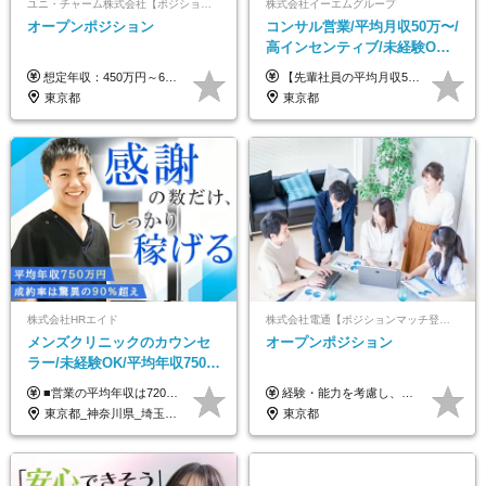
ユニ・チャーム株式会社【ポジションマッチ登録】
株式会社イーエムグループ
オープンポジション
コンサル営業/平均月収50万〜/
高インセンティブ/未経験OK/
残業なし/4,50代も活躍/ブラン
想定年収：450万円～650万円 ※経験・能力を考慮の上、規定により優遇いたします ※試用期間6ヵ月（その間の給与・待遇に変動はありません）
【先輩社員の平均月収50万円】 月給30万円以上+インセンティブ+その他手当 ※経験・スキルを考慮の上で給与を決定します ※上記には5万円（月20時間分）のみなし残業代と一律手当（営業手当4万円、能力評価手当4万円）を含みます ※上記を超える残業代は別途全額支給します ※試用期間：3ヶ月あり（試用期間中の待遇に差異なし）
ク可/面接1回
東京都
東京都
株式会社HRエイド
株式会社電通【ポジションマッチ登録】
メンズクリニックのカウンセ
オープンポジション
ラー/未経験OK/平均年収750万
円/4人に1人が年収1000万円超
■営業の平均年収は720万円！ ■4人に1人が年収1000万円超え 月給27万円～100万円+インセンティブ(平均月20～40万円程) ＜インセンティブ制度について＞ 当社では創業以来、頑張ったらその分稼げる環境づくりに注力。カウンセラー部署では、個人の成約金額・チームの成果・事業部の売上利益を掛け合わせる新しいインセンティブ制度を導入しました。あなたの頑張り次第で毎月高インセンティブが実現できる体制です！ ※上記金額には固定残業代（35,500円以上～・30時間分）が含まれます。時間超過分は追加支給します。 ※試用期間3か月あり。研修期間3か月中は、月給25万円～30万円になります。(固定残業代：35,500円～・23h分を含む) ※インセンティブの一部は、研修期間中から支給されます。その他待遇の差異はありません。
経験・能力を考慮し、当社規定により決定します。 ▼参考情報 ------------ 年収イメージ：500万～1500万
え/成約率90％
東京都_神奈川県_埼玉県_千葉県_大阪府_愛知県_北海道_宮城県_栃木県_群馬県_静岡県_兵庫県_京都府_岡山県_熊本県
東京都