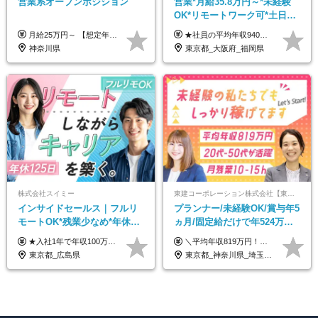
営業系オープンポジション
営業*月給35.8万円～*未経験
OK*リモートワーク可*土日祝
休み*年休123日以上*転職者全
月給25万円～ 【想定年収】 400万円～1000万円（残業代及び諸手当込） ※ご経験、前年収、ご年齢に応じて決定します。
★社員の平均年収940万円（※2025年11月時点） ★転職者は全員収入アップを実現 ★入社半年で昇給した実績あり！ 【営業未経験】 月給35万8,000円～（固定残業代含む）＋インセンティブ ＋賞与年2回 【管理職候補】 月給40万円～100万円＋インセンティブ＋賞与年2回 ※固定残業代は、時間外労働の有無にかかわらず月25時間分（月5万8,000円～）を支給します。 ※上記を超える時間外労働分は、別途追加で支給します。 ＼月給額が高い理由について／ 当社が扱うのは、1件あたり100万円以上となる高単価な金融商品です。 そのため月給ベースも高く設定して社員に還元しています。 ＜試用期間中の給与＞※営業未経験の方 試用期間2カ月あり。 月給25万円＋営業手当5万円（資格取得後より日割り支給） ※残業代は別途全額支給します。 ※その他の待遇に差異はありません。 ★時短勤務も可能です ・7時間勤務：月給26万2,500円～＋インセンティブ＋賞与（年2回） ・6時間勤務：月給24万円～＋インセンティブ＋賞与（年2回） （時短勤務例）9:00-16:00、10:00-17:00など
員が収入UP
神奈川県
東京都_大阪府_福岡県
株式会社スイミー
東建コーポレーション株式会社【東証プライム・名証プレミア上場】
インサイドセールス｜フルリ
プランナー/未経験OK/賞与年5
モートOK*残業少なめ*年休
ヵ月/固定給だけで年524万円
125日*住宅手当あり*副業
可能/二人に一人が年収700万
★入社1年で年収100万円アップの実績も！ ★営業インセンティブあり ★全国から勤務OK！地方でも給与水準は東京と同じです！ ■月給23万円～40万円＋各種手当＋賞与年2回(業績・規定による) ┗初年度想定年収：320万円～700万円 ※標準的な月間インセンティブの獲得金額・住宅手当含む ※給与は経験・スキルなどを考慮のうえ決定します ※上記には、固定残業代（月19時間分／2万9,200円～5万1,000円）を含みます。 超過分は別途追加支給いたします 【試用期間について】 ・試用期間6ヶ月間あり ・期間中の住宅手当の支給はありません ・雇用形態は契約社員になります。その他の待遇に変更はありません
＼平均年収819万円！社員の最大年収3,131万円／ ＼2人に1人が年収700万円以上／ ＼5人に1人が年収1,000万円以上！／ 固定給だけで、年収524万円も可能！ インセンティブだけでなく固定給でもしっかり稼げる仕組みです！ 【入社初年度】 年収400万～550万円＋インセンティブ →月給26万3,000円～29万5,600円＋賞与年2回（基本給×約5ヵ月分※前年度実績）＋インセンティブ＋各種手当 【インセンティブ】 1物件着工で目安80万～200万円 ※建物の契約金額実績によります 【各種手当】 ・都市手当…月1万円～3万円（首都圏・東海圏・関西圏で弊社指定の事業所に勤務する方が対象） ・家族手当…配偶者：月1万円、子供1名につき：月5千円 ・資格手当…FP資格1級：月1万円、2級：月5千円、3級：月3千円 ・役職手当…昇進欄に詳細記載（主任補：月5千円→主任：月1万円…） 【その他】 ※上記月給には、固定残業代【47時間分（7万3,800円以上）】が含まれます ※月平均残業時間は14時間と少なめです（2023年度） ※固定残業代の時間数を超える時間外労働は追加で支給 但し、時間数を超える時間外労働が発生する場合もあります（特別条項付き協定締結済）
OK*20代・30代が9割
円/休めて稼げる
東京都_広島県
東京都_神奈川県_埼玉県_千葉県_大阪府_愛知県_宮城県_茨城県_栃木県_群馬県_静岡県_兵庫県_京都府_福岡県