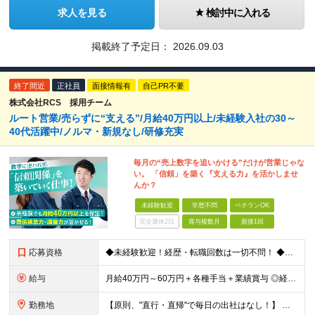
求人を見る
検討中に入れる
掲載終了予定日：
2026.09.03
終了間近
正社員
面接情報有
自己PR不要
株式会社RCS 採用チーム
ルート営業/売らずに“支える”/月給40万円以上/未経験入社の30～
40代活躍中/ノルマ・新規なし/研修充実
毎月の“売上数字を追いかける”だけが営業じゃな
い。 「信頼」を築く『支える力』を活かしませ
んか？
未経験歓迎
学歴不問
ベテランOK
完全週休2日
賞与複数月
面接1回
応募資格
◆未経験歓迎！経歴・転職回数は一切不問！ ◆異業界出身の30代・40代も活躍中！ ◆U・Iターン希望の方も歓迎（引越費用規定あり） 【応募要件】 ■高卒以上 ■普通自動車運転免許（AT限定可） ■基
給与
月給40万円～60万円＋各種手当＋業績賞与 ◎経験や能力等を考慮し、優遇いたします！ ◎成果により業績賞与を年2回支給します！ 上記月給には、固定残業代として 「60,800円～95,000円（28
勤務地
【原則、"直行・直帰"で毎日の出社はなし！】 東京・埼玉・千葉・神奈川などを中心とした 周辺エリアの現場に「直行・直帰」となります！ ■関東第一第二支部 埼玉県八潮市大字二丁目1142-2 ◎最寄り