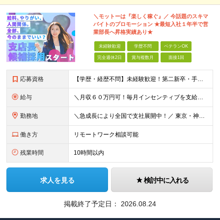
＼モットーは『楽しく稼ぐ』／ 今話題のスキマ
バイトのプロモーション ★最短⼊社１年半で営
業部⻑へ昇格実績あり★
未経験歓迎
学歴不問
ベテランOK
完全週休2日
賞与複数月
面接1回
応募資格
【学歴・経歴不問】未経験歓迎！第⼆新卒・⼿に職をつけたい・新たな挑戦者⼤歓迎！⼈柄・意欲重視の採⽤♪ ＼これまでの経験・スキルは⼀切不問／ 新たな⼀歩を全⼒で応援します！ ★経歴・学歴不問 ★未経
給与
＼⽉収６０万円可！毎⽉インセンティブを⽀給／ ⽉給３０万円〜+ダブルインセンティブ（個⼈+⽀店達成率に応じて） ※営業⼿当含む ▼下記固定残業代を含みます ・関東圏：5万8000円〜（⽉36h分）＋
勤務地
＼急成⻑により全国で⽀社展開中！／ 東京・神奈川・埼⽟・千葉・⼤阪・名古屋・神⼾・新潟・⾦沢・京都・広島・福岡などで募集中！ ★東京、⼤阪、名古屋、福岡は急募のため、特に選考優遇します★ ◎勤務地は
働き方
リモートワーク相談可能
残業時間
10時間以内
求人を見る
検討中に入れる
掲載終了予定日：
2026.08.24