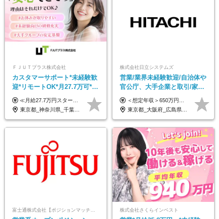
ＦＪＵＴプラス株式会社
株式会社日立システムズ
カスタマーサポート*未経験歓
営業/業界未経験歓迎/自治体や
迎*リモートOK*月27.7万可*賞
官公庁、大手企業と取引/家
与年2回*転勤なし*連休
族・住宅手当あり/年間休日
≪月給27.7万円スタートも可／賞与年2回≫ ■月給21万円～27.7万円＋各種手当＋賞与年2回 ※給与は勤務地に応じて変更します ※年齢や経験・スキルなどを考慮して決定します ※時間外手当は全額支給 ※上記は初年度の月給となります ※試用期間3ヶ月（その他待遇に差異はありません） 【固定残業代について】 なし（残業代は、実際の労働時間に応じて別途全額支給）
＜想定年収＞650万円～800万円以上 ※リーダークラスで裁量労働制適用の場合 【リーダークラス】月給35万円以上～月給50万円以上＋賞与2回 ▼年収650万円 ／ 32歳 主任クラス ／月給350,000円＋賞与 ＜想定年収＞500万円～650万円以上 ※メンバークラスは残業代別途全額支給 【メンバークラス】月給23万4500円以上～月給35万円以上＋賞与2回 ▼年収560万円 ／ 28歳 ／月給278,500円＋賞与＋時間外手当 【各種手当が充実】 ◎通勤手当 ◎家族手当 ◎住宅手当（賃貸料の50％を支給◎当社規定あり）など ※経験・年齢を考慮の上、当社規定により優遇します。 ※試用期間3ヶ月(給与・条件面に変更ありません)
OK/ZE010232
127日/賞与年2回
東京都_神奈川県_千葉県_大阪府_愛知県_北海道_長野県_石川県_広島県_福岡県
東京都_大阪府_広島県_岡山県
富士通株式会社【ポジションマッチ登録】
株式会社さくらインベスト