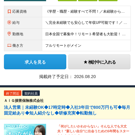
応募資格
《学歴・職歴・経験すべて不問！／未経験からのチャレンジ大歓迎◎》 ▼こんな気持ち、ひとつでも当てはまる方はぜひ！ □ なにか、人生を変えるきっかけがほしい □ 立ち仕事に疲れて、そろそろ座り仕事がい
給与
＼完全未経験でも安心して年収UP可能です！／ -------------- 【1】営業 月給25万円～80万円＋賞与 【2】事務 月給21万円～50万円＋賞与 【3】マーケ 月給25万円～80万円
勤務地
日本全国で募集中！リモート希望者も大歓迎！ ※クライアントオフィスへの出勤が必要な場合は、 「東京オフィス」または「首都圏・関西圏」になります ※勤務地の選択はご希望を考慮し、転居を伴う転勤はありま
働き方
フルリモートがメイン
求人を見る
検討中に入れる
掲載終了予定日：
2026.08.20
終了間近
契約社員
ＡＩＧ損害保険株式会社
法人営業｜未経験OK◆17時定時◆入社3年目で800万円も可◆毎月
固定給あり◆知人紹介なし◆研修充実◆転勤無し
「何がしたいかわからない」そんな人でも大丈
夫！ "新しい自分"に出会うための5年間をスター