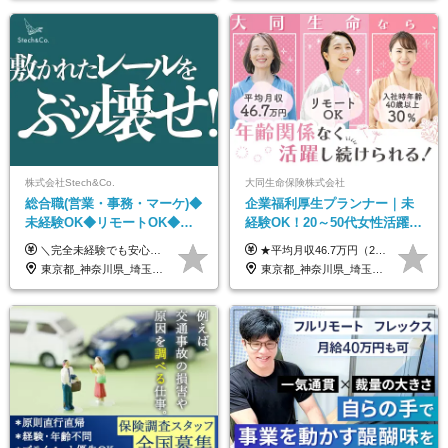
株式会社Stech&Co.
大同生命保険株式会社
総合職(営業・事務・マーケ)◆
企業福利厚生プランナー｜未
未経験OK◆リモートOK◆学
経験OK！20～50代女性活躍｜
歴不問◆20代活躍中！
リモートOK｜平均月収46.7万
＼完全未経験でも安心して年収UP可能です！／ -------------- 【1】営業 月給25万円～80万円＋賞与 【2】事務 月給21万円～50万円＋賞与 【3】マーケ 月給25万円～80万円＋賞与 ※試用期間3ヶ月間の待遇に変動はありません。 ※みなし残業代(月20時間分29,725円～)を含む。（※超過分は追加支給）
★平均月収46.7万円（2024年度実績） ★安心の固定給＋賞与年2回＋インセンティブ！手当も充実 月給21万円～23万円＋諸手当＋インセンティブ＋賞与年2回 ※給与は年間平均の税込定例給与です。賞与は含みません。 ※約3週間の研修期間中は日当8000円を支給いたします。 ※試用期間6ヵ月あり（期間中の条件変更なし） ◆東京・神奈川・千葉・埼玉・愛知（一部）・京都・大阪・兵庫（一部）：月給23万円以上 ◆静岡（一部）・三重・岐阜：月給22万円以上 ◆上記以外の地域：月給21万円以上
｜子育て＆介護支援◎
東京都_神奈川県_埼玉県_千葉県_大阪府_愛知県_北海道_青森県_岩手県_宮城県_秋田県_山形県_福島県_茨城県_栃木県_群馬県_新潟県_山梨県_長野県_富山県_石川県_福井県_静岡県_岐阜県_三重県_兵庫県_京都府_滋賀県_奈良県_和歌山県_広島県_岡山県_鳥取県_島根県_山口県_徳島県_香川県_愛媛県_高知県_福岡県_熊本県_佐賀県_長崎県_大分県_宮崎県_鹿児島県_沖縄県
東京都_神奈川県_埼玉県_千葉県_大阪府_愛知県_北海道_青森県_岩手県_宮城県_秋田県_山形県_福島県_茨城県_栃木県_群馬県_新潟県_山梨県_長野県_富山県_石川県_福井県_静岡県_岐阜県_三重県_兵庫県_京都府_滋賀県_奈良県_和歌山県_広島県_岡山県_鳥取県_島根県_山口県_徳島県_香川県_愛媛県_高知県_福岡県_熊本県_佐賀県_長崎県_大分県_宮崎県_鹿児島県_沖縄県