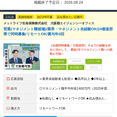
掲載終了予定日：
2026.08.24
正社員
面接情報有
自己PR不要
話を聞きたい応募可
メットライフ生命保険株式会社 大阪都エイジェンシーオフィス
営業(マネジメント職候補)/業界・マネジメント未経験OK/24都道府
県で同時募集/リモートOK/賞与年4回
《全国同時募集／大型採用》 今までの経験を存
分に活かして、 最短1年でマネジメント職への挑
戦も可能！
未経験歓迎
学歴不問
ベテランOK
完全週休2日
賞与複数月
面接1回
応募資格
≪業界未経験者も歓迎≫ ◆高卒以上 ◆2年以上社会人経験がある方 ★業界経験や知識の有無ではなく、 「そのお客さまにとっての最善策を真剣に考える姿勢」や 「お客さまにベストまたはセカンドベストの施
給与
◎マネジメント職平均年収1400万円（2025年度の税込定例給与実績。） 【STEP1】まずはコンサルタントからスタート ◆初任給月給：20万円から35万円＋業績給＋賞与年4回（※個人業績による）
勤務地
★転勤なし ★リモートワークOK ★住み慣れた街で長く働き続けられます！ ■ご希望を考慮した上で勤務地を決定いたします ■地域のお客さまとの長期に亘る信頼関係を重視するため転勤無し。 ■U・Iタ
働き方
リモートワークOK