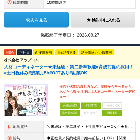
残業時間
10時間以内
求人を見る
検討中に入れる
掲載終了予定日：
2026.08.27
NEW
正社員
面接情報有
自己PR不要
話を聞きたい応募可
株式会社 アップコム
人材コーディネーター★未経験・第二新卒歓迎#育成前提の採用！
#土日祝休み#残業月5h#OJTあり#副業OK
挨拶や名刺の渡し方など…基礎から学べるから、
あなたも数ヶ月後には人材コーディネーターデビ
ュー！
未経験歓迎
学歴不問
ベテランOK
完全週休2日
賞与複数月
面接1回
応募資格
＼未経験・第二新卒・正社員デビューOK／ ★育成前提の採用を実施中！ ■経歴・ブランク不問 ■学歴不問 ≪≪特別なスキルや経験は必要なし！≫≫ 当社では人柄重視の採用を実施しています。 働く先輩社員
給与
◆正社員／契約社員※給与前払いもOK♪ 【関東（一都三県）】 月給25万円～ ※固定残業代（月20時間分／月3万2383円）を含む。超過分は別途支給。 ※試用期間中の給与は月給23万円～ 【関東（北