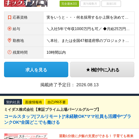
完全週休2日
賞与複数月
面接1回
応募資格
実をいうと・・・何名採用するか上限を決めていません！ なので、カルチャーフィットする方は【全員採用】します！ ＼弊社のカルチャーに合う方／ □人に喜んでもらうことが好き □何かに打ち込む人を応援した
給与
＼入社5年で年収1000万円も可／ ◆月給25万円～70万円＋賞与 ※経験・能力などを考慮の上、決定いたします。 ※残業代は別途全額支給いたします。 ※試用期間は6ヶ月です。その間の雇用形態は契約
勤務地
＼本社、または全国47都道府県のプロジェクト先／ ◎希望に合わせた勤務地でご活躍いただけます！ ◎引っ越しを伴う転勤はございません。 【本社】 東京都中央区銀座1-7-16 コミット銀座ビル4F
残業時間
10時間以内
求人を見る
検討中に入れる
掲載終了予定日：
2026.08.13
契約社員
面接情報有
自己PR不要
ミイダス株式会社【東証プライム上場パーソルグループ】
コールスタッフ[フルリモート]*未経験OK*ママ社員も活躍中*ブラ
ンクOK*全国どこでも働ける
退勤1分後に夕飯の支度ができる！ 子育ても将来