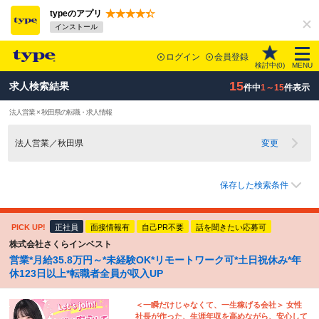
typeのアプリ
インストール
ログイン
会員登録
検討中(
0
)
MENU
15
求人検索結果
件中
1～15
件表示
法人営業 × 秋田県の転職・求人情報
法人営業／秋田県
変更
保存した検索条件
PICK UP!
正社員
面接情報有
自己PR不要
話を聞きたい応募可
株式会社さくらインベスト
営業*月給35.8万円～*未経験OK*リモートワーク可*土日祝休み*年
休123日以上*転職者全員が収入UP
＜一瞬だけじゃなくて、一生稼げる会社＞ 女性
社長が作った、生涯年収を高めながら、安心して