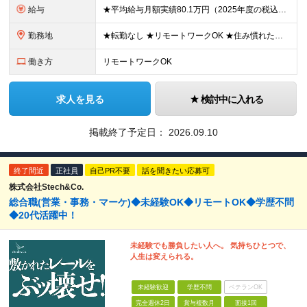
給与
★平均給与月額実績80.1万円（2025年度の税込定例給与実績となります） ◆初任給月給：20万円から35万円＋業績給＋賞与年4回（※個人業績による） ※初任給内訳／基本給10万円＋初期補給10万
勤務地
★転勤なし ★リモートワークOK ★住み慣れた街で長く働き続けられます！ ■ご希望を考慮した上で勤務地を決定いたします ■地域のお客さまとの長期に亘る信頼関係を重視するため転勤無し。 ■U・Iタ
働き方
リモートワークOK
求人を見る
検討中に入れる
掲載終了予定日：
2026.09.10
終了間近
正社員
自己PR不要
話を聞きたい応募可
株式会社Stech&Co.
総合職(営業・事務・マーケ)◆未経験OK◆リモートOK◆学歴不問
◆20代活躍中！
未経験でも勝負したい人へ。 気持ちひとつで、
人生は変えられる。
未経験歓迎
学歴不問
ベテランOK
完全週休2日
賞与複数月
面接1回