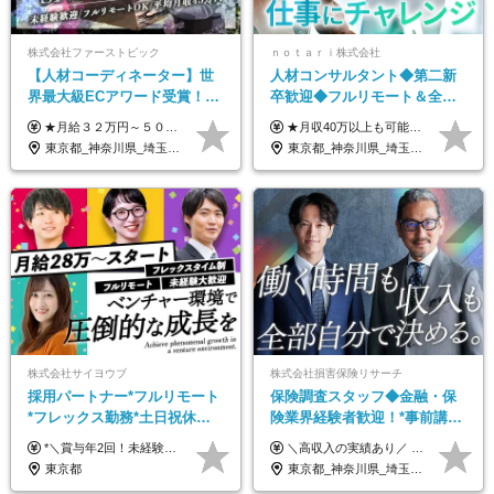
株式会社ファーストピック
ｎｏｔａｒｉ株式会社
【人材コーディネーター】世
人材コンサルタント◆第二新
界最大級ECアワード受賞！フ
卒歓迎◆フルリモート＆全国
ルリモート／未経験◎／月給
から勤務OK◆残業月10h以内
★月給３２万円～５０万円＋インセンティブ賞与＋決算賞与★ （30時間の固定残業代、一律月54,750円を含む。超過分は支給） ※経験・スキルを考慮の上、決定 ※昇給：随時あり 【インセンティブについて】 自社サービスを提案し、サービス化した場合、一部の利益をインセンティブとして還元します。 試用期間中（6か月間）は、下記の給与となります。 【一都三県、大阪、名古屋、福岡の方】 月給２４万円～＋役職手当＋インセンティブ賞与 【一都三県以外の関東圏、九州、東北、北海道、その他地域の方】 月給２０万円～＋役職手当＋インセンティブ賞与 ※試用期間6ヶ月 ※試用期間中の待遇・福利厚生に差異はなし
★月収40万以上も可能！ ★能力・スキル・経験を考慮した年収額を設定します ★年功序列ではなく、チャレンジを評価して給与に反映！ ■月給20万円～40万円＋決算賞与 ※経験・スキルを考慮のうえ決定します ※給与にはみなし残業代40時間分を含む。そのほか詳細に関しては別途面接時にご説明します ※試用期間3ヵ月あり。期間中の雇用形態・条件などに差異はありません
３２万円～／年休１３０日以
◆フレックス制
東京都_神奈川県_埼玉県_千葉県_大阪府_愛知県_北海道_青森県_岩手県_宮城県_秋田県_山形県_福島県_茨城県_栃木県_群馬県_静岡県_岐阜県_三重県_兵庫県_京都府_滋賀県_奈良県_和歌山県_広島県_岡山県_鳥取県_島根県_山口県_福岡県_熊本県_佐賀県_長崎県_大分県_宮崎県_鹿児島県
東京都_神奈川県_埼玉県_千葉県_大阪府_愛知県_北海道_青森県_岩手県_宮城県_秋田県_山形県_福島県_茨城県_栃木県_群馬県_新潟県_山梨県_長野県_富山県_石川県_福井県_静岡県_岐阜県_三重県_兵庫県_京都府_滋賀県_奈良県_和歌山県_広島県_岡山県_鳥取県_島根県_山口県_徳島県_香川県_愛媛県_高知県_福岡県_熊本県_佐賀県_長崎県_大分県_宮崎県_鹿児島県_沖縄県
上／
株式会社サイヨウブ
株式会社損害保険リサーチ
採用パートナー*フルリモート
保険調査スタッフ◆金融・保
*フレックス勤務*土日祝休み*
険業界経験者歓迎！*事前講習
月給28万円～*産育休取得実績
あり*30代～60代活躍*調査は
*＼賞与年2回！未経験から月給28万円スタート／* ★昇給年12回あり！随時昇給のチャンス ◆月給28万～40万円＋賞与年2回＋各種インセンティブ ※経験・スキルを考慮の上、決定します ※試用期間6ヶ月間あり（期間中は月給26万円～になります。その他待遇等に差異はありません） ※月給には月35時間分の固定残業代含む（月5万4800円/超過分別途支給） ※ほとんどのメンバーが残業ゼロです！フレックスタイム制のため、自分の生活に合わせて調整できます。 ＼希望性で土曜日出勤あり／ お客様より「土曜日に応募者の対応をしてほしい」という ご要望を受けた際に、応募者対応⇒求職者との メッセージのやり取りなど、対応が発生する場合があります。 ※土曜日に出勤いただく場合は ・2時間稼働：4500円 ・4時間稼働：9000円 の給与が発生。勤務時間が4時間超えることは原則ありません。 短期間で高い給与をGETできるチャンスです♪
＼高収入の実績あり／ なかには年収1000万円を超える方もいらっしゃいます！ 【完全出来高報酬制】 ★仕事に慣れるまで収入をサポート 1か月目：報酬が通常の2倍 2か月目：報酬が通常の1.5倍 ※災害に関する業務については、収入サポートの対象外 ※試用期間はありません ＊＊＊業務報酬の例＊＊＊ ・事故原因調査（4箇所確認）…1万5000円～ ・有無責／不正請求疑義調査（自動車案件）…2万円～ ・医療調査（1箇所確認）…1万7000円～ ・書類取付（1箇所訪問）…3000円～ ※上記は目安になります ※実際の報酬は業務報酬に応じた個々のスキル・実績を加味したものになります
あり*年間休日120日
原則直行直帰*高収入可
東京都
東京都_神奈川県_埼玉県_千葉県_大阪府_愛知県_北海道_青森県_岩手県_宮城県_秋田県_山形県_福島県_茨城県_栃木県_群馬県_新潟県_山梨県_長野県_富山県_石川県_福井県_静岡県_岐阜県_三重県_兵庫県_京都府_滋賀県_奈良県_和歌山県_広島県_岡山県_鳥取県_島根県_山口県_徳島県_香川県_愛媛県_高知県_福岡県_熊本県_佐賀県_長崎県_大分県_宮崎県_鹿児島県_沖縄県