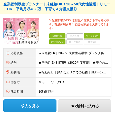
企業福利厚生プランナー｜未経験OK！20～50代女性活躍｜リモー
トOK｜平均月収48.8万｜子育て＆介護支援◎
＼配属部署の93％は女性／ 何歳からでも始めや
すい育成体制あり！ 自分も家族も大切にできま
す♪
未経験歓迎
学歴不問
ベテランOK
完全週休2日
賞与複数月
面接1回
応募資格
★未経験OK｜20～50代女性活躍中♪ブランクありの方・ママさんも活躍中 ◆高卒以上 ◆社会人経験をお持ちの方 - 業界・業種・職種・経験年数は問いません。 «こんな方が応募＆入社しています！»
給与
★平均月収48.8万円（2025年度実績） ★安心の固定給＋賞与年2回＋インセンティブ！手当も充実 月給21万円～23万円＋諸手当＋インセンティブ＋賞与年2回 ※給与は年間平均の税込定例給与です。賞
勤務地
★転勤なし｜好きなエリアでの勤務｜UIターン歓迎 全国47都道府県にある支社のいずれかにて勤務していただきます。 ＜募集エリア＞ ◆北海道・東北：北海道/青森/宮城/岩手/秋田/山形/福島
働き方
リモートワークOK
残業時間
10時間以内
求人を見る
検討中に入れる