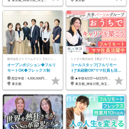
株式会社ストリームライン【ポジションマッチ登録】
ミイダス株式会社【東証プライム上場パーソルグループ】
オープンポジション◆フルリ
コールスタッフ[フルリモー
モートOK◆フレックス制
ト]*未経験OK*ママ社員も活躍
中*ブランクOK*全国どこでも
想定年収：4,000,000円 ～ 8,000,000円 月給：288,000円 ～ 570,000円 ※ご経験・能力に応じて決定いたします。 ※上記額にはみなし残業代を含みます。 ※超過分は全額支給いたします。 ※みなし残業代 45,000円 ～ 89,050円／月 ※みなし残業時間 20時間／月 ※試用期間：3ヶ月（試用期間中の待遇に差異はありません） 【固定残業代について】 固定残業20時間分（45,000円～89,050円）を含む ※超過分は別途全額支給
★年収423万〜623万円のモデルあり（想定時間外手当10時間分含む） ★半年に一度ドカンと支給のボーナスあり（半年に1度最大150万円） 月給25万円〜＋各種手当＋インセンティブ ＊リモートワーク手当（4000円/月） ＊リモートワーク一時金（1万5000円） ＊残業手当全額支給 ※経験・スキルにより月給を決定します ※試用期間：2ヵ月あり。期間中の雇用形態・給与・待遇に変更はありません 《頑張りはインセンティブとして還元！》 当社は5段階の評価制度を導入。 半期に1回の評価で最高ランク（5点）を獲得したメンバーには、 150万円のインセンティブを支給！ これが半年に一度のインセンティブとして支給されるため、 成果を出した分だけまとまった収入を得られる仕組みです。 【固定残業代について】 なし（残業代は、実際の労働時間に応じて別途全額支給）
働ける
東京都
東京都_神奈川県_埼玉県_千葉県_大阪府_愛知県_北海道_青森県_岩手県_宮城県_秋田県_山形県_福島県_茨城県_栃木県_群馬県_新潟県_山梨県_長野県_富山県_石川県_福井県_静岡県_岐阜県_三重県_兵庫県_京都府_滋賀県_奈良県_和歌山県_広島県_岡山県_鳥取県_島根県_山口県_徳島県_香川県_愛媛県_高知県_福岡県_熊本県_佐賀県_長崎県_大分県_宮崎県_鹿児島県_沖縄県