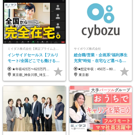
ミイダス株式会社【東証プライム上場パーソルグループ】
サイボウズ株式会社
インサイドセールス【フルリ
総合職/営業・企画系*福利厚生
モート/全国どこでも働ける】
充実*時短・在宅など選べる働
未経験OK*土日祝休み*残業少
き方*賞与年2回
★年収423万〜623万円のモデルあり（想定時間外手当10時間分含む） ★半年に一度ドカンと支給のボーナスあり（半年に1度最大150万円） 月給25万円〜＋各種手当＋インセンティブ ＊リモートワーク手当（4000円/月） ＊リモートワーク一時金（1万5000円） ＊残業手当全額支給 ※経験・スキルにより月給を決定します ※試用期間：2ヵ月あり。期間中の雇用形態・給与・待遇に変更はありません 《頑張りはインセンティブとして還元！》 当社は5段階の評価制度を導入。 半期に1回の評価で最高ランク（5点）を獲得したメンバーには、 150万円のインセンティブを支給！ これが半年に一度のインセンティブとして支給されるため、 成果を出した分だけまとまった収入を得られる仕組みです。 【固定残業代について】 なし（残業代は、実際の労働時間に応じて別途全額支給）
■想定年収：450万～800万円（基本給12ヶ月分＋賞与2ヶ月分） ※上記想定年収はフルタイムの働き方を想定しています。 それ以外の働き方（勤務日数、時短、固定残業時間数の変更など）の場合 上記想定年収の支給を確約するものではありません ※賞与は全社の業績に応じて変動の可能性があります ※ご経験・スキルを考慮のうえ、当社規定により優遇します （試用期間3ヶ月有/給与・待遇に差異なし） ■昇給年1回 ■賞与年2回（2月・8月）
なめ*在宅勤務手当あり
東京都_神奈川県_埼玉県_千葉県_大阪府_愛知県_北海道_青森県_岩手県_宮城県_秋田県_山形県_福島県_茨城県_栃木県_群馬県_新潟県_山梨県_長野県_富山県_石川県_福井県_静岡県_岐阜県_三重県_兵庫県_京都府_滋賀県_奈良県_和歌山県_広島県_岡山県_鳥取県_島根県_山口県_徳島県_香川県_愛媛県_高知県_福岡県_熊本県_佐賀県_長崎県_大分県_宮崎県_鹿児島県_沖縄県
東京都