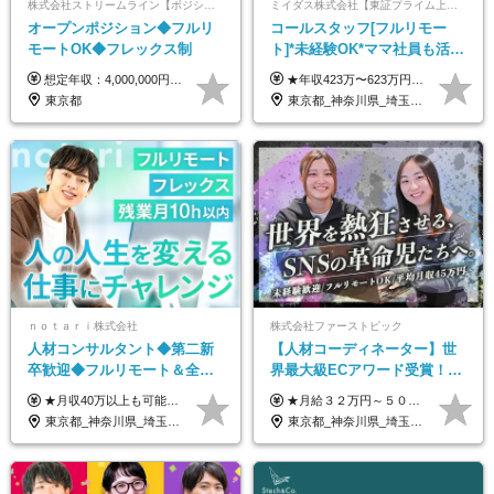
株式会社ストリームライン【ポジションマッチ登録】
ミイダス株式会社【東証プライム上場パーソルグループ】
オープンポジション◆フルリ
コールスタッフ[フルリモー
モートOK◆フレックス制
ト]*未経験OK*ママ社員も活躍
中*ブランクOK*全国どこでも
想定年収：4,000,000円 ～ 8,000,000円 月給：288,000円 ～ 570,000円 ※ご経験・能力に応じて決定いたします。 ※上記額にはみなし残業代を含みます。 ※超過分は全額支給いたします。 ※みなし残業代 45,000円 ～ 89,050円／月 ※みなし残業時間 20時間／月 ※試用期間：3ヶ月（試用期間中の待遇に差異はありません） 【固定残業代について】 固定残業20時間分（45,000円～89,050円）を含む ※超過分は別途全額支給
★年収423万〜623万円のモデルあり（想定時間外手当10時間分含む） ★半年に一度ドカンと支給のボーナスあり（半年に1度最大150万円） 月給25万円〜＋各種手当＋インセンティブ ＊リモートワーク手当（4000円/月） ＊リモートワーク一時金（1万5000円） ＊残業手当全額支給 ※経験・スキルにより月給を決定します ※試用期間：2ヵ月あり。期間中の雇用形態・給与・待遇に変更はありません 《頑張りはインセンティブとして還元！》 当社は5段階の評価制度を導入。 半期に1回の評価で最高ランク（5点）を獲得したメンバーには、 150万円のインセンティブを支給！ これが半年に一度のインセンティブとして支給されるため、 成果を出した分だけまとまった収入を得られる仕組みです。 【固定残業代について】 なし（残業代は、実際の労働時間に応じて別途全額支給）
働ける
東京都
東京都_神奈川県_埼玉県_千葉県_大阪府_愛知県_北海道_青森県_岩手県_宮城県_秋田県_山形県_福島県_茨城県_栃木県_群馬県_新潟県_山梨県_長野県_富山県_石川県_福井県_静岡県_岐阜県_三重県_兵庫県_京都府_滋賀県_奈良県_和歌山県_広島県_岡山県_鳥取県_島根県_山口県_徳島県_香川県_愛媛県_高知県_福岡県_熊本県_佐賀県_長崎県_大分県_宮崎県_鹿児島県_沖縄県
ｎｏｔａｒｉ株式会社
株式会社ファーストピック
人材コンサルタント◆第二新
【人材コーディネーター】世
卒歓迎◆フルリモート＆全国
界最大級ECアワード受賞！フ
から勤務OK◆残業月10h以内
ルリモート／未経験◎／月給
★月収40万以上も可能！ ★能力・スキル・経験を考慮した年収額を設定します ★年功序列ではなく、チャレンジを評価して給与に反映！ ■月給20万円～40万円＋決算賞与 ※経験・スキルを考慮のうえ決定します ※給与にはみなし残業代40時間分を含む。そのほか詳細に関しては別途面接時にご説明します ※試用期間3ヵ月あり。期間中の雇用形態・条件などに差異はありません
★月給３２万円～５０万円＋インセンティブ賞与＋決算賞与★ （30時間の固定残業代、一律月54,750円を含む。超過分は支給） ※経験・スキルを考慮の上、決定 ※昇給：随時あり 【インセンティブについて】 自社サービスを提案し、サービス化した場合、一部の利益をインセンティブとして還元します。 試用期間中（6か月間）は、下記の給与となります。 【一都三県、大阪、名古屋、福岡の方】 月給２４万円～＋役職手当＋インセンティブ賞与 【一都三県以外の関東圏、九州、東北、北海道、その他地域の方】 月給２０万円～＋役職手当＋インセンティブ賞与 ※試用期間6ヶ月 ※試用期間中の待遇・福利厚生に差異はなし
◆フレックス制
３２万円～／年休１３０日以
東京都_神奈川県_埼玉県_千葉県_大阪府_愛知県_北海道_青森県_岩手県_宮城県_秋田県_山形県_福島県_茨城県_栃木県_群馬県_新潟県_山梨県_長野県_富山県_石川県_福井県_静岡県_岐阜県_三重県_兵庫県_京都府_滋賀県_奈良県_和歌山県_広島県_岡山県_鳥取県_島根県_山口県_徳島県_香川県_愛媛県_高知県_福岡県_熊本県_佐賀県_長崎県_大分県_宮崎県_鹿児島県_沖縄県
東京都_神奈川県_埼玉県_千葉県_大阪府_愛知県_北海道_青森県_岩手県_宮城県_秋田県_山形県_福島県_茨城県_栃木県_群馬県_静岡県_岐阜県_三重県_兵庫県_京都府_滋賀県_奈良県_和歌山県_広島県_岡山県_鳥取県_島根県_山口県_福岡県_熊本県_佐賀県_長崎県_大分県_宮崎県_鹿児島県
上／