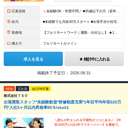
応募資格
＼未経験OK・学歴不問／ ■35歳以下の方（若年層の長期キャリア形成のため） ■第二新卒OK ■普通自動車免許（AT）をお持ちの方 ▼▽こんな方はぜひご応募ください！▽▼ 「車の運転が好き！」 「地
給与
■未経験でも月給30万スタート ■出張手当や住宅手当あり 【東京都・神奈川県】 月給35万円～60万円＋インセンティブ＋賞与＋諸手当 上記月給は、月42時間分の固定残業代（月8万3900円以上）を含
勤務地
【フルリモートワーク｜通勤・出社なし】 ★1人1台社用車貸与 ★転勤なし ★直帰直行OK 【本社】 兵庫県神戸市中央区明石町44 神戸御幸ビル4F ★☆積極採用中☆★ ◆北海道・東北：札幌／福島／
働き方
フルリモートがメイン
求人を見る
検討中に入れる
掲載終了予定日：
2026.08.31
NEW
正社員
自己PR不要
株式会社ＴＳＯ
出張買取スタッフ*未経験歓迎*研修制度充実*1年目平均年収620万
円*入社3ヶ月以内昇格率85％/skait1
＼誰もが叶えられる可能性がココにある／ 【年
収1000万×入社1年でマネージャー】を最短で。