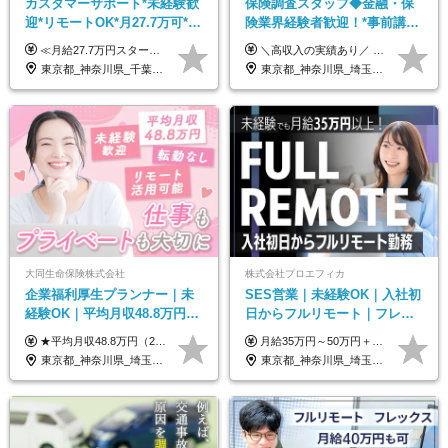
カスタマーサポート*未経験歓
保険調査スタッフ◆金融・保
迎*リモートOK*月27.7万可*賞
険業界経験者歓迎！*事前講習
与年2回*転勤なし*連休
あり*30代～60代活躍*調査は
≪月給27.7万円スタートも可／賞与年2回≫ ■月給21万円～27.7万円＋各種手当＋賞与年2回 ※給与は勤務地に応じて変更します ※年齢や経験・スキルなどを考慮して決定します ※時間外手当は全額支給 ※上記は初年度の月給となります ※試用期間3ヶ月（その他待遇に差異はありません） 【固定残業代について】 なし（残業代は、実際の労働時間に応じて別途全額支給）
＼高収入の実績あり／ なかには年収1000万円を超える方もいらっしゃいます！ 【完全出来高報酬制】 ★仕事に慣れるまで収入をサポート 1か月目：報酬が通常の2倍 2か月目：報酬が通常の1.5倍 ※災害に関する業務については、収入サポートの対象外 ※試用期間はありません ＊＊＊業務報酬の例＊＊＊ ・事故原因調査（4箇所確認）…1万5000円～ ・有無責／不正請求疑義調査（自動車案件）…2万円～ ・医療調査（1箇所確認）…1万7000円～ ・書類取付（1箇所訪問）…3000円～ ※上記は目安になります ※実際の報酬は業務報酬に応じた個々のスキル・実績を加味したものになります
OK/ZE010232
原則直行直帰*高収入可
東京都_神奈川県_千葉県_大阪府_愛知県_北海道_長野県_石川県_広島県_福岡県
東京都_神奈川県_埼玉県_千葉県_大阪府_愛知県_北海道_青森県_岩手県_宮城県_秋田県_山形県_福島県_茨城県_栃木県_群馬県_新潟県_山梨県_長野県_富山県_石川県_福井県_静岡県_岐阜県_三重県_兵庫県_京都府_滋賀県_奈良県_和歌山県_広島県_岡山県_鳥取県_島根県_山口県_徳島県_香川県_愛媛県_高知県_福岡県_熊本県_佐賀県_長崎県_大分県_宮崎県_鹿児島県_沖縄県
大同生命保険株式会社
株式会社プロエフィカ
企業福利厚生プランナー｜未
SES営業｜未経験OK｜入社初
経験OK｜平均月収48.8万円｜
日からフルリモート｜フレッ
リモートOK｜残業ほぼなし｜
クス可｜残業月平均10h以下｜
★平均月収48.8万円（2025年度実績） ★安心の固定給＋賞与年2回＋インセンティブ！手当も充実 月給21万円～23万円＋諸手当＋インセンティブ＋賞与年2回 ※給与は年間平均の税込定例給与です。賞与は含みません。 ※約3週間の研修期間中は日当8000円を支給いたします。 ※試用期間6ヵ月あり（期間中の条件変更なし） ◆東京・神奈川・千葉・埼玉・愛知（一部）・京都・大阪・兵庫（一部）：月給23万円以上 ◆静岡（一部）・三重・岐阜：月給22万円以上 ◆上記以外の地域：月給21万円以上
月給35万円～50万円＋交通費 ◎経験やスキルを考慮し、最大限優遇します ◎上記月給は固定残業代月40時間分(月10万9,375～)を含みます。残業時間が超過した場合はその分追加支給します ◎試用期間6カ月あり(給与や待遇は同じです)
転勤なし｜女性活躍中
事業立ち上げメンバー
東京都_神奈川県_埼玉県_千葉県_大阪府_愛知県_北海道_青森県_岩手県_宮城県_秋田県_山形県_福島県_茨城県_栃木県_群馬県_新潟県_山梨県_長野県_富山県_石川県_福井県_静岡県_岐阜県_三重県_兵庫県_京都府_滋賀県_奈良県_和歌山県_広島県_岡山県_鳥取県_島根県_山口県_徳島県_香川県_愛媛県_高知県_福岡県_熊本県_佐賀県_長崎県_大分県_宮崎県_鹿児島県_沖縄県
東京都_神奈川県_埼玉県_千葉県_大阪府_愛知県_北海道_青森県_岩手県_宮城県_秋田県_山形県_福島県_茨城県_栃木県_群馬県_新潟県_山梨県_長野県_富山県_石川県_福井県_静岡県_岐阜県_三重県_兵庫県_京都府_滋賀県_奈良県_和歌山県_広島県_岡山県_鳥取県_島根県_山口県_徳島県_香川県_愛媛県_高知県_福岡県_熊本県_佐賀県_長崎県_大分県_宮崎県_鹿児島県_沖縄県