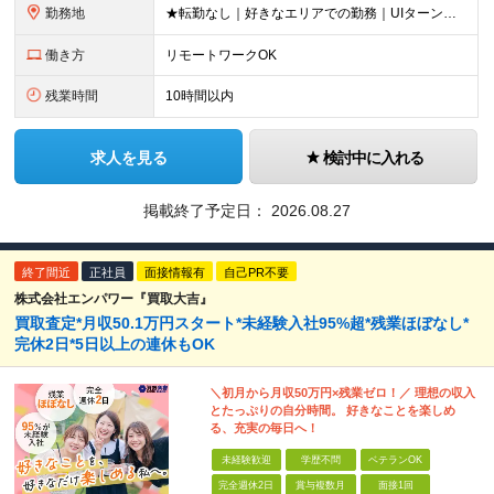
勤務地
★転勤なし｜好きなエリアでの勤務｜UIターン歓迎 全国47都道府県にある支社のいずれかにて勤務していただきます。 ＜募集エリア＞ ◆北海道・東北：北海道/青森/宮城/岩手/秋田/山形/福島
働き方
リモートワークOK
残業時間
10時間以内
求人を見る
検討中に入れる
掲載終了予定日：
2026.08.27
終了間近
正社員
面接情報有
自己PR不要
株式会社エンパワー『買取大吉』
買取査定*月収50.1万円スタート*未経験入社95%超*残業ほぼなし*
完休2日*5日以上の連休もOK
＼初月から月収50万円×残業ゼロ！／ 理想の収入
とたっぷりの自分時間。 好きなことを楽しめ
る、充実の毎日へ！
未経験歓迎
学歴不問
ベテランOK
完全週休2日
賞与複数月
面接1回