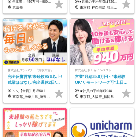
年収帯： 450万円～900万円 ※経験・スキルを考慮の上、決定します。
■営業の平均年収は720万円！ ■4人に1人が年収1000万円超え 月給27万円～100万円+インセンティブ(平均月20～40万円程) ＜インセンティブ制度について＞ 当社では創業以来、頑張ったらその分稼げる環境づくりに注力。カウンセラー部署では、個人の成約金額・チームの成果・事業部の売上利益を掛け合わせる新しいインセンティブ制度を導入しました。あなたの頑張り次第で毎月高インセンティブが実現できる体制です！ ※上記金額には固定残業代（35,500円以上～・30時間分）が含まれます。時間超過分は追加支給します。 ※試用期間3か月あり。研修期間3か月中は、月給25万円～30万円になります。(固定残業代：35,500円～・23h分を含む) ※インセンティブの一部は、研修期間中から支給されます。その他待遇の差異はありません。
え/成約率90％
東京都
東京都_神奈川県_埼玉県_千葉県_大阪府_愛知県_北海道_宮城県_栃木県_群馬県_静岡県_兵庫県_京都府_岡山県_熊本県
株式会社エンパワー『買取大吉』
株式会社さくらインベスト
完全反響営業/未経験95％以上/
営業*月給35.8万円～*未経験
残業ほぼなし/完全週休2日/月
OK*リモートワーク可*土日祝
収50万円スタート！/賞与年2
休み*年休123日以上*転職者全
＼＼【全員】月収50.1万円保証！／／ 月給30.1万円＋インセン＋特別手当20万円(半年間)＋賞与 ※経験者は優遇いたします（研修も免除の場合有） ※固定残業代:7万4000円以上/月45時間分を含む ※固定残業代は残業がない場合も支給し、超過分は別途支給します ■入社後5日間研修を実施 研修中のテスト（ロープレ、商材知識）合格で研修生卒業となり翌月からインセンティブの対象に。 ロープレは細かな評価基準があり、顧客満足度をキープするため非常に重要なテストです。 ※4カ月目以降も不合格の場合、月給28.3万円／1カ月以内合格率100％ ＜平均年収＞ ◆一般メンバー ：625万円 ◆店長（管理職）：1178万円 ◆マネージャー ：4160万円
★社員の平均年収940万円（※2025年11月時点） ★転職者は全員収入アップを実現 ★入社半年で昇給した実績あり！ 【営業未経験】 月給35万8,000円～（固定残業代含む）＋インセンティブ ＋賞与年2回 【管理職候補】 月給40万円～100万円＋インセンティブ＋賞与年2回 ※固定残業代は、時間外労働の有無にかかわらず月25時間分（月5万8,000円～）を支給します。 ※上記を超える時間外労働分は、別途追加で支給します。 ＼月給額が高い理由について／ 当社が扱うのは、1件あたり100万円以上となる高単価な金融商品です。 そのため月給ベースも高く設定して社員に還元しています。 ＜試用期間中の給与＞※営業未経験の方 試用期間2カ月あり。 月給25万円＋営業手当5万円（資格取得後より日割り支給） ※残業代は別途全額支給します。 ※その他の待遇に差異はありません。 ★時短勤務も可能です ・7時間勤務：月給26万2,500円～＋インセンティブ＋賞与（年2回） ・6時間勤務：月給24万円～＋インセンティブ＋賞与（年2回） （時短勤務例）9:00-16:00、10:00-17:00など
回
員が収入UP
東京都_神奈川県_埼玉県_千葉県_大阪府_愛知県_北海道_青森県_岩手県_宮城県_秋田県_山形県_福島県_茨城県_栃木県_群馬県_新潟県_山梨県_長野県_富山県_石川県_福井県_静岡県_岐阜県_三重県_兵庫県_京都府_滋賀県_奈良県_和歌山県_広島県_岡山県_鳥取県_島根県_山口県_徳島県_香川県_愛媛県_高知県_福岡県_熊本県_佐賀県_長崎県_大分県_宮崎県_鹿児島県_沖縄県
東京都_大阪府_福岡県