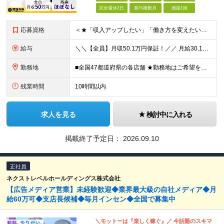
完全週休2日
賞与複数月
面接1回
応募資格
＜★「収入アップしたい」「働き方を変えたい」「スキルを身につけたい」方、大歓迎！★＞ ◆未経験OK ◆学歴不問・第二新卒歓迎 ◆社会人経験1年以上 ★100％人柄、意欲重視の採用です 「新しい環境で
給与
＼＼【全員】月収50.1万円保証！／／ 月給30.1万円＋インセン＋特別手当20万円(半年間)＋賞与 ※経験者は優遇いたします（研修も免除の場合有） ※固定残業代:7万4000円以上/月45時間分
勤務地
■全国47都道府県の各店舗 ★勤務地はご希望を考慮の上、決定します ★今後も店舗を全国に拡大していきます ★U・Iターン歓迎（社宅あり） ★マイカー通勤OK（地域により規定あり。詳細はお問合せくださ
残業時間
10時間以内
求人を見る
検討中に入れる
掲載終了予定日：
2026.09.10
正社員
ネクストレベルホールディングス株式会社
【広告メディア営業】未経験歓迎◆業界最大級の自社メディア◆月
給60万可◆支店長候補◆毎月インセン◆全国で募集中
＼モットーは『楽しく稼ぐ』／ 今話題のスキマ