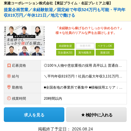
東建コーポレーション株式会社【東証プライム・名証プレミア上場】
提案企画営業／未経験歓迎／固定給で年収524万円も可能・平均年
収819万円／年休121日／地元で働ける
「未経験から稼げるの？しっかり休めるの？」
様々な社員のリアルな声をお届けします。
未経験歓迎
学歴不問
ベテランOK
完全週休2日
賞与複数月
面接1回
応募資格
◎100％人物や意欲重視の採用 高卒以上 普通自動車第一種運転免許取得者（AT限定可） ★職歴は全く問いません！ 前向きにコツコツと向き合える方であれば結果がついてくるお仕事です。 現職・無職、正社
給与
＼平均年収819万円！社員の最大年収3,131万円／ 固定給だけで、年収524万円も可能！ インセンティブだけでなく固定給でもしっかり稼げる仕組みです！ 【入社初年度】 年収400万～550万円＋イ
勤務地
■全国各地の事業所で募集中 ■積極採用エリア：東京・神奈川・埼玉・千葉・愛知 ※希望の勤務地で働ける！通勤可能な事業所を選定していきます ※地元に戻って働きたいUターン希望者も歓迎します！ ※社用車を
残業時間
20時間以内
求人を見る
検討中に入れる
掲載終了予定日：
2026.08.24