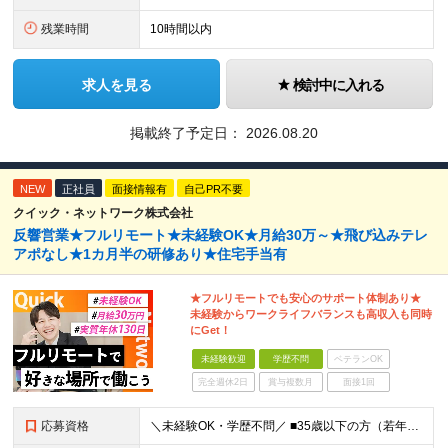
残業時間
10時間以内
求人を見る
検討中に入れる
掲載終了予定日：
2026.08.20
NEW
正社員
面接情報有
自己PR不要
クイック・ネットワーク株式会社
反響営業★フルリモート★未経験OK★月給30万～★飛び込みテレ
アポなし★1カ月半の研修あり★住宅手当有
★フルリモートでも安心のサポート体制あり★
未経験からワークライフバランスも高収入も同時
にGet！
未経験歓迎
学歴不問
ベテランOK
完全週休2日
賞与複数月
面接1回
応募資格
＼未経験OK・学歴不問／ ■35歳以下の方（若年層の長期キャリア形成のため） ■第二新卒OK ■普通自動車免許（AT）をお持ちの方 ▼▽こんな方はぜひご応募ください！▽▼ 「車の運転が好き！」 「地