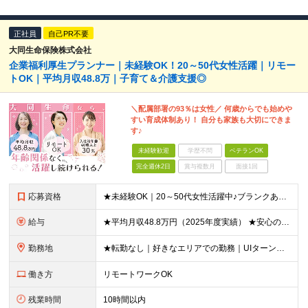
正社員
自己PR不要
大同生命保険株式会社
企業福利厚生プランナー｜未経験OK！20～50代女性活躍｜リモー
トOK｜平均月収48.8万｜子育て＆介護支援◎
＼配属部署の93％は女性／ 何歳からでも始めや
すい育成体制あり！ 自分も家族も大切にできま
す♪
未経験歓迎
学歴不問
ベテランOK
完全週休2日
賞与複数月
面接1回
応募資格
★未経験OK｜20～50代女性活躍中♪ブランクありの方・ママさんも活躍中 ◆高卒以上 ◆社会人経験をお持ちの方 - 業界・業種・職種・経験年数は問いません。 «こんな方が応募＆入社しています！»
給与
★平均月収48.8万円（2025年度実績） ★安心の固定給＋賞与年2回＋インセンティブ！手当も充実 月給21万円～23万円＋諸手当＋インセンティブ＋賞与年2回 ※給与は年間平均の税込定例給与です。賞
勤務地
★転勤なし｜好きなエリアでの勤務｜UIターン歓迎 全国47都道府県にある支社のいずれかにて勤務していただきます。 ＜募集エリア＞ ◆北海道・東北：北海道/青森/宮城/岩手/秋田/山形/福島
働き方
リモートワークOK
残業時間
10時間以内