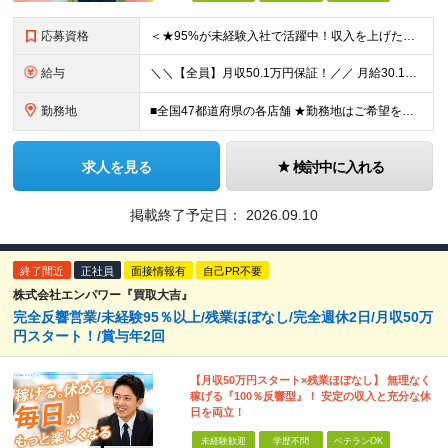
応募資格
＜★95%が未経験入社で活躍中！収入を上げたい・新しいスキルを身につけたい方、大歓迎！★＞ ◆学歴不問・第二新卒歓迎 ◆社会人経験1年以上 ★100％人柄、意欲重視の採用です 「新しい環境でスタート
給与
＼＼【全員】月収50.1万円保証！／／ 月給30.1万円＋インセン＋特別手当20万円(半年間)＋賞与 ※経験者は優遇いたします（研修も免除の場合有） ※固定残業代:7万4000円以上/月45時間分
勤務地
■全国47都道府県の各店舗 ★勤務地はご希望を考慮の上、決定します ★今後も店舗を全国に拡大していきます ★U・Iターン歓迎（社宅あり） ★マイカー通勤OK（地域により規定あり。詳細はお問合せくださ
求人を見る
検討中に入れる
掲載終了予定日：
2026.09.10
終了間近
正社員
面接情報有
自己PR不要
株式会社エンパワー『買取大吉』
完全反響営業/未経験95％以上/残業ほぼなし/完全週休2日/月収50万
円スタート！/賞与年2回
【月収50万円スタート×残業ほぼなし】 無理なく
稼げる『100％反響型』！ 安定の収入と充分な休
日を両立！
未経験歓迎
学歴不問
ベテランOK