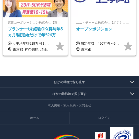
東建コーポレーション株式会社【東証プライム・名証プレミア上場】
ユニ・チャーム株式会社【ポジションマッチ登録】
プランナー/未経験OK/賞与年5
オープンポジション
ヵ月/固定給だけで年524万円
可能/二人に一人が年収700万
＼平均年収819万円！社員の最大年収3,131万円／ ＼2人に1人が年収700万円以上／ ＼5人に1人が年収1,000万円以上！／ 固定給だけで、年収524万円も可能！ インセンティブだけでなく固定給でもしっかり稼げる仕組みです！ 【入社初年度】 年収400万～550万円＋インセンティブ →月給26万3,000円～29万5,600円＋賞与年2回（基本給×約5ヵ月分※前年度実績）＋インセンティブ＋各種手当 【インセンティブ】 1物件着工で目安80万～200万円 ※建物の契約金額実績によります 【各種手当】 ・都市手当…月1万円～3万円（首都圏・東海圏・関西圏で弊社指定の事業所に勤務する方が対象） ・家族手当…配偶者：月1万円、子供1名につき：月5千円 ・資格手当…FP資格1級：月1万円、2級：月5千円、3級：月3千円 ・役職手当…昇進欄に詳細記載（主任補：月5千円→主任：月1万円…） 【その他】 ※上記月給には、固定残業代【47時間分（7万3,800円以上）】が含まれます ※月平均残業時間は14時間と少なめです（2023年度） ※固定残業代の時間数を超える時間外労働は追加で支給 但し、時間数を超える時間外労働が発生する場合もあります（特別条項付き協定締結済）
想定年収：450万円～650万円 ※経験・能力を考慮の上、規定により優遇いたします ※試用期間6ヵ月（その間の給与・待遇に変動はありません）
円/休めて稼げる
東京都_神奈川県_埼玉県_千葉県_大阪府_愛知県_宮城県_茨城県_栃木県_群馬県_静岡県_兵庫県_京都府_福岡県
東京都
ほかの職種で探し直す
ほかの勤務地で探し直す
求人掲載・利用規約・お問合せ
ホーム
ログイン