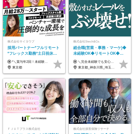
株式会社サイヨウブ
株式会社Stech&Co.
採用パートナー*フルリモート
総合職(営業・事務・マーケ)◆
*フレックス勤務*土日祝休み*
未経験OK◆リモートOK◆学
月給28万円～*産育休取得実績
歴不問◆20代活躍中！
*＼賞与年2回！未経験から月給28万円スタート／* ★昇給年12回あり！随時昇給のチャンス ◆月給28万～40万円＋賞与年2回＋各種インセンティブ ※経験・スキルを考慮の上、決定します ※試用期間6ヶ月間あり（期間中は月給26万円～になります。その他待遇等に差異はありません） ※月給には月35時間分の固定残業代含む（月5万4800円/超過分別途支給） ※ほとんどのメンバーが残業ゼロです！フレックスタイム制のため、自分の生活に合わせて調整できます。 ＼希望性で土曜日出勤あり／ お客様より「土曜日に応募者の対応をしてほしい」という ご要望を受けた際に、応募者対応⇒求職者との メッセージのやり取りなど、対応が発生する場合があります。 ※土曜日に出勤いただく場合は ・2時間稼働：4500円 ・4時間稼働：9000円 の給与が発生。勤務時間が4時間超えることは原則ありません。 短期間で高い給与をGETできるチャンスです♪
＼完全未経験でも安心して年収UP可能です！／ -------------- 【1】営業 月給25万円～80万円＋賞与 【2】事務 月給21万円～50万円＋賞与 【3】マーケ 月給25万円～80万円＋賞与 ※試用期間3ヶ月間の待遇に変動はありません。 ※みなし残業代(月20時間分29,725円～)を含む。（※超過分は追加支給）
あり*年間休日120日
東京都
東京都_神奈川県_埼玉県_千葉県_大阪府_愛知県_北海道_青森県_岩手県_宮城県_秋田県_山形県_福島県_茨城県_栃木県_群馬県_新潟県_山梨県_長野県_富山県_石川県_福井県_静岡県_岐阜県_三重県_兵庫県_京都府_滋賀県_奈良県_和歌山県_広島県_岡山県_鳥取県_島根県_山口県_徳島県_香川県_愛媛県_高知県_福岡県_熊本県_佐賀県_長崎県_大分県_宮崎県_鹿児島県_沖縄県
ＦＪＵＴプラス株式会社
株式会社損害保険リサーチ