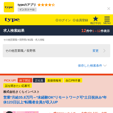
typeのアプリ
インストール
ログイン
会員登録
検討中(
0
)
MENU
12
求人検索結果
件中
1～12
件表示
その他営業職 × 長野県の転職・求人情報
その他営業職／長野県
変更
保存した検索条件
PICK UP!
終了間近
正社員
面接情報有
自己PR不要
話を聞きたい応募可
株式会社さくらインベスト
営業*月給35.8万円～*未経験OK*リモートワーク可*土日祝休み*年
休123日以上*転職者全員が収入UP