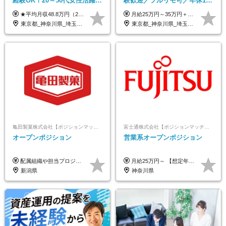
経験OK！20～50代女性活躍｜
験歓迎／フルリモ可／年休127
リモートOK｜平均月収48.8万
日／おしゃれ自由／海外研修
★平均月収48.8万円（2025年度実績） ★安心の固定給＋賞与年2回＋インセンティブ！手当も充実 月給21万円～23万円＋諸手当＋インセンティブ＋賞与年2回 ※給与は年間平均の税込定例給与です。賞与は含みません。 ※約3週間の研修期間中は日当8000円を支給いたします。 ※試用期間6ヵ月あり（期間中の条件変更なし） ◆東京・神奈川・千葉・埼玉・愛知（一部）・京都・大阪・兵庫（一部）：月給23万円以上 ◆静岡（一部）・三重・岐阜：月給22万円以上 ◆上記以外の地域：月給21万円以上
月給25万円～35万円＋インセンティブ 未経験者：月給25万円～＋インセンティブ 経験者：月給35万円～＋インセンティブ （※経験者は営業経験5年以上の方を想定） ※経験・スキルなどを考慮のうえ、決定します ※時間外手当は別途全額支給します
｜子育て＆介護支援◎
年10回／美容・サウナ割あり
東京都_神奈川県_埼玉県_千葉県_大阪府_愛知県_北海道_青森県_岩手県_宮城県_秋田県_山形県_福島県_茨城県_栃木県_群馬県_新潟県_山梨県_長野県_富山県_石川県_福井県_静岡県_岐阜県_三重県_兵庫県_京都府_滋賀県_奈良県_和歌山県_広島県_岡山県_鳥取県_島根県_山口県_徳島県_香川県_愛媛県_高知県_福岡県_熊本県_佐賀県_長崎県_大分県_宮崎県_鹿児島県_沖縄県
東京都_神奈川県_埼玉県_千葉県_大阪府_愛知県_北海道_青森県_岩手県_宮城県_秋田県_山形県_福島県_茨城県_栃木県_群馬県_新潟県_山梨県_長野県_富山県_石川県_福井県_静岡県_岐阜県_三重県_兵庫県_京都府_滋賀県_奈良県_和歌山県_広島県_岡山県_鳥取県_島根県_山口県_徳島県_香川県_愛媛県_高知県_福岡県_熊本県_佐賀県_長崎県_大分県_宮崎県_鹿児島県_沖縄県
亀田製菓株式会社【ポジションマッチ登録】
富士通株式会社【ポジションマッチ登録】
オープンポジション
営業系オープンポジション
配属組織や担当プロジェクトにより異なります。 想定年収：400万円～1000万円 ※ご経験やスキルに応じて決定します。 ※上記想定年収はあくまでも目安の金額であり、 選考を通じて上下する可能性があります。
月給25万円～ 【想定年収】 400万円～1000万円（残業代及び諸手当込） ※ご経験、前年収、ご年齢に応じて決定します。
新潟県
神奈川県