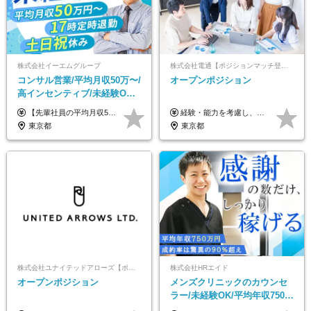
株式会社イーエムグループ
株式会社電通【ポジションマッチ登録】
コンサル営業/平均月収50万〜/
オープンポジション
高インセンティブ/未経験OK/
残業なし/4,50代も活躍/ブラン
【先輩社員の平均月収50万円】 月給30万円以上+インセンティブ+その他手当 ※経験・スキルを考慮の上で給与を決定します ※上記には5万円（月20時間分）のみなし残業代と一律手当（営業手当4万円、能力評価手当4万円）を含みます ※上記を超える残業代は別途全額支給します ※試用期間：3ヶ月あり（試用期間中の待遇に差異なし）
経験・能力を考慮し、当社規定により決定します。 ▼参考情報 ------------ 年収イメージ：500万～1500万
ク可/面接1回
東京都
東京都
株式会社ユナイテッドアローズ【ポジションマッチ登録】
株式会社HRエイド
オープンポジション
メンズクリニックのカウンセ
ラー/未経験OK/平均年収750万
円/4人に1人が年収1000万円超