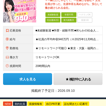
＜一瞬だけじゃなくて、一生稼げる会社＞ 女性
社長が作った、生涯年収を高めながら、安心して
働き続けられる会社。
未経験歓迎
学歴不問
ベテランOK
完全週休2日
賞与複数月
面接1回
応募資格
■未経験歓迎 ■学歴・経験不問 ■何らかの社会人経験がある方 ＜こんな方に向いています！＞ ・頑張った分評価されたい方 ・将来役立つ知識を身につけたい方 ・新しいことを学ぶのが好きな方 ・趣味
給与
★社員の平均年収940万円（※2025年11月時点） ★転職者は全員収入アップを実現 ★入社半年で昇給した実績あり！ 【営業未経験】 月給35万8,000円～（固定残業代含む）＋インセンティブ ＋賞
勤務地
★リモートワーク可能◎ ★東京・大阪・福岡の3拠点で募集中／ご希望の勤務地で配属します ★転勤なし ＜東京支店＞ 東京都港区三田1丁目4番28号 三田国際ビル2階 ＜大阪本社＞ 大阪府大阪市北区梅
働き方
リモートワークOK
残業時間
20時間以内
求人を見る
検討中に入れる
掲載終了予定日：
2026.09.10
NEW
契約社員
面接情報有
自己PR不要
話を聞きたい応募可