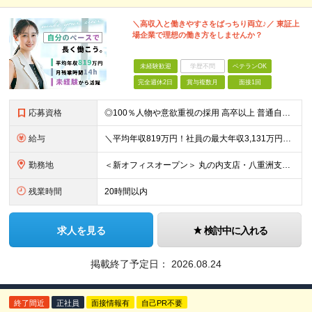
＼高収入と働きやすさをばっちり両立♪／ 東証上
場企業で理想の働き方をしませんか？
未経験歓迎
学歴不問
ベテランOK
完全週休2日
賞与複数月
面接1回
応募資格
◎100％人物や意欲重視の採用 高卒以上 普通自動車第一種運転免許取得者（AT限定可） ★職歴は全く問いません！ 前向きにコツコツと向き合える方であれば結果がついてくるお仕事です。 現職・無職、正社
給与
＼平均年収819万円！社員の最大年収3,131万円／ ＼2人に1人が年収700万円以上／ ＼5人に1人が年収1,000万円以上！／ 固定給だけで、年収524万円も可能！ インセンティブだけでなく固定給
勤務地
＜新オフィスオープン＞ 丸の内支店・八重洲支店 東京都千代田区丸の内1丁目9-1 グラントウキョウノースタワーオフィス40階（東京ヘッドオフィス内） ★東京駅直結の新オフィスで雨にも濡れずに通勤♪
残業時間
20時間以内
求人を見る
検討中に入れる
掲載終了予定日：
2026.08.24
終了間近
正社員
面接情報有
自己PR不要