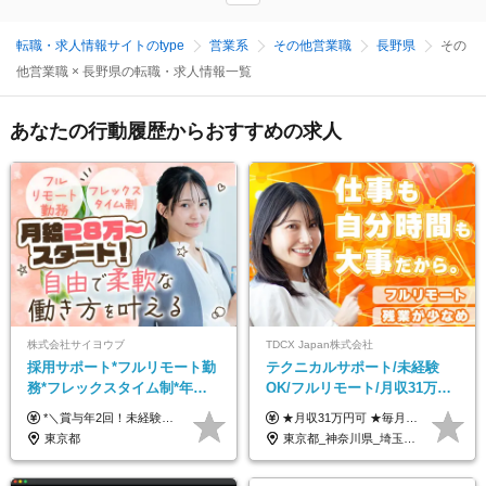
転職・求人情報サイトのtype
営業系
その他営業職
長野県
その
他営業職 × 長野県の転職・求人情報一覧
あなたの行動履歴からおすすめの求人
株式会社サイヨウブ
TDCX Japan株式会社
採用サポート*フルリモート勤
テクニカルサポート/未経験
務*フレックスタイム制*年休
OK/フルリモート/月収31万円
120日*土日祝休み*残業ほぼな
可/月最大3万のインセンティ
*＼賞与年2回！未経験から月給28万円スタート／* ◆月給28万～40万円＋賞与年2回＋各種インセンティブ ※経験・スキルを考慮の上、決定します ※試用期間6ヶ月間あり（期間中は月給26万円～になります。その他待遇等に差異はありません） ※月給には月35時間分の固定残業代含む（月5万4800円/超過分別途支給） ※ほとんどのメンバーが残業ゼロです！フレックスタイム制のため、自分の生活に合わせて調整できます。 ＼希望性で土曜日出勤あり／ お客様より「土曜日に応募者の対応をしてほしい」という ご要望を受けた際に、応募者対応⇒求職者との メッセージのやり取りなど、対応が発生する場合があります。 ※土曜日に出勤いただく場合は ・2時間稼働：4500円 ・4時間稼働：9000円 の給与が発生。勤務時間が4時間超えることは原則ありません。 短期間で高い給与をGETできるチャンスです♪
★月収31万円可 ★毎月「最大3万円」のインセンティブあり 月給266,228円～＋スキル手当（15,000円）＋インセンティブ（月最大3万円） ※月給例（月額最大額）：281,228 円＋残業代発生分 インセンティブを最大まで取得できた場合は、月額最大額：311,228円＋残業代発生分 となります ※経験・スキルなどを考慮し決定します ※残業代は1分単位で支給 ※試用期間3ヵ月あり（契約社員期間も給与・待遇に変更なし） ※インセンティブは効率性、顧客満足、勤怠状況等の結果により毎月金額が決定されます。 ＼”頑張り”はインセンティブで還元！／ 入社3ヶ月目から、目標数字やKPI、勤怠状況、お客様アンケートなどをもとに評価をスタート。 最短4ヶ月目にはインセンティブの支給も可能です！
し*育児中社員8割以上
ブ支給/平均年齢33歳
東京都
東京都_神奈川県_埼玉県_千葉県_大阪府_愛知県_北海道_青森県_岩手県_宮城県_秋田県_山形県_福島県_茨城県_栃木県_群馬県_新潟県_山梨県_長野県_富山県_石川県_福井県_静岡県_岐阜県_三重県_兵庫県_京都府_滋賀県_奈良県_和歌山県_広島県_岡山県_鳥取県_島根県_山口県_徳島県_香川県_愛媛県_高知県_福岡県_熊本県_佐賀県_長崎県_大分県_宮崎県_鹿児島県_沖縄県