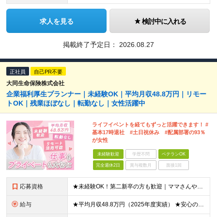
求人を見る
検討中に入れる
掲載終了予定日：
2026.08.27
正社員
自己PR不要
大同生命保険株式会社
企業福利厚生プランナー｜未経験OK｜平均月収48.8万円｜リモー
トOK｜残業ほぼなし｜転勤なし｜女性活躍中
ライフイベントを経てもずっと活躍できます！ #
基本17時退社 #土日祝休み #配属部署の93％
が女性
未経験歓迎
学歴不問
ベテランOK
完全週休2日
賞与複数月
面接1回
応募資格
★未経験OK！第二新卒の方も歓迎｜ママさんやブランクありの方など、20～50代女性が多数活躍中♪ ◆高卒以上 ◆社会人経験をお持ちの方 - 業界・業種・職種・経験年数は問いません。 «こんな方が
給与
★平均月収48.8万円（2025年度実績） ★安心の固定給＋賞与年2回＋インセンティブ！手当も充実 月給21万円～23万円＋諸手当＋インセンティブ＋賞与年2回 ※給与は年間平均の税込定例給与です。賞