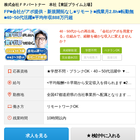
株式会社ＦＰパートナー 本社【東証プライム上場】
FP■会社がアポ提供・新規開拓なし■リモート■残業月2.8h■転勤無
■40~50代活躍■平均年収888万円超
40・50代からの再出発。 「会社がアポを用意す
る」仕組みで、経験を確かな収入に変えません
か？
未経験歓迎
学歴不問
ベテランOK
完全週休2日
賞与複数月
面接1回
応募資格
★学歴不問・ブランクOK・40～50代活躍中 ▼以下いずれかのご経験をお持ちの方 ■金融業界（保険会社や銀行、証券会社、信用金庫など）での就業経験 ■何かしらの営業経験をお持ちの方 ※ブランクのある方
給与
<平均報酬>※早期から安定収入を得られます ■2年目～：888万円 ■3年目～：960万円 ■4年目～：1028万円 ★成果連動型報酬（営業成績に応じて支給/45時間分固定残業代含む/超過分は別途支
勤務地
全国47都道府県の当社事業所へ配属となります ※居住地や希望の勤務先を考慮します ※リモートワークOK／転勤なし ＜本社＞ 東京都台東区浅草橋1-1-8 FP浅草橋ビル (変更の範囲)上記を除く当
働き方
リモートワークOK
残業時間
10時間以内
求人を見る
検討中に入れる