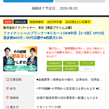
掲載終了予定日：
2026.08.20
NEW
契約社員
面接情報有
自己PR不要
話を聞きたい応募可
株式会社ＦＰパートナー 本社【東証プライム上場】
ファイナンシャルプランナー■リモートOK■年収【2~3倍】UPの社
員多数■20代～50代活躍中■残業月2.8h
「稼げない」「顧客開拓が辛い」はもう終わり！
あなたの経験を活かし、安定と高収入を両立しま
せんか？
未経験歓迎
学歴不問
ベテランOK
完全週休2日
賞与複数月
面接1回
応募資格
■金融業界（保険会社や銀行、証券会社、信用金庫など）の営業経験をお持ちの方 ■学歴不問 ※第二新卒の方も歓迎します ※直販の保険営業職経験者も多数活躍中。 お客さまへのご提案に集中できる仕組みにより
給与
<平均報酬>※早期から安定収入を得られます ■2年目～：888万円 ■3年目～：960万円 ■4年目～：1028万円 ★成果連動型報酬（営業成績に応じて支給/45時間分固定残業代含む/超過分は別途支
勤務地
全国47都道府県の当社事業所へ配属となります ※居住地や希望の勤務先を考慮します ※リモートワークOK／転勤なし ＜本社＞ 東京都台東区浅草橋1-1-8 FP浅草橋ビル (変更の範囲)上記を除く当
働き方
リモートワークOK