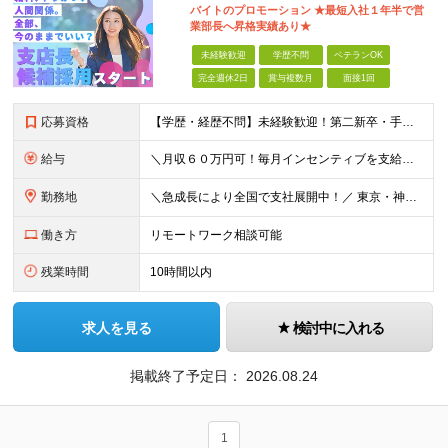
バイトのプロモーション ★最短⼊社１年半で営
業部⻑へ昇格実績あり★
未経験歓迎
学歴不問
ベテランOK
完全週休2日
賞与複数月
面接1回
応募資格
【学歴・経歴不問】未経験歓迎！第⼆新卒・⼿に職をつけたい・新たな挑戦者⼤歓迎！⼈柄・意欲重視の採⽤♪ ＼これまでの経験・スキルは⼀切不問／ 新たな⼀歩を全⼒で応援します！ ★経歴・学歴不問 ★未経
給与
＼⽉収６０万円可！毎⽉インセンティブを⽀給／ ⽉給３０万円〜+ダブルインセンティブ（個⼈+⽀店達成率に応じて） ※営業⼿当含む ▼下記固定残業代を含みます ・関東圏：5万8000円〜（⽉36h分）＋
勤務地
＼急成⻑により全国で⽀社展開中！／ 東京・神奈川・埼⽟・千葉・⼤阪・名古屋・神⼾・新潟・⾦沢・京都・広島・福岡などで募集中！ ★東京、⼤阪、名古屋、福岡は急募のため、特に選考優遇します★ ◎勤務地は
働き方
リモートワーク相談可能
残業時間
10時間以内
求人を見る
検討中に入れる
掲載終了予定日：
2026.08.24
1