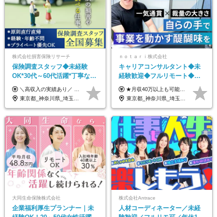
株式会社損害保険リサーチ
ｎｏｔａｒｉ株式会社
保険調査スタッフ◆未経験
キャリアコンサルタント◆未
OK*30代～60代活躍*丁寧な講
経験歓迎◆フルリモート◆フ
習・サポートあり*原則直行直
レックス制◆10時出勤・16時
＼高収入の実績あり／ なかには年収1000万円を超えるスペシャリストもいらっしゃいます！ 【完全出来高報酬制】 ★仕事に慣れるまで収入をサポート 1か月目：報酬が通常の2倍 2か月目：報酬が通常の1.5倍 ※災害に関する業務については、収入サポートの対象外 ※試用期間はありません ＊＊＊業務報酬の例＊＊＊ ・事故原因調査（4箇所確認）…1万5000円～ ・有無責／不正請求疑義調査（自動車案件）…2万円～ ・医療調査（1箇所確認）…1万7000円～ ・書類取付（1箇所訪問）…3000円～ ※上記は目安になります ※実際の報酬は業務報酬に応じた個々のスキル・実績を加味したものになります
★月収40万以上も可能！ ★能力・スキル・経験を考慮した年収額を設定します ■月給20万円～40万円＋決算賞与 ※経験・スキルを考慮のうえ決定します ※給与にはみなし残業代40時間分を含む。そのほか詳細に関しては別途面接時にご説明します ※試用期間3ヵ月あり。期間中の雇用形態・条件などに差異はありません
帰／全国募集・業務委託
退勤も可◆残業月10時間以内
東京都_神奈川県_埼玉県_千葉県_大阪府_愛知県_北海道_青森県_岩手県_宮城県_秋田県_山形県_福島県_茨城県_栃木県_群馬県_新潟県_山梨県_長野県_富山県_石川県_福井県_静岡県_岐阜県_三重県_兵庫県_京都府_滋賀県_奈良県_和歌山県_広島県_岡山県_鳥取県_島根県_山口県_徳島県_香川県_愛媛県_高知県_福岡県_熊本県_佐賀県_長崎県_大分県_宮崎県_鹿児島県_沖縄県
東京都_神奈川県_埼玉県_千葉県_大阪府_愛知県_北海道_青森県_岩手県_宮城県_秋田県_山形県_福島県_茨城県_栃木県_群馬県_新潟県_山梨県_長野県_富山県_石川県_福井県_静岡県_岐阜県_三重県_兵庫県_京都府_滋賀県_奈良県_和歌山県_広島県_岡山県_鳥取県_島根県_山口県_徳島県_香川県_愛媛県_高知県_福岡県_熊本県_佐賀県_長崎県_大分県_宮崎県_鹿児島県_沖縄県
大同生命保険株式会社
株式会社Antrace
企業福利厚生プランナー｜未
人材コーディネーター／未経