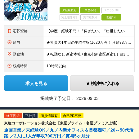
未経験歓迎
学歴不問
ベテランOK
完全週休2日
賞与複数月
面接1回
応募資格
【学歴・経験不問！「稼ぎたい」「出世したい」方歓迎】 ●普通自動車運転免許（AT限定可）をお持ちの方 ☆こんな方はおすすめ！☆ ◎成長市場へ挑戦したい方 ◎年功序列ではなく正当な評価と報酬を得たい方
給与
★社員の1年目の平均年収は620万円！ 月給33万円～120万円＋インセンティブ＋賞与年1回 ※経験・能力を考慮の上、決定します。 ※固定残業代（月69.5時間分・9万7,000円～）含む。超過分別
勤務地
★転勤なし 新宿本社 / 東京都新宿区新宿1丁目3番12号 配属エリア 新宿本社、千葉支店、池袋支店、立川支店、大宮支店、品川支店、新横浜支店、横浜支店、竹ノ塚支店、水戸支店、高崎支店、宇都宮支店
残業時間
10時間以内
求人を見る
検討中に入れる
掲載終了予定日：
2026.09.03
終了間近
正社員
面接情報有
自己PR不要
東建コーポレーション株式会社【東証プライム・名証プレミア上場】
企画営業／未経験OK／丸ノ内新オフィス＆首都圏可／20～50代活
躍 ／2人に1人が年収700万円／賞与5ヶ月分