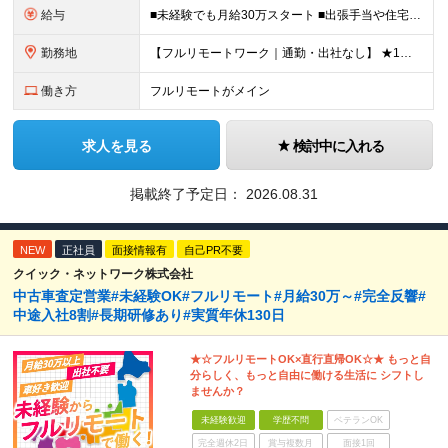
給与
■未経験でも月給30万スタート ■出張手当や住宅手当あり 【東京都・神奈川県】 月給35万円～60万円＋インセンティブ＋賞与＋諸手当 上記月給は、月42時間分の固定残業代（月8万3900円以上）を含
勤務地
【フルリモートワーク｜通勤・出社なし】 ★1人1台社用車貸与 ★転勤なし ★直帰直行OK 【本社】 兵庫県神戸市中央区明石町44 神戸御幸ビル4F ★☆積極採用中☆★ ◆北海道・東北：札幌／福島／
働き方
フルリモートがメイン
求人を見る
検討中に入れる
掲載終了予定日：
2026.08.31
NEW
正社員
面接情報有
自己PR不要
クイック・ネットワーク株式会社
中古車査定営業#未経験OK#フルリモート#月給30万～#完全反響#
中途入社8割#長期研修あり#実質年休130日
★☆フルリモートOK×直行直帰OK☆★ もっと自
分らしく、もっと自由に働ける生活に シフトし
ませんか？
未経験歓迎
学歴不問
ベテランOK
完全週休2日
賞与複数月
面接1回