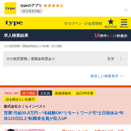
typeのアプリ
インストール
ログイン
会員登録
検討中(
0
)
MENU
18
求人検索結果
件中
1～18
件表示
その他営業職 × 退職金制度ありの転職・求人情報
その他営業職／退職金制度あり
変更
保存した検索条件
PICK UP!
終了間近
正社員
面接情報有
自己PR不要
話を聞きたい応募可
株式会社さくらインベスト
営業*月給35.8万円～*未経験OK*リモートワーク可*土日祝休み*年
休123日以上*転職者全員が収入UP