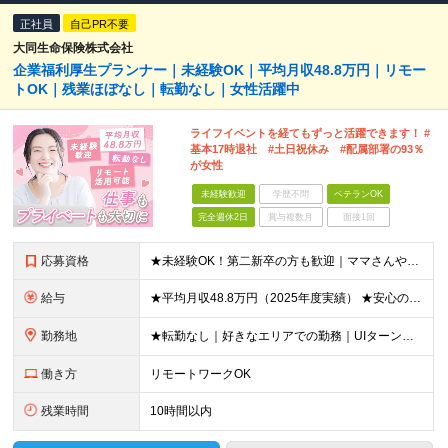
正社員
自己PR不要
大同生命保険株式会社
企業福利厚生プランナー｜未経験OK｜平均月収48.8万円｜リモー
トOK｜残業ほぼなし｜転勤なし｜女性活躍中
ライフイベントを経てもずっと活躍できます！ #
基本17時退社 #土日祝休み #配属部署の93％
が女性
未経験歓迎
学歴不問
ベテランOK
完全週休2日
賞与複数月
面接1回
応募資格
★未経験OK！第二新卒の方も歓迎｜ママさんやブランクありの方など、20～50代女性が多数活躍中♪ ◆高卒以上 ◆社会人経験をお持ちの方 - 業界・業種・職種・経験年数は問いません。 «こんな方が
給与
★平均月収48.8万円（2025年度実績） ★安心の固定給＋賞与年2回＋インセンティブ！手当も充実 月給21万円～23万円＋諸手当＋インセンティブ＋賞与年2回 ※給与は年間平均の税込定例給与です。賞
勤務地
★転勤なし｜好きなエリアでの勤務｜UIターン歓迎 全国47都道府県にある支社のいずれかにて勤務していただきます。 ＜募集エリア＞ ◆北海道・東北：北海道/青森/宮城/岩手/秋田/山形/福島
働き方
リモートワークOK
残業時間
10時間以内