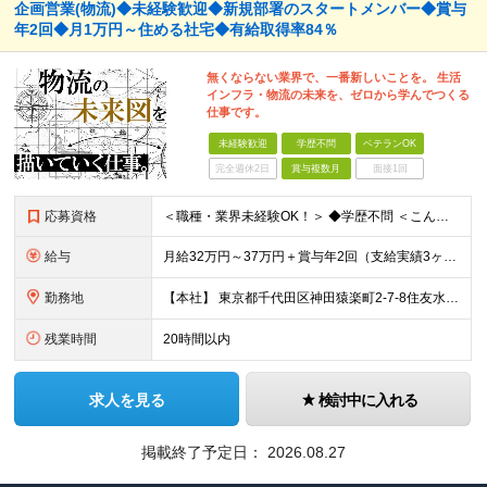
企画営業(物流)◆未経験歓迎◆新規部署のスタートメンバー◆賞与
年2回◆月1万円～住める社宅◆有給取得率84％
無くならない業界で、一番新しいことを。 生活
インフラ・物流の未来を、ゼロから学んでつくる
仕事です。
未経験歓迎
学歴不問
ベテランOK
完全週休2日
賞与複数月
面接1回
応募資格
＜職種・業界未経験OK！＞ ◆学歴不問 ＜こんな方は、ぜひご応募ください！＞ □社会に影響を与えるスケールの大きな仕事に挑戦したい □人と話しながら、物事を前に進めることが好き □専門知識を身につけ
給与
月給32万円～37万円＋賞与年2回（支給実績3ヶ月分） ※経験・年齢・能力を考慮の上、当社規定により決定します。 ※上記月給には固定残業代(45時間分／70,234円～)
勤務地
【本社】 東京都千代田区神田猿楽町2-7-8住友水道橋ビル3F ※当面の間、転勤はありません ※変更の範囲：上記を除く当社関連勤務地
残業時間
20時間以内
求人を見る
検討中に入れる
掲載終了予定日：
2026.08.27