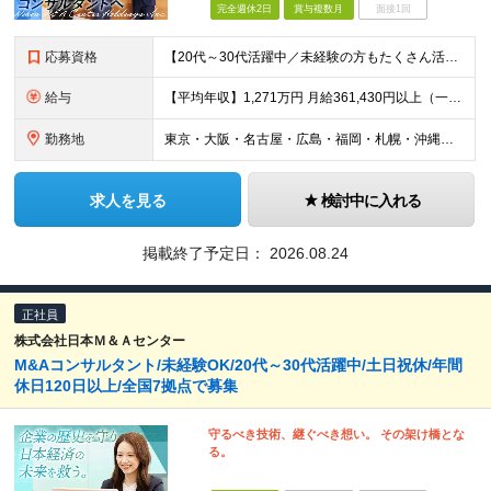
完全週休2日
賞与複数月
面接1回
応募資格
【20代～30代活躍中／未経験の方もたくさん活躍中！】 ■大卒以上 ■2年以上の営業経験（法人個人不問） 機械商社などの専門商社、メーカー、保険などの金融機関出身者が多数活躍中！
給与
【平均年収】1,271万円 月給361,430円以上（一律手当含む）＋インセンティブ ※給与は前職の給与水準、職務経験等を考慮して決定いたします。 ※上記は固定残業代（月50時間分／116,000円
勤務地
東京・大阪・名古屋・広島・福岡・札幌・沖縄のいずれかの拠点に配属 【東京本社】 東京都千代田区丸の内一丁目8番2号 鉃鋼ビルディング24階 【大阪支社】 大阪府大阪市北区角田町8番1号 梅田阪急ビ
求人を見る
検討中に入れる
掲載終了予定日：
2026.08.24
正社員
株式会社日本Ｍ＆Ａセンター
M&Aコンサルタント/未経験OK/20代～30代活躍中/土日祝休/年間
休日120日以上/全国7拠点で募集
守るべき技術、継ぐべき想い。 その架け橋とな
る。