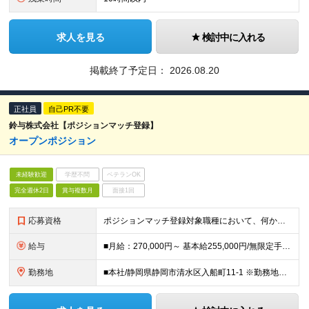
求人を見る
検討中に入れる
掲載終了予定日：
2026.08.20
正社員
自己PR不要
鈴与株式会社【ポジションマッチ登録】
オープンポジション
未経験歓迎
学歴不問
ベテランOK
完全週休2日
賞与複数月
面接1回
応募資格
ポジションマッチ登録対象職種において、何かしらの知識・経験を有する方 【活かせる経験・スキル】 ポジションマッチ登録対象職種に関連する知識・経験 ※該当ポジションが数多く存在する為、様々な経験が活か
給与
■月給：270,000円～ 基本給255,000円/無限定手当15,000円 ＜年収例＞500万～850万円 ※時間外勤務手当、無限定手当を含めた想定年収です ※通勤手当、家族手当等の諸手当は規定に
勤務地
■本社/静岡県静岡市清水区入船町11-1 ※勤務地は全国の各事業所および海外の各事業所 ※勤務地は応相談 ＜国内＞ 北海道／宮城／茨城／栃木／群馬／埼玉／千葉／東京／神奈川／山梨／長野／静岡／愛知