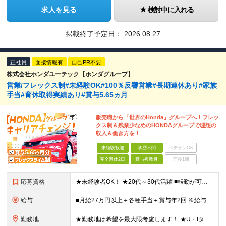
求人を見る
検討中に入れる
掲載終了予定日：
2026.08.27
正社員
面接情報有
自己PR不要
株式会社ホンダユーテック【ホンダグループ】
営業/フレックス制#未経験OK#100％反響営業#長期連休あり#家族
手当#育休取得実績あり#賞与5.65ヵ月
販売職から「世界のHonda」グループへ！フレッ
クス制＆残業少なめのHONDAグループで理想の
収入＆働き方を！
未経験歓迎
学歴不問
ベテランOK
完全週休2日
賞与複数月
面接1回
応募資格
★未経験者OK！ ★20代～30代活躍 ■転勤が可能な方 ※全国に拠点を展開しているため ■普通自動車運転免許をお持ちの方 ■学歴不問
給与
■月給27万円以上＋各種手当＋賞与年2回 ※給与は、年齢・経験・能力を考慮して決定します ※時間外勤務手当別途支給 ※販売実績に応じた奨励給あり ※試用期間：2ヶ月あり(条件に差異なし)
勤務地
★勤務地は希望を最大限考慮します！ ★U・Iターン歓迎／マイカー通勤OK …………………… ★U-Select城北 埼玉県和光市下新倉5-27-1 …………………… ★U-Select鈴鹿東 三重