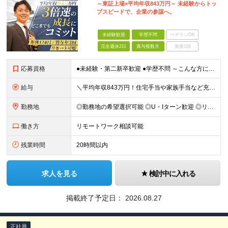
～東証上場×平均年収843万円～ 未経験からトッ
プスピードで、企業の参謀へ。
未経験歓迎
学歴不問
ベテランOK
完全週休2日
賞与複数月
面接1回
応募資格
●未経験・第二新卒歓迎 ●学歴不問 ～こんな方にピッタリ～ ・一生モノの専門スキルを身につけたい方 ・自身の市場価値を高めたい方 ・チームで協力しながら業務に取り組みたい方 ・目標に向かって仕事に取
給与
＼平均年収843万円！住宅手当や家族手当など充実した福利厚生／ 月給25万円〜40万円＋賞与年2回＋決算賞与 ■住宅手当について ・東京本社勤務／月6万6000円 ・大阪本社勤務／月4万4000円
勤務地
◎勤務地の希望選択可能 ◎U・Iターン歓迎 ◎リモートワーク相談可能 ＜下記いずれかでの勤務です＞ ■大阪本社 大阪府吹田市江坂町1-23-38 F&Mビル ■東京本社 東京都中央区京橋1-2-5
働き方
リモートワーク相談可能
残業時間
20時間以内
求人を見る
検討中に入れる
掲載終了予定日：
2026.08.27
正社員