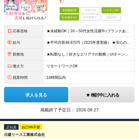
す♪
未経験歓迎
学歴不問
ベテランOK
完全週休2日
賞与複数月
面接1回
応募資格
★未経験OK｜20～50代女性活躍中♪ブランクありの方・ママさんも活躍中 ◆高卒以上 ◆社会人経験をお持ちの方 - 業界・業種・職種・経験年数は問いません。 «こんな方が応募＆入社しています！»
給与
★平均月収48.8万円（2025年度実績） ★安心の固定給＋賞与年2回＋インセンティブ！手当も充実 月給21万円～23万円＋諸手当＋インセンティブ＋賞与年2回 ※給与は年間平均の税込定例給与です。賞
勤務地
★転勤なし｜好きなエリアでの勤務｜UIターン歓迎 全国47都道府県にある支社のいずれかにて勤務していただきます。 ＜募集エリア＞ ◆北海道・東北：北海道/青森/宮城/岩手/秋田/山形/福島
働き方
リモートワークOK
残業時間
10時間以内
求人を見る
検討中に入れる
掲載終了予定日：
2026.08.27
正社員
自己PR不要
日建リース工業株式会社