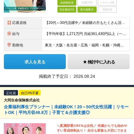
未経験歓迎
学歴不問
ベテランOK
完全週休2日
賞与複数月
面接1回
応募資格
【20代～30代活躍中／未経験の方もたくさん活躍中！】 ■大卒以上 ■2年以上の営業経験（法人個人不問） 機械商社などの専門商社、メーカー、保険などの金融機関出身者が多数活躍中！
給与
【平均年収】1,271万円 月給361,430円以上（一律手当含む）＋インセンティブ ※給与は前職の給与水準、職務経験等を考慮して決定いたします。 ※上記は固定残業代（月50時間分／116,000円
勤務地
東京・大阪・名古屋・広島・福岡・札幌・沖縄のいずれかの拠点に配属 【東京本社】 東京都千代田区丸の内一丁目8番2号 鉃鋼ビルディング24階 【大阪支社】 大阪府大阪市北区角田町8番1号 梅田阪急ビ
求人を見る
検討中に入れる
掲載終了予定日：
2026.08.24
正社員
自己PR不要
大同生命保険株式会社
企業福利厚生プランナー｜未経験OK！20～50代女性活躍｜リモー
トOK｜平均月収48.8万｜子育て＆介護支援◎
＼配属部署の93％は女性／ 何歳からでも始めや
すい育成体制あり！ 自分も家族も大切にできま