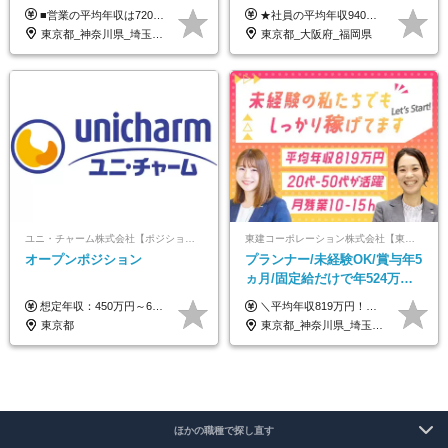
円/4人に1人が年収1000万円超
休み*年休123日以上*転職者全
■営業の平均年収は720万円！ ■4人に1人が年収1000万円超え 月給27万円～100万円+インセンティブ(平均月20～40万円程) ＜インセンティブ制度について＞ 当社では創業以来、頑張ったらその分稼げる環境づくりに注力。カウンセラー部署では、個人の成約金額・チームの成果・事業部の売上利益を掛け合わせる新しいインセンティブ制度を導入しました。あなたの頑張り次第で毎月高インセンティブが実現できる体制です！ ※上記金額には固定残業代（35,500円以上～・30時間分）が含まれます。時間超過分は追加支給します。 ※試用期間3か月あり。研修期間3か月中は、月給25万円～30万円になります。(固定残業代：35,500円～・23h分を含む) ※インセンティブの一部は、研修期間中から支給されます。その他待遇の差異はありません。
★社員の平均年収940万円（※2025年11月時点） ★転職者は全員収入アップを実現 ★入社半年で昇給した実績あり！ 【営業未経験】 月給35万8,000円～（固定残業代含む）＋インセンティブ ＋賞与年2回 【管理職候補】 月給40万円～100万円＋インセンティブ＋賞与年2回 ※固定残業代は、時間外労働の有無にかかわらず月25時間分（月5万8,000円～）を支給します。 ※上記を超える時間外労働分は、別途追加で支給します。 ＼月給額が高い理由について／ 当社が扱うのは、1件あたり100万円以上となる高単価な金融商品です。 そのため月給ベースも高く設定して社員に還元しています。 ＜試用期間中の給与＞※営業未経験の方 試用期間2カ月あり。 月給25万円＋営業手当5万円（資格取得後より日割り支給） ※残業代は別途全額支給します。 ※その他の待遇に差異はありません。 ★時短勤務も可能です ・7時間勤務：月給26万2,500円～＋インセンティブ＋賞与（年2回） ・6時間勤務：月給24万円～＋インセンティブ＋賞与（年2回） （時短勤務例）9:00-16:00、10:00-17:00など
え/成約率90％
員が収入UP
東京都_神奈川県_埼玉県_千葉県_大阪府_愛知県_北海道_宮城県_栃木県_群馬県_静岡県_兵庫県_京都府_岡山県_熊本県
東京都_大阪府_福岡県
ユニ・チャーム株式会社【ポジションマッチ登録】
東建コーポレーション株式会社【東証プライム・名証プレミア上場】
オープンポジション
プランナー/未経験OK/賞与年5
ヵ月/固定給だけで年524万円
可能/二人に一人が年収700万
想定年収：450万円～650万円 ※経験・能力を考慮の上、規定により優遇いたします ※試用期間6ヵ月（その間の給与・待遇に変動はありません）
＼平均年収819万円！社員の最大年収3,131万円／ ＼2人に1人が年収700万円以上／ ＼5人に1人が年収1,000万円以上！／ 固定給だけで、年収524万円も可能！ インセンティブだけでなく固定給でもしっかり稼げる仕組みです！ 【入社初年度】 年収400万～550万円＋インセンティブ →月給26万3,000円～29万5,600円＋賞与年2回（基本給×約5ヵ月分※前年度実績）＋インセンティブ＋各種手当 【インセンティブ】 1物件着工で目安80万～200万円 ※建物の契約金額実績によります 【各種手当】 ・都市手当…月1万円～3万円（首都圏・東海圏・関西圏で弊社指定の事業所に勤務する方が対象） ・家族手当…配偶者：月1万円、子供1名につき：月5千円 ・資格手当…FP資格1級：月1万円、2級：月5千円、3級：月3千円 ・役職手当…昇進欄に詳細記載（主任補：月5千円→主任：月1万円…） 【その他】 ※上記月給には、固定残業代【47時間分（7万3,800円以上）】が含まれます ※月平均残業時間は14時間と少なめです（2023年度） ※固定残業代の時間数を超える時間外労働は追加で支給 但し、時間数を超える時間外労働が発生する場合もあります（特別条項付き協定締結済）
円/休めて稼げる
東京都
東京都_神奈川県_埼玉県_千葉県_大阪府_愛知県_宮城県_茨城県_栃木県_群馬県_静岡県_兵庫県_京都府_福岡県
ほかの職種で探し直す