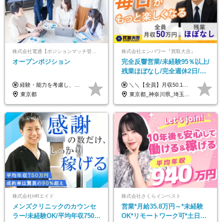
株式会社電通【ポジションマッチ登録】
株式会社エンパワー『買取大吉』
オープンポジション
完全反響営業/未経験95％以上/
残業ほぼなし/完全週休2日/月
収50万円スタート！/賞与年2
経験・能力を考慮し、当社規定により決定します。 ▼参考情報 ------------ 年収イメージ：500万～1500万
＼＼【全員】月収50.1万円保証！／／ 月給30.1万円＋インセン＋特別手当20万円(半年間)＋賞与 ※経験者は優遇いたします（研修も免除の場合有） ※固定残業代:7万4000円以上/月45時間分を含む ※固定残業代は残業がない場合も支給し、超過分は別途支給します ■入社後5日間研修を実施 研修中のテスト（ロープレ、商材知識）合格で研修生卒業となり翌月からインセンティブの対象に。 ロープレは細かな評価基準があり、顧客満足度をキープするため非常に重要なテストです。 ※4カ月目以降も不合格の場合、月給28.3万円／1カ月以内合格率100％ ＜平均年収＞ ◆一般メンバー ：625万円 ◆店長（管理職）：1178万円 ◆マネージャー ：4160万円
回
東京都
東京都_神奈川県_埼玉県_千葉県_大阪府_愛知県_北海道_青森県_岩手県_宮城県_秋田県_山形県_福島県_茨城県_栃木県_群馬県_新潟県_山梨県_長野県_富山県_石川県_福井県_静岡県_岐阜県_三重県_兵庫県_京都府_滋賀県_奈良県_和歌山県_広島県_岡山県_鳥取県_島根県_山口県_徳島県_香川県_愛媛県_高知県_福岡県_熊本県_佐賀県_長崎県_大分県_宮崎県_鹿児島県_沖縄県
株式会社HRエイド
株式会社さくらインベスト
メンズクリニックのカウンセ
営業*月給35.8万円～*未経験
ラー/未経験OK/平均年収750万
OK*リモートワーク可*土日祝