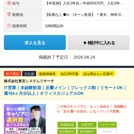
給与
【年収例】入社2年目／年収850万円、入社3年目／年収1020万円 月給29万円～＋賞与年2回＋報奨金年4回（インセンティブ） ※入社時の想定年収450万円～1000万円 ※上記月給には固定残業代（月
勤務地
【転勤なし◆U・Iターン歓迎】 ＊東京、神奈川、埼玉、千葉の拠点いずれかに配属 ＊勤務地の希望を考慮して配属いたします ◆本社 ┗東京都江東区亀戸1丁目39番5号 サンウエストホームビル6階 ◆横
残業時間
10時間以内
求人を見る
検討中に入れる
掲載終了予定日：
2026.08.24
終了間近
正社員
面接情報有
自己PR不要
話を聞きたい応募可
株式会社東京システムリサーチ
IT営業｜未経験歓迎｜反響メイン｜フレックス制｜リモートOK｜
賞与4ヶ月分以上｜オフィスカジュアルOK
この先のキャリアに、もっと自由を！ 未経験か
ら「次を選べる自分」になっていくIT営業。
未経験歓迎
学歴不問
ベテランOK
完全週休2日
賞与複数月
面接1回