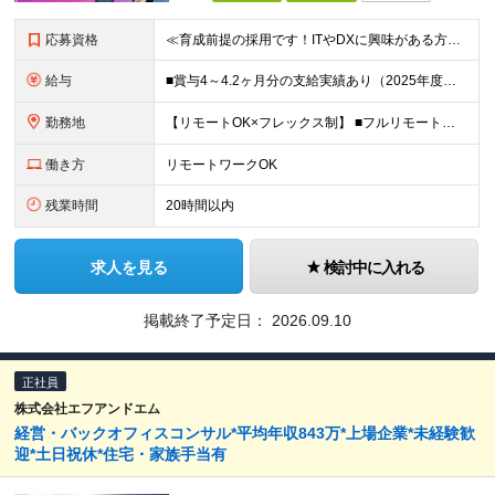
応募資格
≪育成前提の採用です！ITやDXに興味がある方歓迎≫ ■職種・業種未経験OK ■第二新卒歓迎 ■学歴不問 ※必要な専門知識やスキルはありません！ ━━━━━━━━━━━━ こんな方はぜひご応募くださ
給与
■賞与4～4.2ヶ月分の支給実績あり（2025年度） ■決算賞与も4年連続で支給 ■住宅手当月2万円 月給24万円～35万円＋賞与年2回(+決算賞与)＋諸手当 ┃豊富な手当と嬉しい待遇あり ━━━
勤務地
【リモートOK×フレックス制】 ■フルリモートもあり ■2025年12月移転の新しい築地オフィス ■転勤なし ＜本社＞ 東京都中央区明石町8-1聖路加タワー41階 （変更の範囲）当社関連勤務地
働き方
リモートワークOK
残業時間
20時間以内
求人を見る
検討中に入れる
掲載終了予定日：
2026.09.10
正社員
株式会社エフアンドエム
経営・バックオフィスコンサル*平均年収843万*上場企業*未経験歓
迎*土日祝休*住宅・家族手当有