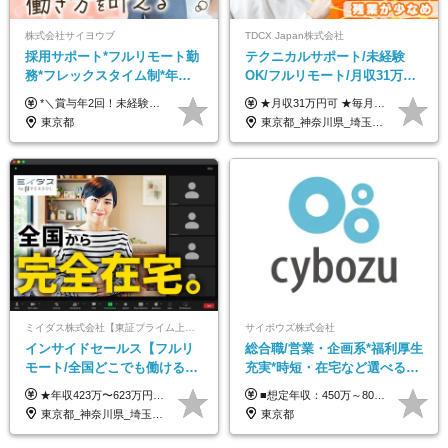
株式会社サイヨウブ
TDCX Japan株式会社
採用サポート*フルリモート勤
テクニカルサポート/未経験
務*フレックスタイム制*年休
OK/フルリモート/月収31万円
120日*土日祝休み*残業ほぼな
可/月最大3万のインセンティ
*＼賞与年2回！未経験から月給28万円スタート／* ◆月給28万～40万円＋賞与年2回＋各種インセンティブ ※経験・スキルを考慮の上、決定します ※試用期間6ヶ月間あり（期間中は月給26万円～になります。その他待遇等に差異はありません） ※月給には月35時間分の固定残業代含む（月5万4800円/超過分別途支給） ※ほとんどのメンバーが残業ゼロです！フレックスタイム制のため、自分の生活に合わせて調整できます。 ＼希望性で土曜日出勤あり／ お客様より「土曜日に応募者の対応をしてほしい」という ご要望を受けた際に、応募者対応⇒求職者との メッセージのやり取りなど、対応が発生する場合があります。 ※土曜日に出勤いただく場合は ・2時間稼働：4500円 ・4時間稼働：9000円 の給与が発生。勤務時間が4時間超えることは原則ありません。 短期間で高い給与をGETできるチャンスです♪
★月収31万円可 ★毎月「最大3万円」のインセンティブあり 月給266,228円～＋スキル手当（15,000円）＋インセンティブ（月最大3万円） ※月給例（月額最大額）：281,228 円＋残業代発生分 インセンティブを最大まで取得できた場合は、月額最大額：311,228円＋残業代発生分 となります ※経験・スキルなどを考慮し決定します ※残業代は1分単位で支給 ※試用期間3ヵ月あり（契約社員期間も給与・待遇に変更なし） ※インセンティブは効率性、顧客満足、勤怠状況等の結果により毎月金額が決定されます。 ＼”頑張り”はインセンティブで還元！／ 入社3ヶ月目から、目標数字やKPI、勤怠状況、お客様アンケートなどをもとに評価をスタート。 最短4ヶ月目にはインセンティブの支給も可能です！
し*育児中社員8割以上
ブ支給/平均年齢33歳
東京都
東京都_神奈川県_埼玉県_千葉県_大阪府_愛知県_北海道_青森県_岩手県_宮城県_秋田県_山形県_福島県_茨城県_栃木県_群馬県_新潟県_山梨県_長野県_富山県_石川県_福井県_静岡県_岐阜県_三重県_兵庫県_京都府_滋賀県_奈良県_和歌山県_広島県_岡山県_鳥取県_島根県_山口県_徳島県_香川県_愛媛県_高知県_福岡県_熊本県_佐賀県_長崎県_大分県_宮崎県_鹿児島県_沖縄県
ミイダス株式会社【東証プライム上場パーソルグループ】
サイボウズ株式会社
インサイドセールス【フルリ
総合職/営業・企画系*福利厚生
モート/全国どこでも働ける】
充実*時短・在宅など選べる働
未経験OK*土日祝休み*残業少
き方*賞与年2回
★年収423万〜623万円のモデルあり（想定時間外手当10時間分含む） ★半年に一度ドカンと支給のボーナスあり（半年に1度最大150万円） 月給25万円〜＋各種手当＋インセンティブ ＊リモートワーク手当（4000円/月） ＊リモートワーク一時金（1万5000円） ＊残業手当全額支給 ※経験・スキルにより月給を決定します ※試用期間：2ヵ月あり。期間中の雇用形態・給与・待遇に変更はありません 《頑張りはインセンティブとして還元！》 当社は5段階の評価制度を導入。 半期に1回の評価で最高ランク（5点）を獲得したメンバーには、 150万円のインセンティブを支給！ これが半年に一度のインセンティブとして支給されるため、 成果を出した分だけまとまった収入を得られる仕組みです。 【固定残業代について】 なし（残業代は、実際の労働時間に応じて別途全額支給）
■想定年収：450万～800万円（基本給12ヶ月分＋賞与2ヶ月分） ※上記想定年収はフルタイムの働き方を想定しています。 それ以外の働き方（勤務日数、時短、固定残業時間数の変更など）の場合 上記想定年収の支給を確約するものではありません ※賞与は全社の業績に応じて変動の可能性があります ※ご経験・スキルを考慮のうえ、当社規定により優遇します （試用期間3ヶ月有/給与・待遇に差異なし） ■昇給年1回 ■賞与年2回（2月・8月）
なめ*在宅勤務手当あり
東京都_神奈川県_埼玉県_千葉県_大阪府_愛知県_北海道_青森県_岩手県_宮城県_秋田県_山形県_福島県_茨城県_栃木県_群馬県_新潟県_山梨県_長野県_富山県_石川県_福井県_静岡県_岐阜県_三重県_兵庫県_京都府_滋賀県_奈良県_和歌山県_広島県_岡山県_鳥取県_島根県_山口県_徳島県_香川県_愛媛県_高知県_福岡県_熊本県_佐賀県_長崎県_大分県_宮崎県_鹿児島県_沖縄県
東京都