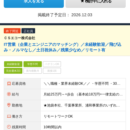
求人を見る
検討中に入れる
掲載終了予定日：
2026.12.03
終了間近
正社員
ＣＳエコー株式会社
IT営業（企業とエンジニアのマッチング）／未経験歓迎／飛び込
み・ノルマなし／土日祝休み／残業少なめ／リモート有
未経験歓迎
学歴不問
ベテランOK
完全週休2日
賞与複数月
面接1回
応募資格
＼＼職種・業界未経験OK／／ ・学歴不問 ・30歳以下の方 ※若年層の長期キャリア形成のため（例外事由3号イ） ・日本語ネイティブレベルの会話力をお持ちの方 特別なIT知識や営業経験は必要ありません
給与
月給25万円～+歩合 （基本給18万円+一律支給の営業手当7万円＋歩合） ※給与は経験や知識などを踏まえて決定します。 ※試用期間中（3ヶ月）の雇用形態は正社員で給与は月給22万円です。福利厚生に変
勤務地
★池袋本社、千葉事業所、浦和事業所のいずれかから選択可 ■池袋本社（最寄：池袋駅） 東京都豊島区池袋2-55-13 合田ビル5F ■千葉事業所（最寄：津田沼駅） 千葉県習志野市谷津1-11-11
働き方
リモートワークOK
残業時間
10時間以内