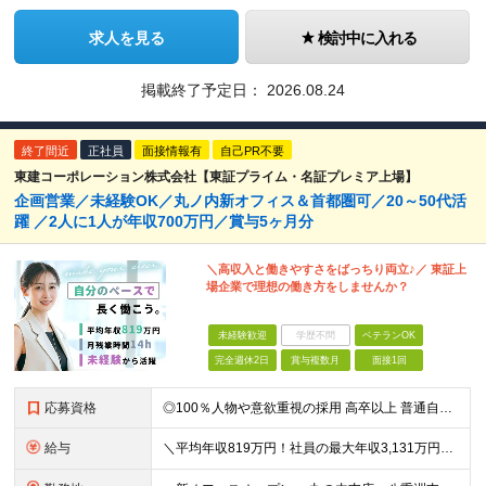
求人を見る
検討中に入れる
掲載終了予定日：
2026.08.24
終了間近
正社員
面接情報有
自己PR不要
東建コーポレーション株式会社【東証プライム・名証プレミア上場】
企画営業／未経験OK／丸ノ内新オフィス＆首都圏可／20～50代活
躍 ／2人に1人が年収700万円／賞与5ヶ月分
＼高収入と働きやすさをばっちり両立♪／ 東証上
場企業で理想の働き方をしませんか？
未経験歓迎
学歴不問
ベテランOK
完全週休2日
賞与複数月
面接1回
応募資格
◎100％人物や意欲重視の採用 高卒以上 普通自動車第一種運転免許取得者（AT限定可） ★職歴は全く問いません！ 前向きにコツコツと向き合える方であれば結果がついてくるお仕事です。 現職・無職、正社
給与
＼平均年収819万円！社員の最大年収3,131万円／ ＼2人に1人が年収700万円以上／ ＼5人に1人が年収1,000万円以上！／ 固定給だけで、年収524万円も可能！ インセンティブだけでなく固定給