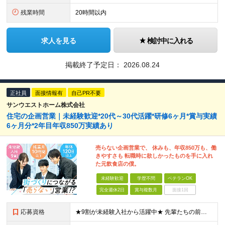
残業時間
20時間以内
求人を見る
検討中に入れる
掲載終了予定日：
2026.08.24
正社員
面接情報有
自己PR不要
サンウエストホーム株式会社
住宅の企画営業｜未経験歓迎*20代～30代活躍*研修6ヶ月*賞与実績
6ヶ月分*2年目年収850万実績あり
売らない企画営業で、 休みも、年収850万も、働
きやすさも 転職時に欲しかったものを手に入れ
た元飲食店の僕。
未経験歓迎
学歴不問
ベテランOK
完全週休2日
賞与複数月
面接1回
応募資格
★9割が未経験入社から活躍中★ 先輩たちの前職はアパレルの販売員、飲食店のホールスタッフなど。「営業職は初めて」という方も多数活躍中です！ 【未経験歓迎/学歴不問】 ・39歳までの方（若年層の長期キ