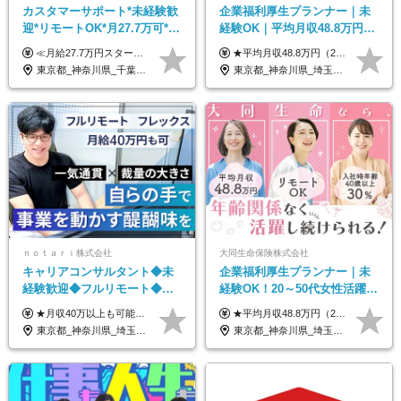
カスタマーサポート*未経験歓
企業福利厚生プランナー｜未
迎*リモートOK*月27.7万可*賞
経験OK｜平均月収48.8万円｜
与年2回*転勤なし*連休
リモートOK｜残業ほぼなし｜
≪月給27.7万円スタートも可／賞与年2回≫ ■月給21万円～27.7万円＋各種手当＋賞与年2回 ※給与は勤務地に応じて変更します ※年齢や経験・スキルなどを考慮して決定します ※時間外手当は全額支給 ※上記は初年度の月給となります ※試用期間3ヶ月（その他待遇に差異はありません） 【固定残業代について】 なし（残業代は、実際の労働時間に応じて別途全額支給）
★平均月収48.8万円（2025年度実績） ★安心の固定給＋賞与年2回＋インセンティブ！手当も充実 月給21万円～23万円＋諸手当＋インセンティブ＋賞与年2回 ※給与は年間平均の税込定例給与です。賞与は含みません。 ※約3週間の研修期間中は日当8000円を支給いたします。 ※試用期間6ヵ月あり（期間中の条件変更なし） ◆東京・神奈川・千葉・埼玉・愛知（一部）・京都・大阪・兵庫（一部）：月給23万円以上 ◆静岡（一部）・三重・岐阜：月給22万円以上 ◆上記以外の地域：月給21万円以上
OK/ZE010232
転勤なし｜女性活躍中
東京都_神奈川県_千葉県_大阪府_愛知県_北海道_長野県_石川県_広島県_福岡県
東京都_神奈川県_埼玉県_千葉県_大阪府_愛知県_北海道_青森県_岩手県_宮城県_秋田県_山形県_福島県_茨城県_栃木県_群馬県_新潟県_山梨県_長野県_富山県_石川県_福井県_静岡県_岐阜県_三重県_兵庫県_京都府_滋賀県_奈良県_和歌山県_広島県_岡山県_鳥取県_島根県_山口県_徳島県_香川県_愛媛県_高知県_福岡県_熊本県_佐賀県_長崎県_大分県_宮崎県_鹿児島県_沖縄県
ｎｏｔａｒｉ株式会社
大同生命保険株式会社
キャリアコンサルタント◆未
企業福利厚生プランナー｜未
経験歓迎◆フルリモート◆フ
経験OK！20～50代女性活躍｜
レックス制◆10時出勤・16時
リモートOK｜平均月収48.8万
★月収40万以上も可能！ ★能力・スキル・経験を考慮した年収額を設定します ■月給20万円～40万円＋決算賞与 ※経験・スキルを考慮のうえ決定します ※給与にはみなし残業代40時間分を含む。そのほか詳細に関しては別途面接時にご説明します ※試用期間3ヵ月あり。期間中の雇用形態・条件などに差異はありません
★平均月収48.8万円（2025年度実績） ★安心の固定給＋賞与年2回＋インセンティブ！手当も充実 月給21万円～23万円＋諸手当＋インセンティブ＋賞与年2回 ※給与は年間平均の税込定例給与です。賞与は含みません。 ※約3週間の研修期間中は日当8000円を支給いたします。 ※試用期間6ヵ月あり（期間中の条件変更なし） ◆東京・神奈川・千葉・埼玉・愛知（一部）・京都・大阪・兵庫（一部）：月給23万円以上 ◆静岡（一部）・三重・岐阜：月給22万円以上 ◆上記以外の地域：月給21万円以上
退勤も可◆残業月10時間以内
｜子育て＆介護支援◎
東京都_神奈川県_埼玉県_千葉県_大阪府_愛知県_北海道_青森県_岩手県_宮城県_秋田県_山形県_福島県_茨城県_栃木県_群馬県_新潟県_山梨県_長野県_富山県_石川県_福井県_静岡県_岐阜県_三重県_兵庫県_京都府_滋賀県_奈良県_和歌山県_広島県_岡山県_鳥取県_島根県_山口県_徳島県_香川県_愛媛県_高知県_福岡県_熊本県_佐賀県_長崎県_大分県_宮崎県_鹿児島県_沖縄県
東京都_神奈川県_埼玉県_千葉県_大阪府_愛知県_北海道_青森県_岩手県_宮城県_秋田県_山形県_福島県_茨城県_栃木県_群馬県_新潟県_山梨県_長野県_富山県_石川県_福井県_静岡県_岐阜県_三重県_兵庫県_京都府_滋賀県_奈良県_和歌山県_広島県_岡山県_鳥取県_島根県_山口県_徳島県_香川県_愛媛県_高知県_福岡県_熊本県_佐賀県_長崎県_大分県_宮崎県_鹿児島県_沖縄県