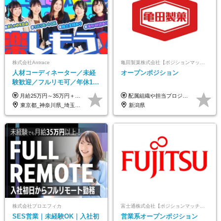
株式会社Antrace
亀田製菓株式会社【ポジションマッチ登録】
人材コーディネーター／未経
オープンポジション
験歓迎／フルリモ可／年休127
日／おしゃれ自由／海外研修
月給25万円～35万円＋インセンティブ 未経験者：月給25万円～＋インセンティブ 経験者：月給35万円～＋インセンティブ （※経験者は営業経験5年以上の方を想定） ※経験・スキルなどを考慮のうえ、決定します ※時間外手当は別途全額支給します
配属組織や担当プロジェクトにより異なります。 想定年収：400万円～1000万円 ※ご経験やスキルに応じて決定します。 ※上記想定年収はあくまでも目安の金額であり、 選考を通じて上下する可能性があります。
年10回／美容・サウナ割あり
東京都_神奈川県_埼玉県_千葉県_大阪府_愛知県_北海道_青森県_岩手県_宮城県_秋田県_山形県_福島県_茨城県_栃木県_群馬県_新潟県_山梨県_長野県_富山県_石川県_福井県_静岡県_岐阜県_三重県_兵庫県_京都府_滋賀県_奈良県_和歌山県_広島県_岡山県_鳥取県_島根県_山口県_徳島県_香川県_愛媛県_高知県_福岡県_熊本県_佐賀県_長崎県_大分県_宮崎県_鹿児島県_沖縄県
新潟県
株式会社プロエフィカ
富士通株式会社【ポジションマッチ登録】
SES営業｜未経験OK｜入社初
営業系オープンポジション