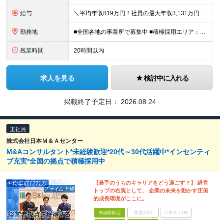
給与
＼平均年収819万円！社員の最大年収3,131万円／ 固定給だけで、年収524万円も可能！ インセンティブだけでなく固定給でもしっかり稼げる仕組みです！ 【入社初年度】 年収400万～550万円＋イ
勤務地
■全国各地の事業所で募集中 ■積極採用エリア：東京・神奈川・埼玉・千葉・愛知 ※希望の勤務地で働ける！通勤可能な事業所を選定していきます ※地元に戻って働きたいUターン希望者も歓迎します！ ※社用車を
残業時間
20時間以内
求人を見る
検討中に入れる
掲載終了予定日：
2026.08.24
正社員
株式会社日本Ｍ＆Ａセンター
M&Aコンサルタント*未経験歓迎*20代～30代活躍中*インセンティ
ブ充実*全国の拠点で積極採用中
【若手のうちのキャリアをどう過ごす？】 経営
トップの右腕として、 企業の未来を動かす圧倒
的成長環境がここに。
未経験歓迎
学歴不問
ベテランOK