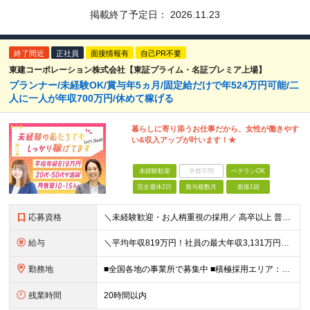
掲載終了予定日：
2026.11.23
終了間近
正社員
面接情報有
自己PR不要
東建コーポレーション株式会社【東証プライム・名証プレミア上場】
プランナー/未経験OK/賞与年5ヵ月/固定給だけで年524万円可能/二
人に一人が年収700万円/休めて稼げる
暮らしに寄り添うお仕事だから、女性が働きやす
い&収入アップが叶います！★
未経験歓迎
学歴不問
ベテランOK
完全週休2日
賞与複数月
面接1回
応募資格
＼未経験歓迎・お人柄重視の採用／ 高卒以上 普通自動車第一種運転免許取得者（AT限定可） ★職歴は全く問いません！20代～50代が幅広く活躍中 前向きにコツコツと向き合える方であれば結果がついてくる
給与
＼平均年収819万円！社員の最大年収3,131万円／ ＼2人に1人が年収700万円以上／ ＼5人に1人が年収1,000万円以上！／ 固定給だけで、年収524万円も可能！ インセンティブだけでなく固定給
勤務地
■全国各地の事業所で募集中 ■積極採用エリア：東京・神奈川・埼玉・千葉・愛知 ※希望の勤務地で働ける！通勤可能な事業所を選定していきます ※地元に戻って働きたいUターン希望者も歓迎します！ ※社用車を
残業時間
20時間以内