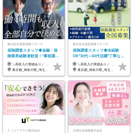
株式会社損害保険リサーチ
株式会社損害保険リサーチ
保険調査スタッフ◆金融・保
保険調査スタッフ◆未経験
険業界経験者歓迎！*事前講習
OK*30代～60代活躍*丁寧な講
あり*30代～60代活躍*調査は
習・サポートあり*原則直行直
＼高収入の実績あり／ なかには年収1000万円を超える方もいらっしゃいます！ 【完全出来高報酬制】 ★仕事に慣れるまで収入をサポート 1か月目：報酬が通常の2倍 2か月目：報酬が通常の1.5倍 ※災害に関する業務については、収入サポートの対象外 ※試用期間はありません ＊＊＊業務報酬の例＊＊＊ ・事故原因調査（4箇所確認）…1万5000円～ ・有無責／不正請求疑義調査（自動車案件）…2万円～ ・医療調査（1箇所確認）…1万7000円～ ・書類取付（1箇所訪問）…3000円～ ※上記は目安になります ※実際の報酬は業務報酬に応じた個々のスキル・実績を加味したものになります
＼高収入の実績あり／ なかには年収1000万円を超えるスペシャリストもいらっしゃいます！ 【完全出来高報酬制】 ★仕事に慣れるまで収入をサポート 1か月目：報酬が通常の2倍 2か月目：報酬が通常の1.5倍 ※災害に関する業務については、収入サポートの対象外 ※試用期間はありません ＊＊＊業務報酬の例＊＊＊ ・事故原因調査（4箇所確認）…1万5000円～ ・有無責／不正請求疑義調査（自動車案件）…2万円～ ・医療調査（1箇所確認）…1万7000円～ ・書類取付（1箇所訪問）…3000円～ ※上記は目安になります ※実際の報酬は業務報酬に応じた個々のスキル・実績を加味したものになります
原則直行直帰*高収入可
帰／全国募集・業務委託
東京都_神奈川県_埼玉県_千葉県_大阪府_愛知県_北海道_青森県_岩手県_宮城県_秋田県_山形県_福島県_茨城県_栃木県_群馬県_新潟県_山梨県_長野県_富山県_石川県_福井県_静岡県_岐阜県_三重県_兵庫県_京都府_滋賀県_奈良県_和歌山県_広島県_岡山県_鳥取県_島根県_山口県_徳島県_香川県_愛媛県_高知県_福岡県_熊本県_佐賀県_長崎県_大分県_宮崎県_鹿児島県_沖縄県
東京都_神奈川県_埼玉県_千葉県_大阪府_愛知県_北海道_青森県_岩手県_宮城県_秋田県_山形県_福島県_茨城県_栃木県_群馬県_新潟県_山梨県_長野県_富山県_石川県_福井県_静岡県_岐阜県_三重県_兵庫県_京都府_滋賀県_奈良県_和歌山県_広島県_岡山県_鳥取県_島根県_山口県_徳島県_香川県_愛媛県_高知県_福岡県_熊本県_佐賀県_長崎県_大分県_宮崎県_鹿児島県_沖縄県
ＦＪＵＴプラス株式会社
大同生命保険株式会社