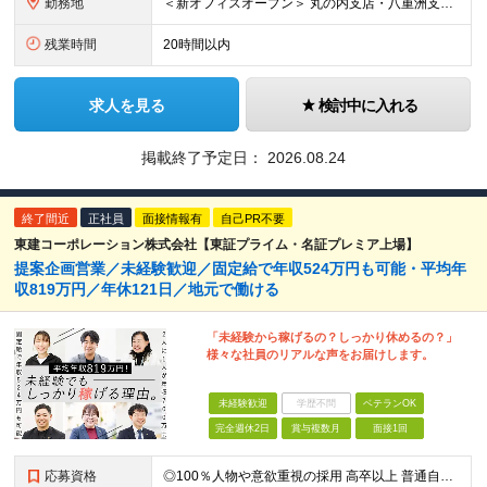
勤務地
＜新オフィスオープン＞ 丸の内支店・八重洲支店 東京都千代田区丸の内1丁目9-1 グラントウキョウノースタワーオフィス40階（東京ヘッドオフィス内） ★東京駅直結の新オフィスで雨にも濡れずに通勤♪
残業時間
20時間以内
求人を見る
検討中に入れる
掲載終了予定日：
2026.08.24
終了間近
正社員
面接情報有
自己PR不要
東建コーポレーション株式会社【東証プライム・名証プレミア上場】
提案企画営業／未経験歓迎／固定給で年収524万円も可能・平均年
収819万円／年休121日／地元で働ける
「未経験から稼げるの？しっかり休めるの？」
様々な社員のリアルな声をお届けします。
未経験歓迎
学歴不問
ベテランOK
完全週休2日
賞与複数月
面接1回
応募資格
◎100％人物や意欲重視の採用 高卒以上 普通自動車第一種運転免許取得者（AT限定可） ★職歴は全く問いません！ 前向きにコツコツと向き合える方であれば結果がついてくるお仕事です。 現職・無職、正社