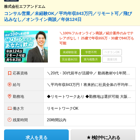
株式会社エフアンドエム
コンサル営業／未経験OK／平均年収843万円／リモート可／飛び
込みなし／オンライン商談／年休124日
＼100%フルオンライン商談／紹介案件のみでテ
レアポなし！ 25歳で年収655万・30歳で840万も
可能
未経験歓迎
学歴不問
ベテランOK
完全週休2日
賞与複数月
面接1回
応募資格
＼20代・30代前半が活躍中／ 動画教材や1年間の伴走サポートなど、 研修体制が整っているため未経験でも安心です！ ■学歴不問 ■未経験・第二新卒歓迎 ■社会人経験2年以上ある方 ※「接客・販売
給与
＼平均年収843万円！将来的に社員全体の平均年収1000万円を目指しています／ 月給25万円〜40万円＋賞与年2回＋決算賞与 ※試用期間3ヵ月あり。期間中の給与・待遇の差異はありません
勤務地
◆リモートワークあり ◆勤務地は選択可能 大阪本社もしくは東京本社のいずれかにて勤務となります。 【大阪本社】 大阪府吹田市江坂町1-23-38 F&Mビル 【東京本社】 東京都中央区京橋1-2
働き方
リモートワークOK
残業時間
20時間以内
求人を見る
検討中に入れる