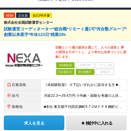
NEW
正社員
自己PR不要
株式会社全国試験運営センター
試験運営コーディネーター*総合職*リモート週1可*河合塾グループ*
創業以来黒字*年休123日*残業20h
試験という場の提供を通じて、人々の成長と 夢
の実現をサポートし、より幸せな未来づくりに貢
献します。
未経験歓迎
学歴不問
ベテランOK
完全週休2日
賞与複数月
面接1回
応募資格
《未経験歓迎》 ※下記いずれかに該当する方 ■対人業務の経験（法人/個人、販売/交渉など種別・業種は不問） ■MicrosoftOffice（主にWordとExcel）の基本操作が出来る方 ～下記の
給与
月給22.3〜29.4万円 ※年齢・経験を考慮の上決定します ※試用期間3ヶ月／給与・待遇に差異はありません ※残業代は別途全額支給いたします ※想定年収465万円〜585万円（月22時間の残業代、賞
勤務地
■本社 東京都千代田区麹町5-7-2ＭＦＰＲ麹町ビル3階 ＜アクセス＞ 東京メトロ有楽町線麹町駅 徒歩5分 東京メトロ有楽町線永田町駅 徒歩7分 JR中央線四ツ谷駅 徒歩9分
求人を見る
検討中に入れる