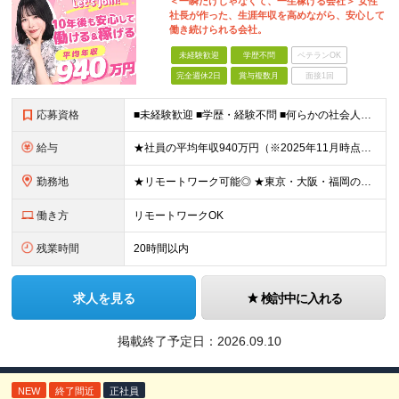
＜一瞬だけじゃなくて、一生稼げる会社＞ 女性
社長が作った、生涯年収を高めながら、安心して
働き続けられる会社。
未経験歓迎
学歴不問
ベテランOK
完全週休2日
賞与複数月
面接1回
応募資格
■未経験歓迎 ■学歴・経験不問 ■何らかの社会人経験がある方 ＜こんな方に向いています！＞ ・頑張った分評価されたい方 ・将来役立つ知識を身につけたい方 ・新しいことを学ぶのが好きな方 ・趣味
給与
★社員の平均年収940万円（※2025年11月時点） ★転職者は全員収入アップを実現 ★入社半年で昇給した実績あり！ 【営業未経験】 月給35万8,000円～（固定残業代含む）＋インセンティブ ＋賞
勤務地
★リモートワーク可能◎ ★東京・大阪・福岡の3拠点で募集中／ご希望の勤務地で配属します ★転勤なし ＜東京支店＞ 東京都港区三田1丁目4番28号 三田国際ビル2階 ＜大阪本社＞ 大阪府大阪市北区梅
働き方
リモートワークOK
残業時間
20時間以内
求人を見る
検討中に入れる
掲載終了予定日：
2026.09.10
NEW
終了間近
正社員