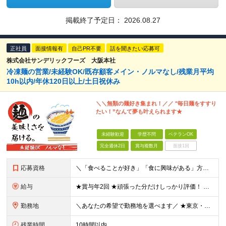
掲載終了予定日：
2026.08.27
正社員
面接情報有
自己PR不要
話を聞きたい応募可
株式会社サンデリックフーズ 大阪本社
冷凍麺の営業/未経験OK/既存顧客メイン・ノルマなし/残業月平均
10h以内/年休120日以上/土日祝休み
＼＼無類の麺好き集まれ！／／ "毎日麺をすすり
たい！”なんて夢も叶えられます★
未経験歓迎
学歴不問
ベテランOK
完全週休2日
賞与複数月
面接1回
応募資格
＼「食べることが好き」「食に興味がある」方大歓迎／ 第二新卒の方も大歓迎◎ ◆学歴不問 ◆職種・業種未経験OK ◆基本的なPC操作ができる方 └タイピングができればOK！ ◆普通自動車運転免許（AT
給与
★賞与年2回 ★頑張った分だけしっかり評価！ 月給25万円～50万円 ※経験・能力を考慮し優遇します ※試用期間（3ヶ月）中の給与・待遇に変動はありません ※上記の金額にはみなし残業代（25時間分
勤務地
＼あなたの希望で勤務地を選べます／ ★東京・大阪の2拠点募集 ★転勤なし ◆東京営業部 東京都千代田区内神田3-17-5 稲垣内神田ビル3F ◆大阪営業部 大阪府泉佐野市住吉町28-16 ※マイカ
残業時間
10時間以内