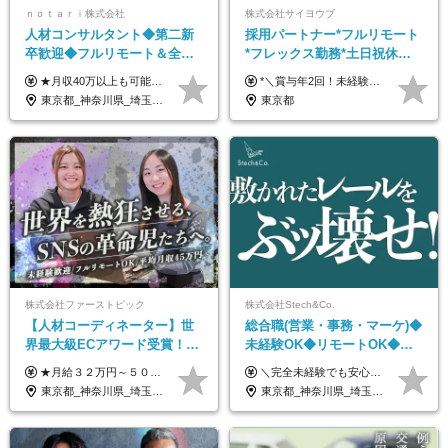
ｎｏｔａｒｉ株式会社
株式会社サイヨウブ
人材コンサルタント◆第二新
採用パートナー*フルリモート
卒歓迎◆フルリモート＆全国
*フレックス勤務*土日祝休み*
から勤務OK◆残業月10h以内
月給28万円～*産育休取得実績
★月収40万以上も可能！ ★能力・スキル・経験を考慮した年収額を設定します ★年功序列ではなく、チャレンジを評価して給与に反映！ ■月給20万円～40万円＋決算賞与 ※経験・スキルを考慮のうえ決定します ※給与にはみなし残業代40時間分を含む。そのほか詳細に関しては別途面接時にご説明します ※試用期間3ヵ月あり。期間中の雇用形態・条件などに差異はありません
*＼賞与年2回！未経験から月給28万円スタート／* ★昇給年12回あり！随時昇給のチャンス ◆月給28万～40万円＋賞与年2回＋各種インセンティブ ※経験・スキルを考慮の上、決定します ※試用期間6ヶ月間あり（期間中は月給26万円～になります。その他待遇等に差異はありません） ※月給には月35時間分の固定残業代含む（月5万4800円/超過分別途支給） ※ほとんどのメンバーが残業ゼロです！フレックスタイム制のため、自分の生活に合わせて調整できます。 ＼希望性で土曜日出勤あり／ お客様より「土曜日に応募者の対応をしてほしい」という ご要望を受けた際に、応募者対応⇒求職者との メッセージのやり取りなど、対応が発生する場合があります。 ※土曜日に出勤いただく場合は ・2時間稼働：4500円 ・4時間稼働：9000円 の給与が発生。勤務時間が4時間超えることは原則ありません。 短期間で高い給与をGETできるチャンスです♪
◆フレックス制
あり*年間休日120日
東京都_神奈川県_埼玉県_千葉県_大阪府_愛知県_北海道_青森県_岩手県_宮城県_秋田県_山形県_福島県_茨城県_栃木県_群馬県_新潟県_山梨県_長野県_富山県_石川県_福井県_静岡県_岐阜県_三重県_兵庫県_京都府_滋賀県_奈良県_和歌山県_広島県_岡山県_鳥取県_島根県_山口県_徳島県_香川県_愛媛県_高知県_福岡県_熊本県_佐賀県_長崎県_大分県_宮崎県_鹿児島県_沖縄県
東京都
株式会社ファーストピック
株式会社Stech&Co.
【人材コーディネーター】世
総合職(営業・事務・マーケ)◆
界最大級ECアワード受賞！フ
未経験OK◆リモートOK◆学
ルリモート／未経験◎／月給
歴不問◆20代活躍中！
★月給３２万円～５０万円＋インセンティブ賞与＋決算賞与★ （30時間の固定残業代、一律月54,750円を含む。超過分は支給） ※経験・スキルを考慮の上、決定 ※昇給：随時あり 【インセンティブについて】 自社サービスを提案し、サービス化した場合、一部の利益をインセンティブとして還元します。 試用期間中（6か月間）は、下記の給与となります。 【一都三県、大阪、名古屋、福岡の方】 月給２４万円～＋役職手当＋インセンティブ賞与 【一都三県以外の関東圏、九州、東北、北海道、その他地域の方】 月給２０万円～＋役職手当＋インセンティブ賞与 ※試用期間6ヶ月 ※試用期間中の待遇・福利厚生に差異はなし
＼完全未経験でも安心して年収UP可能です！／ -------------- 【1】営業 月給25万円～80万円＋賞与 【2】事務 月給21万円～50万円＋賞与 【3】マーケ 月給25万円～80万円＋賞与 ※試用期間3ヶ月間の待遇に変動はありません。 ※みなし残業代(月20時間分29,725円～)を含む。（※超過分は追加支給）
３２万円～／年休１３０日以
東京都_神奈川県_埼玉県_千葉県_大阪府_愛知県_北海道_青森県_岩手県_宮城県_秋田県_山形県_福島県_茨城県_栃木県_群馬県_静岡県_岐阜県_三重県_兵庫県_京都府_滋賀県_奈良県_和歌山県_広島県_岡山県_鳥取県_島根県_山口県_福岡県_熊本県_佐賀県_長崎県_大分県_宮崎県_鹿児島県
東京都_神奈川県_埼玉県_千葉県_大阪府_愛知県_北海道_青森県_岩手県_宮城県_秋田県_山形県_福島県_茨城県_栃木県_群馬県_新潟県_山梨県_長野県_富山県_石川県_福井県_静岡県_岐阜県_三重県_兵庫県_京都府_滋賀県_奈良県_和歌山県_広島県_岡山県_鳥取県_島根県_山口県_徳島県_香川県_愛媛県_高知県_福岡県_熊本県_佐賀県_長崎県_大分県_宮崎県_鹿児島県_沖縄県
上／