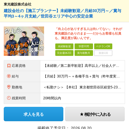
東光建設株式会社
建設会社の【施工プランナー】未経験歓迎／月給30万円～／賞与
平均3～4ヶ月支給／世田谷エリア中心の安定企業
「向上心がありすぎる人は向いてない」 それが
東光建設のありのまま――だからお客様も社員
も、満足度が高いんです。
未経験歓迎
学歴不問
ベテランOK
完全週休2日
賞与複数月
面接1回
応募資格
【未経験／第二新卒歓迎】高卒以上／社会人デビュー◎／ブランク有◎／■要普免 入社時点に、特別な知識やスキル・経験は一切必要なし！ すべて入社後に、当社で身につけていただけるので 安心してください！
給与
【月給】30万円～＋各種手当＋賞与（昨年度実績：3～4ヶ月） ※上記月給には固定残業時間（10h分／2万円以上）を含みます。 超過分は別途支給いたします。 ■未経験・1年目の想定年収：420万円
勤務地
＜転勤ナシ＞ 【本社】 東京都世田谷区経堂5-23-15
残業時間
20時間以内
求人を見る
検討中に入れる
掲載終了予定日：
2026.08.20