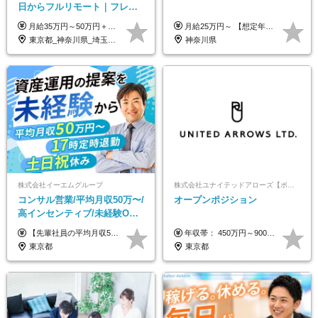
日からフルリモート｜フレッ
クス可｜残業月平均10h以下｜
月給35万円～50万円＋交通費 ◎経験やスキルを考慮し、最大限優遇します ◎上記月給は固定残業代月40時間分(月10万9,375～)を含みます。残業時間が超過した場合はその分追加支給します ◎試用期間6カ月あり(給与や待遇は同じです)
月給25万円～ 【想定年収】 400万円～1000万円（残業代及び諸手当込） ※ご経験、前年収、ご年齢に応じて決定します。
事業立ち上げメンバー
東京都_神奈川県_埼玉県_千葉県_大阪府_愛知県_北海道_青森県_岩手県_宮城県_秋田県_山形県_福島県_茨城県_栃木県_群馬県_新潟県_山梨県_長野県_富山県_石川県_福井県_静岡県_岐阜県_三重県_兵庫県_京都府_滋賀県_奈良県_和歌山県_広島県_岡山県_鳥取県_島根県_山口県_徳島県_香川県_愛媛県_高知県_福岡県_熊本県_佐賀県_長崎県_大分県_宮崎県_鹿児島県_沖縄県
神奈川県
株式会社イーエムグループ
株式会社ユナイテッドアローズ【ポジションマッチ登録】
コンサル営業/平均月収50万〜/
オープンポジション
高インセンティブ/未経験OK/
残業なし/4,50代も活躍/ブラン
【先輩社員の平均月収50万円】 月給30万円以上+インセンティブ+その他手当 ※経験・スキルを考慮の上で給与を決定します ※上記には5万円（月20時間分）のみなし残業代と一律手当（営業手当4万円、能力評価手当4万円）を含みます ※上記を超える残業代は別途全額支給します ※試用期間：3ヶ月あり（試用期間中の待遇に差異なし）
年収帯： 450万円～900万円 ※経験・スキルを考慮の上、決定します。
ク可/面接1回
東京都
東京都