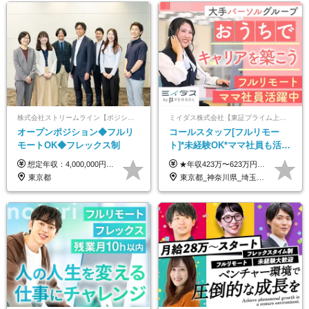
株式会社ストリームライン【ポジションマッチ登録】
ミイダス株式会社【東証プライム上場パーソルグループ】
オープンポジション◆フルリ
コールスタッフ[フルリモー
モートOK◆フレックス制
ト]*未経験OK*ママ社員も活躍
中*ブランクOK*全国どこでも
想定年収：4,000,000円 ～ 8,000,000円 月給：288,000円 ～ 570,000円 ※ご経験・能力に応じて決定いたします。 ※上記額にはみなし残業代を含みます。 ※超過分は全額支給いたします。 ※みなし残業代 45,000円 ～ 89,050円／月 ※みなし残業時間 20時間／月 ※試用期間：3ヶ月（試用期間中の待遇に差異はありません） 【固定残業代について】 固定残業20時間分（45,000円～89,050円）を含む ※超過分は別途全額支給
★年収423万〜623万円のモデルあり（想定時間外手当10時間分含む） ★半年に一度ドカンと支給のボーナスあり（半年に1度最大150万円） 月給25万円〜＋各種手当＋インセンティブ ＊リモートワーク手当（4000円/月） ＊リモートワーク一時金（1万5000円） ＊残業手当全額支給 ※経験・スキルにより月給を決定します ※試用期間：2ヵ月あり。期間中の雇用形態・給与・待遇に変更はありません 《頑張りはインセンティブとして還元！》 当社は5段階の評価制度を導入。 半期に1回の評価で最高ランク（5点）を獲得したメンバーには、 150万円のインセンティブを支給！ これが半年に一度のインセンティブとして支給されるため、 成果を出した分だけまとまった収入を得られる仕組みです。 【固定残業代について】 なし（残業代は、実際の労働時間に応じて別途全額支給）
働ける
東京都
東京都_神奈川県_埼玉県_千葉県_大阪府_愛知県_北海道_青森県_岩手県_宮城県_秋田県_山形県_福島県_茨城県_栃木県_群馬県_新潟県_山梨県_長野県_富山県_石川県_福井県_静岡県_岐阜県_三重県_兵庫県_京都府_滋賀県_奈良県_和歌山県_広島県_岡山県_鳥取県_島根県_山口県_徳島県_香川県_愛媛県_高知県_福岡県_熊本県_佐賀県_長崎県_大分県_宮崎県_鹿児島県_沖縄県