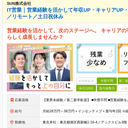
SUN株式会社
IT営業｜営業経験を活かして年収UP・キャリアUP
／リモート／土日祝休み
営業経験を活かして、次のステージへ。 キャリア
らしく成長しませんか？
未経験歓迎
学歴不問
第二新
休日120日
賞与複数月
上場
応募資格
給与
勤務地