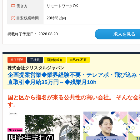
働き方
リモートワークOK
目安残業時間
20時間以内
求人を見る
掲載終了予定日：
2026.08.20
終了間近
正社員
面接情報有
自己PR不要
株式会社クリスタルジャパン
企画提案営業◆業界経験不要・テレアポ・飛び込み
直取引◆月給35万円～◆残業月10h
国と区から指名が来る公共性の高い会社。 そんな
す。