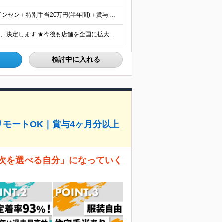
＼＼【全員】月収50.1万円保証！／／ 月給30.1万円＋インセン＋特別手当20万円(半年間)＋賞与 ※経験者は優遇いたします（研修も免除の場合有） ※固定残業代:7万4000円以上/月45時間分
■全国47都道府県の各店舗 ★勤務地はご希望を考慮の上、決定します ★今後も店舗を全国に拡大していきます ★U・Iターン歓迎（社宅あり） ★マイカー通勤OK（地域により規定あり。詳細はお問合せくださ
検討中に入れる
リモートOK｜賞与4ヶ月分以上
「次を選べる自分」になっていく