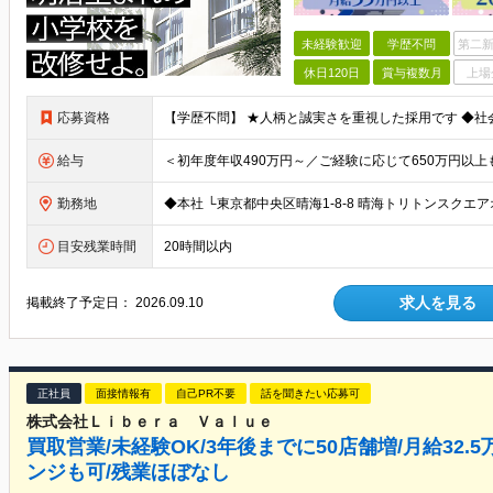
未経験歓迎
学歴不問
第二新
休日120日
賞与複数月
上場
応募資格
給与
勤務地
目安残業時間
20時間以内
求人を見る
掲載終了予定日：
2026.09.10
正社員
面接情報有
自己PR不要
話を聞きたい応募可
株式会社Ｌｉｂｅｒａ Ｖａｌｕｅ
買取営業/未経験OK/3年後までに50店舗増/月給32
ンジも可/残業ほぼなし