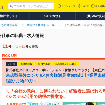
サイトマップ
ヘルプ
求人掲載
検討中リスト
スカウト
AIの求
その他営業職
経営に直接関わる仕事
その他営業職 × 経営に直接関
わる仕事の転職・求人情報
11
1～11
件中
件を表示
PICK UP!
正社員
面接情報有
自己PR不要
話を聞きたい応募可
株式会社アイリックコーポレーション（保険クリニック）【東証グ
来店型保険コンサル*お客様満足度90%以上*業界未経
程度*月給29万～
＼「会社の意向」に縛られない！経験者に選ばれる
×システム活用で納得の提案を。