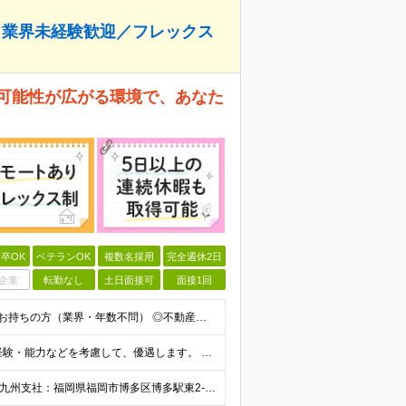
・業界未経験歓迎／フレックス
の可能性が広がる環境で、あなた
卒OK
ベテランOK
複数名採用
完全週休2日
企業
転勤なし
土日面接可
面接1回
【業界未経験／第二新卒歓迎】 ■学歴不問 ■営業経験をお持ちの方（業界・年数不問） ◎不動産・代理店営業・メーカー営業など異業種出身メンバーが活躍中！ ～優遇～ ■IT業界、人材業界の営業経験者歓
月給28万円～38万円＋インセンティブ＋賞与年2回 ※経験・能力などを考慮して、優遇します。 ※固定残業代（30時間分、4万7334円以上）を含む。超過分は別途支給します。 ※6ヶ月間の試用期間があ
東京本社：東京都港区西新橋1-16-4ノアックスビル3階 九州支社：福岡県福岡市博多区博多駅東2-5-28博多偕成ビル2階 ◎転勤はありません。 ◎週2～3回リモート可能です！ (変更の範囲)なし