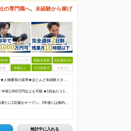
本社の専門職へ。未経験から稼げ
卒OK
ベテランOK
複数名採用
完全週休2日
企業
転勤なし
土日面接可
面接1回
★未経験大歓迎★学歴不問★社会人デビューの方も歓迎★人物重視の採用★ほとんど未経験スタート★第二新卒・ブランク歓迎 ■完全未経験OK ■基本的なPCスキル ┗簡単なタイピングができればOK！ ■40
★初年度の平均月収45万円 ★インセンの支給上限なし！年収1,000万円以上も可能 ★1回あたり10～100万円の支給実績あり！ 【未経験】 月給32.5万円～＋インセンティブ年4回（3カ月に1回）
★転居を伴う転勤なし★駅チカでラクラク通勤 ＼今期は新たに2店舗をオープン。3年後には都内を中心とした50店舗体制を目指しています！／ 【買取専門店『リプセル』の各店舗での勤務となります！】 ◆
検討中に入れる