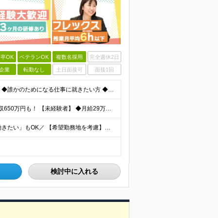
卒OK
ベテランOK
複数名採用
完全週休2日
企業
転勤なし
土日面接可
面接1回
★学歴不問 ★未経験OK 【こんな方はぜひご応募を！】 ◆誰かのためになる仕事に就きたい方 ◆人に寄り添い、相手の心を大切にできる方 ◆保険の知識を身につけて、長く働きたい方 ◆人と話すのが好きで、
★固定給だけで年収524万円も可能！ ★入社3年目で年収650万円も！ 【未経験者】 ◆月給29万円～51万円（店舗手当・営業手当など一律手当含む）＋インセンティブ＋他各種手当＋決算賞与あり（会社業
＼全国97店舗で募集中！希望を考慮◎「自宅の近くで働きたい」もOK／ 【希望勤務地を考慮】全97店舗／北海道・東京・神奈川・千葉・埼玉・石川・静岡・愛知・大阪・兵庫・福岡の『保険クリニック』直営店
検討中に入れる