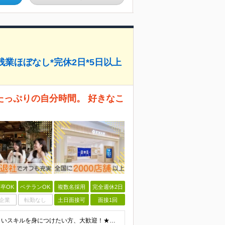
*残業ほぼなし*完休2日*5日以上
たっぷりの自分時間。 好きなこ
卒OK
ベテランOK
複数名採用
完全週休2日
企業
転勤なし
土日面接可
面接1回
＜★95%が未経験入社で活躍中！収入を上げたい・新しいスキルを身につけたい方、大歓迎！★＞ ◆学歴不問・第二新卒歓迎 ◆社会人経験1年以上 ★100％人柄、意欲重視の採用です 「新しい環境でスタート