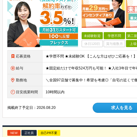
未経験歓迎
学歴不問
第二新
休日120日
賞与複数月
上場
応募資格
給与
勤務地
目安残業時間
10時間以内
求人を見る
掲載終了予定日：
2026.08.20
NEW
正社員
自己PR不要