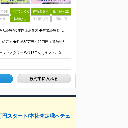
卒OK
ベテランOK
複数名採用
完全週休2日
企業
転勤なし
土日面接可
面接1回
【学歴不問】 ★人柄と誠実さを重視した採用です ◆社会人経験が1年以上ある方 ◆営業経験をお持ちの方は優遇します（法人・個人、業界・商材は不問） ※業界知識・建築知識は不要です。入社後に案件と先輩
＜初年度年収490万円～／ご経験に応じて650万円以上も想定＞ ◆月給35万円～65万円＋賞与年2回（7月・12月） 【なぜこの給与を払えるのか】 UR都市機構様・日本郵政様・官公庁との直取引で中間
◆本社 └東京都中央区晴海1-8-8 晴海トリトンスクエアオフィスタワー W棟16F ＼＼オフィスタワー内には商業施設が多数併設／／ カフェやレストラン、コンビニやスーパー、 100円ショップなど様
検討中に入れる
.5万円スタート/本社査定職へチェ