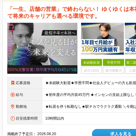
「一生、店舗の営業」で終わらない！ ゆくゆくは
て将来のキャリアも選べる環境です。
未経験歓迎
学歴不問
第二新
休日120日
賞与複数月
上場
応募資格
給与
勤務地
目安残業時間
10時間以内
求人を見る
掲載終了予定日：
2026.08.20