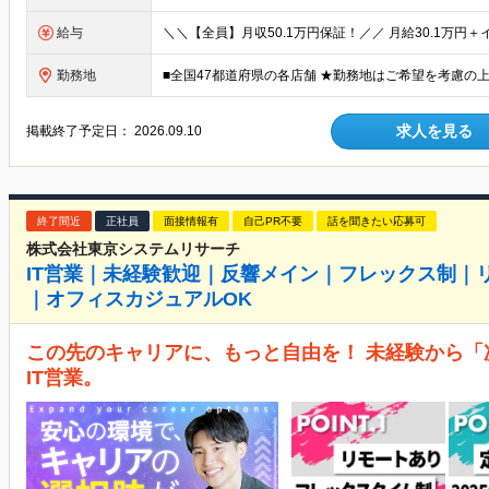
給与
勤務地
求人を見る
掲載終了予定日：
2026.09.10
終了間近
正社員
面接情報有
自己PR不要
話を聞きたい応募可
株式会社東京システムリサーチ
IT営業｜未経験歓迎｜反響メイン｜フレックス制｜
｜オフィスカジュアルOK
この先のキャリアに、もっと自由を！ 未経験から
IT営業。