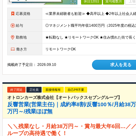
休日120日
賞与複数月
上場
応募資格
給与
勤務地
働き方
リモートワークOK
求人を見る
掲載終了予定日：
2026.09.10
終了間近
正社員
面接情報有
自己PR不要
オトロンカーズ株式会社【オートバックスセブングループ】
反響営業(営業主任)｜成約率8割/反響100％/月給38万
万円～/残業ほぼ無
＼＼残業なし・月給38万円～・賞与最大年6回…／
ループの高待遇で働く！