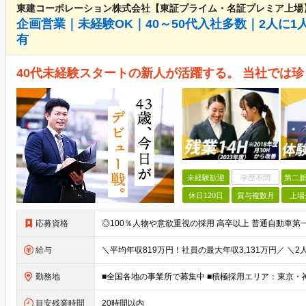
東建コーポレーション株式会社【東証プライム・名証プレミア上場
企画営業｜未経験OK｜40～50代入社多数｜2人に1
有
40代未経験スタートの新人が活躍する。 当社では
未経験歓迎
学歴不問
第二新
休日120日
賞与複数月
上場
応募資格
給与
勤務地
目安残業時間
20時間以内