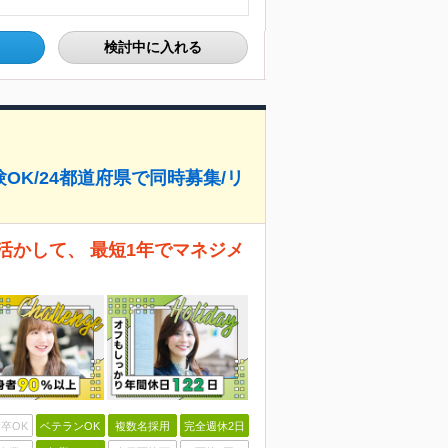
検討中に入れる
OK/24都道府県で同時募集/リ
活かして、 最短1年でマネジメ
卒OK
ベテランOK
複数名採用
完全週休2日