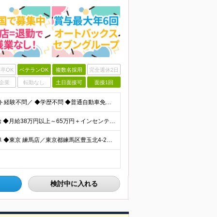
卒OK
ベテランOK
複数名採用
完全週休2日
企業
転勤なし
土日面接可
面接1回
＼営業職の平均年齢20代！業界未経験OK・マネジメント経験不問／ ◆学歴不問 ◆普通自動車免許(AT限定可) ◆何かしらの営業経験をお持ちの方※5年以上 (商材、業界は問いません)
◎入社1年目の年収例550万円～！ ◎賞与最大年6回支給 ◆月給38万円以上～65万円＋インセンティブ＋各種手当＋賞与最大年6回 ※経験・スキルなどを考慮のうえ、決定いたします。 ※試用期間3ヶ月あ
★愛知/一都三県/茨城/栃木/群馬/山梨/宮城/福島/岩手/岐阜 ◆東京 練馬店／東京都練馬区豊玉北4-22-5 八王子店／東京都八王子市高倉町12-9 足立店／東京都足立区西伊興1-1-1 ◆神
検討中に入れる