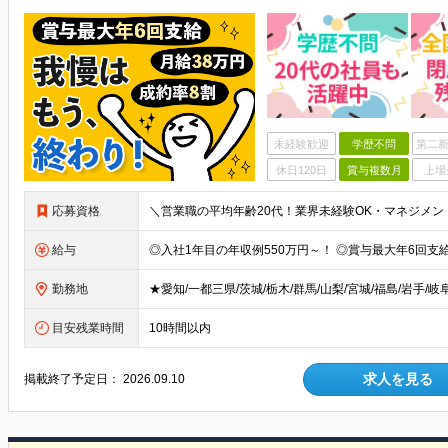
未経験歓迎
学歴不問
第二新
休日120日
賞与複数月
上場
応募資格
給与
勤務地
目安残業時間
10時間以内
求人を見る
掲載終了予定日：
2026.09.10