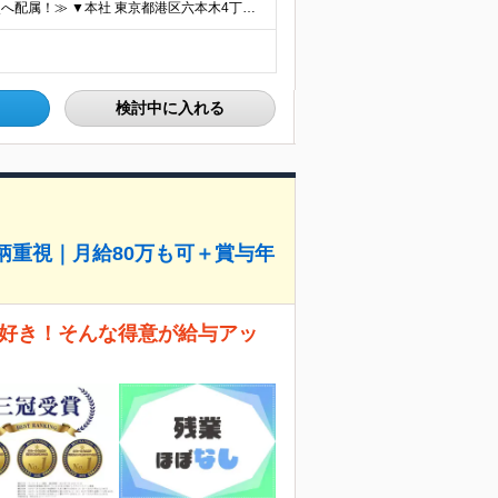
≪研修後は、東京・北海道、宮城、愛知、福岡の各拠点へ配属！≫ ▼本社 東京都港区六本木4丁目1番16号 六本木ハイツB1階 （研修地：首都圏の支店にて） ▼研修後の配属先 東京都、北海道、宮城県、
検討中に入れる
柄重視｜月給80万も可＋賞与年
とが好き！そんな得意が給与アッ