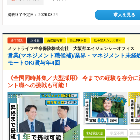
求人を見る
掲載終了予定日：
2026.08.24
終了間近
正社員
面接情報有
自己PR不要
話を聞きたい応募可
メットライフ生命保険株式会社 大阪都エイジェンシーオフィス
営業(マネジメント職候補)/業界・マネジメント未経験
モートOK/賞与年4回
《全国同時募集／大型採用》 今までの経験を存分に
ント職への挑戦も可能！
未経験歓迎
学歴不問
第二新