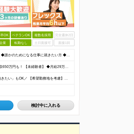
卒OK
ベテランOK
複数名採用
完全週休2日
企業
転勤なし
土日面接可
面接1回
★学歴不問 ★未経験OK 【こんな方はぜひご応募を！】 ◆誰かのためになる仕事に就きたい方 ◆人に寄り添い、相手の心を大切にできる方 ◆保険の知識を身につけて、長く働きたい方 ◆人と話すのが好きで、
★固定給だけで年収524万円も可能！ ★入社3年目で年収650万円も！ 【未経験者】 ◆月給29万円～51万円（店舗手当・営業手当など一律手当含む）＋インセンティブ＋他各種手当＋決算賞与あり（会社業
＼全国97店舗で募集中！希望を考慮◎「自宅の近くで働きたい」もOK／ 【希望勤務地を考慮】全97店舗／北海道・東京・神奈川・千葉・埼玉・石川・静岡・愛知・大阪・兵庫・福岡の『保険クリニック』直営店
検討中に入れる