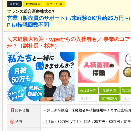
正社員
面接情報有
自己PR不要
フランス総合医療株式会社
営業（販売員のサポート）/未経験OK/月給25万円～/
Pも/転職回数不問
＼未経験大歓迎・typeからの入社者も／ 事業のコ
か？（副社長・杉木）
未経験歓迎
学歴不問
第二新
休日120日
賞与複数月
上場
応募資格
給与