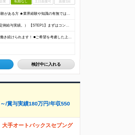
企業
転勤なし
土日面接可
面接1回
≪業界未経験者も歓迎≫ ◆高卒以上 ◆2年以上社会人経験がある方 ★業界経験や知識の有無ではなく、 「そのお客さまにとっての最善策を真剣に考える姿勢」や 「お客さまにベストまたはセカンドベストの施
◎マネジメント職平均年収1400万円（2025年度の税込定例給与実績。） 【STEP1】まずはコンサルタントからスタート ◆初任給月給：20万円から35万円＋業績給＋賞与年4回（※個人業績による）
★転勤なし ★リモートワークOK ★住み慣れた街で長く働き続けられます！ ■ご希望を考慮した上で勤務地を決定いたします ■地域のお客さまとの長期に亘る信頼関係を重視するため転勤無し。 ■U・Iタ
検討中に入れる
～/賞与実績180万円/年収550
／ 大手オートバックスセブング