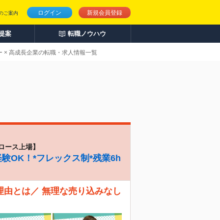
ログイン
新規会員登録
のご案内
人提案
転職ノウハウ
 × 高成長企業の転職・求人情報一覧
ロース上場】
験OK！*フレックス制*残業6h
理由とは／ 無理な売り込みなし