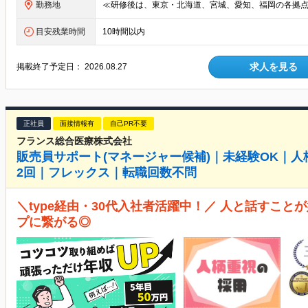
勤務地
目安残業時間
10時間以内
求人を見る
掲載終了予定日：
2026.08.27
正社員
面接情報有
自己PR不要
フランス総合医療株式会社
販売員サポート(マネージャー候補)｜未経験OK｜人
2回｜フレックス｜転職回数不問
＼type経由・30代入社者活躍中！／ 人と話すこ
プに繋がる◎