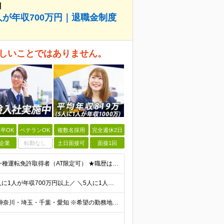
】
人が年収700万円｜退職金制度
珍しいことではありません。
卒OK
ベテランOK
複数名採用
完全週休2日
企業
転勤なし
土日面接可
面接1回
◎100％人物や意欲重視の採用 高卒以上 普通自動車第一種運転免許取得者（AT限定可） ★職歴は全く問いません！ 前向きにコツコツと向き合える方であれば結果がついてくるお仕事です。 現職・無職、正社
＼平均年収819万円！社員の最大年収3,131万円／ ＼2人に1人が年収700万円以上／ ＼5人に1人が年収1,000万円以上！／ 固定給だけで、年収524万円も可能！ インセンティブだけでなく固定給
■全国各地の事業所で募集中 ■積極採用エリア：東京・神奈川・埼玉・千葉・愛知 ※希望の勤務地で働ける！通勤可能な事業所を選定していきます ※地元に戻って働きたいUターン希望者も歓迎します！ ※社用車を