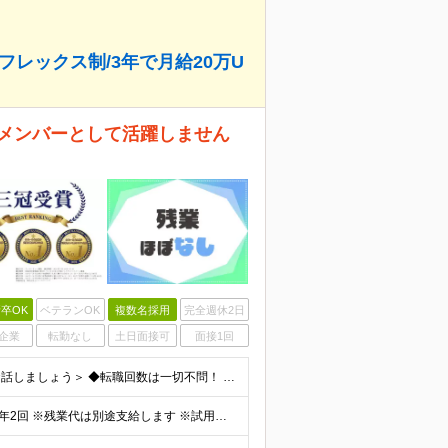
フレックス制/3年で月給20万U
アメンバーとして活躍しません
卒OK
ベテランOK
複数名採用
完全週休2日
企業
転勤なし
土日面接可
面接1回
＜第二新卒歓迎・未経験者を積極採用中！まずは直接お話しましょう＞ ◆転職回数は一切不問！ ◆学歴不問 ◆未経験OK 《代表取締役副社長の杉木が採用で心がけていること》 どこで才能が開花するかわからな
《月給～80万円も可！》 月給：25万円～80万円＋賞与年2回 ※残業代は別途支給します ※試用期間は2ヶ月（待遇・給与・雇用形態に差異はありません） ※経験・スキルに応じて決定します