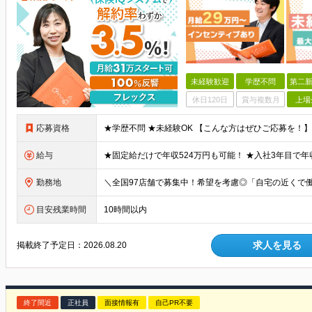
未経験歓迎
学歴不問
第二新
休日120日
賞与複数月
上場
応募資格
給与
勤務地
目安残業時間
10時間以内
求人を見る
掲載終了予定日：
2026.08.20
終了間近
正社員
面接情報有
自己PR不要