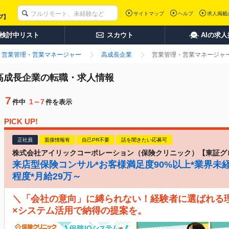
サイトマップ
ヘルプ
求人掲載
検討中リスト
スカウト
AIの求
営業管理・営業マネージャー
高成長企業
営業管理・営業マネージャー
 高成長企業の転職・求人情報
7
1～7
件中
件を表示
PICK UP!
正社員
面接情報有
自己PR不要
話を聞きたい応募可
株式会社アイリックコーポレーション（保険クリニック）【東証グ
来店型保険コンサル*お客様満足度90%以上*業界未経
程度*月給29万～
＼「会社の意向」に縛られない！経験者に選ばれる
×システム活用で納得の提案を。