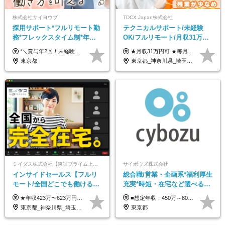
株式会社サイヨウブ
TDCX Japan株式会社
採用サポート*フルリモート勤
テクニカルサポート/未経験
務*フレックスタイム制*年休
OK/フルリモート/月収31万円
120日*土日祝休み*残業ほぼな
可/月最大3万のインセンティ
*＼賞与年2回！未経験から月給28万円スタート／* ◆月給28万～40万円＋賞与年2回＋各種インセンティブ ※経験・スキルを考慮の上、決定します ※試用期間6ヶ月間あり（期間中は月給26万円～になります。その他待遇等に差異はありません） ※月給には月35時間分の固定残業代含む（月5万4800円/超過分別途支給） ※ほとんどのメンバーが残業ゼロです！フレックスタイム制のため、自分の生活に合わせて調整できます。 ＼希望性で土曜日出勤あり／ お客様より「土曜日に応募者の対応をしてほしい」という ご要望を受けた際に、応募者対応⇒求職者との メッセージのやり取りなど、対応が発生する場合があります。 ※土曜日に出勤いただく場合は ・2時間稼働：4500円 ・4時間稼働：9000円 の給与が発生。勤務時間が4時間超えることは原則ありません。 短期間で高い給与をGETできるチャンスです♪
★月収31万円可 ★毎月「最大3万円」のインセンティブあり 月給266,228円～＋スキル手当（15,000円）＋インセンティブ（月最大3万円） ※月給例（月額最大額）：281,228 円＋残業代発生分 インセンティブを最大まで取得できた場合は、月額最大額：311,228円＋残業代発生分 となります ※経験・スキルなどを考慮し決定します ※残業代は1分単位で支給 ※試用期間3ヵ月あり（契約社員期間も給与・待遇に変更なし） ※インセンティブは効率性、顧客満足、勤怠状況等の結果により毎月金額が決定されます。 ＼”頑張り”はインセンティブで還元！／ 入社3ヶ月目から、目標数字やKPI、勤怠状況、お客様アンケートなどをもとに評価をスタート。 最短4ヶ月目にはインセンティブの支給も可能です！
し*育児中社員8割以上
ブ支給/平均年齢33歳
東京都
東京都_神奈川県_埼玉県_千葉県_大阪府_愛知県_北海道_青森県_岩手県_宮城県_秋田県_山形県_福島県_茨城県_栃木県_群馬県_新潟県_山梨県_長野県_富山県_石川県_福井県_静岡県_岐阜県_三重県_兵庫県_京都府_滋賀県_奈良県_和歌山県_広島県_岡山県_鳥取県_島根県_山口県_徳島県_香川県_愛媛県_高知県_福岡県_熊本県_佐賀県_長崎県_大分県_宮崎県_鹿児島県_沖縄県
ミイダス株式会社【東証プライム上場パーソルグループ】
サイボウズ株式会社
インサイドセールス【フルリ
総合職/営業・企画系*福利厚生
モート/全国どこでも働ける】
充実*時短・在宅など選べる働
未経験OK*土日祝休み*残業少
き方*賞与年2回
★年収423万〜623万円のモデルあり（想定時間外手当10時間分含む） ★半年に一度ドカンと支給のボーナスあり（半年に1度最大150万円） 月給25万円〜＋各種手当＋インセンティブ ＊リモートワーク手当（4000円/月） ＊リモートワーク一時金（1万5000円） ＊残業手当全額支給 ※経験・スキルにより月給を決定します ※試用期間：2ヵ月あり。期間中の雇用形態・給与・待遇に変更はありません 《頑張りはインセンティブとして還元！》 当社は5段階の評価制度を導入。 半期に1回の評価で最高ランク（5点）を獲得したメンバーには、 150万円のインセンティブを支給！ これが半年に一度のインセンティブとして支給されるため、 成果を出した分だけまとまった収入を得られる仕組みです。 【固定残業代について】 なし（残業代は、実際の労働時間に応じて別途全額支給）
■想定年収：450万～800万円（基本給12ヶ月分＋賞与2ヶ月分） ※上記想定年収はフルタイムの働き方を想定しています。 それ以外の働き方（勤務日数、時短、固定残業時間数の変更など）の場合 上記想定年収の支給を確約するものではありません ※賞与は全社の業績に応じて変動の可能性があります ※ご経験・スキルを考慮のうえ、当社規定により優遇します （試用期間3ヶ月有/給与・待遇に差異なし） ■昇給年1回 ■賞与年2回（2月・8月）
なめ*在宅勤務手当あり
東京都_神奈川県_埼玉県_千葉県_大阪府_愛知県_北海道_青森県_岩手県_宮城県_秋田県_山形県_福島県_茨城県_栃木県_群馬県_新潟県_山梨県_長野県_富山県_石川県_福井県_静岡県_岐阜県_三重県_兵庫県_京都府_滋賀県_奈良県_和歌山県_広島県_岡山県_鳥取県_島根県_山口県_徳島県_香川県_愛媛県_高知県_福岡県_熊本県_佐賀県_長崎県_大分県_宮崎県_鹿児島県_沖縄県
東京都