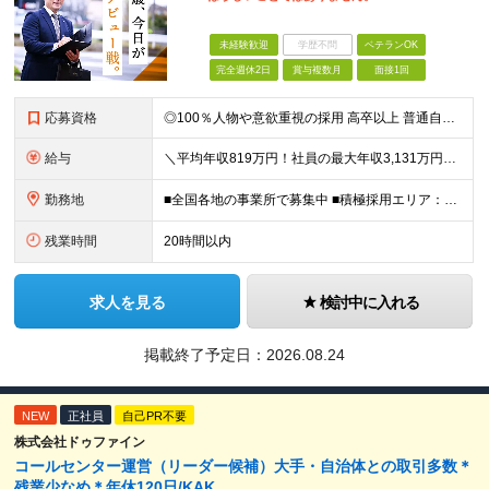
未経験歓迎
学歴不問
ベテランOK
完全週休2日
賞与複数月
面接1回
応募資格
◎100％人物や意欲重視の採用 高卒以上 普通自動車第一種運転免許取得者（AT限定可） ★職歴は全く問いません！ 前向きにコツコツと向き合える方であれば結果がついてくるお仕事です。 現職・無職、正社
給与
＼平均年収819万円！社員の最大年収3,131万円／ ＼2人に1人が年収700万円以上／ ＼5人に1人が年収1,000万円以上！／ 固定給だけで、年収524万円も可能！ インセンティブだけでなく固定給
勤務地
■全国各地の事業所で募集中 ■積極採用エリア：東京・神奈川・埼玉・千葉・愛知 ※希望の勤務地で働ける！通勤可能な事業所を選定していきます ※地元に戻って働きたいUターン希望者も歓迎します！ ※社用車を
残業時間
20時間以内
求人を見る
検討中に入れる
掲載終了予定日：
2026.08.24
NEW
正社員
自己PR不要
株式会社ドゥファイン
コールセンター運営（リーダー候補）大手・自治体との取引多数＊
残業少なめ＊年休120日/KAK