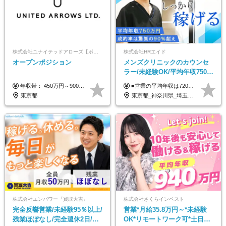
株式会社ユナイテッドアローズ【ポジションマッチ登録】
株式会社HRエイド
オープンポジション
メンズクリニックのカウンセ
ラー/未経験OK/平均年収750万
円/4人に1人が年収1000万円超
年収帯： 450万円～900万円 ※経験・スキルを考慮の上、決定します。
■営業の平均年収は720万円！ ■4人に1人が年収1000万円超え 月給27万円～100万円+インセンティブ(平均月20～40万円程) ＜インセンティブ制度について＞ 当社では創業以来、頑張ったらその分稼げる環境づくりに注力。カウンセラー部署では、個人の成約金額・チームの成果・事業部の売上利益を掛け合わせる新しいインセンティブ制度を導入しました。あなたの頑張り次第で毎月高インセンティブが実現できる体制です！ ※上記金額には固定残業代（35,500円以上～・30時間分）が含まれます。時間超過分は追加支給します。 ※試用期間3か月あり。研修期間3か月中は、月給25万円～30万円になります。(固定残業代：35,500円～・23h分を含む) ※インセンティブの一部は、研修期間中から支給されます。その他待遇の差異はありません。
え/成約率90％
東京都
東京都_神奈川県_埼玉県_千葉県_大阪府_愛知県_北海道_宮城県_栃木県_群馬県_静岡県_兵庫県_京都府_岡山県_熊本県
株式会社エンパワー『買取大吉』
株式会社さくらインベスト
完全反響営業/未経験95％以上/
営業*月給35.8万円～*未経験
残業ほぼなし/完全週休2日/月
OK*リモートワーク可*土日祝