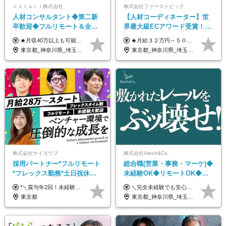
ｎｏｔａｒｉ株式会社
株式会社ファーストピック
人材コンサルタント◆第二新
【人材コーディネーター】世
卒歓迎◆フルリモート＆全国
界最大級ECアワード受賞！フ
から勤務OK◆残業月10h以内
ルリモート／未経験◎／月給
★月収40万以上も可能！ ★能力・スキル・経験を考慮した年収額を設定します ★年功序列ではなく、チャレンジを評価して給与に反映！ ■月給20万円～40万円＋決算賞与 ※経験・スキルを考慮のうえ決定します ※給与にはみなし残業代40時間分を含む。そのほか詳細に関しては別途面接時にご説明します ※試用期間3ヵ月あり。期間中の雇用形態・条件などに差異はありません
★月給３２万円～５０万円＋インセンティブ賞与＋決算賞与★ （30時間の固定残業代、一律月54,750円を含む。超過分は支給） ※経験・スキルを考慮の上、決定 ※昇給：随時あり 【インセンティブについて】 自社サービスを提案し、サービス化した場合、一部の利益をインセンティブとして還元します。 試用期間中（6か月間）は、下記の給与となります。 【一都三県、大阪、名古屋、福岡の方】 月給２４万円～＋役職手当＋インセンティブ賞与 【一都三県以外の関東圏、九州、東北、北海道、その他地域の方】 月給２０万円～＋役職手当＋インセンティブ賞与 ※試用期間6ヶ月 ※試用期間中の待遇・福利厚生に差異はなし
◆フレックス制
３２万円～／年休１３０日以
東京都_神奈川県_埼玉県_千葉県_大阪府_愛知県_北海道_青森県_岩手県_宮城県_秋田県_山形県_福島県_茨城県_栃木県_群馬県_新潟県_山梨県_長野県_富山県_石川県_福井県_静岡県_岐阜県_三重県_兵庫県_京都府_滋賀県_奈良県_和歌山県_広島県_岡山県_鳥取県_島根県_山口県_徳島県_香川県_愛媛県_高知県_福岡県_熊本県_佐賀県_長崎県_大分県_宮崎県_鹿児島県_沖縄県
東京都_神奈川県_埼玉県_千葉県_大阪府_愛知県_北海道_青森県_岩手県_宮城県_秋田県_山形県_福島県_茨城県_栃木県_群馬県_静岡県_岐阜県_三重県_兵庫県_京都府_滋賀県_奈良県_和歌山県_広島県_岡山県_鳥取県_島根県_山口県_福岡県_熊本県_佐賀県_長崎県_大分県_宮崎県_鹿児島県
上／
株式会社サイヨウブ
株式会社Stech&Co.
採用パートナー*フルリモート
総合職(営業・事務・マーケ)◆
*フレックス勤務*土日祝休み*
未経験OK◆リモートOK◆学
月給28万円～*産育休取得実績
歴不問◆20代活躍中！
*＼賞与年2回！未経験から月給28万円スタート／* ★昇給年12回あり！随時昇給のチャンス ◆月給28万～40万円＋賞与年2回＋各種インセンティブ ※経験・スキルを考慮の上、決定します ※試用期間6ヶ月間あり（期間中は月給26万円～になります。その他待遇等に差異はありません） ※月給には月35時間分の固定残業代含む（月5万4800円/超過分別途支給） ※ほとんどのメンバーが残業ゼロです！フレックスタイム制のため、自分の生活に合わせて調整できます。 ＼希望性で土曜日出勤あり／ お客様より「土曜日に応募者の対応をしてほしい」という ご要望を受けた際に、応募者対応⇒求職者との メッセージのやり取りなど、対応が発生する場合があります。 ※土曜日に出勤いただく場合は ・2時間稼働：4500円 ・4時間稼働：9000円 の給与が発生。勤務時間が4時間超えることは原則ありません。 短期間で高い給与をGETできるチャンスです♪
＼完全未経験でも安心して年収UP可能です！／ -------------- 【1】営業 月給25万円～80万円＋賞与 【2】事務 月給21万円～50万円＋賞与 【3】マーケ 月給25万円～80万円＋賞与 ※試用期間3ヶ月間の待遇に変動はありません。 ※みなし残業代(月20時間分29,725円～)を含む。（※超過分は追加支給）
あり*年間休日120日
東京都
東京都_神奈川県_埼玉県_千葉県_大阪府_愛知県_北海道_青森県_岩手県_宮城県_秋田県_山形県_福島県_茨城県_栃木県_群馬県_新潟県_山梨県_長野県_富山県_石川県_福井県_静岡県_岐阜県_三重県_兵庫県_京都府_滋賀県_奈良県_和歌山県_広島県_岡山県_鳥取県_島根県_山口県_徳島県_香川県_愛媛県_高知県_福岡県_熊本県_佐賀県_長崎県_大分県_宮崎県_鹿児島県_沖縄県