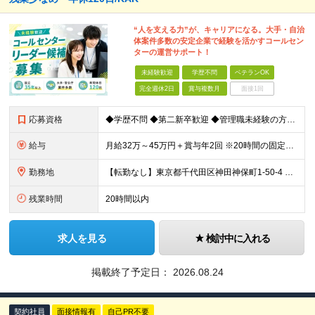
“人を支える力”が、キャリアになる。大手・自治
体案件多数の安定企業で経験を活かすコールセン
ターの運営サポート！
未経験歓迎
学歴不問
ベテランOK
完全週休2日
賞与複数月
面接1回
応募資格
◆学歴不問 ◆第二新卒歓迎 ◆管理職未経験の方も歓迎 ◆基本的なPCスキル（Excel・Word・PowerPoint）のある方 →経験やスキルよりも【人との向き合い方】を重視しています！
給与
月給32万～45万円＋賞与年2回 ※20時間の固定残業代（42,478円～59,735円）含む＆超過分別途支給 ■賞与：年2回（6月、12月） ■昇給：年1回（6月） ※試用期間（6ヵ月間）も給
勤務地
【転勤なし】東京都千代田区神田神保町1-50-4 浦野ビル3階、4階 「神保町駅」徒歩6分 「水道橋駅」徒歩7分 「御茶ノ水駅」徒歩10分 (変更の範囲)上記を除く当社関連勤務地
残業時間
20時間以内
求人を見る
検討中に入れる
掲載終了予定日：
2026.08.24
契約社員
面接情報有
自己PR不要