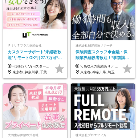
ＦＪＵＴプラス株式会社
株式会社損害保険リサーチ
カスタマーサポート*未経験歓
保険調査スタッフ◆金融・保
迎*リモートOK*月27.7万可*賞
険業界経験者歓迎！*事前講習
与年2回*転勤なし*連休
あり*30代～60代活躍*調査は
≪月給27.7万円スタートも可／賞与年2回≫ ■月給21万円～27.7万円＋各種手当＋賞与年2回 ※給与は勤務地に応じて変更します ※年齢や経験・スキルなどを考慮して決定します ※時間外手当は全額支給 ※上記は初年度の月給となります ※試用期間3ヶ月（その他待遇に差異はありません） 【固定残業代について】 なし（残業代は、実際の労働時間に応じて別途全額支給）
＼高収入の実績あり／ なかには年収1000万円を超える方もいらっしゃいます！ 【完全出来高報酬制】 ★仕事に慣れるまで収入をサポート 1か月目：報酬が通常の2倍 2か月目：報酬が通常の1.5倍 ※災害に関する業務については、収入サポートの対象外 ※試用期間はありません ＊＊＊業務報酬の例＊＊＊ ・事故原因調査（4箇所確認）…1万5000円～ ・有無責／不正請求疑義調査（自動車案件）…2万円～ ・医療調査（1箇所確認）…1万7000円～ ・書類取付（1箇所訪問）…3000円～ ※上記は目安になります ※実際の報酬は業務報酬に応じた個々のスキル・実績を加味したものになります
OK/ZE010232
原則直行直帰*高収入可
東京都_神奈川県_千葉県_大阪府_愛知県_北海道_長野県_石川県_広島県_福岡県
東京都_神奈川県_埼玉県_千葉県_大阪府_愛知県_北海道_青森県_岩手県_宮城県_秋田県_山形県_福島県_茨城県_栃木県_群馬県_新潟県_山梨県_長野県_富山県_石川県_福井県_静岡県_岐阜県_三重県_兵庫県_京都府_滋賀県_奈良県_和歌山県_広島県_岡山県_鳥取県_島根県_山口県_徳島県_香川県_愛媛県_高知県_福岡県_熊本県_佐賀県_長崎県_大分県_宮崎県_鹿児島県_沖縄県
大同生命保険株式会社
株式会社プロエフィカ