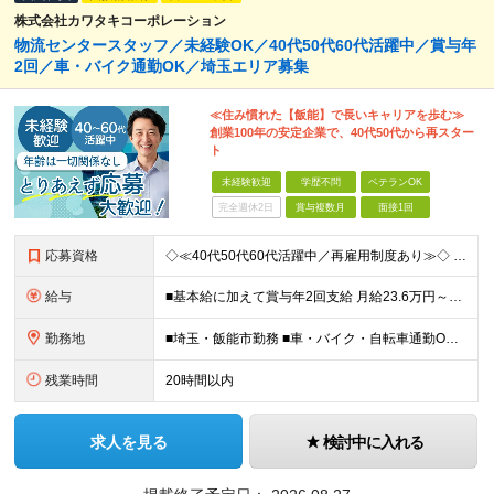
株式会社カワタキコーポレーション
物流センタースタッフ／未経験OK／40代50代60代活躍中／賞与年
2回／車・バイク通勤OK／埼玉エリア募集
≪住み慣れた【飯能】で長いキャリアを歩む≫
創業100年の安定企業で、40代50代から再スター
ト
未経験歓迎
学歴不問
ベテランOK
完全週休2日
賞与複数月
面接1回
応募資格
◇≪40代50代60代活躍中／再雇用制度あり≫◇ 現在、リーダー職は全員が40代以上。 同世代と一緒に働けるからこそ、 ギャップを感じずに居心地が良いのがポイントです。 ■未経験歓迎 ■学歴不問 ■
給与
■基本給に加えて賞与年2回支給 月給23.6万円～＋賞与年2回＋残業代全額支給＋各種手当 ※試用期間なし
勤務地
■埼玉・飯能市勤務 ■車・バイク・自転車通勤OK └駐車場・駐輪場完備で安心 【飯能物流センター】 埼玉県飯能市下川崎34 生活クラブ飯能デリバリーセンター (変更の範囲)上記を除く当社関連勤務地
残業時間
20時間以内
求人を見る
検討中に入れる