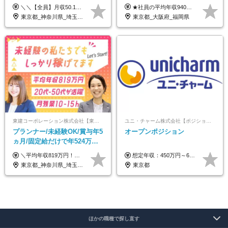
収50万円スタート！/賞与年2
休み*年休123日以上*転職者全
＼＼【全員】月収50.1万円保証！／／ 月給30.1万円＋インセン＋特別手当20万円(半年間)＋賞与 ※経験者は優遇いたします（研修も免除の場合有） ※固定残業代:7万4000円以上/月45時間分を含む ※固定残業代は残業がない場合も支給し、超過分は別途支給します ■入社後5日間研修を実施 研修中のテスト（ロープレ、商材知識）合格で研修生卒業となり翌月からインセンティブの対象に。 ロープレは細かな評価基準があり、顧客満足度をキープするため非常に重要なテストです。 ※4カ月目以降も不合格の場合、月給28.3万円／1カ月以内合格率100％ ＜平均年収＞ ◆一般メンバー ：625万円 ◆店長（管理職）：1178万円 ◆マネージャー ：4160万円
★社員の平均年収940万円（※2025年11月時点） ★転職者は全員収入アップを実現 ★入社半年で昇給した実績あり！ 【営業未経験】 月給35万8,000円～（固定残業代含む）＋インセンティブ ＋賞与年2回 【管理職候補】 月給40万円～100万円＋インセンティブ＋賞与年2回 ※固定残業代は、時間外労働の有無にかかわらず月25時間分（月5万8,000円～）を支給します。 ※上記を超える時間外労働分は、別途追加で支給します。 ＼月給額が高い理由について／ 当社が扱うのは、1件あたり100万円以上となる高単価な金融商品です。 そのため月給ベースも高く設定して社員に還元しています。 ＜試用期間中の給与＞※営業未経験の方 試用期間2カ月あり。 月給25万円＋営業手当5万円（資格取得後より日割り支給） ※残業代は別途全額支給します。 ※その他の待遇に差異はありません。 ★時短勤務も可能です ・7時間勤務：月給26万2,500円～＋インセンティブ＋賞与（年2回） ・6時間勤務：月給24万円～＋インセンティブ＋賞与（年2回） （時短勤務例）9:00-16:00、10:00-17:00など
回
員が収入UP
東京都_神奈川県_埼玉県_千葉県_大阪府_愛知県_北海道_青森県_岩手県_宮城県_秋田県_山形県_福島県_茨城県_栃木県_群馬県_新潟県_山梨県_長野県_富山県_石川県_福井県_静岡県_岐阜県_三重県_兵庫県_京都府_滋賀県_奈良県_和歌山県_広島県_岡山県_鳥取県_島根県_山口県_徳島県_香川県_愛媛県_高知県_福岡県_熊本県_佐賀県_長崎県_大分県_宮崎県_鹿児島県_沖縄県
東京都_大阪府_福岡県
東建コーポレーション株式会社【東証プライム・名証プレミア上場】
ユニ・チャーム株式会社【ポジションマッチ登録】
プランナー/未経験OK/賞与年5
オープンポジション
ヵ月/固定給だけで年524万円
可能/二人に一人が年収700万
＼平均年収819万円！社員の最大年収3,131万円／ ＼2人に1人が年収700万円以上／ ＼5人に1人が年収1,000万円以上！／ 固定給だけで、年収524万円も可能！ インセンティブだけでなく固定給でもしっかり稼げる仕組みです！ 【入社初年度】 年収400万～550万円＋インセンティブ →月給26万3,000円～29万5,600円＋賞与年2回（基本給×約5ヵ月分※前年度実績）＋インセンティブ＋各種手当 【インセンティブ】 1物件着工で目安80万～200万円 ※建物の契約金額実績によります 【各種手当】 ・都市手当…月1万円～3万円（首都圏・東海圏・関西圏で弊社指定の事業所に勤務する方が対象） ・家族手当…配偶者：月1万円、子供1名につき：月5千円 ・資格手当…FP資格1級：月1万円、2級：月5千円、3級：月3千円 ・役職手当…昇進欄に詳細記載（主任補：月5千円→主任：月1万円…） 【その他】 ※上記月給には、固定残業代【47時間分（7万3,800円以上）】が含まれます ※月平均残業時間は14時間と少なめです（2023年度） ※固定残業代の時間数を超える時間外労働は追加で支給 但し、時間数を超える時間外労働が発生する場合もあります（特別条項付き協定締結済）
想定年収：450万円～650万円 ※経験・能力を考慮の上、規定により優遇いたします ※試用期間6ヵ月（その間の給与・待遇に変動はありません）
円/休めて稼げる
東京都_神奈川県_埼玉県_千葉県_大阪府_愛知県_宮城県_茨城県_栃木県_群馬県_静岡県_兵庫県_京都府_福岡県
東京都
ほかの職種で探し直す