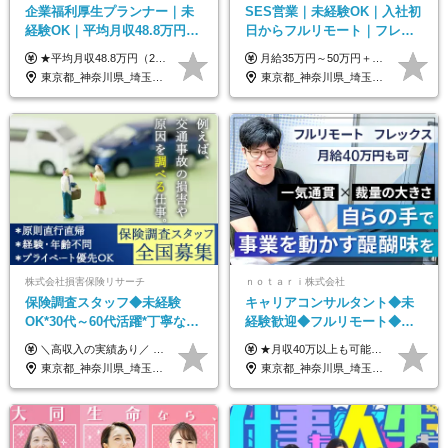
企業福利厚生プランナー｜未
SES営業｜未経験OK｜入社初
経験OK｜平均月収48.8万円｜
日からフルリモート｜フレッ
リモートOK｜残業ほぼなし｜
クス可｜残業月平均10h以下｜
★平均月収48.8万円（2025年度実績） ★安心の固定給＋賞与年2回＋インセンティブ！手当も充実 月給21万円～23万円＋諸手当＋インセンティブ＋賞与年2回 ※給与は年間平均の税込定例給与です。賞与は含みません。 ※約3週間の研修期間中は日当8000円を支給いたします。 ※試用期間6ヵ月あり（期間中の条件変更なし） ◆東京・神奈川・千葉・埼玉・愛知（一部）・京都・大阪・兵庫（一部）：月給23万円以上 ◆静岡（一部）・三重・岐阜：月給22万円以上 ◆上記以外の地域：月給21万円以上
月給35万円～50万円＋交通費 ◎経験やスキルを考慮し、最大限優遇します ◎上記月給は固定残業代月40時間分(月10万9,375～)を含みます。残業時間が超過した場合はその分追加支給します ◎試用期間6カ月あり(給与や待遇は同じです)
転勤なし｜女性活躍中
事業立ち上げメンバー
東京都_神奈川県_埼玉県_千葉県_大阪府_愛知県_北海道_青森県_岩手県_宮城県_秋田県_山形県_福島県_茨城県_栃木県_群馬県_新潟県_山梨県_長野県_富山県_石川県_福井県_静岡県_岐阜県_三重県_兵庫県_京都府_滋賀県_奈良県_和歌山県_広島県_岡山県_鳥取県_島根県_山口県_徳島県_香川県_愛媛県_高知県_福岡県_熊本県_佐賀県_長崎県_大分県_宮崎県_鹿児島県_沖縄県
東京都_神奈川県_埼玉県_千葉県_大阪府_愛知県_北海道_青森県_岩手県_宮城県_秋田県_山形県_福島県_茨城県_栃木県_群馬県_新潟県_山梨県_長野県_富山県_石川県_福井県_静岡県_岐阜県_三重県_兵庫県_京都府_滋賀県_奈良県_和歌山県_広島県_岡山県_鳥取県_島根県_山口県_徳島県_香川県_愛媛県_高知県_福岡県_熊本県_佐賀県_長崎県_大分県_宮崎県_鹿児島県_沖縄県
株式会社損害保険リサーチ
ｎｏｔａｒｉ株式会社
保険調査スタッフ◆未経験
キャリアコンサルタント◆未
OK*30代～60代活躍*丁寧な講
経験歓迎◆フルリモート◆フ
習・サポートあり*原則直行直
レックス制◆10時出勤・16時
＼高収入の実績あり／ なかには年収1000万円を超えるスペシャリストもいらっしゃいます！ 【完全出来高報酬制】 ★仕事に慣れるまで収入をサポート 1か月目：報酬が通常の2倍 2か月目：報酬が通常の1.5倍 ※災害に関する業務については、収入サポートの対象外 ※試用期間はありません ＊＊＊業務報酬の例＊＊＊ ・事故原因調査（4箇所確認）…1万5000円～ ・有無責／不正請求疑義調査（自動車案件）…2万円～ ・医療調査（1箇所確認）…1万7000円～ ・書類取付（1箇所訪問）…3000円～ ※上記は目安になります ※実際の報酬は業務報酬に応じた個々のスキル・実績を加味したものになります
★月収40万以上も可能！ ★能力・スキル・経験を考慮した年収額を設定します ■月給20万円～40万円＋決算賞与 ※経験・スキルを考慮のうえ決定します ※給与にはみなし残業代40時間分を含む。そのほか詳細に関しては別途面接時にご説明します ※試用期間3ヵ月あり。期間中の雇用形態・条件などに差異はありません
帰／全国募集・業務委託
退勤も可◆残業月10時間以内
東京都_神奈川県_埼玉県_千葉県_大阪府_愛知県_北海道_青森県_岩手県_宮城県_秋田県_山形県_福島県_茨城県_栃木県_群馬県_新潟県_山梨県_長野県_富山県_石川県_福井県_静岡県_岐阜県_三重県_兵庫県_京都府_滋賀県_奈良県_和歌山県_広島県_岡山県_鳥取県_島根県_山口県_徳島県_香川県_愛媛県_高知県_福岡県_熊本県_佐賀県_長崎県_大分県_宮崎県_鹿児島県_沖縄県
東京都_神奈川県_埼玉県_千葉県_大阪府_愛知県_北海道_青森県_岩手県_宮城県_秋田県_山形県_福島県_茨城県_栃木県_群馬県_新潟県_山梨県_長野県_富山県_石川県_福井県_静岡県_岐阜県_三重県_兵庫県_京都府_滋賀県_奈良県_和歌山県_広島県_岡山県_鳥取県_島根県_山口県_徳島県_香川県_愛媛県_高知県_福岡県_熊本県_佐賀県_長崎県_大分県_宮崎県_鹿児島県_沖縄県