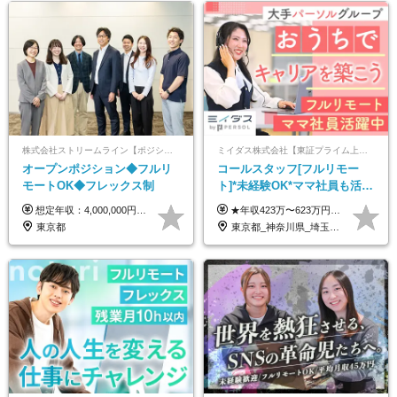
株式会社ストリームライン【ポジションマッチ登録】
ミイダス株式会社【東証プライム上場パーソルグループ】
オープンポジション◆フルリ
コールスタッフ[フルリモー
モートOK◆フレックス制
ト]*未経験OK*ママ社員も活躍
中*ブランクOK*全国どこでも
想定年収：4,000,000円 ～ 8,000,000円 月給：288,000円 ～ 570,000円 ※ご経験・能力に応じて決定いたします。 ※上記額にはみなし残業代を含みます。 ※超過分は全額支給いたします。 ※みなし残業代 45,000円 ～ 89,050円／月 ※みなし残業時間 20時間／月 ※試用期間：3ヶ月（試用期間中の待遇に差異はありません） 【固定残業代について】 固定残業20時間分（45,000円～89,050円）を含む ※超過分は別途全額支給
★年収423万〜623万円のモデルあり（想定時間外手当10時間分含む） ★半年に一度ドカンと支給のボーナスあり（半年に1度最大150万円） 月給25万円〜＋各種手当＋インセンティブ ＊リモートワーク手当（4000円/月） ＊リモートワーク一時金（1万5000円） ＊残業手当全額支給 ※経験・スキルにより月給を決定します ※試用期間：2ヵ月あり。期間中の雇用形態・給与・待遇に変更はありません 《頑張りはインセンティブとして還元！》 当社は5段階の評価制度を導入。 半期に1回の評価で最高ランク（5点）を獲得したメンバーには、 150万円のインセンティブを支給！ これが半年に一度のインセンティブとして支給されるため、 成果を出した分だけまとまった収入を得られる仕組みです。 【固定残業代について】 なし（残業代は、実際の労働時間に応じて別途全額支給）
働ける
東京都
東京都_神奈川県_埼玉県_千葉県_大阪府_愛知県_北海道_青森県_岩手県_宮城県_秋田県_山形県_福島県_茨城県_栃木県_群馬県_新潟県_山梨県_長野県_富山県_石川県_福井県_静岡県_岐阜県_三重県_兵庫県_京都府_滋賀県_奈良県_和歌山県_広島県_岡山県_鳥取県_島根県_山口県_徳島県_香川県_愛媛県_高知県_福岡県_熊本県_佐賀県_長崎県_大分県_宮崎県_鹿児島県_沖縄県