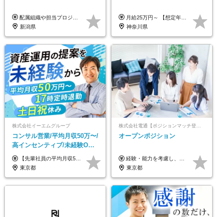
配属組織や担当プロジェクトにより異なります。 想定年収：400万円～1000万円 ※ご経験やスキルに応じて決定します。 ※上記想定年収はあくまでも目安の金額であり、 選考を通じて上下する可能性があります。
月給25万円～ 【想定年収】 400万円～1000万円（残業代及び諸手当込） ※ご経験、前年収、ご年齢に応じて決定します。
新潟県
神奈川県
株式会社イーエムグループ
株式会社電通【ポジションマッチ登録】
コンサル営業/平均月収50万〜/
オープンポジション
高インセンティブ/未経験OK/
残業なし/4,50代も活躍/ブラン
【先輩社員の平均月収50万円】 月給30万円以上+インセンティブ+その他手当 ※経験・スキルを考慮の上で給与を決定します ※上記には5万円（月20時間分）のみなし残業代と一律手当（営業手当4万円、能力評価手当4万円）を含みます ※上記を超える残業代は別途全額支給します ※試用期間：3ヶ月あり（試用期間中の待遇に差異なし）
経験・能力を考慮し、当社規定により決定します。 ▼参考情報 ------------ 年収イメージ：500万～1500万
ク可/面接1回
東京都
東京都