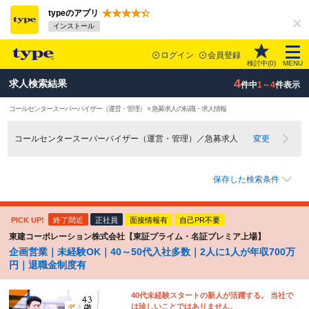
typeのアプリ
インストール
ログイン
会員登録
検討中(
0
)
MENU
4
求人検索結果
件中
1～4
件表示
コールセンタースーパーバイザー（運営・管理） × 急募求人の転職・求人情報
コールセンタースーパーバイザー（運営・管理）／急募求人
変更
保存した検索条件
PICK UP!
終了間近
正社員
面接情報有
自己PR不要
東建コーポレーション株式会社【東証プライム・名証プレミア上場】
企画営業｜未経験OK｜40～50代入社多数｜2人に1人が年収700万
円｜退職金制度有
40代未経験スタートの新人が活躍する。 当社で
は珍しいことではありません。