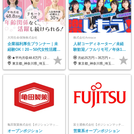
大同生命保険株式会社
株式会社Antrace
企業福利厚生プランナー｜未
人材コーディネーター／未経
経験OK！20～50代女性活躍｜
験歓迎／フルリモ可／年休127
リモートOK｜平均月収48.8万
日／おしゃれ自由／海外研修
★平均月収48.8万円（2025年度実績） ★安心の固定給＋賞与年2回＋インセンティブ！手当も充実 月給21万円～23万円＋諸手当＋インセンティブ＋賞与年2回 ※給与は年間平均の税込定例給与です。賞与は含みません。 ※約3週間の研修期間中は日当8000円を支給いたします。 ※試用期間6ヵ月あり（期間中の条件変更なし） ◆東京・神奈川・千葉・埼玉・愛知（一部）・京都・大阪・兵庫（一部）：月給23万円以上 ◆静岡（一部）・三重・岐阜：月給22万円以上 ◆上記以外の地域：月給21万円以上
月給25万円～35万円＋インセンティブ 未経験者：月給25万円～＋インセンティブ 経験者：月給35万円～＋インセンティブ （※経験者は営業経験5年以上の方を想定） ※経験・スキルなどを考慮のうえ、決定します ※時間外手当は別途全額支給します
｜子育て＆介護支援◎
年10回／美容・サウナ割あり
東京都_神奈川県_埼玉県_千葉県_大阪府_愛知県_北海道_青森県_岩手県_宮城県_秋田県_山形県_福島県_茨城県_栃木県_群馬県_新潟県_山梨県_長野県_富山県_石川県_福井県_静岡県_岐阜県_三重県_兵庫県_京都府_滋賀県_奈良県_和歌山県_広島県_岡山県_鳥取県_島根県_山口県_徳島県_香川県_愛媛県_高知県_福岡県_熊本県_佐賀県_長崎県_大分県_宮崎県_鹿児島県_沖縄県
東京都_神奈川県_埼玉県_千葉県_大阪府_愛知県_北海道_青森県_岩手県_宮城県_秋田県_山形県_福島県_茨城県_栃木県_群馬県_新潟県_山梨県_長野県_富山県_石川県_福井県_静岡県_岐阜県_三重県_兵庫県_京都府_滋賀県_奈良県_和歌山県_広島県_岡山県_鳥取県_島根県_山口県_徳島県_香川県_愛媛県_高知県_福岡県_熊本県_佐賀県_長崎県_大分県_宮崎県_鹿児島県_沖縄県
亀田製菓株式会社【ポジションマッチ登録】
富士通株式会社【ポジションマッチ登録】
オープンポジション
営業系オープンポジション