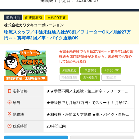
掲載終了予定日：
2026.08.27
契約社員
面接情報有
自己PR不要
株式会社カワタキコーポレーション
物流スタッフ／中途未経験入社が8割／フリーターOK／月給27万
円～＋賞与年2回／車・バイク通勤OK
★完全未経験でも月給27万円～＋賞与年2回の高
待遇★ 3STEP研修があるから、未経験でも安心
して始められる◎
未経験歓迎
学歴不問
ベテランOK
完全週休2日
賞与複数月
面接1回
応募資格
★★学歴不問／未経験・第二新卒・フリーター歓迎★★ 今回の応募に必要なスキルは「誰かの話を聞ける」ことだけ◎ 前職経験は一切不問のため、 気になった方は今すぐご応募ください！ 契約の更新 有 更新
給与
★未経験でも月給27万円～でスタート！ 月給27万円～＋賞与年2回＋残業代全額支給＋各種手当 ※試用期間3カ月（試用期間中の給与・待遇に差異はございません）
勤務地
★相模原・座間エリア勤務 ★車・バイク・自転車通勤OK！ └駐車場・駐輪場完備で安心♪ 【相模物流センター】 神奈川県座間市広野台2-10-7 プロロジスパーク座間I内2F (変更の範囲)上記を除
残業時間
20時間以内