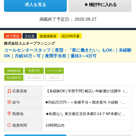
求人を見る
検討中に入れる
掲載終了予定日：
2026.08.27
終了間近
正社員
面接情報有
自己PR不要
株式会社エムオープランニング
コールセンタースタッフ｜夜型・「夜に働きたい」もOK♪｜未経験
OK｜月給30万～可｜夜間手当有｜週休3～4日可
未経験歓迎
学歴不問
ベテランOK
完全週休2日
賞与複数月
面接1回
応募資格
【未経験OK│学歴不問│幅広い年齢層が活躍中（20代/30代/40代/50代）】 ◇基本的なPCスキル（入力・検索など）をお持ちの方 ＼こんな方を歓迎します／ ◎販売・サービス経験者歓迎（落ち着いた
給与
■月給25万円～＋各種手当＋期末賞与 ※経験・年齢・スキルを考慮し決定します ※深夜・土日・時間帯手当あり ※22時以降・夜勤・土日出勤で手当加算、月30万円以上も可 ※残業代は1分単位で全額支給し
勤務地
★転勤なし 東京都文京区本郷3-14-7 NF本郷ビル ★2026年11月頃より海浜幕張エリアに移転予定！ 千葉県千葉市美浜区中瀬1-6 駅から屋根付き通路を利用して通勤可能なため、 雨の日でも
残業時間
10時間以内