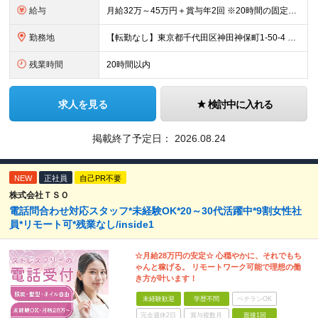
給与
月給32万～45万円＋賞与年2回 ※20時間の固定残業代（42,478円～59,735円）含む＆超過分別途支給 ■賞与：年2回（6月、12月） ■昇給：年1回（6月） ※試用期間（6ヵ月間）も給
勤務地
【転勤なし】東京都千代田区神田神保町1-50-4 浦野ビル3階、4階 「神保町駅」徒歩6分 「水道橋駅」徒歩7分 「御茶ノ水駅」徒歩10分 (変更の範囲)上記を除く当社関連勤務地
残業時間
20時間以内
求人を見る
検討中に入れる
掲載終了予定日：
2026.08.24
NEW
正社員
自己PR不要
株式会社ＴＳＯ
電話問合わせ対応スタッフ*未経験OK*20～30代活躍中*9割女性社
員*リモート可*残業なし/inside1
☆月給28万円の安定☆ 心穏やかに、それでもち
ゃんと稼げる。 リモートワーク可能で理想の働
き方が叶います！
未経験歓迎
学歴不問
ベテランOK
完全週休2日
賞与複数月
面接1回