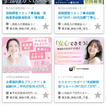
株式会社損害保険リサーチ
株式会社損害保険リサーチ
保険調査スタッフ◆金融・保
保険調査スタッフ◆未経験
険業界経験者歓迎！*事前講習
OK*30代～60代活躍*丁寧な講
あり*30代～60代活躍*調査は
習・サポートあり*原則直行直
＼高収入の実績あり／ なかには年収1000万円を超える方もいらっしゃいます！ 【完全出来高報酬制】 ★仕事に慣れるまで収入をサポート 1か月目：報酬が通常の2倍 2か月目：報酬が通常の1.5倍 ※災害に関する業務については、収入サポートの対象外 ※試用期間はありません ＊＊＊業務報酬の例＊＊＊ ・事故原因調査（4箇所確認）…1万5000円～ ・有無責／不正請求疑義調査（自動車案件）…2万円～ ・医療調査（1箇所確認）…1万7000円～ ・書類取付（1箇所訪問）…3000円～ ※上記は目安になります ※実際の報酬は業務報酬に応じた個々のスキル・実績を加味したものになります
＼高収入の実績あり／ なかには年収1000万円を超えるスペシャリストもいらっしゃいます！ 【完全出来高報酬制】 ★仕事に慣れるまで収入をサポート 1か月目：報酬が通常の2倍 2か月目：報酬が通常の1.5倍 ※災害に関する業務については、収入サポートの対象外 ※試用期間はありません ＊＊＊業務報酬の例＊＊＊ ・事故原因調査（4箇所確認）…1万5000円～ ・有無責／不正請求疑義調査（自動車案件）…2万円～ ・医療調査（1箇所確認）…1万7000円～ ・書類取付（1箇所訪問）…3000円～ ※上記は目安になります ※実際の報酬は業務報酬に応じた個々のスキル・実績を加味したものになります
原則直行直帰*高収入可
帰／全国募集・業務委託
東京都_神奈川県_埼玉県_千葉県_大阪府_愛知県_北海道_青森県_岩手県_宮城県_秋田県_山形県_福島県_茨城県_栃木県_群馬県_新潟県_山梨県_長野県_富山県_石川県_福井県_静岡県_岐阜県_三重県_兵庫県_京都府_滋賀県_奈良県_和歌山県_広島県_岡山県_鳥取県_島根県_山口県_徳島県_香川県_愛媛県_高知県_福岡県_熊本県_佐賀県_長崎県_大分県_宮崎県_鹿児島県_沖縄県
東京都_神奈川県_埼玉県_千葉県_大阪府_愛知県_北海道_青森県_岩手県_宮城県_秋田県_山形県_福島県_茨城県_栃木県_群馬県_新潟県_山梨県_長野県_富山県_石川県_福井県_静岡県_岐阜県_三重県_兵庫県_京都府_滋賀県_奈良県_和歌山県_広島県_岡山県_鳥取県_島根県_山口県_徳島県_香川県_愛媛県_高知県_福岡県_熊本県_佐賀県_長崎県_大分県_宮崎県_鹿児島県_沖縄県
大同生命保険株式会社
ＦＪＵＴプラス株式会社
企業福利厚生プランナー｜未
カスタマーサポート*未経験歓
経験OK｜平均月収48.8万円｜
迎*リモートOK*月27.7万可*賞
リモートOK｜残業ほぼなし｜
与年2回*転勤なし*連休
★平均月収48.8万円（2025年度実績） ★安心の固定給＋賞与年2回＋インセンティブ！手当も充実 月給21万円～23万円＋諸手当＋インセンティブ＋賞与年2回 ※給与は年間平均の税込定例給与です。賞与は含みません。 ※約3週間の研修期間中は日当8000円を支給いたします。 ※試用期間6ヵ月あり（期間中の条件変更なし） ◆東京・神奈川・千葉・埼玉・愛知（一部）・京都・大阪・兵庫（一部）：月給23万円以上 ◆静岡（一部）・三重・岐阜：月給22万円以上 ◆上記以外の地域：月給21万円以上
≪月給27.7万円スタートも可／賞与年2回≫ ■月給21万円～27.7万円＋各種手当＋賞与年2回 ※給与は勤務地に応じて変更します ※年齢や経験・スキルなどを考慮して決定します ※時間外手当は全額支給 ※上記は初年度の月給となります ※試用期間3ヶ月（その他待遇に差異はありません） 【固定残業代について】 なし（残業代は、実際の労働時間に応じて別途全額支給）
転勤なし｜女性活躍中
OK/ZE010232
東京都_神奈川県_埼玉県_千葉県_大阪府_愛知県_北海道_青森県_岩手県_宮城県_秋田県_山形県_福島県_茨城県_栃木県_群馬県_新潟県_山梨県_長野県_富山県_石川県_福井県_静岡県_岐阜県_三重県_兵庫県_京都府_滋賀県_奈良県_和歌山県_広島県_岡山県_鳥取県_島根県_山口県_徳島県_香川県_愛媛県_高知県_福岡県_熊本県_佐賀県_長崎県_大分県_宮崎県_鹿児島県_沖縄県
東京都_神奈川県_千葉県_大阪府_愛知県_北海道_長野県_石川県_広島県_福岡県