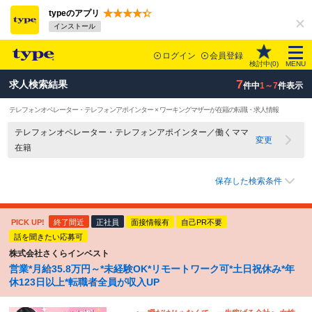
typeのアプリ
インストール
ログイン
会員登録
検討中(
0
)
MENU
7
求人検索結果
件中
1～7
件表示
テレフォンオペレーター・テレフォンアポインター × ワーキングマザーが在籍の転職・求人情報
テレフォンオペレーター・テレフォンアポインター／働くママ
変更
在籍
保存した検索条件
PICK UP!
終了間近
正社員
面接情報有
自己PR不要
話を聞きたい応募可
株式会社さくらインベスト
営業*月給35.8万円～*未経験OK*リモートワーク可*土日祝休み*年
休123日以上*転職者全員が収入UP