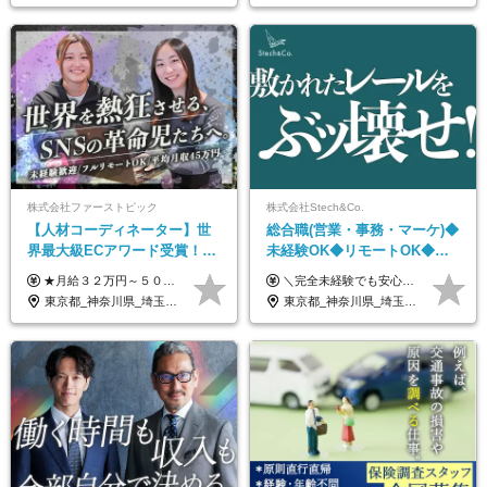
株式会社ファーストピック
株式会社Stech&Co.
【人材コーディネーター】世
総合職(営業・事務・マーケ)◆
界最大級ECアワード受賞！フ
未経験OK◆リモートOK◆学
ルリモート／未経験◎／月給
歴不問◆20代活躍中！
★月給３２万円～５０万円＋インセンティブ賞与＋決算賞与★ （30時間の固定残業代、一律月54,750円を含む。超過分は支給） ※経験・スキルを考慮の上、決定 ※昇給：随時あり 【インセンティブについて】 自社サービスを提案し、サービス化した場合、一部の利益をインセンティブとして還元します。 試用期間中（6か月間）は、下記の給与となります。 【一都三県、大阪、名古屋、福岡の方】 月給２４万円～＋役職手当＋インセンティブ賞与 【一都三県以外の関東圏、九州、東北、北海道、その他地域の方】 月給２０万円～＋役職手当＋インセンティブ賞与 ※試用期間6ヶ月 ※試用期間中の待遇・福利厚生に差異はなし
＼完全未経験でも安心して年収UP可能です！／ -------------- 【1】営業 月給25万円～80万円＋賞与 【2】事務 月給21万円～50万円＋賞与 【3】マーケ 月給25万円～80万円＋賞与 ※試用期間3ヶ月間の待遇に変動はありません。 ※みなし残業代(月20時間分29,725円～)を含む。（※超過分は追加支給）
３２万円～／年休１３０日以
東京都_神奈川県_埼玉県_千葉県_大阪府_愛知県_北海道_青森県_岩手県_宮城県_秋田県_山形県_福島県_茨城県_栃木県_群馬県_静岡県_岐阜県_三重県_兵庫県_京都府_滋賀県_奈良県_和歌山県_広島県_岡山県_鳥取県_島根県_山口県_福岡県_熊本県_佐賀県_長崎県_大分県_宮崎県_鹿児島県
東京都_神奈川県_埼玉県_千葉県_大阪府_愛知県_北海道_青森県_岩手県_宮城県_秋田県_山形県_福島県_茨城県_栃木県_群馬県_新潟県_山梨県_長野県_富山県_石川県_福井県_静岡県_岐阜県_三重県_兵庫県_京都府_滋賀県_奈良県_和歌山県_広島県_岡山県_鳥取県_島根県_山口県_徳島県_香川県_愛媛県_高知県_福岡県_熊本県_佐賀県_長崎県_大分県_宮崎県_鹿児島県_沖縄県
上／