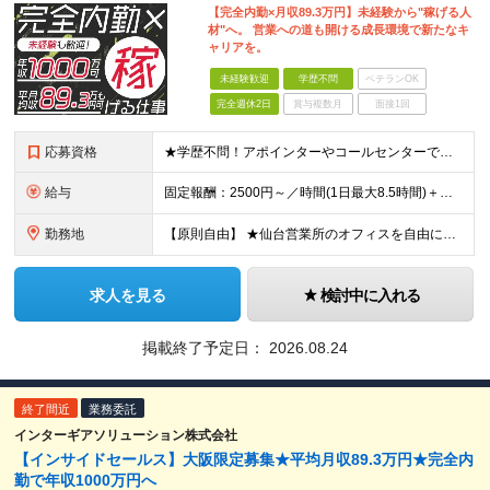
【完全内勤×月収89.3万円】未経験から"稼げる人
材"へ。 営業への道も開ける成長環境で新たなキ
ャリアを。
未経験歓迎
学歴不問
ベテランOK
完全週休2日
賞与複数月
面接1回
応募資格
★学歴不問！アポインターやコールセンターでの実務経験がある方歓迎！ ★未経験OK ■努力が正当に評価される環境で働きたい ■明確な成果報酬で、頑張った分だけ稼ぎたい ■電話でのコミュニケーションに抵
給与
固定報酬：2500円～／時間(1日最大8.5時間)＋高額インセンティブ ※上記の固定報酬時間額にインセンティブ（下記参照）が加算されます ※試用期間はございません 毎月25日締め（前月26日からカウ
勤務地
【原則自由】 ★仙台営業所のオフィスを自由に利用！ ★最寄駅から徒歩3分でアクセスも抜群！ ※業務都合により出社いただく場合あり ※転勤なし 【仙台営業所】 宮城県仙台市泉区泉中央一丁目9-2 ア
求人を見る
検討中に入れる
掲載終了予定日：
2026.08.24
終了間近
業務委託
インターギアソリューション株式会社
【インサイドセールス】大阪限定募集★平均月収89.3万円★完全内
勤で年収1000万円へ