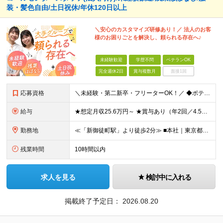
装・髪色自由/土日祝休/年休120日以上
＼安心のカスタマイズ研修あり！／ 法人のお客
様のお困りごとを解決し、頼られる存在へ♪
未経験歓迎
学歴不問
ベテランOK
完全週休2日
賞与複数月
面接1回
応募資格
＼未経験・第二新卒・フリーターOK！／ ◆ポテンシャル・人物重視の採用です！ ◆学歴不問 ≪こんな方を歓迎します≫ ・チームワークを大切に働きたい方 ・人の役に立つ仕事をしたい方 ・人から頼られるこ
給与
★想定月収25.6万円～ ★賞与あり（年2回／4.5ヶ月分 ※昨年度実績）※正社員登用後 ◆時給1,600円～＋残業代 ※経験・年齢を考慮の上、決定します ※時間外手当あり（1分単位で全額支給） ※
勤務地
≪「新御徒町駅」より徒歩2分≫ ■本社｜東京都台東区元浅草1-1-1 ヒューリック新御徒町 (変更の範囲)当社の定める場所（本社および支社、事業所等）
残業時間
10時間以内
求人を見る
検討中に入れる
掲載終了予定日：
2026.08.20