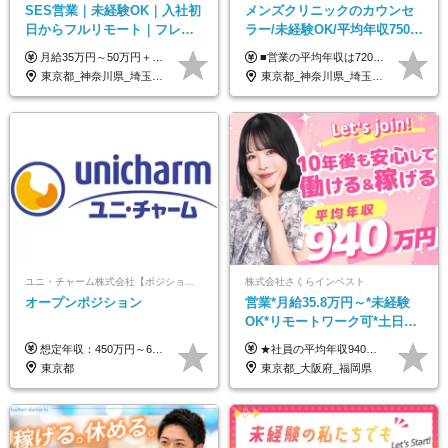
SES営業｜未経験OK｜入社初
メンズクリニックのカウンセ
日からフルリモート｜フレッ
ラー/未経験OK/平均年収750万
クス可｜残業月平均10h以下｜
円/4人に1人が年収1000万円超
月給35万円～50万円＋交通費 ◎経験やスキルを考慮し、最大限優遇します ◎上記月給は固定残業代月40時間分(月10万9,375～)を含みます。残業時間が超過した場合はその分追加支給します ◎試用期間6カ月あり(給与や待遇は同じです)
■営業の平均年収は720万円！ ■4人に1人が年収1000万円超え 月給27万円～100万円+インセンティブ(平均月20～40万円程) ＜インセンティブ制度について＞ 当社では創業以来、頑張ったらその分稼げる環境づくりに注力。カウンセラー部署では、個人の成約金額・チームの成果・事業部の売上利益を掛け合わせる新しいインセンティブ制度を導入しました。あなたの頑張り次第で毎月高インセンティブが実現できる体制です！ ※上記金額には固定残業代（35,500円以上～・30時間分）が含まれます。時間超過分は追加支給します。 ※試用期間3か月あり。研修期間3か月中は、月給25万円～30万円になります。(固定残業代：35,500円～・23h分を含む) ※インセンティブの一部は、研修期間中から支給されます。その他待遇の差異はありません。
事業立ち上げメンバー
え/成約率90％
東京都_神奈川県_埼玉県_千葉県_大阪府_愛知県_北海道_青森県_岩手県_宮城県_秋田県_山形県_福島県_茨城県_栃木県_群馬県_新潟県_山梨県_長野県_富山県_石川県_福井県_静岡県_岐阜県_三重県_兵庫県_京都府_滋賀県_奈良県_和歌山県_広島県_岡山県_鳥取県_島根県_山口県_徳島県_香川県_愛媛県_高知県_福岡県_熊本県_佐賀県_長崎県_大分県_宮崎県_鹿児島県_沖縄県
東京都_神奈川県_埼玉県_千葉県_大阪府_愛知県_北海道_宮城県_栃木県_群馬県_静岡県_兵庫県_京都府_岡山県_熊本県
ユニ・チャーム株式会社【ポジションマッチ登録】
株式会社さくらインベスト
オープンポジション
営業*月給35.8万円～*未経験
OK*リモートワーク可*土日祝
休み*年休123日以上*転職者全
想定年収：450万円～650万円 ※経験・能力を考慮の上、規定により優遇いたします ※試用期間6ヵ月（その間の給与・待遇に変動はありません）
★社員の平均年収940万円（※2025年11月時点） ★転職者は全員収入アップを実現 ★入社半年で昇給した実績あり！ 【営業未経験】 月給35万8,000円～（固定残業代含む）＋インセンティブ ＋賞与年2回 【管理職候補】 月給40万円～100万円＋インセンティブ＋賞与年2回 ※固定残業代は、時間外労働の有無にかかわらず月25時間分（月5万8,000円～）を支給します。 ※上記を超える時間外労働分は、別途追加で支給します。 ＼月給額が高い理由について／ 当社が扱うのは、1件あたり100万円以上となる高単価な金融商品です。 そのため月給ベースも高く設定して社員に還元しています。 ＜試用期間中の給与＞※営業未経験の方 試用期間2カ月あり。 月給25万円＋営業手当5万円（資格取得後より日割り支給） ※残業代は別途全額支給します。 ※その他の待遇に差異はありません。 ★時短勤務も可能です ・7時間勤務：月給26万2,500円～＋インセンティブ＋賞与（年2回） ・6時間勤務：月給24万円～＋インセンティブ＋賞与（年2回） （時短勤務例）9:00-16:00、10:00-17:00など
員が収入UP
東京都
東京都_大阪府_福岡県