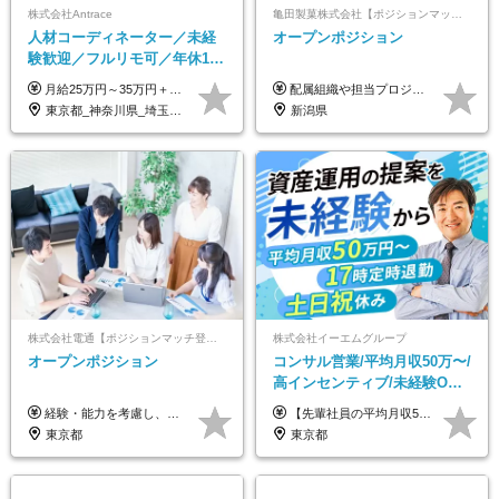
株式会社Antrace
亀田製菓株式会社【ポジションマッチ登録】
人材コーディネーター／未経
オープンポジション
験歓迎／フルリモ可／年休127
日／おしゃれ自由／海外研修
月給25万円～35万円＋インセンティブ 未経験者：月給25万円～＋インセンティブ 経験者：月給35万円～＋インセンティブ （※経験者は営業経験5年以上の方を想定） ※経験・スキルなどを考慮のうえ、決定します ※時間外手当は別途全額支給します
配属組織や担当プロジェクトにより異なります。 想定年収：400万円～1000万円 ※ご経験やスキルに応じて決定します。 ※上記想定年収はあくまでも目安の金額であり、 選考を通じて上下する可能性があります。
年10回／美容・サウナ割あり
東京都_神奈川県_埼玉県_千葉県_大阪府_愛知県_北海道_青森県_岩手県_宮城県_秋田県_山形県_福島県_茨城県_栃木県_群馬県_新潟県_山梨県_長野県_富山県_石川県_福井県_静岡県_岐阜県_三重県_兵庫県_京都府_滋賀県_奈良県_和歌山県_広島県_岡山県_鳥取県_島根県_山口県_徳島県_香川県_愛媛県_高知県_福岡県_熊本県_佐賀県_長崎県_大分県_宮崎県_鹿児島県_沖縄県
新潟県
株式会社電通【ポジションマッチ登録】
株式会社イーエムグループ
オープンポジション
コンサル営業/平均月収50万〜/
高インセンティブ/未経験OK/
残業なし/4,50代も活躍/ブラン
経験・能力を考慮し、当社規定により決定します。 ▼参考情報 ------------ 年収イメージ：500万～1500万
【先輩社員の平均月収50万円】 月給30万円以上+インセンティブ+その他手当 ※経験・スキルを考慮の上で給与を決定します ※上記には5万円（月20時間分）のみなし残業代と一律手当（営業手当4万円、能力評価手当4万円）を含みます ※上記を超える残業代は別途全額支給します ※試用期間：3ヶ月あり（試用期間中の待遇に差異なし）
ク可/面接1回
東京都
東京都