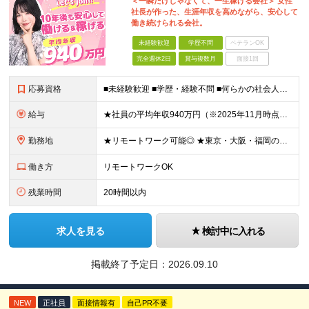
＜一瞬だけじゃなくて、一生稼げる会社＞ 女性
社長が作った、生涯年収を高めながら、安心して
働き続けられる会社。
未経験歓迎
学歴不問
ベテランOK
完全週休2日
賞与複数月
面接1回
応募資格
■未経験歓迎 ■学歴・経験不問 ■何らかの社会人経験がある方 ＜こんな方に向いています！＞ ・頑張った分評価されたい方 ・将来役立つ知識を身につけたい方 ・新しいことを学ぶのが好きな方 ・趣味
給与
★社員の平均年収940万円（※2025年11月時点） ★転職者は全員収入アップを実現 ★入社半年で昇給した実績あり！ 【営業未経験】 月給35万8,000円～（固定残業代含む）＋インセンティブ ＋賞
勤務地
★リモートワーク可能◎ ★東京・大阪・福岡の3拠点で募集中／ご希望の勤務地で配属します ★転勤なし ＜東京支店＞ 東京都港区三田1丁目4番28号 三田国際ビル2階 ＜大阪本社＞ 大阪府大阪市北区梅
働き方
リモートワークOK
残業時間
20時間以内
求人を見る
検討中に入れる
掲載終了予定日：
2026.09.10
NEW
正社員
面接情報有
自己PR不要