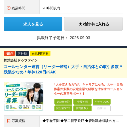
残業時間
20時間以内
求人を見る
検討中に入れる
掲載終了予定日：
2026.09.03
NEW
正社員
自己PR不要
株式会社ドゥファイン
コールセンター運営（リーダー候補）大手・自治体との取引多数＊
残業少なめ＊年休120日/KAK
“人を支える力”が、キャリアになる。大手・自治
体案件多数の安定企業で経験を活かすコールセン
ターの運営サポート！
未経験歓迎
学歴不問
ベテランOK
完全週休2日
賞与複数月
面接1回
応募資格
◆学歴不問 ◆第二新卒歓迎 ◆管理職未経験の方も歓迎 ◆基本的なPCスキル（Excel・Word・PowerPoint）のある方 →経験やスキルよりも【人との向き合い方】を重視しています！