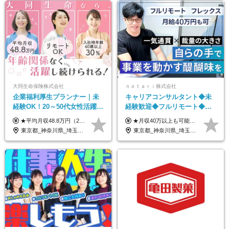
大同生命保険株式会社
ｎｏｔａｒｉ株式会社
企業福利厚生プランナー｜未
キャリアコンサルタント◆未
経験OK！20～50代女性活躍｜
経験歓迎◆フルリモート◆フ
リモートOK｜平均月収48.8万
レックス制◆10時出勤・16時
★平均月収48.8万円（2025年度実績） ★安心の固定給＋賞与年2回＋インセンティブ！手当も充実 月給21万円～23万円＋諸手当＋インセンティブ＋賞与年2回 ※給与は年間平均の税込定例給与です。賞与は含みません。 ※約3週間の研修期間中は日当8000円を支給いたします。 ※試用期間6ヵ月あり（期間中の条件変更なし） ◆東京・神奈川・千葉・埼玉・愛知（一部）・京都・大阪・兵庫（一部）：月給23万円以上 ◆静岡（一部）・三重・岐阜：月給22万円以上 ◆上記以外の地域：月給21万円以上
★月収40万以上も可能！ ★能力・スキル・経験を考慮した年収額を設定します ■月給20万円～40万円＋決算賞与 ※経験・スキルを考慮のうえ決定します ※給与にはみなし残業代40時間分を含む。そのほか詳細に関しては別途面接時にご説明します ※試用期間3ヵ月あり。期間中の雇用形態・条件などに差異はありません
｜子育て＆介護支援◎
退勤も可◆残業月10時間以内
東京都_神奈川県_埼玉県_千葉県_大阪府_愛知県_北海道_青森県_岩手県_宮城県_秋田県_山形県_福島県_茨城県_栃木県_群馬県_新潟県_山梨県_長野県_富山県_石川県_福井県_静岡県_岐阜県_三重県_兵庫県_京都府_滋賀県_奈良県_和歌山県_広島県_岡山県_鳥取県_島根県_山口県_徳島県_香川県_愛媛県_高知県_福岡県_熊本県_佐賀県_長崎県_大分県_宮崎県_鹿児島県_沖縄県
東京都_神奈川県_埼玉県_千葉県_大阪府_愛知県_北海道_青森県_岩手県_宮城県_秋田県_山形県_福島県_茨城県_栃木県_群馬県_新潟県_山梨県_長野県_富山県_石川県_福井県_静岡県_岐阜県_三重県_兵庫県_京都府_滋賀県_奈良県_和歌山県_広島県_岡山県_鳥取県_島根県_山口県_徳島県_香川県_愛媛県_高知県_福岡県_熊本県_佐賀県_長崎県_大分県_宮崎県_鹿児島県_沖縄県