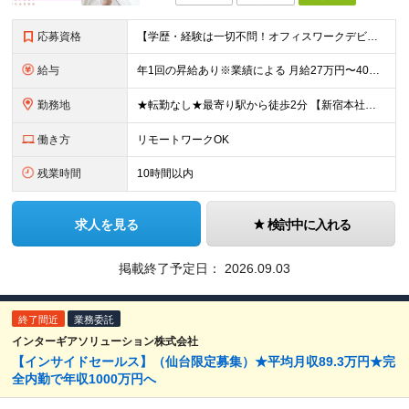
応募資格
【学歴・経験は一切不問！オフィスワークデビュー歓迎♪】 ●PCでの基本的な文字入力ができる方（Word、Excelの基本操作ができればOK） ☆こんな方にピッタリです☆ ◎スケジュール調整が得意な方
給与
年1回の昇給あり※業績による 月給27万円〜40万円＋皆勤手当（1万円）＋インセンティブ＋賞与年1回 ★インセンティブはマッチングの数で決定！ ・スタッフの8割は月2.5〜3万円程GET！ ・中に
勤務地
★転勤なし★最寄り駅から徒歩2分 【新宿本社】 東京都新宿区新宿1-3-12 壱丁目参番館501
働き方
リモートワークOK
残業時間
10時間以内
求人を見る
検討中に入れる
掲載終了予定日：
2026.09.03
終了間近
業務委託
インターギアソリューション株式会社
【インサイドセールス】（仙台限定募集）★平均月収89.3万円★完
全内勤で年収1000万円へ