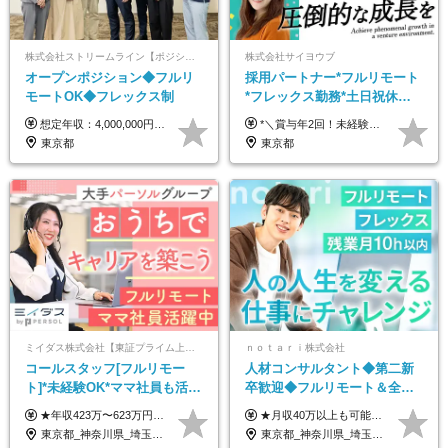
株式会社ストリームライン【ポジションマッチ登録】
株式会社サイヨウブ
オープンポジション◆フルリ
採用パートナー*フルリモート
モートOK◆フレックス制
*フレックス勤務*土日祝休み*
月給28万円～*産育休取得実績
想定年収：4,000,000円 ～ 8,000,000円 月給：288,000円 ～ 570,000円 ※ご経験・能力に応じて決定いたします。 ※上記額にはみなし残業代を含みます。 ※超過分は全額支給いたします。 ※みなし残業代 45,000円 ～ 89,050円／月 ※みなし残業時間 20時間／月 ※試用期間：3ヶ月（試用期間中の待遇に差異はありません） 【固定残業代について】 固定残業20時間分（45,000円～89,050円）を含む ※超過分は別途全額支給
*＼賞与年2回！未経験から月給28万円スタート／* ★昇給年12回あり！随時昇給のチャンス ◆月給28万～40万円＋賞与年2回＋各種インセンティブ ※経験・スキルを考慮の上、決定します ※試用期間6ヶ月間あり（期間中は月給26万円～になります。その他待遇等に差異はありません） ※月給には月35時間分の固定残業代含む（月5万4800円/超過分別途支給） ※ほとんどのメンバーが残業ゼロです！フレックスタイム制のため、自分の生活に合わせて調整できます。 ＼希望性で土曜日出勤あり／ お客様より「土曜日に応募者の対応をしてほしい」という ご要望を受けた際に、応募者対応⇒求職者との メッセージのやり取りなど、対応が発生する場合があります。 ※土曜日に出勤いただく場合は ・2時間稼働：4500円 ・4時間稼働：9000円 の給与が発生。勤務時間が4時間超えることは原則ありません。 短期間で高い給与をGETできるチャンスです♪
あり*年間休日120日
東京都
東京都
ミイダス株式会社【東証プライム上場パーソルグループ】
ｎｏｔａｒｉ株式会社
コールスタッフ[フルリモー
人材コンサルタント◆第二新
ト]*未経験OK*ママ社員も活躍
卒歓迎◆フルリモート＆全国
中*ブランクOK*全国どこでも
から勤務OK◆残業月10h以内
★年収423万〜623万円のモデルあり（想定時間外手当10時間分含む） ★半年に一度ドカンと支給のボーナスあり（半年に1度最大150万円） 月給25万円〜＋各種手当＋インセンティブ ＊リモートワーク手当（4000円/月） ＊リモートワーク一時金（1万5000円） ＊残業手当全額支給 ※経験・スキルにより月給を決定します ※試用期間：2ヵ月あり。期間中の雇用形態・給与・待遇に変更はありません 《頑張りはインセンティブとして還元！》 当社は5段階の評価制度を導入。 半期に1回の評価で最高ランク（5点）を獲得したメンバーには、 150万円のインセンティブを支給！ これが半年に一度のインセンティブとして支給されるため、 成果を出した分だけまとまった収入を得られる仕組みです。 【固定残業代について】 なし（残業代は、実際の労働時間に応じて別途全額支給）
★月収40万以上も可能！ ★能力・スキル・経験を考慮した年収額を設定します ★年功序列ではなく、チャレンジを評価して給与に反映！ ■月給20万円～40万円＋決算賞与 ※経験・スキルを考慮のうえ決定します ※給与にはみなし残業代40時間分を含む。そのほか詳細に関しては別途面接時にご説明します ※試用期間3ヵ月あり。期間中の雇用形態・条件などに差異はありません
働ける
◆フレックス制
東京都_神奈川県_埼玉県_千葉県_大阪府_愛知県_北海道_青森県_岩手県_宮城県_秋田県_山形県_福島県_茨城県_栃木県_群馬県_新潟県_山梨県_長野県_富山県_石川県_福井県_静岡県_岐阜県_三重県_兵庫県_京都府_滋賀県_奈良県_和歌山県_広島県_岡山県_鳥取県_島根県_山口県_徳島県_香川県_愛媛県_高知県_福岡県_熊本県_佐賀県_長崎県_大分県_宮崎県_鹿児島県_沖縄県
東京都_神奈川県_埼玉県_千葉県_大阪府_愛知県_北海道_青森県_岩手県_宮城県_秋田県_山形県_福島県_茨城県_栃木県_群馬県_新潟県_山梨県_長野県_富山県_石川県_福井県_静岡県_岐阜県_三重県_兵庫県_京都府_滋賀県_奈良県_和歌山県_広島県_岡山県_鳥取県_島根県_山口県_徳島県_香川県_愛媛県_高知県_福岡県_熊本県_佐賀県_長崎県_大分県_宮崎県_鹿児島県_沖縄県