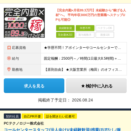
【完全内勤×月収89.3万円】未経験から"稼げる人
材"へ。 平均年収3000万円の営業職へステップU
Pも可能◎
未経験歓迎
学歴不問
ベテランOK
完全週休2日
賞与複数月
面接1回
応募資格
★学歴不問！アポインターやコールセンターでの実務経験がある方歓迎！ ★未経験OK ■努力が正当に評価される環境で働きたい ■明確な成果報酬で、頑張った分だけ稼ぎたい ■電話でのコミュニケーションに抵
給与
固定報酬：2500円～／時間(1日最大8.5時間)＋高額インセンティブ ※上記の固定報酬時間額にインセンティブ（下記参照）が加算されます ※試用期間はございません 毎月25日締め（前月26日からカウ
勤務地
【原則自由】 ★大阪営業所（梅田）のオフィスを自由に利用！ ★最寄駅から徒歩3分でアクセスも抜群！ ※業務都合により出社いただく場合あり ※転勤なし 【大阪営業所】 大阪府大阪市北区梅田2-5-6
求人を見る
検討中に入れる
掲載終了予定日：
2026.08.24
契約社員
自己PR不要
話を聞きたい応募可
PCテクノロジー株式会社
コールセンタースタッフ(法人向け)/未経験歓迎/残業ほぼなし/服