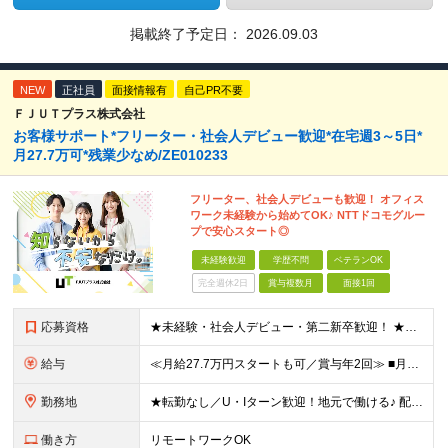
掲載終了予定日：
2026.09.03
NEW
正社員
面接情報有
自己PR不要
ＦＪＵＴプラス株式会社
お客様サポート*フリーター・社会人デビュー歓迎*在宅週3～5日*
月27.7万可*残業少なめ/ZE010233
フリーター、社会人デビューも歓迎！ オフィス
ワーク未経験から始めてOK♪ NTTドコモグルー
プで安心スタート◎
未経験歓迎
学歴不問
ベテランOK
完全週休2日
賞与複数月
面接1回
応募資格
★未経験・社会人デビュー・第二新卒歓迎！ ★フリーターやブランクのある方も大歓迎！ ★20～40代幅広く活躍中 ■学歴不問 ＼こんな方にピッタリ／ --------------------- □ 正
給与
≪月給27.7万円スタートも可／賞与年2回≫ ■月給21万円～27.7万円＋各種手当＋賞与年2回 ※給与は勤務地に応じて変更します ※年齢や経験・スキルなどを考慮して決定します ※時間外手当は全額支給
勤務地
★転勤なし／U・Iターン歓迎！地元で働ける♪ 配属先：東京・神奈川・千葉・長野・石川・大阪・福岡・札幌・愛知・広島にある『NTTドコモ』グループ 《勤務地一覧》 ■東京 ・東京都新宿区新宿4-1-6
働き方
リモートワークOK