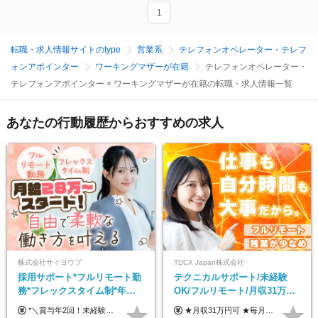
1
転職・求人情報サイトのtype
営業系
テレフォンオペレーター・テレフ
ォンアポインター
ワーキングマザーが在籍
テレフォンオペレーター・
テレフォンアポインター × ワーキングマザーが在籍の転職・求人情報一覧
あなたの行動履歴からおすすめの求人
株式会社サイヨウブ
TDCX Japan株式会社
採用サポート*フルリモート勤
テクニカルサポート/未経験
務*フレックスタイム制*年休
OK/フルリモート/月収31万円
120日*土日祝休み*残業ほぼな
可/月最大3万のインセンティ
*＼賞与年2回！未経験から月給28万円スタート／* ◆月給28万～40万円＋賞与年2回＋各種インセンティブ ※経験・スキルを考慮の上、決定します ※試用期間6ヶ月間あり（期間中は月給26万円～になります。その他待遇等に差異はありません） ※月給には月35時間分の固定残業代含む（月5万4800円/超過分別途支給） ※ほとんどのメンバーが残業ゼロです！フレックスタイム制のため、自分の生活に合わせて調整できます。 ＼希望性で土曜日出勤あり／ お客様より「土曜日に応募者の対応をしてほしい」という ご要望を受けた際に、応募者対応⇒求職者との メッセージのやり取りなど、対応が発生する場合があります。 ※土曜日に出勤いただく場合は ・2時間稼働：4500円 ・4時間稼働：9000円 の給与が発生。勤務時間が4時間超えることは原則ありません。 短期間で高い給与をGETできるチャンスです♪
★月収31万円可 ★毎月「最大3万円」のインセンティブあり 月給266,228円～＋スキル手当（15,000円）＋インセンティブ（月最大3万円） ※月給例（月額最大額）：281,228 円＋残業代発生分 インセンティブを最大まで取得できた場合は、月額最大額：311,228円＋残業代発生分 となります ※経験・スキルなどを考慮し決定します ※残業代は1分単位で支給 ※試用期間3ヵ月あり（契約社員期間も給与・待遇に変更なし） ※インセンティブは効率性、顧客満足、勤怠状況等の結果により毎月金額が決定されます。 ＼”頑張り”はインセンティブで還元！／ 入社3ヶ月目から、目標数字やKPI、勤怠状況、お客様アンケートなどをもとに評価をスタート。 最短4ヶ月目にはインセンティブの支給も可能です！
し*育児中社員8割以上
ブ支給/平均年齢33歳