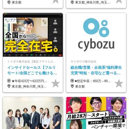
東京都
東京都_神奈川県_埼玉県_千葉県_大阪府_愛知県_北海道_青森県_岩手県_宮城県_秋田県_山形県_福島県_茨城県_栃木県_群馬県_新潟県_山梨県_長野県_富山県_石川県_福井県_静岡県_岐阜県_三重県_兵庫県_京都府_滋賀県_奈良県_和歌山県_広島県_岡山県_鳥取県_島根県_山口県_徳島県_香川県_愛媛県_高知県_福岡県_熊本県_佐賀県_長崎県_大分県_宮崎県_鹿児島県_沖縄県
ミイダス株式会社【東証プライム上場パーソルグループ】
サイボウズ株式会社
インサイドセールス【フルリ
総合職/営業・企画系*福利厚生
モート/全国どこでも働ける】
充実*時短・在宅など選べる働
未経験OK*土日祝休み*残業少
き方*賞与年2回
★年収423万〜623万円のモデルあり（想定時間外手当10時間分含む） ★半年に一度ドカンと支給のボーナスあり（半年に1度最大150万円） 月給25万円〜＋各種手当＋インセンティブ ＊リモートワーク手当（4000円/月） ＊リモートワーク一時金（1万5000円） ＊残業手当全額支給 ※経験・スキルにより月給を決定します ※試用期間：2ヵ月あり。期間中の雇用形態・給与・待遇に変更はありません 《頑張りはインセンティブとして還元！》 当社は5段階の評価制度を導入。 半期に1回の評価で最高ランク（5点）を獲得したメンバーには、 150万円のインセンティブを支給！ これが半年に一度のインセンティブとして支給されるため、 成果を出した分だけまとまった収入を得られる仕組みです。 【固定残業代について】 なし（残業代は、実際の労働時間に応じて別途全額支給）
■想定年収：450万～800万円（基本給12ヶ月分＋賞与2ヶ月分） ※上記想定年収はフルタイムの働き方を想定しています。 それ以外の働き方（勤務日数、時短、固定残業時間数の変更など）の場合 上記想定年収の支給を確約するものではありません ※賞与は全社の業績に応じて変動の可能性があります ※ご経験・スキルを考慮のうえ、当社規定により優遇します （試用期間3ヶ月有/給与・待遇に差異なし） ■昇給年1回 ■賞与年2回（2月・8月）
なめ*在宅勤務手当あり
東京都_神奈川県_埼玉県_千葉県_大阪府_愛知県_北海道_青森県_岩手県_宮城県_秋田県_山形県_福島県_茨城県_栃木県_群馬県_新潟県_山梨県_長野県_富山県_石川県_福井県_静岡県_岐阜県_三重県_兵庫県_京都府_滋賀県_奈良県_和歌山県_広島県_岡山県_鳥取県_島根県_山口県_徳島県_香川県_愛媛県_高知県_福岡県_熊本県_佐賀県_長崎県_大分県_宮崎県_鹿児島県_沖縄県
東京都