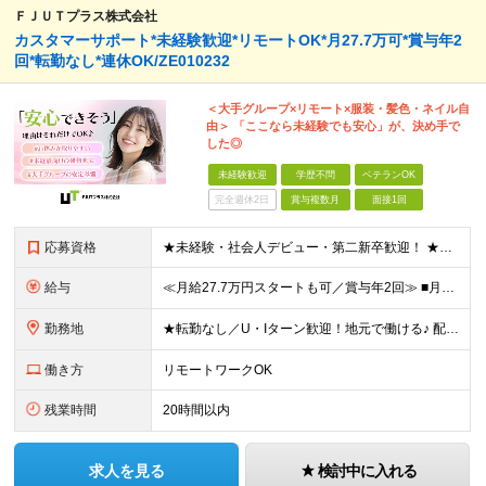
ＦＪＵＴプラス株式会社
カスタマーサポート*未経験歓迎*リモートOK*月27.7万可*賞与年2
回*転勤なし*連休OK/ZE010232
＜大手グループ×リモート×服装・髪色・ネイル自
由＞ 「ここなら未経験でも安心」が、決め手で
した◎
未経験歓迎
学歴不問
ベテランOK
完全週休2日
賞与複数月
面接1回
応募資格
★未経験・社会人デビュー・第二新卒歓迎！ ★フリーターやブランクのある方も大歓迎！ ★20～40代幅広く活躍中 ■学歴不問 ＼こんな方にピッタリ／ --------------------- □ 正
給与
≪月給27.7万円スタートも可／賞与年2回≫ ■月給21万円～27.7万円＋各種手当＋賞与年2回 ※給与は勤務地に応じて変更します ※年齢や経験・スキルなどを考慮して決定します ※時間外手当は全額支給
勤務地
★転勤なし／U・Iターン歓迎！地元で働ける♪ 配属先：東京・神奈川・千葉・長野・石川・大阪・福岡・札幌・愛知・広島にある『NTTドコモ』グループ 《勤務地一覧》 ■東京 ・東京都新宿区新宿4-1-6
働き方
リモートワークOK
残業時間
20時間以内
求人を見る
検討中に入れる