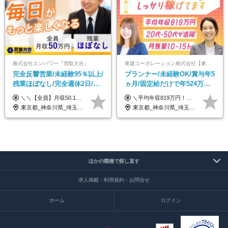
株式会社エンパワー『買取大吉』
東建コーポレーション株式会社【東証プライム・名証プレミア上場】
完全反響営業/未経験95％以上/
プランナー/未経験OK/賞与年5
残業ほぼなし/完全週休2日/月
ヵ月/固定給だけで年524万円
収50万円スタート！/賞与年2
可能/二人に一人が年収700万
＼＼【全員】月収50.1万円保証！／／ 月給30.1万円＋インセン＋特別手当20万円(半年間)＋賞与 ※経験者は優遇いたします（研修も免除の場合有） ※固定残業代:7万4000円以上/月45時間分を含む ※固定残業代は残業がない場合も支給し、超過分は別途支給します ■入社後5日間研修を実施 研修中のテスト（ロープレ、商材知識）合格で研修生卒業となり翌月からインセンティブの対象に。 ロープレは細かな評価基準があり、顧客満足度をキープするため非常に重要なテストです。 ※4カ月目以降も不合格の場合、月給28.3万円／1カ月以内合格率100％ ＜平均年収＞ ◆一般メンバー ：625万円 ◆店長（管理職）：1178万円 ◆マネージャー ：4160万円
＼平均年収819万円！社員の最大年収3,131万円／ ＼2人に1人が年収700万円以上／ ＼5人に1人が年収1,000万円以上！／ 固定給だけで、年収524万円も可能！ インセンティブだけでなく固定給でもしっかり稼げる仕組みです！ 【入社初年度】 年収400万～550万円＋インセンティブ →月給26万3,000円～29万5,600円＋賞与年2回（基本給×約5ヵ月分※前年度実績）＋インセンティブ＋各種手当 【インセンティブ】 1物件着工で目安80万～200万円 ※建物の契約金額実績によります 【各種手当】 ・都市手当…月1万円～3万円（首都圏・東海圏・関西圏で弊社指定の事業所に勤務する方が対象） ・家族手当…配偶者：月1万円、子供1名につき：月5千円 ・資格手当…FP資格1級：月1万円、2級：月5千円、3級：月3千円 ・役職手当…昇進欄に詳細記載（主任補：月5千円→主任：月1万円…） 【その他】 ※上記月給には、固定残業代【47時間分（7万3,800円以上）】が含まれます ※月平均残業時間は14時間と少なめです（2023年度） ※固定残業代の時間数を超える時間外労働は追加で支給 但し、時間数を超える時間外労働が発生する場合もあります（特別条項付き協定締結済）
回
円/休めて稼げる
東京都_神奈川県_埼玉県_千葉県_大阪府_愛知県_北海道_青森県_岩手県_宮城県_秋田県_山形県_福島県_茨城県_栃木県_群馬県_新潟県_山梨県_長野県_富山県_石川県_福井県_静岡県_岐阜県_三重県_兵庫県_京都府_滋賀県_奈良県_和歌山県_広島県_岡山県_鳥取県_島根県_山口県_徳島県_香川県_愛媛県_高知県_福岡県_熊本県_佐賀県_長崎県_大分県_宮崎県_鹿児島県_沖縄県
東京都_神奈川県_埼玉県_千葉県_大阪府_愛知県_宮城県_茨城県_栃木県_群馬県_静岡県_兵庫県_京都府_福岡県
ほかの職種で探し直す
求人掲載・利用規約・お問合せ
ホーム
ログイン