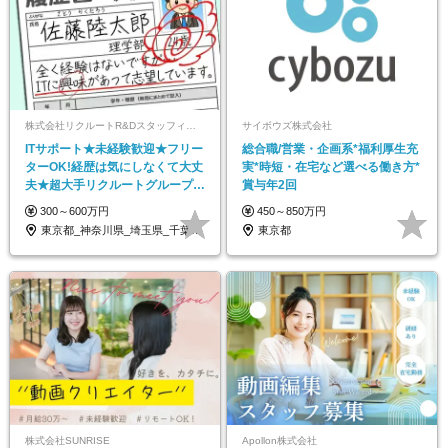
株式会社リクルートR&Dスタッフィング【リクルートグループ】
サイボウズ株式会社
ITサポート★未経験歓迎★フリー
総合職/営業・企画系*福利厚生充
ターOK!経歴は気にしなくて大丈
実*時短・在宅など選べる働き方*
夫★超大手リクルートグループの
賞与年2回
正社員/sg
300～600万円
450～850万円
東京都_神奈川県_埼玉県_千葉県_大阪府…
東京都
株式会社SUNRISE
Apollon株式会社