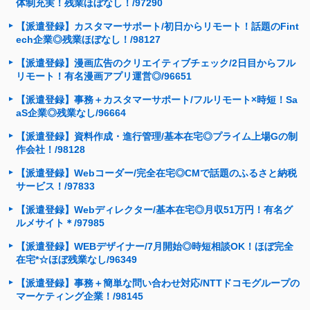
体制充実！残業ほぼなし！/97290
【派遣登録】カスタマーサポート/初日からリモート！話題のFint
ech企業◎残業ほぼなし！/98127
【派遣登録】漫画広告のクリエイティブチェック/2日目からフル
リモート！有名漫画アプリ運営◎/96651
【派遣登録】事務＋カスタマーサポート/フルリモート×時短！Sa
aS企業◎残業なし/96664
【派遣登録】資料作成・進行管理/基本在宅◎プライム上場Gの制
作会社！/98128
【派遣登録】Webコーダー/完全在宅◎CMで話題のふるさと納税
サービス！/97833
【派遣登録】Webディレクター/基本在宅◎月収51万円！有名グ
ルメサイト＊/97985
【派遣登録】WEBデザイナー/7月開始◎時短相談OK！ほぼ完全
在宅*☆ほぼ残業なし/96349
【派遣登録】事務＋簡単な問い合わせ対応/NTTドコモグループの
マーケティング企業！/98145