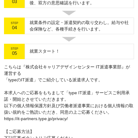
03
後、双方の意思確認を行います。
就業条件の設定・派遣契約の取り交わし。給与や社
STEP
04
会保険など、各種手続きを行います。
STEP
就業スタート！
05
こちらは『株式会社キャリアデザインセンター IT派遣事業部』が
運営する
「typeのIT派遣」でご紹介している派遣求人です。
本求人へのご応募をもちまして「type IT派遣」サービスご利用承
諾・開始とさせていただきます。
以下の個人情報保護方針及び労働者派遣事業における個人情報の取
扱い規約をご熟読いただき、同意の上ご応募ください。
https://it-partners.type.jp/privacy/
【ご応募方法】
下記応募ボタンよりご応募ください。