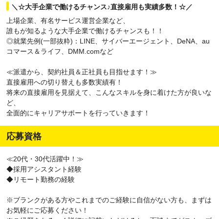
＼☆大手企業で働けるチャンス♪直接雇用も実績多数！☆／
上場企業、有名サービス運営企業など、
誰もが知るような大手企業で働けるチャンスも！！
◎就業先例(一部抜粋)：LINE、サイバーエージェント、DeNA、au
コマース＆ライフ、DMM.comなど
≪派遣から、契約社員＆正社員も目指せます！≫
直接雇用への切り替えも多数実績有！
将来の直接雇用を見据えて、こんなスキルを身に着けた方が良いな
ど、
全面的にキャリアサポートを行っていきます！
応募資格
≪20代・30代活躍中！≫
◆採用アシスタント経験
◆リモート勤務の経験
※ブランクがある方やこれまでのご経験に自信がない方も、まずは
お気軽にご応募ください！