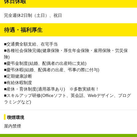
休日休暇
完全週休2日制（土日）、祝日
待遇・福利厚生
■交通費全額支給、在宅手当
■各種社会保険完備(健康保険・厚生年金保険・雇用保険・労災保
険)
■慶弔金制度(結婚、配偶者の出産時に支給)
■慶弔休暇(結婚、配偶者の出産、弔事の際に付与)
■定期健康診断
■有給休暇制度
■産休・育休制度(適用基準あり) ※多数実績有！
■スキルアップ研修(Officeソフト、英会話、Webデザイン、プログ
ラミングなど)
喫煙環境
屋内禁煙