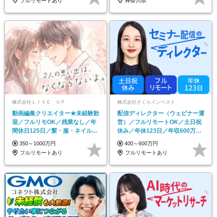
フルリモートあり
神奈川県
株式会社ＬＩＶＥ ＵＰ
株式会社さくらインベスト
動画編集クリエイター★未経験歓
配信ディレクター（ウェビナー運
迎／フルリモOK／残業なし／年
営）／フルリモートOK／土日祝
間休日125日／髪・服・ネイル自
休み／年休123日／年収600万円
由／研修充実で安心
可
350～1000万円
400～600万円
フルリモートあり
フルリモートあり