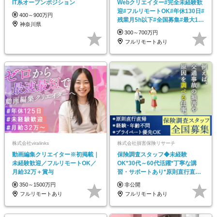
IT系オープンポジション
Webクリエイター#完全未経験歓
迎#フルリモートOK#年休130日#
400～900万円
残業月5h以下#全国募集#最大1年
神奈川県
の研修
300～700万円
フルリモートあり
株式会社viralinks
株式会社損害保険リサーチ
動画編集クリエイター※初掲載｜
保険調査スタッフ◆未経験
未経験歓迎／フルリモートOK／
OK*30代～60代活躍*丁寧な講
月給32万＋賞与
習・サポートあり*原則直行直帰
／全国募集・業務委託
350～1500万円
非公開
フルリモートあり
フルリモートあり