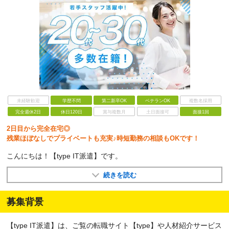
未経験歓迎
学歴不問
第二新卒OK
ベテランOK
複数名採用
完全週休2日
休日120日
賞与複数月
土日面接可
面接1回
2日目から完全在宅◎
残業ほぼなしでプライベートも充実♪時短勤務の相談もOKです！
こんにちは！【type IT派遣】です。
続きを読む
募集背景
【type IT派遣】は、ご覧の転職サイト【type】や人材紹介サービス