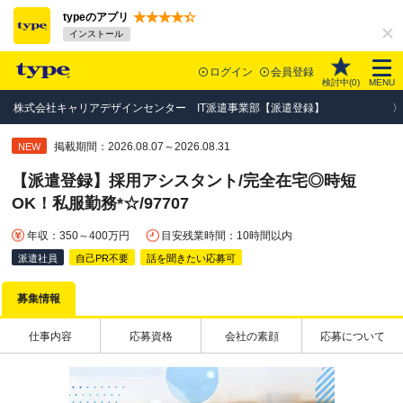
typeのアプリ
インストール
ログイン
会員登録
検討中(
0
)
MENU
株式会社キャリアデザインセンター IT派遣事業部【派遣登録】
掲載期間：2026.08.07～2026.08.31
NEW
【派遣登録】採用アシスタント/完全在宅◎時短
OK！私服勤務*☆/97707
年収：350～400万円
目安残業時間：10時間以内
派遣社員
自己PR不要
話を聞きたい応募可
募集情報
仕事内容
応募資格
会社の素顔
応募について