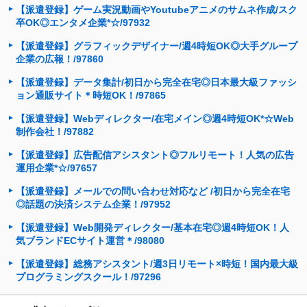
【派遣登録】ゲーム実況動画やYoutubeアニメのサムネ作成/スク
卒OK◎エンタメ企業*☆/97932
【派遣登録】グラフィックデザイナー/週4時短OK◎大手グループ
企業の広報！/97860
【派遣登録】データ集計/初日から完全在宅◎日本最大級ファッシ
ョン通販サイト＊時短OK！/97865
【派遣登録】Webディレクター/在宅メイン◎週4時短OK*☆Web
制作会社！/97882
【派遣登録】広告配信アシスタント◎フルリモート！人気の広告
運用企業*☆/97657
【派遣登録】メールでの問い合わせ対応など /初日から完全在宅
◎話題の決済システム企業！/97952
【派遣登録】Web開発ディレクター/基本在宅◎週4時短OK！人
気ブランドECサイト運営＊/98080
【派遣登録】総務アシスタント/週3日リモート×時短！国内最大級
プログラミングスクール！/97296