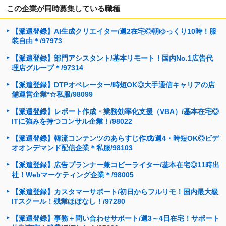
この企業が同時募集している職種
【派遣登録】AI生成クリエイター/週2在宅◎朝ゆっくり10時！服
装自由＊/97973
【派遣登録】部門アシスタント/基本リモート！国内No.1広告代
理店グループ＊/97314
【派遣登録】DTPオペレーター/時短OK◎大手通信キャリアの店
舗運営企業*☆私服/98099
【派遣登録】レポート作成・業務効率化支援（VBA）/基本在宅◎
ITに強みを持つコンサル企業！/98022
【派遣登録】韓流コンテンツのあらすじ作成/週4・時短OK◎ビデ
オオンデマンド配信企業＊私服/98103
【派遣登録】広告プランナー兼コピーライター/基本在宅◎11時出
社！Webマーケティング企業＊/98005
【派遣登録】カスタマーサポート/初日からフルリモ！国内最大級
ITスクール！残業ほぼなし！/97280
【派遣登録】事務＋問い合わせサポート/週3～4日在宅！サポート