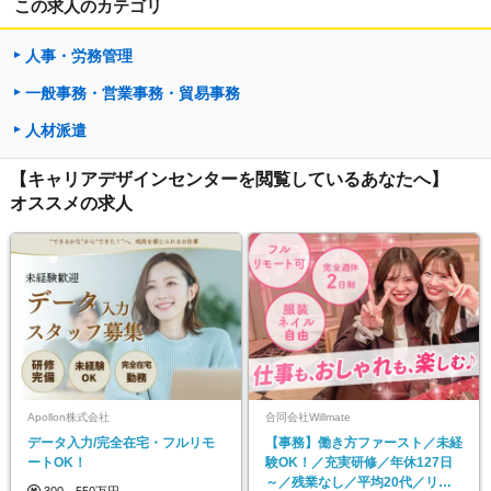
この求人のカテゴリ
人事・労務管理
一般事務・営業事務・貿易事務
人材派遣
【キャリアデザインセンターを閲覧しているあなたへ】
オススメの求人
Apollon株式会社
合同会社Willmate
データ入力/完全在宅・フルリモ
【事務】働き方ファースト／未経
ートOK！
験OK！／充実研修／年休127日
～／残業なし／平均20代／リモ