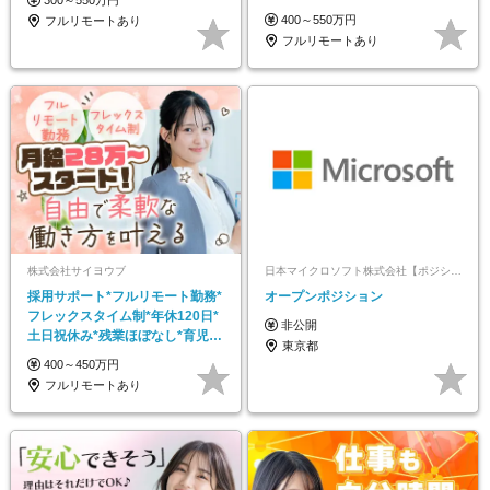
300～550万円
ートOK
400～550万円
フルリモートあり
フルリモートあり
株式会社サイヨウブ
日本マイクロソフト株式会社【ポジションマッチ登録】
採用サポート*フルリモート勤務*
オープンポジション
フレックスタイム制*年休120日*
非公開
土日祝休み*残業ほぼなし*育児中
東京都
社員8割以上
400～450万円
フルリモートあり