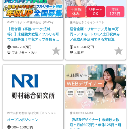
GMOコネクトHR株式会社【GMOインターネットグループ】
株式会社さくらインベスト
【総合職（事務/マーケ/広報
経営企画・リサーチ／月給30万
等）】未経験大歓迎／フルリモ可
円～／リモートOK／土日祝休み
で全国募集！年収アップ多数★年
／生成AIを活用できる方歓迎
休最大130日★
300～700万円
400～600万円
フルリモートあり
大阪府
株式会社野村総合研究所【ポジションマッチ登録】
株式会社SUNRISE
オープンポジション
【WEBデザイナー】未経験大歓
迎＊月給30万円＊年休125日＊研
500～1500万円