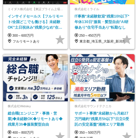
ミイダス株式会社【東証プライム上場パーソルグループ】
株式会社ミライル
インサイドセールス【フルリモー
IT事務*未経験歓迎*残業10h以下*
ト/全国どこでも働ける】未経験
年休130日*服装・髪型自由*AI研
OK*土日祝休み*残業少なめ*在宅
修あり*住宅手当あり*転勤なし
勤務手当あり
300～600万円
250～450万円
フルリモートあり
東京都_埼玉県_大阪府_新潟県_福岡県
株式会社Widsley
株式会社サウンドテクニカ
総合職(エンジニア・事務・営
サポート事務*未経験から月給27
業)◆未経験OK◆リモートあり◆
万円確約*残業月5h以下*日立G受
残業月3h◆服装髪型自由
託の安定基盤*湘南エリア勤務
400～800万円
350～500万円