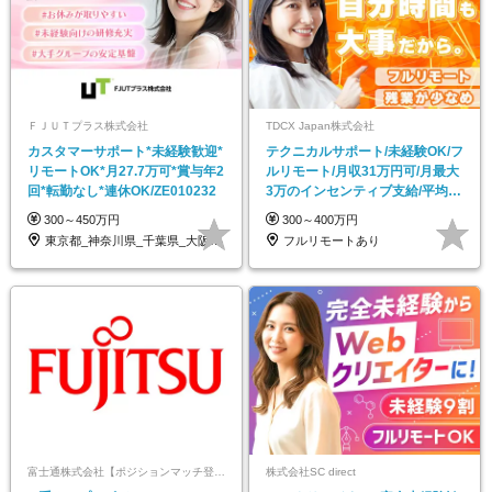
ＦＪＵＴプラス株式会社
TDCX Japan株式会社
カスタマーサポート*未経験歓迎*
テクニカルサポート/未経験OK/フ
リモートOK*月27.7万可*賞与年2
ルリモート/月収31万円可/月最大
回*転勤なし*連休OK/ZE010232
3万のインセンティブ支給/平均年
齢33歳
300～450万円
300～400万円
東京都_神奈川県_千葉県_大阪府_愛知県…
フルリモートあり
富士通株式会社【ポジションマッチ登録】
株式会社SC direct