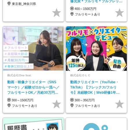
修充実＊フルリモ＊フルフレック
東京都_神奈川県
ス＊
400～1500万円
フルリモートあり
株式会社One feat.
株式会社ＯＬＣ
動画・映像クリエイター（SNS
動画クリエイター（YouTube・
マーケ）／経験ゼロから一流へ／
TikTok）【フレックス/フルリ
フルリモートOK／月給30万円～
モ】未経験OK｜Web研修1年間
／年休130日以上
｜副業OK
300～1500万円
300～350万円
フルリモートあり
フルリモートあり