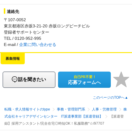
連絡先
〒107-0052
東京都港区赤坂3-21-20 赤坂ロングビーチビル
登録者サポートセンター
TEL / 0120-952-995
E-mail /
企業に問い合わせる
募集情報
自己PR不要！
話を聞きたい
応募フォームへ
このページのTOPへ▲
転職・求人情報サイトのtype
事務・管理部門系
人事・労務管理
株
式会社キャリアデザインセンター IT派遣事業部【派遣登録】
【派遣登
録】採用アシスタント/完全在宅◎時短OK！私服勤務*☆/97707