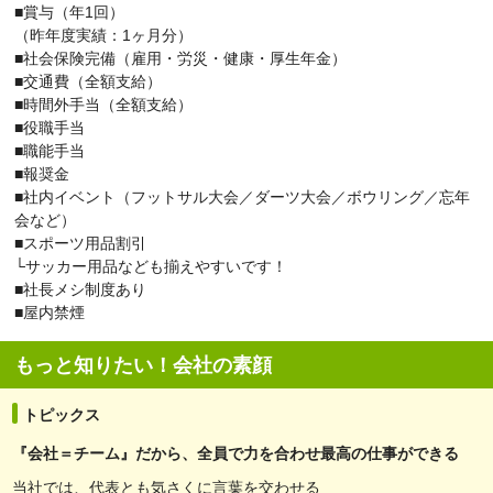
■賞与（年1回）
（昨年度実績：1ヶ月分）
■社会保険完備（雇用・労災・健康・厚生年金）
■交通費（全額支給）
■時間外手当（全額支給）
■役職手当
■職能手当
■報奨金
■社内イベント（フットサル大会／ダーツ大会／ボウリング／忘年
会など）
■スポーツ用品割引
└サッカー用品なども揃えやすいです！
■社長メシ制度あり
■屋内禁煙
もっと知りたい！会社の素顔
トピックス
『会社＝チーム』だから、全員で力を合わせ最高の仕事ができる
当社では、代表とも気さくに言葉を交わせる