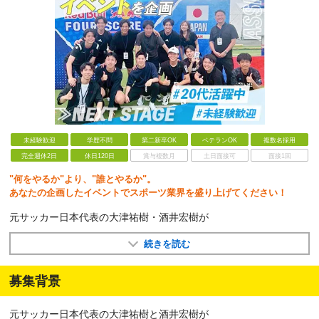
未経験歓迎
学歴不問
第二新卒OK
ベテランOK
複数名採用
完全週休2日
休日120日
賞与複数月
土日面接可
面接1回
"何をやるか"より、"誰とやるか"。
あなたの企画したイベントでスポーツ業界を盛り上げてください！
元サッカー日本代表の大津祐樹・酒井宏樹が
続きを読む
募集背景
元サッカー日本代表の大津祐樹と酒井宏樹が