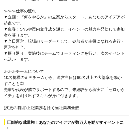
≫≫≫仕事の流れ
▼企画：『何をやるか』の立案からスタート。あなたのアイデアが
起点です。
▼集客：SNSや案内文作成を通じ、イベントの魅力を発信して参加
者を募ります。
▼当日運営：現場のリーダーとして、参加者が主役になれる進行・
運営を担当。
▼振り返り：実施後にチームでミーティングを行い、次のイベント
へ活かします。
≫≫≫チームについて
10名規模の企画チームから、運営当日は60名以上の大部隊を動か
すことも◎
先輩や代表が隣でサポートするので、未経験から着実に「ゼロから
イチ」を創り出すスキルが身に付きます。
(変更の範囲)上記業務を除く当社業務全般
圧倒的な裁量権！あなたのアイデアが数万人を動かすイベントに
♪