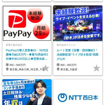
新電工株式会社
株式会社テクニコ
PayPayの導入営業◆20・30代活
ルート営業【音響・照明機材】*
躍◆月給28万円～◆賞与/昇給年2
未経験歓迎*ライブ好き歓迎*残業
回◆年休120日以上◆営業未経験
少なめ
歓迎
350～500万円
300～450万円
東京都_神奈川県_埼玉県_千葉県_大阪府…
東京都_大阪府