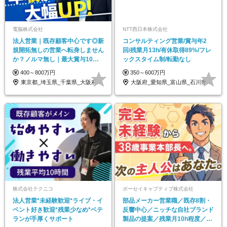
電脳株式会社
NTT西日本株式会社
法人営業｜既存顧客中心です◎新
コンサルティング営業/賞与年2
規開拓無しの営業へ転身しません
回/残業月13h/有休取得89%/フレ
か？ノルマ無し｜最大賞与10ヶ
ックスタイム制/転勤なし
月分の実績あり
400～800万円
350～600万円
東京都_埼玉県_千葉県_大阪府_宮城県_…
大阪府_愛知県_富山県_石川県_福井県_…
株式会社テクニコ
ボーセイキャプティブ株式会社
法人営業*未経験歓迎*ライブ・イ
部品メーカー営業職／既存8割・
ベント好き歓迎*残業少なめ*ベテ
反響中心／ニッチな自社ブランド
ランが手厚くサポート
製品の提案／残業月10h程度／年