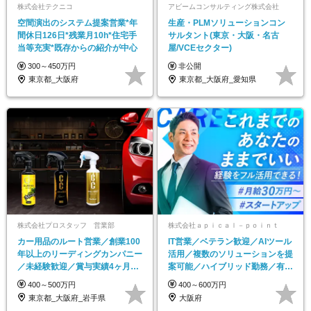
株式会社テクニコ
アビームコンサルティング株式会社
空間演出のシステム提案営業*年
生産・PLMソリューションコン
間休日126日*残業月10h*住宅手
サルタント(東京・大阪・名古
当等充実*既存からの紹介が中心
屋/VCEセクター)
300～450万円
非公開
東京都_大阪府
東京都_大阪府_愛知県
株式会社プロスタッフ 営業部
株式会社ａｐｉｃａｌ－ｐｏｉｎｔ
カー用品のルート営業／創業100
IT営業／ベテラン歓迎／AIツール
年以上のリーディングカンパニー
活用／複数のソリューションを提
／未経験歓迎／賞与実績4ヶ月分
案可能／ハイブリッド勤務／有給
＋決算賞与あり
100%消化も可
400～500万円
400～600万円
東京都_大阪府_岩手県
大阪府