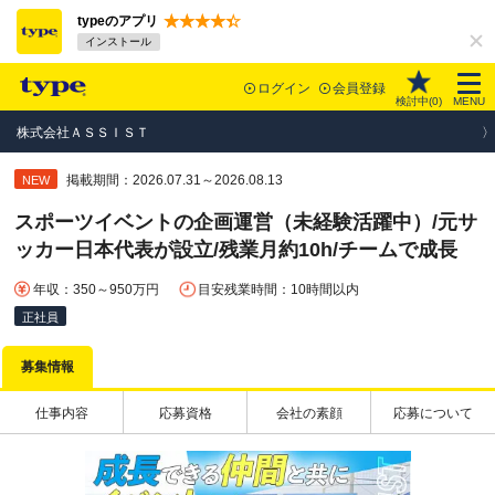
typeのアプリ
インストール
ログイン
会員登録
検討中(
0
)
MENU
株式会社ＡＳＳＩＳＴ
掲載期間：2026.07.31～2026.08.13
NEW
スポーツイベントの企画運営（未経験活躍中）/元サ
ッカー日本代表が設立/残業月約10h/チームで成長
年収：350～950万円
目安残業時間：10時間以内
正社員
募集情報
仕事内容
応募資格
会社の素顔
応募について