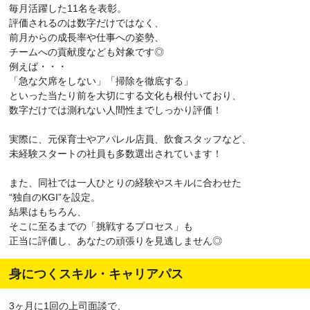
毎月活躍した11名を表彰。
評価されるのは数字だけではなく、
前月からの成長率や仕事への姿勢、
チームへの貢献度なども対象です◎
例えば・・・
「急な欠席をしない」「掃除を徹底する」
といった当たり前を大切にする文化も根付いており、
数字だけでは測れない人間性までしっかり評価！
実際に、元保育士やアパレル店員、飲食スタッフなど、
未経験スタートの社員も多数選出されています！
また、同社では一人ひとりの経験やスキルに合わせた
“独自のKGI”を設定。
結果はもちろん、
そこに至るまでの「挑戦するプロセス」も
正当に評価し、あなたの頑張りを見逃しません◎
身につくスキル・キャリアパス
3ヶ月に1回の上司面談で、