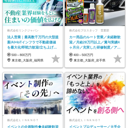
株式会社リンクジャパン
株式会社プロスタッフ 営業部
法人営業｜最高数千万円の大型提
カー用品のルート営業／未経験歓
案/AI×IoTインフラで不動産価値
迎／月給28万円以上／賞与実績4
を最大化/即戦力歓迎/立ち上げメ
ヶ月分／充実した研修制度／アイ
ンバーも募集
デアを活かせる
500～800万円
400～500万円
東京都_大阪府_福岡県
東京都_大阪府_岩手県
株式会社ＬＩＮＫＮＯＴ
株式会社ＬＩＮＫＮＯＴ
イベントの企画制作◆未経験歓迎
イベントプロデューサー／大手企