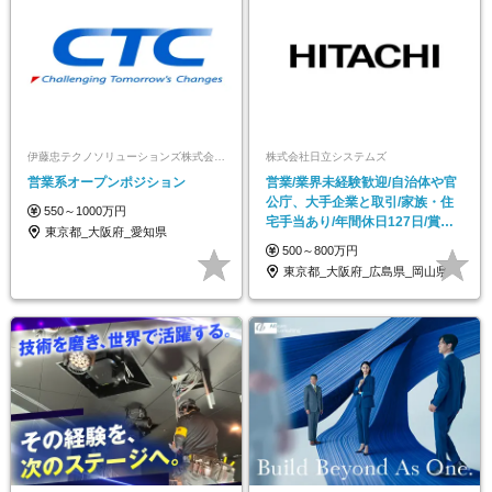
伊藤忠テクノソリューションズ株式会社【ポジションマッチ登録】
株式会社日立システムズ
営業系オープンポジション
営業/業界未経験歓迎/自治体や官
公庁、大手企業と取引/家族・住
550～1000万円
宅手当あり/年間休日127日/賞与
東京都_大阪府_愛知県
年2回
500～800万円
東京都_大阪府_広島県_岡山県