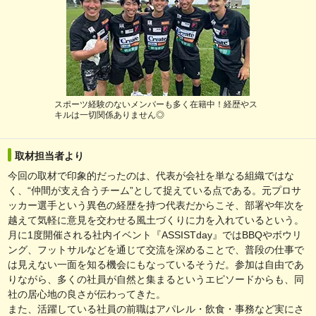
スポーツ経験のないメンバーも多く在籍中！経歴やス
キルは一切関係ありません◎
取材担当者より
今回の取材で印象的だったのは、代表が会社を単なる組織ではな
く、“仲間が支え合うチーム”として捉えている点である。元プロサ
ッカー選手という異色の経歴を持つ代表だからこそ、部署や年次を
越えて気軽に意見を交わせる風土づくりに力を入れているという。
月に1度開催される社内イベント『ASSISTday』ではBBQやボウリ
ング、フットサルなどを通じて交流を深めることで、普段の仕事で
は見えない一面を知る機会にもなっているそうだ。参加は自由であ
りながら、多くの社員が自然と集まるというエピソードからも、同
社の居心地の良さが伝わってきた。
また、活躍している社員の前職はアパレル・飲食・事務など実にさ