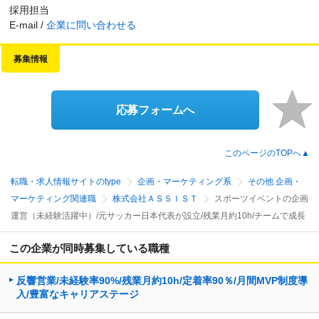
採用担当
E-mail /
企業に問い合わせる
募集情報
応募フォームへ
このページのTOPへ▲
転職・求人情報サイトのtype
企画・マーケティング系
その他 企画・
マーケティング関連職
株式会社ＡＳＳＩＳＴ
スポーツイベントの企画
運営（未経験活躍中）/元サッカー日本代表が設立/残業月約10h/チームで成長
この企業が同時募集している職種
反響営業/未経験率90%/残業月約10h/定着率90％/月間MVP制度導
入/豊富なキャリアステージ