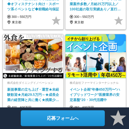
◆オフィステナント向け・スポー
業案件多数／月給25万円以上／
ツ系イベントなど◆前職給与保証
100社超の取引実績あり／直行直
帰可／原則土日休み
300～550万円
300～550万円
東京都
東京都
株式会社ダイニングイノベーション
株式会社ファーマインターナショナル
新規事業の立ち上げ・運営★未経
イベント企画*年俸450万円〜*ハ
験歓迎★月給29.5万円～★成長企
イブリッドワーク*医療業界の安
業の経営陣と共に働く★残業少な
定基盤*20・30代活躍中
め/賞与年2回
400～600万円
450～600万円
東京都
東京都
応募フォームへ