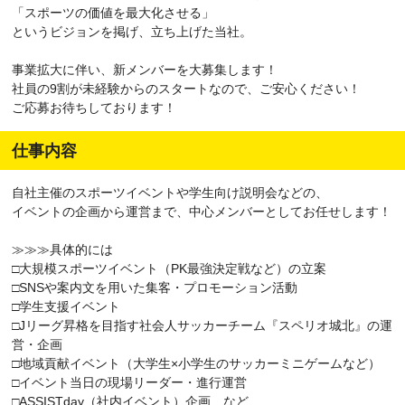
「スポーツの価値を最大化させる」
というビジョンを掲げ、立ち上げた当社。
事業拡大に伴い、新メンバーを大募集します！
社員の9割が未経験からのスタートなので、ご安心ください！
ご応募お待ちしております！
仕事内容
自社主催のスポーツイベントや学生向け説明会などの、
イベントの企画から運営まで、中心メンバーとしてお任せします！
≫≫≫具体的には
□大規模スポーツイベント（PK最強決定戦など）の立案
□SNSや案内文を用いた集客・プロモーション活動
□学生支援イベント
□Jリーグ昇格を目指す社会人サッカーチーム『スペリオ城北』の運
営・企画
□地域貢献イベント（大学生×小学生のサッカーミニゲームなど）
□イベント当日の現場リーダー・進行運営
□ASSISTday（社内イベント）企画 など…