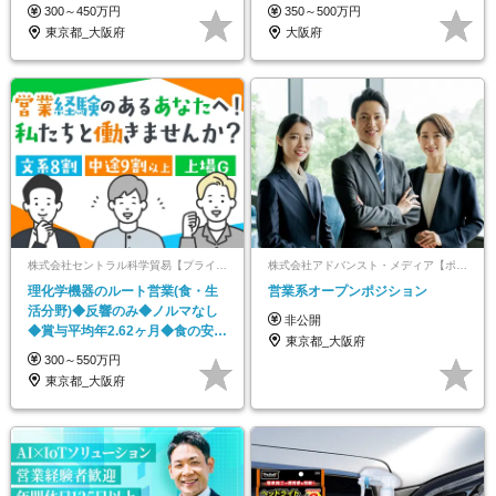
休120日／厚待遇
300～450万円
350～500万円
東京都_大阪府
大阪府
株式会社セントラル科学貿易【プライム上場企業「株式会社GSIクレオス」グループ】
株式会社アドバンスト・メディア【ポジションマッチ登録】
理化学機器のルート営業(食・生
営業系オープンポジション
活分野)◆反響のみ◆ノルマなし
非公開
◆賞与平均年2.62ヶ月◆食の安心
東京都_大阪府
安全を支える
300～550万円
東京都_大阪府