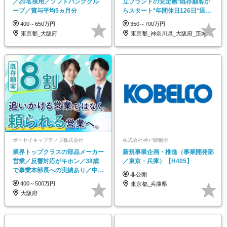
／20名採用／ソフトバンクグル
立ブランドの安定感*既存顧客か
ープ／賞与平均5ヵ月分
らスタート*年間休日126日*退職
金あり
400～650万円
350～700万円
東京都_大阪府
東京都_神奈川県_大阪府_茨城県_栃木県…
ボーセイキャプティブ株式会社
株式会社神戸製鋼所
業界トップクラスの部品メーカー
新規事業企画・推進（事業開発部
営業／反響対応がキホン／38歳
／東京・兵庫）【H405】
で事業本部長への実績あり／中途
非公開
入社100％／厚待遇
400～500万円
東京都_兵庫県
大阪府