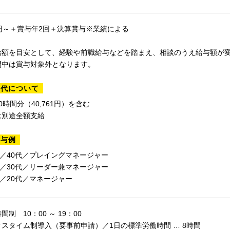
円～＋賞与年2回＋決算賞与※業績による
給額を目安として、経験や前職給与などを踏まえ、相談のうえ給与額が
間中は賞与対象外となります。
業代について
0時間分（40,761円）を含む
は別途全額支給
給与例
万／40代／プレイングマネージャー
万／30代／リーダー兼マネージャー
万／20代／マネージャー
制 10：00 ～ 19：00
スタイム制導入（要事前申請）／1日の標準労働時間 … 8時間