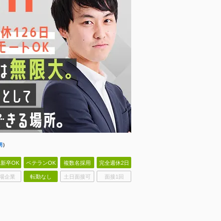
明
）
新卒OK
ベテランOK
複数名採用
完全週休2日
場企業
転勤なし
土日面接可
面接1回