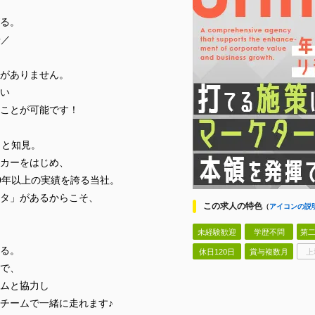
る。
告／
がありません。
い
ことが可能です！
タと知見。
カーをはじめ、
0年以上の実績を誇る当社。
タ」があるからこそ、
この求人の特色
（
アイコンの説
未経験歓迎
学歴不問
第二
る。
休日120日
賞与複数月
上
で、
ムと協力し
チームで一緒に走れます♪