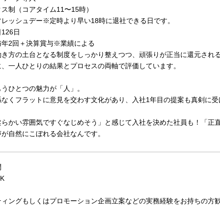
ス制（コアタイム11〜15時）
フレッシュデー※定時より早い18時に退社できる日です。
126日
与年2回＋決算賞与※業績による
働き方の土台となる制度をしっかり整えつつ、頑張りが正当に還元され
に、一人ひとりの結果とプロセスの両軸で評価しています。
もうひとつの魅力が「人」。
係なくフラットに意見を交わす文化があり、入社1年目の提案も真剣に受
柔らかい雰囲気ですぐなじめそう」と感じて入社を決めた社員も！「正
声が自然にこぼれる会社なんです。
問
K
ティングもしくはプロモーション企画立案などの実務経験をお持ちの方