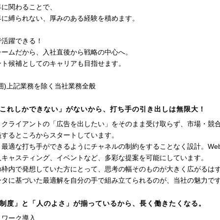
界に関わることで、
界に縛られない、厚みのある経験を積めます。
で活躍できる！
チームだから、入社直後から戦略の中心へ。
ント候補としてのキャリアも目指せます。
囲)上記業務を除く当社業務全般
これしかできない」がないから、打ち手の引き出しは無限大！
、クライアントの「広告を出したい」をそのまま受け取らず、市場・競
義するところからスタートしています。
、最適な打ち手ができるようにチャネルの制約をすることなく設計。Web
人キャスティング、イベントなど、多彩な提案を可能にしています。
の枠内で発想していた方にとって、思考の幅そのものが大きく広がるは
ータに基づいた最適解を自分の手で組み立てられるのが、当社の魅力で
制度」と「人のよさ」が揃っているから、長く働きたくなる。
トワーク導入