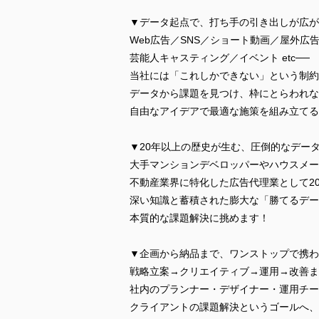
▼データ起点で、打ち手の引き出しが広が
Web広告／SNS／ショート動画／屋外広
芸能人キャスティング／イベント etc──
当社には「これしかできない」という制約
データから課題を見つけ、枠にとらわれな
自由なアイデアで最適な施策を組み立てる
▼20年以上の歴史が生む、圧倒的なデー
大手マンションデベロッパーやハウスメー
不動産業界に特化した広告代理業として2
深い知識と蓄積された膨大な「勝てるデー
本質的な課題解決に挑めます！
▼企画から納品まで、ワンストップで携わ
戦略立案→クリエイティブ→運用→改善ま
社内のプランナー・デザイナー・運用チー
クライアントの課題解決というゴールへ、