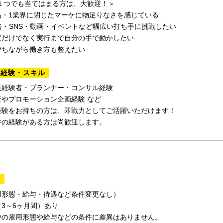
に１つでも当てはまる方は、大歓迎！＞
品・1業界に閉じたマーケに物足りなさを感じている
告・SNS・動画・イベントなど幅広い打ち手に挑戦したい
案だけでなく実行まで自分の手で動かしたい
持ちながら働き方も整えたい
る経験・スキル
業経験者・プランナー・コンサル経験
査やプロモーション企画経験 など
経験をお持ちの方は、即戦力としてご活躍いただけます！
件の経験がある方は尚歓迎します。
間
用形態・給与・待遇など条件変更なし）
3～6ヶ月間）あり
中の雇用形態や給与などの条件に差異はありません。