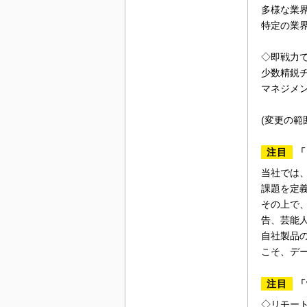
多様な業
特定の業
◇即戦力
少数精鋭
マネジメ
(変更の範
注目
「
当社では
課題を定
その上で
告、芸能
自社製品
こそ、デ
注目
「
◇リモー