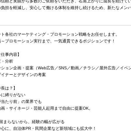
の信頼と実績から多数のご依頼をいただき、右肩上がりに成長を続けて
の負担を軽減し、安心して働ける体制を維持し続けるため、新たなメン
ント各社のマーケティング・プロモーション戦略をお任せします。
画～プロモーション実行まで、一気通貫できるポジションです！
な仕事内容】
査・分析
ション企画・提案（Web広告／SNS／動画／チラシ／屋外広告／イベ
ザイナーとデザインの考案
特長は？】
ルに縛りがない
が当たり前」の業界でも
動画・サイネージ・芸能人起用まで自由に提案OK。
に留まらないから、経験の幅が広がる
中心に、自治体PR・民間企業など新領域にも拡大中！