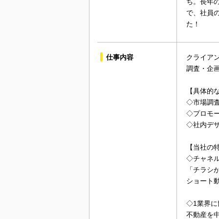
ち。長年
で、社員
た！
仕事内容
クライア
調査・企
【具体的
◇市場調
◇プロモー
◇社内デ
【当社の
◇チャネ
「チラシ
ショート
◇1業界
不動産を