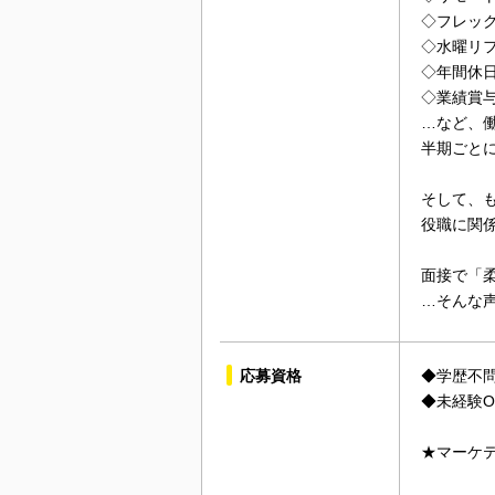
◇フレック
◇水曜リ
◇年間休日
◇業績賞
…など、
半期ごと
そして、
役職に関
面接で「
…そんな
応募資格
◆学歴不
◆未経験O
★マーケ