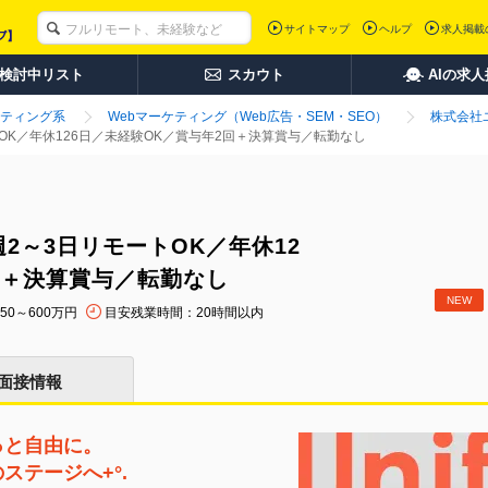
サイトマップ
ヘルプ
求人掲載
検討中リスト
スカウト
AIの求
ティング系
Webマーケティング（Web広告・SEM・SEO）
株式会社
OK／年休126日／未経験OK／賞与年2回＋決算賞与／転勤なし
2～3日リモートOK／年休12
回＋決算賞与／転勤なし
NEW
50～600万円
目安残業時間：20時間以内
面接情報
っと自由に。
ステージへ+°.