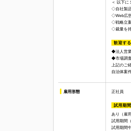
＜ 以下
◇自社製
◇Web広
◇戦略立
◇裁量を
歓迎す
◆法人営
◆市場調
上記のご
自治体案
雇用形態
正社員
試用期
あり（雇
試用期間（
試用期間