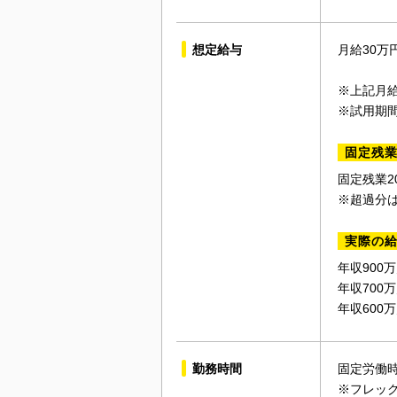
想定給与
月給30万
※上記月
※試用期
固定残
固定残業2
※超過分
実際の
年収900
年収700
年収600
勤務時間
固定労働時間
※フレック