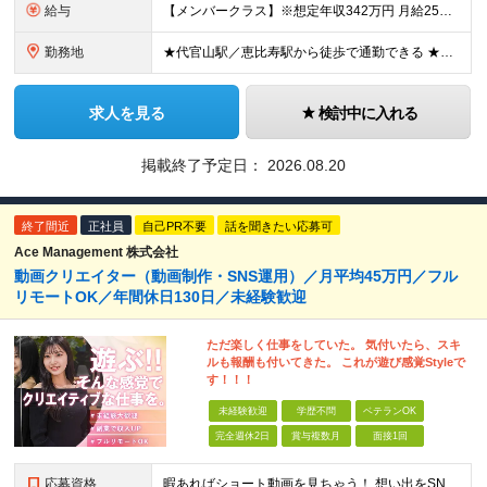
給与
【メンバークラス】※想定年収342万円 月給25万円～27万5000円 【リーダークラス】※想定年収516万～546万円 月給28万円～30万5000円 ★試用期間6ヶ月（試用期間中の雇用形態は契
勤務地
★代官山駅／恵比寿駅から徒歩で通勤できる ★転居を伴う転勤はありません 【本社】 東京都渋谷区恵比寿西1-29-5 カプリ代官山2階 ※(変更の範囲)上記を除く当社関連勤務地
求人を見る
検討中に入れる
掲載終了予定日：
2026.08.20
終了間近
正社員
自己PR不要
話を聞きたい応募可
Ace Management 株式会社
動画クリエイター（動画制作・SNS運用）／月平均45万円／フル
リモートOK／年間休日130日／未経験歓迎
ただ楽しく仕事をしていた。 気付いたら、スキ
ルも報酬も付いてきた。 これが遊び感覚Styleで
す！！！
未経験歓迎
学歴不問
ベテランOK
完全週休2日
賞与複数月
面接1回
応募資格
暇あればショート動画を見ちゃう！ 想い出をSNSにアップしちゃう！ 【そんな方が活躍できる会社です！！】 ＝＝＝ 今 の 仕 事 を 続 け て い て も 何 者 に も な れ な い 。