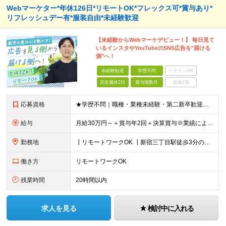
Webマーケター*年休126日*リモートOK*フレックス可*賞与あり*
リフレッシュデー有*服装自由*未経験歓迎
【未経験からWebマーケデビュー！】 毎日見て
いるインスタやYouTubeのSNS広告を"届ける
側"へ！
未経験歓迎
学歴不問
ベテランOK
完全週休2日
賞与複数月
面接1回
応募資格
★学歴不問｜職種・業種未経験・第二新卒歓迎★ ＊数字や専門知識は一切不要です ≪こんな方にピッタリ！≫ ‥‥‥‥‥‥‥‥‥‥‥‥ ◎接客・販売・カウンター業務の経験を活かしたい方 ◎立ち仕事から、腰
給与
月給30万円～＋賞与年2回＋決算賞与※業績による ※上記月給額を目安として、経験や前職給与などを踏まえ、相談のうえ給与額が変動する可能性がございます。 ※試用期間中は賞与対象外となります。※試用期間
勤務地
┃リモートワークOK ┃新宿三丁目駅徒歩3分のオフィス ┃転勤なし 【本社】 東京都新宿区新宿5-13-9 太平洋不動産新宿ビル 2F ＼オフィスの雰囲気についてご紹介／ 落ち着いた色味でまとめら
働き方
リモートワークOK
残業時間
20時間以内
求人を見る
検討中に入れる