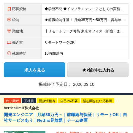
応募資格
◆学歴不問 ◆インフラエンジニアとしての実務経験をお持ちの方（年数不問） ＜‥こんな方におすすめ‥＞ □ チームの一員として安心感のある環境で働きたい □ 新しい技術やクラウド領域にどんどん挑戦して
給与
★前職給与保証！ 月給35万円〜50万円＋賞与年2回＋各種手当＋残業代 初年度想定：年収500万円以上～ ※固定残業代（49,361円～68,556円/20時間分）を含みます。超過した場合は別途支
勤務地
┃リモートワーク可能 東京オフィス（新宿）または 東京都・大阪府内各所のプロジェクト先にて勤務いただきます。 ［東京オフィス］ 東京都新宿区西新宿 [大阪オフィス] 大阪府大阪市都島区片町2-2-
働き方
リモートワークOK
残業時間
10時間以内
求人を見る
検討中に入れる
掲載終了予定日：
2026.09.10
終了間近
正社員
面接情報有
自己PR不要
話を聞きたい応募可
VerticallimIT株式会社
開発エンジニア｜月給36万円～｜前職給与保証｜リモートOK｜自
社サービスあり｜Netflix見放題｜チーム参画