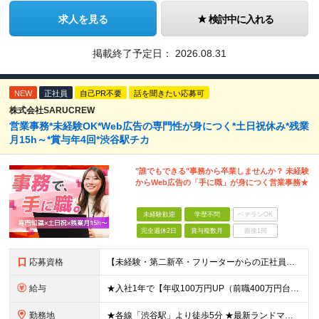
求人を見る
検討中に入れる
掲載終了予定日：
2026.08.31
NEW
正社員
自己PR不要
話を聞きたい応募可
株式会社SARUCREW
営業事務*未経験OK*Web広告の専門性が身につく*土日祝休み*残業
月15h～*賞与年4回*渋谷駅チカ
"誰でもできる"事務から卒業しませんか？ 未経験
からWeb広告の「手に職」が身につく営業事務★
未経験歓迎
学歴不問
ベテランOK
完全週休2日
賞与複数月
面接1回
応募資格
【未経験・第二新卒・フリーターからの正社員デビュー大歓迎！】 ●学歴不問 ●基本的なPC操作ができる方（メール、チャット、スプレッドシートの入力等） ＼1つでも当てはまれば、まずはご応募ください！／
給与
★入社1年で【年収100万円UP（前職400万円台⇒600万円台）】の実績あり！ ※前職の給与やご経験、能力を最大限に考慮し、お互いが納得いく形で決定します。 ■月給25万円～＋賞与年4回 ■想定
勤務地
★各線「渋谷駅」より徒歩5分 ★最新ランドマークオフィスです！ ★転勤はありません 魅力POINT♪ ￣￣V￣￣￣ 道玄坂通りの新しいオフィスは渋谷駅からアクセス抜群！ 周辺の飲食店やショッピングス