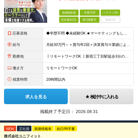
未経験歓迎
学歴不問
ベテランOK
完全週休2日
賞与複数月
面接1回
応募資格
◆学歴不問 ◆未経験OK ★マーケティングもしくはプロモーション企画立案などの実務経験をお持ちの方歓迎します（業界・経験年数不問） ＜ 以下に１つでも当てはまる方は、大歓迎！＞ ◇自社製品・1業界
給与
月給30万円～＋賞与年2回＋決算賞与※業績による ※上記月給額を目安として、経験や前職給与などを踏まえ、相談のうえ給与額が変動する可能性がございます。 ※試用期間中は賞与対象外となります。 【固定
勤務地
┃リモートワークOK ┃新宿三丁目駅徒歩3分のオフィス ┃転勤なし 【本社】 東京都新宿区新宿5-13-9 太平洋不動産新宿ビル 2F ＼オフィスの雰囲気についてご紹介／ 落ち着いた色味でまとめら
働き方
リモートワークOK
残業時間
20時間以内
求人を見る
検討中に入れる
掲載終了予定日：
2026.08.31
NEW
正社員
面接情報有
自己PR不要
株式会社ユニフィット