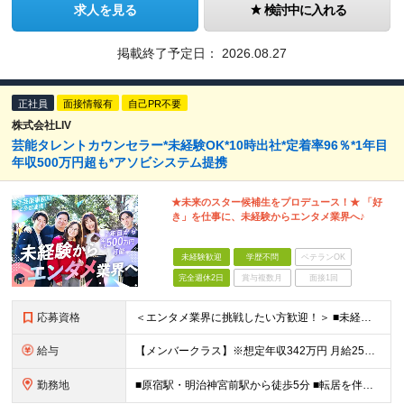
求人を見る
検討中に入れる
掲載終了予定日：
2026.08.27
正社員
面接情報有
自己PR不要
株式会社LIV
芸能タレントカウンセラー*未経験OK*10時出社*定着率96％*1年目
年収500万円超も*アソビシステム提携
★未来のスター候補生をプロデュース！★ 「好
き」を仕事に、未経験からエンタメ業界へ♪
未経験歓迎
学歴不問
ベテランOK
完全週休2日
賞与複数月
面接1回
応募資格
＜エンタメ業界に挑戦したい方歓迎！＞ ■未経験OK／第二新卒歓迎 ■学歴不問 ■キーボードでWeb検索ができる程度のPCスキルがある方 ＜こんな方を歓迎しています！＞ ☆数字や目標を決めて頑張りたい
給与
【メンバークラス】※想定年収342万円 月給25万円～27万5000円 【リーダークラス】※想定年収516万～546万円 月給28万円～30万5000円 ★試用期間6ヶ月（試用期間中の雇用形態は契
勤務地
■原宿駅・明治神宮前駅から徒歩5分 ■転居を伴う転勤はありません 【勤務地】 東京都渋谷区神宮前3-21-8 ※アソビシステム（株） ※その他近郊にも配属の可能性あり 【株式会社LIV本社】 東京