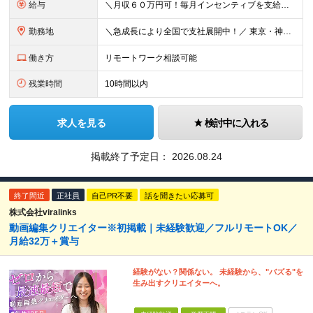
給与
＼⽉収６０万円可！毎⽉インセンティブを⽀給／ ⽉給３０万円〜+ダブルインセンティブ（個⼈+⽀店達成率に応じて） ※営業⼿当含む ▼下記固定残業代を含みます ・関東圏：5万8000円〜（⽉36h分）＋
勤務地
＼急成⻑により全国で⽀社展開中！／ 東京・神奈川・埼⽟・千葉・⼤阪・名古屋・神⼾・新潟・⾦沢・京都・広島・福岡などで募集中！ ★東京、⼤阪、名古屋、福岡は急募のため、特に選考優遇します★ ◎勤務地は
働き方
リモートワーク相談可能
残業時間
10時間以内
求人を見る
検討中に入れる
掲載終了予定日：
2026.08.24
終了間近
正社員
自己PR不要
話を聞きたい応募可
株式会社viralinks
動画編集クリエイター※初掲載｜未経験歓迎／フルリモートOK／
月給32万＋賞与
経験がない？関係ない。 未経験から、"バズる"を
生み出すクリエイターへ。