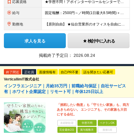
応募資格
★学歴不問！アポインターやコールセンターでの実務経験がある方歓迎！ ★未経験OK ■努力が正当に評価される環境で働きたい ■明確な成果報酬で、頑張った分だけ稼ぎたい ■電話でのコミュニケーションに抵
給与
固定報酬：2500円～／時間(1日最大8.5時間)＋高額インセンティブ ※上記の固定報酬時間額にインセンティブ（下記参照）が加算されます ※試用期間はございません 毎月25日締め（前月26日からカウ
勤務地
【原則自由】 ★仙台営業所のオフィスを自由に利用！ ★最寄駅から徒歩3分でアクセスも抜群！ ※業務都合により出社いただく場合あり ※転勤なし 【仙台営業所】 宮城県仙台市泉区泉中央一丁目9-2 ア
求人を見る
検討中に入れる
掲載終了予定日：
2026.08.24
終了間近
正社員
面接情報有
自己PR不要
話を聞きたい応募可
VerticallimIT株式会社
インフラエンジニア｜月給35万円｜前職給与保証｜自社サービス
有｜ホワイト企業認定｜リモート可｜年休125日以上
「挑戦したい熱意」も「守りたい家族」も、両方
あきらめない。 エンジニアも、その家族も大切
にする会社。
未経験歓迎
学歴不問
ベテランOK
完全週休2日
賞与複数月
面接1回