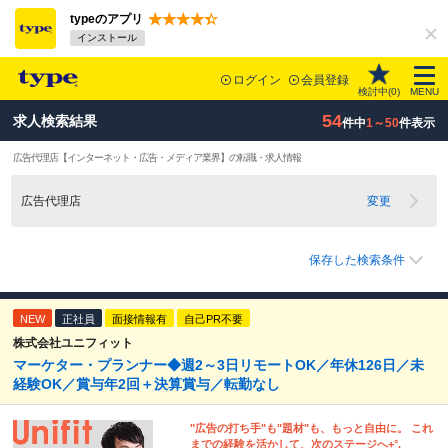
typeのアプリ
インストール
ログイン
会員登録
検討中(
0
)
MENU
54
求人検索結果
件中
1～50
件表示
広告代理店
【インターネット・広告・メディア業界】
の転職・求人情報
広告代理店
変更
保存した検索条件
NEW
正社員
面接情報有
自己PR不要
株式会社ユニフィット
マーケター・プランナー◆週2～3日リモートOK／年休126日／未
経験OK／賞与年2回＋決算賞与／転勤なし
"広告の打ち手"も"題材"も、もっと自由に。 これ
までの経験を活かして、次のステージへ+°.