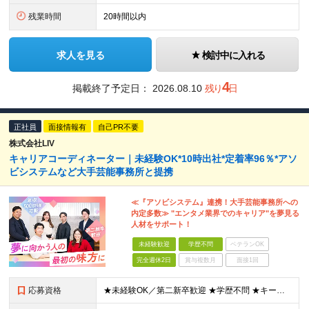
残業時間
20時間以内
求人を見る
検討中に入れる
4
掲載終了予定日：
2026.08.10
残り
日
正社員
面接情報有
自己PR不要
株式会社LIV
キャリアコーディネーター｜未経験OK*10時出社*定着率96％*アソ
ビシステムなど大手芸能事務所と提携
≪『アソビシステム』連携！大手芸能事務所への
内定多数≫ "エンタメ業界でのキャリア"を夢見る
人材をサポート！
未経験歓迎
学歴不問
ベテランOK
完全週休2日
賞与複数月
面接1回
応募資格
★未経験OK／第二新卒歓迎 ★学歴不問 ★キーボードでWeb検索ができる程度のPCスキルがある方 ＜こんな方を歓迎しています！＞ ◎目標や数字にしっかりコミットし、自らの力で成果を出したい ◎プレイ