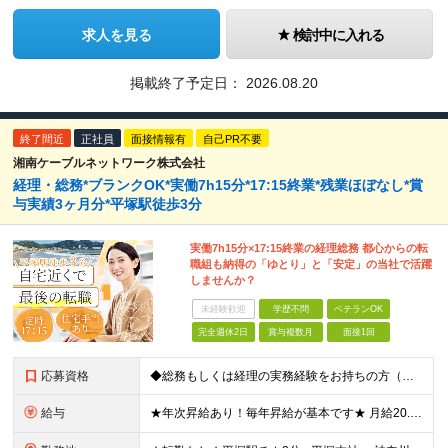
求人を見る
検討中に入れる
掲載終了予定日：
2026.08.20
終了間近
正社員
面接情報有
自己PR不要
湘南ケーブルネットワーク株式会社
経理・総務*ブランクOK*実働7h15分*17:15終業*残業ほぼなし*賞
与実績3ヶ月分*平塚駅徒歩3分
実働7h15分×17:15終業の経理総務 都心からの転
職組も納得の「ゆとり」と「安定」の当社で活躍
しませんか？
未経験歓迎
学歴不問
ベテランOK
完全週休2日
賞与複数月
面接1回
応募資格
◆総務もしくは経理の実務経験をお持ちの方（年数不問・ブランクOK） ※学歴不問 ＼こんな方にオススメです！／ ◎これまでは都内に通っていたが湘南で腰を据えて働きたい ◎経理の仕事は好きだけど残業続き
給与
★年次昇給あり！毎年昇給が基本です★ 月給20.5万円～27万円＋賞与年2回（昨年実績3ヶ月分） ※経験・年齢・スキルを考慮して決定します ※正社員の場合は試用期間3ヶ月。その間の待遇に差異なし