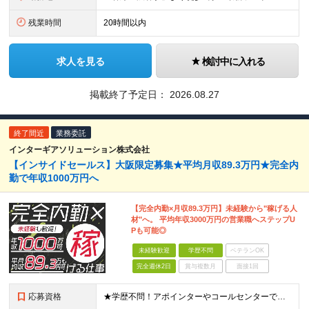
残業時間
20時間以内
求人を見る
検討中に入れる
掲載終了予定日：
2026.08.27
終了間近
業務委託
インターギアソリューション株式会社
【インサイドセールス】大阪限定募集★平均月収89.3万円★完全内
勤で年収1000万円へ
【完全内勤×月収89.3万円】未経験から"稼げる人
材"へ。 平均年収3000万円の営業職へステップU
Pも可能◎
未経験歓迎
学歴不問
ベテランOK
完全週休2日
賞与複数月
面接1回
応募資格
★学歴不問！アポインターやコールセンターでの実務経験がある方歓迎！ ★未経験OK ■努力が正当に評価される環境で働きたい ■明確な成果報酬で、頑張った分だけ稼ぎたい ■電話でのコミュニケーションに抵