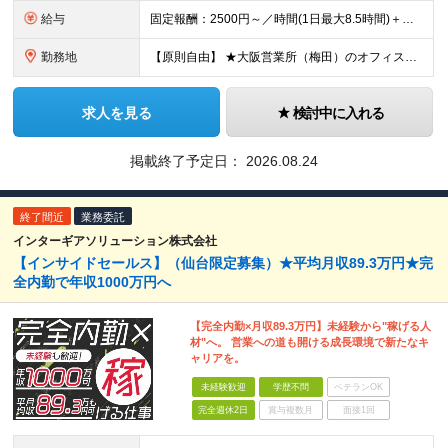
給与
固定報酬：2500円～／時間(1日最大8.5時間)＋高額インセンティブ ※上記の固定報酬時間額にインセンティブ（下記参照）が加算されます ※試用期間はございません 毎月25日締め（前月26日からカウ
勤務地
【原則自由】 ★大阪営業所（梅田）のオフィスを自由に利用！ ★最寄駅から徒歩3分でアクセスも抜群！ ※業務都合により出社いただく場合あり ※転勤なし 【大阪営業所】 大阪府大阪市北区梅田2-5-6
求人を見る
検討中に入れる
掲載終了予定日：
2026.08.24
終了間近
業務委託
インターギアソリューション株式会社
【インサイドセールス】（仙台限定募集）★平均月収89.3万円★完
全内勤で年収1000万円へ
【完全内勤×月収89.3万円】未経験から"稼げる人
材"へ。 営業への道も開ける成長環境で新たなキ
ャリアを。
未経験歓迎
学歴不問
ベテランOK
完全週休2日
賞与複数月
面接1回