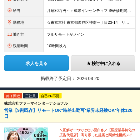
給与
月給30万円～＋成果インセンティブ ※研修期間6カ月間
勤務地
☆東京本社 東京都渋谷区神南一丁目23-14 リージャス渋谷公園通り7F ☆新宿支社 東京都新宿区西新宿3-7-1 新宿パークタワー N棟30F ☆池袋支社 東京都豊島区南池袋1-16-15 ダイ
働き方
フルリモートがメイン
残業時間
10時間以内
求人を見る
検討中に入れる
掲載終了予定日：
2026.08.20
終了間近
正社員
自己PR不要
株式会社ファーマインターナショナル
営業【9割既存】リモートOK*時差出勤可*業界未経験OK*年休120
日
＼正解が一つではない面白さ／【医療業界特化の
広告代理店】 寄り添った提案と関係性構築メイ