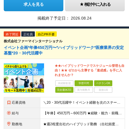
求人を見る
検討中に入れる
掲載終了予定日：
2026.08.24
終了間近
正社員
自己PR不要
株式会社ファーマインターナショナル
イベント企画*年俸450万円〜*ハイブリッドワーク*医療業界の安定
基盤*20・30代活躍中
★★ハイブリッドワークでスケジュール管理も自
由！★★ ゼロから主導する「達成感」を手に入
れませんか？
未経験歓迎
学歴不問
ベテランOK
完全週休2日
賞与複数月
面接1回
応募資格
＼20・30代活躍中！イベント経験を次のステージで活かしたい方大歓迎／ ●学歴不問 ●イベントの企画・手配・運営などの実務経験をお持ちの方（業界不問） ※医療業界の知識は一切不問です！ ＼こんな方に
給与
【年俸】450万円～600万円 ★経験・能力・前職の給与等を最大限考慮の上、当社規定により決定します。 ※年俸額を12分割し、月々1/12（37.5万円～50万円）ずつ支給します。 ※月額に調整給と
勤務地
★週2程度出社のハイブリッド勤務 （出社頻度は業務状況により個人で調整可能） 【本社】東京都中央区日本橋浜町2-31-1 浜町センタービル9F ※出張あり（全国のイベント会場など） (変更の範囲)