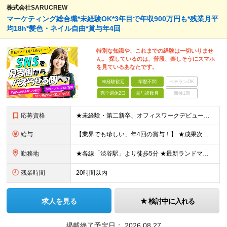
株式会社SARUCREW
マーケティング総合職*未経験OK*3年目で年収900万円も*残業月平
均18h*髪色・ネイル自由*賞与年4回
特別な知識や、これまでの経験は一切いりませ
ん。 探しているのは、普段、楽しそうにスマホ
を見ているあなたです。
未経験歓迎
学歴不問
ベテランOK
完全週休2日
賞与複数月
面接1回
応募資格
★未経験・第二新卒、オフィスワークデビュー大歓迎 ★平均年齢は28.6歳！ ★20代の若手メンバーが中心になって活躍している職場です！ ●学歴不問 ※35歳以下の方（若年層の長期キャリア形成） ★こ
給与
【業界でも珍しい、年4回の賞与！】 ★成果次第でスピード昇給可 →20代で年収700万〜900万超も！ ■未経験：月給26〜30万円＋賞与年4回（業績による）＋各種手当 ※経験・スキルを考慮して決定
勤務地
★各線「渋谷駅」より徒歩5分 ★最新ランドマークオフィスです！ ★転勤はありません 【本社】 東京都渋谷区道玄坂2-25-12 道玄坂通 dogenzaka-dori 5階 ※(変更の範囲)上記を除
残業時間
20時間以内
求人を見る
検討中に入れる
掲載終了予定日：
2026.08.27