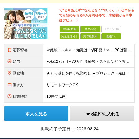
＼"とりあえず""なんとなく"でいい。／ ゼロから
でも始められる6カ月間研修で、未経験からIT事
務デビュー♪
未経験歓迎
学歴不問
ベテランOK
完全週休2日
賞与複数月
面接1回
応募資格
≪経験・スキル・知識は一切不要！≫ 「PCは苦手」「なんとなくIT」 ――そんな状態からのスタートで大丈夫です。 【応募条件】 ■業界・職種未経験OK ■第二新卒・既卒・フリーターの方も歓迎 ■学歴
給与
■月給27万円～70万円 ※経験・スキルなどを考慮して決定します。 ※上記金額には固定残業代（月15時間相当分／26,300円～73,500円）を含みます。 超過分は別途支給します。 ★最大200万
勤務地
★引っ越しを伴う転勤なし ★プロジェクト先は希望やスキルを考慮して決定 本社もしくは東京23区を中心とした 神奈川・千葉・埼玉の各プロジェクト先の勤務となります。 【東京本社】 東京都渋谷区渋谷2
働き方
リモートワークOK
残業時間
10時間以内
求人を見る
検討中に入れる
掲載終了予定日：
2026.08.24