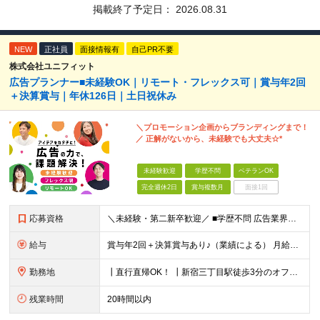
掲載終了予定日：
2026.08.31
NEW
正社員
面接情報有
自己PR不要
株式会社ユニフィット
広告プランナー■未経験OK｜リモート・フレックス可｜賞与年2回
＋決算賞与｜年休126日｜土日祝休み
＼プロモーション企画からブランディングまで！
／ 正解がないから、未経験でも大丈夫☆*
未経験歓迎
学歴不問
ベテランOK
完全週休2日
賞与複数月
面接1回
応募資格
＼未経験・第二新卒歓迎／ ■学歴不問 広告業界の知識や経験は一切不問。 未経験から活躍している先輩が多数在籍中です！ ＜こんな方にオススメです！＞ ◎広告・マーケティングの世界に興味がある ◎自
給与
賞与年2回＋決算賞与あり♪（業績による） 月給30万円～ ※上記月給額を目安として、経験や前職給与などを踏まえ、相談のうえ給与額が変動する可能性がございます。 ※試用期間中は賞与対象外となります。
勤務地
┃直行直帰OK！ ┃新宿三丁目駅徒歩3分のオフィス ┃転勤なし 【本社】 東京都新宿区新宿5-13-9 太平洋不動産新宿ビル 2F ＼オフィスの雰囲気についてご紹介／ 落ち着いた色味でまとめられた
残業時間
20時間以内