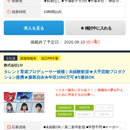
勤務地
★転勤なし★平塚駅チカ3分 ■平塚本社： 神奈川県平塚市宝町3-1 平塚MNビル10F 【 抜群のアクセス環境 】 JR東海道線・湘南新宿ラインが乗り入れており、 上り下り共にアクセス良好。 【
残業時間
10時間以内
求人を見る
検討中に入れる
4
掲載終了予定日：
2026.08.10
残り
日
正社員
面接情報有
自己PR不要
株式会社LIV
タレント育成プロデューサー候補｜未経験歓迎★大手芸能プロダク
ション提携★服装自由★年収1000万可★5連休OK
＼スター誕生に立ち会う！／ 候補生の夢を叶え
るために伴走するお仕事へ。
未経験歓迎
学歴不問
ベテランOK
完全週休2日
賞与複数月
面接1回
応募資格
■未経験OK／第二新卒歓迎 ■学歴不問 ■キーボードでWeb検索ができる程度のPCスキルがある方 ☆こんな人が働いています☆ ＊性別や年齢関係なく人と話すことが好き！ ＊人の喜びや感動を一緒に喜びた