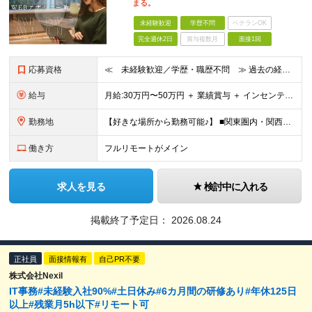
まる。
未経験歓迎
学歴不問
ベテランOK
完全週休2日
賞与複数月
面接1回
応募資格
≪ 未経験歓迎／学歴・職歴不問 ≫ 過去の経歴は一切不問。 「いままで」よりも「これから」を 重視した採用を行っています！ ▼▼こんな想いがある方大歓迎▼▼ ・WEBデザインに興味がある ・自由な環
給与
⽉給:30万円〜50万円 ＋ 業績賞与 ＋ インセンティブ賞与 経験者：35万円～ ※経験・スキルを考慮の上、決定します。 ※経験者は別途優遇！ ★試用期間6ヶ月（期間中は月給21万円～）
勤務地
【好きな場所から勤務可能♪】 ■関東圏内・関西圏内 または⾸都圏近郊のプロジェクト先 ★リモートワーク実施中（プロジェクトによりフルリモートもあり） ★転居を伴う転勤なし ★配属先は希望を最⼤限考慮
働き方
フルリモートがメイン
求人を見る
検討中に入れる
掲載終了予定日：
2026.08.24
正社員
面接情報有
自己PR不要
株式会社Nexil
IT事務#未経験入社90%#土日休み#6カ月間の研修あり#年休125日
以上#残業月5h以下#リモート可