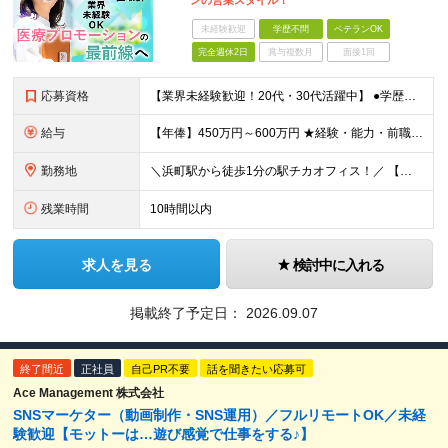
ンの営業スタイル！
未経験歓迎
学歴不問
ベテランOK
完全週休2日
賞与複数月
面接1回
応募資格
【業界未経験歓迎！20代・30代活躍中】 ●学歴不問 ●何らかの営業経験をお持ちの方（職種・業界・年数不問） ★無形営業・有形営業どちらの経験も活かせます！ ＼こんな方にピッタリの環境です／ ★テレ
給与
【年俸】450万円～600万円 ★経験・能力・前職の給与等を最大限考慮の上、当社規定により決定します。 ※年俸額を12分割し、月々1/12（37.5万円～50万円）ずつ支給します。 ※月額に調整給と
勤務地
＼浜町駅から徒歩1分の駅チカオフィス！／ 【本社】東京都中央区日本橋浜町2-31-1 浜町センタービル9F (変更の範囲)上記を除く当社関連勤務地
残業時間
10時間以内
求人を見る
検討中に入れる
掲載終了予定日：
2026.09.07
終了間近
正社員
自己PR不要
話を聞きたい応募可
Ace Management 株式会社
SNSマーケター（動画制作・SNS運用）／フルリモートOK／未経
験歓迎【モットーは…遊び感覚で仕事をする♪】