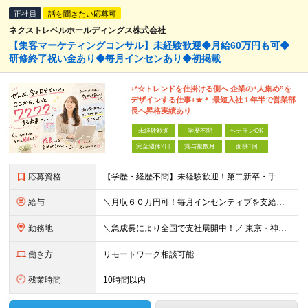
正社員
話を聞きたい応募可
ネクストレベルホールディングス株式会社
【集客マーケティングコンサル】未経験歓迎◆月給60万円も可◆
研修終了祝い金あり◆毎月インセンあり◆初掲載
+*☆トレンドを仕掛ける側へ 企業の“⼈集め”を
デザインする仕事+★＊ 最短⼊社１年半で営業部
⻑へ昇格実績あり
未経験歓迎
学歴不問
ベテランOK
完全週休2日
賞与複数月
面接1回
応募資格
【学歴・経歴不問】未経験歓迎！第⼆新卒・⼿に職をつけたい・新たな挑戦者⼤歓迎！⼈柄・意欲重視の採⽤♪ ＼これまでの経験・スキルは⼀切不問／ 新たな⼀歩を全⼒で応援します！ ★経歴・学歴不問 ★未経
給与
＼⽉収６０万円可！毎⽉インセンティブを⽀給／ ⽉給３０万円〜+ダブルインセンティブ（個⼈+⽀店達成率に応じて） ※営業⼿当含む ▼下記固定残業代を含みます ・関東圏：5万8000円〜（⽉36h分）＋
勤務地
＼急成⻑により全国で⽀社展開中！／ 東京・神奈川・埼⽟・千葉・⼤阪・名古屋・神⼾・新潟・⾦沢・京都・広島・福岡などで募集中！ ★東京、⼤阪、名古屋、福岡は急募のため、特に選考優遇します★ ◎勤務地は
働き方
リモートワーク相談可能
残業時間
10時間以内