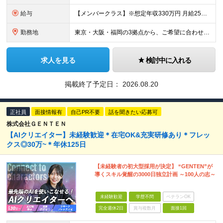
給与
【メンバークラス】※想定年収330万円 月給25万円～27万5000円 【リーダークラス】※想定年収372万～402万円 月給28万円～30万5000円 ★試用期間6ヶ月（試用期間中の雇用形態は
勤務地
東京・大阪・福岡の3拠点から、ご希望に合わせて勤務地を決定いたします。 ※配属先や担当企業などによって勤務先が異なります。詳しくは別途ご説明します ※勤務エリアについては、ご本人の居住地やご希望を考慮
求人を見る
検討中に入れる
掲載終了予定日：
2026.08.20
正社員
面接情報有
自己PR不要
話を聞きたい応募可
株式会社ＧＥＮＴＥＮ
【AIクリエイター】未経験歓迎＊在宅OK&充実研修あり＊フレッ
クス◎30万~＊年休125日
【未経験者の初大型採用が決定】 “GENTEN”が
導くスキル覚醒の3000日独立計画 ～100人の志～
未経験歓迎
学歴不問
ベテランOK
完全週休2日
賞与複数月
面接1回