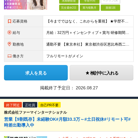
未経験歓迎
学歴不問
ベテランOK
完全週休2日
賞与複数月
面接1回
応募資格
【今までではなく、これからを重視】 ★学歴不問 ★職種未経験歓迎 ★業種未経験歓迎 ★社会人未経験歓迎 ★第二新卒歓迎 ★ブランクOK ★動画編集・デザイン制作の勉強を独学でしている方など ※基礎的
給与
月給：32万円＋インセンティブ＋賞与 研修期間中：月給25万円～ ＼ 頑張りはしっかり評価！ ／ 研修期間中でも、スキルの習得状況や成果に応じて月給27万円へ昇給が可能です。 【研修期間】 期
勤務地
通勤不要 【東京本社】 東京都渋谷区恵比寿西二丁目8番4号 EX恵比寿西ビル5階
働き方
フルリモートがメイン
求人を見る
検討中に入れる
掲載終了予定日：
2026.08.27
終了間近
正社員
自己PR不要
株式会社ファーマインターナショナル
営業【9割既存】未経験OK#月額33.3万～#土日祝休#リモート可#
時差出勤導入中