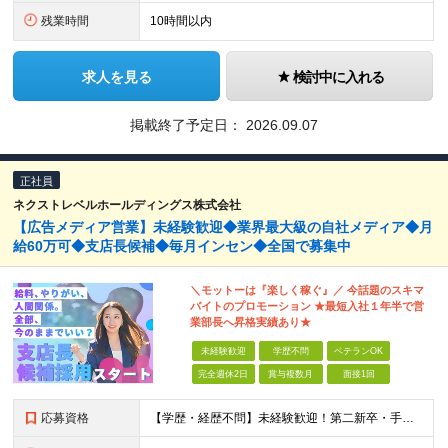
残業時間
10時間以内
求人を見る
検討中に入れる
掲載終了予定日：
2026.09.07
正社員
ネクストレベルホールディングス株式会社
【広告メディア営業】未経験歓迎◆業界最大級の自社メディア◆月
給60万可◆支店長候補◆毎月インセン◆全国で募集中
＼モットーは『楽しく稼ぐ』／ 今話題のスキマ
バイトのプロモーション ★最短⼊社１年半で営
業部⻑へ昇格実績あり★
未経験歓迎
学歴不問
ベテランOK
完全週休2日
賞与複数月
面接1回
応募資格
【学歴・経歴不問】未経験歓迎！第⼆新卒・⼿に職をつけたい・新たな挑戦者⼤歓迎！⼈柄・意欲重視の採⽤♪ ＼これまでの経験・スキルは⼀切不問／ 新たな⼀歩を全⼒で応援します！ ★経歴・学歴不問 ★未経