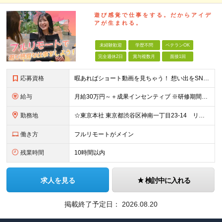
遊 び 感 覚 で 仕 事 を す る 。 だ か ら ア イ デ
ア が 生 ま れ る 。
未経験歓迎
学歴不問
ベテランOK
完全週休2日
賞与複数月
面接1回
応募資格
暇あればショート動画を見ちゃう！ 想い出をSNSにアップしちゃう！ 【そんな方が活躍できる会社です！！】 ＝＝＝ 今 の 仕 事 を 続 け て い て も 何 者 に も な れ な い 。
給与
月給30万円～＋成果インセンティブ ※研修期間6カ月間
勤務地
☆東京本社 東京都渋谷区神南一丁目23-14 リージャス渋谷公園通り7F ☆新宿支社 東京都新宿区西新宿3-7-1 新宿パークタワー N棟30F ☆池袋支社 東京都豊島区南池袋1-16-15 ダイ
働き方
フルリモートがメイン
残業時間
10時間以内
求人を見る
検討中に入れる
掲載終了予定日：
2026.08.20