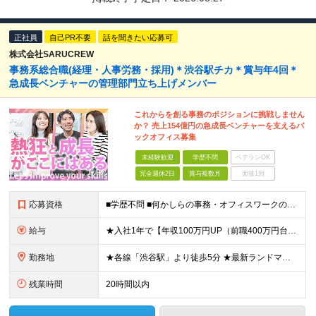
正社員
自己PR不要
話を聞きたい応募可
株式会社SARUCREW
事務系総合職(経理・人事労務・採用)＊渋谷駅チカ＊賞与年4回＊
急成長ベンチャーの管理部門立ち上げメンバー
これからを創る事務のポジションに挑戦しません
か？ 売上154億円の急成長ベンチャーを支えるバ
ックオフィス募集
未経験歓迎
学歴不問
ベテランOK
完全週休2日
賞与複数月
面接1回
応募資格
■学歴不問 ■何かしらの事務・オフィスワークの実務経験（1年以上／業界不問） ※一般事務、営業アシスタント、人事など職種は不問です！ ＼1つでも当てはまれば、まずはご応募ください！／ □ 自分で考え
給与
★入社1年で【年収100万円UP（前職400万円台⇒600万円台）】の実績あり！ ※前職の給与やご経験、能力を最大限に考慮し、お互いが納得いく形で決定します。 ■想定年収：330万円〜800万円 ■
勤務地
★各線「渋谷駅」より徒歩5分 ★最新ランドマークオフィスです！ ★転勤はありません 魅力POINT♪ ￣￣V￣￣￣ 道玄坂通りの新しいオフィスは渋谷駅からアクセス抜群！ 周辺の飲食店やショッピングス
残業時間
20時間以内