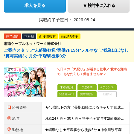
求人を見る
検討中に入れる
掲載終了予定日：
2026.08.24
終了間近
正社員
面接情報有
自己PR不要
湘南ケーブルネットワーク株式会社
ご案内スタッフ*未経験歓迎*実働7h15分*ノルマなし*残業ほぼなし
*賞与実績3ヶ月分*平塚駅徒歩3分
＼日々の「気配り」が活きる仕事／ 愛する湘南
で、あなたらしく働きませんか？
未経験歓迎
学歴不問
ベテランOK
完全週休2日
賞与複数月
面接1回
応募資格
★45歳以下の方（長期勤続によるキャリア形成のため） ★完全未経験の方、大歓迎！ ■未経験、ブランクのある方の社会復帰も応援します ※学歴不問 ＼こんな方にピッタリの職場です！／ ◎日常的にスマー
給与
月給24万円～30万円＋諸手当＋賞与年2回 ※経験やスキルを最大限考慮して給与を決定 ※試用期間3ヶ月（その間の待遇に差異はありません） ※月給額は経験・スキルを考慮の上、決定します。 ※残業代は退
勤務地
★転勤なし★平塚駅から徒歩3分 ■神奈川県平塚市宝町3-1 平塚MNビル1階 ＜平塚ってどんな街？7つの魅力をご紹介します＞ ■海まで徒歩圏内で、湘南の潮風を感じながら過ごせる ■目の前の駅ビル「ラ