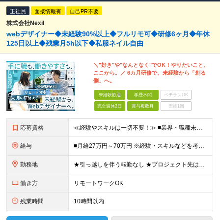
正社員
面接情報有
自己PR不要
株式会社Nexil
webデザイナー◆未経験90%以上◆フルリモ可◆研修6ヶ月◆年休
125日以上◆残業月5h以下◆私服ネイル自由
＼"好き"や"なんとなく"でOK！やりたいこと、
ここから。／ 6カ月研修で、未経験から「創る
側」へ。
未経験歓迎
学歴不問
ベテランOK
完全週休2日
賞与複数月
面接1回
応募資格
≪経験やスキルは一切不要！≫ ■業界・職種未経験OK ■第二新卒歓迎 ■学歴不問 ■35歳以下の方（※若年層の長期キャリア形成を図るため） ＼こんな方は、Nexilにぴったりです／ □「やりたいこと
給与
■月給27万円～70万円 ※経験・スキルなどを考慮して決定します。 ※上記金額には固定残業代（月15時間相当分／26,300円～73,500円）を含みます。 超過分は別途支給します。 ★最大200万
勤務地
★引っ越しを伴う転勤なし ★プロジェクト先は希望やスキルを考慮して決定 本社もしくは東京23区を中心とした 神奈川・千葉・埼玉の各プロジェクト先の勤務となります。 【東京本社】 東京都渋谷区渋谷2
働き方
リモートワークOK
残業時間
10時間以内