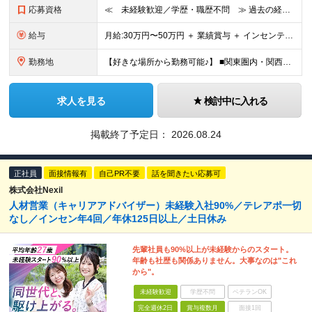
応募資格
≪ 未経験歓迎／学歴・職歴不問 ≫ 過去の経歴は一切不問。 「いままで」よりも「これから」を 重視した採用を行っています！ ▼▼こんな想いがある方大歓迎▼▼ ・WEBデザインに興味がある ・自由な環
給与
⽉給:30万円〜50万円 ＋ 業績賞与 ＋ インセンティブ賞与 経験者：35万円～ ※経験・スキルを考慮の上、決定します。 ※経験者は別途優遇！ ★試用期間6ヶ月（期間中は月給21万円～）
勤務地
【好きな場所から勤務可能♪】 ■関東圏内・関西圏内 または⾸都圏近郊のプロジェクト先 ★リモートワーク実施中（プロジェクトによりフルリモートもあり） ★転居を伴う転勤なし ★配属先は希望を最⼤限考慮
求人を見る
検討中に入れる
掲載終了予定日：
2026.08.24
正社員
面接情報有
自己PR不要
話を聞きたい応募可
株式会社Nexil
人材営業（キャリアアドバイザー）未経験入社90%／テレアポ一切
なし／インセン年4回／年休125日以上／土日休み
先輩社員も90%以上が未経験からのスタート。
年齢も社歴も関係ありません。大事なのは"これ
から"。
未経験歓迎
学歴不問
ベテランOK
完全週休2日
賞与複数月
面接1回