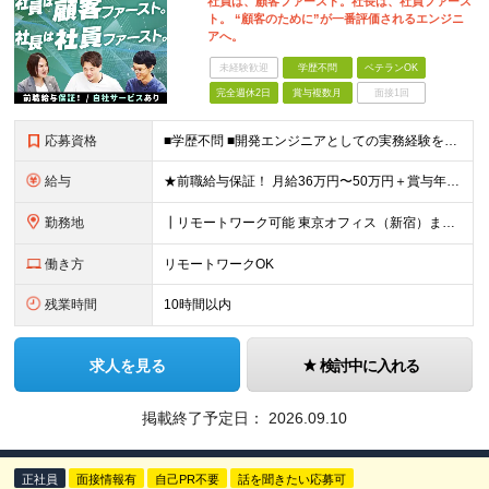
社員は、顧客ファースト。社長は、社員ファース
ト。 “顧客のために”が一番評価されるエンジニ
アへ。
未経験歓迎
学歴不問
ベテランOK
完全週休2日
賞与複数月
面接1回
応募資格
■学歴不問 ■開発エンジニアとしての実務経験をお持ちの方（年数不問） ＜‥こんな方におすすめ‥＞ □自分の成果を正当に評価されたい □与えられたミッションを最後までやり遂げたい □技術力だけでなく「
給与
★前職給与保証！ 月給36万円〜50万円＋賞与年2回＋各種手当＋残業代 初年度想定：年収500万円以上～ ※固定残業代（49,361円～68,556円/20時間分）を含みます。超過した場合は別途支
勤務地
┃リモートワーク可能 東京オフィス（新宿）または 東京都・大阪府内各所のプロジェクト先にて勤務いただきます。 ［東京オフィス］ 東京都新宿区西新宿 [大阪オフィス] 大阪府大阪市都島区片町2-2-
働き方
リモートワークOK
残業時間
10時間以内
求人を見る
検討中に入れる
掲載終了予定日：
2026.09.10
正社員
面接情報有
自己PR不要
話を聞きたい応募可